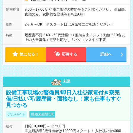
9:00～17:00など ※ご希望の時間帯をご相談ください。 ※日勤、
勤務時間
夜勤のみ、変則的な勤務等も相談OK！
2ヶ月～OK ※スタート日はお気軽にご相談ください！
期間
履歴書不要
/
40～50代活躍中
/
服装自由
/
シフト勤務
/
10名以
特徴
上の大量募集
/
電話対応なし
/
パソコンスキル不要
気になる！
応募する
詳細へ
未読
設備工事現場の警備員/即日入社◎家電付き寮完
備/日払い可/履歴書・面接なし！家も仕事もすぐ
見つかる
アルバイト
職種未経験OK
日給10,000円～13,500円
給与
※交通誘導2級保有者は12000円スタート！ 入社祝い金4000円