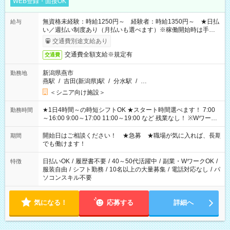
WEB登録・面接OK
無資格未経験：時給1250円～ 経験者：時給1350円～ ★日払
給与
い／週払い制度あり（月払いも選べます）※稼働開始時は手続き
完了次第のお支払いとなります。
交通費別途支給あり
交通費全額支給※規定有
交通費
新潟県燕市
勤務地
燕駅
/
吉田(新潟県)駅
/
分水駅
/
…
＜シニア向け施設＞
★1日4時間～の時短シフトOK ★スタート時間選べます！ 7:00
勤務時間
～16:00 9:00～17:00 11:00～19:00 など 残業なし！ ※Wワーク
の場合、他のお仕事と合わせ週40時間超の就業はご案内できま
せん ※法令に基づき、週20時間以上勤務は社会保険への加入対
開始日はご相談ください！ ★急募 ★職場が気に入れば、長期
期間
象となります ※労働者派遣法（日雇い派遣の原則禁止）によ
でも働けます！
り、短時間・短期間の就業はご案内が難しい場合があります
日払いOK
/
履歴書不要
/
40～50代活躍中
/
副業・WワークOK
/
特徴
服装自由
/
シフト勤務
/
10名以上の大量募集
/
電話対応なし
/
パ
ソコンスキル不要
気になる！
応募する
詳細へ