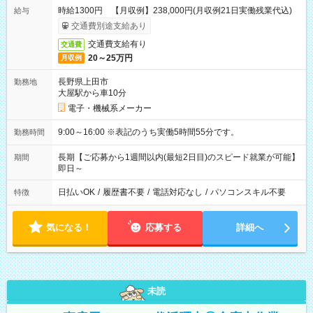
時給1300円 【月収例】238,000円(月収例21日実働残業代込)
給与
交通費別途支給あり
交通費支給有り
交通費
20～25万円
月収例
長野県上田市
勤務地
大屋駅から車10分
電子・機械系メーカー
9:00～16:00 ※表記のうち実働5時間55分です。
勤務時間
長期【ご応募から1週間以内(最短2日目)のスピード就業が可能】
期間
即日～
日払いOK
/
履歴書不要
/
電話対応なし
/
パソコンスキル不要
特徴
気になる！
応募する
詳細へ
未読