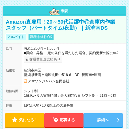
未読
Amazon直雇用！20～50代活躍中◎倉庫内作業
スタッフ（パートタイム/夜勤）｜新潟南DS
アルバイト
職種未経験OK
時給1,250円～1,563円
給与
■昇給・昇格 一定の条件を満たした場合、契約更新の際に年2回
まで昇給の機会があります。 ■正社員登用制度あり ※月末締/翌
交通費別途支給あり
月25日支払い ※時間外手当、別途支給 ※深夜割増賃金 (22:00～
翌5:00までは時給が25%UPします) ☆給与前払い制度有！
新潟市南区
勤務地
☆Amazon直雇用で安定して働けます！ 【試用期間】試用期間
新潟県新潟市南区北田中518-6 DPL新潟南A区画
あり 試用期間の長さ：1週間 雇用形態、給与は本採用時と同じ
です。
アマゾンジャパン合同会社
シフト制
勤務時間
1日あたりの実働時間：最大8時間/日 シフト例 ・21時～6時
日払いOK / 10名以上の大量募集
特徴
気になる！
応募する
詳細へ