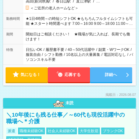
高田(新潟県)駅
/
春日山駅
/
直江津駅
/
…
＜ご近所の老人ホームなど＞
★1日4時間～の時短シフトOK ★もちろんフルタイムシフトも可
勤務時間
能 ★スタート時間選べます 7:00～16:00 9:00～18:00 11:00～
20:00 など 残業なし！ ※Wワークの場合、他のお仕事と合わせ
週40時間超の就業はご案内できません ※法令に基づき、週20時
開始日はご相談ください！ ★職場が気に入れば、長期でも働
期間
間以上勤務は社会保険への加入対象となります ※労働者派遣法
けます！
（日雇い派遣の原則禁止）により、短時間・短期間の就業はご
案内が難しい場合があります
日払いOK
/
履歴書不要
/
40～50代活躍中
/
副業・WワークOK
/
特徴
服装自由
/
シフト勤務
/
10名以上の大量募集
/
電話対応なし
/
パ
ソコンスキル不要
気になる！
応募する
詳細へ
掲載日：2026.08.07
未読
＼10年後にも残る仕事／～60代も現役活躍中の
職場へ＊介護
派遣
職種未経験OK
社会人未経験OK
大学生歓迎
ブランクOK