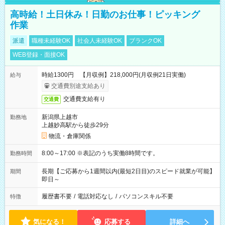
高時給！土日休み！日勤のお仕事！ピッキング
作業
派遣
職種未経験OK
社会人未経験OK
ブランクOK
WEB登録・面接OK
時給1300円 【月収例】218,000円(月収例21日実働)
給与
交通費別途支給あり
交通費支給有り
交通費
新潟県上越市
勤務地
上越妙高駅から徒歩29分
物流・倉庫関係
8:00～17:00 ※表記のうち実働8時間です。
勤務時間
長期【ご応募から1週間以内(最短2日目)のスピード就業が可能】
期間
即日～
履歴書不要
/
電話対応なし
/
パソコンスキル不要
特徴
気になる！
応募する
詳細へ