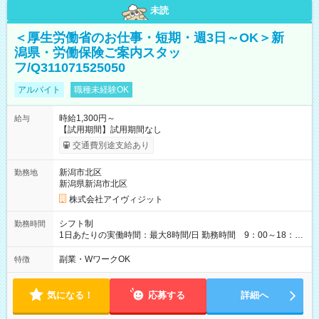
未読
＜厚生労働省のお仕事・短期・週3日～OK＞新
潟県・労働保険ご案内スタッ
フ/Q311071525050
アルバイト
職種未経験OK
時給1,300円～
給与
【試用期間】試用期間なし
交通費別途支給あり
新潟市北区
勤務地
新潟県新潟市北区
株式会社アイヴィジット
シフト制
勤務時間
1日あたりの実働時間：最大8時間/日 勤務時間 9：00～18：
00(実働8h、休憩1h) 土日祝含む週3日～OK、シフト制 ※もちろ
ん週5日勤務もOK♪ 勤務期間：2026年8月12日～9月9日※リスト
副業・WワークOK
特徴
全件完了で業務終了
気になる！
応募する
詳細へ