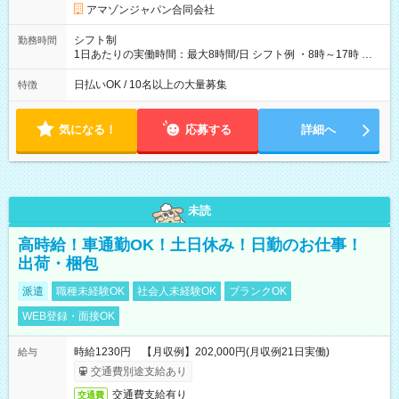
です。
アマゾンジャパン合同会社
シフト制
勤務時間
1日あたりの実働時間：最大8時間/日 シフト例 ・8時～17時 ・
12時～21時
日払いOK / 10名以上の大量募集
特徴
気になる！
応募する
詳細へ
未読
高時給！車通勤OK！土日休み！日勤のお仕事！
出荷・梱包
派遣
職種未経験OK
社会人未経験OK
ブランクOK
WEB登録・面接OK
時給1230円 【月収例】202,000円(月収例21日実働)
給与
交通費別途支給あり
交通費支給有り
交通費