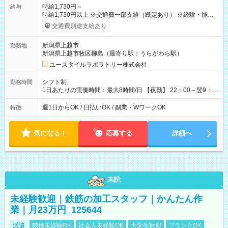
時給1,730円～
給与
時給1,730円以上 ※交通費一部支給（既定あり） ※経験・能力を
考慮して決定します 【収入例】 週1回勤務の場合：1,730円×8時
交通費別途支給あり
間×4回=5万5,360円 週3回勤務の場合：1,730円×8時間×12回
=16万6,080円 【試用期間】試用期間あり 試用期間の長さ：2ヶ
新潟県上越市
勤務地
月 ※ 雇用形態と給与に、本採用時と異なる部分があります。 雇
新潟県上越市牧区柳島（最寄り駅：うらがわら駅）
用形態：本採用時と同じです。 給与：時給 1,480円以上
ユースタイルラボラトリー株式会社
シフト制
勤務時間
1日あたりの実働時間：最大8時間/日 【夜勤】 22：00～翌9：
00 ※週1日～OK ／ 夜勤専従 ＊＊ 勤務時間例 ＊＊ ■22時か
ら翌7時 ■23時から翌8時 ■24時から翌9時 など ※上記の時間
週1日からOK / 日払いOK / 副業・WワークOK
特徴
内で8時間勤務（休憩1時間）ご利用者様により、時間は異なり
ます。 ※曜日固定（毎週同じ曜日での勤務となります）
気になる！
応募する
詳細へ
未読
未経験歓迎｜鉄筋の加工スタッフ｜かんたん作
業｜月23万円_125644
派遣
職種未経験OK
社会人未経験OK
大学生歓迎
ブランクOK