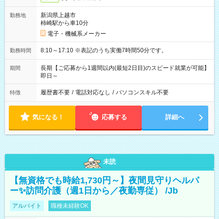
新潟県上越市
勤務地
柿崎駅から車10分
電子・機械系メーカー
8:10～17:10 ※表記のうち実働7時間50分です。
勤務時間
長期【ご応募から1週間以内(最短2日目)のスピード就業が可能】
期間
即日～
履歴書不要
/
電話対応なし
/
パソコンスキル不要
特徴
気になる！
応募する
詳細へ
未読
【無資格でも時給1,730円～】夜間見守りヘルパ
ー✨訪問介護（週1日から／夜勤専従） /Jb
アルバイト
職種未経験OK