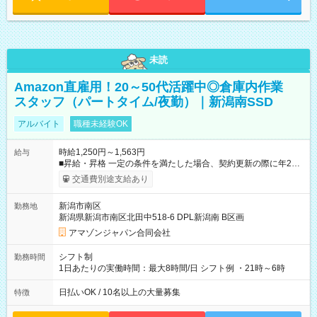
未読
Amazon直雇用！20～50代活躍中◎倉庫内作業
スタッフ（パートタイム/夜勤）｜新潟南SSD
アルバイト
職種未経験OK
時給1,250円～1,563円
給与
■昇給・昇格 一定の条件を満たした場合、契約更新の際に年2回
まで昇給の機会があります。 ■正社員登用制度あり ※月末締/翌
交通費別途支給あり
月25日支払い ※時間外手当、別途支給 ※深夜割増賃金 (22:00～
翌5:00までは時給が25%UPします) ☆給与前払い制度有！
新潟市南区
勤務地
☆Amazon直雇用で安定して働けます！ 【試用期間】試用期間
新潟県新潟市南区北田中518-6 DPL新潟南 B区画
あり 試用期間の長さ：1週間 雇用形態、給与は本採用時と同じ
です。
アマゾンジャパン合同会社
シフト制
勤務時間
1日あたりの実働時間：最大8時間/日 シフト例 ・21時～6時
日払いOK / 10名以上の大量募集
特徴