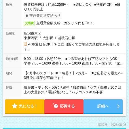
無資格未経験：時給1250円～ ■週払いOK ■扶養内OK ■日
給与
収1万円以上
交通費別途支給あり
交通費全額支給（ガソリン代もOK！）
交通費
新潟市東区
勤務地
東新潟駅
/
大形駅
/
越後石山駅
≪車通勤もOK！≫ご自宅近くでご希望の勤務地を紹介しま
す。
9:00～18:00（休憩60分） ■ご希望があれば下記シフトもOK！
勤務時間
早番 7:00～16:00 遅番 10:00～19:00 夜勤 16:30～翌9:30 「家族
と休みを合わせたい」 「余裕を持って夕飯の準備がしたい」
「できれば残業はしたくない」 など、ご希望を教えてください
【8月中のスタートOK！急募！】2カ月～ ■ご応募から最短2～
期間
ね。 ※Wワーク希望の方へ 今ご覧のお仕事で希望する勤務時間
3日後に就業が可能です！
と、もう1つのお仕事の勤務時間。 合計で週40時間を超える場
合は応募できません。
履歴書不要
/
40～50代活躍中
/
服装自由
/
シフト勤務
/
10名以
特徴
上の大量募集
/
電話対応なし
/
パソコンスキル不要
気になる！
応募する
詳細へ
掲載日：2026.08.06