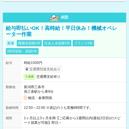
未読
給与即払いOK！高時給！平日休み！機械オペレ
ーター作業
派遣
職種未経験OK
社会人未経験OK
ブランクOK
WEB登録・面接OK
時給1500円
給与
交通費別途支給あり
交通費支給有り
交通費
新潟県三条市
勤務地
燕三条駅から車9分
物流・倉庫関係
12:50～22:00 ※表記のうち実働8時間です。
勤務時間
1ヶ月以上3ヶ月未満【ご応募から1週間以内(最短2日目)のスピ
期間
ード就業が可能】即日～