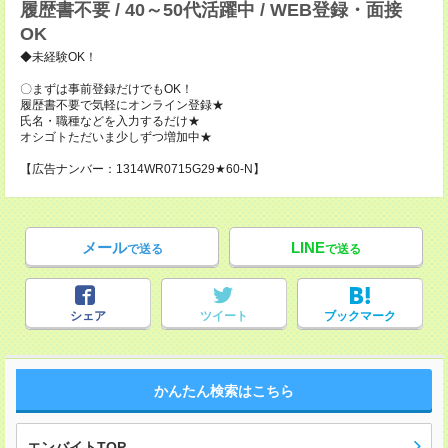
履歴書不要 / 40～50代活躍中 / WEB登録・面接
OK
◆未経験OK！
〇まずは事前登録だけでもOK！
履歴書不要で気軽にオンライン登録★
氏名・職種などを入力するだけ★
オシゴトただいま少しずつ増加中★
【広告ナンバー：1314WR0715G29★60-N】
メール
LINE
で送る
で送る
シェア
ツイート
ブックマーク
かんたん検索はこちら
エンバイトTOP