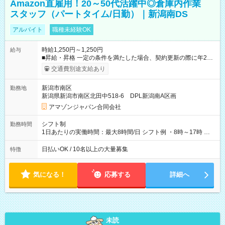
Amazon直雇用！20～50代活躍中◎倉庫内作業
スタッフ（パートタイム/日勤）｜新潟南DS
アルバイト
職種未経験OK
時給1,250円～1,250円
給与
■昇給・昇格 一定の条件を満たした場合、契約更新の際に年2回
まで昇給の機会があります。 ■正社員登用制度あり ※月末締/翌
交通費別途支給あり
月25日支払い ※時間外手当、別途支給 ※深夜割増賃金 (22:00～
翌5:00までは時給が25%UPします) ☆給与前払い制度有！
新潟市南区
勤務地
☆Amazon直雇用で安定して働けます！ 【試用期間】試用期間
新潟県新潟市南区北田中518-6 DPL新潟南A区画
あり 試用期間の長さ：1週間 雇用形態、給与は本採用時と同じ
です。
アマゾンジャパン合同会社
シフト制
勤務時間
1日あたりの実働時間：最大8時間/日 シフト例 ・8時～17時 ・
12時～21時
日払いOK / 10名以上の大量募集
特徴
気になる！
応募する
詳細へ
未読