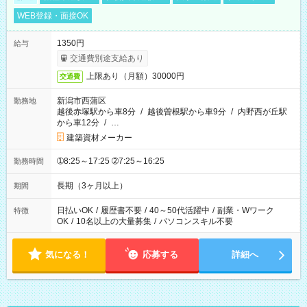
WEB登録・面接OK
1350円
給与
交通費別途支給あり
上限あり（月額）30000円
交通費
新潟市西蒲区
勤務地
越後赤塚駅から車8分
/
越後曽根駅から車9分
/
内野西が丘駅
から車12分
/
…
建築資材メーカー
➀8:25～17:25 ➁7:25～16:25
勤務時間
長期（3ヶ月以上）
期間
日払いOK
/
履歴書不要
/
40～50代活躍中
/
副業・Wワーク
特徴
OK
/
10名以上の大量募集
/
パソコンスキル不要
気になる！
応募する
詳細へ