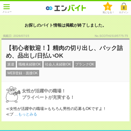
0
メニュー
気になる！
ログイン
お探しのバイト情報は掲載が終了しました。
掲載日 :2026
/
07
/
15
No.SCOTH15195775-T5
【初心者歓迎！】精肉の切り出し、パック詰
め、品出し/日払いOK
派遣
職種未経験OK
社会人未経験OK
ブランクOK
WEB登録・面接OK
女性が活躍中の職場！
プライベートが充実する！
≪女性が活躍中の職場≫もちろん男性の応募もOKですよ！
≪プ
...もっとみる