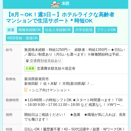
未読
【8月～OK！週3日～】ホテルライクな高齢者
マンションで生活サポート＊時短OK
派遣
職種未経験OK
社会人未経験OK
大学生歓迎
ブランクOK
WEB登録・面接OK
無資格未経験：時給1250円～ 経験者：時給1350円～★日払い
給与
／週払い制度あり（月払いも選べます）※稼働開始時は手続き完
了次第のお支払いとなります。
交通費別途支給あり
交通費全額支給※規定有
交通費
新潟県新発田市
勤務地
新発田駅
/
佐々木駅
/
月岡(新潟県)駅
/
…
＜シニア向けマンション＞
★1日4時間～の時短シフトOK ★スタート時間選べます！ 7:00
勤務時間
～16:00 9:00～17:00 11:00～19:00 など 残業なし！ ※Wワーク
の場合、他のお仕事と合わせ週40時間超の就業はご案内できま
せん ※法令に基づき、週20時間以上勤務は社会保険への加入対
開始日はご相談ください！ ★急募 ★職場が気に入れば、長期
期間
象となります ※労働者派遣法（日雇い派遣の原則禁止）によ
でも働けます！
り、短時間・短期間の就業はご案内が難しい場合があります
日払いOK
/
履歴書不要
/
40～50代活躍中
/
副業・WワークOK
/
特徴