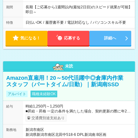
長期【ご応募から1週間以内(最短2日目)のスピード就業が可能】
期間
即日～
日払いOK
/
履歴書不要
/
電話対応なし
/
パソコンスキル不要
特徴
気になる！
応募する
詳細へ
未読
Amazon直雇用！20～50代活躍中◎倉庫内作業
スタッフ（パートタイム/日勤）｜新潟南SSD
アルバイト
職種未経験OK
時給1,250円～1,250円
給与
■昇給・昇格 一定の条件を満たした場合、契約更新の際に年2回
まで昇給の機会があります。 ■正社員登用制度あり ※月末締/翌
交通費別途支給あり
月25日支払い ※時間外手当、別途支給 ※深夜割増賃金 (22:00～
翌5:00までは時給が25%UPします) ☆給与前払い制度有！
新潟市南区
勤務地
☆Amazon直雇用で安定して働けます！ 【試用期間】試用期間
新潟県新潟市南区北田中518-6 DPL新潟南 B区画
あり 試用期間の長さ：1週間 雇用形態、給与は本採用時と同じ