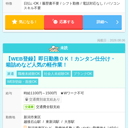
日払いOK
/
履歴書不要
/
シフト勤務
/
電話対応なし
/
パソコン
特徴
スキル不要
気になる！
応募する
詳細へ
掲載日：2026.08.06
未読
【WEB登録】即日勤務ＯＫ！カンタン仕分け・
箱詰めなど人気の軽作業！
派遣
職種未経験OK
社会人未経験OK
ブランクOK
WEB登録・面接OK
時給1100円～1500円 ★Wワーク不可
給与
交通費別途支給あり
交通費全額支給
交通費
新潟市東区
勤務地
越後石山駅
/
東新潟駅
/
大形駅