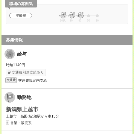
職場の雰囲気
年齢層
20代
30
40
50
60
募集情報
給与
時給1140円
交通費別途支給あり
交通費規定内支給
交通費
勤務地
新潟県上越市
上越市 高田(新潟)駅から車13分
営業・販売系