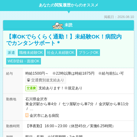
あなたの閲覧履歴からのオススメ
掲載日：2026.08.10
未読
【車OKでらくらく通勤！】未経験OK！病院内
でカンタンサポート＊
派遣
職種未経験OK
社会人未経験OK
ブランクOK
WEB登録・面接OK
時給1500円～ ※22時以降は時給1875円 ※給与前払い可
給与
交通費別途支給あり
支給あります！※規定あり
交通費
石川県金沢市
勤務地
東金沢駅から車4分
/
七ツ屋駅から車7分
/
金沢駅から車11分
/
…
金沢市にある病院
【準夜勤】 16:00～23:00（休憩45分／実働6.25時間）
勤務時間