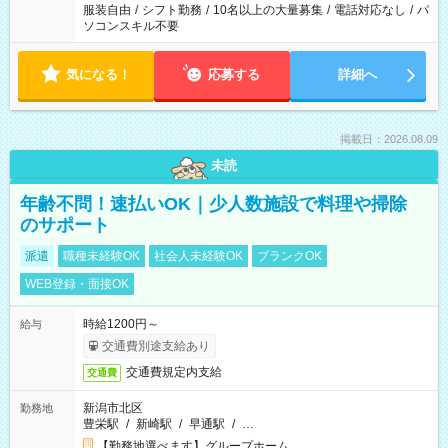
服装自由
/
シフト勤務
/
10名以上の大量募集
/
電話対応なし
/
パ
ソコンスキル不要
気になる！
応募する
詳細へ
掲載日：2026.08.09
未読
年齢不問！速払いOK｜少人数施設で料理や掃除
のサポート
派遣
職種未経験OK
社会人未経験OK
ブランクOK
WEB登録・面接OK
時給1200円～
給与
交通費別途支給あり
交通費規定内支給
交通費
新潟市北区
勤務地
豊栄駅
/
新崎駅
/
早通駅
/
…
【勤務地選べます】グループホーム