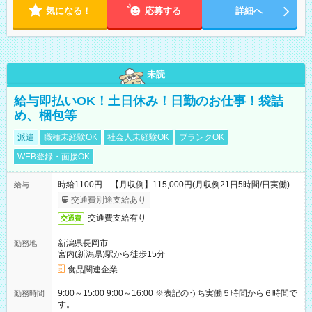
気になる！
応募する
詳細へ
未読
給与即払いOK！土日休み！日勤のお仕事！袋詰
め、梱包等
派遣
職種未経験OK
社会人未経験OK
ブランクOK
WEB登録・面接OK
時給1100円 【月収例】115,000円(月収例21日5時間/日実働)
給与
交通費別途支給あり
交通費支給有り
交通費
新潟県長岡市
勤務地
宮内(新潟県)駅から徒歩15分
食品関連企業
9:00～15:00 9:00～16:00 ※表記のうち実働５時間から６時間で
勤務時間
す。