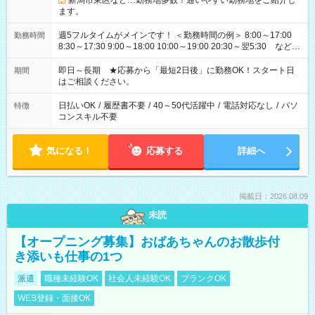
新潟市東区など…勤務地多数！通いやすい勤務地をご紹介し
ます。
週5フルタイムがメインです！ ＜勤務時間の例＞ 8:00～17:00
勤務時間
8:30～17:30 9:00～18:00 10:00～19:00 20:30～翌5:30 など ★
その他にも勤務時間多数！ 日勤のみ、残業なし、交替制など
ご希望を教えてください！
即日～長期 ★応募から「最短2日後」に勤務OK！スタート日
期間
はご相談ください。
日払いOK
/
履歴書不要
/
40～50代活躍中
/
電話対応なし
/
パソ
特徴
コンスキル不要
気になる！
応募する
詳細へ
掲載日：2026.08.09
未読
【オープニング募集】おばあちゃんのお散歩付
き添いも仕事の1つ
派遣
職種未経験OK
社会人未経験OK
ブランクOK
WEB登録・面接OK