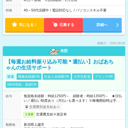
即日～長期 ※試用期間：2カ月間
期間
40～50代活躍中
/
電話対応なし
/
パソコンスキル不要
特徴
気になる！
応募する
詳細へ
掲載日：2026.08.08
未読
【毎週お給料振り込み可能＊週払い】おばあち
ゃんの生活サポート
派遣
職種未経験OK
社会人未経験OK
大学生歓迎
ブランクOK
WEB登録・面接OK
無資格未経験：時給1250円～ 経験者：時給1350円～ ★日払
給与
い／週払い制度あり（月払いも選べます）※稼働開始時は手続き
完了次第のお支払いとなります。
交通費別途支給あり
交通費支給※規定有
交通費
新潟県上越市
勤務地