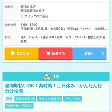
【試用期間】試用期間なし
新潟市北区
勤務地
新潟県新潟市東区
フリック株式会社
8:00～17:00
勤務時間
実働時間：8時間/日 （休憩60分） 残業はありません。 ※短期の
募集は行っておりません。予めご了承くださいませ。
週1日からOK / 日払いOK / 副業・WワークOK / 10名以上の大量
特徴
募集
気になる！
応募する
詳細へ
未読
給与即払いOK！高時給！土日休み！かんたん仕
分け梱包
派遣
職種未経験OK
社会人未経験OK
ブランクOK
WEB登録・面接OK