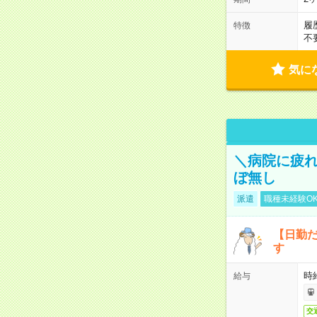
履
特徴
不
気に
＼病院に疲
ぼ無し
派遣
職種未経験O
【日勤
す
時
給与
交