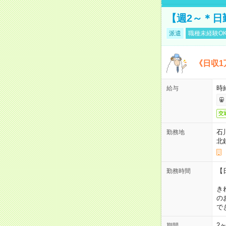
【週2～＊日
派遣
職種未経験O
《日収1
時
給与
交
石
勤務地
北
【
勤務時間
1
き
の
で
2
期間