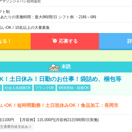
アマゾンジャパン合同会社
フト制
日あたりの実働時間：最大8時間/日 シフト例 ・21時～6時
払いOK / 10名以上の大量募集
なる！
応募する
詳
未読
K！土日休み！日勤のお仕事！袋詰め、梱包等
K
社会人未経験OK
ブランクOK
WEB登録・面接OK
いOK！短時間勤務！土日祝休みOK！食品加工：長岡市
給1100円 【月収例】115,000円(月収例21日5時間/日実働)
交通費別途支給あり