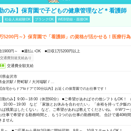
勤のみ】保育園で子どもの健康管理など＊看護師
K
社会人未経験OK
ブランクOK
WEB登録・面接OK
万5200円～》保育園で「看護師」の資格が活かせる！医療行
給1900円～ ■週払いOK ■日収1万5200円以上
交通費別途支給あり
交通費全額支給
通費
川県金沢市
鉄金沢駅
/
野町駅
/
大河端駅
/
…
【自宅からドアtoドアで30分以内】お近くの保育園でのお仕事です！
日勤のみ】9:00～18:00（休憩60分） ■ご希望があればその他シフトもOK！ （例）
0:00～19:00 など 「家族とお休みを合わせたい」 「余裕を持って夕飯
れば残業はしたくない」 など、ご希望があれば教えてくださいね。 ※Wワー
お仕事で希望する勤務時間と、もう1つのお仕事の勤務時間。 合計で週40時
きません
ヶ月～ ■ご応募から最短3日後に開始可能 9月～、10月スタートもOK！