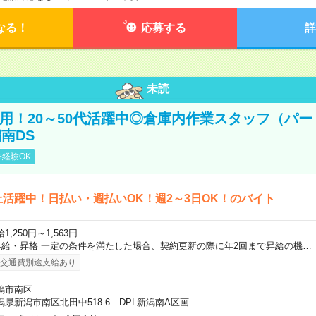
なる！
応募する
詳
未読
直雇用！20～50代活躍中◎倉庫内作業スタッフ（パー
南DS
経験OK
上活躍中！日払い・週払いOK！週2～3日OK！のバイト
1,250円～1,563円
昇給・昇格 一定の条件を満たした場合、契約更新の際に年2回まで昇給の機…
交通費別途支給あり
潟市南区
潟県新潟市南区北田中518-6 DPL新潟南A区画