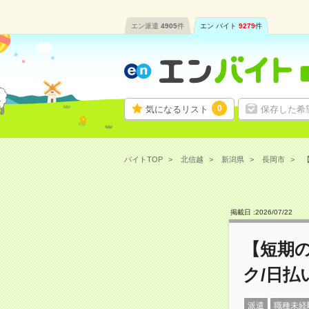
エン派遣
4905
件
エン バイト
9279
件
0
気になるリスト
保存した希
バイトTOP
北信越
新潟県
長岡市
【
掲載日 :
2026
/
07
/
22
【短期
ク/日払
派遣
職種未経