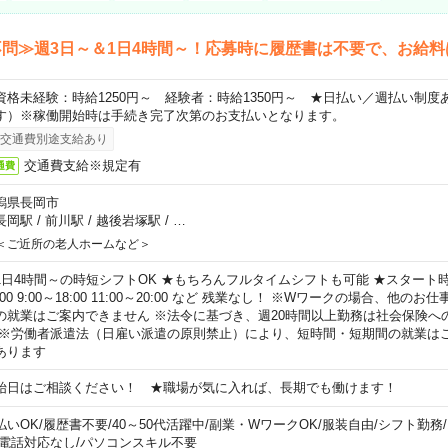
問≫週3日～＆1日4時間～！応募時に履歴書は不要で、お給料
資格未経験：時給1250円～ 経験者：時給1350円～ ★日払い／週払い制
す）※稼働開始時は手続き完了次第のお支払いとなります。
交通費別途支給あり
交通費支給※規定有
通費
潟県長岡市
長岡駅
/
前川駅
/
越後岩塚駅
/
…
＜ご近所の老人ホームなど＞
1日4時間～の時短シフトOK ★もちろんフルタイムシフトも可能 ★スタート時間
:00 9:00～18:00 11:00～20:00 など 残業なし！ ※Wワークの場合、他の
の就業はご案内できません ※法令に基づき、週20時間以上勤務は社会保険へ
 ※労働者派遣法（日雇い派遣の原則禁止）により、短時間・短期間の就業は
あります
始日はご相談ください！ ★職場が気に入れば、長期でも働けます！
払いOK
/
履歴書不要
/
40～50代活躍中
/
副業・WワークOK
/
服装自由
/
シフト勤務
/
電話対応なし
/
パソコンスキル不要