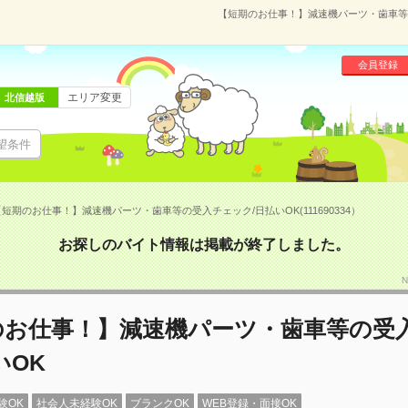
【短期のお仕事！】減速機パーツ・歯車等の受
会員登録
エリア変更
北信越版
望条件
短期のお仕事！】減速機パーツ・歯車等の受入チェック/日払いOK(111690334）
お探しのバイト情報は掲載が終了しました。
N
のお仕事！】減速機パーツ・歯車等の受
いOK
験OK
社会人未経験OK
ブランクOK
WEB登録・面接OK