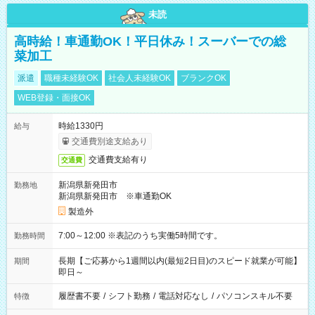
未読
高時給！車通勤OK！平日休み！スーバーでの総
菜加工
派遣
職種未経験OK
社会人未経験OK
ブランクOK
WEB登録・面接OK
時給1330円
給与
交通費別途支給あり
交通費支給有り
交通費
新潟県新発田市
勤務地
新潟県新発田市 ※車通勤OK
製造外
7:00～12:00 ※表記のうち実働5時間です。
勤務時間
長期【ご応募から1週間以内(最短2日目)のスピード就業が可能】
期間
即日～
履歴書不要
/
シフト勤務
/
電話対応なし
/
パソコンスキル不要
特徴