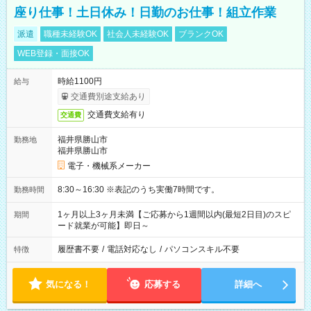
座り仕事！土日休み！日勤のお仕事！組立作業
派遣
職種未経験OK
社会人未経験OK
ブランクOK
WEB登録・面接OK
時給1100円
給与
交通費別途支給あり
交通費支給有り
交通費
福井県勝山市
勤務地
福井県勝山市
電子・機械系メーカー
8:30～16:30 ※表記のうち実働7時間です。
勤務時間
1ヶ月以上3ヶ月未満【ご応募から1週間以内(最短2日目)のスピ
期間
ード就業が可能】即日～
履歴書不要
/
電話対応なし
/
パソコンスキル不要
特徴
気になる！
応募する
詳細へ