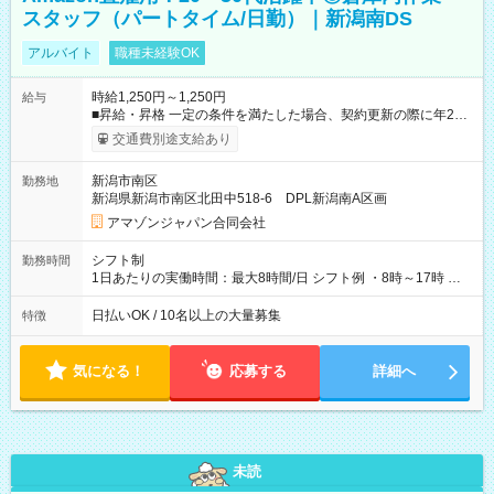
スタッフ（パートタイム/日勤）｜新潟南DS
アルバイト
職種未経験OK
時給1,250円～1,250円
給与
■昇給・昇格 一定の条件を満たした場合、契約更新の際に年2回
まで昇給の機会があります。 ■正社員登用制度あり ※月末締/翌
交通費別途支給あり
月25日支払い ※時間外手当、別途支給 ※深夜割増賃金 (22:00～
翌5:00までは時給が25%UPします) ☆給与前払い制度有！
新潟市南区
勤務地
☆Amazon直雇用で安定して働けます！ 【試用期間】試用期間
新潟県新潟市南区北田中518-6 DPL新潟南A区画
あり 試用期間の長さ：1週間 雇用形態、給与は本採用時と同じ
です。
アマゾンジャパン合同会社
シフト制
勤務時間
1日あたりの実働時間：最大8時間/日 シフト例 ・8時～17時 ・
12時～21時
日払いOK / 10名以上の大量募集
特徴
気になる！
応募する
詳細へ
未読