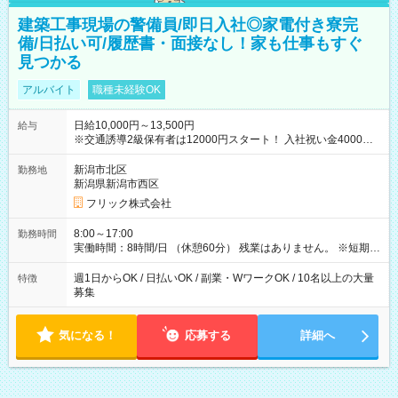
建築工事現場の警備員/即日入社◎家電付き寮完
備/日払い可/履歴書・面接なし！家も仕事もすぐ
見つかる
アルバイト
職種未経験OK
日給10,000円～13,500円
給与
※交通誘導2級保有者は12000円スタート！ 入社祝い金4000円
【試用期間】試用期間なし
新潟市北区
勤務地
新潟県新潟市西区
フリック株式会社
8:00～17:00
勤務時間
実働時間：8時間/日 （休憩60分） 残業はありません。 ※短期の
募集は行っておりません。予めご了承くださいませ。
週1日からOK / 日払いOK / 副業・WワークOK / 10名以上の大量
特徴
募集
気になる！
応募する
詳細へ