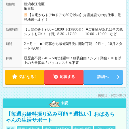
新潟市江南区
勤務地
亀田駅
【自宅からドアtoドアで30分以内】介護施設でのお仕事。勤
務地選べます！
【日勤のみ】9:00～18:00（休憩60分） ■ご希望があればその他
勤務時間
シフトもOK！ （例）8:30～17:30 10:00～19:00 など
「家族とお休みを合わせたい」 「できれば残業はしたくない」
など、あなたのご希望に沿ったお仕事をご紹介します！ ※Wワ
2ヶ月～ ■ご応募から最短3日後に開始可能 9月～、10月スタ
期間
ーク希望の方へ 今ご覧のお仕事で希望する勤務時間と、もう1つ
ートもOK！
のお仕事の勤務時間。 合計で週40時間を超える場合は応募でき
ません
履歴書不要
/
40～50代活躍中
/
服装自由
/
シフト勤務
/
10名以
特徴
上の大量募集
/
パソコンスキル不要
気になる！
応募する
詳細へ
掲載日：2026.08.09
未読
【毎週お給料振り込み可能＊週払い】おばあち
ゃんの生活サポート