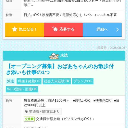
長期【ご応募から1週間以内(最短2日目)のスピード就業が可能】
期間
即日～
日払いOK
/
履歴書不要
/
電話対応なし
/
パソコンスキル不要
特徴
気になる！
応募する
詳細へ
掲載日：2026.08.05
未読
【オープニング募集】おばあちゃんのお散歩付
き添いも仕事の1つ
派遣
職種未経験OK
社会人未経験OK
ブランクOK
WEB登録・面接OK
無資格未経験：時給1200円～ ■週払いOK ■扶養内OK ■日
給与
収9600円以上
交通費別途支給あり
交通費全額支給（ガソリン代もOK！）
交通費