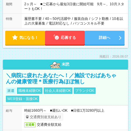
たい」 「できれば残業はしたくない」 など、ご希望があれば教
2ヶ月～ ■ご応募から最短3日後に開始可能 9月～、10月スタ
期間
えてくださいね。 ※Wワーク希望の方へ 今ご覧のお仕事で希望
ートもOK！
する勤務時間と、もう1つのお仕事の勤務時間。 合計で週40時
間を超える場合は応募できません
履歴書不要
/
40～50代活躍中
/
服装自由
/
シフト勤務
/
10名以
特徴
上の大量募集
/
電話対応なし
/
パソコンスキル不要
気になる！
応募する
詳細へ
掲載日：2026.08.07
未読
＼病院に疲れたあなたへ！／施設でおばあちゃ
んの健康管理＊医療行為ほぼ無し
派遣
職種未経験OK
社会人未経験OK
ブランクOK
WEB登録・面接OK
時給1660円～ ■週払いOK ■日収1万3280円以上
給与
交通費別途支給あり
交通費全額支給
交通費