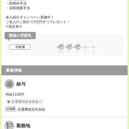
・時間外手当
・深夜残業手当
友人紹介キャンペーン実施中！
ご友人のご紹介で3万円ずつプレゼント！
※規定有※
職場の雰囲気
年齢層
20代
30
40
50
60
募集情報
給与
時給1150円
交通費別途支給あり
交通費規定内支給
交通費
勤務地