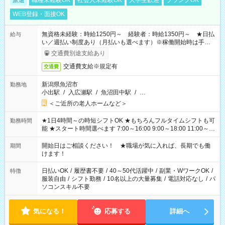
派遣
職種未経験OK
社会人未経験OK
大学生歓迎
ブランクOK
WEB登録・面接OK
無資格未経験：時給1250円～ 経験者：時給1350円～ ★日払
給与
い／週払い制度あり（月払いも選べます）※稼働開始時は手続き
完了次第のお支払いとなります。
交通費別途支給あり
交通費支給※規定有
交通費
新潟県魚沼市
勤務地
小出駅
/
入広瀬駅
/
魚沼田中駅
/
…
＜ご近所の老人ホームなど＞
★1日4時間～の時短シフトOK ★もちろんフルタイムシフトも可
勤務時間
能 ★スタート時間選べます 7:00～16:00 9:00～18:00 11:00～
20:00 など 残業なし！ ※Wワークの場合、他のお仕事と合わせ
週40時間超の就業はご案内できません ※法令に基づき、週20時
開始日はご相談ください！ ★職場が気に入れば、長期でも働
期間
間以上勤務は社会保険への加入対象となります ※労働者派遣法
けます！
（日雇い派遣の原則禁止）により、短時間・短期間の就業はご
案内が難しい場合があります
日払いOK
/
履歴書不要
/
40～50代活躍中
/
副業・WワークOK
/
特徴
服装自由
/
シフト勤務
/
10名以上の大量募集
/
電話対応なし
/
パ
ソコンスキル不要
気になる！
応募する
詳細へ