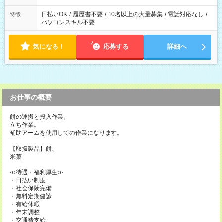
日払いOK
/
履歴書不要
/
10名以上の大量募集
/
電話対応なし
/
特徴
パソコンスキル不要
気になる！
応募する
詳細へ
お仕事の概要
餅の運搬と投入作業。
立ち作業。
補助アームを使用しての作業になります。
【取扱製品】餅、
米菓
≪待遇・福利厚生≫
・日払い制度
・社会保険完備
・無料定期健診
・有給休暇
・年末調整
・交通費支給