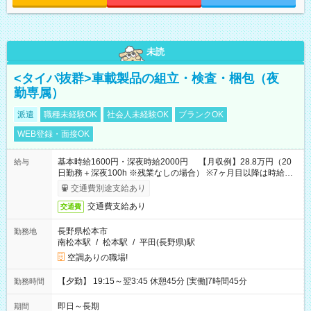
未読
<タイパ抜群>車載製品の組立・検査・梱包（夜
勤専属）
派遣
職種未経験OK
社会人未経験OK
ブランクOK
WEB登録・面接OK
基本時給1600円・深夜時給2000円 【月収例】28.8万円（20
給与
日勤務＋深夜100h ※残業なしの場合） ※7ヶ月目以降は時給
1230円・深夜時給1538円となります。
交通費別途支給あり
交通費支給あり
交通費
長野県松本市
勤務地
南松本駅
/
松本駅
/
平田(長野県)駅
空調ありの職場!
【夕勤】 19:15～翌3:45 休憩45分 [実働]7時間45分
勤務時間
即日～長期
期間