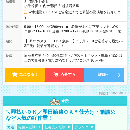
新潟県小千谷市
勤務地
小千谷駅
/
内ケ巻駅
/
越後岩沢駅
≪車通勤もOK！≫ご自宅近くでご希望の勤務地を紹介しま
す。
9:00～18:00（休憩60分） ■ご希望があれば下記シフトもOK！
勤務時間
早番 7:00～16:00 遅番 10:00～19:00 夜勤 16:30～翌9:30 「家族
と休みを合わせたい」 「余裕を持って夕飯の準備がしたい」
「できれば残業はしたくない」 など、ご希望を教えてください
【8月中のスタートOK！急募！】2カ月～ ■ご応募から最短2～
期間
ね。 ※Wワーク希望の方へ 今ご覧のお仕事で希望する勤務時間
3日後に就業が可能です！
と、もう1つのお仕事の勤務時間。 合計で週40時間を超える場
合は応募できません。
履歴書不要
/
40～50代活躍中
/
服装自由
/
シフト勤務
/
10名以
特徴
上の大量募集
/
電話対応なし
/
パソコンスキル不要
気になる！
応募する
詳細へ
掲載日：2026.08.06
未読
＼即払いＯＫ／即日勤務ＯＫ＊仕分け・箱詰め
など人気の軽作業！
派遣
職種未経験OK
社会人未経験OK
ブランクOK