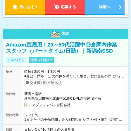
気になる！
応募する
詳細へ
未読
Amazon直雇用！20～50代活躍中◎倉庫内作業
スタッフ（パートタイム/日勤）｜新潟南SSD
アルバイト
職種未経験OK
時給1,250円～1,250円
給与
■昇給・昇格 一定の条件を満たした場合、契約更新の際に年2回
まで昇給の機会があります。 ■正社員登用制度あり ※月末締/翌
交通費別途支給あり
月25日支払い ※時間外手当、別途支給 ※深夜割増賃金 (22:00～
翌5:00までは時給が25%UPします) ☆給与前払い制度有！
新潟市南区
勤務地
☆Amazon直雇用で安定して働けます！ 【試用期間】試用期間
新潟県新潟市南区北田中518-6 DPL新潟南 B区画
あり 試用期間の長さ：1週間 雇用形態、給与は本採用時と同じ
です。
アマゾンジャパン合同会社
シフト制
勤務時間
1日あたりの実働時間：最大8時間/日 シフト例 ・8時～17時 ・
12時～21時
日払いOK / 10名以上の大量募集
特徴