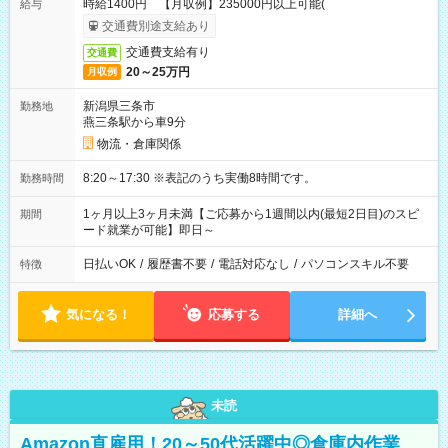
時給1400円 【月収例】235000円以上可能(
給与
交通費別途支給あり
交通費支給有り
交通費
20～25万円
月収例
新潟県三条市
勤務地
燕三条駅から車9分
物流・倉庫関係
8:20～17:30 ※表記のうち実働8時間です。
勤務時間
1ヶ月以上3ヶ月未満【ご応募から1週間以内(最短2日目)のスピ
期間
ード就業が可能】即日～
日払いOK
/
履歴書不要
/
電話対応なし
/
パソコンスキル不要
特徴
気になる！
応募する
詳細へ
未読
Amazon直雇用！20～50代活躍中◎倉庫内作業