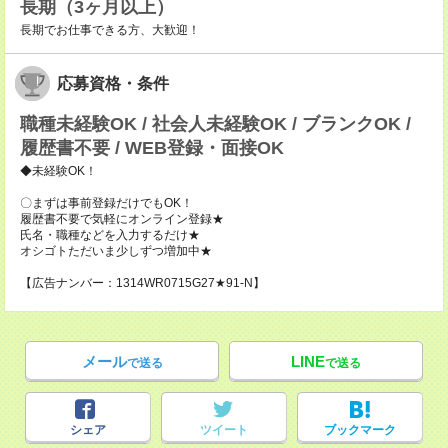
長期（3ヶ月以上）
長期でお仕事できる方、大歓迎！
応募資格・条件
職種未経験OK / 社会人未経験OK / ブランクOK /
履歴書不要 / WEB登録・面接OK
◆未経験OK！
〇まずは事前登録だけでもOK！
履歴書不要で気軽にオンライン登録★
氏名・職種などを入力するだけ★
オシゴトただいま少しずつ増加中★
【広告ナンバー：1314WR0715G27★91-N】
メール
LINE
で送る
で送る
シェア
ツイート
ブックマーク