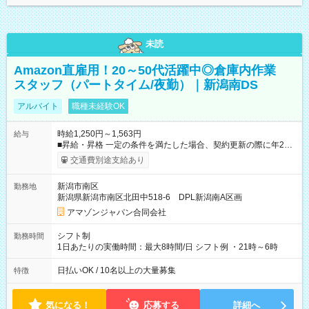
未読
Amazon直雇用！20～50代活躍中◎倉庫内作業
スタッフ（パートタイム/夜勤）｜新潟南DS
アルバイト
職種未経験OK
時給1,250円～1,563円
給与
■昇給・昇格 一定の条件を満たした場合、契約更新の際に年2回
まで昇給の機会があります。 ■正社員登用制度あり ※月末締/翌
交通費別途支給あり
月25日支払い ※時間外手当、別途支給 ※深夜割増賃金 (22:00～
翌5:00までは時給が25%UPします) ☆給与前払い制度有！
新潟市南区
勤務地
☆Amazon直雇用で安定して働けます！ 【試用期間】試用期間
新潟県新潟市南区北田中518-6 DPL新潟南A区画
あり 試用期間の長さ：1週間 雇用形態、給与は本採用時と同じ
です。
アマゾンジャパン合同会社
シフト制
勤務時間
1日あたりの実働時間：最大8時間/日 シフト例 ・21時～6時
日払いOK / 10名以上の大量募集
特徴
気になる！
応募する
詳細へ