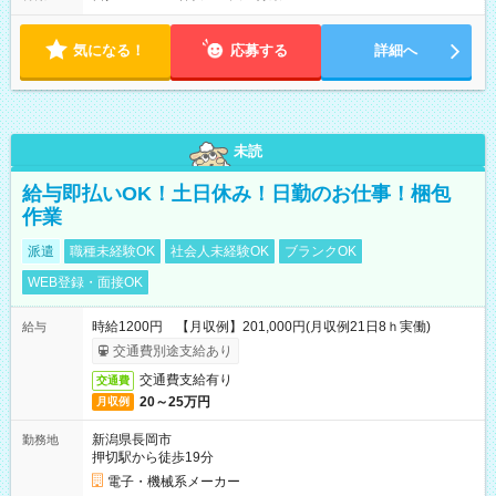
気になる！
応募する
詳細へ
未読
給与即払いOK！土日休み！日勤のお仕事！梱包
作業
派遣
職種未経験OK
社会人未経験OK
ブランクOK
WEB登録・面接OK
時給1200円 【月収例】201,000円(月収例21日8ｈ実働)
給与
交通費別途支給あり
交通費支給有り
交通費
20～25万円
月収例
新潟県長岡市
勤務地
押切駅から徒歩19分
電子・機械系メーカー