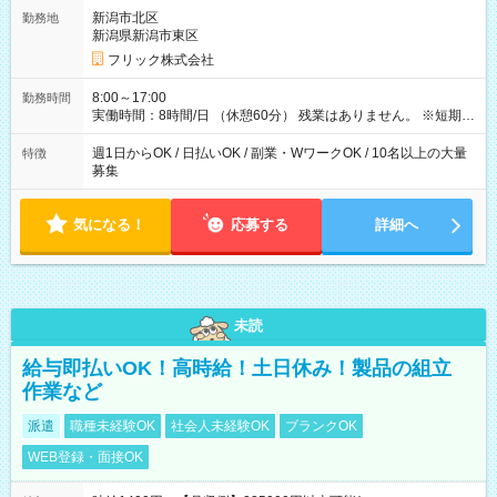
新潟市北区
勤務地
新潟県新潟市東区
フリック株式会社
8:00～17:00
勤務時間
実働時間：8時間/日 （休憩60分） 残業はありません。 ※短期の
募集は行っておりません。予めご了承くださいませ。
週1日からOK / 日払いOK / 副業・WワークOK / 10名以上の大量
特徴
募集
気になる！
応募する
詳細へ
未読
給与即払いOK！高時給！土日休み！製品の組立
作業など
派遣
職種未経験OK
社会人未経験OK
ブランクOK
WEB登録・面接OK