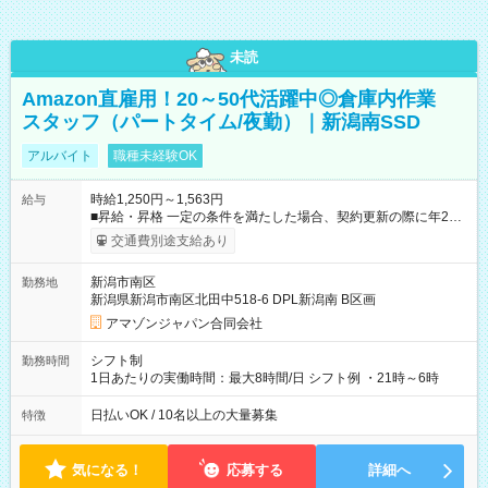
未読
Amazon直雇用！20～50代活躍中◎倉庫内作業
スタッフ（パートタイム/夜勤）｜新潟南SSD
アルバイト
職種未経験OK
時給1,250円～1,563円
給与
■昇給・昇格 一定の条件を満たした場合、契約更新の際に年2回
まで昇給の機会があります。 ■正社員登用制度あり ※月末締/翌
交通費別途支給あり
月25日支払い ※時間外手当、別途支給 ※深夜割増賃金 (22:00～
翌5:00までは時給が25%UPします) ☆給与前払い制度有！
新潟市南区
勤務地
☆Amazon直雇用で安定して働けます！ 【試用期間】試用期間
新潟県新潟市南区北田中518-6 DPL新潟南 B区画
あり 試用期間の長さ：1週間 雇用形態、給与は本採用時と同じ
です。
アマゾンジャパン合同会社
シフト制
勤務時間
1日あたりの実働時間：最大8時間/日 シフト例 ・21時～6時
日払いOK / 10名以上の大量募集
特徴
気になる！
応募する
詳細へ