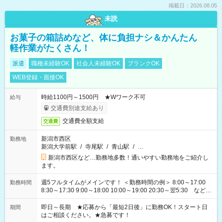
掲載日：2026.08.05
未読
お菓子の箱詰めなど、体に負担ナシ＆かんたん
軽作業がたくさん！
派遣
職種未経験OK
社会人未経験OK
ブランクOK
WEB登録・面接OK
時給1100円～1500円 ★Wワーク不可
給与
交通費別途支給あり
交通費全額支給
交通費
新潟市西区
勤務地
新潟大学前駅
/
寺尾駅
/
青山駅
/
…
新潟市西区など…勤務地多数！通いやすい勤務地をご紹介し
ます。
週5フルタイムがメインです！ ＜勤務時間の例＞ 8:00～17:00
勤務時間
8:30～17:30 9:00～18:00 10:00～19:00 20:30～翌5:30 など ★
その他にも勤務時間多数！ 日勤のみ、残業なし、交替制など
ご希望を教えてください！
即日～長期 ★応募から「最短2日後」に勤務OK！スタート日
期間
はご相談ください。★急募です！