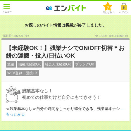
0
メニュー
気になる！
ログイン
お探しのバイト情報は掲載が終了しました。
掲載日 :2026
/
07
/
15
No.SCOTH15181259-T5
【未経験OK！】残業ナシでON/OFF切替＊お
餅の運搬・投入/日払いOK
派遣
職種未経験OK
社会人未経験OK
ブランクOK
WEB登録・面接OK
残業基本なし！
初めての仕事だけど自分にもできそう！
≪残業基本なし≫自分の時間をしっかり確保できる、残業基本ナシ
...
もっとみる