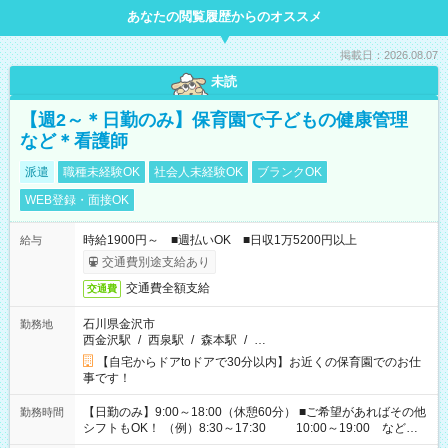
あなたの閲覧履歴からのオススメ
掲載日：2026.08.07
未読
【週2～＊日勤のみ】保育園で子どもの健康管理
など＊看護師
派遣
職種未経験OK
社会人未経験OK
ブランクOK
WEB登録・面接OK
時給1900円～ ■週払いOK ■日収1万5200円以上
給与
交通費別途支給あり
交通費全額支給
交通費
石川県金沢市
勤務地
西金沢駅
/
西泉駅
/
森本駅
/
…
【自宅からドアtoドアで30分以内】お近くの保育園でのお仕
事です！
【日勤のみ】9:00～18:00（休憩60分） ■ご希望があればその他
勤務時間
シフトもOK！ （例）8:30～17:30 10:00～19:00 など
「家族とお休みを合わせたい」 「余裕を持って夕飯の準備がし