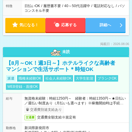
日払いOK
/
履歴書不要
/
40～50代活躍中
/
電話対応なし
/
パソ
特徴
コンスキル不要
気になる！
応募する
詳細へ
掲載日：2026.08.06
未読
【8月～OK！週3日～】ホテルライクな高齢者
マンションで生活サポート＊時短OK
派遣
職種未経験OK
社会人未経験OK
大学生歓迎
ブランクOK
WEB登録・面接OK
無資格未経験：時給1250円～ 経験者：時給1350円～★日払い
給与
／週払い制度あり（月払いも選べます）※稼働開始時は手続き完
了次第のお支払いとなります。
交通費別途支給あり
交通費全額支給※規定有
交通費
新潟県新発田市
勤務地