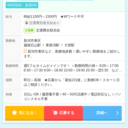
WEB登録・面接OK
時給1100円～1500円 ★Wワーク不可
給与
交通費別途支給あり
交通費全額支給
交通費
新潟市東区
勤務地
越後石山駅
/
東新潟駅
/
大形駅
新潟市東区など…勤務地多数！通いやすい勤務地をご紹介し
ます。
週5フルタイムがメインです！ ＜勤務時間の例＞ 8:00～17:00
勤務時間
8:30～17:30 9:00～18:00 10:00～19:00 20:30～翌5:30 など ★
その他にも勤務時間多数！ 日勤のみ、残業なし、交替制など
ご希望を教えてください！
即日～長期 ★応募から「最短2日後」に勤務OK！スタート日
期間
はご相談ください。
日払いOK
/
履歴書不要
/
40～50代活躍中
/
電話対応なし
/
パソ
特徴
コンスキル不要
気になる！
応募する
詳細へ