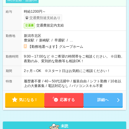
WEB登録・面接OK
時給1200円～
給与
交通費別途支給あり
交通費規定内支給
交通費
新潟市北区
勤務地
豊栄駅
/
新崎駅
/
早通駅
/
…
【勤務地選べます】グループホーム
9:00～17:00など ※ご希望の時間帯をご相談ください。 ※日勤、
勤務時間
夜勤のみ、変則的な勤務等も相談OK！
2ヶ月～OK ※スタート日はお気軽にご相談ください！
期間
履歴書不要
/
40～50代活躍中
/
服装自由
/
シフト勤務
/
10名以
特徴
上の大量募集
/
電話対応なし
/
パソコンスキル不要
気になる！
応募する
詳細へ
未読