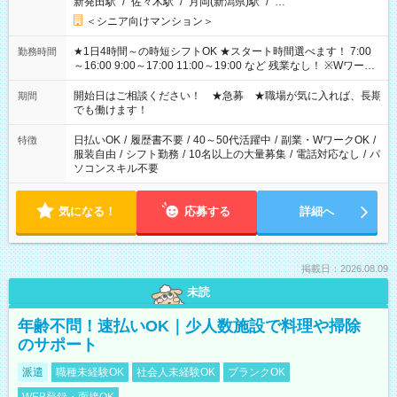
新発田駅
/
佐々木駅
/
月岡(新潟県)駅
/
…
＜シニア向けマンション＞
★1日4時間～の時短シフトOK ★スタート時間選べます！ 7:00
勤務時間
～16:00 9:00～17:00 11:00～19:00 など 残業なし！ ※Wワーク
の場合、他のお仕事と合わせ週40時間超の就業はご案内できま
せん ※法令に基づき、週20時間以上勤務は社会保険への加入対
開始日はご相談ください！ ★急募 ★職場が気に入れば、長期
期間
象となります ※労働者派遣法（日雇い派遣の原則禁止）によ
でも働けます！
り、短時間・短期間の就業はご案内が難しい場合があります
日払いOK
/
履歴書不要
/
40～50代活躍中
/
副業・WワークOK
/
特徴
服装自由
/
シフト勤務
/
10名以上の大量募集
/
電話対応なし
/
パ
ソコンスキル不要
気になる！
応募する
詳細へ
掲載日：2026.08.09
未読
年齢不問！速払いOK｜少人数施設で料理や掃除
のサポート
派遣
職種未経験OK
社会人未経験OK
ブランクOK