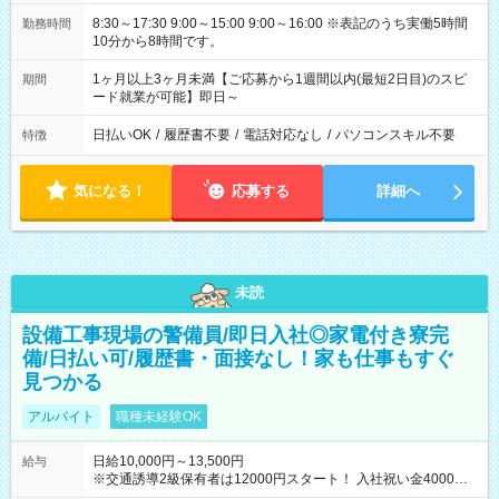
8:30～17:30 9:00～15:00 9:00～16:00 ※表記のうち実働5時間
勤務時間
10分から8時間です。
1ヶ月以上3ヶ月未満【ご応募から1週間以内(最短2日目)のスピ
期間
ード就業が可能】即日～
日払いOK
/
履歴書不要
/
電話対応なし
/
パソコンスキル不要
特徴
気になる！
応募する
詳細へ
未読
設備工事現場の警備員/即日入社◎家電付き寮完
備/日払い可/履歴書・面接なし！家も仕事もすぐ
見つかる
アルバイト
職種未経験OK
日給10,000円～13,500円
給与
※交通誘導2級保有者は12000円スタート！ 入社祝い金4000円
【試用期間】試用期間なし