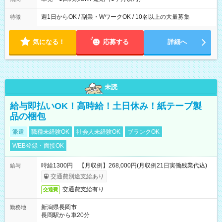
週1日からOK / 副業・WワークOK / 10名以上の大量募集
特徴
気になる！
応募する
詳細へ
未読
給与即払いOK！高時給！土日休み！紙テープ製
品の梱包
派遣
職種未経験OK
社会人未経験OK
ブランクOK
WEB登録・面接OK
時給1300円 【月収例】268,000円(月収例21日実働残業代込)
給与
交通費別途支給あり
交通費支給有り
交通費
新潟県長岡市
勤務地
長岡駅から車20分