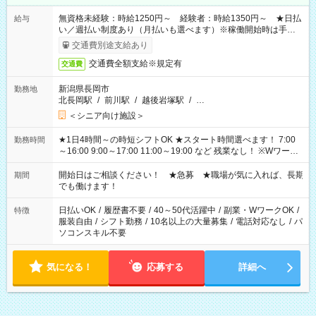
無資格未経験：時給1250円～ 経験者：時給1350円～ ★日払
給与
い／週払い制度あり（月払いも選べます）※稼働開始時は手続き
完了次第のお支払いとなります。
交通費別途支給あり
交通費全額支給※規定有
交通費
新潟県長岡市
勤務地
北長岡駅
/
前川駅
/
越後岩塚駅
/
…
＜シニア向け施設＞
★1日4時間～の時短シフトOK ★スタート時間選べます！ 7:00
勤務時間
～16:00 9:00～17:00 11:00～19:00 など 残業なし！ ※Wワーク
の場合、他のお仕事と合わせ週40時間超の就業はご案内できま
せん ※法令に基づき、週20時間以上勤務は社会保険への加入対
開始日はご相談ください！ ★急募 ★職場が気に入れば、長期
期間
象となります ※労働者派遣法（日雇い派遣の原則禁止）によ
でも働けます！
り、短時間・短期間の就業はご案内が難しい場合があります
日払いOK
/
履歴書不要
/
40～50代活躍中
/
副業・WワークOK
/
特徴
服装自由
/
シフト勤務
/
10名以上の大量募集
/
電話対応なし
/
パ
ソコンスキル不要
気になる！
応募する
詳細へ