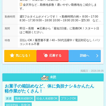
金沢市など…勤務地多数！通いやすい勤務地をご紹介しま
す。
週5フルタイムがメインです！ ＜勤務時間の例＞ 8:00～17:00
勤務時間
8:30～17:30 9:00～18:00 10:00～19:00 20:30～翌5:30 など ★
その他にも勤務時間多数！ 日勤のみ、残業なし、交替制など
ご希望を教えてください！
即日～長期 ★応募から「最短2日後」に勤務OK！スタート日
期間
はご相談ください。
日払いOK
/
履歴書不要
/
40～50代活躍中
/
電話対応なし
/
パソ
特徴
コンスキル不要
気になる！
応募する
詳細へ
掲載日：2026.08.05
未読
お菓子の箱詰めなど、体に負担ナシ＆かんたん
軽作業がたくさん！
派遣
職種未経験OK
社会人未経験OK
ブランクOK
WEB登録・面接OK