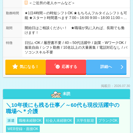
＜ご近所の老人ホームなど＞
★1日4時間～の時短シフトOK ★もちろんフルタイムシフトも可
勤務時間
能 ★スタート時間選べます 7:00～16:00 9:00～18:00 11:00～
20:00 など 残業なし！ ※Wワークの場合、他のお仕事と合わせ
週40時間超の就業はご案内できません ※法令に基づき、週20時
開始日はご相談ください！ ★職場が気に入れば、長期でも働
期間
間以上勤務は社会保険への加入対象となります ※労働者派遣法
けます！
（日雇い派遣の原則禁止）により、短時間・短期間の就業はご
案内が難しい場合があります
日払いOK
/
履歴書不要
/
40～50代活躍中
/
副業・WワークOK
/
特徴
服装自由
/
シフト勤務
/
10名以上の大量募集
/
電話対応なし
/
パ
ソコンスキル不要
気になる！
応募する
詳細へ
掲載日：2026.07.30
未読
＼10年後にも残る仕事／～60代も現役活躍中の
職場へ＊介護
派遣
職種未経験OK
社会人未経験OK
大学生歓迎
ブランクOK
WEB登録・面接OK