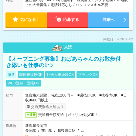
履歴書不要
/
40～50代活躍中
/
服装自由
/
シフト勤務
/
10名以
特徴
上の大量募集
/
電話対応なし
/
パソコンスキル不要
気になる！
応募する
詳細へ
掲載日：2026.08.02
未読
【オープニング募集】おばあちゃんのお散歩付
き添いも仕事の1つ
派遣
職種未経験OK
社会人未経験OK
ブランクOK
WEB登録・面接OK
無資格未経験：時給1200円～ ■週払いOK ■扶養内OK ■日
給与
収9600円以上
交通費別途支給あり
交通費全額支給（ガソリン代もOK！）
交通費
新潟県長岡市
勤務地
長岡駅
/
前川駅
/
越後川口駅
/
…