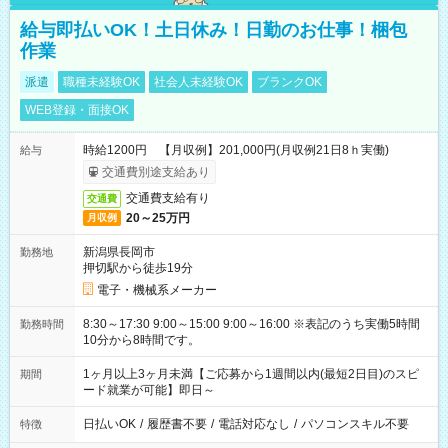
給与即払いOK！土日休み！日勤のお仕事！梱包
作業
派遣
職種未経験OK
社会人未経験OK
ブランクOK
WEB登録・面接OK
時給1200円 【月収例】201,000円(月収例21日8ｈ実働)
給与
交通費別途支給あり
交通費支給有り
交通費
20～25万円
月収例
新潟県長岡市
勤務地
押切駅から徒歩19分
電子・機械系メーカー
8:30～17:30 9:00～15:00 9:00～16:00 ※表記のうち実働5時間
勤務時間
10分から8時間です。
1ヶ月以上3ヶ月未満【ご応募から1週間以内(最短2日目)のスピ
期間
ード就業が可能】即日～
日払いOK
/
履歴書不要
/
電話対応なし
/
パソコンスキル不要
特徴