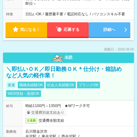
即日～
日払いOK
/
履歴書不要
/
電話対応なし
/
パソコンスキル不要
特徴
気になる！
応募する
詳細へ
掲載日：2026.08.05
未読
＼即払いＯＫ／即日勤務ＯＫ＊仕分け・箱詰め
など人気の軽作業！
派遣
職種未経験OK
社会人未経験OK
ブランクOK
WEB登録・面接OK
時給1100円～1350円 ★Wワーク不可
給与
交通費別途支給あり
交通費全額支給
交通費
石川県金沢市
勤務地
金沢駅
/
東金沢駅
/
西金沢駅
/
…