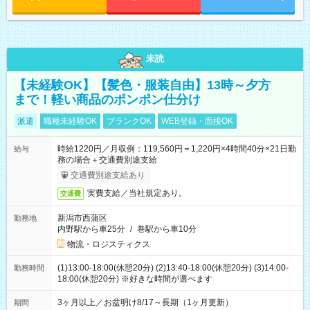
未読
【未経験OK】【髪色・服装自由】13時～夕方
まで！軽い商品のポンポン仕分け
派遣
職種未経験OK
ブランクOK
WEB登録・面接OK
時給1220円／月収例：119,560円＝1,220円×4時間40分×21日勤
給与
務の場合＋交通費別途支給
交通費別途支給あり
実費支給／当社規定あり。
交通費
新潟市西蒲区
勤務地
内野駅から車25分
/
巻駅から車10分
物流・ロジスティクス
(1)13:00-18:00(休憩20分) (2)13:40-18:00(休憩20分) (3)14:00-
勤務時間
18:00(休憩20分) ※好きな時間が選べます
3ヶ月以上／お盆明け8/17～長期（1ヶ月更新）
期間