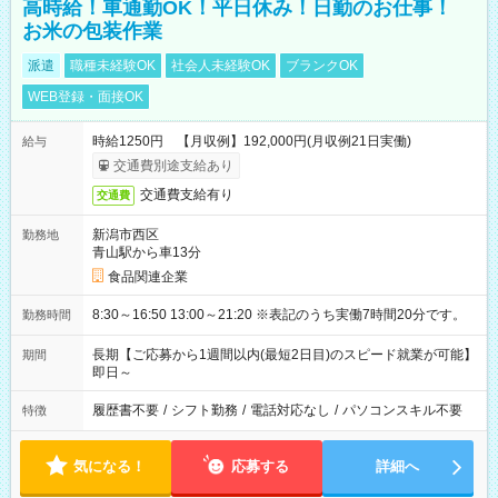
高時給！車通勤OK！平日休み！日勤のお仕事！
お米の包装作業
派遣
職種未経験OK
社会人未経験OK
ブランクOK
WEB登録・面接OK
時給1250円 【月収例】192,000円(月収例21日実働)
給与
交通費別途支給あり
交通費支給有り
交通費
新潟市西区
勤務地
青山駅から車13分
食品関連企業
8:30～16:50 13:00～21:20 ※表記のうち実働7時間20分です。
勤務時間
長期【ご応募から1週間以内(最短2日目)のスピード就業が可能】
期間
即日～
履歴書不要
/
シフト勤務
/
電話対応なし
/
パソコンスキル不要
特徴
気になる！
応募する
詳細へ