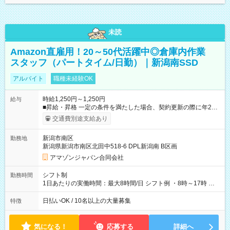
未読
Amazon直雇用！20～50代活躍中◎倉庫内作業
スタッフ（パートタイム/日勤）｜新潟南SSD
アルバイト
職種未経験OK
時給1,250円～1,250円
給与
■昇給・昇格 一定の条件を満たした場合、契約更新の際に年2回
まで昇給の機会があります。 ■正社員登用制度あり ※月末締/翌
交通費別途支給あり
月25日支払い ※時間外手当、別途支給 ※深夜割増賃金 (22:00～
翌5:00までは時給が25%UPします) ☆給与前払い制度有！
新潟市南区
勤務地
☆Amazon直雇用で安定して働けます！ 【試用期間】試用期間
新潟県新潟市南区北田中518-6 DPL新潟南 B区画
あり 試用期間の長さ：1週間 雇用形態、給与は本採用時と同じ
です。
アマゾンジャパン合同会社
シフト制
勤務時間
1日あたりの実働時間：最大8時間/日 シフト例 ・8時～17時 ・
12時～21時
日払いOK / 10名以上の大量募集
特徴
気になる！
応募する
詳細へ