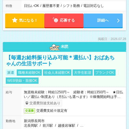
日払いOK
/
履歴書不要
/
シフト勤務
/
電話対応なし
特徴
気になる！
応募する
詳細へ
掲載日：2026.07.28
未読
【毎週お給料振り込み可能＊週払い】おばあち
ゃんの生活サポート
派遣
職種未経験OK
社会人未経験OK
大学生歓迎
ブランクOK
WEB登録・面接OK
無資格未経験：時給1250円～ 経験者：時給1350円～ ★日払
給与
い／週払い制度あり（月払いも選べます）※稼働開始時は手続き
完了次第のお支払いとなります。
交通費別途支給あり
交通費支給※規定有
交通費
新潟県長岡市
勤務地
北長岡駅
/
前川駅
/
越後岩塚駅
/
…