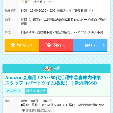
電子・機械系メーカー
8:00～17:00 20:00～5:00 ※表記のうち実働8時間です。
勤務時間
長期【ご応募から1週間以内(最短2日目)のスピード就業が可能】
期間
即日～
日払いOK
/
履歴書不要
/
電話対応なし
/
パソコンスキル不要
特徴
気になる！
応募する
詳細へ
未読
Amazon直雇用！20～50代活躍中◎倉庫内作業
スタッフ（パートタイム/夜勤）｜新潟南SSD
アルバイト
職種未経験OK
時給1,250円～1,563円
給与
■昇給・昇格 一定の条件を満たした場合、契約更新の際に年2回
まで昇給の機会があります。 ■正社員登用制度あり ※月末締/翌
交通費別途支給あり