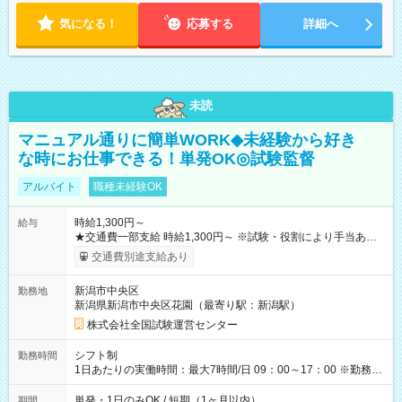
気になる！
応募する
詳細へ
未読
マニュアル通りに簡単WORK◆未経験から好き
な時にお仕事できる！単発OK◎試験監督
アルバイト
職種未経験OK
時給1,300円～
給与
★交通費一部支給 時給1,300円～ ※試験・役割により手当あり
※勤務回数により昇給あり 【即給（前払い）オプションあ
交通費別途支給あり
り！】 希望される場合、勤務から1週間ほどで給与の一部を受け
取れます。 ※手数料418円がかかります。 【過去試験日の収入
新潟市中央区
勤務地
例】 ・河合塾模擬試験 8:30～17:30（休憩1時間） 時給1,300円
新潟県新潟市中央区花園（最寄り駅：新潟駅）
×8時間＝日収10,400円＋交通費 ※当日の役割により時給＋100
円の場合あり ・国家試験 7:00～13:30（休憩なし） 時給1,300
株式会社全国試験運営センター
円（役割手当＋100円）×6時間＝日収8,400円＋交通費 【試用期
間】試用期間なし
シフト制
勤務時間
1日あたりの実働時間：最大7時間/日 09：00～17：00 ※勤務時
間は 試験により異なります。
単発・1日のみOK / 短期（1ヶ月以内）
期間