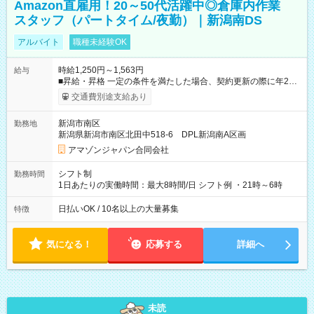
Amazon直雇用！20～50代活躍中◎倉庫内作業
スタッフ（パートタイム/夜勤）｜新潟南DS
アルバイト
職種未経験OK
時給1,250円～1,563円
給与
■昇給・昇格 一定の条件を満たした場合、契約更新の際に年2回
まで昇給の機会があります。 ■正社員登用制度あり ※月末締/翌
交通費別途支給あり
月25日支払い ※時間外手当、別途支給 ※深夜割増賃金 (22:00～
翌5:00までは時給が25%UPします) ☆給与前払い制度有！
新潟市南区
勤務地
☆Amazon直雇用で安定して働けます！ 【試用期間】試用期間
新潟県新潟市南区北田中518-6 DPL新潟南A区画
あり 試用期間の長さ：1週間 雇用形態、給与は本採用時と同じ
です。
アマゾンジャパン合同会社
シフト制
勤務時間
1日あたりの実働時間：最大8時間/日 シフト例 ・21時～6時
日払いOK / 10名以上の大量募集
特徴
気になる！
応募する
詳細へ
未読