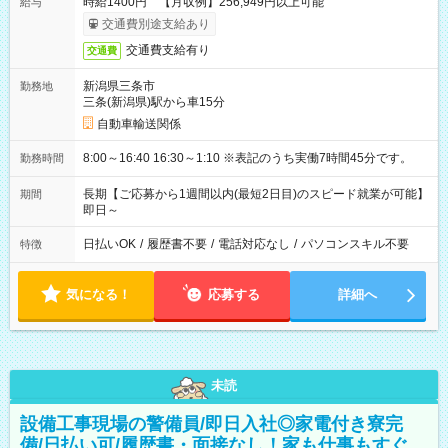
時給1400円 【月収例】256,949円以上可能
給与
交通費別途支給あり
交通費支給有り
交通費
新潟県三条市
勤務地
三条(新潟県)駅から車15分
自動車輸送関係
8:00～16:40 16:30～1:10 ※表記のうち実働7時間45分です。
勤務時間
長期【ご応募から1週間以内(最短2日目)のスピード就業が可能】
期間
即日～
日払いOK
/
履歴書不要
/
電話対応なし
/
パソコンスキル不要
特徴
気になる！
応募する
詳細へ
未読
設備工事現場の警備員/即日入社◎家電付き寮完
備/日払い可/履歴書・面接なし！家も仕事もすぐ