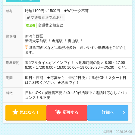
時給1100円～1500円 ★Wワーク不可
給与
交通費別途支給あり
交通費全額支給
交通費
新潟市西区
勤務地
新潟大学前駅
/
寺尾駅
/
青山駅
/
…
新潟市西区など…勤務地多数！通いやすい勤務地をご紹介し
ます。
週5フルタイムがメインです！ ＜勤務時間の例＞ 8:00～17:00
勤務時間
8:30～17:30 9:00～18:00 10:00～19:00 20:30～翌5:30 など ★
その他にも勤務時間多数！ 日勤のみ、残業なし、交替制など
ご希望を教えてください！
即日～長期 ★応募から「最短2日後」に勤務OK！スタート日
期間
はご相談ください。★急募です！
日払いOK
/
履歴書不要
/
40～50代活躍中
/
電話対応なし
/
パソ
特徴
コンスキル不要
気になる！
応募する
詳細へ
掲載日：2026.08.06