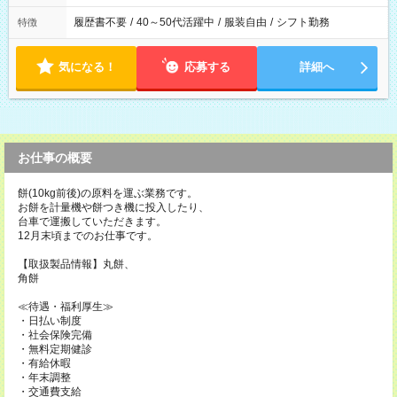
履歴書不要
/
40～50代活躍中
/
服装自由
/
シフト勤務
特徴
気になる！
応募する
詳細へ
お仕事の概要
餅(10kg前後)の原料を運ぶ業務です。
お餅を計量機や餅つき機に投入したり、
台車で運搬していただきます。
12月末頃までのお仕事です。
【取扱製品情報】丸餅、
角餅
≪待遇・福利厚生≫
・日払い制度
・社会保険完備
・無料定期健診
・有給休暇
・年末調整
・交通費支給