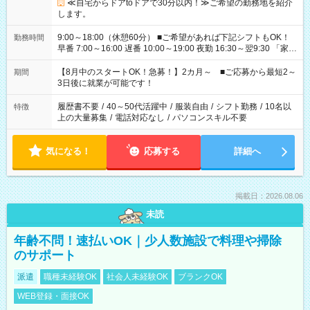
≪自宅からドアtoドアで30分以内！≫ご希望の勤務地を紹介
します。
9:00～18:00（休憩60分） ■ご希望があれば下記シフトもOK！
勤務時間
早番 7:00～16:00 遅番 10:00～19:00 夜勤 16:30～翌9:30 「家族
と休みを合わせたい」 「余裕を持って夕飯の準備がしたい」
「できれば残業はしたくない」 など、ご希望を教えてください
【8月中のスタートOK！急募！】2カ月～ ■ご応募から最短2～
期間
ね。 ※Wワーク希望の方へ 今ご覧のお仕事で希望する勤務時間
3日後に就業が可能です！
と、もう1つのお仕事の勤務時間。 合計で週40時間を超える場
合は応募できません。
履歴書不要
/
40～50代活躍中
/
服装自由
/
シフト勤務
/
10名以
特徴
上の大量募集
/
電話対応なし
/
パソコンスキル不要
気になる！
応募する
詳細へ
掲載日：2026.08.06
未読
年齢不問！速払いOK｜少人数施設で料理や掃除
のサポート
派遣
職種未経験OK
社会人未経験OK
ブランクOK
WEB登録・面接OK