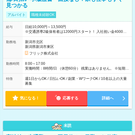
見つかる
アルバイト
職種未経験OK
日給10,000円～13,500円
給与
※交通誘導2級保有者は12000円スタート！ 入社祝い金4000円
【試用期間】試用期間なし
新潟市北区
勤務地
新潟県新潟市東区
フリック株式会社
8:00～17:00
勤務時間
実働時間：8時間/日 （休憩60分） 残業はありません。 ※短期の
募集は行っておりません。予めご了承くださいませ。
週1日からOK / 日払いOK / 副業・WワークOK / 10名以上の大量
特徴
募集
気になる！
応募する
詳細へ
未読