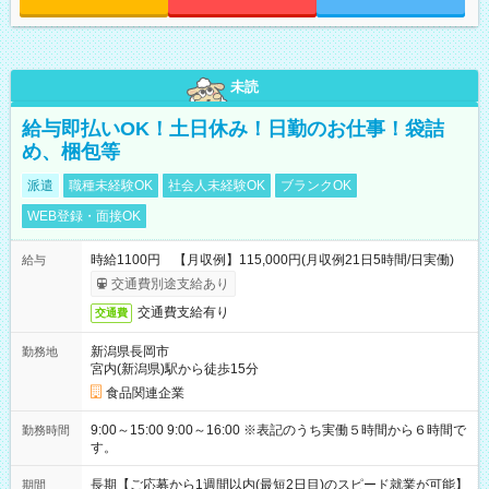
未読
給与即払いOK！土日休み！日勤のお仕事！袋詰
め、梱包等
派遣
職種未経験OK
社会人未経験OK
ブランクOK
WEB登録・面接OK
時給1100円 【月収例】115,000円(月収例21日5時間/日実働)
給与
交通費別途支給あり
交通費支給有り
交通費
新潟県長岡市
勤務地
宮内(新潟県)駅から徒歩15分
食品関連企業
9:00～15:00 9:00～16:00 ※表記のうち実働５時間から６時間で
勤務時間
す。
長期【ご応募から1週間以内(最短2日目)のスピード就業が可能】
期間