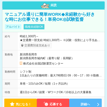
未読
マニュアル通りに簡単WORK◆未経験から好き
な時にお仕事できる！単発OK◎試験監督
アルバイト
職種未経験OK
時給1,300円～
給与
★交通費一部支給 時給1,300円～ ※試験・役割により手当あり
※勤務回数により昇給あり 【即給（前払い）オプションあ
交通費別途支給あり
り！】 希望される場合、勤務から1週間ほどで給与の一部を受け
取れます。 ※手数料418円がかかります。 【過去試験日の収入
新潟県長岡市
勤務地
例】 ・河合塾模擬試験 8:30～17:30（休憩1時間） 時給1,300円
新潟県長岡市城内町（最寄り駅：長岡駅）
×8時間＝日収10,400円＋交通費 ※当日の役割により時給＋100
円の場合あり ・国家試験 7:00～13:30（休憩なし） 時給1,300
株式会社全国試験運営センター
円（役割手当＋100円）×6時間＝日収8,400円＋交通費 【試用期
間】試用期間なし
シフト制
勤務時間
1日あたりの実働時間：最大7時間/日 09：00～17：00 ※勤務時
間は 試験により異なります。
単発・1日のみOK / 短期（1ヶ月以内）
期間
週1日からOK / 副業・WワークOK / 10名以上の大量募集
特徴
気になる！
応募する
詳細へ