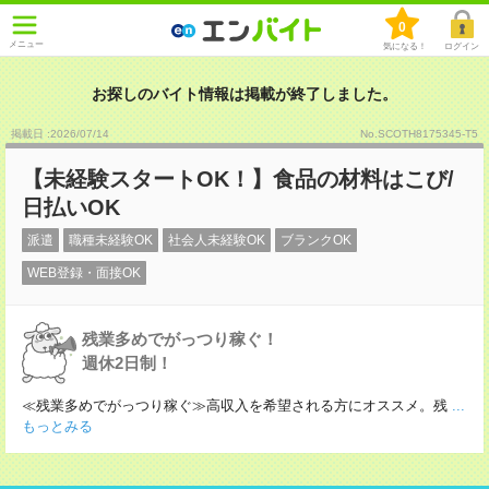
0
メニュー
気になる！
ログイン
お探しのバイト情報は掲載が終了しました。
掲載日 :2026
/
07
/
14
No.SCOTH8175345-T5
【未経験スタートOK！】食品の材料はこび/
日払いOK
派遣
職種未経験OK
社会人未経験OK
ブランクOK
WEB登録・面接OK
残業多めでがっつり稼ぐ！
週休2日制！
≪残業多めでがっつり稼ぐ≫高収入を希望される方にオススメ。残
...
もっとみる