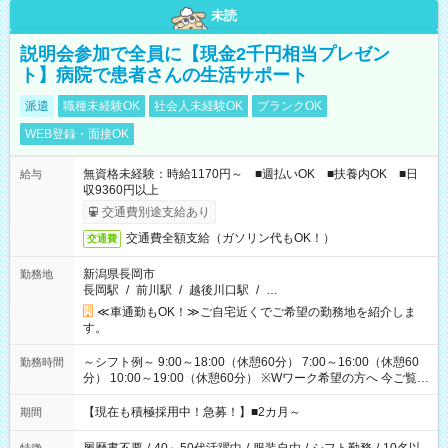
未読
説明会参加で全員に【現金2千円相当プレゼン
ト】病院で患者さんの生活サポート
派遣
職種未経験OK
社会人未経験OK
ブランクOK
WEB登録・面接OK
無資格未経験：時給1170円～ ■週払いOK ■扶養内OK ■日
給与
収9360円以上
交通費別途支給あり
交通費全額支給（ガソリン代もOK！）
交通費
新潟県長岡市
勤務地
長岡駅
/
前川駅
/
越後川口駅
/
…
≪車通勤もOK！≫ご自宅近くでご希望の勤務地を紹介しま
す。
～シフト例～ 9:00～18:00（休憩60分） 7:00～16:00（休憩60
勤務時間
分） 10:00～19:00（休憩60分） ※Wワーク希望の方へ 今ご覧の
お仕事で希望する勤務時間と、もう1つのお仕事の勤務時間の合
計が 週40時間を超えなければOKです。
【現在も積極採用中！急募！】■2カ月～
期間