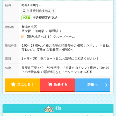
時給1200円～
給与
交通費別途支給あり
交通費規定内支給
交通費
新潟市北区
勤務地
豊栄駅
/
新崎駅
/
早通駅
/
…
【勤務地選べます】グループホーム
9:00～17:00など ※ご希望の時間帯をご相談ください。 ※日勤、
勤務時間
夜勤のみ、変則的な勤務等も相談OK！
2ヶ月～OK ※スタート日はお気軽にご相談ください！
期間
履歴書不要
/
40～50代活躍中
/
服装自由
/
シフト勤務
/
10名以
特徴
上の大量募集
/
電話対応なし
/
パソコンスキル不要
気になる！
応募する
詳細へ
未読