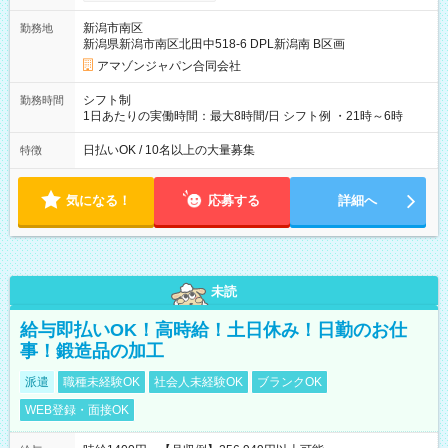
月25日支払い ※時間外手当、別途支給 ※深夜割増賃金 (22:00～
翌5:00までは時給が25%UPします) ☆給与前払い制度有！
新潟市南区
勤務地
☆Amazon直雇用で安定して働けます！ 【試用期間】試用期間
新潟県新潟市南区北田中518-6 DPL新潟南 B区画
あり 試用期間の長さ：1週間 雇用形態、給与は本採用時と同じ
です。
アマゾンジャパン合同会社
シフト制
勤務時間
1日あたりの実働時間：最大8時間/日 シフト例 ・21時～6時
日払いOK / 10名以上の大量募集
特徴
気になる！
応募する
詳細へ
未読
給与即払いOK！高時給！土日休み！日勤のお仕
事！鍛造品の加工
派遣
職種未経験OK
社会人未経験OK
ブランクOK
WEB登録・面接OK