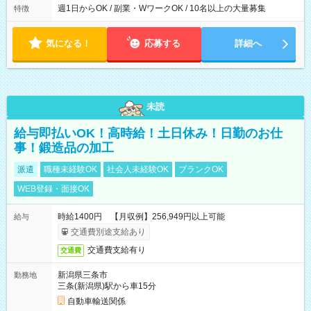
週1日からOK / 副業・WワークOK / 10名以上の大量募集
特徴
気になる！
応募する
詳細へ
未読
給与即払いOK！高時給！土日休み！日勤のお仕
事！鍛造品の加工
派遣
職種未経験OK
社会人未経験OK
ブランクOK
WEB登録・面接OK
時給1400円 【月収例】256,949円以上可能
給与
交通費別途支給あり
交通費支給有り
交通費
新潟県三条市
勤務地
三条(新潟県)駅から車15分
自動車輸送関係