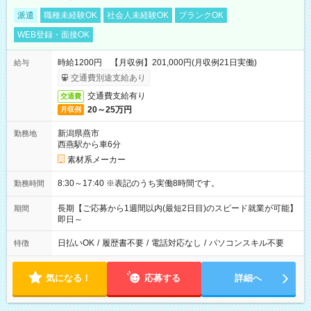
派遣
職種未経験OK
社会人未経験OK
ブランクOK
WEB登録・面接OK
時給1200円 【月収例】201,000円(月収例21日実働)
給与
交通費別途支給あり
交通費支給有り
交通費
20～25万円
月収例
新潟県燕市
勤務地
西燕駅から車6分
素材系メーカー
8:30～17:40 ※表記のうち実働8時間です。
勤務時間
長期【ご応募から1週間以内(最短2日目)のスピード就業が可能】
期間
即日～
日払いOK
/
履歴書不要
/
電話対応なし
/
パソコンスキル不要
特徴
気になる！
応募する
詳細へ