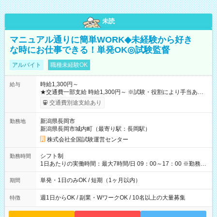
未読
マニュアル通りに簡単WORK◆未経験から好き
な時にお仕事できる！単発OK◎試験監督
アルバイト
職種未経験OK
時給1,300円～
給与
★交通費一部支給 時給1,300円～ ※試験・役割により手当あり
※勤務回数により昇給あり 【即給（前払い）オプションあ
交通費別途支給あり
り！】 希望される場合、勤務から1週間ほどで給与の一部を受け
取れます。 ※手数料418円がかかります。 【過去試験日の収入
新潟県長岡市
勤務地
例】 ・河合塾模擬試験 8:30～17:30（休憩1時間） 時給1,300円
新潟県長岡市城内町（最寄り駅：長岡駅）
×8時間＝日収10,400円＋交通費 ※当日の役割により時給＋100
円の場合あり ・国家試験 7:00～13:30（休憩なし） 時給1,300
株式会社全国試験運営センター
円（役割手当＋100円）×6時間＝日収8,400円＋交通費 【試用期
間】試用期間なし
シフト制
勤務時間
1日あたりの実働時間：最大7時間/日 09：00～17：00 ※勤務時
間は 試験により異なります。
単発・1日のみOK / 短期（1ヶ月以内）
期間
週1日からOK / 副業・WワークOK / 10名以上の大量募集
特徴