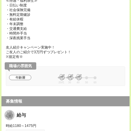
≪待遇・福利厚生≫
・日払い制度
・社会保険完備
・無料定期健診
・有給休暇
・年末調整
・交通費支給
・時間外手当
・深夜残業手当
友人紹介キャンペーン実施中！
ご友人のご紹介で3万円ずつプレゼント！
※規定有※
職場の雰囲気
年齢層
20代
30
40
50
60
募集情報
給与
時給1180～1475円