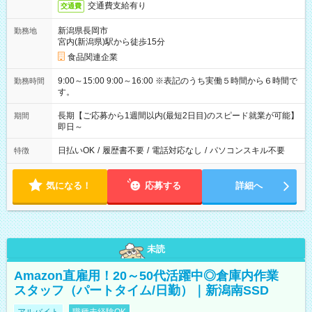
交通費支給有り
交通費
新潟県長岡市
勤務地
宮内(新潟県)駅から徒歩15分
食品関連企業
9:00～15:00 9:00～16:00 ※表記のうち実働５時間から６時間で
勤務時間
す。
長期【ご応募から1週間以内(最短2日目)のスピード就業が可能】
期間
即日～
日払いOK
/
履歴書不要
/
電話対応なし
/
パソコンスキル不要
特徴
気になる！
応募する
詳細へ
未読
Amazon直雇用！20～50代活躍中◎倉庫内作業
スタッフ（パートタイム/日勤）｜新潟南SSD