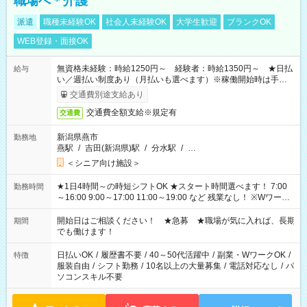
職場へ＊介護
派遣
職種未経験OK
社会人未経験OK
大学生歓迎
ブランクOK
WEB登録・面接OK
無資格未経験：時給1250円～ 経験者：時給1350円～ ★日払
給与
い／週払い制度あり（月払いも選べます）※稼働開始時は手続き
完了次第のお支払いとなります。
交通費別途支給あり
交通費全額支給※規定有
交通費
新潟県燕市
勤務地
燕駅
/
吉田(新潟県)駅
/
分水駅
/
…
＜シニア向け施設＞
★1日4時間～の時短シフトOK ★スタート時間選べます！ 7:00
勤務時間
～16:00 9:00～17:00 11:00～19:00 など 残業なし！ ※Wワーク
の場合、他のお仕事と合わせ週40時間超の就業はご案内できま
せん ※法令に基づき、週20時間以上勤務は社会保険への加入対
開始日はご相談ください！ ★急募 ★職場が気に入れば、長期
期間
象となります ※労働者派遣法（日雇い派遣の原則禁止）によ
でも働けます！
り、短時間・短期間の就業はご案内が難しい場合があります
日払いOK
/
履歴書不要
/
40～50代活躍中
/
副業・WワークOK
/
特徴
服装自由
/
シフト勤務
/
10名以上の大量募集
/
電話対応なし
/
パ
ソコンスキル不要