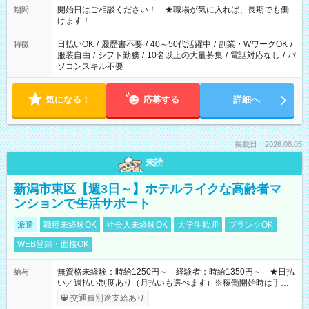
週40時間超の就業はご案内できません ※法令に基づき、週20時
開始日はご相談ください！ ★職場が気に入れば、長期でも働
期間
間以上勤務は社会保険への加入対象となります ※労働者派遣法
けます！
（日雇い派遣の原則禁止）により、短時間・短期間の就業はご
案内が難しい場合があります
日払いOK
/
履歴書不要
/
40～50代活躍中
/
副業・WワークOK
/
特徴
服装自由
/
シフト勤務
/
10名以上の大量募集
/
電話対応なし
/
パ
ソコンスキル不要
気になる！
応募する
詳細へ
掲載日：2026.08.05
未読
新潟市東区【週3日～】ホテルライクな高齢者マ
ンションで生活サポート
派遣
職種未経験OK
社会人未経験OK
大学生歓迎
ブランクOK
WEB登録・面接OK
無資格未経験：時給1250円～ 経験者：時給1350円～ ★日払
給与
い／週払い制度あり（月払いも選べます）※稼働開始時は手続き
完了次第のお支払いとなります。
交通費別途支給あり