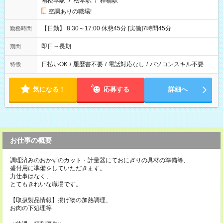
南松本駅
/
松本駅
/
梓橋駅
空調ありの職場!
【日勤】 8:30～17:00 休憩45分 [実働]7時間45分
勤務時間
即日～長期
期間
日払いOK
/
履歴書不要
/
電話対応なし
/
パソコンスキル不要
特徴
気になる！
応募する
詳細へ
お仕事の概要
調理済みのおかずのカット・計量器にておにぎりの具材の準備等、
盛付用に準備をしていただきます。
力仕事はなく、
とてもきれいな職場です。
【取扱製品情報】揚げ物の加熱調理、
お肉の下処理等