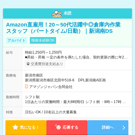
未読
Amazon直雇用！20～50代活躍中◎倉庫内作業
スタッフ（パートタイム/日勤）｜新潟南DS
アルバイト
職種未経験OK
時給1,250円～1,250円
給与
■昇給・昇格 一定の条件を満たした場合、契約更新の際に年2回
まで昇給の機会があります。 ■正社員登用制度あり ※月末締/翌
交通費別途支給あり
月25日支払い ※時間外手当、別途支給 ※深夜割増賃金 (22:00～
翌5:00までは時給が25%UPします) ☆給与前払い制度有！
新潟市南区
勤務地
☆Amazon直雇用で安定して働けます！ 【試用期間】試用期間
新潟県新潟市南区北田中518-6 DPL新潟南A区画
あり 試用期間の長さ：1週間 雇用形態、給与は本採用時と同じ
です。
アマゾンジャパン合同会社
シフト制
勤務時間
1日あたりの実働時間：最大8時間/日 シフト例 ・8時～17時 ・
12時～21時
日払いOK / 10名以上の大量募集
特徴
気になる！
応募する
詳細へ