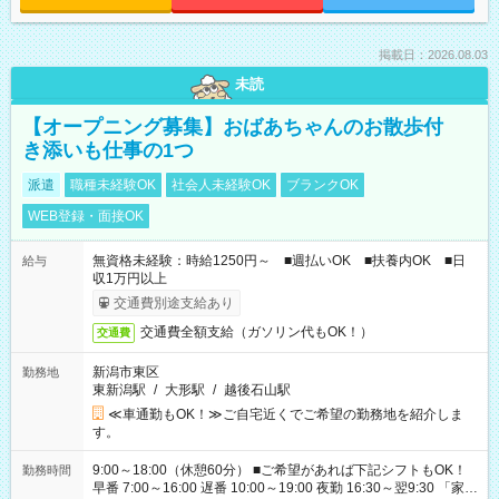
掲載日：2026.08.03
未読
【オープニング募集】おばあちゃんのお散歩付
き添いも仕事の1つ
派遣
職種未経験OK
社会人未経験OK
ブランクOK
WEB登録・面接OK
無資格未経験：時給1250円～ ■週払いOK ■扶養内OK ■日
給与
収1万円以上
交通費別途支給あり
交通費全額支給（ガソリン代もOK！）
交通費
新潟市東区
勤務地
東新潟駅
/
大形駅
/
越後石山駅
≪車通勤もOK！≫ご自宅近くでご希望の勤務地を紹介しま
す。
9:00～18:00（休憩60分） ■ご希望があれば下記シフトもOK！
勤務時間
早番 7:00～16:00 遅番 10:00～19:00 夜勤 16:30～翌9:30 「家族