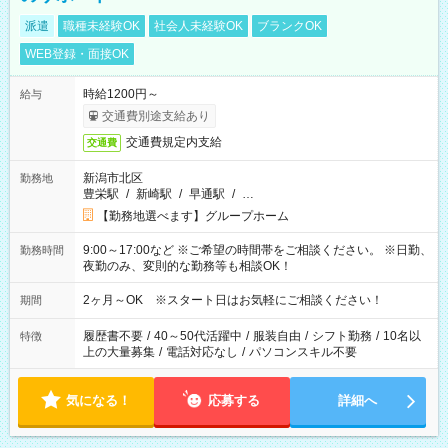
派遣
職種未経験OK
社会人未経験OK
ブランクOK
WEB登録・面接OK
時給1200円～
給与
交通費別途支給あり
交通費規定内支給
交通費
新潟市北区
勤務地
豊栄駅
/
新崎駅
/
早通駅
/
…
【勤務地選べます】グループホーム
9:00～17:00など ※ご希望の時間帯をご相談ください。 ※日勤、
勤務時間
夜勤のみ、変則的な勤務等も相談OK！
2ヶ月～OK ※スタート日はお気軽にご相談ください！
期間
履歴書不要
/
40～50代活躍中
/
服装自由
/
シフト勤務
/
10名以
特徴
上の大量募集
/
電話対応なし
/
パソコンスキル不要
気になる！
応募する
詳細へ