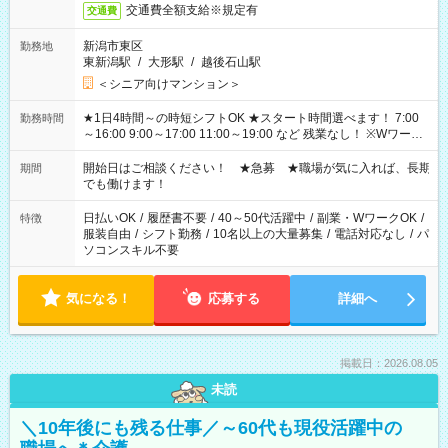
交通費全額支給※規定有
交通費
新潟市東区
勤務地
東新潟駅
/
大形駅
/
越後石山駅
＜シニア向けマンション＞
★1日4時間～の時短シフトOK ★スタート時間選べます！ 7:00
勤務時間
～16:00 9:00～17:00 11:00～19:00 など 残業なし！ ※Wワーク
の場合、他のお仕事と合わせ週40時間超の就業はご案内できま
せん ※法令に基づき、週20時間以上勤務は社会保険への加入対
開始日はご相談ください！ ★急募 ★職場が気に入れば、長期
期間
象となります ※労働者派遣法（日雇い派遣の原則禁止）によ
でも働けます！
り、短時間・短期間の就業はご案内が難しい場合があります
日払いOK
/
履歴書不要
/
40～50代活躍中
/
副業・WワークOK
/
特徴
服装自由
/
シフト勤務
/
10名以上の大量募集
/
電話対応なし
/
パ
ソコンスキル不要
気になる！
応募する
詳細へ
掲載日：2026.08.05
未読
＼10年後にも残る仕事／～60代も現役活躍中の