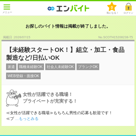
0
メニュー
気になる！
ログイン
お探しのバイト情報は掲載が終了しました。
掲載日 :2026
/
07
/
15
No.SCOTH15208238-T5
【未経験スタートOK！】組立・加工・食品
製造など/日払いOK
派遣
職種未経験OK
社会人未経験OK
ブランクOK
WEB登録・面接OK
女性が活躍できる職場！
プライベートが充実する！
≪女性が活躍できる職場≫もちろん男性の応募も歓迎です！
≪プ
...もっとみる