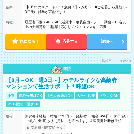
と休みを合わせたい」 「余裕を持って夕飯の準備がしたい」
「できれば残業はしたくない」 など、ご希望を教えてください
【8月中のスタートOK！急募！】2カ月～ ■ご応募から最短2～
期間
ね。 ※Wワーク希望の方へ 今ご覧のお仕事で希望する勤務時間
3日後に就業が可能です！
と、もう1つのお仕事の勤務時間。 合計で週40時間を超える場
合は応募できません。
履歴書不要
/
40～50代活躍中
/
服装自由
/
シフト勤務
/
10名以
特徴
上の大量募集
/
電話対応なし
/
パソコンスキル不要
気になる！
応募する
詳細へ
掲載日：2026.08.06
未読
【8月～OK！週3日～】ホテルライクな高齢者
マンションで生活サポート＊時短OK
派遣
職種未経験OK
社会人未経験OK
大学生歓迎
ブランクOK
WEB登録・面接OK
無資格未経験：時給1250円～ 経験者：時給1350円～★日払い
給与
／週払い制度あり（月払いも選べます）※稼働開始時は手続き完
了次第のお支払いとなります。
交通費別途支給あり