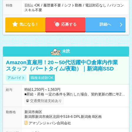
日払いOK
/
履歴書不要
/
シフト勤務
/
電話対応なし
/
パソコン
特徴
スキル不要
気になる！
応募する
詳細へ
未読
Amazon直雇用！20～50代活躍中◎倉庫内作業
スタッフ（パートタイム/夜勤）｜新潟南SSD
アルバイト
職種未経験OK
時給1,250円～1,563円
給与
■昇給・昇格 一定の条件を満たした場合、契約更新の際に年2回
まで昇給の機会があります。 ■正社員登用制度あり ※月末締/翌
交通費別途支給あり
月25日支払い ※時間外手当、別途支給 ※深夜割増賃金 (22:00～
翌5:00までは時給が25%UPします) ☆給与前払い制度有！
新潟市南区
勤務地
☆Amazon直雇用で安定して働けます！ 【試用期間】試用期間
新潟県新潟市南区北田中518-6 DPL新潟南 B区画
あり 試用期間の長さ：1週間 雇用形態、給与は本採用時と同じ
です。
アマゾンジャパン合同会社