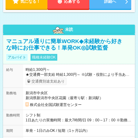
気になる！
応募する
詳細へ
未読
マニュアル通りに簡単WORK◆未経験から好き
な時にお仕事できる！単発OK◎試験監督
アルバイト
職種未経験OK
時給1,300円～
給与
★交通費一部支給 時給1,300円～ ※試験・役割により手当あり
※勤務回数により昇給あり 【即給（前払い）オプションあ
交通費別途支給あり
り！】 希望される場合、勤務から1週間ほどで給与の一部を受け
取れます。 ※手数料418円がかかります。 【過去試験日の収入
新潟市中央区
勤務地
例】 ・河合塾模擬試験 8:30～17:30（休憩1時間） 時給1,300円
新潟県新潟市中央区花園（最寄り駅：新潟駅）
×8時間＝日収10,400円＋交通費 ※当日の役割により時給＋100
円の場合あり ・国家試験 7:00～13:30（休憩なし） 時給1,300
株式会社全国試験運営センター
円（役割手当＋100円）×6時間＝日収8,400円＋交通費 【試用期
間】試用期間なし
シフト制
勤務時間
1日あたりの実働時間：最大7時間/日 09：00～17：00 ※勤務時
間は 試験により異なります。
単発・1日のみOK / 短期（1ヶ月以内）
期間