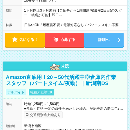
10分から8時間です。
1ヶ月以上3ヶ月未満【ご応募から1週間以内(最短2日目)のスピ
期間
ード就業が可能】即日～
日払いOK
/
履歴書不要
/
電話対応なし
/
パソコンスキル不要
特徴
気になる！
応募する
詳細へ
未読
Amazon直雇用！20～50代活躍中◎倉庫内作業
スタッフ（パートタイム/夜勤）｜新潟南DS
アルバイト
職種未経験OK
時給1,250円～1,563円
給与
■昇給・昇格 一定の条件を満たした場合、契約更新の際に年2回
まで昇給の機会があります。 ■正社員登用制度あり ※月末締/翌
交通費別途支給あり
月25日支払い ※時間外手当、別途支給 ※深夜割増賃金 (22:00～
翌5:00までは時給が25%UPします) ☆給与前払い制度有！
新潟市南区
勤務地
☆Amazon直雇用で安定して働けます！ 【試用期間】試用期間