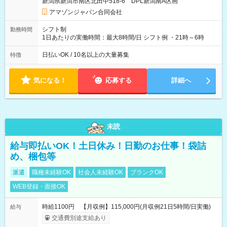
新潟県新潟市南区北田中518-6 DPL新潟南A区画
あり 試用期間の長さ：1週間 雇用形態、給与は本採用時と同じ
です。
アマゾンジャパン合同会社
シフト制
勤務時間
1日あたりの実働時間：最大8時間/日 シフト例 ・21時～6時
日払いOK / 10名以上の大量募集
特徴
気になる！
応募する
詳細へ
未読
給与即払いOK！土日休み！日勤のお仕事！袋詰
め、梱包等
派遣
職種未経験OK
社会人未経験OK
ブランクOK
WEB登録・面接OK
時給1100円 【月収例】115,000円(月収例21日5時間/日実働)
給与
交通費別途支給あり