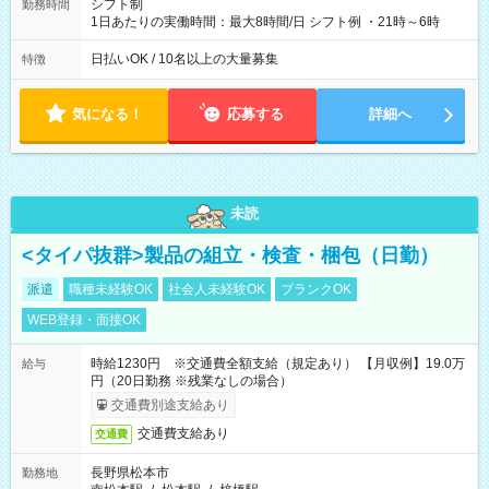
シフト制
勤務時間
1日あたりの実働時間：最大8時間/日 シフト例 ・21時～6時
日払いOK / 10名以上の大量募集
特徴
気になる！
応募する
詳細へ
未読
<タイパ抜群>製品の組立・検査・梱包（日勤）
派遣
職種未経験OK
社会人未経験OK
ブランクOK
WEB登録・面接OK
時給1230円 ※交通費全額支給（規定あり） 【月収例】19.0万
給与
円（20日勤務 ※残業なしの場合）
交通費別途支給あり
交通費支給あり
交通費
長野県松本市
勤務地