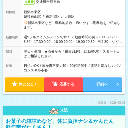
交通費全額支給
交通費
新潟市東区
勤務地
越後石山駅
/
東新潟駅
/
大形駅
新潟市東区など…勤務地多数！通いやすい勤務地をご紹介し
ます。
週5フルタイムがメインです！ ＜勤務時間の例＞ 8:00～17:00
勤務時間
8:30～17:30 9:00～18:00 10:00～19:00 20:30～翌5:30 など ★
その他にも勤務時間多数！ 日勤のみ、残業なし、交替制など
ご希望を教えてください！
即日～長期 ★応募から「最短2日後」に勤務OK！スタート日
期間
はご相談ください。
日払いOK
/
履歴書不要
/
40～50代活躍中
/
電話対応なし
/
パソ
特徴
コンスキル不要
気になる！
応募する
詳細へ
掲載日：2026.08.05
未読
お菓子の箱詰めなど、体に負担ナシ＆かんたん
軽作業がたくさん！