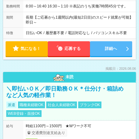
8:00～16:40 16:30～1:10 ※表記のうち実働7時間45分です。
勤務時間
長期【ご応募から1週間以内(最短2日目)のスピード就業が可能】
期間
即日～
日払いOK
/
履歴書不要
/
電話対応なし
/
パソコンスキル不要
特徴
気になる！
応募する
詳細へ
掲載日：2026.08.06
未読
＼即払いＯＫ／即日勤務ＯＫ＊仕分け・箱詰め
など人気の軽作業！
派遣
職種未経験OK
社会人未経験OK
ブランクOK
WEB登録・面接OK
時給1100円～1500円 ★Wワーク不可
給与
交通費別途支給あり