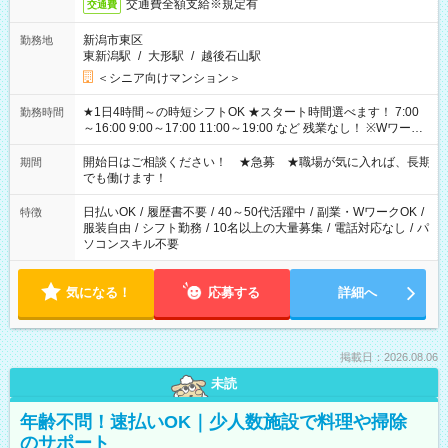
交通費全額支給※規定有
交通費
新潟市東区
勤務地
東新潟駅
/
大形駅
/
越後石山駅
＜シニア向けマンション＞
★1日4時間～の時短シフトOK ★スタート時間選べます！ 7:00
勤務時間
～16:00 9:00～17:00 11:00～19:00 など 残業なし！ ※Wワーク
の場合、他のお仕事と合わせ週40時間超の就業はご案内できま
せん ※法令に基づき、週20時間以上勤務は社会保険への加入対
開始日はご相談ください！ ★急募 ★職場が気に入れば、長期
期間
象となります ※労働者派遣法（日雇い派遣の原則禁止）によ
でも働けます！
り、短時間・短期間の就業はご案内が難しい場合があります
日払いOK
/
履歴書不要
/
40～50代活躍中
/
副業・WワークOK
/
特徴
服装自由
/
シフト勤務
/
10名以上の大量募集
/
電話対応なし
/
パ
ソコンスキル不要
気になる！
応募する
詳細へ
掲載日：2026.08.06
未読
年齢不問！速払いOK｜少人数施設で料理や掃除
のサポート