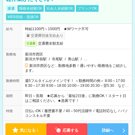
派遣
職種未経験OK
社会人未経験OK
ブランクOK
WEB登録・面接OK
時給1100円～1500円 ★Wワーク不可
給与
交通費別途支給あり
交通費全額支給
交通費
新潟市西区
勤務地
新潟大学前駅
/
寺尾駅
/
青山駅
/
…
新潟市西区など…勤務地多数！通いやすい勤務地をご紹介し
ます。
週5フルタイムがメインです！ ＜勤務時間の例＞ 8:00～17:00
勤務時間
8:30～17:30 9:00～18:00 10:00～19:00 20:30～翌5:30 など ★
その他にも勤務時間多数！ 日勤のみ、残業なし、交替制など
ご希望を教えてください！
即日～長期 ★応募から「最短2日後」に勤務OK！スタート日
期間
はご相談ください。★急募です！
日払いOK
/
履歴書不要
/
40～50代活躍中
/
電話対応なし
/
パソ
特徴
コンスキル不要
気になる！
応募する
詳細へ