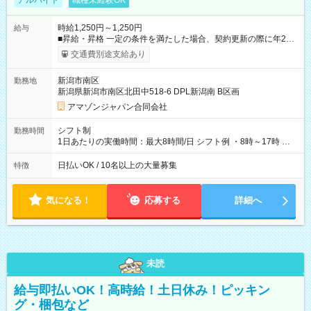
アルバイト
職種未経験OK
時給1,250円～1,250円
給与
■昇給・昇格 一定の条件を満たした場合、契約更新の際に年2回
まで昇給の機会があります。 ■正社員登用制度あり ※月末締/翌
交通費別途支給あり
月25日支払い ※時間外手当、別途支給 ※深夜割増賃金 (22:00～
翌5:00までは時給が25%UPします) ☆給与前払い制度有！
新潟市南区
勤務地
☆Amazon直雇用で安定して働けます！ 【試用期間】試用期間
新潟県新潟市南区北田中518-6 DPL新潟南 B区画
あり 試用期間の長さ：1週間 雇用形態、給与は本採用時と同じ
です。
アマゾンジャパン合同会社
シフト制
勤務時間
1日あたりの実働時間：最大8時間/日 シフト例 ・8時～17時 ・
12時～21時
日払いOK / 10名以上の大量募集
特徴
気になる！
応募する
詳細へ
未読
給与即払いOK！高時給！土日休み！ピッキン
グ・梱包など