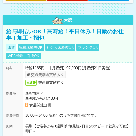
未読
給与即払いOK！高時給！平日休み！日勤のお仕
事！加工・梱包
派遣
職種未経験OK
社会人未経験OK
ブランクOK
WEB登録・面接OK
時給1165円 【月収例】97,000円(月収例21日実働)
給与
交通費別途支給あり
交通費支給有り
交通費
新潟市東区
勤務地
新潟駅からバス30分
食品関連企業
10:00～14:00 ※表記のうち実働4時間です。
勤務時間
長期【ご応募から1週間以内(最短2日目)のスピード就業が可能】
期間
即日～