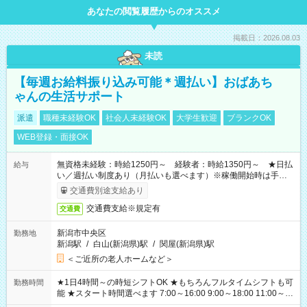
あなたの閲覧履歴からのオススメ
掲載日：2026.08.03
未読
【毎週お給料振り込み可能＊週払い】おばあち
ゃんの生活サポート
派遣
職種未経験OK
社会人未経験OK
大学生歓迎
ブランクOK
WEB登録・面接OK
無資格未経験：時給1250円～ 経験者：時給1350円～ ★日払
給与
い／週払い制度あり（月払いも選べます）※稼働開始時は手続き
完了次第のお支払いとなります。
交通費別途支給あり
交通費支給※規定有
交通費
新潟市中央区
勤務地
新潟駅
/
白山(新潟県)駅
/
関屋(新潟県)駅
＜ご近所の老人ホームなど＞
★1日4時間～の時短シフトOK ★もちろんフルタイムシフトも可
勤務時間
能 ★スタート時間選べます 7:00～16:00 9:00～18:00 11:00～
20:00 など 残業なし！ ※Wワークの場合、他のお仕事と合わせ