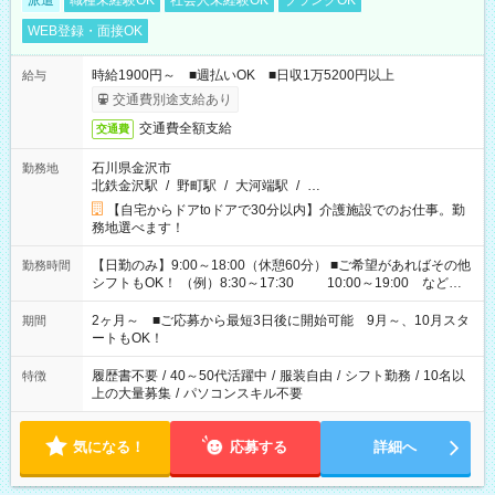
派遣
職種未経験OK
社会人未経験OK
ブランクOK
WEB登録・面接OK
時給1900円～ ■週払いOK ■日収1万5200円以上
給与
交通費別途支給あり
交通費全額支給
交通費
石川県金沢市
勤務地
北鉄金沢駅
/
野町駅
/
大河端駅
/
…
【自宅からドアtoドアで30分以内】介護施設でのお仕事。勤
務地選べます！
【日勤のみ】9:00～18:00（休憩60分） ■ご希望があればその他
勤務時間
シフトもOK！ （例）8:30～17:30 10:00～19:00 など
「家族とお休みを合わせたい」 「できれば残業はしたくない」
など、あなたのご希望に沿ったお仕事をご紹介します！ ※Wワ
2ヶ月～ ■ご応募から最短3日後に開始可能 9月～、10月スタ
期間
ーク希望の方へ 今ご覧のお仕事で希望する勤務時間と、もう1つ
ートもOK！
のお仕事の勤務時間。 合計で週40時間を超える場合は応募でき
ません
履歴書不要
/
40～50代活躍中
/
服装自由
/
シフト勤務
/
10名以
特徴
上の大量募集
/
パソコンスキル不要
気になる！
応募する
詳細へ