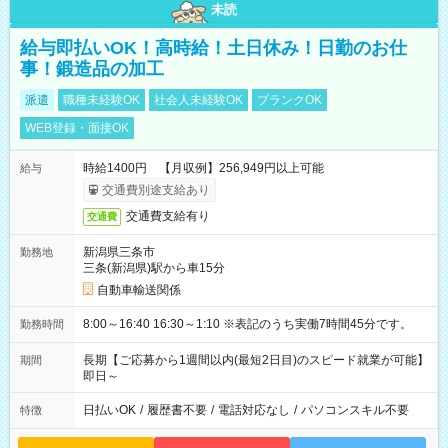
未読
給与即払いOK！高時給！土日休み！日勤のお仕
事！鍛造品の加工
派遣
職種未経験OK
社会人未経験OK
ブランクOK
WEB登録・面接OK
時給1400円 【月収例】256,949円以上可能
給与
交通費別途支給あり
交通費支給有り
交通費
新潟県三条市
勤務地
三条(新潟県)駅から車15分
自動車輸送関係
8:00～16:40 16:30～1:10 ※表記のうち実働7時間45分です。
勤務時間
長期【ご応募から1週間以内(最短2日目)のスピード就業が可能】
期間
即日～
日払いOK
/
履歴書不要
/
電話対応なし
/
パソコンスキル不要
特徴