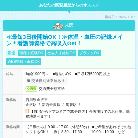
あなたの閲覧履歴からのオススメ
掲載日：2026.08.07
未読
≪最短3日後開始OK！≫体温・血圧の記録メイ
ン＊看護師資格で高収入Get！
派遣
職種未経験OK
社会人未経験OK
ブランクOK
WEB登録・面接OK
時給1900円～ ■週払いOK ■日収1万5200円以上
給与
交通費別途支給あり
交通費全額支給
交通費
石川県金沢市
勤務地
金沢駅
/
新西金沢駅
/
馬替駅
/
…
【自宅からドアtoドアで30分以内】介護施設でのお仕事。勤
務地選べます！
【日勤のみ】9:00～17:00（休憩60分） ■ご希望があればその他
勤務時間
シフトもOK！ （例）8:30～17:30 10:00～19:00 など
「家族とお休みを合わせたい」 「できれば残業はしたくない」