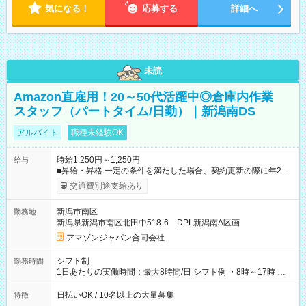
気になる！
応募する
詳細へ
未読
Amazon直雇用！20～50代活躍中◎倉庫内作業
スタッフ（パートタイム/日勤）｜新潟南DS
アルバイト
職種未経験OK
時給1,250円～1,250円
給与
■昇給・昇格 一定の条件を満たした場合、契約更新の際に年2回
まで昇給の機会があります。 ■正社員登用制度あり ※月末締/翌
交通費別途支給あり
月25日支払い ※時間外手当、別途支給 ※深夜割増賃金 (22:00～
翌5:00までは時給が25%UPします) ☆給与前払い制度有！
新潟市南区
勤務地
☆Amazon直雇用で安定して働けます！ 【試用期間】試用期間
新潟県新潟市南区北田中518-6 DPL新潟南A区画
あり 試用期間の長さ：1週間 雇用形態、給与は本採用時と同じ
です。
アマゾンジャパン合同会社
シフト制
勤務時間
1日あたりの実働時間：最大8時間/日 シフト例 ・8時～17時 ・
12時～21時
日払いOK / 10名以上の大量募集
特徴