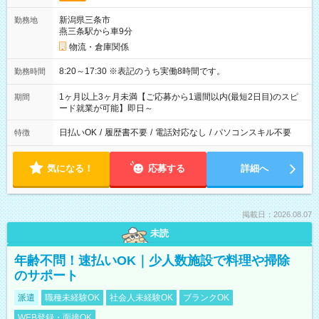
新潟県三条市
勤務地
燕三条駅から車9分
物流・倉庫関係
8:20～17:30 ※表記のうち実働8時間です。
勤務時間
1ヶ月以上3ヶ月未満【ご応募から1週間以内(最短2日目)のスピ
期間
ード就業が可能】即日～
日払いOK
/
履歴書不要
/
電話対応なし
/
パソコンスキル不要
特徴
気になる！
応募する
詳細へ
掲載日：2026.08.07
未読
年齢不問！速払いOK｜少人数施設で料理や掃除
のサポート
派遣
職種未経験OK
社会人未経験OK
ブランクOK
WEB登録・面接OK