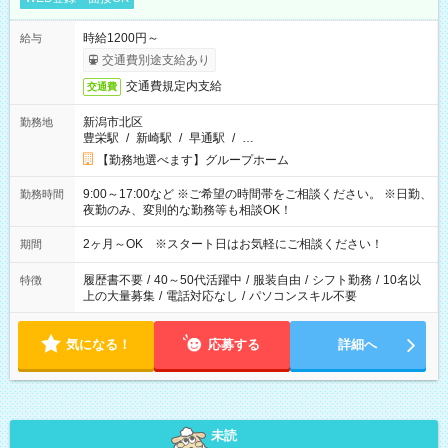
時給1200円～
給与
交通費別途支給あり
交通費規定内支給
交通費
新潟市北区
勤務地
豊栄駅
/
新崎駅
/
早通駅
/
…
【勤務地選べます】グループホーム
9:00～17:00など ※ご希望の時間帯をご相談ください。 ※日勤、
勤務時間
夜勤のみ、変則的な勤務等も相談OK！
2ヶ月～OK ※スタート日はお気軽にご相談ください！
期間
履歴書不要
/
40～50代活躍中
/
服装自由
/
シフト勤務
/
10名以
特徴
上の大量募集
/
電話対応なし
/
パソコンスキル不要
気になる！
応募する
詳細へ
未読