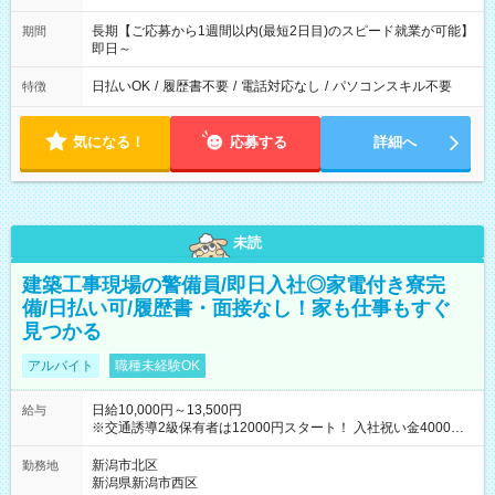
長期【ご応募から1週間以内(最短2日目)のスピード就業が可能】
期間
即日～
日払いOK
/
履歴書不要
/
電話対応なし
/
パソコンスキル不要
特徴
気になる！
応募する
詳細へ
未読
建築工事現場の警備員/即日入社◎家電付き寮完
備/日払い可/履歴書・面接なし！家も仕事もすぐ
見つかる
アルバイト
職種未経験OK
日給10,000円～13,500円
給与
※交通誘導2級保有者は12000円スタート！ 入社祝い金4000円
【試用期間】試用期間なし
新潟市北区
勤務地
新潟県新潟市西区