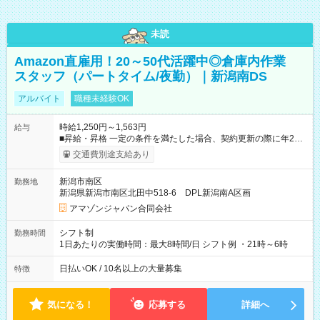
未読
Amazon直雇用！20～50代活躍中◎倉庫内作業
スタッフ（パートタイム/夜勤）｜新潟南DS
アルバイト
職種未経験OK
時給1,250円～1,563円
給与
■昇給・昇格 一定の条件を満たした場合、契約更新の際に年2回
まで昇給の機会があります。 ■正社員登用制度あり ※月末締/翌
交通費別途支給あり
月25日支払い ※時間外手当、別途支給 ※深夜割増賃金 (22:00～
翌5:00までは時給が25%UPします) ☆給与前払い制度有！
新潟市南区
勤務地
☆Amazon直雇用で安定して働けます！ 【試用期間】試用期間
新潟県新潟市南区北田中518-6 DPL新潟南A区画
あり 試用期間の長さ：1週間 雇用形態、給与は本採用時と同じ
です。
アマゾンジャパン合同会社
シフト制
勤務時間
1日あたりの実働時間：最大8時間/日 シフト例 ・21時～6時
日払いOK / 10名以上の大量募集
特徴
気になる！
応募する
詳細へ