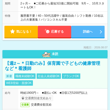
など、あなたのご希望に沿ったお仕事をご紹介します！ ※Wワ
2ヶ月～ ■ご応募から最短3日後に開始可能 9月～、10月スタ
期間
ーク希望の方へ 今ご覧のお仕事で希望する勤務時間と、もう1つ
ートもOK！
のお仕事の勤務時間。 合計で週40時間を超える場合は応募でき
ません
履歴書不要
/
40～50代活躍中
/
服装自由
/
シフト勤務
/
10名以
特徴
上の大量募集
/
パソコンスキル不要
気になる！
応募する
詳細へ
掲載日：2026.08.07
未読
【週2～＊日勤のみ】保育園で子どもの健康管理
など＊看護師
派遣
職種未経験OK
社会人未経験OK
ブランクOK
WEB登録・面接OK
時給1900円～ ■週払いOK ■日収1万5200円以上
給与
交通費別途支給あり
交通費全額支給
交通費