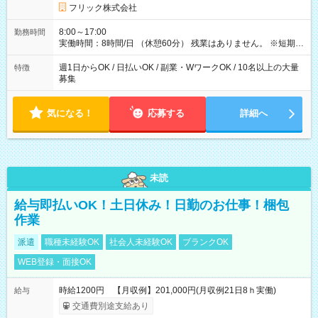
フリック株式会社
8:00～17:00
勤務時間
実働時間：8時間/日 （休憩60分） 残業はありません。 ※短期の
募集は行っておりません。予めご了承くださいませ。
週1日からOK / 日払いOK / 副業・WワークOK / 10名以上の大量
特徴
募集
気になる！
応募する
詳細へ
未読
給与即払いOK！土日休み！日勤のお仕事！梱包
作業
派遣
職種未経験OK
社会人未経験OK
ブランクOK
WEB登録・面接OK
時給1200円 【月収例】201,000円(月収例21日8ｈ実働)
給与
交通費別途支給あり