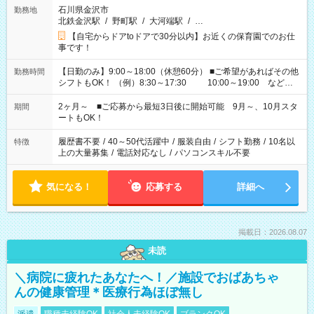
石川県金沢市
勤務地
北鉄金沢駅
/
野町駅
/
大河端駅
/
…
【自宅からドアtoドアで30分以内】お近くの保育園でのお仕
事です！
【日勤のみ】9:00～18:00（休憩60分） ■ご希望があればその他
勤務時間
シフトもOK！ （例）8:30～17:30 10:00～19:00 など
「家族とお休みを合わせたい」 「余裕を持って夕飯の準備がし
たい」 「できれば残業はしたくない」 など、ご希望があれば教
2ヶ月～ ■ご応募から最短3日後に開始可能 9月～、10月スタ
期間
えてくださいね。 ※Wワーク希望の方へ 今ご覧のお仕事で希望
ートもOK！
する勤務時間と、もう1つのお仕事の勤務時間。 合計で週40時
間を超える場合は応募できません
履歴書不要
/
40～50代活躍中
/
服装自由
/
シフト勤務
/
10名以
特徴
上の大量募集
/
電話対応なし
/
パソコンスキル不要
気になる！
応募する
詳細へ
掲載日：2026.08.07
未読
＼病院に疲れたあなたへ！／施設でおばあちゃ
んの健康管理＊医療行為ほぼ無し