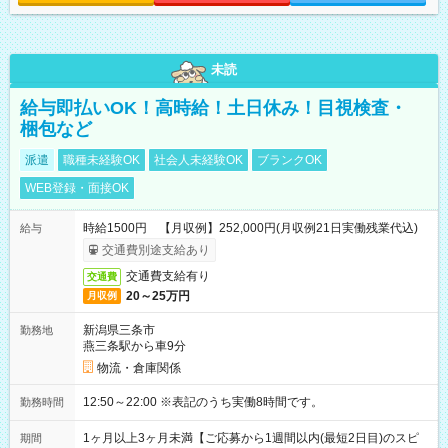
未読
給与即払いOK！高時給！土日休み！目視検査・
梱包など
派遣
職種未経験OK
社会人未経験OK
ブランクOK
WEB登録・面接OK
時給1500円 【月収例】252,000円(月収例21日実働残業代込)
給与
交通費別途支給あり
交通費支給有り
交通費
20～25万円
月収例
新潟県三条市
勤務地
燕三条駅から車9分
物流・倉庫関係
12:50～22:00 ※表記のうち実働8時間です。
勤務時間
1ヶ月以上3ヶ月未満【ご応募から1週間以内(最短2日目)のスピ
期間