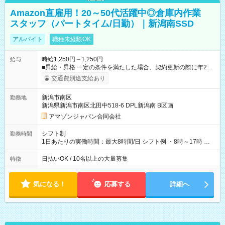
Amazon直雇用！20～50代活躍中◎倉庫内作業
スタッフ（パートタイム/日勤）｜新潟南SSD
アルバイト
職種未経験OK
時給1,250円～1,250円
給与
■昇給・昇格 一定の条件を満たした場合、契約更新の際に年2回
まで昇給の機会があります。 ■正社員登用制度あり ※月末締/翌
交通費別途支給あり
月25日支払い ※時間外手当、別途支給 ※深夜割増賃金 (22:00～
翌5:00までは時給が25%UPします) ☆給与前払い制度有！
新潟市南区
勤務地
☆Amazon直雇用で安定して働けます！ 【試用期間】試用期間
新潟県新潟市南区北田中518-6 DPL新潟南 B区画
あり 試用期間の長さ：1週間 雇用形態、給与は本採用時と同じ
です。
アマゾンジャパン合同会社
シフト制
勤務時間
1日あたりの実働時間：最大8時間/日 シフト例 ・8時～17時 ・
12時～21時
日払いOK / 10名以上の大量募集
特徴
気になる！
応募する
詳細へ