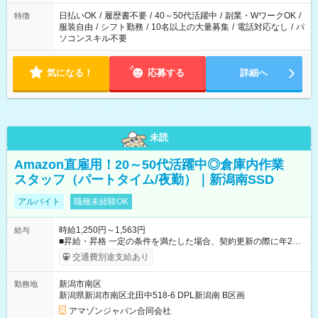
り、短時間・短期間の就業はご案内が難しい場合があります
日払いOK
/
履歴書不要
/
40～50代活躍中
/
副業・WワークOK
/
特徴
服装自由
/
シフト勤務
/
10名以上の大量募集
/
電話対応なし
/
パ
ソコンスキル不要
気になる！
応募する
詳細へ
未読
Amazon直雇用！20～50代活躍中◎倉庫内作業
スタッフ（パートタイム/夜勤）｜新潟南SSD
アルバイト
職種未経験OK
時給1,250円～1,563円
給与
■昇給・昇格 一定の条件を満たした場合、契約更新の際に年2回
まで昇給の機会があります。 ■正社員登用制度あり ※月末締/翌
交通費別途支給あり
月25日支払い ※時間外手当、別途支給 ※深夜割増賃金 (22:00～
翌5:00までは時給が25%UPします) ☆給与前払い制度有！
新潟市南区
勤務地
☆Amazon直雇用で安定して働けます！ 【試用期間】試用期間
新潟県新潟市南区北田中518-6 DPL新潟南 B区画
あり 試用期間の長さ：1週間 雇用形態、給与は本採用時と同じ
です。
アマゾンジャパン合同会社