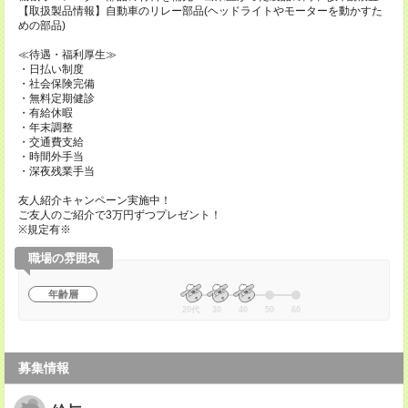
【取扱製品情報】自動車のリレー部品(ヘッドライトやモーターを動かすた
めの部品)
≪待遇・福利厚生≫
・日払い制度
・社会保険完備
・無料定期健診
・有給休暇
・年末調整
・交通費支給
・時間外手当
・深夜残業手当
友人紹介キャンペーン実施中！
ご友人のご紹介で3万円ずつプレゼント！
※規定有※
職場の雰囲気
年齢層
20代
30
40
50
60
募集情報