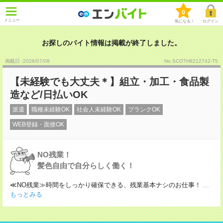
0
メニュー
気になる！
ログイン
お探しのバイト情報は掲載が終了しました。
掲載日 :2026
/
07
/
08
No.SCOTH8212742-T5
【未経験でも大丈夫＊】組立・加工・食品製
造など/日払いOK
派遣
職種未経験OK
社会人未経験OK
ブランクOK
WEB登録・面接OK
NO残業！
髪色自由で自分らしく働く！
≪NO残業≫時間をしっかり確保できる、残業基本ナシのお仕事！
...
もっとみる