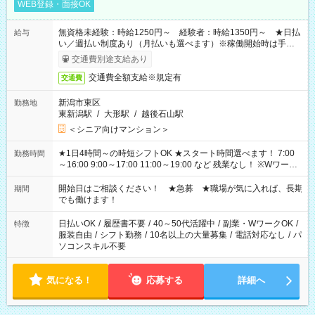
WEB登録・面接OK
無資格未経験：時給1250円～ 経験者：時給1350円～ ★日払
給与
い／週払い制度あり（月払いも選べます）※稼働開始時は手続き
完了次第のお支払いとなります。
交通費別途支給あり
交通費全額支給※規定有
交通費
新潟市東区
勤務地
東新潟駅
/
大形駅
/
越後石山駅
＜シニア向けマンション＞
★1日4時間～の時短シフトOK ★スタート時間選べます！ 7:00
勤務時間
～16:00 9:00～17:00 11:00～19:00 など 残業なし！ ※Wワーク
の場合、他のお仕事と合わせ週40時間超の就業はご案内できま
せん ※法令に基づき、週20時間以上勤務は社会保険への加入対
開始日はご相談ください！ ★急募 ★職場が気に入れば、長期
期間
象となります ※労働者派遣法（日雇い派遣の原則禁止）によ
でも働けます！
り、短時間・短期間の就業はご案内が難しい場合があります
日払いOK
/
履歴書不要
/
40～50代活躍中
/
副業・WワークOK
/
特徴
服装自由
/
シフト勤務
/
10名以上の大量募集
/
電話対応なし
/
パ
ソコンスキル不要
気になる！
応募する
詳細へ