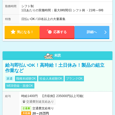
シフト制
勤務時間
1日あたりの実働時間：最大8時間/日 シフト例 ・21時～6時
日払いOK / 10名以上の大量募集
特徴
気になる！
応募する
詳細へ
未読
給与即払いOK！高時給！土日休み！製品の組立
作業など
派遣
職種未経験OK
社会人未経験OK
ブランクOK
WEB登録・面接OK
時給1400円 【月収例】235000円以上可能(
給与
交通費別途支給あり
交通費支給有り
交通費
20～25万円
月収例