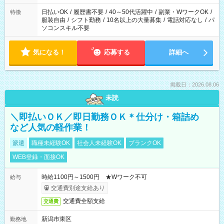
り、短時間・短期間の就業はご案内が難しい場合があります
日払いOK
/
履歴書不要
/
40～50代活躍中
/
副業・WワークOK
/
特徴
服装自由
/
シフト勤務
/
10名以上の大量募集
/
電話対応なし
/
パ
ソコンスキル不要
気になる！
応募する
詳細へ
掲載日：2026.08.06
未読
＼即払いＯＫ／即日勤務ＯＫ＊仕分け・箱詰め
など人気の軽作業！
派遣
職種未経験OK
社会人未経験OK
ブランクOK
WEB登録・面接OK
時給1100円～1500円 ★Wワーク不可
給与
交通費別途支給あり
交通費全額支給
交通費
新潟市東区
勤務地