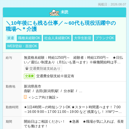
掲載日：2026.08.07
未読
＼10年後にも残る仕事／～60代も現役活躍中の
職場へ＊介護
派遣
職種未経験OK
社会人未経験OK
大学生歓迎
ブランクOK
WEB登録・面接OK
無資格未経験：時給1250円～ 経験者：時給1350円～ ★日払
給与
い／週払い制度あり（月払いも選べます）※稼働開始時は手続き
完了次第のお支払いとなります。
交通費別途支給あり
交通費全額支給※規定有
交通費
新潟県燕市
勤務地
燕駅
/
吉田(新潟県)駅
/
分水駅
/
…
＜シニア向け施設＞
★1日4時間～の時短シフトOK ★スタート時間選べます！ 7:00
勤務時間
～16:00 9:00～17:00 11:00～19:00 など 残業なし！ ※Wワーク
の場合、他のお仕事と合わせ週40時間超の就業はご案内できま
せん ※法令に基づき、週20時間以上勤務は社会保険への加入対
開始日はご相談ください！ ★急募 ★職場が気に入れば、長期
期間
象となります ※労働者派遣法（日雇い派遣の原則禁止）によ
でも働けます！