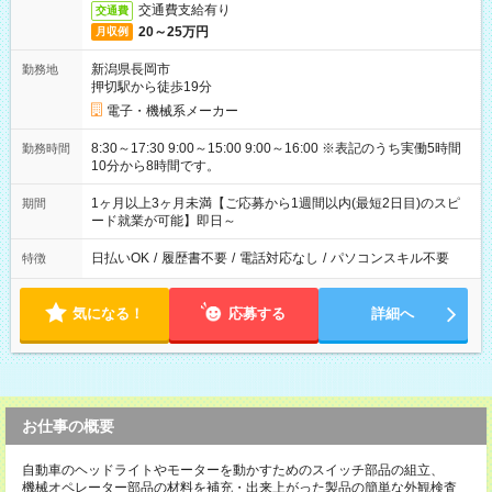
交通費支給有り
交通費
20～25万円
月収例
新潟県長岡市
勤務地
押切駅から徒歩19分
電子・機械系メーカー
8:30～17:30 9:00～15:00 9:00～16:00 ※表記のうち実働5時間
勤務時間
10分から8時間です。
1ヶ月以上3ヶ月未満【ご応募から1週間以内(最短2日目)のスピ
期間
ード就業が可能】即日～
日払いOK
/
履歴書不要
/
電話対応なし
/
パソコンスキル不要
特徴
気になる！
応募する
詳細へ
お仕事の概要
自動車のヘッドライトやモーターを動かすためのスイッチ部品の組立、
機械オペレーター部品の材料を補充・出来上がった製品の簡単な外観検査