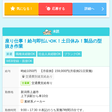
気になる！
応募する
詳細へ
未読
座り仕事！給与即払いOK！土日休み！製品の型
抜き作業
派遣
職種未経験OK
社会人未経験OK
ブランクOK
WEB登録・面接OK
時給1050円 【月収例】159,000円(月収例21日実働)
給与
交通費別途支給あり
交通費支給有り
交通費
新潟県上越市
勤務地
上下浜駅から車10分
素材系メーカー
9:00～17:30 ※表記のうち実働7時間15分です。
勤務時間