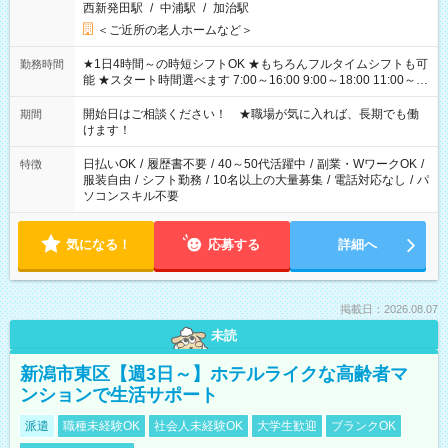
西新発田駅
/
中浦駅
/
加治駅
＜ご近所の老人ホームなど＞
★1日4時間～の時短シフトOK ★もちろんフルタイムシフトも可
勤務時間
能 ★スタート時間選べます 7:00～16:00 9:00～18:00 11:00～
20:00 など 残業なし！ ※Wワークの場合、他のお仕事と合わせ
週40時間超の就業はご案内できません ※法令に基づき、週20時
開始日はご相談ください！ ★職場が気に入れば、長期でも働
期間
間以上勤務は社会保険への加入対象となります ※労働者派遣法
けます！
（日雇い派遣の原則禁止）により、短時間・短期間の就業はご
案内が難しい場合があります
日払いOK
/
履歴書不要
/
40～50代活躍中
/
副業・WワークOK
/
特徴
服装自由
/
シフト勤務
/
10名以上の大量募集
/
電話対応なし
/
パ
ソコンスキル不要
気になる！
応募する
詳細へ
掲載日：2026.08.07
未読
新潟市東区【週3日～】ホテルライクな高齢者マ
ンションで生活サポート
派遣
職種未経験OK
社会人未経験OK
大学生歓迎
ブランクOK