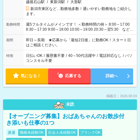
越後石山駅
/
東新潟駅
/
大形駅
新潟市東区など…勤務地多数！通いやすい勤務地をご紹介し
ます。
週5フルタイムがメインです！ ＜勤務時間の例＞ 8:00～17:00
勤務時間
8:30～17:30 9:00～18:00 10:00～19:00 20:30～翌5:30 など ★
その他にも勤務時間多数！ 日勤のみ、残業なし、交替制など
ご希望を教えてください！
即日～長期 ★応募から「最短2日後」に勤務OK！スタート日
期間
はご相談ください。
日払いOK
/
履歴書不要
/
40～50代活躍中
/
電話対応なし
/
パソ
特徴
コンスキル不要
気になる！
応募する
詳細へ
掲載日：2026.08.03
未読
【オープニング募集】おばあちゃんのお散歩付
き添いも仕事の1つ
派遣
職種未経験OK
社会人未経験OK
ブランクOK