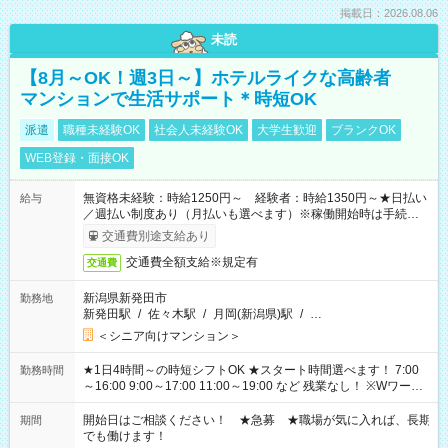
掲載日：2026.08.06
未読
【8月～OK！週3日～】ホテルライクな高齢者
マンションで生活サポート＊時短OK
派遣
職種未経験OK
社会人未経験OK
大学生歓迎
ブランクOK
WEB登録・面接OK
無資格未経験：時給1250円～ 経験者：時給1350円～★日払い
給与
／週払い制度あり（月払いも選べます）※稼働開始時は手続き完
了次第のお支払いとなります。
交通費別途支給あり
交通費全額支給※規定有
交通費
新潟県新発田市
勤務地
新発田駅
/
佐々木駅
/
月岡(新潟県)駅
/
…
＜シニア向けマンション＞
★1日4時間～の時短シフトOK ★スタート時間選べます！ 7:00
勤務時間
～16:00 9:00～17:00 11:00～19:00 など 残業なし！ ※Wワーク
の場合、他のお仕事と合わせ週40時間超の就業はご案内できま
せん ※法令に基づき、週20時間以上勤務は社会保険への加入対
開始日はご相談ください！ ★急募 ★職場が気に入れば、長期
期間
象となります ※労働者派遣法（日雇い派遣の原則禁止）によ
でも働けます！