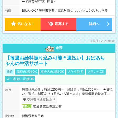
ード就業が可能】即日～
日払いOK
/
履歴書不要
/
電話対応なし
/
パソコンスキル不要
特徴
気になる！
応募する
詳細へ
掲載日：2026.08.05
未読
【毎週お給料振り込み可能＊週払い】おばあち
ゃんの生活サポート
派遣
職種未経験OK
社会人未経験OK
大学生歓迎
ブランクOK
WEB登録・面接OK
無資格未経験：時給1250円～ 経験者：時給1350円～ ★日払
給与
い／週払い制度あり（月払いも選べます）※稼働開始時は手続き
完了次第のお支払いとなります。
交通費別途支給あり
交通費支給※規定有
交通費
新潟県新発田市
勤務地