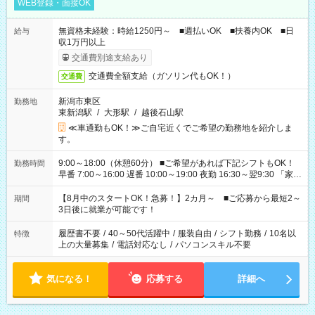
WEB登録・面接OK
無資格未経験：時給1250円～ ■週払いOK ■扶養内OK ■日
給与
収1万円以上
交通費別途支給あり
交通費全額支給（ガソリン代もOK！）
交通費
新潟市東区
勤務地
東新潟駅
/
大形駅
/
越後石山駅
≪車通勤もOK！≫ご自宅近くでご希望の勤務地を紹介しま
す。
9:00～18:00（休憩60分） ■ご希望があれば下記シフトもOK！
勤務時間
早番 7:00～16:00 遅番 10:00～19:00 夜勤 16:30～翌9:30 「家族
と休みを合わせたい」 「余裕を持って夕飯の準備がしたい」
「できれば残業はしたくない」 など、ご希望を教えてください
【8月中のスタートOK！急募！】2カ月～ ■ご応募から最短2～
期間
ね。 ※Wワーク希望の方へ 今ご覧のお仕事で希望する勤務時間
3日後に就業が可能です！
と、もう1つのお仕事の勤務時間。 合計で週40時間を超える場
合は応募できません。
履歴書不要
/
40～50代活躍中
/
服装自由
/
シフト勤務
/
10名以
特徴
上の大量募集
/
電話対応なし
/
パソコンスキル不要
気になる！
応募する
詳細へ