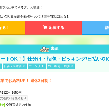
期でお仕事できる方、大歓迎！
払いOK
/
履歴書不要
/
40～50代活躍中
/
電話対応なし
なる！
応募する
詳
未読
ートOK！】仕分け・梱包・ピッキング/日払いOK
K
社会人未経験OK
ブランクOK
WEB登録・面接OK
業でお給料UP！ 週休2日制！
1320～1650円
交通費別途支給あり
交通費規定内支給
通費