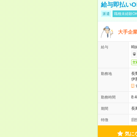
給与即払いO
派遣
職種未経験O
大手企
時給
給与
交
長
勤務地
伊
8:
勤務時間
長
期間
日
特徴
気に