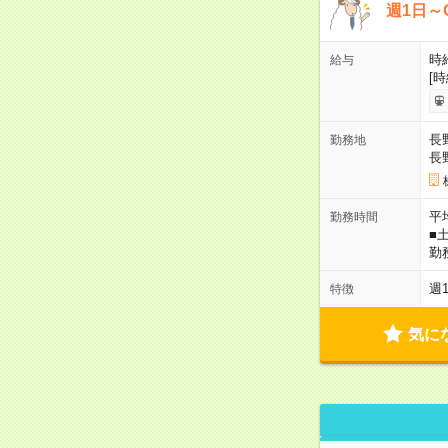
週1日～
時給
給与
[
長
勤務地
長
平
勤務時間
■
勤
週
特徴
気に