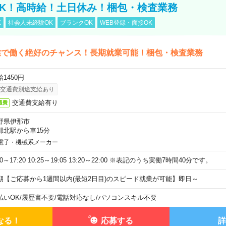
K！高時給！土日休み！梱包・検査業務
K
社会人未経験OK
ブランクOK
WEB登録・面接OK
業で働く絶好のチャンス！長期就業可能！梱包・検査業務
1450円
交通費別途支給あり
交通費支給有り
通費
野県伊那市
那北駅から車15分
電子・機械系メーカー
40～17:20 10:25～19:05 13:20～22:00 ※表記のうち実働7時間40分です。
期【ご応募から1週間以内(最短2日目)のスピード就業が可能】即日～
払いOK
/
履歴書不要
/
電話対応なし
/
パソコンスキル不要
なる！
応募する
詳