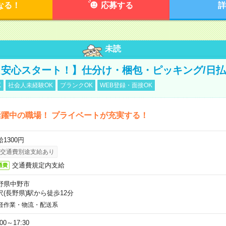
なる！
応募する
詳
未読
安心スタート！】仕分け・梱包・ピッキング/日払
K
社会人未経験OK
ブランクOK
WEB登録・面接OK
躍中の職場！ プライベートが充実する！
1300円
交通費別途支給あり
交通費規定内支給
通費
野県中野市
沢(長野県)駅から徒歩12分
軽作業・物流・配送系
:00～17:30