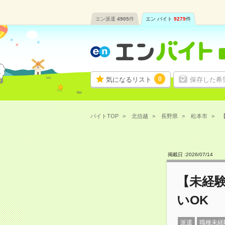
エン派遣
4905
件
エン バイト
9279
件
0
気になるリスト
保存した希
バイトTOP
北信越
長野県
松本市
【
掲載日 :
2026
/
07
/
14
【未経験
いOK
派遣
職種未経