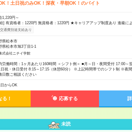
OK！土日祝のみOK！深夜・早朝OK！のバイト
1,220円～
時給] 有資格者：1220円 無資格者：1220円 ★キャリアアップ制度あり 進級に
交通費別途支給あり
野県松本市
野県松本市旭3丁目1-1
株式会社ニチイ学館
均労働時間：1ヶ月あたり160時間 ＜シフト例＞ ■月～日・夜間受付 17:00～翌8
土日祝・休日受付 8:15～17:15（休憩60分） ※上記時間帯でのシフト制 ※
務日数ご相談ください
1日からOK
なる！
応募する
詳
未読