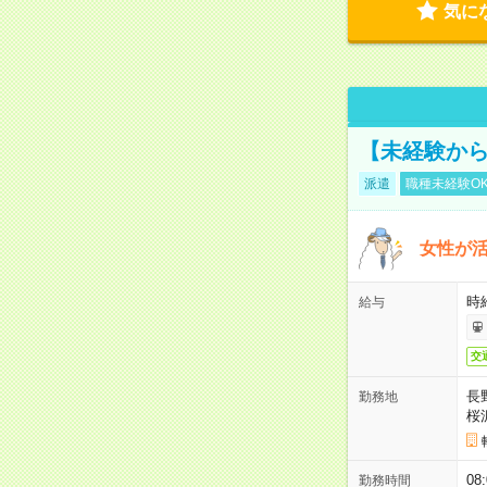
気に
【未経験から
派遣
職種未経験O
女性が活
時給
給与
交
長
勤務地
桜
08
勤務時間