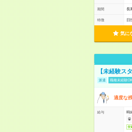
長
期間
日
特徴
気に
【未経験スタ
派遣
職種未経験O
適度な残
時給
給与
交