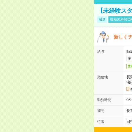
【未経験スタ
派遣
職種未経験O
新しくチ
時給
給与
交
長
勤務地
渚
08
勤務時間
長
期間
日
特徴