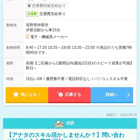
交通費別途支給あり
交通費支給有り
交通費
長野県伊那市
勤務地
伊那北駅から車15分
電子・機械系メーカー
8:40～17:20 10:25～19:05 13:20～22:00 ※表記のうち実働7時
勤務時間
間40分です。
長期【ご応募から1週間以内(最短2日目)のスピード就業が可能】
期間
即日～
日払いOK
/
履歴書不要
/
電話対応なし
/
パソコンスキル不要
特徴
気になる！
応募する
詳細へ
掲載日：2026.08.05
未読
【アナタのスキル活かしませんか？】問い合わ