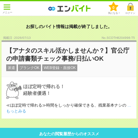
0
メニュー
気になる！
ログイン
お探しのバイト情報は掲載が終了しました。
掲載日 :2026
/
07
/
13
No.SCOTH8204998-T5
【アナタのスキル活かしませんか？】官公庁
の申請書類チェック事務/日払いOK
派遣
ブランクOK
WEB登録・面接OK
ほぼ定時で帰れる！
経験者優遇！
≪ほぼ定時で帰れる≫時間をしっかり確保できる、残業基本ナシの
...
もっとみる
あなたの閲覧履歴からのオススメ