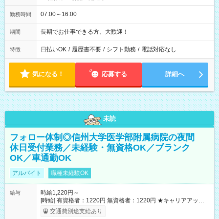
07:00～16:00
勤務時間
長期でお仕事できる方、大歓迎！
期間
日払いOK
/
履歴書不要
/
シフト勤務
/
電話対応なし
特徴
気になる！
応募する
詳細へ
未読
フォロー体制◎信州大学医学部附属病院の夜間
休日受付業務／未経験・無資格OK／ブランク
OK／車通勤OK
アルバイト
職種未経験OK
時給1,220円～
給与
[時給] 有資格者：1220円 無資格者：1220円 ★キャリアアップ制
度あり 進級により給与がアップします！ 【試用期間】試用期間
交通費別途支給あり
あり 試用期間の長さ：3ヶ月 雇用形態、給与は本採用時と同じ