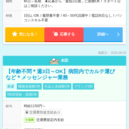
ご希望を教えてください！
即日～長期 ★応募から「最短2日後」に勤務OK！スタート日
期間
はご相談ください。
日払いOK
/
履歴書不要
/
40～50代活躍中
/
電話対応なし
/
パソ
特徴
コンスキル不要
気になる！
応募する
詳細へ
掲載日：2026.08.04
未読
【年齢不問＊週3日～OK】病院内でカルテ運び
など＊メッセンジャー業務
派遣
職種未経験OK
社会人未経験OK
ブランクOK
WEB登録・面接OK
時給1150円～
給与
交通費別途支給あり
交通費規定内支給
交通費