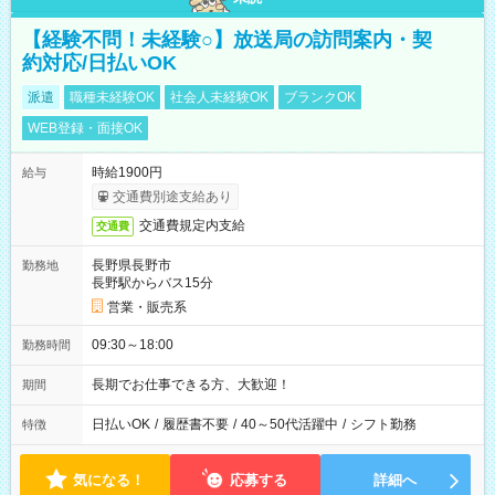
【経験不問！未経験○】放送局の訪問案内・契
約対応/日払いOK
派遣
職種未経験OK
社会人未経験OK
ブランクOK
WEB登録・面接OK
時給1900円
給与
交通費別途支給あり
交通費規定内支給
交通費
長野県長野市
勤務地
長野駅からバス15分
営業・販売系
09:30～18:00
勤務時間
長期でお仕事できる方、大歓迎！
期間
日払いOK
/
履歴書不要
/
40～50代活躍中
/
シフト勤務
特徴
気になる！
応募する
詳細へ