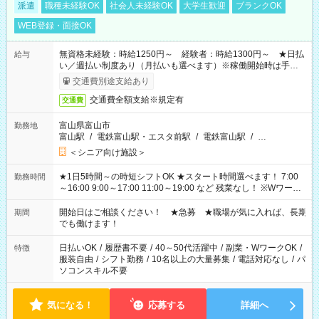
派遣
職種未経験OK
社会人未経験OK
大学生歓迎
ブランクOK
WEB登録・面接OK
無資格未経験：時給1250円～ 経験者：時給1300円～ ★日払
給与
い／週払い制度あり（月払いも選べます）※稼働開始時は手続き
完了次第のお支払いとなります。
交通費別途支給あり
交通費全額支給※規定有
交通費
富山県富山市
勤務地
富山駅
/
電鉄富山駅・エスタ前駅
/
電鉄富山駅
/
…
＜シニア向け施設＞
★1日5時間～の時短シフトOK ★スタート時間選べます！ 7:00
勤務時間
～16:00 9:00～17:00 11:00～19:00 など 残業なし！ ※Wワーク
の場合、他のお仕事と合わせ週40時間超の就業はご案内できま
せん ※法令に基づき、週20時間以上勤務は社会保険への加入対
開始日はご相談ください！ ★急募 ★職場が気に入れば、長期
期間
象となります ※労働者派遣法（日雇い派遣の原則禁止）によ
でも働けます！
り、短時間・短期間の就業はご案内が難しい場合があります
日払いOK
/
履歴書不要
/
40～50代活躍中
/
副業・WワークOK
/
特徴
服装自由
/
シフト勤務
/
10名以上の大量募集
/
電話対応なし
/
パ
ソコンスキル不要
気になる！
応募する
詳細へ