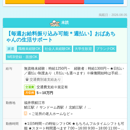
掲載日：2026.08.05
未読
【毎週お給料振り込み可能＊週払い】おばあち
ゃんの生活サポート
派遣
職種未経験OK
社会人未経験OK
大学生歓迎
ブランクOK
WEB登録・面接OK
無資格未経験：時給1250円～ 経験者：時給1300円～★日払い
給与
／週払い制度あり（月払いも選べます）※稼働開始時は手続き完
了次第のお支払いとなります。
交通費別途支給あり
交通費支給※規定有
交通費
5～10万円
月収例
福井県鯖江市
勤務地
鯖江駅
/
サンドーム西駅
/
北鯖江駅
/
…
＜ご近所の老人ホームなど＞
★1日5時間～の時短シフトOK ★もちろんフルタイムシフトも可
勤務時間
能 ★スタート時間選べます 7:00～16:00 9:00～18:00 11:00～