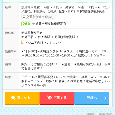
無資格未経験：時給1250円～ 経験者：時給1350円～★日払い
給与
／週払い制度あり（月払いも選べます）※稼働開始時は手続き完
了次第のお支払いとなります。
交通費別途支給あり
交通費全額支給※規定有
交通費
新潟県新発田市
勤務地
新発田駅
/
佐々木駅
/
月岡(新潟県)駅
/
…
＜シニア向けマンション＞
★1日4時間～の時短シフトOK ★スタート時間選べます！ 7:00
勤務時間
～16:00 9:00～17:00 11:00～19:00 など 残業なし！ ※Wワーク
の場合、他のお仕事と合わせ週40時間超の就業はご案内できま
せん ※法令に基づき、週20時間以上勤務は社会保険への加入対
開始日はご相談ください！ ★急募 ★職場が気に入れば、長期
期間
象となります ※労働者派遣法（日雇い派遣の原則禁止）によ
でも働けます！
り、短時間・短期間の就業はご案内が難しい場合があります
日払いOK
/
履歴書不要
/
40～50代活躍中
/
副業・WワークOK
/
特徴
服装自由
/
シフト勤務
/
10名以上の大量募集
/
電話対応なし
/
パ
ソコンスキル不要
気になる！
応募する
詳細へ
掲載日：2026.08.06