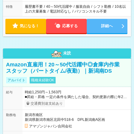
と、もう1つのお仕事の勤務時間。 合計で週40時間を超える場
合は応募できません。
履歴書不要
/
40～50代活躍中
/
服装自由
/
シフト勤務
/
10名以
特徴
上の大量募集
/
電話対応なし
/
パソコンスキル不要
気になる！
応募する
詳細へ
未読
Amazon直雇用！20～50代活躍中◎倉庫内作業
スタッフ（パートタイム/夜勤）｜新潟南DS
アルバイト
職種未経験OK
時給1,250円～1,563円
給与
■昇給・昇格 一定の条件を満たした場合、契約更新の際に年2回
まで昇給の機会があります。 ■正社員登用制度あり ※月末締/翌
交通費別途支給あり
月25日支払い ※時間外手当、別途支給 ※深夜割増賃金 (22:00～
翌5:00までは時給が25%UPします) ☆給与前払い制度有！
新潟市南区
勤務地
☆Amazon直雇用で安定して働けます！ 【試用期間】試用期間
新潟県新潟市南区北田中518-6 DPL新潟南A区画
あり 試用期間の長さ：1週間 雇用形態、給与は本採用時と同じ
です。
アマゾンジャパン合同会社