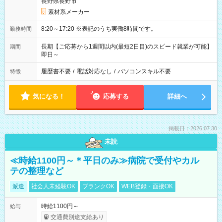
長野県長野市
素材系メーカー
8:20～17:20 ※表記のうち実働8時間です。
勤務時間
長期【ご応募から1週間以内(最短2日目)のスピード就業が可能】
期間
即日～
履歴書不要
/
電話対応なし
/
パソコンスキル不要
特徴
気になる！
応募する
詳細へ
掲載日：2026.07.30
未読
≪時給1100円～＊平日のみ≫病院で受付やカル
テの整理など
派遣
社会人未経験OK
ブランクOK
WEB登録・面接OK
時給1100円～
給与
交通費別途支給あり