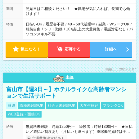
20:00 など 残業なし！ ※Wワークの場合、他のお仕事と合わせ
週40時間超の就業はご案内できません ※法令に基づき、週20時
開始日はご相談ください！ ★職場が気に入れば、長期でも働
期間
間以上勤務は社会保険への加入対象となります ※労働者派遣法
けます！
（日雇い派遣の原則禁止）により、短時間・短期間の就業はご
案内が難しい場合があります
日払いOK
/
履歴書不要
/
40～50代活躍中
/
副業・WワークOK
/
特徴
服装自由
/
シフト勤務
/
10名以上の大量募集
/
電話対応なし
/
パ
ソコンスキル不要
気になる！
応募する
詳細へ
掲載日：2026.08.07
未読
富山市【週3日～】ホテルライクな高齢者マンシ
ョンで生活サポート
派遣
職種未経験OK
社会人未経験OK
大学生歓迎
ブランクOK
WEB登録・面接OK
無資格未経験：時給1250円～ 経験者：時給1300円～ ★日払
給与
い／週払い制度あり（月払いも選べます）※稼働開始時は手続き
完了次第のお支払いとなります。
交通費別途支給あり