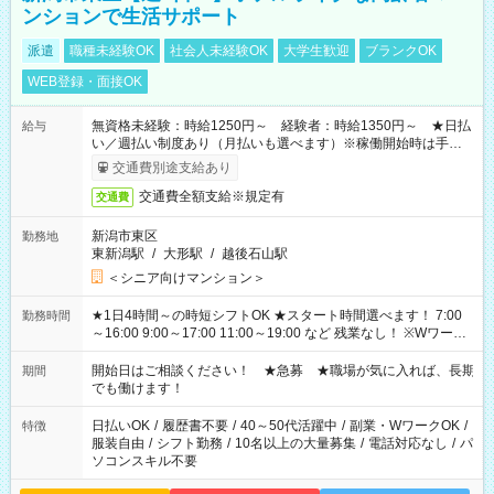
ンションで生活サポート
派遣
職種未経験OK
社会人未経験OK
大学生歓迎
ブランクOK
WEB登録・面接OK
無資格未経験：時給1250円～ 経験者：時給1350円～ ★日払
給与
い／週払い制度あり（月払いも選べます）※稼働開始時は手続き
完了次第のお支払いとなります。
交通費別途支給あり
交通費全額支給※規定有
交通費
新潟市東区
勤務地
東新潟駅
/
大形駅
/
越後石山駅
＜シニア向けマンション＞
★1日4時間～の時短シフトOK ★スタート時間選べます！ 7:00
勤務時間
～16:00 9:00～17:00 11:00～19:00 など 残業なし！ ※Wワーク
の場合、他のお仕事と合わせ週40時間超の就業はご案内できま
せん ※法令に基づき、週20時間以上勤務は社会保険への加入対
開始日はご相談ください！ ★急募 ★職場が気に入れば、長期
期間
象となります ※労働者派遣法（日雇い派遣の原則禁止）によ
でも働けます！
り、短時間・短期間の就業はご案内が難しい場合があります
日払いOK
/
履歴書不要
/
40～50代活躍中
/
副業・WワークOK
/
特徴
服装自由
/
シフト勤務
/
10名以上の大量募集
/
電話対応なし
/
パ
ソコンスキル不要