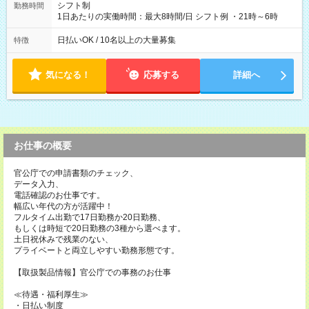
シフト制
勤務時間
1日あたりの実働時間：最大8時間/日 シフト例 ・21時～6時
日払いOK / 10名以上の大量募集
特徴
気になる！
応募する
詳細へ
お仕事の概要
官公庁での申請書類のチェック、
データ入力、
電話確認のお仕事です。
幅広い年代の方が活躍中！
フルタイム出勤で17日勤務か20日勤務、
もしくは時短で20日勤務の3種から選べます。
土日祝休みで残業のない、
プライベートと両立しやすい勤務形態です。
【取扱製品情報】官公庁での事務のお仕事
≪待遇・福利厚生≫
・日払い制度