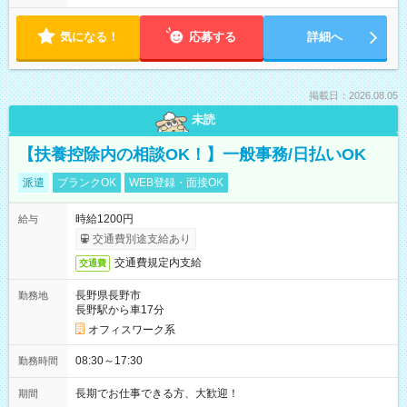
気になる！
応募する
詳細へ
掲載日：2026.08.05
未読
【扶養控除内の相談OK！】一般事務/日払いOK
派遣
ブランクOK
WEB登録・面接OK
時給1200円
給与
交通費別途支給あり
交通費規定内支給
交通費
長野県長野市
勤務地
長野駅から車17分
オフィスワーク系
08:30～17:30
勤務時間
長期でお仕事できる方、大歓迎！
期間