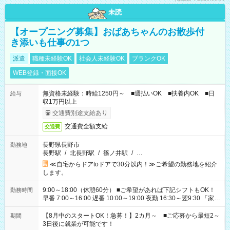
未読
【オープニング募集】おばあちゃんのお散歩付
き添いも仕事の1つ
派遣
職種未経験OK
社会人未経験OK
ブランクOK
WEB登録・面接OK
無資格未経験：時給1250円～ ■週払いOK ■扶養内OK ■日
給与
収1万円以上
交通費別途支給あり
交通費全額支給
交通費
長野県長野市
勤務地
長野駅
/
北長野駅
/
篠ノ井駅
/
…
≪自宅からドアtoドアで30分以内！≫ご希望の勤務地を紹介
します。
9:00～18:00（休憩60分） ■ご希望があれば下記シフトもOK！
勤務時間
早番 7:00～16:00 遅番 10:00～19:00 夜勤 16:30～翌9:30 「家族
と休みを合わせたい」 「余裕を持って夕飯の準備がしたい」
「できれば残業はしたくない」 など、ご希望を教えてください
【8月中のスタートOK！急募！】2カ月～ ■ご応募から最短2～
期間
ね。 ※Wワーク希望の方へ 今ご覧のお仕事で希望する勤務時間
3日後に就業が可能です！