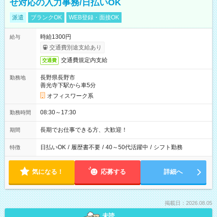
せ対応の入力事務/日払いOK
派遣
ブランクOK
WEB登録・面接OK
時給1300円
給与
交通費別途支給あり
交通費規定内支給
交通費
長野県長野市
勤務地
善光寺下駅から車5分
オフィスワーク系
08:30～17:30
勤務時間
長期でお仕事できる方、大歓迎！
期間
日払いOK
/
履歴書不要
/
40～50代活躍中
/
シフト勤務
特徴
気になる！
応募する
詳細へ
掲載日：2026.08.05
未読