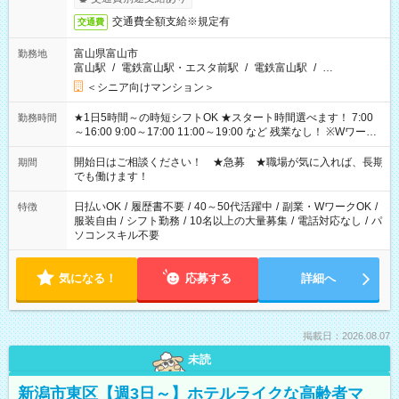
交通費全額支給※規定有
交通費
富山県富山市
勤務地
富山駅
/
電鉄富山駅・エスタ前駅
/
電鉄富山駅
/
…
＜シニア向けマンション＞
★1日5時間～の時短シフトOK ★スタート時間選べます！ 7:00
勤務時間
～16:00 9:00～17:00 11:00～19:00 など 残業なし！ ※Wワーク
の場合、他のお仕事と合わせ週40時間超の就業はご案内できま
せん ※法令に基づき、週20時間以上勤務は社会保険への加入対
開始日はご相談ください！ ★急募 ★職場が気に入れば、長期
期間
象となります ※労働者派遣法（日雇い派遣の原則禁止）によ
でも働けます！
り、短時間・短期間の就業はご案内が難しい場合があります
日払いOK
/
履歴書不要
/
40～50代活躍中
/
副業・WワークOK
/
特徴
服装自由
/
シフト勤務
/
10名以上の大量募集
/
電話対応なし
/
パ
ソコンスキル不要
気になる！
応募する
詳細へ
掲載日：2026.08.07
未読
新潟市東区【週3日～】ホテルライクな高齢者マ