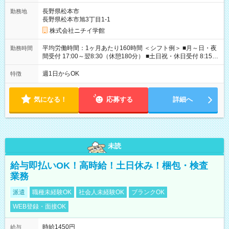
です。
長野県松本市
勤務地
長野県松本市旭3丁目1-1
株式会社ニチイ学館
平均労働時間：1ヶ月あたり160時間 ＜シフト例＞ ■月～日・夜
勤務時間
間受付 17:00～翌8:30（休憩180分） ■土日祝・休日受付 8:15～
17:15（休憩60分） ※上記時間帯でのシフト制 ※夜間のみ、休
日のみ等、勤務日数ご相談ください 平均労働時間：1ヶ月あたり
週1日からOK
特徴
160時間 ＜シフト例＞ ■月～日・夜間受付 17:00～翌8:30（休憩
180分） ■土日祝・休日受付 8:15～17:15（休憩60分） ※上記時
間帯でのシフト制 ※夜間のみ、休日のみ等、勤務日数ご相談く
気になる！
応募する
詳細へ
ださい
未読
給与即払いOK！高時給！土日休み！梱包・検査
業務
派遣
職種未経験OK
社会人未経験OK
ブランクOK
WEB登録・面接OK
時給1450円
給与