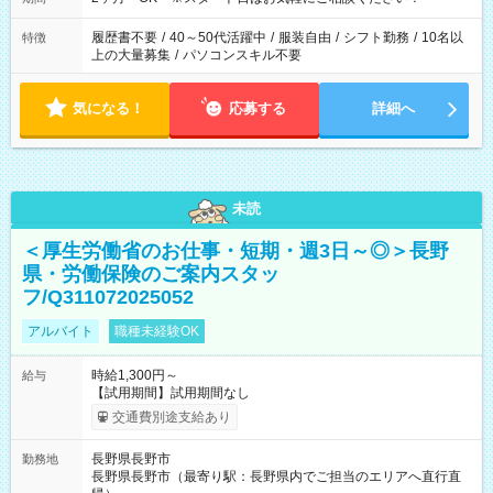
履歴書不要
/
40～50代活躍中
/
服装自由
/
シフト勤務
/
10名以
特徴
上の大量募集
/
パソコンスキル不要
気になる！
応募する
詳細へ
未読
＜厚生労働省のお仕事・短期・週3日～◎＞長野
県・労働保険のご案内スタッ
フ/Q311072025052
アルバイト
職種未経験OK
時給1,300円～
給与
【試用期間】試用期間なし
交通費別途支給あり
長野県長野市
勤務地
長野県長野市（最寄り駅：長野県内でご担当のエリアへ直行直