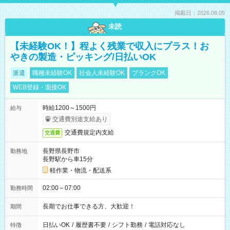
掲載日：2026.08.05
未読
【未経験OK！】程よく残業で収入にプラス！お
やきの製造・ピッキング/日払いOK
派遣
職種未経験OK
社会人未経験OK
ブランクOK
WEB登録・面接OK
時給1200～1500円
給与
交通費別途支給あり
交通費規定内支給
交通費
長野県長野市
勤務地
長野駅から車15分
軽作業・物流・配送系
02:00～07:00
勤務時間
長期でお仕事できる方、大歓迎！
期間
日払いOK
/
履歴書不要
/
シフト勤務
/
電話対応なし
特徴