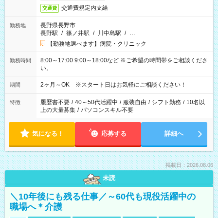
交通費規定内支給
交通費
長野県長野市
勤務地
長野駅
/
篠ノ井駅
/
川中島駅
/
…
【勤務地選べます】病院・クリニック
8:00～17:00 9:00～18:00など ※ご希望の時間帯をご相談くださ
勤務時間
い。
2ヶ月～OK ※スタート日はお気軽にご相談ください！
期間
履歴書不要
/
40～50代活躍中
/
服装自由
/
シフト勤務
/
10名以
特徴
上の大量募集
/
パソコンスキル不要
気になる！
応募する
詳細へ
掲載日：2026.08.06
未読
＼10年後にも残る仕事／～60代も現役活躍中の
職場へ＊介護