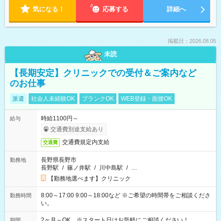
気になる！
応募する
詳細へ
掲載日：2026.08.05
未読
【長期安定】クリニックでの受付＆ご案内など
のお仕事
派遣
社会人未経験OK
ブランクOK
WEB登録・面接OK
時給1100円～
給与
交通費別途支給あり
交通費規定内支給
交通費
長野県長野市
勤務地
長野駅
/
篠ノ井駅
/
川中島駅
/
…
【勤務地選べます】クリニック
8:00～17:00 9:00～18:00など ※ご希望の時間帯をご相談くださ
勤務時間
い。
2ヶ月～OK ※スタート日はお気軽にご相談ください！
期間