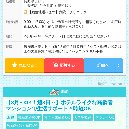
長野県長野市
勤務地
北長野駅
/
今井駅
/
豊野駅
/
…
【勤務地選べます】病院・クリニック
9:00～17:00など ※ご希望の時間帯をご相談ください。 ※日勤、
勤務時間
夜勤のみ、変則的な勤務等も相談OK！
2ヶ月～OK ※スタート日はお気軽にご相談ください！
期間
履歴書不要
/
40～50代活躍中
/
服装自由
/
シフト勤務
/
10名以
特徴
上の大量募集
/
電話対応なし
/
パソコンスキル不要
気になる！
応募する
詳細へ
掲載日：2026.08.06
未読
【8月～OK！週3日～】ホテルライクな高齢者
マンションで生活サポート＊時短OK
派遣
職種未経験OK
社会人未経験OK
大学生歓迎
ブランクOK
WEB登録・面接OK