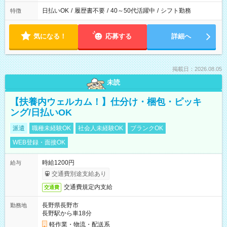
日払いOK
/
履歴書不要
/
40～50代活躍中
/
シフト勤務
特徴
気になる！
応募する
詳細へ
掲載日：2026.08.05
未読
【扶養内ウェルカム！】仕分け・梱包・ピッキ
ング/日払いOK
派遣
職種未経験OK
社会人未経験OK
ブランクOK
WEB登録・面接OK
時給1200円
給与
交通費別途支給あり
交通費規定内支給
交通費
長野県長野市
勤務地
長野駅から車18分
軽作業・物流・配送系