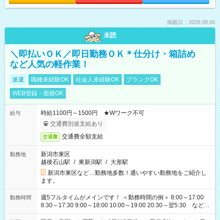
掲載日：2026.08.06
未読
＼即払いＯＫ／即日勤務ＯＫ＊仕分け・箱詰め
など人気の軽作業！
派遣
職種未経験OK
社会人未経験OK
ブランクOK
WEB登録・面接OK
時給1100円～1500円 ★Wワーク不可
給与
交通費別途支給あり
交通費全額支給
交通費
新潟市東区
勤務地
越後石山駅
/
東新潟駅
/
大形駅
新潟市東区など…勤務地多数！通いやすい勤務地をご紹介し
ます。
週5フルタイムがメインです！ ＜勤務時間の例＞ 8:00～17:00
勤務時間
8:30～17:30 9:00～18:00 10:00～19:00 20:30～翌5:30 など ★
その他にも勤務時間多数！ 日勤のみ、残業なし、交替制など