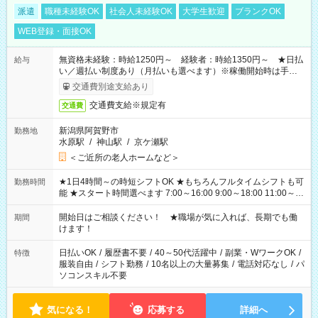
派遣
職種未経験OK
社会人未経験OK
大学生歓迎
ブランクOK
WEB登録・面接OK
無資格未経験：時給1250円～ 経験者：時給1350円～ ★日払
給与
い／週払い制度あり（月払いも選べます）※稼働開始時は手続き
完了次第のお支払いとなります。
交通費別途支給あり
交通費支給※規定有
交通費
新潟県阿賀野市
勤務地
水原駅
/
神山駅
/
京ケ瀬駅
＜ご近所の老人ホームなど＞
★1日4時間～の時短シフトOK ★もちろんフルタイムシフトも可
勤務時間
能 ★スタート時間選べます 7:00～16:00 9:00～18:00 11:00～
20:00 など 残業なし！ ※Wワークの場合、他のお仕事と合わせ
週40時間超の就業はご案内できません ※法令に基づき、週20時
開始日はご相談ください！ ★職場が気に入れば、長期でも働
期間
間以上勤務は社会保険への加入対象となります ※労働者派遣法
けます！
（日雇い派遣の原則禁止）により、短時間・短期間の就業はご
案内が難しい場合があります
日払いOK
/
履歴書不要
/
40～50代活躍中
/
副業・WワークOK
/
特徴
服装自由
/
シフト勤務
/
10名以上の大量募集
/
電話対応なし
/
パ
ソコンスキル不要
気になる！
応募する
詳細へ