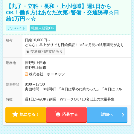
【丸子・立科・長和・上小地域】週1日から
OK！働き方はあなた次第♪警備・交通誘導☆日
給1万円～☆
アルバイト
職種未経験OK
日給10,000円～
給与
どんなに早上がりでも日給保証！ ※3ヶ月間の試用期間がありま
す。（試用期間中も日給10,000円！） ※各種資格取得により資
交通費別途支給あり
格手当が付きます！ 【試用期間】試用期間あり 試用期間の長
さ：3ヶ月 雇用形態、給与は本採用時と同じです。
長野県上田市
勤務地
長野県上田市
株式会社 ホーネッツ
8:00～17:00
勤務時間
実働時間：8時間/日 『今日は早めに終わった』『今日はフルで
頑張った』 ──そんな日々のバランスで無理なく続けられる仕事
です♪
週1日からOK / 副業・WワークOK / 10名以上の大量募集
特徴
気になる！
応募する
詳細へ