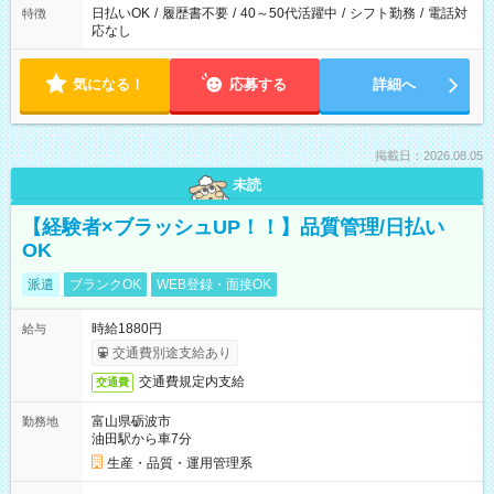
日払いOK
/
履歴書不要
/
40～50代活躍中
/
シフト勤務
/
電話対
特徴
応なし
気になる！
応募する
詳細へ
掲載日：2026.08.05
未読
【経験者×ブラッシュUP！！】品質管理/日払い
OK
派遣
ブランクOK
WEB登録・面接OK
時給1880円
給与
交通費別途支給あり
交通費規定内支給
交通費
富山県砺波市
勤務地
油田駅から車7分
生産・品質・運用管理系