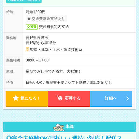
時給1200円
給与
交通費別途支給あり
交通費規定内支給
交通費
長野県長野市
勤務地
長野駅から車15分
製造・建築・土木・製造技術系
08:00～17:00
勤務時間
長期でお仕事できる方、大歓迎！
期間
日払いOK
/
履歴書不要
/
シフト勤務
/
電話対応なし
特徴
気になる！
応募する
詳細へ
未読
◎完全未経験OK/日払い・週払い対応！配送ス