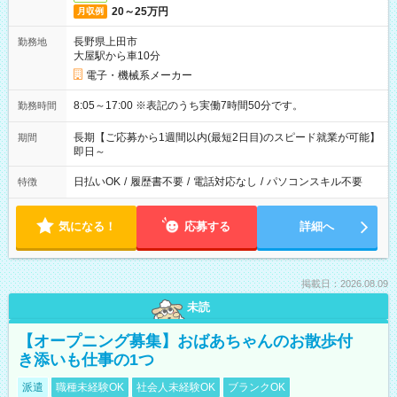
20～25万円
月収例
長野県上田市
勤務地
大屋駅から車10分
電子・機械系メーカー
8:05～17:00 ※表記のうち実働7時間50分です。
勤務時間
長期【ご応募から1週間以内(最短2日目)のスピード就業が可能】
期間
即日～
日払いOK
/
履歴書不要
/
電話対応なし
/
パソコンスキル不要
特徴
気になる！
応募する
詳細へ
掲載日：2026.08.09
未読
【オープニング募集】おばあちゃんのお散歩付
き添いも仕事の1つ
派遣
職種未経験OK
社会人未経験OK
ブランクOK