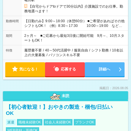
亀田駅
【自宅からドアtoドアで30分以内】介護施設でのお仕事。勤
務地選べます！
【日勤のみ】9:00～18:00（休憩60分） ■ご希望があればその他
勤務時間
シフトもOK！ （例）8:30～17:30 10:00～19:00 など
「家族とお休みを合わせたい」 「できれば残業はしたくない」
など、あなたのご希望に沿ったお仕事をご紹介します！ ※Wワ
2ヶ月～ ■ご応募から最短3日後に開始可能 9月～、10月スタ
期間
ーク希望の方へ 今ご覧のお仕事で希望する勤務時間と、もう1つ
ートもOK！
のお仕事の勤務時間。 合計で週40時間を超える場合は応募でき
ません
履歴書不要
/
40～50代活躍中
/
服装自由
/
シフト勤務
/
10名以
特徴
上の大量募集
/
パソコンスキル不要
気になる！
応募する
詳細へ
掲載日：2026.08.05
未読
【初心者歓迎！】おやきの製造・梱包/日払い
OK
派遣
職種未経験OK
社会人未経験OK
ブランクOK
WEB登録・面接OK