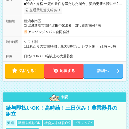
■昇給・昇格 一定の条件を満たした場合、契約更新の際に年2回
まで昇給の機会があります。 ■正社員登用制度あり ※月末締/翌
交通費別途支給あり
月25日支払い ※時間外手当、別途支給 ※深夜割増賃金 (22:00～
翌5:00までは時給が25%UPします) ☆給与前払い制度有！
新潟市南区
勤務地
☆Amazon直雇用で安定して働けます！ 【試用期間】試用期間
新潟県新潟市南区北田中518-6 DPL新潟南A区画
あり 試用期間の長さ：1週間 雇用形態、給与は本採用時と同じ
です。
アマゾンジャパン合同会社
シフト制
勤務時間
1日あたりの実働時間：最大8時間/日 シフト例 ・21時～6時
日払いOK / 10名以上の大量募集
特徴
気になる！
応募する
詳細へ
未読
給与即払いOK！高時給！土日休み！農業器具の
組立
派遣
職種未経験OK
社会人未経験OK
ブランクOK