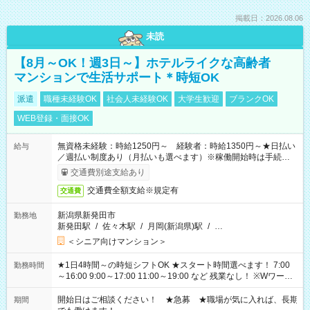
掲載日：2026.08.06
未読
【8月～OK！週3日～】ホテルライクな高齢者
マンションで生活サポート＊時短OK
派遣
職種未経験OK
社会人未経験OK
大学生歓迎
ブランクOK
WEB登録・面接OK
無資格未経験：時給1250円～ 経験者：時給1350円～★日払い
給与
／週払い制度あり（月払いも選べます）※稼働開始時は手続き完
了次第のお支払いとなります。
交通費別途支給あり
交通費全額支給※規定有
交通費
新潟県新発田市
勤務地
新発田駅
/
佐々木駅
/
月岡(新潟県)駅
/
…
＜シニア向けマンション＞
★1日4時間～の時短シフトOK ★スタート時間選べます！ 7:00
勤務時間
～16:00 9:00～17:00 11:00～19:00 など 残業なし！ ※Wワーク
の場合、他のお仕事と合わせ週40時間超の就業はご案内できま
せん ※法令に基づき、週20時間以上勤務は社会保険への加入対
開始日はご相談ください！ ★急募 ★職場が気に入れば、長期
期間
象となります ※労働者派遣法（日雇い派遣の原則禁止）によ