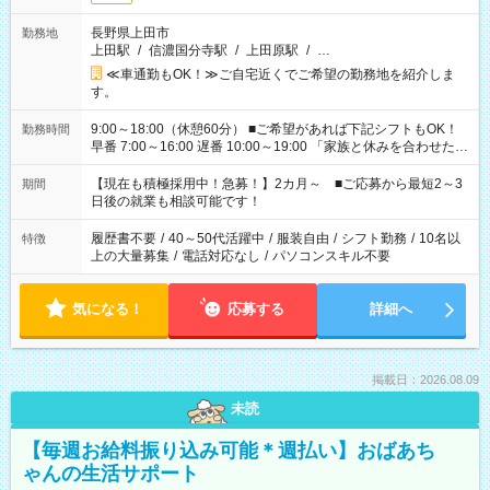
長野県上田市
勤務地
上田駅
/
信濃国分寺駅
/
上田原駅
/
…
≪車通勤もOK！≫ご自宅近くでご希望の勤務地を紹介しま
す。
9:00～18:00（休憩60分） ■ご希望があれば下記シフトもOK！
勤務時間
早番 7:00～16:00 遅番 10:00～19:00 「家族と休みを合わせた
い」 「余裕を持って夕飯の準備がしたい」 「できれば残業はし
たくない」 など、ご希望を教えてくださいね。 ※Wワーク希望
【現在も積極採用中！急募！】2カ月～ ■ご応募から最短2～3
期間
の方へ 今ご覧のお仕事で希望する勤務時間と、もう1つのお仕事
日後の就業も相談可能です！
の勤務時間。 合計で週40時間を超える場合は応募できません。
履歴書不要
/
40～50代活躍中
/
服装自由
/
シフト勤務
/
10名以
特徴
上の大量募集
/
電話対応なし
/
パソコンスキル不要
気になる！
応募する
詳細へ
掲載日：2026.08.09
未読
【毎週お給料振り込み可能＊週払い】おばあち
ゃんの生活サポート