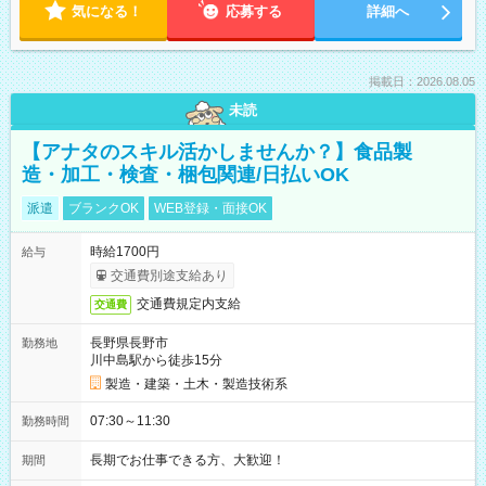
気になる！
応募する
詳細へ
掲載日：2026.08.05
未読
【アナタのスキル活かしませんか？】食品製
造・加工・検査・梱包関連/日払いOK
派遣
ブランクOK
WEB登録・面接OK
時給1700円
給与
交通費別途支給あり
交通費規定内支給
交通費
長野県長野市
勤務地
川中島駅から徒歩15分
製造・建築・土木・製造技術系
07:30～11:30
勤務時間
長期でお仕事できる方、大歓迎！
期間