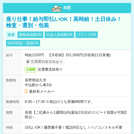
未読
座り仕事！給与即払いOK！高時給！土日休み！
検査・選別・包装
派遣
職種未経験OK
社会人未経験OK
ブランクOK
WEB登録・面接OK
時給1200円 【月収例】201,000円(月収例21日実働)
給与
交通費別途支給あり
交通費支給有り
交通費
長野県佐久市
勤務地
中込駅から車3分
素材系メーカー
8:30～17:30 ※表記のうち実働8時間です。
勤務時間
長期【ご応募から1週間以内(最短2日目)のスピード就業が可能】
期間
即日～
日払いOK
/
履歴書不要
/
電話対応なし
/
パソコンスキル不要
特徴