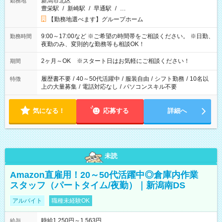
新潟市北区
勤務地
豊栄駅
/
新崎駅
/
早通駅
/
…
【勤務地選べます】グループホーム
9:00～17:00など ※ご希望の時間帯をご相談ください。 ※日勤、
勤務時間
夜勤のみ、変則的な勤務等も相談OK！
2ヶ月～OK ※スタート日はお気軽にご相談ください！
期間
履歴書不要
/
40～50代活躍中
/
服装自由
/
シフト勤務
/
10名以
特徴
上の大量募集
/
電話対応なし
/
パソコンスキル不要
気になる！
応募する
詳細へ
未読
Amazon直雇用！20～50代活躍中◎倉庫内作業
スタッフ（パートタイム/夜勤）｜新潟南DS
アルバイト
職種未経験OK
時給1,250円～1,563円
給与