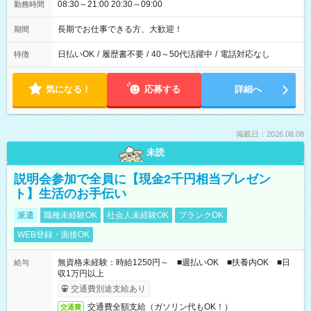
08:30～21:00 20:30～09:00
勤務時間
長期でお仕事できる方、大歓迎！
期間
日払いOK
/
履歴書不要
/
40～50代活躍中
/
電話対応なし
特徴
気になる！
応募する
詳細へ
掲載日：2026.08.08
未読
説明会参加で全員に【現金2千円相当プレゼン
ト】生活のお手伝い
派遣
職種未経験OK
社会人未経験OK
ブランクOK
WEB登録・面接OK
無資格未経験：時給1250円～ ■週払いOK ■扶養内OK ■日
給与
収1万円以上
交通費別途支給あり
交通費全額支給（ガソリン代もOK！）
交通費