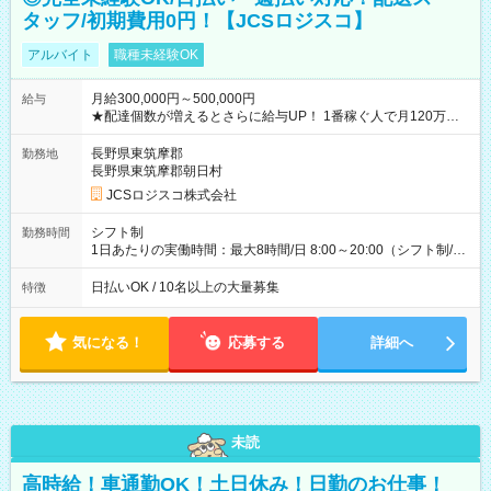
タッフ/初期費用0円！【JCSロジスコ】
アルバイト
職種未経験OK
月給300,000円～500,000円
給与
★配達個数が増えるとさらに給与UP！ 1番稼ぐ人で月120万ほ
ど！ ・主要都市エリア 月収55万円／週5日稼働 月収65万~112
万円／週6日稼働 ・地方郊外エリア 月収40万円／週5日稼働 月
長野県東筑摩郡
勤務地
収40万円~50万円／週6日稼働 ＜モデルイメージ＞ ■月収50万
長野県東筑摩郡朝日村
円 (27歳男性/江東区在住)※元建築関係 1日150個配達×25日勤務
JCSロジスコ株式会社
(日休み) ■月収80万円(43歳男性/墨田区在住)※元営業 1日200個
配達×25日勤務(月休み) 【試用期間】試用期間なし
シフト制
勤務時間
1日あたりの実働時間：最大8時間/日 8:00～20:00（シフト制/実
働8時間） ※週5日勤務（場所次第では週4も有り） ※配達状況
によって時間外での勤務可能性有り ※案件により多少の前後あ
日払いOK / 10名以上の大量募集
特徴
り ※配達が完了次第、帰社OKです
気になる！
応募する
詳細へ
未読
高時給！車通勤OK！土日休み！日勤のお仕事！