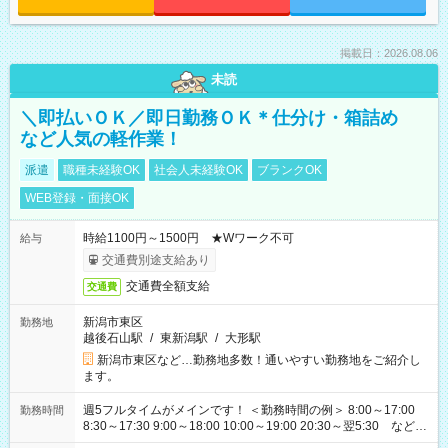
掲載日：2026.08.06
未読
＼即払いＯＫ／即日勤務ＯＫ＊仕分け・箱詰め
など人気の軽作業！
派遣
職種未経験OK
社会人未経験OK
ブランクOK
WEB登録・面接OK
時給1100円～1500円 ★Wワーク不可
給与
交通費別途支給あり
交通費全額支給
交通費
新潟市東区
勤務地
越後石山駅
/
東新潟駅
/
大形駅
新潟市東区など…勤務地多数！通いやすい勤務地をご紹介し
ます。
週5フルタイムがメインです！ ＜勤務時間の例＞ 8:00～17:00
勤務時間
8:30～17:30 9:00～18:00 10:00～19:00 20:30～翌5:30 など ★
その他にも勤務時間多数！ 日勤のみ、残業なし、交替制など