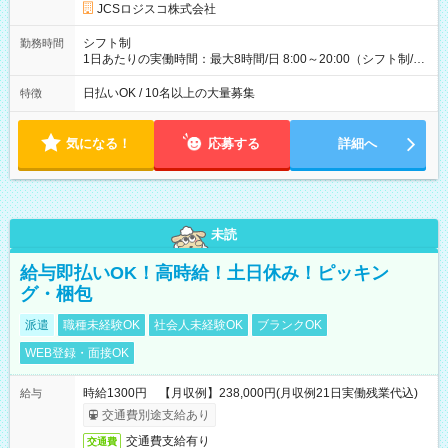
円 (27歳男性/江東区在住)※元建築関係 1日150個配達×25日勤務
JCSロジスコ株式会社
(日休み) ■月収80万円(43歳男性/墨田区在住)※元営業 1日200個
配達×25日勤務(月休み) 【試用期間】試用期間なし
シフト制
勤務時間
1日あたりの実働時間：最大8時間/日 8:00～20:00（シフト制/実
働8時間） ※週5日勤務（場所次第では週4も有り） ※配達状況
によって時間外での勤務可能性有り ※案件により多少の前後あ
日払いOK / 10名以上の大量募集
特徴
り ※配達が完了次第、帰社OKです
気になる！
応募する
詳細へ
未読
給与即払いOK！高時給！土日休み！ピッキン
グ・梱包
派遣
職種未経験OK
社会人未経験OK
ブランクOK
WEB登録・面接OK
時給1300円 【月収例】238,000円(月収例21日実働残業代込)
給与
交通費別途支給あり
交通費支給有り
交通費