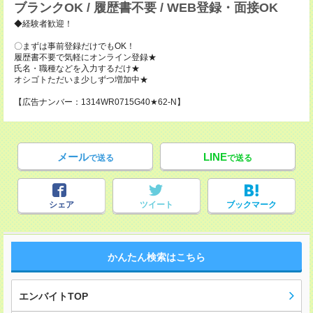
ブランクOK / 履歴書不要 / WEB登録・面接OK
◆経験者歓迎！
〇まずは事前登録だけでもOK！
履歴書不要で気軽にオンライン登録★
氏名・職種などを入力するだけ★
オシゴトただいま少しずつ増加中★
【広告ナンバー：1314WR0715G40★62-N】
メール
LINE
で送る
で送る
シェア
ツイート
ブックマーク
かんたん検索はこちら
エンバイトTOP