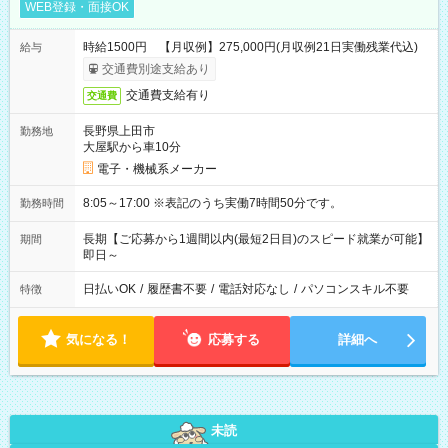
WEB登録・面接OK
時給1500円 【月収例】275,000円(月収例21日実働残業代込)
給与
交通費別途支給あり
交通費支給有り
交通費
長野県上田市
勤務地
大屋駅から車10分
電子・機械系メーカー
8:05～17:00 ※表記のうち実働7時間50分です。
勤務時間
長期【ご応募から1週間以内(最短2日目)のスピード就業が可能】
期間
即日～
日払いOK
/
履歴書不要
/
電話対応なし
/
パソコンスキル不要
特徴
気になる！
応募する
詳細へ
未読