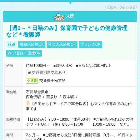
掲載日：2026.08.07
未読
【週2～＊日勤のみ】保育園で子どもの健康管理
など＊看護師
派遣
職種未経験OK
社会人未経験OK
ブランクOK
WEB登録・面接OK
時給1900円～ ■週払いOK ■日収1万5200円以上
給与
交通費別途支給あり
交通費全額支給
交通費
石川県金沢市
勤務地
西金沢駅
/
西泉駅
/
森本駅
/
…
【自宅からドアtoドアで30分以内】お近くの保育園でのお仕
事です！
【日勤のみ】9:00～18:00（休憩60分） ■ご希望があればその他
勤務時間
シフトもOK！ （例）8:30～17:30 10:00～19:00 など
「家族とお休みを合わせたい」 「余裕を持って夕飯の準備がし
たい」 「できれば残業はしたくない」 など、ご希望があれば教
2ヶ月～ ■ご応募から最短3日後に開始可能 9月～、10月スタ
期間
えてくださいね。 ※Wワーク希望の方へ 今ご覧のお仕事で希望