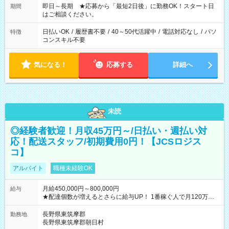
ご希望を教えてください！
即日～長期 ★応募から「最短2日後」に勤務OK！スタート日
期間
はご相談ください。
日払いOK
/
履歴書不要
/
40～50代活躍中
/
電話対応なし
/
パソ
特徴
コンスキル不要
気になる！
応募する
詳細へ
未読
◎経験者歓迎！月収45万円～/日払い・週払い対
応！配送スタッフ/初期費用0円！【JCSロジス
コ】
アルバイト
職種未経験OK
月給450,000円～800,000円
給与
★配達個数が増えるとさらに給与UP！ 1番稼ぐ人で月120万ほ
ど！ ・主要都市エリア 月収55万円／週5日稼働 月収65万~112
万円／週6日稼働 ・地方郊外エリア 月収40万円／週5日稼働 月
長野県東筑摩郡
勤務地
収40万円~50万円／週6日稼働 ＜モデルイメージ＞ ■月収50万
長野県東筑摩郡朝日村