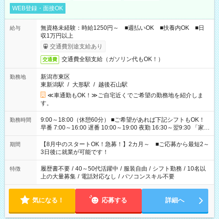
WEB登録・面接OK
無資格未経験：時給1250円～ ■週払いOK ■扶養内OK ■日
給与
収1万円以上
交通費別途支給あり
交通費全額支給（ガソリン代もOK！）
交通費
新潟市東区
勤務地
東新潟駅
/
大形駅
/
越後石山駅
≪車通勤もOK！≫ご自宅近くでご希望の勤務地を紹介しま
す。
9:00～18:00（休憩60分） ■ご希望があれば下記シフトもOK！
勤務時間
早番 7:00～16:00 遅番 10:00～19:00 夜勤 16:30～翌9:30 「家族
と休みを合わせたい」 「余裕を持って夕飯の準備がしたい」
「できれば残業はしたくない」 など、ご希望を教えてください
【8月中のスタートOK！急募！】2カ月～ ■ご応募から最短2～
期間
ね。 ※Wワーク希望の方へ 今ご覧のお仕事で希望する勤務時間
3日後に就業が可能です！
と、もう1つのお仕事の勤務時間。 合計で週40時間を超える場
合は応募できません。
履歴書不要
/
40～50代活躍中
/
服装自由
/
シフト勤務
/
10名以
特徴
上の大量募集
/
電話対応なし
/
パソコンスキル不要
気になる！
応募する
詳細へ