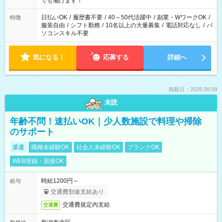
でも働けます！
り、短時間・短期間の就業はご案内が難しい場合があります
日払いOK
/
履歴書不要
/
40～50代活躍中
/
副業・WワークOK
/
特徴
服装自由
/
シフト勤務
/
10名以上の大量募集
/
電話対応なし
/
パ
ソコンスキル不要
気になる！
応募する
詳細へ
掲載日：2026.08.09
未読
年齢不問！速払いOK｜少人数施設で料理や掃除
のサポート
派遣
職種未経験OK
社会人未経験OK
ブランクOK
WEB登録・面接OK
時給1200円～
給与
交通費別途支給あり
交通費規定内支給
交通費