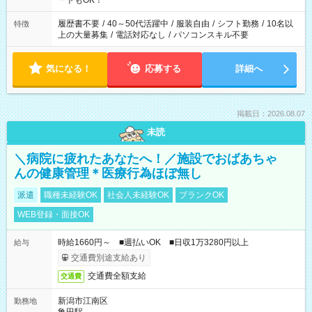
ートもOK！
する勤務時間と、もう1つのお仕事の勤務時間。 合計で週40時
間を超える場合は応募できません
履歴書不要
/
40～50代活躍中
/
服装自由
/
シフト勤務
/
10名以
特徴
上の大量募集
/
電話対応なし
/
パソコンスキル不要
気になる！
応募する
詳細へ
掲載日：2026.08.07
未読
＼病院に疲れたあなたへ！／施設でおばあちゃ
んの健康管理＊医療行為ほぼ無し
派遣
職種未経験OK
社会人未経験OK
ブランクOK
WEB登録・面接OK
時給1660円～ ■週払いOK ■日収1万3280円以上
給与
交通費別途支給あり
交通費全額支給
交通費
新潟市江南区
勤務地