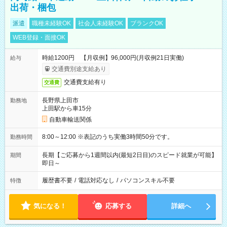
出荷・梱包
派遣
職種未経験OK
社会人未経験OK
ブランクOK
WEB登録・面接OK
時給1200円 【月収例】96,000円(月収例21日実働)
給与
交通費別途支給あり
交通費支給有り
交通費
長野県上田市
勤務地
上田駅から車15分
自動車輸送関係
8:00～12:00 ※表記のうち実働3時間50分です。
勤務時間
長期【ご応募から1週間以内(最短2日目)のスピード就業が可能】
期間
即日～
履歴書不要
/
電話対応なし
/
パソコンスキル不要
特徴
気になる！
応募する
詳細へ