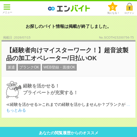
0
メニュー
気になる！
ログイン
お探しのバイト情報は掲載が終了しました。
掲載日 :2026
/
07
/
15
No.SCOTH15200756-T5
【経験者向けマイスターワーク！】超音波製
品の加工オペレーター/日払いOK
派遣
ブランクOK
WEB登録・面接OK
経験を活かせる！
プライベートが充実する！
≪経験を活かせる≫これまでの経験を活かしませんか？ブランクが
...
もっとみる
あなたの閲覧履歴からのオススメ