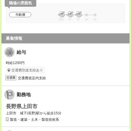
職場の雰囲気
年齢層
20代
30
40
50
60
募集情報
給与
時給1200円
交通費別途支給あり
交通費規定内支給
交通費
勤務地
長野県上田市
上田市 城下(長野)駅から徒歩15分
製造・建築・土木・製造技術系