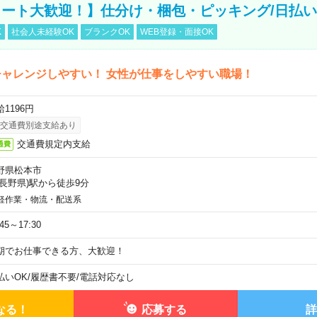
ート大歓迎！】仕分け・梱包・ピッキング/日払い
K
社会人未経験OK
ブランクOK
WEB登録・面接OK
ャレンジしやすい！ 女性が仕事をしやすい職場！
1196円
交通費別途支給あり
交通費規定内支給
通費
野県松本市
(長野県)駅から徒歩9分
軽作業・物流・配送系
:45～17:30
期でお仕事できる方、大歓迎！
払いOK
/
履歴書不要
/
電話対応なし
なる！
応募する
詳