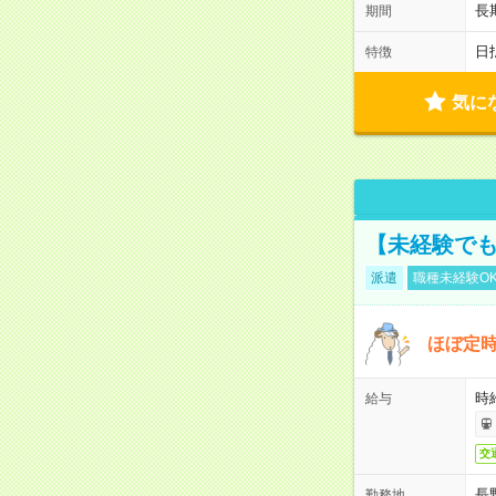
長
期間
日
特徴
気に
【未経験でも
派遣
職種未経験O
ほぼ定時
時給
給与
交
長
勤務地