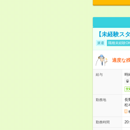
【未経験スタ
派遣
職種未経験O
適度な残
時給
給与
交
長
勤務地
松
20
勤務時間