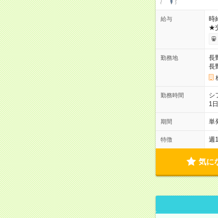
時給
給与
★
長
勤務地
長
シ
勤務時間
1
単
期間
週
特徴
気に