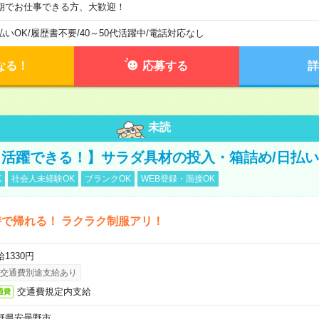
期でお仕事できる方、大歓迎！
払いOK
/
履歴書不要
/
40～50代活躍中
/
電話対応なし
なる！
応募する
詳
未読
活躍できる！】サラダ具材の投入・箱詰め/日払い
K
社会人未経験OK
ブランクOK
WEB登録・面接OK
で帰れる！ ラクラク制服アリ！
1330円
交通費別途支給あり
交通費規定内支給
通費
野県安曇野市