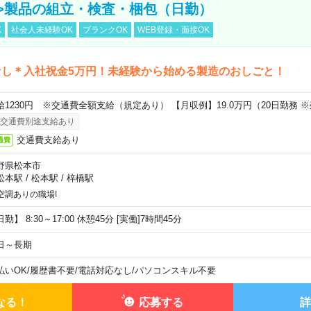
>製品の組立・検査・梱包（日勤）
K
社会人未経験OK
ブランクOK
WEB登録・面接OK
なし＊入社祝金5万円！未経験から始める製造のおしごと！
給1230円 ※交通費全額支給（規定あり） 【月収例】19.0万円（20日勤務 
交通費別途支給あり
交通費支給あり
通費
野県松本市
松本駅
/
松本駅
/
梓橋駅
空調ありの職場!
勤】 8:30～17:00 休憩45分 [実働]7時間45分
日～長期
払いOK
/
履歴書不要
/
電話対応なし
/
パソコンスキル不要
なる！
応募する
詳