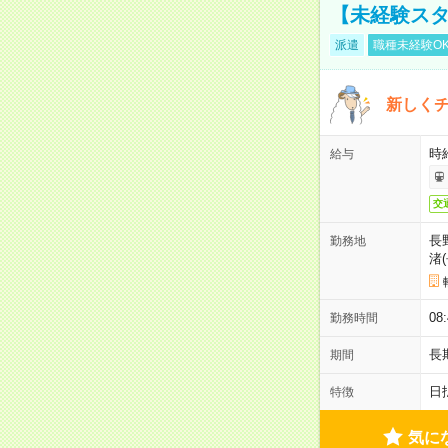
【未経験スタ
派遣
職種未経験O
新しくチ
時給
給与
交
長
勤務地
渚
08
勤務時間
長
期間
日
特徴
気に