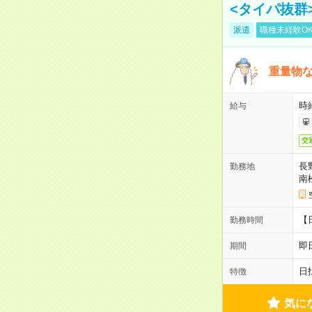
<タイパ抜群
派遣
職種未経験O
重量物
時
給与
交
長
勤務地
南
【日
勤務時間
即
期間
日
特徴
気に