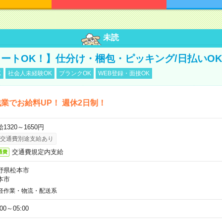
未読
ートOK！】仕分け・梱包・ピッキング/日払いOK
K
社会人未経験OK
ブランクOK
WEB登録・面接OK
業でお給料UP！ 週休2日制！
1320～1650円
交通費別途支給あり
交通費規定内支給
通費
野県松本市
本市
軽作業・物流・配送系
:00～05:00