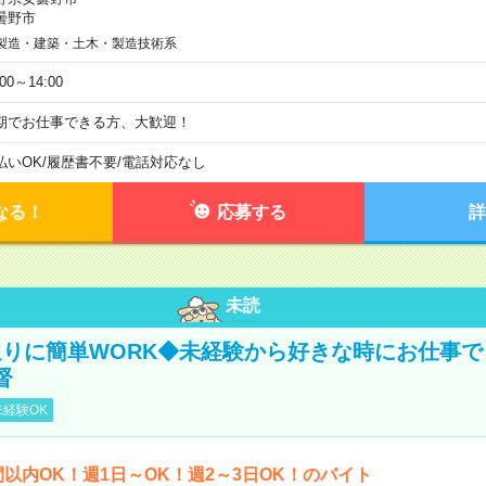
曇野市
製造・建築・土木・製造技術系
:00～14:00
期でお仕事できる方、大歓迎！
払いOK
/
履歴書不要
/
電話対応なし
なる！
応募する
詳
未読
りに簡単WORK◆未経験から好きな時にお仕事で
督
経験OK
間以内OK！週1日～OK！週2～3日OK！のバイト