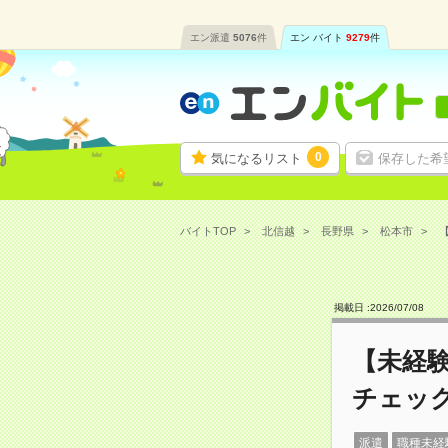
エン派遣
5076
件
エン バイト
9279
件
0
気になるリスト
保存した希
バイトTOP
北信越
長野県
松本市
【
掲載日 :
2026
/
07
/
08
【未経
チェック
派遣
職種未経