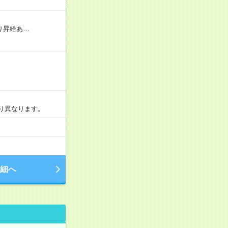
り昇給あ…
より異なります。
細へ