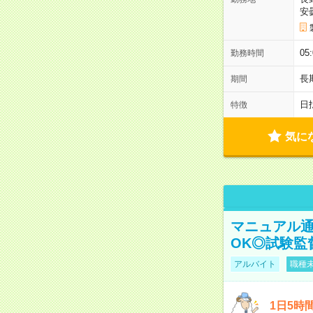
安
05
勤務時間
長
期間
日
特徴
気に
マニュアル通
OK◎試験監
アルバイト
職種未
1日5時