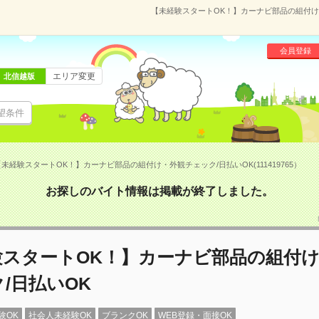
【未経験スタートOK！】カーナビ部品の組付け・外
会員登録
エリア変更
北信越版
望条件
未経験スタートOK！】カーナビ部品の組付け・外観チェック/日払いOK(111419765）
お探しのバイト情報は掲載が終了しました。
験スタートOK！】カーナビ部品の組付
/日払いOK
験OK
社会人未経験OK
ブランクOK
WEB登録・面接OK