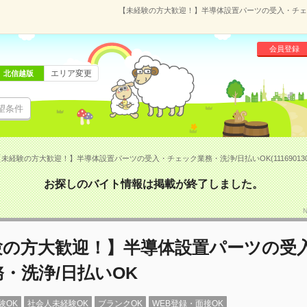
【未経験の方大歓迎！】半導体設置パーツの受入・チェック
会員登録
エリア変更
北信越版
望条件
【未経験の方大歓迎！】半導体設置パーツの受入・チェック業務・洗浄/日払いOK(11169013
お探しのバイト情報は掲載が終了しました。
N
験の方大歓迎！】半導体設置パーツの受
・洗浄/日払いOK
験OK
社会人未経験OK
ブランクOK
WEB登録・面接OK