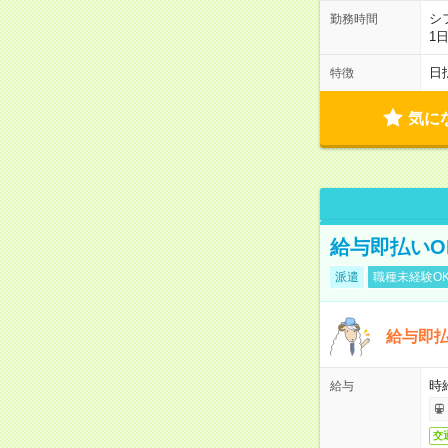
シ
勤務時間
1
日
特徴
気に
給与即払いO
派遣
職種未経験O
給与即払
時
給与
交