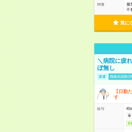
履
特徴
不
気に
＼病院に疲
ぼ無し
派遣
職種未経験O
【日勤
す
時
給与
交