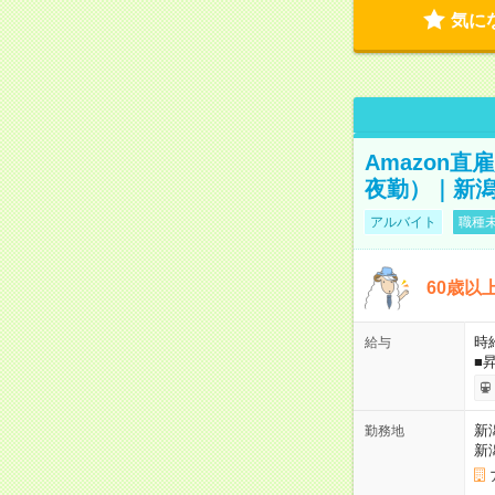
気に
Amazon
夜勤）｜新潟
アルバイト
職種未
60歳以
時給
給与
■
新
勤務地
新