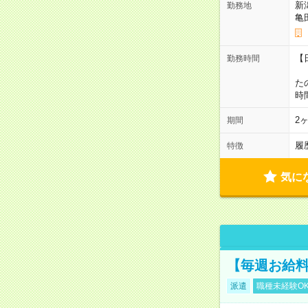
新
勤務地
亀
【
勤務時間
1
た
時
2
期間
履
特徴
気に
【毎週お給
派遣
職種未経験O