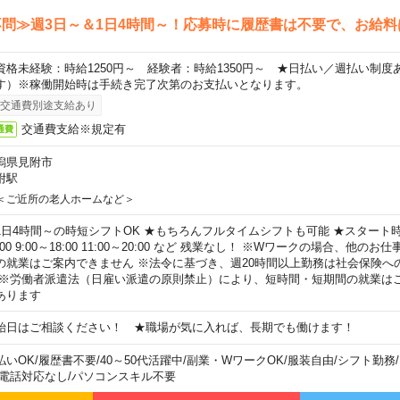
問≫週3日～＆1日4時間～！応募時に履歴書は不要で、お給料
資格未経験：時給1250円～ 経験者：時給1350円～ ★日払い／週払い制
す）※稼働開始時は手続き完了次第のお支払いとなります。
交通費別途支給あり
交通費支給※規定有
通費
潟県見附市
附駅
＜ご近所の老人ホームなど＞
1日4時間～の時短シフトOK ★もちろんフルタイムシフトも可能 ★スタート時間
:00 9:00～18:00 11:00～20:00 など 残業なし！ ※Wワークの場合、他の
の就業はご案内できません ※法令に基づき、週20時間以上勤務は社会保険へ
 ※労働者派遣法（日雇い派遣の原則禁止）により、短時間・短期間の就業は
あります
始日はご相談ください！ ★職場が気に入れば、長期でも働けます！
払いOK
/
履歴書不要
/
40～50代活躍中
/
副業・WワークOK
/
服装自由
/
シフト勤務
/
電話対応なし
/
パソコンスキル不要