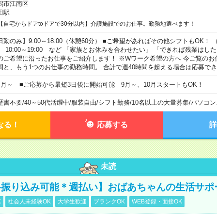
潟市江南区
田駅
【自宅からドアtoドアで30分以内】介護施設でのお仕事。勤務地選べます！
日勤のみ】9:00～18:00（休憩60分） ■ご希望があればその他シフトもOK！ （例）
0:00～19:00 など 「家族とお休みを合わせたい」 「できれば残業はし
のご希望に沿ったお仕事をご紹介します！ ※Wワーク希望の方へ 今ご覧のお
間と、もう1つのお仕事の勤務時間。 合計で週40時間を超える場合は応募で
ヶ月～ ■ご応募から最短3日後に開始可能 9月～、10月スタートもOK！
歴書不要
/
40～50代活躍中
/
服装自由
/
シフト勤務
/
10名以上の大量募集
/
パソコン
なる！
応募する
詳
未読
料振り込み可能＊週払い】おばあちゃんの生活サポ
K
社会人未経験OK
大学生歓迎
ブランクOK
WEB登録・面接OK