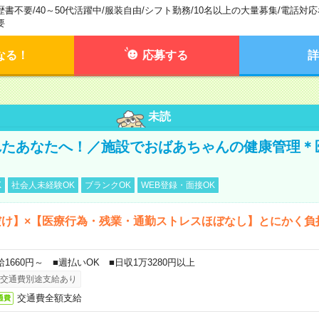
歴書不要
/
40～50代活躍中
/
服装自由
/
シフト勤務
/
10名以上の大量募集
/
電話対応
要
なる！
応募する
詳
未読
れたあなたへ！／施設でおばあちゃんの健康管理＊
K
社会人未経験OK
ブランクOK
WEB登録・面接OK
だけ】×【医療行為・残業・通勤ストレスほぼなし】とにかく負
給1660円～ ■週払いOK ■日収1万3280円以上
交通費別途支給あり
交通費全額支給
通費