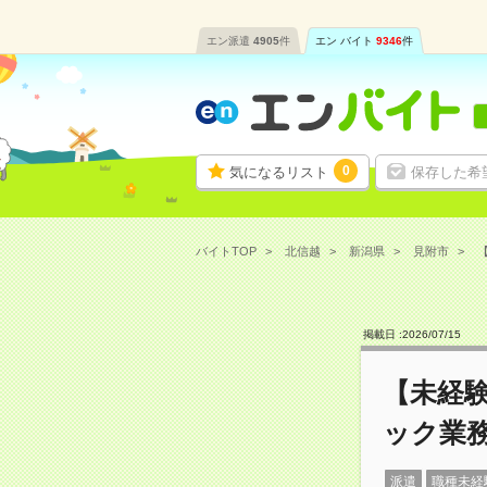
エン派遣
4905
件
エン バイト
9346
件
0
気になるリスト
保存した希
バイトTOP
北信越
新潟県
見附市
掲載日 :
2026
/
07
/
15
【未経
ック業務
派遣
職種未経