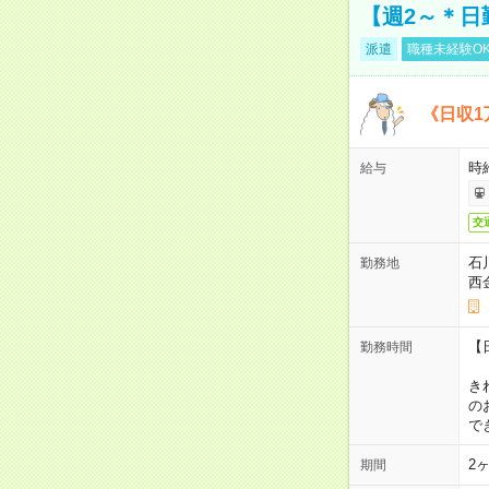
【週2～＊日
派遣
職種未経験O
《日収1
時
給与
交
石
勤務地
西
【
勤務時間
1
き
の
で
2
期間