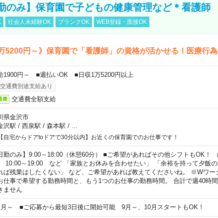
勤のみ】保育園で子どもの健康管理など＊看護師
K
社会人未経験OK
ブランクOK
WEB登録・面接OK
万5200円～》保育園で「看護師」の資格が活かせる！医療行
給1900円～ ■週払いOK ■日収1万5200円以上
交通費別途支給あり
交通費全額支給
通費
川県金沢市
金沢駅
/
西泉駅
/
森本駅
/
…
【自宅からドアtoドアで30分以内】お近くの保育園でのお仕事です！
日勤のみ】9:00～18:00（休憩60分） ■ご希望があればその他シフトもOK！ （例）
0:00～19:00 など 「家族とお休みを合わせたい」 「余裕を持って夕飯
れば残業はしたくない」 など、ご希望があれば教えてくださいね。 ※Wワー
お仕事で希望する勤務時間と、もう1つのお仕事の勤務時間。 合計で週40時
きません
ヶ月～ ■ご応募から最短3日後に開始可能 9月～、10月スタートもOK！