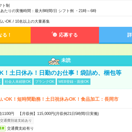
フト制
日あたりの実働時間：最大8時間/日 シフト例 ・21時～6時
払いOK / 10名以上の大量募集
なる！
応募する
詳
未読
K！土日休み！日勤のお仕事！袋詰め、梱包等
K
社会人未経験OK
ブランクOK
WEB登録・面接OK
いOK！短時間勤務！土日祝休みOK！食品加工：長岡市
給1100円 【月収例】115,000円(月収例21日5時間/日実働)
交通費別途支給あり
交通費支給有り
通費