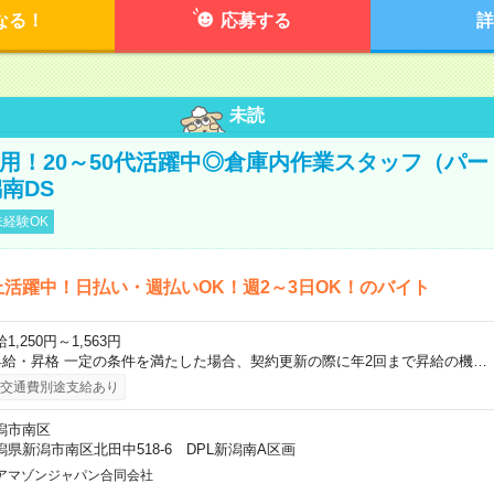
なる！
応募する
詳
未読
直雇用！20～50代活躍中◎倉庫内作業スタッフ（パー
南DS
経験OK
上活躍中！日払い・週払いOK！週2～3日OK！のバイト
1,250円～1,563円
昇給・昇格 一定の条件を満たした場合、契約更新の際に年2回まで昇給の機…
交通費別途支給あり
潟市南区
潟県新潟市南区北田中518-6 DPL新潟南A区画
アマゾンジャパン合同会社