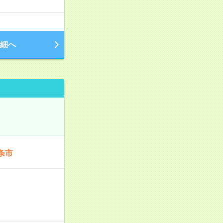
細へ
条市