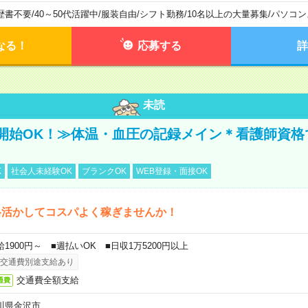
歴書不要
/
40～50代活躍中
/
服装自由
/
シフト勤務
/
10名以上の大量募集
/
パソコン
なる！
応募する
詳
未読
開始OK！≫体温・血圧の記録メイン＊看護師資格
K
社会人未経験OK
ブランクOK
WEB登録・面接OK
格活かしてコスパよく稼ぎませんか！
給1900円～ ■週払いOK ■日収1万5200円以上
交通費別途支給あり
交通費全額支給
通費
川県金沢市