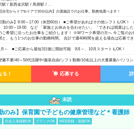
沢駅
/
新西金沢駅
/
馬替駅
/
…
【自宅からドアtoドアで30分以内】介護施設でのお仕事。勤務地選べます！
日勤のみ】9:00～17:00（休憩60分） ■ご希望があればその他シフトもOK！ （例）
0:00～19:00 など 「家族とお休みを合わせたい」 「できれば残業はし
のご希望に沿ったお仕事をご紹介します！ ※Wワーク希望の方へ 今ご覧のお
間と、もう1つのお仕事の勤務時間。 合計で週40時間を超える場合は応募で
ヶ月～ ■ご応募から最短3日後に開始可能 9月～、10月スタートもOK！
歴書不要
/
40～50代活躍中
/
服装自由
/
シフト勤務
/
10名以上の大量募集
/
パソコン
なる！
応募する
詳
未読
勤のみ】保育園で子どもの健康管理など＊看護師
K
社会人未経験OK
ブランクOK
WEB登録・面接OK