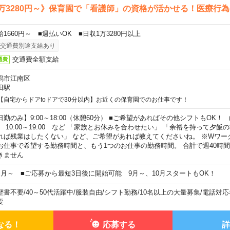
万3280円～》保育園で「看護師」の資格が活かせる！医療行
給1660円～ ■週払いOK ■日収1万3280円以上
交通費別途支給あり
交通費全額支給
通費
潟市江南区
田駅
【自宅からドアtoドアで30分以内】お近くの保育園でのお仕事です！
日勤のみ】9:00～18:00（休憩60分） ■ご希望があればその他シフトもOK！ （例）
0:00～19:00 など 「家族とお休みを合わせたい」 「余裕を持って夕飯
れば残業はしたくない」 など、ご希望があれば教えてくださいね。 ※Wワー
お仕事で希望する勤務時間と、もう1つのお仕事の勤務時間。 合計で週40時
きません
ヶ月～ ■ご応募から最短3日後に開始可能 9月～、10月スタートもOK！
歴書不要
/
40～50代活躍中
/
服装自由
/
シフト勤務
/
10名以上の大量募集
/
電話対応
要
なる！
応募する
詳