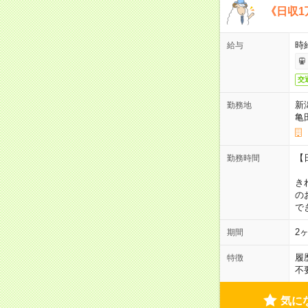
《日収1
時
給与
交
新
勤務地
亀
【
勤務時間
1
き
の
で
2
期間
履
特徴
不
気に