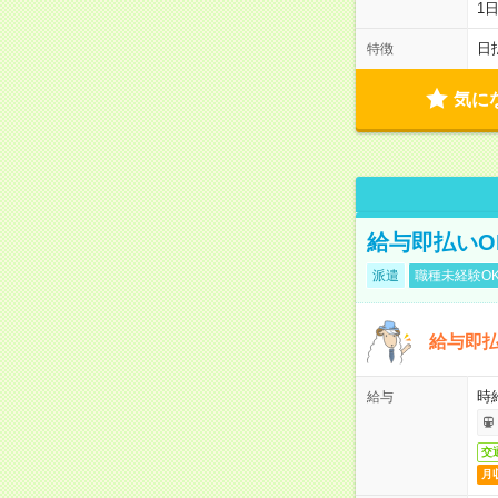
1
日
特徴
気に
給与即払いO
派遣
職種未経験O
給与即
時
給与
交
月