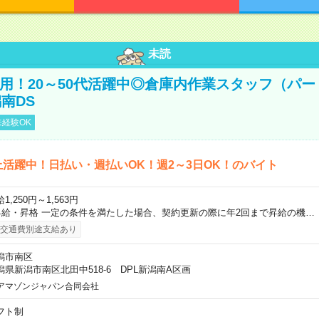
未読
直雇用！20～50代活躍中◎倉庫内作業スタッフ（パー
南DS
経験OK
上活躍中！日払い・週払いOK！週2～3日OK！のバイト
1,250円～1,563円
昇給・昇格 一定の条件を満たした場合、契約更新の際に年2回まで昇給の機…
交通費別途支給あり
潟市南区
潟県新潟市南区北田中518-6 DPL新潟南A区画
アマゾンジャパン合同会社
フト制