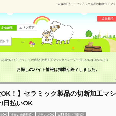
【未経験OK！】セラミック製品の切断加工マシンオ
会員登録
エリア変更
北信越版
望条件
未経験OK！】セラミック製品の切断加工マシンオペレーター/日払いOK(111690127）
お探しのバイト情報は掲載が終了しました。
N
験OK！】セラミック製品の切断加工マ
/日払いOK
験OK
社会人未経験OK
ブランクOK
WEB登録・面接OK