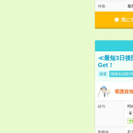
履
特徴
気に
≪最短3日後
Get！
派遣
職種未経験O
看護資
時
給与
交
石
勤務地