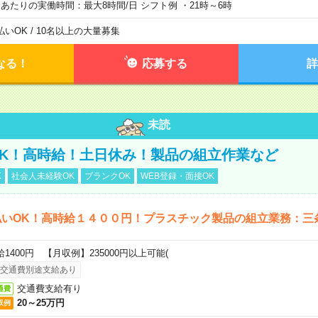
日あたりの実働時間：最大8時間/日 シフト例 ・21時～6時
払いOK / 10名以上の大量募集
なる！
応募する
詳
未読
K！高時給！土日休み！製品の組立作業など
K
社会人未経験OK
ブランクOK
WEB登録・面接OK
払いOK！高時給１４００円！プラスチック製品の組立業務：三
給1400円 【月収例】235000円以上可能(
交通費別途支給あり
交通費支給有り
通費
20～25万円
収例