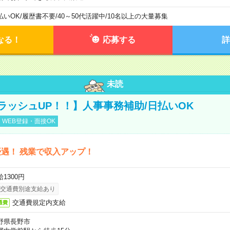
払いOK
/
履歴書不要
/
40～50代活躍中
/
10名以上の大量募集
なる！
応募する
詳
未読
ラッシュUP！！】人事事務補助/日払いOK
WEB登録・面接OK
遇！ 残業で収入アップ！
1300円
交通費別途支給あり
交通費規定内支給
通費
野県長野市