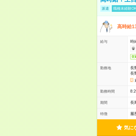
派遣
職種未経験O
高時給1
時給
給与
交
長
勤務地
長
8
勤務時間
長
期間
履
特徴
気に