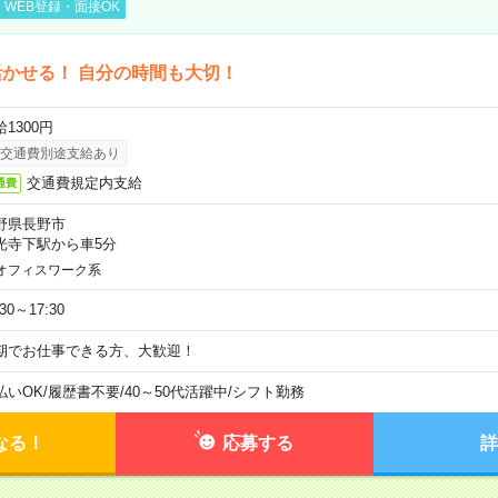
WEB登録・面接OK
かせる！ 自分の時間も大切！
1300円
交通費別途支給あり
交通費規定内支給
通費
野県長野市
光寺下駅から車5分
オフィスワーク系
:30～17:30
期でお仕事できる方、大歓迎！
払いOK
/
履歴書不要
/
40～50代活躍中
/
シフト勤務
なる！
応募する
詳