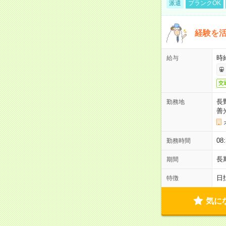
派遣
ブランクOK
経験を活
時給
給与
交
長
勤務地
善
08
勤務時間
長
期間
日
特徴
気に