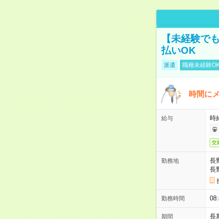
【未経験でも
払いOK
派遣
職種未経験O
時間にメ
時給
給与
交
長
勤務地
長
08
勤務時間
長
期間