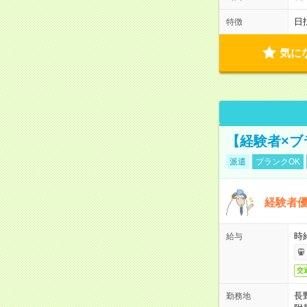
日
特徴
気に
【経験者×ブ
派遣
ブランクOK
経験者優
時給
給与
交
長
勤務地