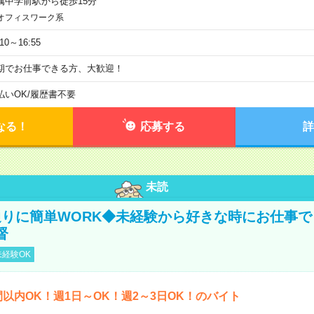
属中学前駅から徒歩15分
オフィスワーク系
:10～16:55
期でお仕事できる方、大歓迎！
払いOK
/
履歴書不要
なる！
応募する
詳
未読
りに簡単WORK◆未経験から好きな時にお仕事で
督
経験OK
間以内OK！週1日～OK！週2～3日OK！のバイト