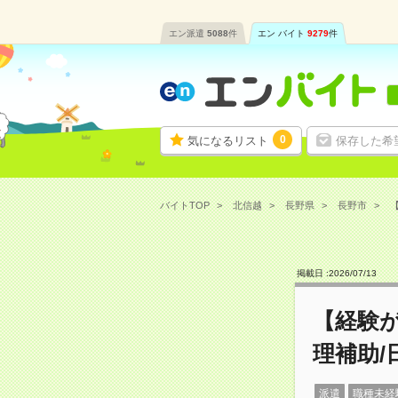
エン派遣
5088
件
エン バイト
9279
件
0
気になるリスト
保存した希
バイトTOP
北信越
長野県
長野市
【
掲載日 :
2026
/
07
/
13
【経験
理補助/
派遣
職種未経