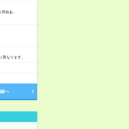
り昇給あ…
より異なります。
細へ