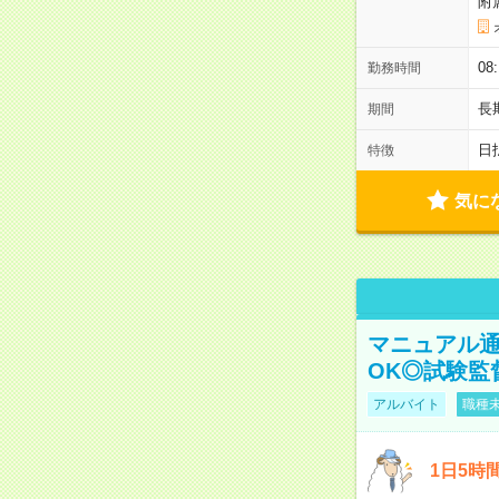
附
08
勤務時間
長
期間
日
特徴
気に
マニュアル通
OK◎試験監
アルバイト
職種未
1日5時