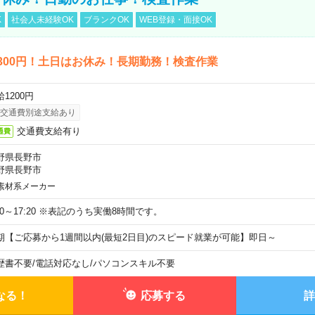
K
社会人未経験OK
ブランクOK
WEB登録・面接OK
300円！土日はお休み！長期勤務！検査作業
1200円
交通費別途支給あり
交通費支給有り
通費
野県長野市
野県長野市
素材系メーカー
:20～17:20 ※表記のうち実働8時間です。
期【ご応募から1週間以内(最短2日目)のスピード就業が可能】即日～
歴書不要
/
電話対応なし
/
パソコンスキル不要
なる！
応募する
詳