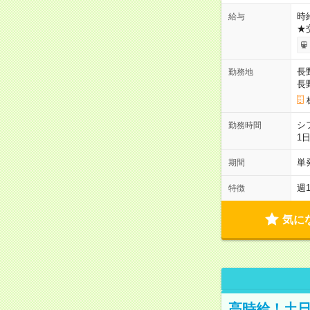
時給
給与
★
長
勤務地
長
シ
勤務時間
1
単
期間
週
特徴
気に
高時給！土