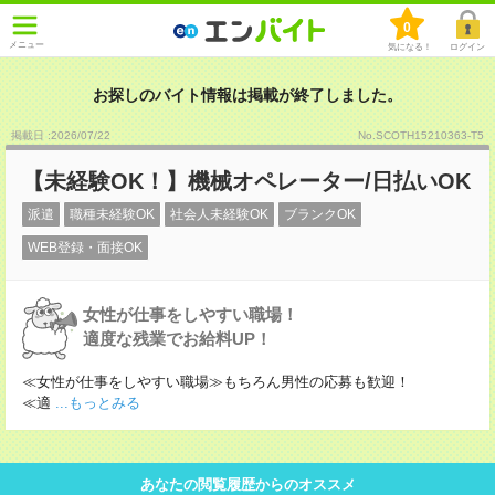
0
メニュー
気になる！
ログイン
お探しのバイト情報は掲載が終了しました。
掲載日 :2026
/
07
/
22
No.SCOTH15210363-T5
【未経験OK！】機械オペレーター/日払いOK
派遣
職種未経験OK
社会人未経験OK
ブランクOK
WEB登録・面接OK
女性が仕事をしやすい職場！
適度な残業でお給料UP！
≪女性が仕事をしやすい職場≫もちろん男性の応募も歓迎！
≪適
...もっとみる
あなたの閲覧履歴からのオススメ