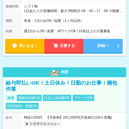
円（役割手当＋100円）×6時間＝日収8,400円＋交通費 【試用期
間】試用期間なし
シフト制
勤務時間
1日あたりの実働時間：最大7時間/日 09：00～17：00 ※勤務時
間は 試験により異なります。
単発・1日のみOK / 短期（1ヶ月以内）
期間
週1日からOK / 副業・WワークOK / 10名以上の大量募集
特徴
気になる！
応募する
詳細へ
未読
給与即払いOK！土日休み！日勤のお仕事！梱包
作業
派遣
職種未経験OK
社会人未経験OK
ブランクOK
WEB登録・面接OK
時給1200円 【月収例】201,000円(月収例21日8ｈ実働)
給与
交通費別途支給あり