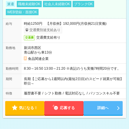
派遣
職種未経験OK
社会人未経験OK
ブランクOK
WEB登録・面接OK
時給1250円 【月収例】192,000円(月収例21日実働)
給与
交通費別途支給あり
交通費支給有り
交通費
新潟市西区
勤務地
青山駅から車13分
食品関連企業
8:30～16:50 13:00～21:20 ※表記のうち実働7時間20分です。
勤務時間
長期【ご応募から1週間以内(最短2日目)のスピード就業が可能】
期間
即日～
履歴書不要
/
シフト勤務
/
電話対応なし
/
パソコンスキル不要
特徴
気になる！
応募する
詳細へ