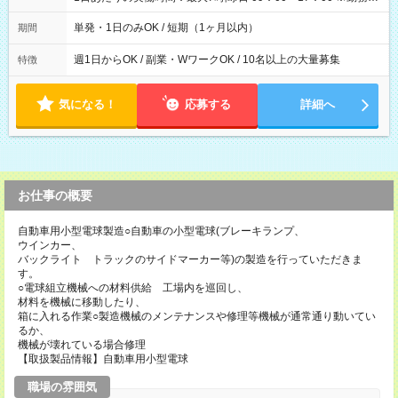
間は 試験により異なります。
単発・1日のみOK / 短期（1ヶ月以内）
期間
週1日からOK / 副業・WワークOK / 10名以上の大量募集
特徴
気になる！
応募する
詳細へ
お仕事の概要
自動車用小型電球製造○自動車の小型電球(ブレーキランプ、
ウインカー、
バックライト トラックのサイドマーカー等)の製造を行っていただきま
す。
○電球組立機械への材料供給 工場内を巡回し、
材料を機械に移動したり、
箱に入れる作業○製造機械のメンテナンスや修理等機械が通常通り動いてい
るか、
機械が壊れている場合修理
【取扱製品情報】自動車用小型電球
職場の雰囲気