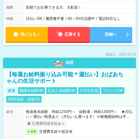
長期でお仕事できる方、大歓迎！
期間
日払いOK
/
履歴書不要
/
40～50代活躍中
/
電話対応なし
特徴
気になる！
応募する
詳細へ
掲載日：2026.08.03
未読
【毎週お給料振り込み可能＊週払い】おばあち
ゃんの生活サポート
派遣
職種未経験OK
社会人未経験OK
大学生歓迎
ブランクOK
WEB登録・面接OK
無資格未経験：時給1250円～ 経験者：時給1350円～ ★日払
給与
い／週払い制度あり（月払いも選べます）※稼働開始時は手続き
完了次第のお支払いとなります。
交通費別途支給あり
交通費支給※規定有
交通費