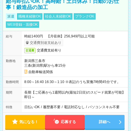
給与即払いOK！高時給！土日休み！日勤のお仕
事！鍛造品の加工
派遣
職種未経験OK
社会人未経験OK
ブランクOK
WEB登録・面接OK
時給1400円 【月収例】256,949円以上可能
給与
交通費別途支給あり
交通費支給有り
交通費
新潟県三条市
勤務地
三条(新潟県)駅から車15分
自動車輸送関係
8:00～16:40 16:30～1:10 ※表記のうち実働7時間45分です。
勤務時間
長期【ご応募から1週間以内(最短2日目)のスピード就業が可能】
期間
即日～
日払いOK
/
履歴書不要
/
電話対応なし
/
パソコンスキル不要
特徴
気になる！
応募する
詳細へ