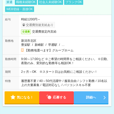
派遣
職種未経験OK
社会人未経験OK
ブランクOK
WEB登録・面接OK
時給1200円～
給与
交通費別途支給あり
交通費規定内支給
交通費
新潟市北区
勤務地
豊栄駅
/
新崎駅
/
早通駅
/
…
【勤務地選べます】グループホーム
9:00～17:00など ※ご希望の時間帯をご相談ください。 ※日勤、
勤務時間
夜勤のみ、変則的な勤務等も相談OK！
2ヶ月～OK ※スタート日はお気軽にご相談ください！
期間
履歴書不要
/
40～50代活躍中
/
服装自由
/
シフト勤務
/
10名以
特徴
上の大量募集
/
電話対応なし
/
パソコンスキル不要
気になる！
応募する
詳細へ