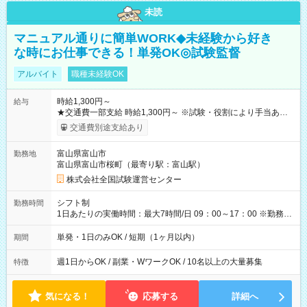
未読
マニュアル通りに簡単WORK◆未経験から好き
な時にお仕事できる！単発OK◎試験監督
アルバイト
職種未経験OK
時給1,300円～
給与
★交通費一部支給 時給1,300円～ ※試験・役割により手当あり
※勤務回数により昇給あり 【即給（前払い）オプションあ
交通費別途支給あり
り！】 希望される場合、勤務から1週間ほどで給与の一部を受け
取れます。 ※手数料418円がかかります。 【過去試験日の収入
富山県富山市
勤務地
例】 ・河合塾模擬試験 8:30～17:30（休憩1時間） 時給1,300円
富山県富山市桜町（最寄り駅：富山駅）
×8時間＝日収10,400円＋交通費 ※当日の役割により時給＋100
円の場合あり ・国家試験 7:00～13:30（休憩なし） 時給1,300
株式会社全国試験運営センター
円（役割手当＋100円）×6時間＝日収8,400円＋交通費 【試用期
間】試用期間なし
シフト制
勤務時間
1日あたりの実働時間：最大7時間/日 09：00～17：00 ※勤務時
間は 試験により異なります。
単発・1日のみOK / 短期（1ヶ月以内）
期間
週1日からOK / 副業・WワークOK / 10名以上の大量募集
特徴
気になる！
応募する
詳細へ