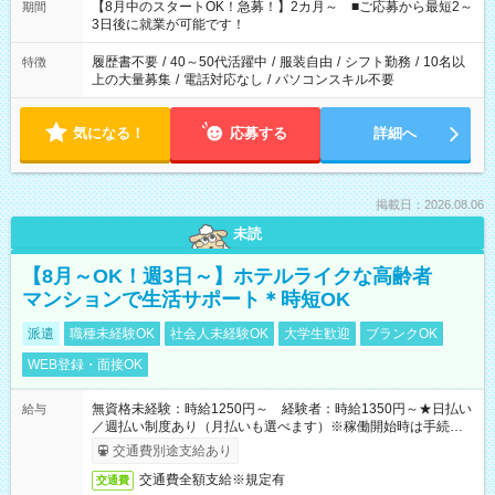
「できれば残業はしたくない」 など、ご希望を教えてください
【8月中のスタートOK！急募！】2カ月～ ■ご応募から最短2～
期間
ね。 ※Wワーク希望の方へ 今ご覧のお仕事で希望する勤務時間
3日後に就業が可能です！
と、もう1つのお仕事の勤務時間。 合計で週40時間を超える場
合は応募できません。
履歴書不要
/
40～50代活躍中
/
服装自由
/
シフト勤務
/
10名以
特徴
上の大量募集
/
電話対応なし
/
パソコンスキル不要
気になる！
応募する
詳細へ
掲載日：2026.08.06
未読
【8月～OK！週3日～】ホテルライクな高齢者
マンションで生活サポート＊時短OK
派遣
職種未経験OK
社会人未経験OK
大学生歓迎
ブランクOK
WEB登録・面接OK
無資格未経験：時給1250円～ 経験者：時給1350円～★日払い
給与
／週払い制度あり（月払いも選べます）※稼働開始時は手続き完
了次第のお支払いとなります。
交通費別途支給あり
交通費全額支給※規定有
交通費