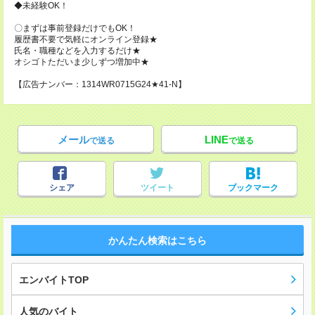
◆未経験OK！
〇まずは事前登録だけでもOK！
履歴書不要で気軽にオンライン登録★
氏名・職種などを入力するだけ★
オシゴトただいま少しずつ増加中★
【広告ナンバー：1314WR0715G24★41-N】
メール
LINE
で送る
で送る
シェア
ツイート
ブックマーク
かんたん検索はこちら
エンバイトTOP
人気のバイト