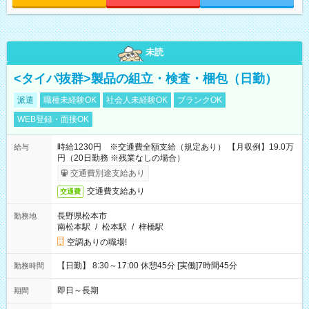
未読
<タイパ抜群>製品の組立・検査・梱包（日勤）
派遣
職種未経験OK
社会人未経験OK
ブランクOK
WEB登録・面接OK
時給1230円 ※交通費全額支給（規定あり） 【月収例】19.0万
給与
円（20日勤務 ※残業なしの場合）
交通費別途支給あり
交通費支給あり
交通費
長野県松本市
勤務地
南松本駅
/
松本駅
/
梓橋駅
空調ありの職場!
【日勤】 8:30～17:00 休憩45分 [実働]7時間45分
勤務時間
即日～長期
期間