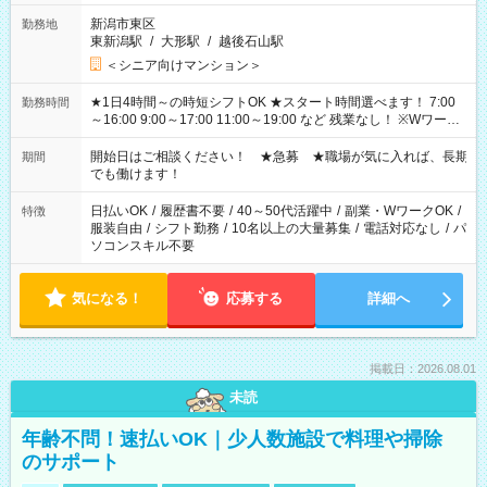
新潟市東区
勤務地
東新潟駅
/
大形駅
/
越後石山駅
＜シニア向けマンション＞
★1日4時間～の時短シフトOK ★スタート時間選べます！ 7:00
勤務時間
～16:00 9:00～17:00 11:00～19:00 など 残業なし！ ※Wワーク
の場合、他のお仕事と合わせ週40時間超の就業はご案内できま
せん ※法令に基づき、週20時間以上勤務は社会保険への加入対
開始日はご相談ください！ ★急募 ★職場が気に入れば、長期
期間
象となります ※労働者派遣法（日雇い派遣の原則禁止）によ
でも働けます！
り、短時間・短期間の就業はご案内が難しい場合があります
日払いOK
/
履歴書不要
/
40～50代活躍中
/
副業・WワークOK
/
特徴
服装自由
/
シフト勤務
/
10名以上の大量募集
/
電話対応なし
/
パ
ソコンスキル不要
気になる！
応募する
詳細へ
掲載日：2026.08.01
未読
年齢不問！速払いOK｜少人数施設で料理や掃除
のサポート