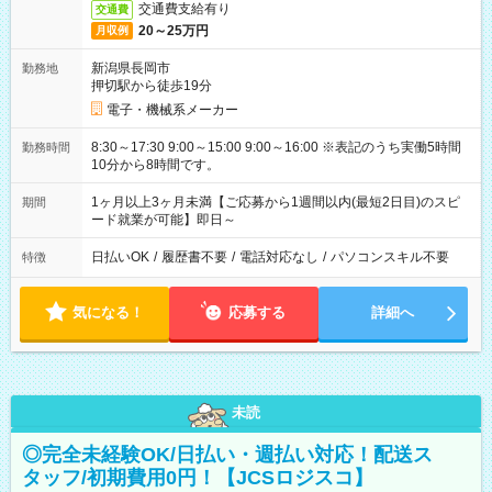
交通費支給有り
交通費
20～25万円
月収例
新潟県長岡市
勤務地
押切駅から徒歩19分
電子・機械系メーカー
8:30～17:30 9:00～15:00 9:00～16:00 ※表記のうち実働5時間
勤務時間
10分から8時間です。
1ヶ月以上3ヶ月未満【ご応募から1週間以内(最短2日目)のスピ
期間
ード就業が可能】即日～
日払いOK
/
履歴書不要
/
電話対応なし
/
パソコンスキル不要
特徴
気になる！
応募する
詳細へ
未読
◎完全未経験OK/日払い・週払い対応！配送ス
タッフ/初期費用0円！【JCSロジスコ】