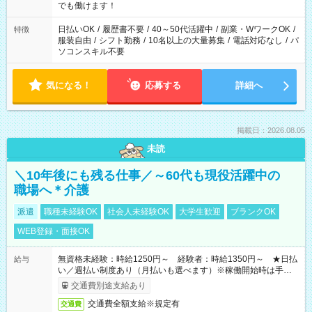
象となります ※労働者派遣法（日雇い派遣の原則禁止）によ
でも働けます！
り、短時間・短期間の就業はご案内が難しい場合があります
日払いOK
/
履歴書不要
/
40～50代活躍中
/
副業・WワークOK
/
特徴
服装自由
/
シフト勤務
/
10名以上の大量募集
/
電話対応なし
/
パ
ソコンスキル不要
気になる！
応募する
詳細へ
掲載日：2026.08.05
未読
＼10年後にも残る仕事／～60代も現役活躍中の
職場へ＊介護
派遣
職種未経験OK
社会人未経験OK
大学生歓迎
ブランクOK
WEB登録・面接OK
無資格未経験：時給1250円～ 経験者：時給1350円～ ★日払
給与
い／週払い制度あり（月払いも選べます）※稼働開始時は手続き
完了次第のお支払いとなります。
交通費別途支給あり
交通費全額支給※規定有
交通費