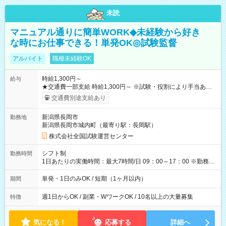
未読
マニュアル通りに簡単WORK◆未経験から好き
な時にお仕事できる！単発OK◎試験監督
アルバイト
職種未経験OK
時給1,300円～
給与
★交通費一部支給 時給1,300円～ ※試験・役割により手当あり
※勤務回数により昇給あり 【即給（前払い）オプションあ
交通費別途支給あり
り！】 希望される場合、勤務から1週間ほどで給与の一部を受け
取れます。 ※手数料418円がかかります。 【過去試験日の収入
新潟県長岡市
勤務地
例】 ・河合塾模擬試験 8:30～17:30（休憩1時間） 時給1,300円
新潟県長岡市城内町（最寄り駅：長岡駅）
×8時間＝日収10,400円＋交通費 ※当日の役割により時給＋100
円の場合あり ・国家試験 7:00～13:30（休憩なし） 時給1,300
株式会社全国試験運営センター
円（役割手当＋100円）×6時間＝日収8,400円＋交通費 【試用期
間】試用期間なし
シフト制
勤務時間
1日あたりの実働時間：最大7時間/日 09：00～17：00 ※勤務時
間は 試験により異なります。
単発・1日のみOK / 短期（1ヶ月以内）
期間
週1日からOK / 副業・WワークOK / 10名以上の大量募集
特徴
気になる！
応募する
詳細へ