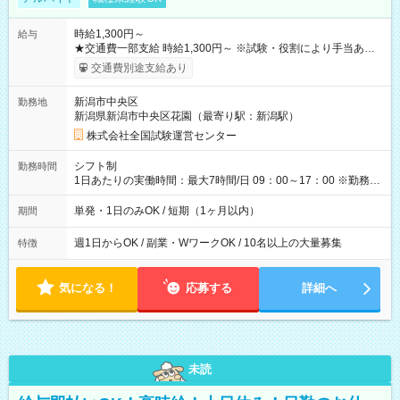
時給1,300円～
給与
★交通費一部支給 時給1,300円～ ※試験・役割により手当あり
※勤務回数により昇給あり 【即給（前払い）オプションあ
交通費別途支給あり
り！】 希望される場合、勤務から1週間ほどで給与の一部を受け
取れます。 ※手数料418円がかかります。 【過去試験日の収入
新潟市中央区
勤務地
例】 ・河合塾模擬試験 8:30～17:30（休憩1時間） 時給1,300円
新潟県新潟市中央区花園（最寄り駅：新潟駅）
×8時間＝日収10,400円＋交通費 ※当日の役割により時給＋100
円の場合あり ・国家試験 7:00～13:30（休憩なし） 時給1,300
株式会社全国試験運営センター
円（役割手当＋100円）×6時間＝日収8,400円＋交通費 【試用期
間】試用期間なし
シフト制
勤務時間
1日あたりの実働時間：最大7時間/日 09：00～17：00 ※勤務時
間は 試験により異なります。
単発・1日のみOK / 短期（1ヶ月以内）
期間
週1日からOK / 副業・WワークOK / 10名以上の大量募集
特徴
気になる！
応募する
詳細へ
未読