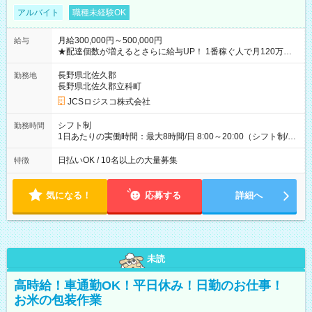
アルバイト
職種未経験OK
月給300,000円～500,000円
給与
★配達個数が増えるとさらに給与UP！ 1番稼ぐ人で月120万ほ
ど！ ・主要都市エリア 月収55万円／週5日稼働 月収65万~112
万円／週6日稼働 ・地方郊外エリア 月収40万円／週5日稼働 月
長野県北佐久郡
勤務地
収40万円~50万円／週6日稼働 ＜モデルイメージ＞ ■月収50万
長野県北佐久郡立科町
円 (27歳男性/江東区在住)※元建築関係 1日150個配達×25日勤務
JCSロジスコ株式会社
(日休み) ■月収80万円(43歳男性/墨田区在住)※元営業 1日200個
配達×25日勤務(月休み) 【試用期間】試用期間なし
シフト制
勤務時間
1日あたりの実働時間：最大8時間/日 8:00～20:00（シフト制/実
働8時間） ※週5日勤務（場所次第では週4も有り） ※配達状況
によって時間外での勤務可能性有り ※案件により多少の前後あ
日払いOK / 10名以上の大量募集
特徴
り ※配達が完了次第、帰社OKです
気になる！
応募する
詳細へ
未読
高時給！車通勤OK！平日休み！日勤のお仕事！
お米の包装作業