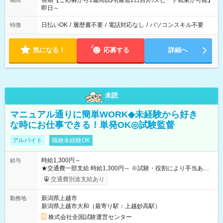
長期【ご応募から1週間以内(最短2日目)のスピード就業が可能】
期間
即日～
日払いOK
/
履歴書不要
/
電話対応なし
/
パソコンスキル不要
特徴
気になる！
応募する
詳細へ
未読
マニュアル通りに簡単WORK◆未経験から好き
な時にお仕事できる！単発OK◎試験監督
アルバイト
職種未経験OK
時給1,300円～
給与
★交通費一部支給 時給1,300円～ ※試験・役割により手当あり
※勤務回数により昇給あり 【即給（前払い）オプションあ
交通費別途支給あり
り！】 希望される場合、勤務から1週間ほどで給与の一部を受け
取れます。 ※手数料418円がかかります。 【過去試験日の収入
新潟県上越市
勤務地
例】 ・河合塾模擬試験 8:30～17:30（休憩1時間） 時給1,300円
新潟県上越市大和（最寄り駅：上越妙高駅）
×8時間＝日収10,400円＋交通費 ※当日の役割により時給＋100
円の場合あり ・国家試験 7:00～13:30（休憩なし） 時給1,300
株式会社全国試験運営センター