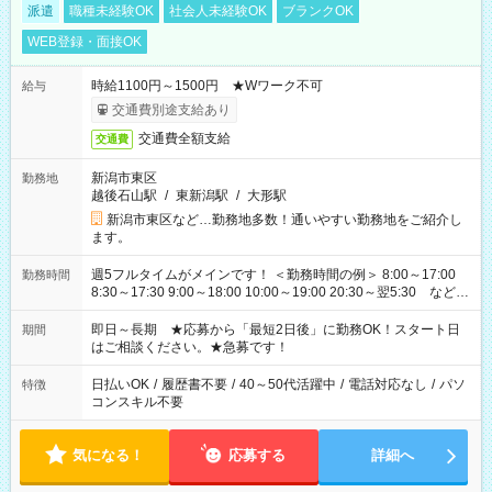
派遣
職種未経験OK
社会人未経験OK
ブランクOK
WEB登録・面接OK
時給1100円～1500円 ★Wワーク不可
給与
交通費別途支給あり
交通費全額支給
交通費
新潟市東区
勤務地
越後石山駅
/
東新潟駅
/
大形駅
新潟市東区など…勤務地多数！通いやすい勤務地をご紹介し
ます。
週5フルタイムがメインです！ ＜勤務時間の例＞ 8:00～17:00
勤務時間
8:30～17:30 9:00～18:00 10:00～19:00 20:30～翌5:30 など ★
その他にも勤務時間多数！ 日勤のみ、残業なし、交替制など
ご希望を教えてください！
即日～長期 ★応募から「最短2日後」に勤務OK！スタート日
期間
はご相談ください。★急募です！
日払いOK
/
履歴書不要
/
40～50代活躍中
/
電話対応なし
/
パソ
特徴
コンスキル不要
気になる！
応募する
詳細へ