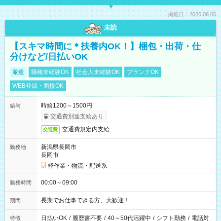
掲載日：2026.08.05
未読
【スキマ時間に＊扶養内OK！】梱包・出荷・仕
分けなど/日払いOK
派遣
職種未経験OK
社会人未経験OK
ブランクOK
WEB登録・面接OK
時給1200～1500円
給与
交通費別途支給あり
交通費規定内支給
交通費
新潟県長岡市
勤務地
長岡市
軽作業・物流・配送系
00:00～09:00
勤務時間
長期でお仕事できる方、大歓迎！
期間
日払いOK
/
履歴書不要
/
40～50代活躍中
/
シフト勤務
/
電話対
特徴