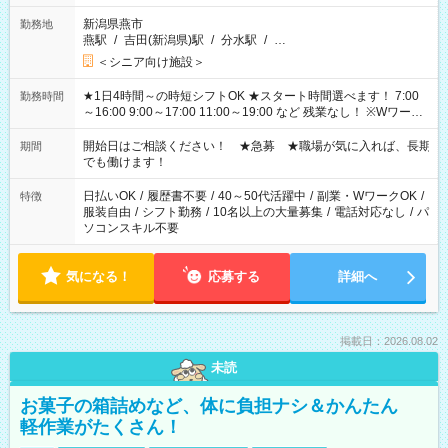
新潟県燕市
勤務地
燕駅
/
吉田(新潟県)駅
/
分水駅
/
…
＜シニア向け施設＞
★1日4時間～の時短シフトOK ★スタート時間選べます！ 7:00
勤務時間
～16:00 9:00～17:00 11:00～19:00 など 残業なし！ ※Wワーク
の場合、他のお仕事と合わせ週40時間超の就業はご案内できま
せん ※法令に基づき、週20時間以上勤務は社会保険への加入対
開始日はご相談ください！ ★急募 ★職場が気に入れば、長期
期間
象となります ※労働者派遣法（日雇い派遣の原則禁止）によ
でも働けます！
り、短時間・短期間の就業はご案内が難しい場合があります
日払いOK
/
履歴書不要
/
40～50代活躍中
/
副業・WワークOK
/
特徴
服装自由
/
シフト勤務
/
10名以上の大量募集
/
電話対応なし
/
パ
ソコンスキル不要
気になる！
応募する
詳細へ
掲載日：2026.08.02
未読
お菓子の箱詰めなど、体に負担ナシ＆かんたん
軽作業がたくさん！