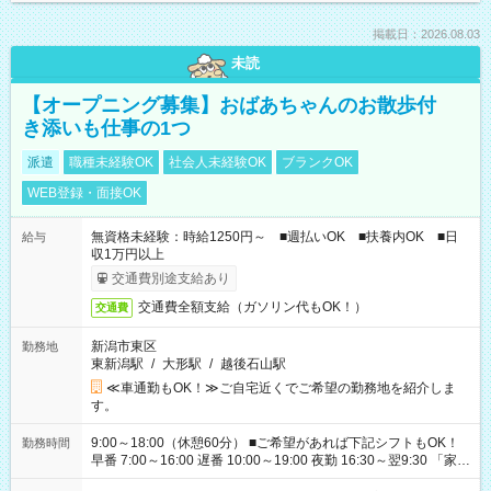
掲載日：2026.08.03
未読
【オープニング募集】おばあちゃんのお散歩付
き添いも仕事の1つ
派遣
職種未経験OK
社会人未経験OK
ブランクOK
WEB登録・面接OK
無資格未経験：時給1250円～ ■週払いOK ■扶養内OK ■日
給与
収1万円以上
交通費別途支給あり
交通費全額支給（ガソリン代もOK！）
交通費
新潟市東区
勤務地
東新潟駅
/
大形駅
/
越後石山駅
≪車通勤もOK！≫ご自宅近くでご希望の勤務地を紹介しま
す。
9:00～18:00（休憩60分） ■ご希望があれば下記シフトもOK！
勤務時間
早番 7:00～16:00 遅番 10:00～19:00 夜勤 16:30～翌9:30 「家族
と休みを合わせたい」 「余裕を持って夕飯の準備がしたい」