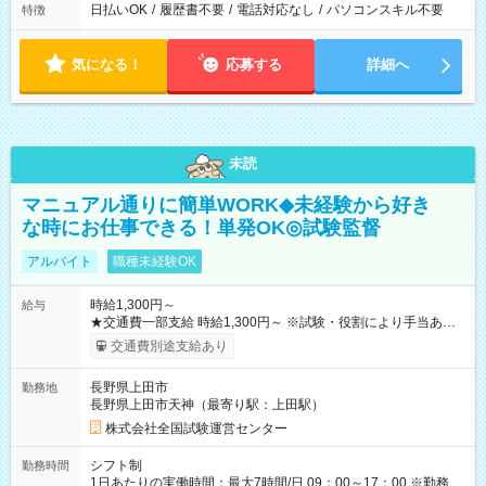
日払いOK
/
履歴書不要
/
電話対応なし
/
パソコンスキル不要
特徴
気になる！
応募する
詳細へ
未読
マニュアル通りに簡単WORK◆未経験から好き
な時にお仕事できる！単発OK◎試験監督
アルバイト
職種未経験OK
時給1,300円～
給与
★交通費一部支給 時給1,300円～ ※試験・役割により手当あり
※勤務回数により昇給あり 【即給（前払い）オプションあ
交通費別途支給あり
り！】 希望される場合、勤務から1週間ほどで給与の一部を受け
取れます。 ※手数料418円がかかります。 【過去試験日の収入
長野県上田市
勤務地
例】 ・河合塾模擬試験 8:30～17:30（休憩1時間） 時給1,300円
長野県上田市天神（最寄り駅：上田駅）
×8時間＝日収10,400円＋交通費 ※当日の役割により時給＋100
円の場合あり ・国家試験 7:00～13:30（休憩なし） 時給1,300
株式会社全国試験運営センター
円（役割手当＋100円）×6時間＝日収8,400円＋交通費 【試用期
間】試用期間なし
シフト制
勤務時間
1日あたりの実働時間：最大7時間/日 09：00～17：00 ※勤務時