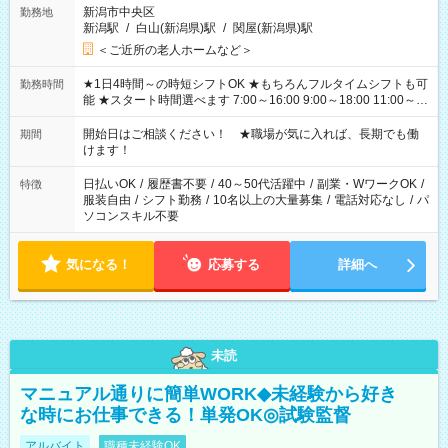
新潟市中央区
勤務地
新潟駅
/
白山(新潟県)駅
/
関屋(新潟県)駅
＜ご近所の老人ホームなど＞
★1日4時間～の時短シフトOK ★もちろんフルタイムシフトも可
勤務時間
能 ★スタート時間選べます 7:00～16:00 9:00～18:00 11:00～
20:00 など 残業なし！ ※Wワークの場合、他のお仕事と合わせ
週40時間超の就業はご案内できません ※法令に基づき、週20時
開始日はご相談ください！ ★職場が気に入れば、長期でも働
期間
間以上勤務は社会保険への加入対象となります ※労働者派遣法
けます！
（日雇い派遣の原則禁止）により、短時間・短期間の就業はご
案内が難しい場合があります
日払いOK
/
履歴書不要
/
40～50代活躍中
/
副業・WワークOK
/
特徴
服装自由
/
シフト勤務
/
10名以上の大量募集
/
電話対応なし
/
パ
ソコンスキル不要
気になる！
応募する
詳細へ
未読
マニュアル通りに簡単WORK◆未経験から好き
な時にお仕事できる！単発OK◎試験監督
アルバイト
職種未経験OK