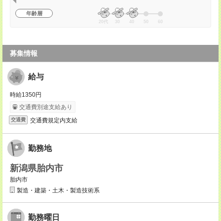
年齢層
20代
30
40
50
60
募集情報
給与
時給1350円
交通費別途支給あり
交通費規定内支給
交通費
勤務地
新潟県胎内市
胎内市
製造・建築・土木・製造技術系
勤務曜日