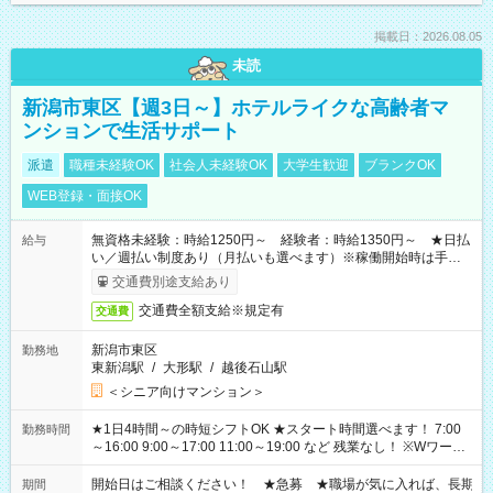
掲載日：2026.08.05
未読
新潟市東区【週3日～】ホテルライクな高齢者マ
ンションで生活サポート
派遣
職種未経験OK
社会人未経験OK
大学生歓迎
ブランクOK
WEB登録・面接OK
無資格未経験：時給1250円～ 経験者：時給1350円～ ★日払
給与
い／週払い制度あり（月払いも選べます）※稼働開始時は手続き
完了次第のお支払いとなります。
交通費別途支給あり
交通費全額支給※規定有
交通費
新潟市東区
勤務地
東新潟駅
/
大形駅
/
越後石山駅
＜シニア向けマンション＞
★1日4時間～の時短シフトOK ★スタート時間選べます！ 7:00
勤務時間
～16:00 9:00～17:00 11:00～19:00 など 残業なし！ ※Wワーク
の場合、他のお仕事と合わせ週40時間超の就業はご案内できま
せん ※法令に基づき、週20時間以上勤務は社会保険への加入対
開始日はご相談ください！ ★急募 ★職場が気に入れば、長期
期間