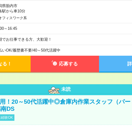
潟県胎内市
条駅から車10分
オフィスワーク系
:00～16:45
期でお仕事できる方、大歓迎！
払いOK
/
履歴書不要
/
40～50代活躍中
なる！
応募する
詳
未読
直雇用！20～50代活躍中◎倉庫内作業スタッフ（パー
南DS
経験OK