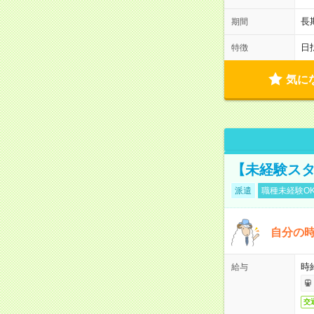
長
期間
日
特徴
気に
【未経験スタ
派遣
職種未経験O
自分の時
時給
給与
交