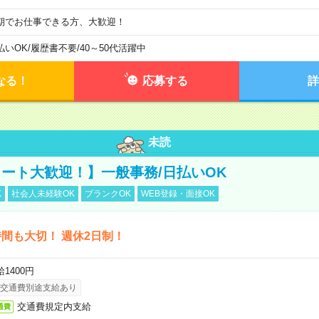
期でお仕事できる方、大歓迎！
払いOK
/
履歴書不要
/
40～50代活躍中
なる！
応募する
詳
未読
ート大歓迎！】一般事務/日払いOK
K
社会人未経験OK
ブランクOK
WEB登録・面接OK
間も大切！ 週休2日制！
1400円
交通費別途支給あり
交通費規定内支給
通費