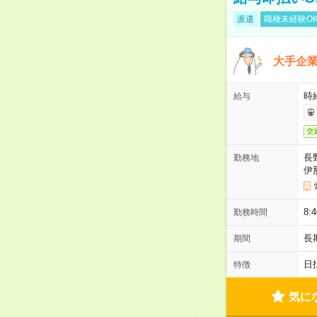
派遣
職種未経験O
大手企
時給
給与
交
長
勤務地
伊
8:
勤務時間
長
期間
日
特徴
気に