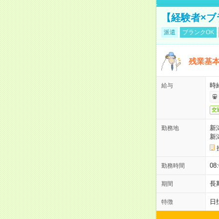
【経験者×ブ
派遣
ブランクOK
残業基本
時給
給与
交
新
勤務地
新
08
勤務時間
長
期間
日
特徴