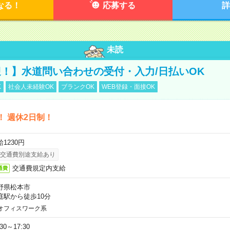
なる！
応募する
詳
未読
！】水道問い合わせの受付・入力/日払いOK
K
社会人未経験OK
ブランクOK
WEB登録・面接OK
！ 週休2日制！
1230円
交通費別途支給あり
交通費規定内支給
通費
野県松本市
庭駅から徒歩10分
オフィスワーク系
:30～17:30