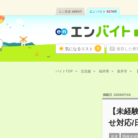
エン派遣
4905
件
エン バイト
9279
件
0
気になるリスト
保存した希
バイトTOP
北信越
福井県
坂井市
【
掲載日 :
2026
/
07
/
19
【未経
せ対応/
派遣
職種未経