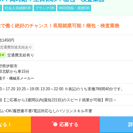
K
社会人未経験OK
ブランクOK
WEB登録・面接OK
業で働く絶好のチャンス！長期就業可能！梱包・検査業務
1450円
交通費別途支給あり
交通費支給有り
通費
野県伊那市
那北駅から車15分
電子・機械系メーカー
40～17:20 10:25～19:05 13:20～22:00 ※表記のうち実働7時間40分です。
期【ご応募から1週間以内(最短2日目)のスピード就業が可能】即日～
払いOK
/
履歴書不要
/
電話対応なし
/
パソコンスキル不要
なる！
応募する
詳