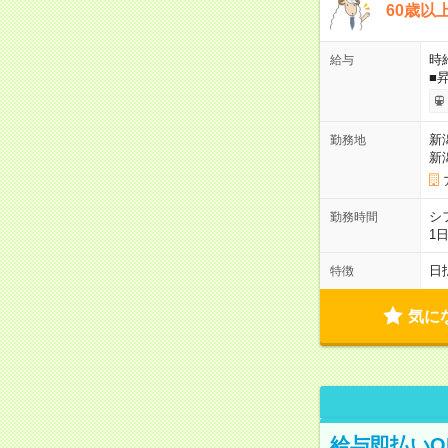
60歳以
時給
給与
■
新
勤務地
新
シ
勤務時間
1
日
特徴
気に
給与即払いO