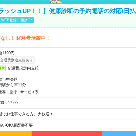
ラッシュUP！！】健康診断の予約電話の対応/日払
WEB登録・面接OK
なし！ 経験者活躍中！
1190円
交通費別途支給あり
交通費規定内支給
通費
潟市中央区
潟駅から車11分
接客・旅行・サービス系
:00～17:00
期でお仕事できる方、大歓迎！
払いOK
/
履歴書不要