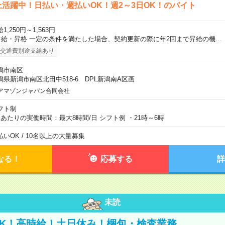
上活躍中！日払い・週払いOK！週2～3日OK！のバイト
1,250円～1,563円
昇給・昇格 一定の条件を満たした場合、契約更新の際に年2回まで昇給の機…
交通費別途支給あり
潟市南区
潟県新潟市南区北田中518-6 DPL新潟南A区画
アマゾンジャパン合同会社
フト制
日あたりの実働時間：最大8時間/日 シフト例 ・21時～6時
払いOK / 10名以上の大量募集
なる！
応募する
詳
未読
K！高時給！土日休み！梱包・検査業務