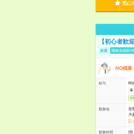
気に
【初心者歓迎
派遣
職種未経験O
NO残業
時給
給与
交
長
勤務地
大
08
勤務時間