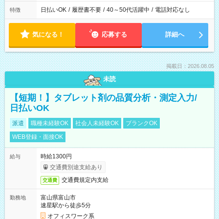
日払いOK
/
履歴書不要
/
40～50代活躍中
/
電話対応なし
特徴
気になる！
応募する
詳細へ
掲載日：2026.08.05
未読
【短期！】タブレット剤の品質分析・測定入力/
日払いOK
派遣
職種未経験OK
社会人未経験OK
ブランクOK
WEB登録・面接OK
時給1300円
給与
交通費別途支給あり
交通費規定内支給
交通費
富山県富山市
勤務地
速星駅から徒歩5分
オフィスワーク系