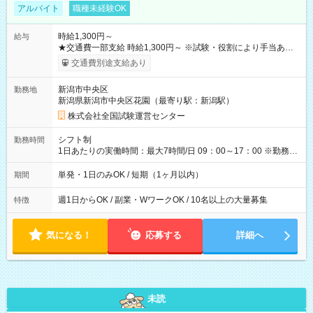
アルバイト
職種未経験OK
時給1,300円～
給与
★交通費一部支給 時給1,300円～ ※試験・役割により手当あり
※勤務回数により昇給あり 【即給（前払い）オプションあ
交通費別途支給あり
り！】 希望される場合、勤務から1週間ほどで給与の一部を受け
取れます。 ※手数料418円がかかります。 【過去試験日の収入
新潟市中央区
勤務地
例】 ・河合塾模擬試験 8:30～17:30（休憩1時間） 時給1,300円
新潟県新潟市中央区花園（最寄り駅：新潟駅）
×8時間＝日収10,400円＋交通費 ※当日の役割により時給＋100
円の場合あり ・国家試験 7:00～13:30（休憩なし） 時給1,300
株式会社全国試験運営センター
円（役割手当＋100円）×6時間＝日収8,400円＋交通費 【試用期
間】試用期間なし
シフト制
勤務時間
1日あたりの実働時間：最大7時間/日 09：00～17：00 ※勤務時
間は 試験により異なります。
単発・1日のみOK / 短期（1ヶ月以内）
期間
週1日からOK / 副業・WワークOK / 10名以上の大量募集
特徴
気になる！
応募する
詳細へ
未読