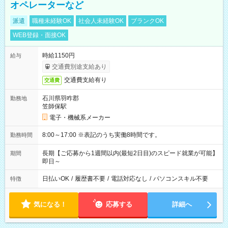
オペレーターなど
派遣
職種未経験OK
社会人未経験OK
ブランクOK
WEB登録・面接OK
時給1150円
給与
交通費別途支給あり
交通費支給有り
交通費
石川県羽咋郡
勤務地
笠師保駅
電子・機械系メーカー
8:00～17:00 ※表記のうち実働8時間です。
勤務時間
長期【ご応募から1週間以内(最短2日目)のスピード就業が可能】
期間
即日～
日払いOK
/
履歴書不要
/
電話対応なし
/
パソコンスキル不要
特徴
気になる！
応募する
詳細へ