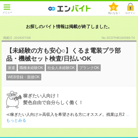
0
メニュー
気になる！
ログイン
お探しのバイト情報は掲載が終了しました。
掲載日 :2026
/
07
/
08
No.SCOTH8194589-T4
【未経験の方も安心○】くるま電装プラ部
品・機械セット検査/日払いOK
派遣
職種未経験OK
社会人未経験OK
ブランクOK
WEB登録・面接OK
稼ぎたい人向け！
髪色自由で自分らしく働く！
≪稼ぎたい人向け≫高収入を希望される方にオススメ。残業は月2
...
もっとみる