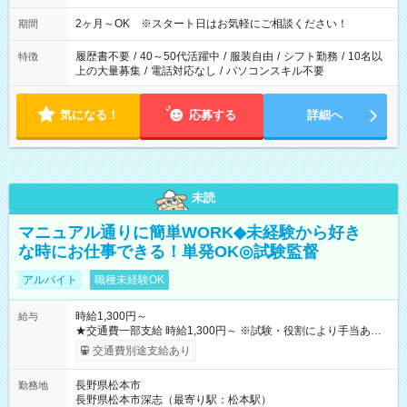
2ヶ月～OK ※スタート日はお気軽にご相談ください！
期間
履歴書不要
/
40～50代活躍中
/
服装自由
/
シフト勤務
/
10名以
特徴
上の大量募集
/
電話対応なし
/
パソコンスキル不要
気になる！
応募する
詳細へ
未読
マニュアル通りに簡単WORK◆未経験から好き
な時にお仕事できる！単発OK◎試験監督
アルバイト
職種未経験OK
時給1,300円～
給与
★交通費一部支給 時給1,300円～ ※試験・役割により手当あり
※勤務回数により昇給あり 【即給（前払い）オプションあ
交通費別途支給あり
り！】 希望される場合、勤務から1週間ほどで給与の一部を受け
取れます。 ※手数料418円がかかります。 【過去試験日の収入
長野県松本市
勤務地
例】 ・河合塾模擬試験 8:30～17:30（休憩1時間） 時給1,300円
長野県松本市深志（最寄り駅：松本駅）
×8時間＝日収10,400円＋交通費 ※当日の役割により時給＋100