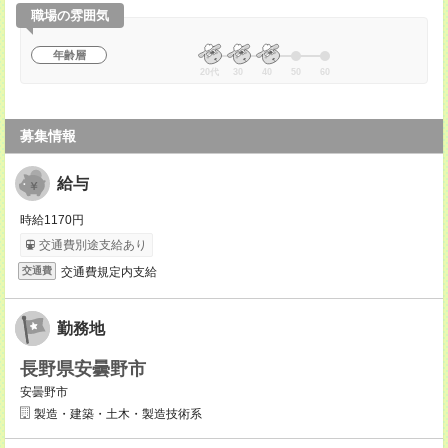
職場の雰囲気
年齢層
20代
30
40
50
60
募集情報
給与
時給1170円
交通費別途支給あり
交通費規定内支給
交通費
勤務地
長野県安曇野市
安曇野市
製造・建築・土木・製造技術系