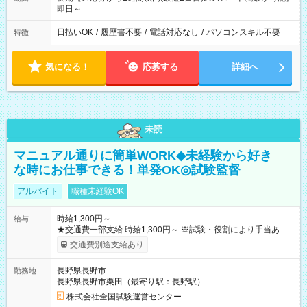
即日～
日払いOK
/
履歴書不要
/
電話対応なし
/
パソコンスキル不要
特徴
気になる！
応募する
詳細へ
未読
マニュアル通りに簡単WORK◆未経験から好き
な時にお仕事できる！単発OK◎試験監督
アルバイト
職種未経験OK
時給1,300円～
給与
★交通費一部支給 時給1,300円～ ※試験・役割により手当あり
※勤務回数により昇給あり 【即給（前払い）オプションあ
交通費別途支給あり
り！】 希望される場合、勤務から1週間ほどで給与の一部を受け
取れます。 ※手数料418円がかかります。 【過去試験日の収入
長野県長野市
勤務地
例】 ・河合塾模擬試験 8:30～17:30（休憩1時間） 時給1,300円
長野県長野市栗田（最寄り駅：長野駅）
×8時間＝日収10,400円＋交通費 ※当日の役割により時給＋100
円の場合あり ・国家試験 7:00～13:30（休憩なし） 時給1,300
株式会社全国試験運営センター
円（役割手当＋100円）×6時間＝日収8,400円＋交通費 【試用期