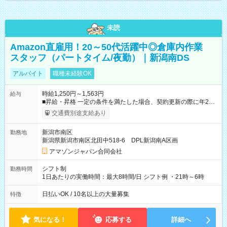
未読
Amazon直雇用！20～50代活躍中◎倉庫内作業
スタッフ（パートタイム/夜勤）｜新潟南DS
アルバイト
職種未経験OK
時給1,250円～1,563円
給与
■昇給・昇格 一定の条件を満たした場合、契約更新の際に年2回
まで昇給の機会があります。 ■正社員登用制度あり ※月末締/翌
交通費別途支給あり
月25日支払い ※時間外手当、別途支給 ※深夜割増賃金 (22:00～
翌5:00までは時給が25%UPします) ☆給与前払い制度有！
新潟市南区
勤務地
☆Amazon直雇用で安定して働けます！ 【試用期間】試用期間
新潟県新潟市南区北田中518-6 DPL新潟南A区画
あり 試用期間の長さ：1週間 雇用形態、給与は本採用時と同じ
です。
アマゾンジャパン合同会社
シフト制
勤務時間
1日あたりの実働時間：最大8時間/日 シフト例 ・21時～6時
日払いOK / 10名以上の大量募集
特徴
気になる！
応募する
詳細へ