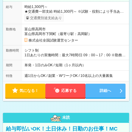
時給1,300円～
給与
★交通費一部支給 時給1,300円～ ※試験・役割により手当あり
※勤務回数により昇給あり 【即給（前払い）オプションあ
交通費別途支給あり
り！】 希望される場合、勤務から1週間ほどで給与の一部を受け
取れます。 ※手数料418円がかかります。 【過去試験日の収入
富山県高岡市
勤務地
例】 ・河合塾模擬試験 8:30～17:30（休憩1時間） 時給1,300円
富山県高岡市下関町（最寄り駅：高岡駅）
×8時間＝日収10,400円＋交通費 ※当日の役割により時給＋100
円の場合あり ・国家試験 7:00～13:30（休憩なし） 時給1,300
株式会社全国試験運営センター
円（役割手当＋100円）×6時間＝日収8,400円＋交通費 【試用期
間】試用期間なし
シフト制
勤務時間
1日あたりの実働時間：最大7時間/日 09：00～17：00 ※勤務時
間は 試験により異なります。
単発・1日のみOK / 短期（1ヶ月以内）
期間
週1日からOK / 副業・WワークOK / 10名以上の大量募集
特徴
気になる！
応募する
詳細へ
未読
給与即払いOK！土日休み！日勤のお仕事！MC