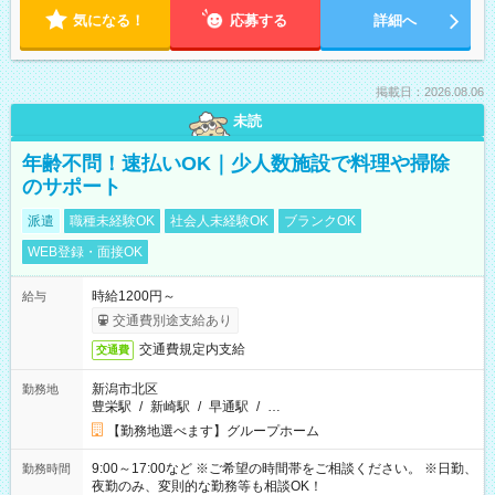
気になる！
応募する
詳細へ
掲載日：2026.08.06
未読
年齢不問！速払いOK｜少人数施設で料理や掃除
のサポート
派遣
職種未経験OK
社会人未経験OK
ブランクOK
WEB登録・面接OK
時給1200円～
給与
交通費別途支給あり
交通費規定内支給
交通費
新潟市北区
勤務地
豊栄駅
/
新崎駅
/
早通駅
/
…
【勤務地選べます】グループホーム
9:00～17:00など ※ご希望の時間帯をご相談ください。 ※日勤、
勤務時間
夜勤のみ、変則的な勤務等も相談OK！