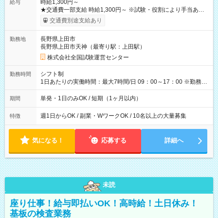
時給1,300円～
給与
★交通費一部支給 時給1,300円～ ※試験・役割により手当あり
※勤務回数により昇給あり 【即給（前払い）オプションあ
交通費別途支給あり
り！】 希望される場合、勤務から1週間ほどで給与の一部を受け
取れます。 ※手数料418円がかかります。 【過去試験日の収入
長野県上田市
勤務地
例】 ・河合塾模擬試験 8:30～17:30（休憩1時間） 時給1,300円
長野県上田市天神（最寄り駅：上田駅）
×8時間＝日収10,400円＋交通費 ※当日の役割により時給＋100
円の場合あり ・国家試験 7:00～13:30（休憩なし） 時給1,300
株式会社全国試験運営センター
円（役割手当＋100円）×6時間＝日収8,400円＋交通費 【試用期
間】試用期間なし
シフト制
勤務時間
1日あたりの実働時間：最大7時間/日 09：00～17：00 ※勤務時
間は 試験により異なります。
単発・1日のみOK / 短期（1ヶ月以内）
期間
週1日からOK / 副業・WワークOK / 10名以上の大量募集
特徴
気になる！
応募する
詳細へ
未読
座り仕事！給与即払いOK！高時給！土日休み！
基板の検査業務