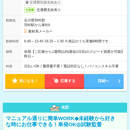
交通費別途支給あり
交通費支給有り
交通費
石川県羽咋郡
勤務地
羽咋駅から車8分
素材系メーカー
6:40～15:45 16:25～1:30 ※表記のうち実働8時間です。
勤務時間
長期【ご応募から1週間以内(最短2日目)のスピード就業が可能】
期間
即日～
日払いOK
/
履歴書不要
/
電話対応なし
/
パソコンスキル不要
特徴
気になる！
応募する
詳細へ
未読
マニュアル通りに簡単WORK◆未経験から好き
な時にお仕事できる！単発OK◎試験監督