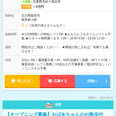
交通費支給※規定有
交通費
～5万円
月収例
石川県能美市
勤務地
能美根上駅
＜ご近所の老人ホームなど＞
★1日4時間～の時短シフトOK ★もちろんフルタイムシフトも可
勤務時間
能 ★スタート時間選べます 7:00～16:00 9:00～18:00 11:00～
20:00 など 残業なし！ ※Wワークの場合、他のお仕事と合わせ
週40時間超の就業はご案内できません ※法令に基づき、週20時
開始日はご相談ください！ ★職場が気に入れば、長期でも働
期間
間以上勤務は社会保険への加入対象となります ※労働者派遣法
けます！
（日雇い派遣の原則禁止）により、短時間・短期間の就業はご
案内が難しい場合があります
日払いOK
/
履歴書不要
/
40～50代活躍中
/
副業・WワークOK
/
特徴
服装自由
/
シフト勤務
/
10名以上の大量募集
/
電話対応なし
/
パ
ソコンスキル不要
気になる！
応募する
詳細へ
掲載日：2026.08.01
未読
【オープニング募集】おばあちゃんのお散歩付