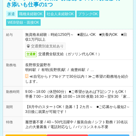
き添いも仕事の1つ
派遣
職種未経験OK
社会人未経験OK
ブランクOK
WEB登録・面接OK
無資格未経験：時給1250円～ ■週払いOK ■扶養内OK ■日
給与
収1万円以上
交通費別途支給あり
交通費全額支給（ガソリン代もOK！）
交通費
長野県安曇野市
勤務地
明科駅
/
有明(長野県)駅
/
南豊科駅
/
…
≪自宅からドアtoドアで30分以内！≫ご希望の勤務地を紹介
します。
9:00～18:00（休憩60分） ■ご希望があれば下記シフトもOK！
勤務時間
早番 7:00～16:00 遅番 10:00～19:00 夜勤 16:30～翌9:30 「家族
と休みを合わせたい」 「余裕を持って夕飯の準備がしたい」
「できれば残業はしたくない」 など、ご希望を教えてください
【8月中のスタートOK！急募！】2カ月～ ■ご応募から最短2～
期間
ね。 ※Wワーク希望の方へ 今ご覧のお仕事で希望する勤務時間
3日後に就業が可能です！
と、もう1つのお仕事の勤務時間。 合計で週40時間を超える場
合は応募できません。
履歴書不要
/
40～50代活躍中
/
服装自由
/
シフト勤務
/
10名以
特徴
上の大量募集
/
電話対応なし
/
パソコンスキル不要