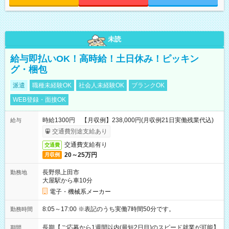
未読
給与即払いOK！高時給！土日休み！ピッキン
グ・梱包
派遣
職種未経験OK
社会人未経験OK
ブランクOK
WEB登録・面接OK
時給1300円 【月収例】238,000円(月収例21日実働残業代込)
給与
交通費別途支給あり
交通費支給有り
交通費
20～25万円
月収例
長野県上田市
勤務地
大屋駅から車10分
電子・機械系メーカー
8:05～17:00 ※表記のうち実働7時間50分です。
勤務時間
長期【ご応募から1週間以内(最短2日目)のスピード就業が可能】
期間