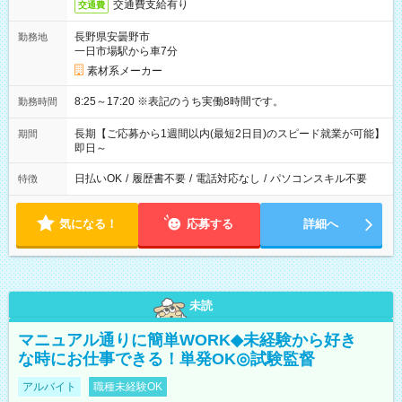
交通費支給有り
交通費
長野県安曇野市
勤務地
一日市場駅から車7分
素材系メーカー
8:25～17:20 ※表記のうち実働8時間です。
勤務時間
長期【ご応募から1週間以内(最短2日目)のスピード就業が可能】
期間
即日～
日払いOK
/
履歴書不要
/
電話対応なし
/
パソコンスキル不要
特徴
気になる！
応募する
詳細へ
未読
マニュアル通りに簡単WORK◆未経験から好き
な時にお仕事できる！単発OK◎試験監督
アルバイト
職種未経験OK