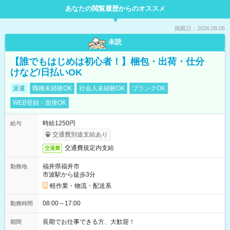
あなたの閲覧履歴からのオススメ
掲載日：2026.08.05
未読
【誰でもはじめは初心者！】梱包・出荷・仕分
けなど/日払いOK
派遣
職種未経験OK
社会人未経験OK
ブランクOK
WEB登録・面接OK
時給1250円
給与
交通費別途支給あり
交通費規定内支給
交通費
福井県福井市
勤務地
市波駅から徒歩3分
軽作業・物流・配送系
08:00～17:00
勤務時間
長期でお仕事できる方、大歓迎！
期間