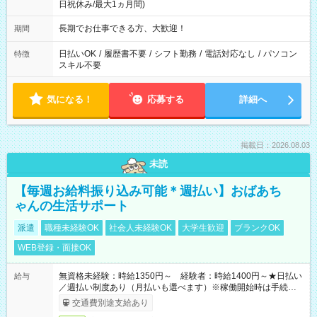
日祝休み/最大1ヵ月間)
長期でお仕事できる方、大歓迎！
期間
日払いOK
/
履歴書不要
/
シフト勤務
/
電話対応なし
/
パソコン
特徴
スキル不要
気になる！
応募する
詳細へ
掲載日：2026.08.03
未読
【毎週お給料振り込み可能＊週払い】おばあち
ゃんの生活サポート
派遣
職種未経験OK
社会人未経験OK
大学生歓迎
ブランクOK
WEB登録・面接OK
無資格未経験：時給1350円～ 経験者：時給1400円～★日払い
給与
／週払い制度あり（月払いも選べます）※稼働開始時は手続き完
了次第のお支払いとなります。
交通費別途支給あり