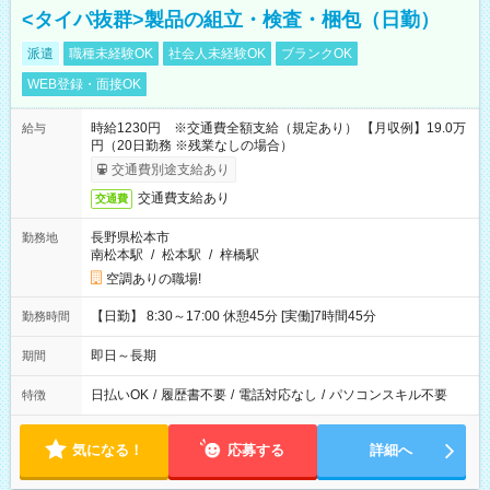
<タイパ抜群>製品の組立・検査・梱包（日勤）
派遣
職種未経験OK
社会人未経験OK
ブランクOK
WEB登録・面接OK
時給1230円 ※交通費全額支給（規定あり） 【月収例】19.0万
給与
円（20日勤務 ※残業なしの場合）
交通費別途支給あり
交通費支給あり
交通費
長野県松本市
勤務地
南松本駅
/
松本駅
/
梓橋駅
空調ありの職場!
【日勤】 8:30～17:00 休憩45分 [実働]7時間45分
勤務時間
即日～長期
期間
日払いOK
/
履歴書不要
/
電話対応なし
/
パソコンスキル不要
特徴
気になる！
応募する
詳細へ