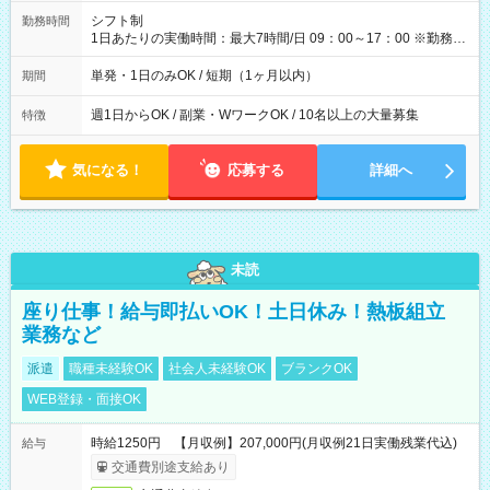
間】試用期間なし
シフト制
勤務時間
1日あたりの実働時間：最大7時間/日 09：00～17：00 ※勤務時
間は 試験により異なります。
単発・1日のみOK / 短期（1ヶ月以内）
期間
週1日からOK / 副業・WワークOK / 10名以上の大量募集
特徴
気になる！
応募する
詳細へ
未読
座り仕事！給与即払いOK！土日休み！熱板組立
業務など
派遣
職種未経験OK
社会人未経験OK
ブランクOK
WEB登録・面接OK
時給1250円 【月収例】207,000円(月収例21日実働残業代込)
給与
交通費別途支給あり