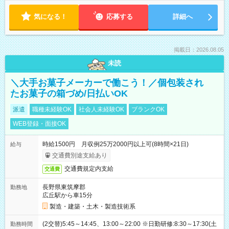
気になる！
応募する
詳細へ
掲載日：2026.08.05
未読
＼大手お菓子メーカーで働こう！／個包装され
たお菓子の箱づめ/日払いOK
派遣
職種未経験OK
社会人未経験OK
ブランクOK
WEB登録・面接OK
時給1500円 月収例25万2000円以上可(8時間×21日)
給与
交通費別途支給あり
交通費規定内支給
交通費
長野県東筑摩郡
勤務地
広丘駅から車15分
製造・建築・土木・製造技術系
(2交替)5:45～14:45、13:00～22:00 ※日勤研修:8:30～17:30(土
勤務時間