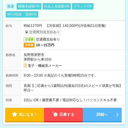
派遣
職種未経験OK
社会人未経験OK
ブランクOK
WEB登録・面接OK
時給1270円 【月収例】140,000円(月収例21日実働)
給与
交通費別途支給あり
交通費支給有り
交通費
10～15万円
月収例
長野県茅野市
勤務地
茅野駅から車10分
電子・機械系メーカー
9:00～15:00 ※表記のうち実働5時間15分です。
勤務時間
長期【ご応募から1週間以内(最短2日目)のスピード就業が可能】
期間
即日～
日払いOK
/
履歴書不要
/
電話対応なし
/
パソコンスキル不要
特徴
気になる！
応募する
詳細へ