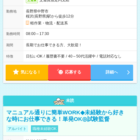
交通費規定内支給
交通費
長野県中野市
勤務地
桜沢(長野県)駅から徒歩12分
軽作業・物流・配送系
08:00～17:30
勤務時間
長期でお仕事できる方、大歓迎！
期間
日払いOK
/
履歴書不要
/
40～50代活躍中
/
電話対応なし
特徴
気になる！
応募する
詳細へ
未読
マニュアル通りに簡単WORK◆未経験から好き
な時にお仕事できる！単発OK◎試験監督
アルバイト
職種未経験OK