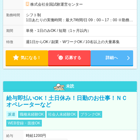
円の場合あり ・国家試験 7:00～13:30（休憩なし） 時給1,300
株式会社全国試験運営センター
円（役割手当＋100円）×6時間＝日収8,400円＋交通費 【試用期
間】試用期間なし
シフト制
勤務時間
1日あたりの実働時間：最大7時間/日 09：00～17：00 ※勤務時
間は 試験により異なります。
単発・1日のみOK / 短期（1ヶ月以内）
期間
週1日からOK / 副業・WワークOK / 10名以上の大量募集
特徴
気になる！
応募する
詳細へ
未読
給与即払いOK！土日休み！日勤のお仕事！ＮＣ
オペレーターなど
派遣
職種未経験OK
社会人未経験OK
ブランクOK
WEB登録・面接OK
時給1200円
給与