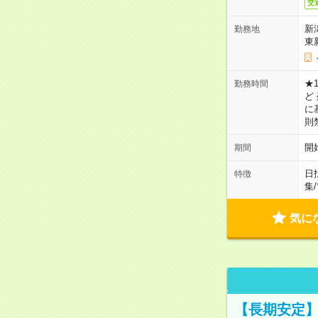
交
新
勤務地
東
★1
勤務時間
ど
に
則
開
期間
日
特徴
集
/
気に
【長期安定