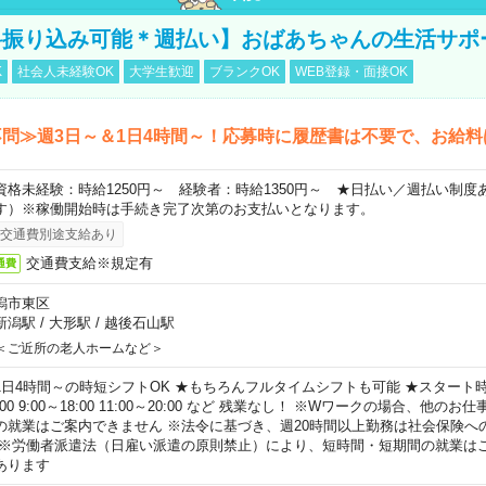
料振り込み可能＊週払い】おばあちゃんの生活サポ
K
社会人未経験OK
大学生歓迎
ブランクOK
WEB登録・面接OK
問≫週3日～＆1日4時間～！応募時に履歴書は不要で、お給料
資格未経験：時給1250円～ 経験者：時給1350円～ ★日払い／週払い制
す）※稼働開始時は手続き完了次第のお支払いとなります。
交通費別途支給あり
交通費支給※規定有
通費
潟市東区
新潟駅
/
大形駅
/
越後石山駅
＜ご近所の老人ホームなど＞
1日4時間～の時短シフトOK ★もちろんフルタイムシフトも可能 ★スタート時間
:00 9:00～18:00 11:00～20:00 など 残業なし！ ※Wワークの場合、他の
の就業はご案内できません ※法令に基づき、週20時間以上勤務は社会保険へ
 ※労働者派遣法（日雇い派遣の原則禁止）により、短時間・短期間の就業は
あります