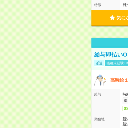
日
特徴
気に
給与即払いO
派遣
職種未経験O
高時給
時
給与
交
新
勤務地
新