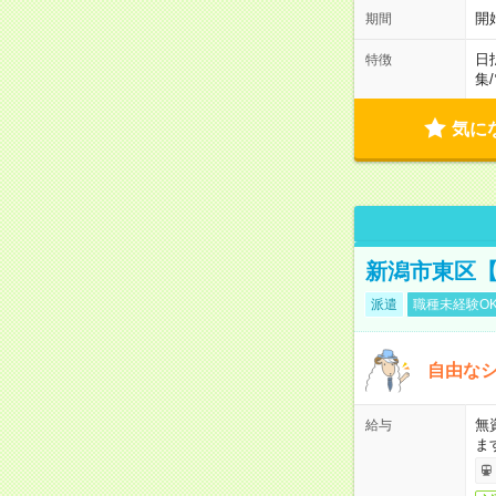
開
期間
日
特徴
集
/
気に
新潟市東区【
派遣
職種未経験O
自由なシ
無
給与
ま