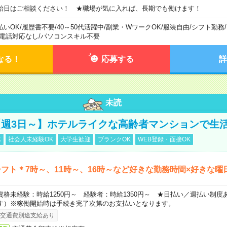
始日はご相談ください！ ★職場が気に入れば、長期でも働けます！
払いOK
/
履歴書不要
/
40～50代活躍中
/
副業・WワークOK
/
服装自由
/
シフト勤務
/
電話対応なし
/
パソコンスキル不要
なる！
応募する
詳
未読
週3日～】ホテルライクな高齢者マンションで生
K
社会人未経験OK
大学生歓迎
ブランクOK
WEB登録・面接OK
フト＊7時～、11時～、16時～など好きな勤務時間×好きな曜
資格未経験：時給1250円～ 経験者：時給1350円～ ★日払い／週払い制
す）※稼働開始時は手続き完了次第のお支払いとなります。
交通費別途支給あり