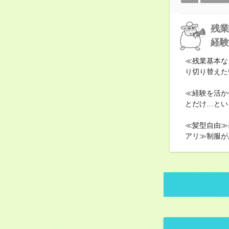
残業
経験
≪残業基本な
り切り替えた
≪経験を活か
とだけ…とい
≪髪型自由≫
アリ≫制服が