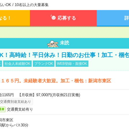
払いOK / 10名以上の大量募集
なる！
応募する
詳
未読
K！高時給！平日休み！日勤のお仕事！加工・梱
K
社会人未経験OK
ブランクOK
WEB登録・面接OK
１１６５円。未経験者大歓迎。加工・梱包：新潟市東区
給1165円 【月収例】97,000円(月収例21日実働)
交通費別途支給あり
交通費支給有り
通費
潟市東区
潟駅からバス30分