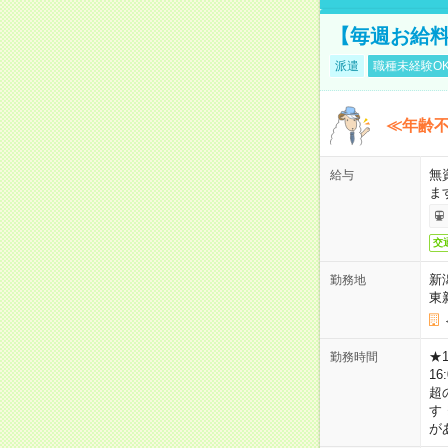
【毎週お給
派遣
職種未経験O
≪年齢不
無
給与
ま
交
新
勤務地
東
★
勤務時間
16
超
す
が