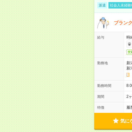
派遣
社会人未経験
ブラン
時
給与
交
新
勤務地
新
8:
勤務時間
2
期間
履
特徴
気に