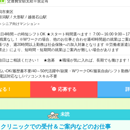
交通費全額支給※規定有
通費
潟市東区
新潟駅
/
大形駅
/
越後石山駅
＜シニア向けマンション＞
日4時間～の時短シフトOK ★スタート時間選べます！ 7:00～16:00 9:00～17:00 
 残業なし！ ※Wワークの場合、他のお仕事と合わせ週40時間超の就業はご案
基づき、週20時間以上勤務は社会保険への加入対象となります ※労働者派遣
禁止）により、短時間・短期間の就業はご案内が難しい場合があります
始日はご相談ください！ ★急募 ★職場が気に入れば、長期でも働けます
払いOK
/
履歴書不要
/
40～50代活躍中
/
副業・WワークOK
/
服装自由
/
シフト勤務
/
電話対応なし
/
パソコンスキル不要
なる！
応募する
詳
未読
】クリニックでの受付＆ご案内などのお仕事