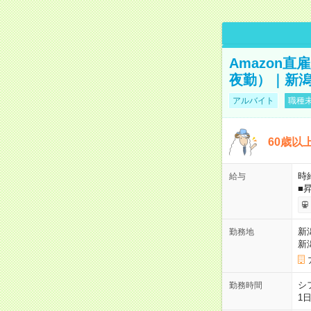
Amazon
夜勤）｜新潟
アルバイト
職種未
60歳以
時給
給与
■
新
勤務地
新
シ
勤務時間
1