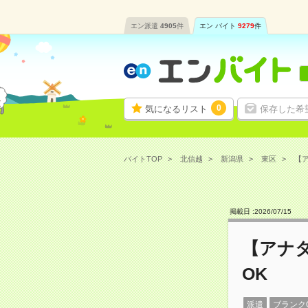
エン派遣
4905
件
エン バイト
9279
件
0
気になるリスト
保存した希
バイトTOP
北信越
新潟県
東区
【ア
掲載日 :
2026
/
07
/
15
【アナ
OK
派遣
ブランク