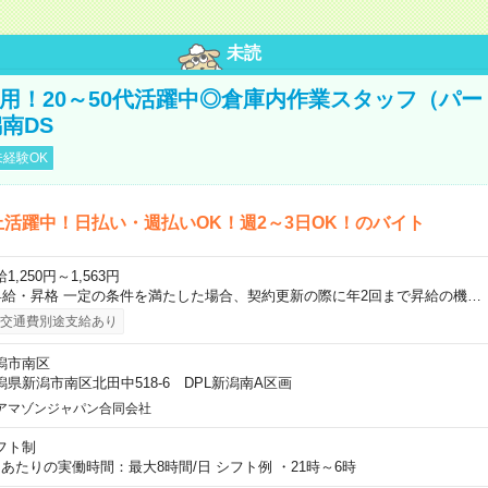
未読
直雇用！20～50代活躍中◎倉庫内作業スタッフ（パー
南DS
経験OK
上活躍中！日払い・週払いOK！週2～3日OK！のバイト
1,250円～1,563円
昇給・昇格 一定の条件を満たした場合、契約更新の際に年2回まで昇給の機…
交通費別途支給あり
潟市南区
潟県新潟市南区北田中518-6 DPL新潟南A区画
アマゾンジャパン合同会社
フト制
日あたりの実働時間：最大8時間/日 シフト例 ・21時～6時