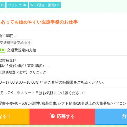
OK
ブランクOK
WEB登録・面接OK
クあっても始めやすい医療事務のお仕事
給1100円～
交通費別途支給あり
交通費規定内支給
通費
潟市秋葉区
津駅
/
矢代田駅
/
東新津駅
/
…
【勤務地選べます】クリニック
00～17:00 9:00～18:00など ※ご希望の時間帯をご相談ください。
ヶ月～OK ※スタート日はお気軽にご相談ください！
歴書不要
/
40～50代活躍中
/
服装自由
/
シフト勤務
/
10名以上の大量募集
/
パソコン
なる！
応募する
詳