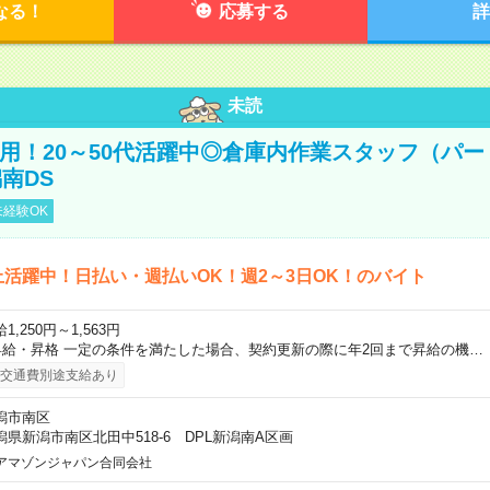
なる！
応募する
詳
未読
直雇用！20～50代活躍中◎倉庫内作業スタッフ（パー
南DS
経験OK
上活躍中！日払い・週払いOK！週2～3日OK！のバイト
1,250円～1,563円
昇給・昇格 一定の条件を満たした場合、契約更新の際に年2回まで昇給の機…
交通費別途支給あり
潟市南区
潟県新潟市南区北田中518-6 DPL新潟南A区画
アマゾンジャパン合同会社