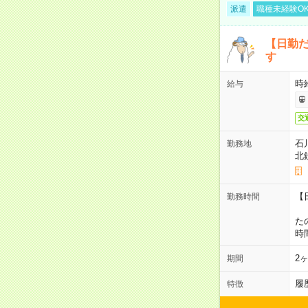
派遣
職種未経験O
【日勤
す
時
給与
交
石
勤務地
北
【
勤務時間
1
た
時
2
期間
履
特徴