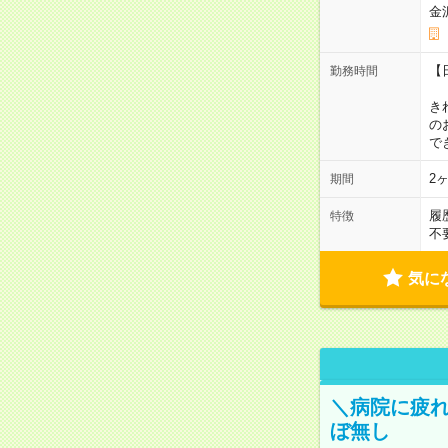
金
【
勤務時間
1
き
の
で
2
期間
履
特徴
不
気に
＼病院に疲
ぼ無し