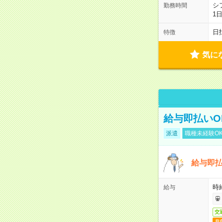
シ
勤務時間
1
日
特徴
気に
給与即払いO
派遣
職種未経験O
給与即
時
給与
交
月