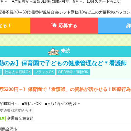
ヶ月～ ■ご応募から最短3日後に開始可能 9月～、10月スタートもOK！
歴書不要
/
40～50代活躍中
/
服装自由
/
シフト勤務
/
10名以上の大量募集
/
パソコン
なる！
応募する
詳
未読
勤のみ】保育園で子どもの健康管理など＊看護師
K
社会人未経験OK
ブランクOK
WEB登録・面接OK
万5200円～》保育園で「看護師」の資格が活かせる！医療行
給1900円～ ■週払いOK ■日収1万5200円以上
交通費別途支給あり
交通費全額支給
通費
川県金沢市