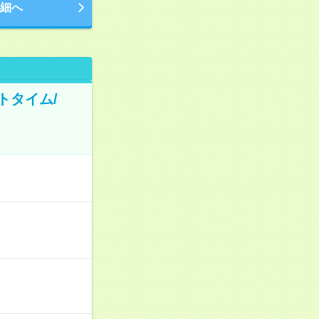
細へ
トタイム/