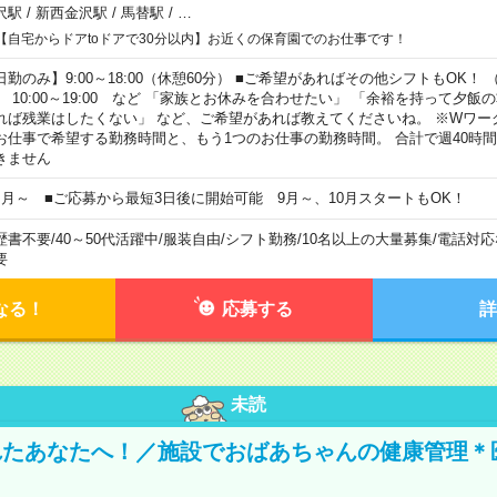
沢駅
/
新西金沢駅
/
馬替駅
/
…
【自宅からドアtoドアで30分以内】お近くの保育園でのお仕事です！
日勤のみ】9:00～18:00（休憩60分） ■ご希望があればその他シフトもOK！ （例）
0:00～19:00 など 「家族とお休みを合わせたい」 「余裕を持って夕飯
れば残業はしたくない」 など、ご希望があれば教えてくださいね。 ※Wワー
お仕事で希望する勤務時間と、もう1つのお仕事の勤務時間。 合計で週40時
きません
ヶ月～ ■ご応募から最短3日後に開始可能 9月～、10月スタートもOK！
歴書不要
/
40～50代活躍中
/
服装自由
/
シフト勤務
/
10名以上の大量募集
/
電話対応
要
なる！
応募する
詳
未読
れたあなたへ！／施設でおばあちゃんの健康管理＊