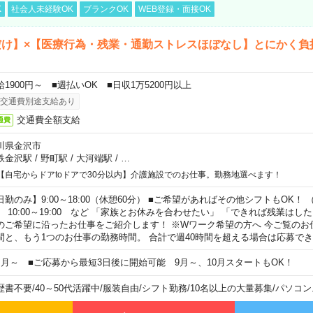
K
社会人未経験OK
ブランクOK
WEB登録・面接OK
だけ】×【医療行為・残業・通勤ストレスほぼなし】とにかく負
給1900円～ ■週払いOK ■日収1万5200円以上
交通費別途支給あり
交通費全額支給
通費
川県金沢市
鉄金沢駅
/
野町駅
/
大河端駅
/
…
【自宅からドアtoドアで30分以内】介護施設でのお仕事。勤務地選べます！
日勤のみ】9:00～18:00（休憩60分） ■ご希望があればその他シフトもOK！ （例）
0:00～19:00 など 「家族とお休みを合わせたい」 「できれば残業はし
のご希望に沿ったお仕事をご紹介します！ ※Wワーク希望の方へ 今ご覧のお
間と、もう1つのお仕事の勤務時間。 合計で週40時間を超える場合は応募で
ヶ月～ ■ご応募から最短3日後に開始可能 9月～、10月スタートもOK！
歴書不要
/
40～50代活躍中
/
服装自由
/
シフト勤務
/
10名以上の大量募集
/
パソコン