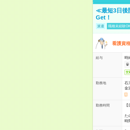
≪最短3日後
Get！
派遣
職種未経験O
看護資
時
給与
交
石
勤務地
金
【
勤務時間
1
た
時