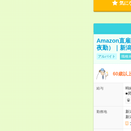
気に
Amazon
夜勤）｜新潟
アルバイト
職種未
60歳以
時給
給与
■
新
勤務地
新