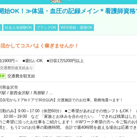
開始OK！≫体温・血圧の記録メイン＊看護師資格
K
社会人未経験OK
ブランクOK
WEB登録・面接OK
格活かしてコスパよく稼ぎませんか！
給1900円～ ■週払いOK ■日収1万5200円以上
交通費別途支給あり
交通費全額支給
通費
川県金沢市
沢駅
/
新西金沢駅
/
馬替駅
/
…
【自宅からドアtoドアで30分以内】介護施設でのお仕事。勤務地選べます！
日勤のみ】9:00～17:00（休憩60分） ■ご希望があればその他シフトもOK！ （例）
0:00～19:00 など 「家族とお休みを合わせたい」 「できれば残業はし
のご希望に沿ったお仕事をご紹介します！ ※Wワーク希望の方へ 今ご覧のお
間と、もう1つのお仕事の勤務時間。 合計で週40時間を超える場合は応募で