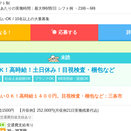
フト制
日あたりの実働時間：最大8時間/日 シフト例 ・21時～6時
払いOK / 10名以上の大量募集
なる！
応募する
詳
未読
K！高時給！土日休み！目視検査・梱包など
K
社会人未経験OK
ブランクOK
WEB登録・面接OK
払いＯＫ！高時給１４００円。目視検査・梱包など：三条市
給1500円 【月収例】252,000円(月収例21日実働残業代込)
交通費別途支給あり
交通費支給有り
通費
20～25万円
収例