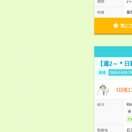
2
期間
履
特徴
気に
【週2～＊日
派遣
職種未経験O
《日収1
時
給与
交
石
勤務地