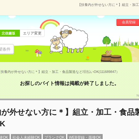
【扶養内が外せない方に＊】組立・加工・食
会員登録
エリア変更
北信越版
望条件
扶養内が外せない方に＊】組立・加工・食品製造など/日払いOK(111689847）
お探しのバイト情報は掲載が終了しました。
N
内が外せない方に＊】組立・加工・食品製
K
験OK
社会人未経験OK
ブランクOK
WEB登録・面接OK