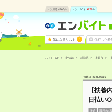
エン派遣
4905
件
エン バイト
9279
件
0
気になるリスト
保存した希
バイトTOP
北信越
新潟県
上越市
【
掲載日 :
2026
/
07
/
15
【扶養
日払いO
派遣
職種未経