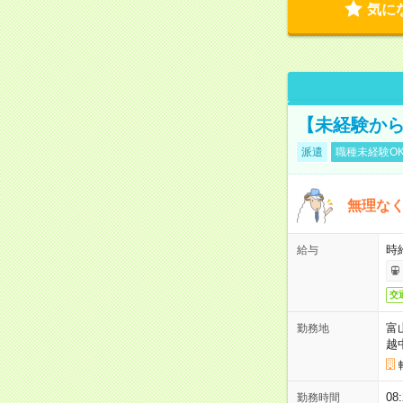
気に
【未経験から
派遣
職種未経験O
無理なく
時給
給与
交
富
勤務地
越
08
勤務時間