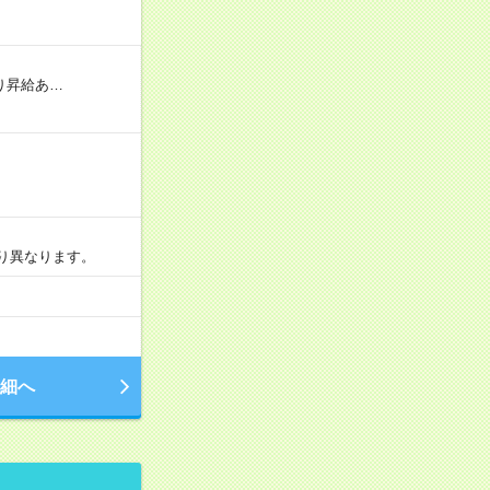
り昇給あ…
より異なります。
細へ