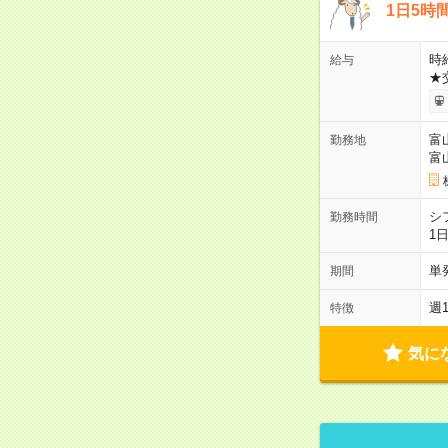
1日5時
時給
給与
★
富
勤務地
富
シ
勤務時間
1
単
期間
週
特徴
気に