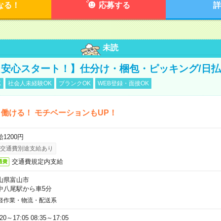
なる！
応募する
詳
未読
安心スタート！】仕分け・梱包・ピッキング/日払
K
社会人未経験OK
ブランクOK
WEB登録・面接OK
働ける！ モチベーションもUP！
1200円
交通費別途支給あり
交通費規定内支給
通費
山県富山市
中八尾駅から車5分
軽作業・物流・配送系
:20～17:05 08:35～17:05