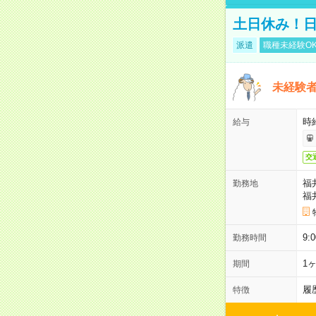
土日休み！
派遣
職種未経験O
未経験
時給
給与
交
福
勤務地
福
9
勤務時間
1
期間
履
特徴