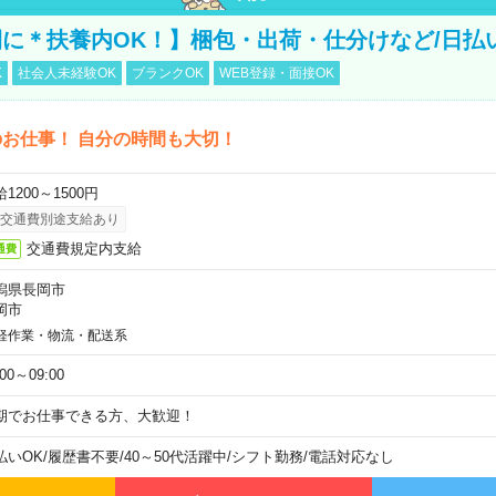
に＊扶養内OK！】梱包・出荷・仕分けなど/日払
K
社会人未経験OK
ブランクOK
WEB登録・面接OK
お仕事！ 自分の時間も大切！
1200～1500円
交通費別途支給あり
交通費規定内支給
通費
潟県長岡市
岡市
軽作業・物流・配送系
:00～09:00
期でお仕事できる方、大歓迎！
払いOK
/
履歴書不要
/
40～50代活躍中
/
シフト勤務
/
電話対応なし