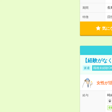
長
期間
日
特徴
気に
【経験がなく
派遣
職種未経験O
女性が活
時給
給与
交