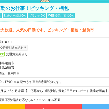
日勤のお仕事！ピッキング・梱包
K
社会人未経験OK
ブランクOK
WEB登録・面接OK
者大歓迎。人気の日勤です。ピッキング・梱包：越前市
1200円
交通費別途支給あり
交通費支給有り
通費
井県越前市
井県越前市
物流・倉庫関係
:00～17:00 ※表記のうち実働6時間50分です。
ヶ月以上3ヶ月未満【ご応募から1週間以内(最短2日目)のスピード就業が可能
歴書不要
/
電話対応なし
/
パソコンスキル不要