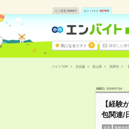
エン派遣
5088
件
エン バイト
9279
件
0
気になるリスト
保存した希
バイトTOP
北信越
富山県
高岡市
【
掲載日 :
2026
/
07
/
14
【経験
包関連/
派遣
職種未経