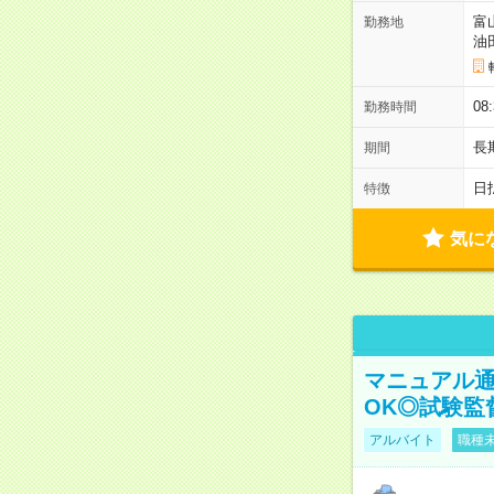
富
勤務地
油
08
勤務時間
長
期間
日
特徴
気に
マニュアル通
OK◎試験監
アルバイト
職種未