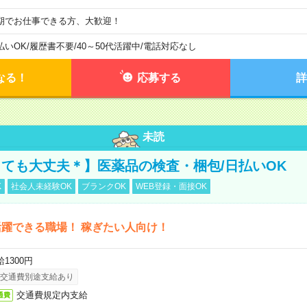
期でお仕事できる方、大歓迎！
払いOK
/
履歴書不要
/
40～50代活躍中
/
電話対応なし
なる！
応募する
詳
未読
ても大丈夫＊】医薬品の検査・梱包/日払いOK
K
社会人未経験OK
ブランクOK
WEB登録・面接OK
躍できる職場！ 稼ぎたい人向け！
1300円
交通費別途支給あり
交通費規定内支給
通費