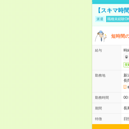
【スキマ時間
派遣
職種未経験O
短時間の
時給
給与
交
新
勤務地
長
00
勤務時間
長
期間
日
特徴