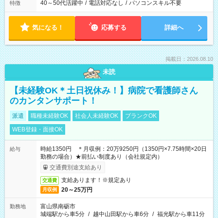
40～50代活躍中
/
電話対応なし
/
パソコンスキル不要
特徴
気になる！
応募する
詳細へ
掲載日：2026.08.10
未読
【未経験OK＊土日祝休み！】病院で看護師さん
のカンタンサポート！
派遣
職種未経験OK
社会人未経験OK
ブランクOK
WEB登録・面接OK
時給1350円 ＊月収例：20万9250円（1350円×7.75時間×20日
給与
勤務の場合）★前払い制度あり（会社規定内）
交通費別途支給あり
支給あります！※規定あり
交通費
20～25万円
月収例
富山県南砺市
勤務地
城端駅から車5分
/
越中山田駅から車6分
/
福光駅から車11分