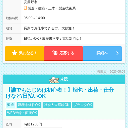
安曇野市
製造・建築・土木・製造技術系
05:00～14:00
勤務時間
長期でお仕事できる方、大歓迎！
期間
日払いOK
/
履歴書不要
/
電話対応なし
特徴
気になる！
応募する
詳細へ
掲載日：2026.08.05
未読
【誰でもはじめは初心者！】梱包・出荷・仕分
けなど/日払いOK
派遣
職種未経験OK
社会人未経験OK
ブランクOK
WEB登録・面接OK
時給1250円
給与