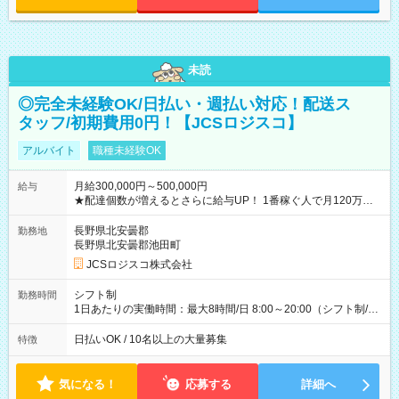
未読
◎完全未経験OK/日払い・週払い対応！配送ス
タッフ/初期費用0円！【JCSロジスコ】
アルバイト
職種未経験OK
月給300,000円～500,000円
給与
★配達個数が増えるとさらに給与UP！ 1番稼ぐ人で月120万ほ
ど！ ・主要都市エリア 月収55万円／週5日稼働 月収65万~112
万円／週6日稼働 ・地方郊外エリア 月収40万円／週5日稼働 月
長野県北安曇郡
勤務地
収40万円~50万円／週6日稼働 ＜モデルイメージ＞ ■月収50万
長野県北安曇郡池田町
円 (27歳男性/江東区在住)※元建築関係 1日150個配達×25日勤務
JCSロジスコ株式会社
(日休み) ■月収80万円(43歳男性/墨田区在住)※元営業 1日200個
配達×25日勤務(月休み) 【試用期間】試用期間なし
シフト制
勤務時間
1日あたりの実働時間：最大8時間/日 8:00～20:00（シフト制/実
働8時間） ※週5日勤務（場所次第では週4も有り） ※配達状況
によって時間外での勤務可能性有り ※案件により多少の前後あ
日払いOK / 10名以上の大量募集
特徴
り ※配達が完了次第、帰社OKです
気になる！
応募する
詳細へ