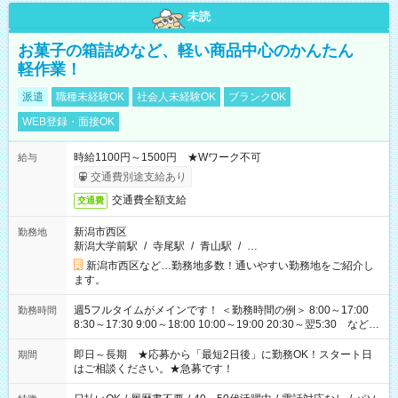
未読
お菓子の箱詰めなど、軽い商品中心のかんたん
軽作業！
派遣
職種未経験OK
社会人未経験OK
ブランクOK
WEB登録・面接OK
時給1100円～1500円 ★Wワーク不可
給与
交通費別途支給あり
交通費全額支給
交通費
新潟市西区
勤務地
新潟大学前駅
/
寺尾駅
/
青山駅
/
…
新潟市西区など…勤務地多数！通いやすい勤務地をご紹介し
ます。
週5フルタイムがメインです！ ＜勤務時間の例＞ 8:00～17:00
勤務時間
8:30～17:30 9:00～18:00 10:00～19:00 20:30～翌5:30 など ★
その他にも勤務時間多数！ 日勤のみ、残業なし、交替制など
ご希望を教えてください！
即日～長期 ★応募から「最短2日後」に勤務OK！スタート日
期間
はご相談ください。★急募です！