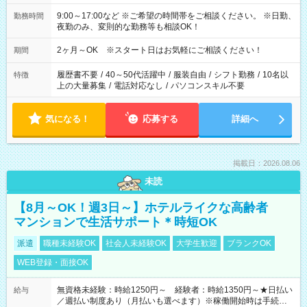
9:00～17:00など ※ご希望の時間帯をご相談ください。 ※日勤、
勤務時間
夜勤のみ、変則的な勤務等も相談OK！
2ヶ月～OK ※スタート日はお気軽にご相談ください！
期間
履歴書不要
/
40～50代活躍中
/
服装自由
/
シフト勤務
/
10名以
特徴
上の大量募集
/
電話対応なし
/
パソコンスキル不要
気になる！
応募する
詳細へ
掲載日：2026.08.06
未読
【8月～OK！週3日～】ホテルライクな高齢者
マンションで生活サポート＊時短OK
派遣
職種未経験OK
社会人未経験OK
大学生歓迎
ブランクOK
WEB登録・面接OK
無資格未経験：時給1250円～ 経験者：時給1350円～★日払い
給与
／週払い制度あり（月払いも選べます）※稼働開始時は手続き完