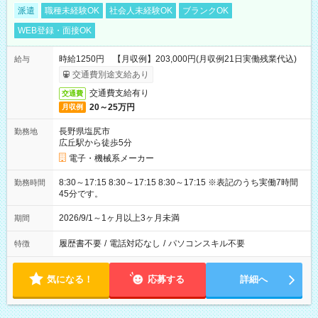
派遣
職種未経験OK
社会人未経験OK
ブランクOK
WEB登録・面接OK
時給1250円 【月収例】203,000円(月収例21日実働残業代込)
給与
交通費別途支給あり
交通費支給有り
交通費
20～25万円
月収例
長野県塩尻市
勤務地
広丘駅から徒歩5分
電子・機械系メーカー
8:30～17:15 8:30～17:15 8:30～17:15 ※表記のうち実働7時間
勤務時間
45分です。
2026/9/1～1ヶ月以上3ヶ月未満
期間
履歴書不要
/
電話対応なし
/
パソコンスキル不要
特徴
気になる！
応募する
詳細へ