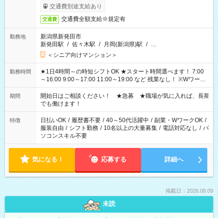
了次第のお支払いとなります。
交通費別途支給あり
交通費全額支給※規定有
交通費
新潟県新発田市
勤務地
新発田駅
/
佐々木駅
/
月岡(新潟県)駅
/
…
＜シニア向けマンション＞
★1日4時間～の時短シフトOK ★スタート時間選べます！ 7:00
勤務時間
～16:00 9:00～17:00 11:00～19:00 など 残業なし！ ※Wワーク
の場合、他のお仕事と合わせ週40時間超の就業はご案内できま
せん ※法令に基づき、週20時間以上勤務は社会保険への加入対
開始日はご相談ください！ ★急募 ★職場が気に入れば、長期
期間
象となります ※労働者派遣法（日雇い派遣の原則禁止）によ
でも働けます！
り、短時間・短期間の就業はご案内が難しい場合があります
日払いOK
/
履歴書不要
/
40～50代活躍中
/
副業・WワークOK
/
特徴
服装自由
/
シフト勤務
/
10名以上の大量募集
/
電話対応なし
/
パ
ソコンスキル不要
気になる！
応募する
詳細へ
掲載日：2026.08.09
未読