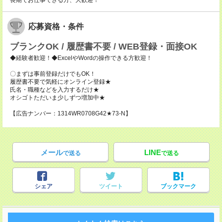
長期でお仕事できる方、大歓迎！
応募資格・条件
ブランクOK / 履歴書不要 / WEB登録・面接OK
◆経験者歓迎！◆ExcelやWordの操作できる方歓迎！
〇まずは事前登録だけでもOK！
履歴書不要で気軽にオンライン登録★
氏名・職種などを入力するだけ★
オシゴトただいま少しずつ増加中★
【広告ナンバー：1314WR0708G42★73-N】
メール
LINE
で送る
で送る
シェア
ツイート
ブックマーク