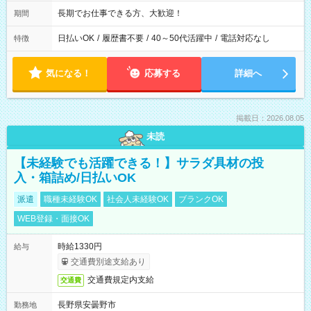
長期でお仕事できる方、大歓迎！
期間
日払いOK
/
履歴書不要
/
40～50代活躍中
/
電話対応なし
特徴
気になる！
応募する
詳細へ
掲載日：2026.08.05
未読
【未経験でも活躍できる！】サラダ具材の投
入・箱詰め/日払いOK
派遣
職種未経験OK
社会人未経験OK
ブランクOK
WEB登録・面接OK
時給1330円
給与
交通費別途支給あり
交通費規定内支給
交通費
長野県安曇野市
勤務地