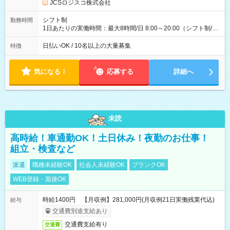
JCSロジスコ株式会社
(日休み) ■月収80万円(43歳男性/墨田区在住)※元営業 1日200個
配達×25日勤務(月休み) 【試用期間】試用期間なし
シフト制
勤務時間
1日あたりの実働時間：最大8時間/日 8:00～20:00（シフト制/実
働8時間） ※週5日勤務（場所次第では週4も有り） ※配達状況
によって時間外での勤務可能性有り ※案件により多少の前後あ
日払いOK / 10名以上の大量募集
特徴
り ※配達が完了次第、帰社OKです
気になる！
応募する
詳細へ
未読
高時給！車通勤OK！土日休み！夜勤のお仕事！
組立・検査など
派遣
職種未経験OK
社会人未経験OK
ブランクOK
WEB登録・面接OK
時給1400円 【月収例】281,000円(月収例21日実働残業代込)
給与
交通費別途支給あり
交通費支給有り
交通費