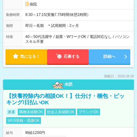
病院
8:30～17:15(実働7.75時間/休憩1時間）
勤務時間
即日～長期 ＊試用期間：2ヶ月
期間
40～50代活躍中
/
副業・WワークOK
/
電話対応なし
/
パソコン
特徴
スキル不要
気になる！
応募する
詳細へ
掲載日：2026.08.05
未読
【扶養控除内の相談OK！】仕分け・梱包・ピッ
キング/日払いOK
派遣
職種未経験OK
社会人未経験OK
ブランクOK
WEB登録・面接OK
時給1200円
給与