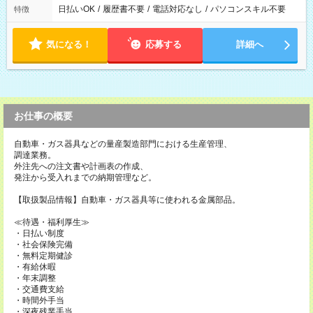
日払いOK
/
履歴書不要
/
電話対応なし
/
パソコンスキル不要
特徴
気になる！
応募する
詳細へ
お仕事の概要
自動車・ガス器具などの量産製造部門における生産管理、
調達業務。
外注先への注文書や計画表の作成、
発注から受入れまでの納期管理など。
【取扱製品情報】自動車・ガス器具等に使われる金属部品。
≪待遇・福利厚生≫
・日払い制度
・社会保険完備
・無料定期健診
・有給休暇
・年末調整
・交通費支給
・時間外手当
・深夜残業手当