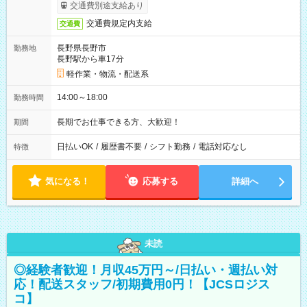
交通費別途支給あり
交通費規定内支給
交通費
長野県長野市
勤務地
長野駅から車17分
軽作業・物流・配送系
14:00～18:00
勤務時間
長期でお仕事できる方、大歓迎！
期間
日払いOK
/
履歴書不要
/
シフト勤務
/
電話対応なし
特徴
気になる！
応募する
詳細へ
未読
◎経験者歓迎！月収45万円～/日払い・週払い対
応！配送スタッフ/初期費用0円！【JCSロジス
コ】