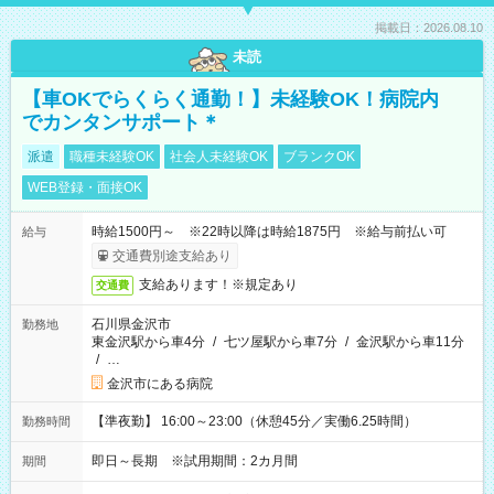
掲載日：2026.08.10
未読
【車OKでらくらく通勤！】未経験OK！病院内
でカンタンサポート＊
派遣
職種未経験OK
社会人未経験OK
ブランクOK
WEB登録・面接OK
時給1500円～ ※22時以降は時給1875円 ※給与前払い可
給与
交通費別途支給あり
支給あります！※規定あり
交通費
石川県金沢市
勤務地
東金沢駅から車4分
/
七ツ屋駅から車7分
/
金沢駅から車11分
/
…
金沢市にある病院
【準夜勤】 16:00～23:00（休憩45分／実働6.25時間）
勤務時間
即日～長期 ※試用期間：2カ月間
期間