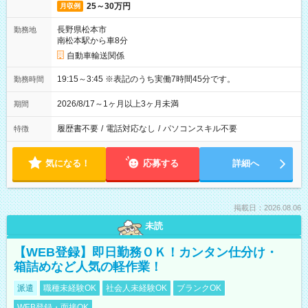
25～30万円
月収例
長野県松本市
勤務地
南松本駅から車8分
自動車輸送関係
19:15～3:45 ※表記のうち実働7時間45分です。
勤務時間
2026/8/17～1ヶ月以上3ヶ月未満
期間
履歴書不要
/
電話対応なし
/
パソコンスキル不要
特徴
気になる！
応募する
詳細へ
掲載日：2026.08.06
未読
【WEB登録】即日勤務ＯＫ！カンタン仕分け・
箱詰めなど人気の軽作業！
派遣
職種未経験OK
社会人未経験OK
ブランクOK
WEB登録・面接OK