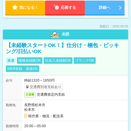
気になる！
応募する
詳細へ
掲載日：2026.08.05
未読
【未経験スタートOK！】仕分け・梱包・ピッキ
ング/日払いOK
派遣
職種未経験OK
社会人未経験OK
ブランクOK
WEB登録・面接OK
時給1320～1650円
給与
交通費別途支給あり
交通費規定内支給
交通費
長野県松本市
勤務地
松本市
軽作業・物流・配送系
20:00～05:00
勤務時間