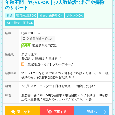
年齢不問！速払いOK｜少人数施設で料理や掃除
のサポート
派遣
職種未経験OK
社会人未経験OK
ブランクOK
WEB登録・面接OK
時給1200円～
給与
交通費別途支給あり
交通費規定内支給
交通費
新潟市北区
勤務地
豊栄駅
/
新崎駅
/
早通駅
/
…
【勤務地選べます】グループホーム
9:00～17:00など ※ご希望の時間帯をご相談ください。 ※日勤、
勤務時間
夜勤のみ、変則的な勤務等も相談OK！
2ヶ月～OK ※スタート日はお気軽にご相談ください！
期間
履歴書不要
/
40～50代活躍中
/
服装自由
/
シフト勤務
/
10名以
特徴
上の大量募集
/
電話対応なし
/
パソコンスキル不要
気になる！
応募する
詳細へ