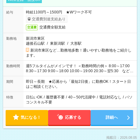
時給1100円～1500円 ★Wワーク不可
給与
交通費別途支給あり
交通費全額支給
交通費
新潟市東区
勤務地
越後石山駅
/
東新潟駅
/
大形駅
新潟市東区など…勤務地多数！通いやすい勤務地をご紹介し
ます。
週5フルタイムがメインです！ ＜勤務時間の例＞ 8:00～17:00
勤務時間
8:30～17:30 9:00～18:00 10:00～19:00 20:30～翌5:30 など ★
その他にも勤務時間多数！ 日勤のみ、残業なし、交替制など
ご希望を教えてください！
即日～長期 ★応募から「最短2日後」に勤務OK！スタート日
期間
はご相談ください。
日払いOK
/
履歴書不要
/
40～50代活躍中
/
電話対応なし
/
パソ
特徴
コンスキル不要
気になる！
応募する
詳細へ
掲載日：2026.08.05