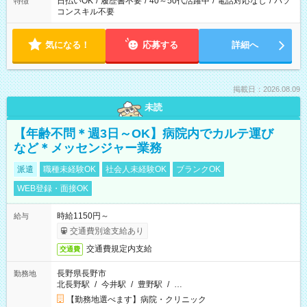
日払いOK
/
履歴書不要
/
40～50代活躍中
/
電話対応なし
/
パソ
特徴
コンスキル不要
気になる！
応募する
詳細へ
掲載日：2026.08.09
未読
【年齢不問＊週3日～OK】病院内でカルテ運び
など＊メッセンジャー業務
派遣
職種未経験OK
社会人未経験OK
ブランクOK
WEB登録・面接OK
時給1150円～
給与
交通費別途支給あり
交通費規定内支給
交通費
長野県長野市
勤務地
北長野駅
/
今井駅
/
豊野駅
/
…
【勤務地選べます】病院・クリニック