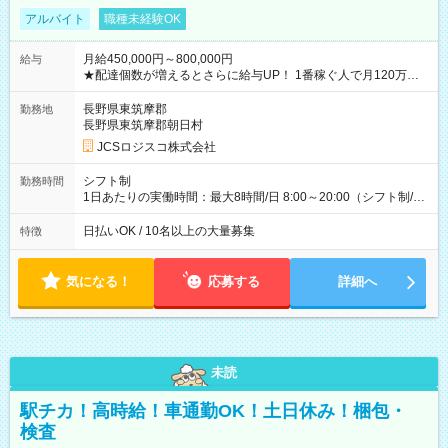
アルバイト
職種未経験OK
月給450,000円～800,000円
給与
★配達個数が増えるとさらに給与UP！ 1番稼ぐ人で月120万ほ
ど！ ・主要都市エリア 月収55万円／週5日稼働 月収65万~112
万円／週6日稼働 ・地方郊外エリア 月収40万円／週5日稼働 月
長野県東筑摩郡
勤務地
収40万円~50万円／週6日稼働 ＜モデルイメージ＞ ■月収50万
長野県東筑摩郡朝日村
円 (27歳男性/江東区在住)※元建築関係 1日150個配達×25日勤務
JCSロジスコ株式会社
(日休み) ■月収80万円(43歳男性/墨田区在住)※元営業 1日200個
配達×25日勤務(月休み) 【試用期間】試用期間なし
シフト制
勤務時間
1日あたりの実働時間：最大8時間/日 8:00～20:00（シフト制/実
働8時間） ※週5日勤務（場所次第では週4も有り） ※配達状況
によって時間外での勤務可能性有り ※案件により多少の前後あ
日払いOK / 10名以上の大量募集
特徴
り ※配達が完了次第、帰社OKです
気になる！
応募する
詳細へ
未読
駅チカ！高時給！車通勤OK！土日休み！梱包・
検査