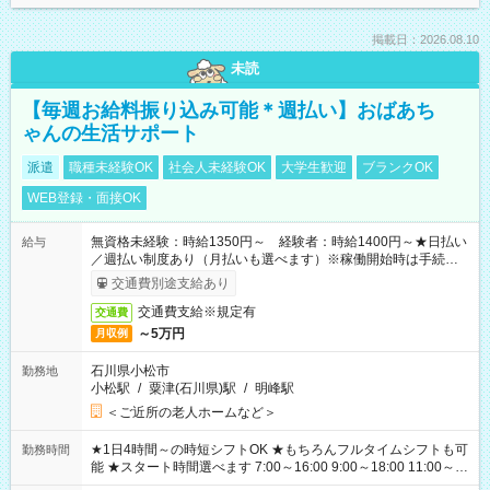
掲載日：2026.08.10
未読
【毎週お給料振り込み可能＊週払い】おばあち
ゃんの生活サポート
派遣
職種未経験OK
社会人未経験OK
大学生歓迎
ブランクOK
WEB登録・面接OK
無資格未経験：時給1350円～ 経験者：時給1400円～★日払い
給与
／週払い制度あり（月払いも選べます）※稼働開始時は手続き完
了次第のお支払いとなります。
交通費別途支給あり
交通費支給※規定有
交通費
～5万円
月収例
石川県小松市
勤務地
小松駅
/
粟津(石川県)駅
/
明峰駅
＜ご近所の老人ホームなど＞
★1日4時間～の時短シフトOK ★もちろんフルタイムシフトも可
勤務時間
能 ★スタート時間選べます 7:00～16:00 9:00～18:00 11:00～
20:00 など 残業なし！ ※Wワークの場合、他のお仕事と合わせ