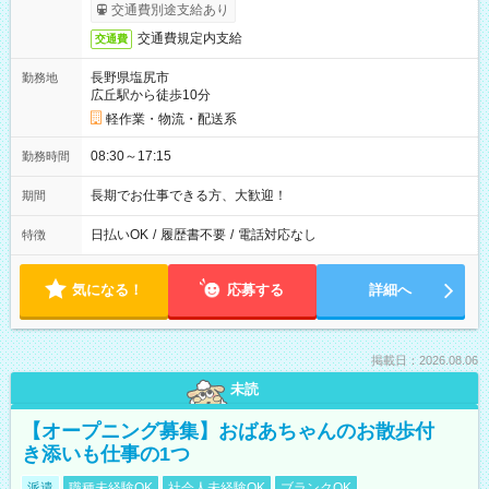
交通費別途支給あり
交通費規定内支給
交通費
長野県塩尻市
勤務地
広丘駅から徒歩10分
軽作業・物流・配送系
08:30～17:15
勤務時間
長期でお仕事できる方、大歓迎！
期間
日払いOK
/
履歴書不要
/
電話対応なし
特徴
気になる！
応募する
詳細へ
掲載日：2026.08.06
未読
【オープニング募集】おばあちゃんのお散歩付
き添いも仕事の1つ
派遣
職種未経験OK
社会人未経験OK
ブランクOK