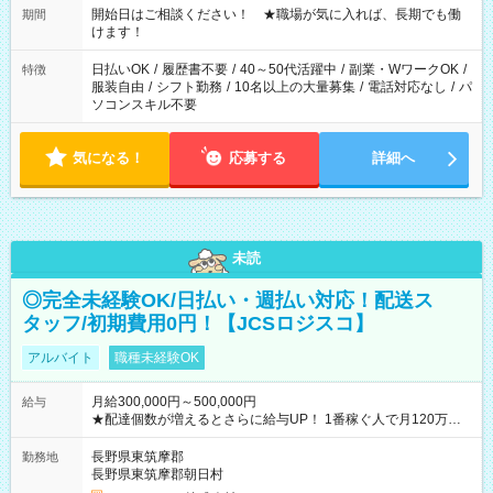
週40時間超の就業はご案内できません ※法令に基づき、週20時
開始日はご相談ください！ ★職場が気に入れば、長期でも働
期間
間以上勤務は社会保険への加入対象となります ※労働者派遣法
けます！
（日雇い派遣の原則禁止）により、短時間・短期間の就業はご
案内が難しい場合があります
日払いOK
/
履歴書不要
/
40～50代活躍中
/
副業・WワークOK
/
特徴
服装自由
/
シフト勤務
/
10名以上の大量募集
/
電話対応なし
/
パ
ソコンスキル不要
気になる！
応募する
詳細へ
未読
◎完全未経験OK/日払い・週払い対応！配送ス
タッフ/初期費用0円！【JCSロジスコ】
アルバイト
職種未経験OK
月給300,000円～500,000円
給与
★配達個数が増えるとさらに給与UP！ 1番稼ぐ人で月120万ほ
ど！ ・主要都市エリア 月収55万円／週5日稼働 月収65万~112
万円／週6日稼働 ・地方郊外エリア 月収40万円／週5日稼働 月
長野県東筑摩郡
勤務地
収40万円~50万円／週6日稼働 ＜モデルイメージ＞ ■月収50万
長野県東筑摩郡朝日村
円 (27歳男性/江東区在住)※元建築関係 1日150個配達×25日勤務