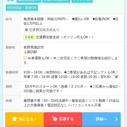
WEB登録・面接OK
無資格未経験：時給1250円～ ■週払いOK ■扶養内OK ■日
給与
収1万円以上
交通費別途支給あり
交通費全額支給（ガソリン代もOK！）
交通費
長野県諏訪市
勤務地
上諏訪駅
≪車通勤もOK！≫ご自宅近くでご希望の勤務地を紹介しま
す。
9:00～18:00（休憩60分） ■ご希望があれば下記シフトもOK！
勤務時間
早番 7:00～16:00 遅番 10:00～19:00 夜勤 16:30～翌9:30 「家族
と休みを合わせたい」 「余裕を持って夕飯の準備がしたい」
「できれば残業はしたくない」 など、ご希望を教えてください
【8月中のスタートOK！急募！】2カ月～ ■ご応募から最短2～
期間
ね。 ※Wワーク希望の方へ 今ご覧のお仕事で希望する勤務時間
3日後に就業が可能です！
と、もう1つのお仕事の勤務時間。 合計で週40時間を超える場
合は応募できません。
履歴書不要
/
40～50代活躍中
/
服装自由
/
シフト勤務
/
10名以
特徴
上の大量募集
/
電話対応なし
/
パソコンスキル不要
気になる！
応募する
詳細へ