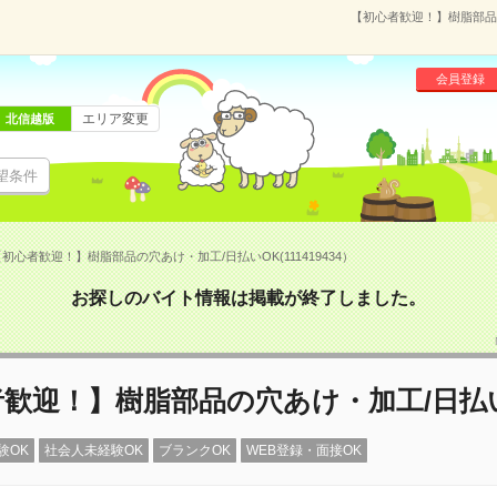
【初心者歓迎！】樹脂部品の
会員登録
エリア変更
北信越版
望条件
初心者歓迎！】樹脂部品の穴あけ・加工/日払いOK(111419434）
お探しのバイト情報は掲載が終了しました。
歓迎！】樹脂部品の穴あけ・加工/日払
験OK
社会人未経験OK
ブランクOK
WEB登録・面接OK