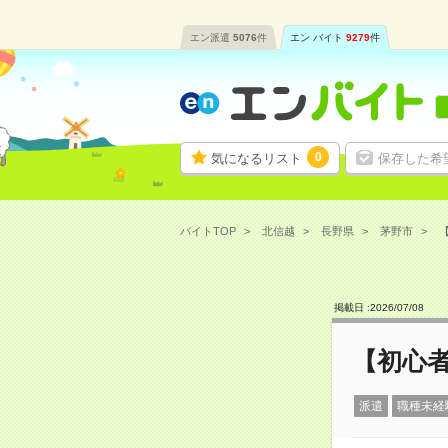
エン派遣
5076
件
エン バイト
9279
件
0
気になるリスト
保存した希
バイトTOP
北信越
長野県
茅野市
【
掲載日 :
2026
/
07
/
08
【初心者
派遣
職種未経