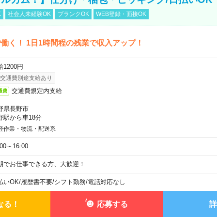
K
社会人未経験OK
ブランクOK
WEB登録・面接OK
働く！ 1日1時間程の残業で収入アップ！
1200円
交通費別途支給あり
交通費規定内支給
通費
野県長野市
野駅から車18分
軽作業・物流・配送系
:00～16:00
期でお仕事できる方、大歓迎！
払いOK
/
履歴書不要
/
シフト勤務
/
電話対応なし
なる！
応募する
詳