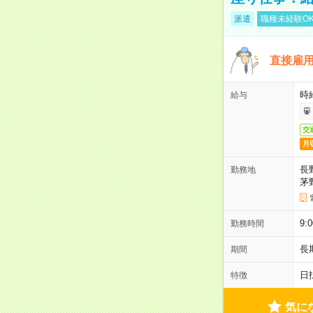
派遣
職種未経験O
直接雇
時
給与
交
月
長
勤務地
茅
9
勤務時間
長
期間
日
特徴
気に