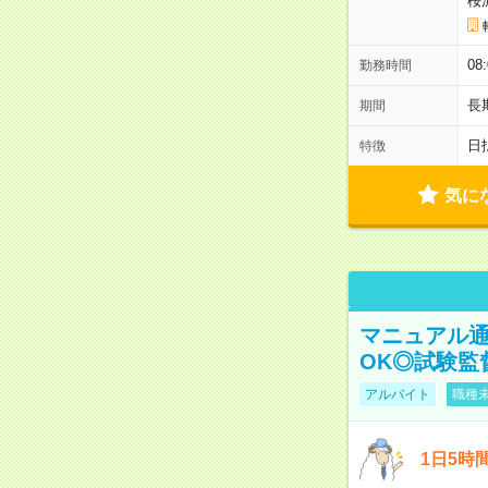
桜
08
勤務時間
長
期間
日
特徴
気に
マニュアル通
OK◎試験監
アルバイト
職種未
1日5時