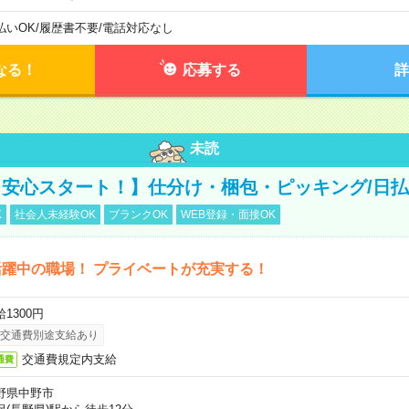
払いOK
/
履歴書不要
/
電話対応なし
なる！
応募する
詳
未読
安心スタート！】仕分け・梱包・ピッキング/日払
K
社会人未経験OK
ブランクOK
WEB登録・面接OK
躍中の職場！ プライベートが充実する！
1300円
交通費別途支給あり
交通費規定内支給
通費
野県中野市