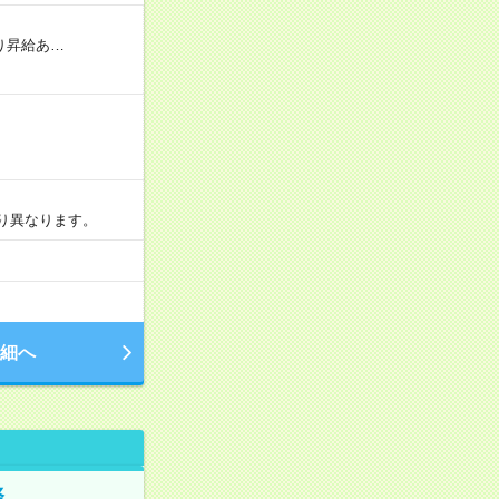
り昇給あ…
より異なります。
細へ
務