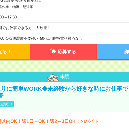
沢(長野県)駅から徒歩12分
軽作業・物流・配送系
:00～17:30
期でお仕事できる方、大歓迎！
払いOK
/
履歴書不要
/
40～50代活躍中
/
電話対応なし
なる！
応募する
詳
未読
りに簡単WORK◆未経験から好きな時にお仕事で
督
経験OK
間以内OK！週1日～OK！週2～3日OK！のバイト