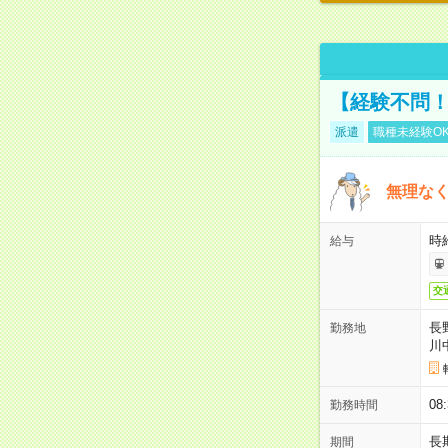
【経験不問！
派遣
職種未経験O
無理なく
時給
給与
交
長
勤務地
川
08
勤務時間
長
期間