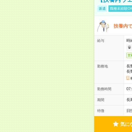
派遣
職種未経験O
扶養内で
時給
給与
交
長
勤務地
長
07
勤務時間
長
期間
日
特徴
気に