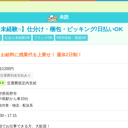
未読
未経験○】仕分け・梱包・ピッキング/日払いOK
K
社会人未経験OK
ブランクOK
WEB登録・面接OK
お給料に残業代を上乗せ！ 週休2日制！
1200円
交通費別途支給あり
交通費規定内支給
通費
野県長野市
中島駅から車10分
軽作業・物流・配送系
:30～17:15
期でお仕事できる方、大歓迎！