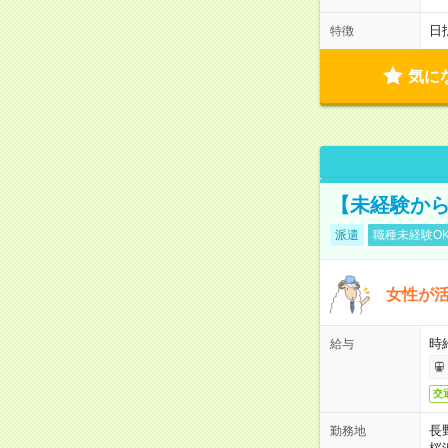
日
特徴
気に
【未経験から
派遣
職種未経験O
女性が活
時給
給与
交
長
勤務地