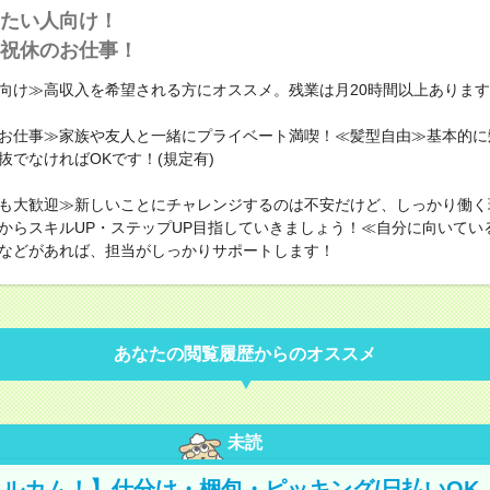
たい人向け！
祝休のお仕事！
向け≫高収入を希望される方にオススメ。残業は月20時間以上ありま
お仕事≫家族や友人と一緒にプライベート満喫！≪髪型自由≫基本的に
抜でなければOKです！(規定有)
も大歓迎≫新しいことにチャレンジするのは不安だけど、しっかり働く
からスキルUP・ステップUP目指していきましょう！≪自分に向いてい
などがあれば、担当がしっかりサポートします！
あなたの閲覧履歴からのオススメ
未読
ルカム！】仕分け・梱包・ピッキング/日払いOK