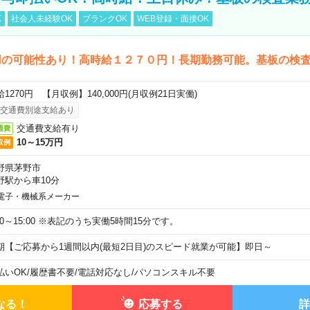
K
社会人未経験OK
ブランクOK
WEB登録・面接OK
用の可能性あり！高時給１２７０円！長期勤務可能。基板の検
給1270円 【月収例】140,000円(月収例21日実働)
交通費別途支給あり
交通費支給有り
通費
10～15万円
収例
野県茅野市
野駅から車10分
電子・機械系メーカー
:00～15:00 ※表記のうち実働5時間15分です。
期【ご応募から1週間以内(最短2日目)のスピード就業が可能】即日～
払いOK
/
履歴書不要
/
電話対応なし
/
パソコンスキル不要
なる！
応募する
詳