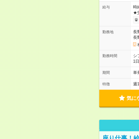
時給
給与
★
長
勤務地
長
シ
勤務時間
1
単
期間
週
特徴
気に
座り仕事！給