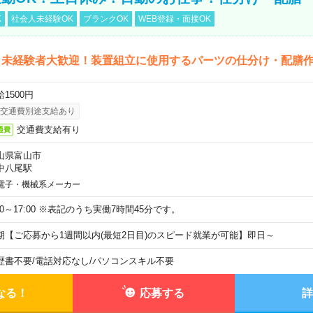
K
社会人未経験OK
ブランクOK
WEB登録・面接OK
！未経験者大歓迎！装置組立に使用するパーツの仕分け・配膳
1500円
交通費別途支給あり
交通費支給有り
通費
山県富山市
中八尾駅
電子・機械系メーカー
:30～17:00 ※表記のうち実働7時間45分です。
期【ご応募から1週間以内(最短2日目)のスピード就業が可能】即日～
歴書不要
/
電話対応なし
/
パソコンスキル不要
なる！
応募する
詳