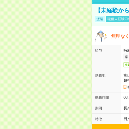
【未経験から
派遣
職種未経験O
無理なく
時給
給与
交
富
勤務地
越
08
勤務時間
長
期間
日
特徴