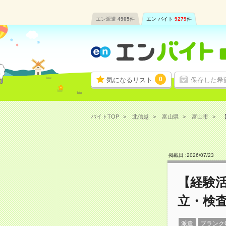
エン派遣
4905
件
エン バイト
9279
件
0
気になるリスト
保存した希
バイトTOP
北信越
富山県
富山市
【
掲載日 :
2026
/
07
/
23
【経験
立・検査
派遣
ブランク