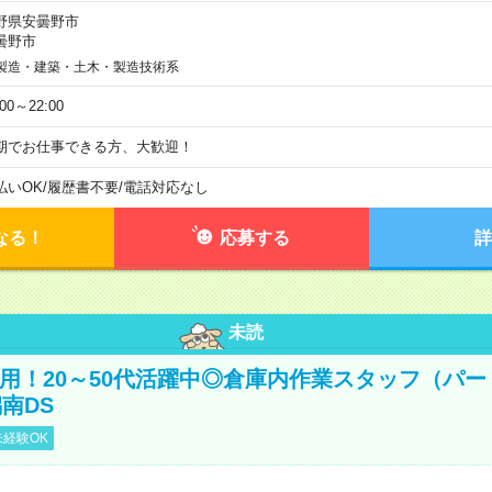
野県安曇野市
曇野市
製造・建築・土木・製造技術系
:00～22:00
期でお仕事できる方、大歓迎！
払いOK
/
履歴書不要
/
電話対応なし
なる！
応募する
詳
未読
直雇用！20～50代活躍中◎倉庫内作業スタッフ（パー
南DS
経験OK