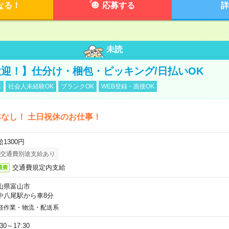
なる！
応募する
詳
未読
迎！】仕分け・梱包・ピッキング/日払いOK
K
社会人未経験OK
ブランクOK
WEB登録・面接OK
なし！ 土日祝休のお仕事！
1300円
交通費別途支給あり
交通費規定内支給
通費
山県富山市
中八尾駅から車8分
軽作業・物流・配送系
:30～17:30