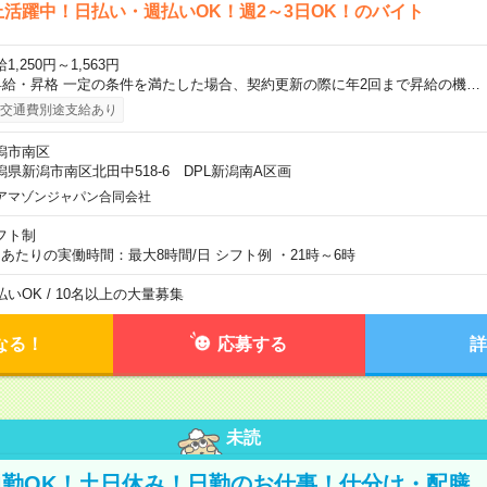
上活躍中！日払い・週払いOK！週2～3日OK！のバイト
1,250円～1,563円
昇給・昇格 一定の条件を満たした場合、契約更新の際に年2回まで昇給の機…
交通費別途支給あり
潟市南区
潟県新潟市南区北田中518-6 DPL新潟南A区画
アマゾンジャパン合同会社
フト制
日あたりの実働時間：最大8時間/日 シフト例 ・21時～6時
払いOK / 10名以上の大量募集
なる！
応募する
詳
未読
勤OK！土日休み！日勤のお仕事！仕分け・配膳