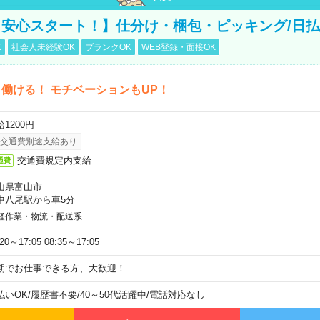
安心スタート！】仕分け・梱包・ピッキング/日払
K
社会人未経験OK
ブランクOK
WEB登録・面接OK
働ける！ モチベーションもUP！
1200円
交通費別途支給あり
交通費規定内支給
通費
山県富山市
中八尾駅から車5分
軽作業・物流・配送系
:20～17:05 08:35～17:05
期でお仕事できる方、大歓迎！
払いOK
/
履歴書不要
/
40～50代活躍中
/
電話対応なし