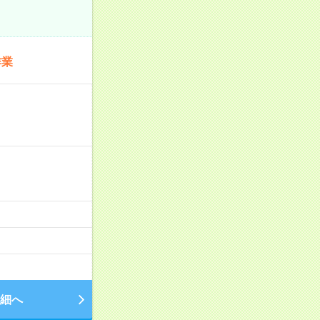
作業
細へ