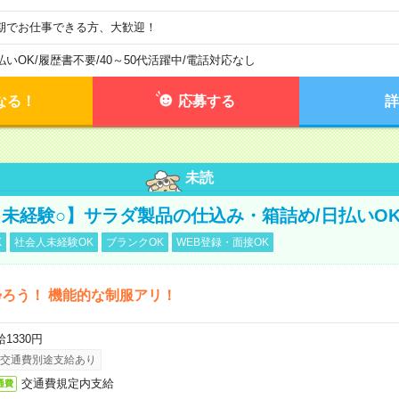
期でお仕事できる方、大歓迎！
払いOK
/
履歴書不要
/
40～50代活躍中
/
電話対応なし
なる！
応募する
詳
未読
未経験○】サラダ製品の仕込み・箱詰め/日払いO
K
社会人未経験OK
ブランクOK
WEB登録・面接OK
ろう！ 機能的な制服アリ！
1330円
交通費別途支給あり
交通費規定内支給
通費