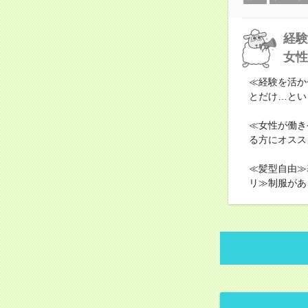
経験
女性
≪経験を活か
とだけ…とい
≪女性が働き
る方にオスス
≪髪型自由≫
リ≫制服があ