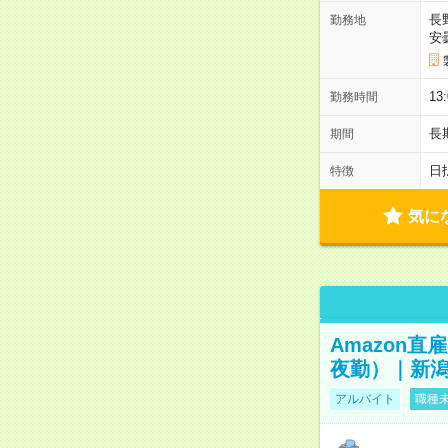
長
勤務地
安
13
勤務時間
長
期間
日
特徴
気に
Amazon
夜勤）｜新潟
アルバイト
職種未