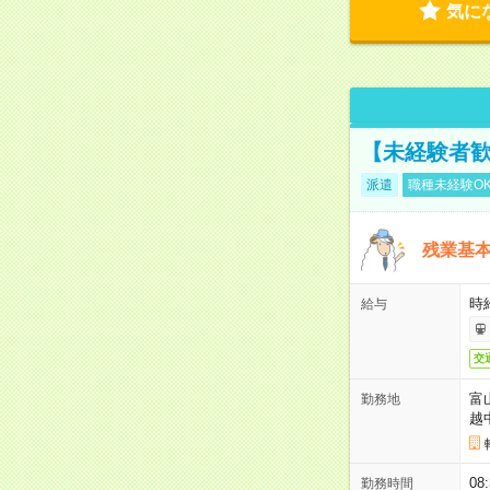
気に
【未経験者歓
派遣
職種未経験O
残業基本
時給
給与
交
富
勤務地
越
08
勤務時間