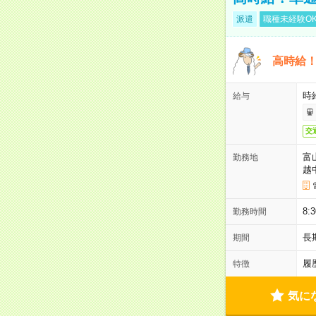
派遣
職種未経験O
高時給
時給
給与
交
富
勤務地
越
8
勤務時間
長
期間
履
特徴
気に