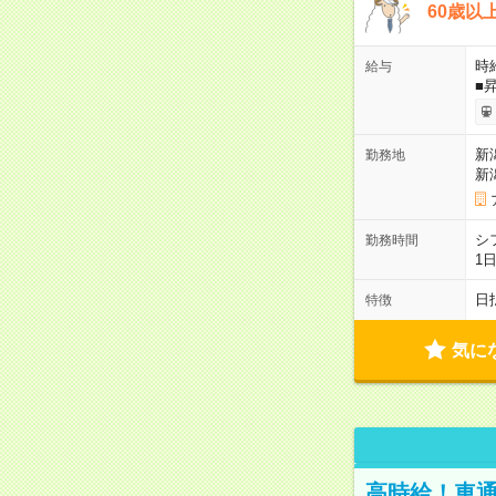
60歳以
時給
給与
■
新
勤務地
新
シ
勤務時間
1
日
特徴
気に
高時給！車通