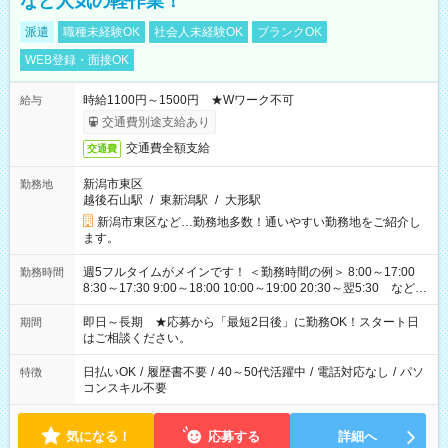
など人気の軽作業！
派遣
職種未経験OK
社会人未経験OK
ブランクOK
WEB登録・面接OK
時給1100円～1500円 ★Wワーク不可
給与
交通費別途支給あり
交通費全額支給
交通費
新潟市東区
勤務地
越後石山駅
/
東新潟駅
/
大形駅
新潟市東区など…勤務地多数！通いやすい勤務地をご紹介し
ます。
週5フルタイムがメインです！ ＜勤務時間の例＞ 8:00～17:00
勤務時間
8:30～17:30 9:00～18:00 10:00～19:00 20:30～翌5:30 など ★
その他にも勤務時間多数！ 日勤のみ、残業なし、交替制など
ご希望を教えてください！
即日～長期 ★応募から「最短2日後」に勤務OK！スタート日
期間
はご相談ください。
日払いOK
/
履歴書不要
/
40～50代活躍中
/
電話対応なし
/
パソ
特徴
コンスキル不要
気になる！
応募する
詳細へ