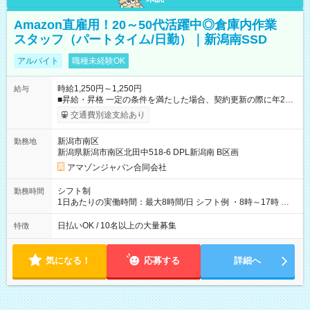
Amazon直雇用！20～50代活躍中◎倉庫内作業
スタッフ（パートタイム/日勤）｜新潟南SSD
アルバイト
職種未経験OK
時給1,250円～1,250円
給与
■昇給・昇格 一定の条件を満たした場合、契約更新の際に年2回
まで昇給の機会があります。 ■正社員登用制度あり ※月末締/翌
交通費別途支給あり
月25日支払い ※時間外手当、別途支給 ※深夜割増賃金 (22:00～
翌5:00までは時給が25%UPします) ☆給与前払い制度有！
新潟市南区
勤務地
☆Amazon直雇用で安定して働けます！ 【試用期間】試用期間
新潟県新潟市南区北田中518-6 DPL新潟南 B区画
あり 試用期間の長さ：1週間 雇用形態、給与は本採用時と同じ
です。
アマゾンジャパン合同会社
シフト制
勤務時間
1日あたりの実働時間：最大8時間/日 シフト例 ・8時～17時 ・
12時～21時
日払いOK / 10名以上の大量募集
特徴
気になる！
応募する
詳細へ