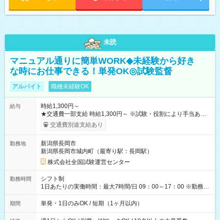
未読
マニュアル通りに簡単WORK◆未経験から好き
な時にお仕事できる！単発OK◎試験監督
アルバイト
職種未経験OK
時給1,300円～
給与
★交通費一部支給 時給1,300円～ ※試験・役割により手当あり
※勤務回数により昇給あり 【即給（前払い）オプションあ
交通費別途支給あり
り！】 希望される場合、勤務から1週間ほどで給与の一部を受け
取れます。 ※手数料418円がかかります。 【過去試験日の収入
新潟県長岡市
勤務地
例】 ・河合塾模擬試験 8:30～17:30（休憩1時間） 時給1,300円
新潟県長岡市城内町（最寄り駅：長岡駅）
×8時間＝日収10,400円＋交通費 ※当日の役割により時給＋100
円の場合あり ・国家試験 7:00～13:30（休憩なし） 時給1,300
株式会社全国試験運営センター
円（役割手当＋100円）×6時間＝日収8,400円＋交通費 【試用期
間】試用期間なし
シフト制
勤務時間
1日あたりの実働時間：最大7時間/日 09：00～17：00 ※勤務時
間は 試験により異なります。
単発・1日のみOK / 短期（1ヶ月以内）
期間