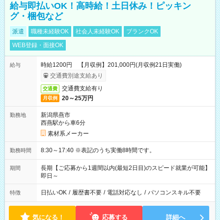
給与即払いOK！高時給！土日休み！ピッキン
グ・梱包など
派遣
職種未経験OK
社会人未経験OK
ブランクOK
WEB登録・面接OK
時給1200円 【月収例】201,000円(月収例21日実働)
給与
交通費別途支給あり
交通費支給有り
交通費
20～25万円
月収例
新潟県燕市
勤務地
西燕駅から車6分
素材系メーカー
8:30～17:40 ※表記のうち実働8時間です。
勤務時間
長期【ご応募から1週間以内(最短2日目)のスピード就業が可能】
期間
即日～
日払いOK
/
履歴書不要
/
電話対応なし
/
パソコンスキル不要
特徴
気になる！
応募する
詳細へ