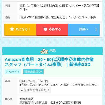
長期【ご応募から1週間以内(最短2日目)のスピード就業が可能】
期間
即日～
日払いOK
/
履歴書不要
/
電話対応なし
/
パソコンスキル不要
特徴
気になる！
応募する
詳細へ
未読
Amazon直雇用！20～50代活躍中◎倉庫内作業
スタッフ（パートタイム/夜勤）｜新潟南SSD
アルバイト
職種未経験OK
時給1,250円～1,563円
給与
■昇給・昇格 一定の条件を満たした場合、契約更新の際に年2回
まで昇給の機会があります。 ■正社員登用制度あり ※月末締/翌
交通費別途支給あり
月25日支払い ※時間外手当、別途支給 ※深夜割増賃金 (22:00～
翌5:00までは時給が25%UPします) ☆給与前払い制度有！
新潟市南区
勤務地
☆Amazon直雇用で安定して働けます！ 【試用期間】試用期間
新潟県新潟市南区北田中518-6 DPL新潟南 B区画
あり 試用期間の長さ：1週間 雇用形態、給与は本採用時と同じ