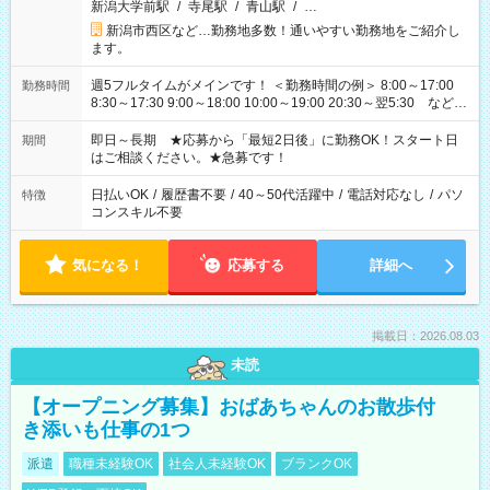
新潟大学前駅
/
寺尾駅
/
青山駅
/
…
新潟市西区など…勤務地多数！通いやすい勤務地をご紹介し
ます。
週5フルタイムがメインです！ ＜勤務時間の例＞ 8:00～17:00
勤務時間
8:30～17:30 9:00～18:00 10:00～19:00 20:30～翌5:30 など ★
その他にも勤務時間多数！ 日勤のみ、残業なし、交替制など
ご希望を教えてください！
即日～長期 ★応募から「最短2日後」に勤務OK！スタート日
期間
はご相談ください。★急募です！
日払いOK
/
履歴書不要
/
40～50代活躍中
/
電話対応なし
/
パソ
特徴
コンスキル不要
気になる！
応募する
詳細へ
掲載日：2026.08.03
未読
【オープニング募集】おばあちゃんのお散歩付
き添いも仕事の1つ
派遣
職種未経験OK
社会人未経験OK
ブランクOK