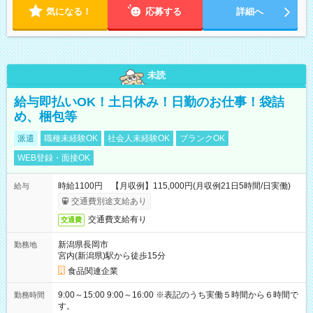
気になる！
応募する
詳細へ
未読
給与即払いOK！土日休み！日勤のお仕事！袋詰
め、梱包等
派遣
職種未経験OK
社会人未経験OK
ブランクOK
WEB登録・面接OK
時給1100円 【月収例】115,000円(月収例21日5時間/日実働)
給与
交通費別途支給あり
交通費支給有り
交通費
新潟県長岡市
勤務地
宮内(新潟県)駅から徒歩15分
食品関連企業
9:00～15:00 9:00～16:00 ※表記のうち実働５時間から６時間で
勤務時間
す。