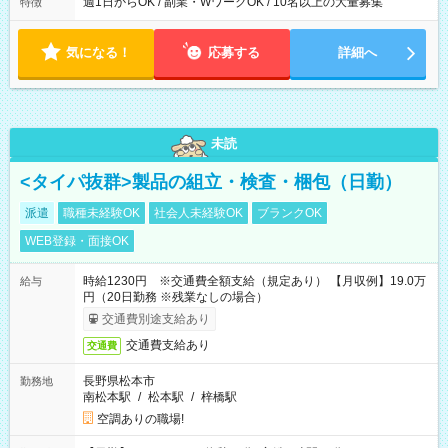
週1日からOK / 副業・WワークOK / 10名以上の大量募集
特徴
気になる！
応募する
詳細へ
未読
<タイパ抜群>製品の組立・検査・梱包（日勤）
派遣
職種未経験OK
社会人未経験OK
ブランクOK
WEB登録・面接OK
時給1230円 ※交通費全額支給（規定あり） 【月収例】19.0万
給与
円（20日勤務 ※残業なしの場合）
交通費別途支給あり
交通費支給あり
交通費
長野県松本市
勤務地
南松本駅
/
松本駅
/
梓橋駅
空調ありの職場!