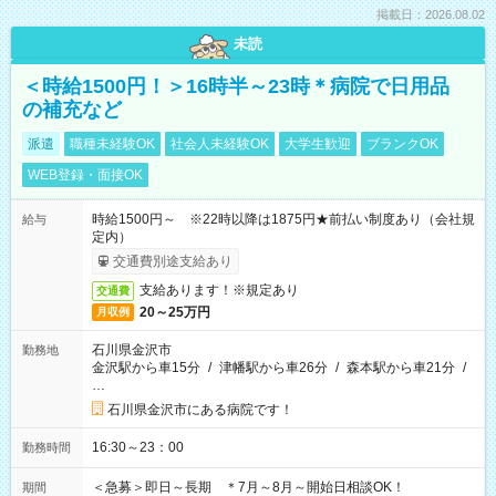
掲載日：2026.08.02
未読
＜時給1500円！＞16時半～23時＊病院で日用品
の補充など
派遣
職種未経験OK
社会人未経験OK
大学生歓迎
ブランクOK
WEB登録・面接OK
時給1500円～ ※22時以降は1875円★前払い制度あり（会社規
給与
定内）
交通費別途支給あり
支給あります！※規定あり
交通費
20～25万円
月収例
石川県金沢市
勤務地
金沢駅から車15分
/
津幡駅から車26分
/
森本駅から車21分
/
…
石川県金沢市にある病院です！
16:30～23：00
勤務時間
＜急募＞即日～長期 ＊7月～8月～開始日相談OK！
期間