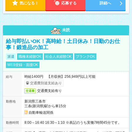
気になる！
応募する
詳細へ
未読
給与即払いOK！高時給！土日休み！日勤のお仕
事！鍛造品の加工
派遣
職種未経験OK
社会人未経験OK
ブランクOK
WEB登録・面接OK
時給1400円 【月収例】256,949円以上可能
給与
交通費別途支給あり
交通費支給有り
交通費
新潟県三条市
勤務地
三条(新潟県)駅から車15分
自動車輸送関係
8:00～16:40 16:30～1:10 ※表記のうち実働7時間45分です。
勤務時間