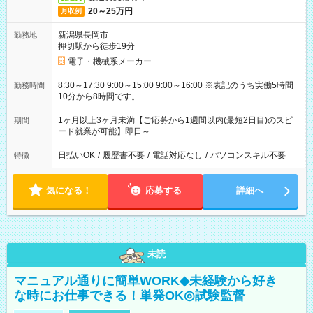
20～25万円
月収例
新潟県長岡市
勤務地
押切駅から徒歩19分
電子・機械系メーカー
8:30～17:30 9:00～15:00 9:00～16:00 ※表記のうち実働5時間
勤務時間
10分から8時間です。
1ヶ月以上3ヶ月未満【ご応募から1週間以内(最短2日目)のスピ
期間
ード就業が可能】即日～
日払いOK
/
履歴書不要
/
電話対応なし
/
パソコンスキル不要
特徴
気になる！
応募する
詳細へ
未読
マニュアル通りに簡単WORK◆未経験から好き
な時にお仕事できる！単発OK◎試験監督