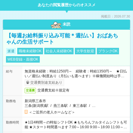
あなたの閲覧履歴からのオススメ
掲載日：2026.07.30
未読
【毎週お給料振り込み可能＊週払い】おばあち
ゃんの生活サポート
派遣
職種未経験OK
社会人未経験OK
大学生歓迎
ブランクOK
WEB登録・面接OK
無資格未経験：時給1250円～ 経験者：時給1350円～ ★日払
給与
い／週払い制度あり（月払いも選べます）※稼働開始時は手続き
完了次第のお支払いとなります。
交通費別途支給あり
交通費支給※規定有
交通費
新潟県三条市
勤務地
三条(新潟県)駅
/
燕三条駅
/
東三条駅
/
…
＜ご近所の老人ホームなど＞
★1日4時間～の時短シフトOK ★もちろんフルタイムシフトも可
勤務時間
能 ★スタート時間選べます 7:00～16:00 9:00～18:00 11:00～
20:00 など 残業なし！ ※Wワークの場合、他のお仕事と合わせ