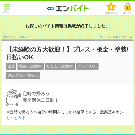
0
メニュー
気になる！
ログイン
お探しのバイト情報は掲載が終了しました。
掲載日 :2026
/
07
/
12
No.SCOTH8211956-T4
【未経験の方大歓迎！】プレス・板金・塗装/
日払いOK
派遣
職種未経験OK
社会人未経験OK
ブランクOK
WEB登録・面接OK
定時で帰ろう！
完全週休二日制！
≪定時で帰ろう≫自分の時間をしっかり確保できる、残業基本ナシ
...
もっとみる