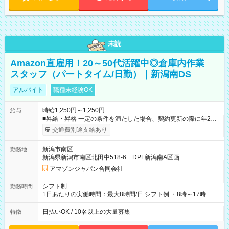
未読
Amazon直雇用！20～50代活躍中◎倉庫内作業
スタッフ（パートタイム/日勤）｜新潟南DS
アルバイト
職種未経験OK
時給1,250円～1,250円
給与
■昇給・昇格 一定の条件を満たした場合、契約更新の際に年2回
まで昇給の機会があります。 ■正社員登用制度あり ※月末締/翌
交通費別途支給あり
月25日支払い ※時間外手当、別途支給 ※深夜割増賃金 (22:00～
翌5:00までは時給が25%UPします) ☆給与前払い制度有！
新潟市南区
勤務地
☆Amazon直雇用で安定して働けます！ 【試用期間】試用期間
新潟県新潟市南区北田中518-6 DPL新潟南A区画
あり 試用期間の長さ：1週間 雇用形態、給与は本採用時と同じ
です。
アマゾンジャパン合同会社
シフト制
勤務時間
1日あたりの実働時間：最大8時間/日 シフト例 ・8時～17時 ・
12時～21時
日払いOK / 10名以上の大量募集
特徴