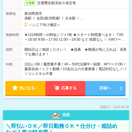
交通費全額支給※規定有
交通費
新潟県燕市
勤務地
燕駅
/
吉田(新潟県)駅
/
分水駅
/
…
＜シニア向け施設＞
★1日4時間～の時短シフトOK ★スタート時間選べます！ 7:00
勤務時間
～16:00 9:00～17:00 11:00～19:00 など 残業なし！ ※Wワーク
の場合、他のお仕事と合わせ週40時間超の就業はご案内できま
せん ※法令に基づき、週20時間以上勤務は社会保険への加入対
開始日はご相談ください！ ★急募 ★職場が気に入れば、長期
期間
象となります ※労働者派遣法（日雇い派遣の原則禁止）によ
でも働けます！
り、短時間・短期間の就業はご案内が難しい場合があります
日払いOK
/
履歴書不要
/
40～50代活躍中
/
副業・WワークOK
/
特徴
服装自由
/
シフト勤務
/
10名以上の大量募集
/
電話対応なし
/
パ
ソコンスキル不要
気になる！
応募する
詳細へ
掲載日：2026.08.06
未読
＼即払いＯＫ／即日勤務ＯＫ＊仕分け・箱詰め