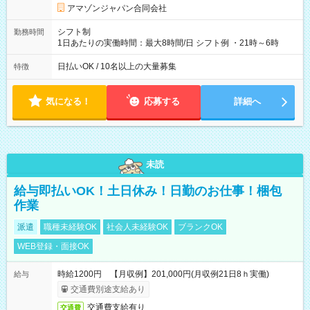
です。
アマゾンジャパン合同会社
シフト制
勤務時間
1日あたりの実働時間：最大8時間/日 シフト例 ・21時～6時
日払いOK / 10名以上の大量募集
特徴
気になる！
応募する
詳細へ
未読
給与即払いOK！土日休み！日勤のお仕事！梱包
作業
派遣
職種未経験OK
社会人未経験OK
ブランクOK
WEB登録・面接OK
時給1200円 【月収例】201,000円(月収例21日8ｈ実働)
給与
交通費別途支給あり
交通費支給有り
交通費