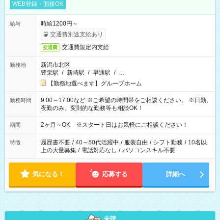
WEB登録・面接OK
時給1200円～
給与
交通費別途支給あり
交通費規定内支給
交通費
新潟市北区
勤務地
豊栄駅
/
新崎駅
/
早通駅
/
…
【勤務地選べます】グループホーム
9:00～17:00など ※ご希望の時間帯をご相談ください。 ※日勤、
勤務時間
夜勤のみ、変則的な勤務等も相談OK！
2ヶ月～OK ※スタート日はお気軽にご相談ください！
期間
履歴書不要
/
40～50代活躍中
/
服装自由
/
シフト勤務
/
10名以
特徴
上の大量募集
/
電話対応なし
/
パソコンスキル不要
気になる！
応募する
詳細へ
未読