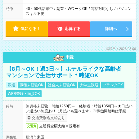
40～50代活躍中
/
副業・WワークOK
/
電話対応なし
/
パソコン
特徴
スキル不要
気になる！
応募する
詳細へ
掲載日：2026.08.06
未読
【8月～OK！週3日～】ホテルライクな高齢者
マンションで生活サポート＊時短OK
派遣
職種未経験OK
社会人未経験OK
大学生歓迎
ブランクOK
WEB登録・面接OK
無資格未経験：時給1250円～ 経験者：時給1350円～★日払い
給与
／週払い制度あり（月払いも選べます）※稼働開始時は手続き完
了次第のお支払いとなります。
交通費別途支給あり
交通費全額支給※規定有
交通費
新潟市東区
勤務地