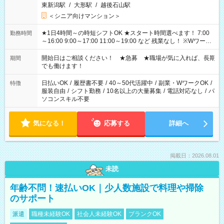
東新潟駅
/
大形駅
/
越後石山駅
＜シニア向けマンション＞
★1日4時間～の時短シフトOK ★スタート時間選べます！ 7:00
勤務時間
～16:00 9:00～17:00 11:00～19:00 など 残業なし！ ※Wワーク
の場合、他のお仕事と合わせ週40時間超の就業はご案内できま
せん ※法令に基づき、週20時間以上勤務は社会保険への加入対
開始日はご相談ください！ ★急募 ★職場が気に入れば、長期
期間
象となります ※労働者派遣法（日雇い派遣の原則禁止）によ
でも働けます！
り、短時間・短期間の就業はご案内が難しい場合があります
日払いOK
/
履歴書不要
/
40～50代活躍中
/
副業・WワークOK
/
特徴
服装自由
/
シフト勤務
/
10名以上の大量募集
/
電話対応なし
/
パ
ソコンスキル不要
気になる！
応募する
詳細へ
掲載日：2026.08.01
未読
年齢不問！速払いOK｜少人数施設で料理や掃除
のサポート
派遣
職種未経験OK
社会人未経験OK
ブランクOK