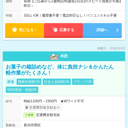
長期【ご応募から1週間以内(最短2日目)のスピード就業が可能】
期間
即日～
日払いOK
/
履歴書不要
/
電話対応なし
/
パソコンスキル不要
特徴
気になる！
応募する
詳細へ
掲載日：2026.08.05
未読
お菓子の箱詰めなど、体に負担ナシ＆かんたん
軽作業がたくさん！
派遣
職種未経験OK
社会人未経験OK
ブランクOK
WEB登録・面接OK
時給1100円～1500円 ★Wワーク不可
給与
交通費別途支給あり
交通費全額支給
交通費
新潟市西区
勤務地