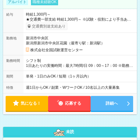
アルバイト
職種未経験OK
時給1,300円～
給与
★交通費一部支給 時給1,300円～ ※試験・役割により手当あり
※勤務回数により昇給あり 【即給（前払い）オプションあ
交通費別途支給あり
り！】 希望される場合、勤務から1週間ほどで給与の一部を受け
取れます。 ※手数料418円がかかります。 【過去試験日の収入
新潟市中央区
勤務地
例】 ・河合塾模擬試験 8:30～17:30（休憩1時間） 時給1,300円
新潟県新潟市中央区花園（最寄り駅：新潟駅）
×8時間＝日収10,400円＋交通費 ※当日の役割により時給＋100
円の場合あり ・国家試験 7:00～13:30（休憩なし） 時給1,300
株式会社全国試験運営センター
円（役割手当＋100円）×6時間＝日収8,400円＋交通費 【試用期
間】試用期間なし
シフト制
勤務時間
1日あたりの実働時間：最大7時間/日 09：00～17：00 ※勤務時
間は 試験により異なります。
単発・1日のみOK / 短期（1ヶ月以内）
期間
週1日からOK / 副業・WワークOK / 10名以上の大量募集
特徴
気になる！
応募する
詳細へ
未読