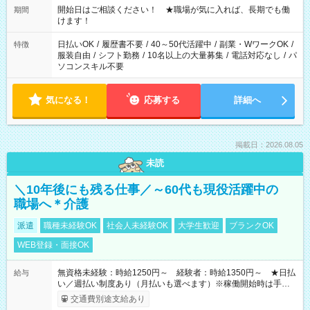
週40時間超の就業はご案内できません ※法令に基づき、週20時
開始日はご相談ください！ ★職場が気に入れば、長期でも働
期間
間以上勤務は社会保険への加入対象となります ※労働者派遣法
けます！
（日雇い派遣の原則禁止）により、短時間・短期間の就業はご
案内が難しい場合があります
日払いOK
/
履歴書不要
/
40～50代活躍中
/
副業・WワークOK
/
特徴
服装自由
/
シフト勤務
/
10名以上の大量募集
/
電話対応なし
/
パ
ソコンスキル不要
気になる！
応募する
詳細へ
掲載日：2026.08.05
未読
＼10年後にも残る仕事／～60代も現役活躍中の
職場へ＊介護
派遣
職種未経験OK
社会人未経験OK
大学生歓迎
ブランクOK
WEB登録・面接OK
無資格未経験：時給1250円～ 経験者：時給1350円～ ★日払
給与
い／週払い制度あり（月払いも選べます）※稼働開始時は手続き
完了次第のお支払いとなります。
交通費別途支給あり