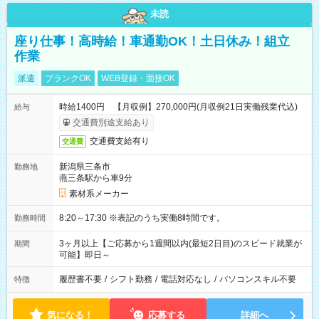
未読
座り仕事！高時給！車通勤OK！土日休み！組立
作業
派遣
ブランクOK
WEB登録・面接OK
時給1400円 【月収例】270,000円(月収例21日実働残業代込)
給与
交通費別途支給あり
交通費支給有り
交通費
新潟県三条市
勤務地
燕三条駅から車9分
素材系メーカー
8:20～17:30 ※表記のうち実働8時間です。
勤務時間
3ヶ月以上【ご応募から1週間以内(最短2日目)のスピード就業が
期間
可能】即日～
履歴書不要
/
シフト勤務
/
電話対応なし
/
パソコンスキル不要
特徴
気になる！
応募する
詳細へ