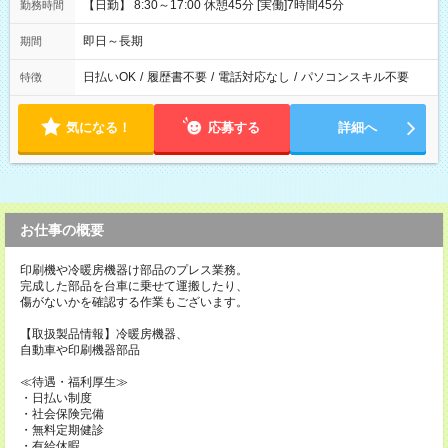
【日勤】 8:30～17:00 休憩45分 [実働]7時間45分
勤務時間
即日～長期
期間
日払いOK
/
履歴書不要
/
電話対応なし
/
パソコンスキル不要
特徴
気になる！
応募する
詳細へ
お仕事の概要
印刷機や冷暖房機器け部品のプレス業務。
完成した部品を台車に乗せて運搬したり、
傷がないかを確認する作業もございます。
【取扱製品情報】冷暖房機器、
自動車や印刷機器部品
≪待遇・福利厚生≫
・日払い制度
・社会保険完備
・無料定期健診
・有給休暇