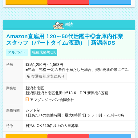
未読
Amazon直雇用！20～50代活躍中◎倉庫内作業
スタッフ（パートタイム/夜勤）｜新潟南DS
アルバイト
職種未経験OK
時給1,250円～1,563円
給与
■昇給・昇格 一定の条件を満たした場合、契約更新の際に年2回
まで昇給の機会があります。 ■正社員登用制度あり ※月末締/翌
交通費別途支給あり
月25日支払い ※時間外手当、別途支給 ※深夜割増賃金 (22:00～
翌5:00までは時給が25%UPします) ☆給与前払い制度有！
新潟市南区
勤務地
☆Amazon直雇用で安定して働けます！ 【試用期間】試用期間
新潟県新潟市南区北田中518-6 DPL新潟南A区画
あり 試用期間の長さ：1週間 雇用形態、給与は本採用時と同じ
です。
アマゾンジャパン合同会社
シフト制
勤務時間
1日あたりの実働時間：最大8時間/日 シフト例 ・21時～6時
日払いOK / 10名以上の大量募集
特徴