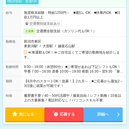
WEB登録・面接OK
無資格未経験：時給1250円～ ■週払いOK ■扶養内OK ■日
給与
収1万円以上
交通費別途支給あり
交通費全額支給（ガソリン代もOK！）
交通費
新潟市東区
勤務地
東新潟駅
/
大形駅
/
越後石山駅
≪車通勤もOK！≫ご自宅近くでご希望の勤務地を紹介しま
す。
9:00～18:00（休憩60分） ■ご希望があれば下記シフトもOK！
勤務時間
早番 7:00～16:00 遅番 10:00～19:00 夜勤 16:30～翌9:30 「家族
と休みを合わせたい」 「余裕を持って夕飯の準備がしたい」
「できれば残業はしたくない」 など、ご希望を教えてください
【8月中のスタートOK！急募！】2カ月～ ■ご応募から最短2～
期間
ね。 ※Wワーク希望の方へ 今ご覧のお仕事で希望する勤務時間
3日後に就業が可能です！
と、もう1つのお仕事の勤務時間。 合計で週40時間を超える場
合は応募できません。
履歴書不要
/
40～50代活躍中
/
服装自由
/
シフト勤務
/
10名以
特徴
上の大量募集
/
電話対応なし
/
パソコンスキル不要
気になる！
応募する
詳細へ