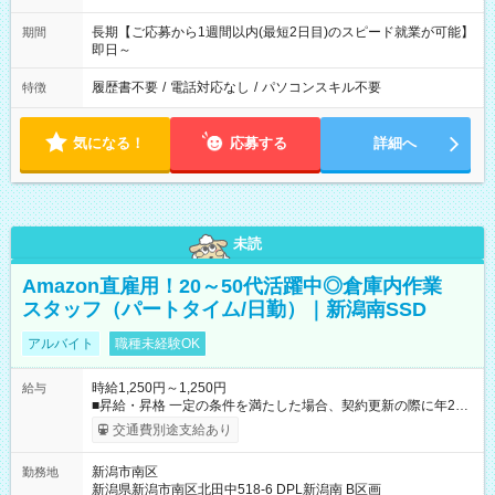
長期【ご応募から1週間以内(最短2日目)のスピード就業が可能】
期間
即日～
履歴書不要
/
電話対応なし
/
パソコンスキル不要
特徴
気になる！
応募する
詳細へ
未読
Amazon直雇用！20～50代活躍中◎倉庫内作業
スタッフ（パートタイム/日勤）｜新潟南SSD
アルバイト
職種未経験OK
時給1,250円～1,250円
給与
■昇給・昇格 一定の条件を満たした場合、契約更新の際に年2回
まで昇給の機会があります。 ■正社員登用制度あり ※月末締/翌
交通費別途支給あり
月25日支払い ※時間外手当、別途支給 ※深夜割増賃金 (22:00～
翌5:00までは時給が25%UPします) ☆給与前払い制度有！
新潟市南区
勤務地
☆Amazon直雇用で安定して働けます！ 【試用期間】試用期間
新潟県新潟市南区北田中518-6 DPL新潟南 B区画
あり 試用期間の長さ：1週間 雇用形態、給与は本採用時と同じ