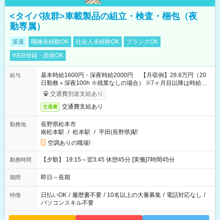
<タイパ抜群>車載製品の組立・検査・梱包（夜
勤専属）
派遣
職種未経験OK
社会人未経験OK
ブランクOK
WEB登録・面接OK
基本時給1600円・深夜時給2000円 【月収例】28.8万円（20
給与
日勤務＋深夜100h ※残業なしの場合） ※7ヶ月目以降は時給
1230円・深夜時給1538円となります。
交通費別途支給あり
交通費支給あり
交通費
長野県松本市
勤務地
南松本駅
/
松本駅
/
平田(長野県)駅
空調ありの職場!
【夕勤】 19:15～翌3:45 休憩45分 [実働]7時間45分
勤務時間
即日～長期
期間
日払いOK
/
履歴書不要
/
10名以上の大量募集
/
電話対応なし
/
特徴
パソコンスキル不要