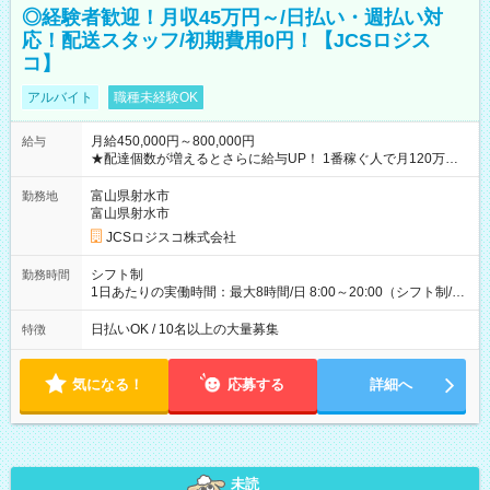
◎経験者歓迎！月収45万円～/日払い・週払い対
応！配送スタッフ/初期費用0円！【JCSロジス
コ】
アルバイト
職種未経験OK
月給450,000円～800,000円
給与
★配達個数が増えるとさらに給与UP！ 1番稼ぐ人で月120万ほ
ど！ ・主要都市エリア 月収55万円／週5日稼働 月収65万~112
万円／週6日稼働 ・地方郊外エリア 月収40万円／週5日稼働 月
富山県射水市
勤務地
収40万円~50万円／週6日稼働 ＜モデルイメージ＞ ■月収50万
富山県射水市
円 (27歳男性/江東区在住)※元建築関係 1日150個配達×25日勤務
JCSロジスコ株式会社
(日休み) ■月収80万円(43歳男性/墨田区在住)※元営業 1日200個
配達×25日勤務(月休み) 【試用期間】試用期間なし
シフト制
勤務時間
1日あたりの実働時間：最大8時間/日 8:00～20:00（シフト制/実
働8時間） ※週5日勤務（場所次第では週4も有り） ※配達状況
によって時間外での勤務可能性有り ※案件により多少の前後あ
日払いOK / 10名以上の大量募集
特徴
り ※配達が完了次第、帰社OKです
気になる！
応募する
詳細へ
未読