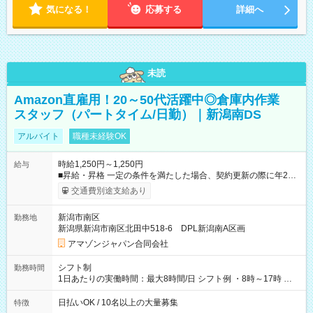
気になる！
応募する
詳細へ
未読
Amazon直雇用！20～50代活躍中◎倉庫内作業
スタッフ（パートタイム/日勤）｜新潟南DS
アルバイト
職種未経験OK
時給1,250円～1,250円
給与
■昇給・昇格 一定の条件を満たした場合、契約更新の際に年2回
まで昇給の機会があります。 ■正社員登用制度あり ※月末締/翌
交通費別途支給あり
月25日支払い ※時間外手当、別途支給 ※深夜割増賃金 (22:00～
翌5:00までは時給が25%UPします) ☆給与前払い制度有！
新潟市南区
勤務地
☆Amazon直雇用で安定して働けます！ 【試用期間】試用期間
新潟県新潟市南区北田中518-6 DPL新潟南A区画
あり 試用期間の長さ：1週間 雇用形態、給与は本採用時と同じ
です。
アマゾンジャパン合同会社
シフト制
勤務時間
1日あたりの実働時間：最大8時間/日 シフト例 ・8時～17時 ・
12時～21時
日払いOK / 10名以上の大量募集
特徴