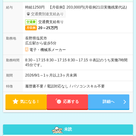
時給1250円 【月収例】203,000円(月収例21日実働残業代込)
給与
交通費別途支給あり
交通費支給有り
交通費
20～25万円
月収例
長野県塩尻市
勤務地
広丘駅から徒歩5分
電子・機械系メーカー
8:30～17:15 8:30～17:15 8:30～17:15 ※表記のうち実働7時間
勤務時間
45分です。
2026/9/1～1ヶ月以上3ヶ月未満
期間
履歴書不要
/
電話対応なし
/
パソコンスキル不要
特徴
気になる！
応募する
詳細へ
未読