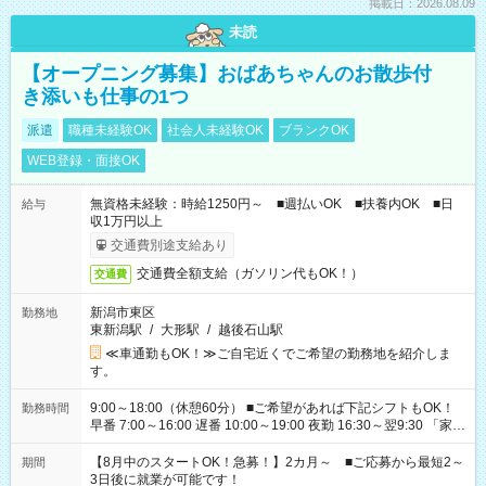
掲載日：2026.08.09
未読
【オープニング募集】おばあちゃんのお散歩付
き添いも仕事の1つ
派遣
職種未経験OK
社会人未経験OK
ブランクOK
WEB登録・面接OK
無資格未経験：時給1250円～ ■週払いOK ■扶養内OK ■日
給与
収1万円以上
交通費別途支給あり
交通費全額支給（ガソリン代もOK！）
交通費
新潟市東区
勤務地
東新潟駅
/
大形駅
/
越後石山駅
≪車通勤もOK！≫ご自宅近くでご希望の勤務地を紹介しま
す。
9:00～18:00（休憩60分） ■ご希望があれば下記シフトもOK！
勤務時間
早番 7:00～16:00 遅番 10:00～19:00 夜勤 16:30～翌9:30 「家族
と休みを合わせたい」 「余裕を持って夕飯の準備がしたい」
「できれば残業はしたくない」 など、ご希望を教えてください
【8月中のスタートOK！急募！】2カ月～ ■ご応募から最短2～
期間
ね。 ※Wワーク希望の方へ 今ご覧のお仕事で希望する勤務時間
3日後に就業が可能です！