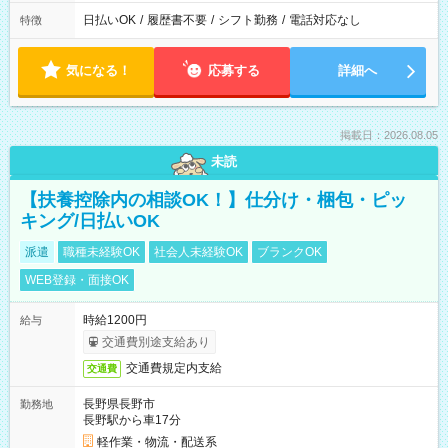
日払いOK
/
履歴書不要
/
シフト勤務
/
電話対応なし
特徴
気になる！
応募する
詳細へ
掲載日：2026.08.05
未読
【扶養控除内の相談OK！】仕分け・梱包・ピッ
キング/日払いOK
派遣
職種未経験OK
社会人未経験OK
ブランクOK
WEB登録・面接OK
時給1200円
給与
交通費別途支給あり
交通費規定内支給
交通費
長野県長野市
勤務地
長野駅から車17分
軽作業・物流・配送系