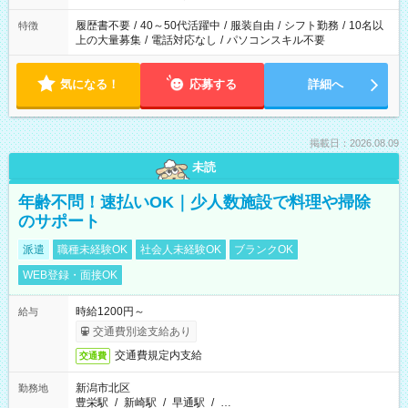
と、もう1つのお仕事の勤務時間。 合計で週40時間を超える場
合は応募できません。
履歴書不要
/
40～50代活躍中
/
服装自由
/
シフト勤務
/
10名以
特徴
上の大量募集
/
電話対応なし
/
パソコンスキル不要
気になる！
応募する
詳細へ
掲載日：2026.08.09
未読
年齢不問！速払いOK｜少人数施設で料理や掃除
のサポート
派遣
職種未経験OK
社会人未経験OK
ブランクOK
WEB登録・面接OK
時給1200円～
給与
交通費別途支給あり
交通費規定内支給
交通費
新潟市北区
勤務地
豊栄駅
/
新崎駅
/
早通駅
/
…