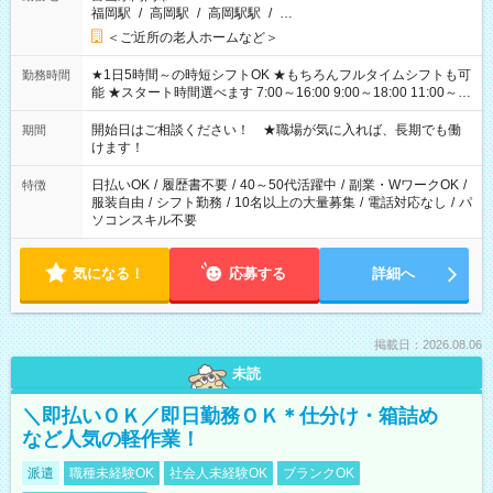
福岡駅
/
高岡駅
/
高岡駅駅
/
…
＜ご近所の老人ホームなど＞
★1日5時間～の時短シフトOK ★もちろんフルタイムシフトも可
勤務時間
能 ★スタート時間選べます 7:00～16:00 9:00～18:00 11:00～
20:00 など 残業なし！ ※Wワークの場合、他のお仕事と合わせ
週40時間超の就業はご案内できません ※法令に基づき、週20時
開始日はご相談ください！ ★職場が気に入れば、長期でも働
期間
間以上勤務は社会保険への加入対象となります ※労働者派遣法
けます！
（日雇い派遣の原則禁止）により、短時間・短期間の就業はご
案内が難しい場合があります
日払いOK
/
履歴書不要
/
40～50代活躍中
/
副業・WワークOK
/
特徴
服装自由
/
シフト勤務
/
10名以上の大量募集
/
電話対応なし
/
パ
ソコンスキル不要
気になる！
応募する
詳細へ
掲載日：2026.08.06
未読
＼即払いＯＫ／即日勤務ＯＫ＊仕分け・箱詰め
など人気の軽作業！
派遣
職種未経験OK
社会人未経験OK
ブランクOK