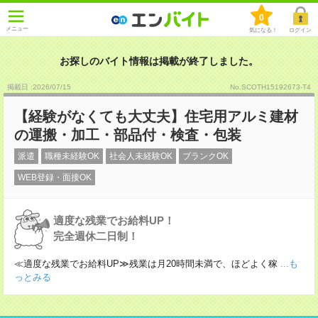
0
メニュー
気になる！
ログイン
お探しのバイト情報は掲載が終了しました。
掲載日 :2026
/
07
/
15
No.SCOTH15192673-T4
【経験がなくても大丈夫】住宅用アルミ建材
の運搬・加工・部品付・検査・包装
派遣
職種未経験OK
社会人未経験OK
ブランクOK
WEB登録・面接OK
適度な残業でお給料UP！
完全週休二日制！
≪適度な残業でお給料UP≫残業は月20時間未満で、ほどよく稼
...も
っとみる