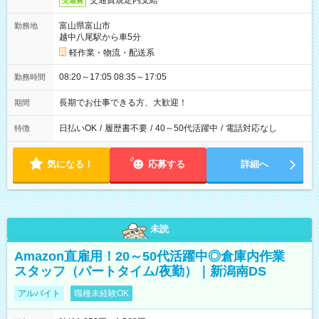
交通費規定内支給
交通費
富山県富山市
勤務地
越中八尾駅から車5分
軽作業・物流・配送系
08:20～17:05 08:35～17:05
勤務時間
長期でお仕事できる方、大歓迎！
期間
日払いOK
/
履歴書不要
/
40～50代活躍中
/
電話対応なし
特徴
気になる！
応募する
詳細へ
未読
Amazon直雇用！20～50代活躍中◎倉庫内作業
スタッフ（パートタイム/夜勤）｜新潟南DS
アルバイト
職種未経験OK