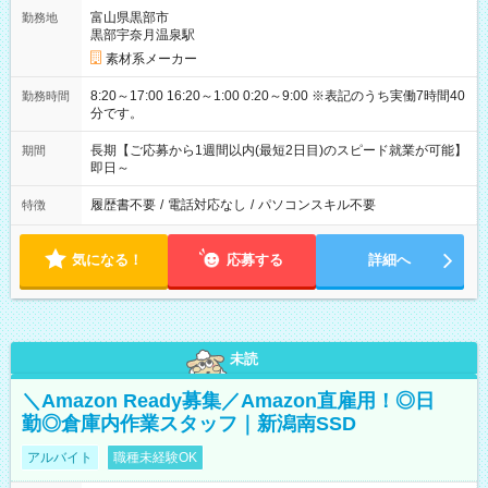
富山県黒部市
勤務地
黒部宇奈月温泉駅
素材系メーカー
8:20～17:00 16:20～1:00 0:20～9:00 ※表記のうち実働7時間40
勤務時間
分です。
長期【ご応募から1週間以内(最短2日目)のスピード就業が可能】
期間
即日～
履歴書不要
/
電話対応なし
/
パソコンスキル不要
特徴
気になる！
応募する
詳細へ
未読
＼Amazon Ready募集／Amazon直雇用！◎日
勤◎倉庫内作業スタッフ｜新潟南SSD
アルバイト
職種未経験OK