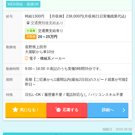
WEB登録・面接OK
時給1300円 【月収例】238,000円(月収例21日実働残業代込)
給与
交通費別途支給あり
交通費支給有り
交通費
20～25万円
月収例
長野県上田市
勤務地
大屋駅から車10分
電子・機械系メーカー
9:00～16:00 ※表記のうち実働5時間55分です。
勤務時間
長期【ご応募から1週間以内(最短2日目)のスピード就業が可能】
期間
即日～
日払いOK
/
履歴書不要
/
電話対応なし
/
パソコンスキル不要
特徴
気になる！
応募する
詳細へ
掲載日：2026.08.05