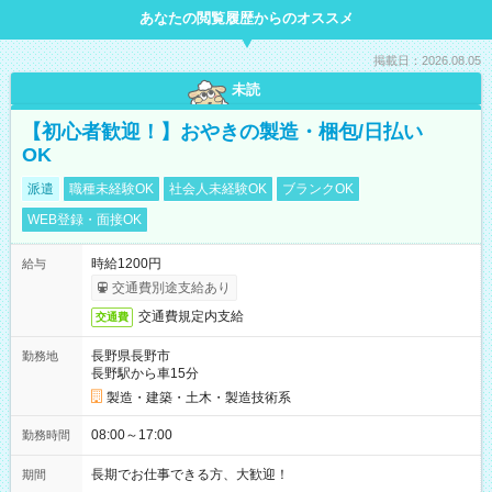
あなたの閲覧履歴からのオススメ
掲載日：2026.08.05
未読
【初心者歓迎！】おやきの製造・梱包/日払い
OK
派遣
職種未経験OK
社会人未経験OK
ブランクOK
WEB登録・面接OK
時給1200円
給与
交通費別途支給あり
交通費規定内支給
交通費
長野県長野市
勤務地
長野駅から車15分
製造・建築・土木・製造技術系
08:00～17:00
勤務時間
長期でお仕事できる方、大歓迎！
期間