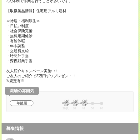
2人体制で作業を行うことが多いです。
【取扱製品情報】住宅用アルミ建材
≪待遇・福利厚生≫
・日払い制度
・社会保険完備
・無料定期健診
・有給休暇
・年末調整
・交通費支給
・時間外手当
・深夜残業手当
友人紹介キャンペーン実施中！
ご友人のご紹介で3万円ずつプレゼント！
※規定有※
職場の雰囲気
年齢層
20代
30
40
50
60
募集情報