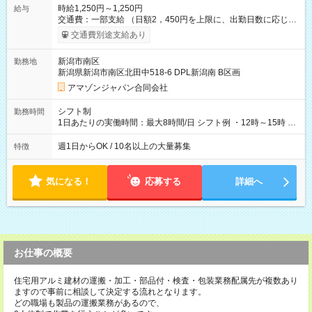
時給1,250円～1,250円
給与
交通費：一部支給 （日額2，450円を上限に、出勤日数に応じて
実費支給） ※22:00～翌5:00までは時給25%UP！ ■給与前払い
交通費別途支給あり
制度あり ※前払い額の上限あり、手数料無料（Amazon負担）
そのほか所定の条件が適用されます 【試用期間】試用期間なし
新潟市南区
勤務地
新潟県新潟市南区北田中518-6 DPL新潟南 B区画
アマゾンジャパン合同会社
シフト制
勤務時間
1日あたりの実働時間：最大8時間/日 シフト例 ・12時～15時 入
社後、就業可能シフトをご確認の上、申請してください。
週1日からOK / 10名以上の大量募集
特徴
気になる！
応募する
詳細へ
お仕事の概要
住宅用アルミ建材の運搬・加工・部品付・検査・包装業務配属先が複数あり
ますので事前に相談して決定する流れとなります。
どの職場も製品の運搬業務があるので、