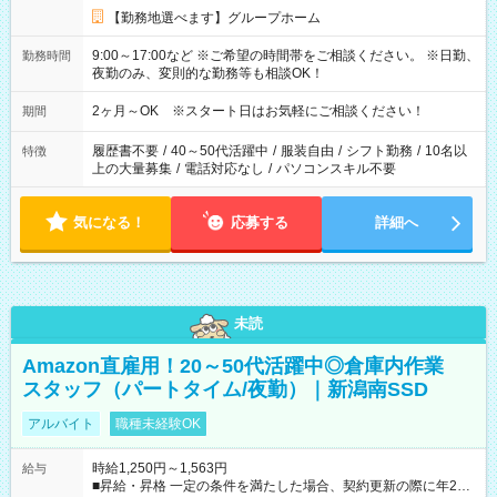
【勤務地選べます】グループホーム
9:00～17:00など ※ご希望の時間帯をご相談ください。 ※日勤、
勤務時間
夜勤のみ、変則的な勤務等も相談OK！
2ヶ月～OK ※スタート日はお気軽にご相談ください！
期間
履歴書不要
/
40～50代活躍中
/
服装自由
/
シフト勤務
/
10名以
特徴
上の大量募集
/
電話対応なし
/
パソコンスキル不要
気になる！
応募する
詳細へ
未読
Amazon直雇用！20～50代活躍中◎倉庫内作業
スタッフ（パートタイム/夜勤）｜新潟南SSD
アルバイト
職種未経験OK
時給1,250円～1,563円
給与
■昇給・昇格 一定の条件を満たした場合、契約更新の際に年2回