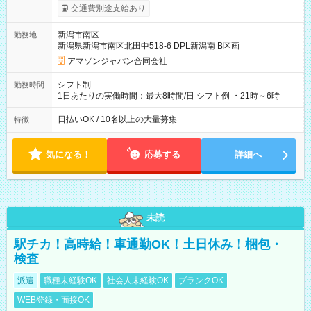
まで昇給の機会があります。 ■正社員登用制度あり ※月末締/翌
交通費別途支給あり
月25日支払い ※時間外手当、別途支給 ※深夜割増賃金 (22:00～
翌5:00までは時給が25%UPします) ☆給与前払い制度有！
新潟市南区
勤務地
☆Amazon直雇用で安定して働けます！ 【試用期間】試用期間
新潟県新潟市南区北田中518-6 DPL新潟南 B区画
あり 試用期間の長さ：1週間 雇用形態、給与は本採用時と同じ
です。
アマゾンジャパン合同会社
シフト制
勤務時間
1日あたりの実働時間：最大8時間/日 シフト例 ・21時～6時
日払いOK / 10名以上の大量募集
特徴
気になる！
応募する
詳細へ
未読
駅チカ！高時給！車通勤OK！土日休み！梱包・
検査
派遣
職種未経験OK
社会人未経験OK
ブランクOK
WEB登録・面接OK