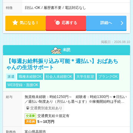
日払いOK
/
履歴書不要
/
電話対応なし
特徴
気になる！
応募する
詳細へ
掲載日：2026.08.10
未読
【毎週お給料振り込み可能＊週払い】おばあち
ゃんの生活サポート
派遣
職種未経験OK
社会人未経験OK
大学生歓迎
ブランクOK
WEB登録・面接OK
無資格未経験：時給1250円～ 経験者：時給1300円～★日払い
給与
／週払い制度あり（月払いも選べます）※稼働開始時は手続き完
了次第のお支払いとなります。
交通費別途支給あり
交通費支給※規定有
交通費
5～10万円
月収例
富山県高岡市
勤務地