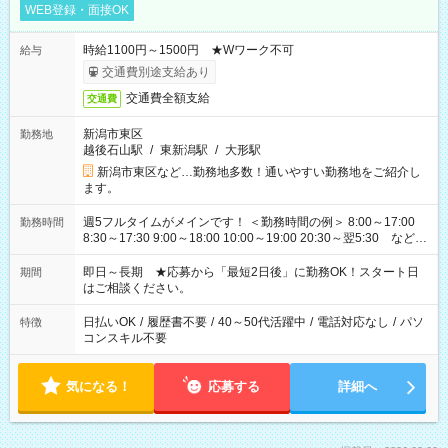
WEB登録・面接OK
時給1100円～1500円 ★Wワーク不可
給与
交通費別途支給あり
交通費全額支給
交通費
新潟市東区
勤務地
越後石山駅
/
東新潟駅
/
大形駅
新潟市東区など…勤務地多数！通いやすい勤務地をご紹介し
ます。
週5フルタイムがメインです！ ＜勤務時間の例＞ 8:00～17:00
勤務時間
8:30～17:30 9:00～18:00 10:00～19:00 20:30～翌5:30 など ★
その他にも勤務時間多数！ 日勤のみ、残業なし、交替制など
ご希望を教えてください！
即日～長期 ★応募から「最短2日後」に勤務OK！スタート日
期間
はご相談ください。
日払いOK
/
履歴書不要
/
40～50代活躍中
/
電話対応なし
/
パソ
特徴
コンスキル不要
気になる！
応募する
詳細へ