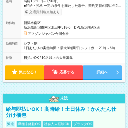
時給1,250円～1,563円
給与
■昇給・昇格 一定の条件を満たした場合、契約更新の際に年2回
まで昇給の機会があります。 ■正社員登用制度あり ※月末締/翌
交通費別途支給あり
月25日支払い ※時間外手当、別途支給 ※深夜割増賃金 (22:00～
翌5:00までは時給が25%UPします) ☆給与前払い制度有！
新潟市南区
勤務地
☆Amazon直雇用で安定して働けます！ 【試用期間】試用期間
新潟県新潟市南区北田中518-6 DPL新潟南A区画
あり 試用期間の長さ：1週間 雇用形態、給与は本採用時と同じ
です。
アマゾンジャパン合同会社
シフト制
勤務時間
1日あたりの実働時間：最大8時間/日 シフト例 ・21時～6時
日払いOK / 10名以上の大量募集
特徴
気になる！
応募する
詳細へ
未読
給与即払いOK！高時給！土日休み！かんたん仕
分け梱包
派遣
職種未経験OK
社会人未経験OK
ブランクOK