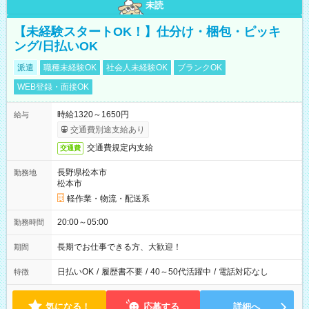
未読
【未経験スタートOK！】仕分け・梱包・ピッキ
ング/日払いOK
派遣
職種未経験OK
社会人未経験OK
ブランクOK
WEB登録・面接OK
時給1320～1650円
給与
交通費別途支給あり
交通費規定内支給
交通費
長野県松本市
勤務地
松本市
軽作業・物流・配送系
20:00～05:00
勤務時間
長期でお仕事できる方、大歓迎！
期間
日払いOK
/
履歴書不要
/
40～50代活躍中
/
電話対応なし
特徴
気になる！
応募する
詳細へ