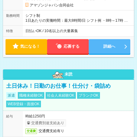
です。
アマゾンジャパン合同会社
シフト制
勤務時間
1日あたりの実働時間：最大8時間/日 シフト例 ・8時～17時 ・
12時～21時
日払いOK / 10名以上の大量募集
特徴
気になる！
応募する
詳細へ
未読
土日休み！日勤のお仕事！仕分け・袋詰め
派遣
職種未経験OK
社会人未経験OK
ブランクOK
WEB登録・面接OK
時給1250円
給与
交通費別途支給あり
交通費支給有り
交通費