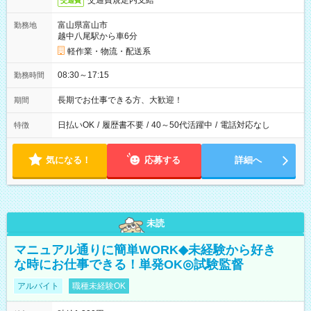
交通費規定内支給
交通費
富山県富山市
勤務地
越中八尾駅から車6分
軽作業・物流・配送系
08:30～17:15
勤務時間
長期でお仕事できる方、大歓迎！
期間
日払いOK
/
履歴書不要
/
40～50代活躍中
/
電話対応なし
特徴
気になる！
応募する
詳細へ
未読
マニュアル通りに簡単WORK◆未経験から好き
な時にお仕事できる！単発OK◎試験監督
アルバイト
職種未経験OK