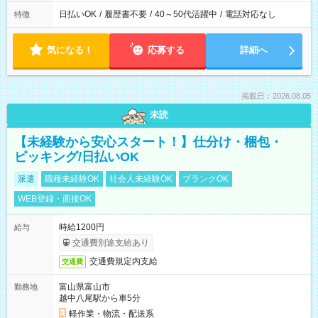
日払いOK
/
履歴書不要
/
40～50代活躍中
/
電話対応なし
特徴
気になる！
応募する
詳細へ
掲載日：2026.08.05
未読
【未経験から安心スタート！】仕分け・梱包・
ピッキング/日払いOK
派遣
職種未経験OK
社会人未経験OK
ブランクOK
WEB登録・面接OK
時給1200円
給与
交通費別途支給あり
交通費規定内支給
交通費
富山県富山市
勤務地
越中八尾駅から車5分
軽作業・物流・配送系