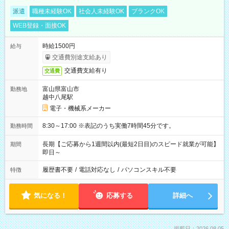
派遣
職種未経験OK
社会人未経験OK
ブランクOK
WEB登録・面接OK
時給1500円
給与
交通費別途支給あり
交通費支給有り
交通費
富山県富山市
勤務地
越中八尾駅
電子・機械系メーカー
8:30～17:00 ※表記のうち実働7時間45分です。
勤務時間
長期【ご応募から1週間以内(最短2日目)のスピード就業が可能】
期間
即日～
履歴書不要
/
電話対応なし
/
パソコンスキル不要
特徴
気になる！
応募する
詳細へ
掲載日：2026.08.05