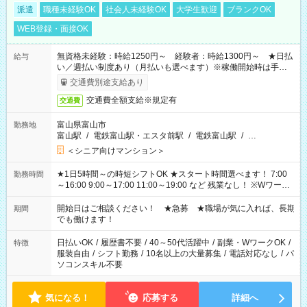
派遣
職種未経験OK
社会人未経験OK
大学生歓迎
ブランクOK
WEB登録・面接OK
無資格未経験：時給1250円～ 経験者：時給1300円～ ★日払
給与
い／週払い制度あり（月払いも選べます）※稼働開始時は手続き
完了次第のお支払いとなります。
交通費別途支給あり
交通費全額支給※規定有
交通費
富山県富山市
勤務地
富山駅
/
電鉄富山駅・エスタ前駅
/
電鉄富山駅
/
…
＜シニア向けマンション＞
★1日5時間～の時短シフトOK ★スタート時間選べます！ 7:00
勤務時間
～16:00 9:00～17:00 11:00～19:00 など 残業なし！ ※Wワーク
の場合、他のお仕事と合わせ週40時間超の就業はご案内できま
せん ※法令に基づき、週20時間以上勤務は社会保険への加入対
開始日はご相談ください！ ★急募 ★職場が気に入れば、長期
期間
象となります ※労働者派遣法（日雇い派遣の原則禁止）によ
でも働けます！
り、短時間・短期間の就業はご案内が難しい場合があります
日払いOK
/
履歴書不要
/
40～50代活躍中
/
副業・WワークOK
/
特徴
服装自由
/
シフト勤務
/
10名以上の大量募集
/
電話対応なし
/
パ
ソコンスキル不要
気になる！
応募する
詳細へ