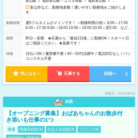
富山駅
/
電鉄富山駅・エスタ前駅
/
電鉄富山駅
/
…
富山市など…勤務地多数！通いやすい勤務地をご紹介しま
す。
週5フルタイムがメインです！ ＜勤務時間の例＞ 8:00～17:00
勤務時間
8:30～17:30 9:00～18:00 10:00～19:00 20:30～翌5:30 など ★
その他にも勤務時間多数！ 日勤のみ、残業なし、交替制など
ご希望を教えてください！
即日～長期 ★応募から「最短2日後」に勤務OK！スタート日
期間
はご相談ください。★急募です！
日払いOK
/
履歴書不要
/
40～50代活躍中
/
電話対応なし
/
パソ
特徴
コンスキル不要
気になる！
応募する
詳細へ
掲載日：2026.08.03
未読
【オープニング募集】おばあちゃんのお散歩付
き添いも仕事の1つ
派遣
職種未経験OK
社会人未経験OK
ブランクOK