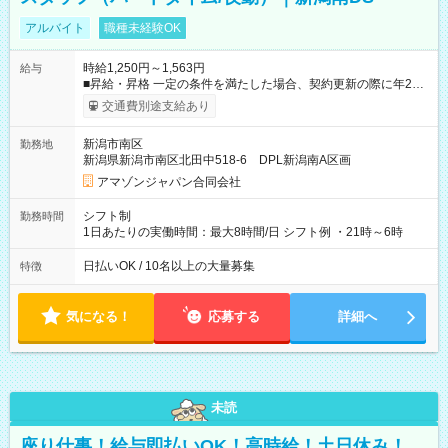
アルバイト
職種未経験OK
時給1,250円～1,563円
給与
■昇給・昇格 一定の条件を満たした場合、契約更新の際に年2回
まで昇給の機会があります。 ■正社員登用制度あり ※月末締/翌
交通費別途支給あり
月25日支払い ※時間外手当、別途支給 ※深夜割増賃金 (22:00～
翌5:00までは時給が25%UPします) ☆給与前払い制度有！
新潟市南区
勤務地
☆Amazon直雇用で安定して働けます！ 【試用期間】試用期間
新潟県新潟市南区北田中518-6 DPL新潟南A区画
あり 試用期間の長さ：1週間 雇用形態、給与は本採用時と同じ
です。
アマゾンジャパン合同会社
シフト制
勤務時間
1日あたりの実働時間：最大8時間/日 シフト例 ・21時～6時
日払いOK / 10名以上の大量募集
特徴
気になる！
応募する
詳細へ
未読
座り仕事！給与即払いOK！高時給！土日休み！