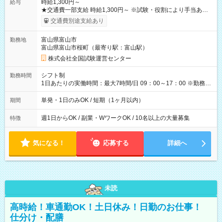
時給1,300円～
給与
★交通費一部支給 時給1,300円～ ※試験・役割により手当あり
※勤務回数により昇給あり 【即給（前払い）オプションあ
交通費別途支給あり
り！】 希望される場合、勤務から1週間ほどで給与の一部を受け
取れます。 ※手数料418円がかかります。 【過去試験日の収入
富山県富山市
勤務地
例】 ・河合塾模擬試験 8:30～17:30（休憩1時間） 時給1,300円
富山県富山市桜町（最寄り駅：富山駅）
×8時間＝日収10,400円＋交通費 ※当日の役割により時給＋100
円の場合あり ・国家試験 7:00～13:30（休憩なし） 時給1,300
株式会社全国試験運営センター
円（役割手当＋100円）×6時間＝日収8,400円＋交通費 【試用期
間】試用期間なし
シフト制
勤務時間
1日あたりの実働時間：最大7時間/日 09：00～17：00 ※勤務時
間は 試験により異なります。
単発・1日のみOK / 短期（1ヶ月以内）
期間
週1日からOK / 副業・WワークOK / 10名以上の大量募集
特徴
気になる！
応募する
詳細へ
未読
高時給！車通勤OK！土日休み！日勤のお仕事！
仕分け・配膳