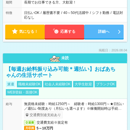
長期でお仕事できる方、大歓迎！
期間
日払いOK
/
履歴書不要
/
40～50代活躍中
/
シフト勤務
/
電話対
特徴
応なし
気になる！
応募する
詳細へ
掲載日：2026.08.04
未読
【毎週お給料振り込み可能＊週払い】おばあち
ゃんの生活サポート
派遣
職種未経験OK
社会人未経験OK
大学生歓迎
ブランクOK
WEB登録・面接OK
無資格未経験：時給1250円～ 経験者：時給1300円～★日払い
給与
／週払い制度あり（月払いも選べます）※稼働開始時は手続き完
了次第のお支払いとなります。
交通費別途支給あり
交通費支給※規定有
交通費
5～10万円
月収例