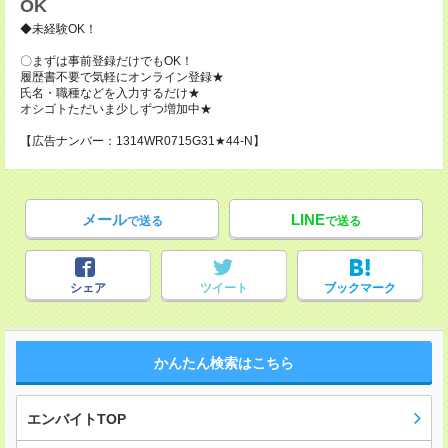
OK
◆未経験OK！
〇まずは事前登録だけでもOK！
履歴書不要で気軽にオンライン登録★
氏名・職種などを入力するだけ★
オシゴトただいま少しずつ増加中★
【広告ナンバー：1314WR0715G31★44-N】
メール
LINE
で送る
で送る
シェア
ツイート
ブックマーク
かんたん検索はこちら
エンバイトTOP