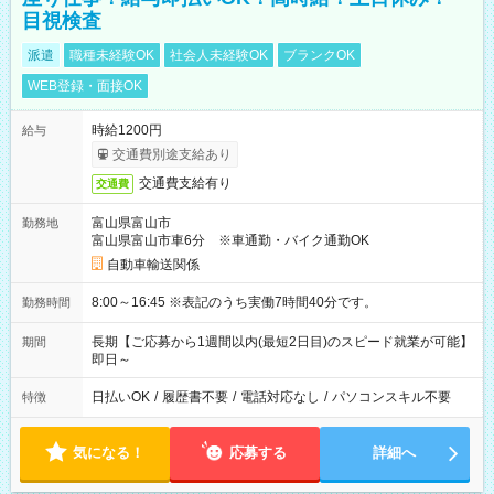
目視検査
派遣
職種未経験OK
社会人未経験OK
ブランクOK
WEB登録・面接OK
時給1200円
給与
交通費別途支給あり
交通費支給有り
交通費
富山県富山市
勤務地
富山県富山市車6分 ※車通勤・バイク通勤OK
自動車輸送関係
8:00～16:45 ※表記のうち実働7時間40分です。
勤務時間
長期【ご応募から1週間以内(最短2日目)のスピード就業が可能】
期間
即日～
日払いOK
/
履歴書不要
/
電話対応なし
/
パソコンスキル不要
特徴
気になる！
応募する
詳細へ