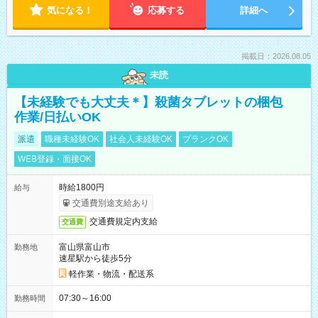
気になる！
応募する
詳細へ
掲載日：2026.08.05
未読
【未経験でも大丈夫＊】殺菌タブレットの梱包
作業/日払いOK
派遣
職種未経験OK
社会人未経験OK
ブランクOK
WEB登録・面接OK
時給1800円
給与
交通費別途支給あり
交通費規定内支給
交通費
富山県富山市
勤務地
速星駅から徒歩5分
軽作業・物流・配送系
07:30～16:00
勤務時間