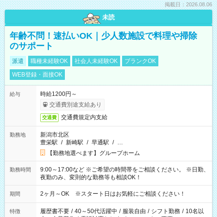
掲載日：2026.08.06
未読
年齢不問！速払いOK｜少人数施設で料理や掃除
のサポート
派遣
職種未経験OK
社会人未経験OK
ブランクOK
WEB登録・面接OK
時給1200円～
給与
交通費別途支給あり
交通費規定内支給
交通費
新潟市北区
勤務地
豊栄駅
/
新崎駅
/
早通駅
/
…
【勤務地選べます】グループホーム
9:00～17:00など ※ご希望の時間帯をご相談ください。 ※日勤、
勤務時間
夜勤のみ、変則的な勤務等も相談OK！
2ヶ月～OK ※スタート日はお気軽にご相談ください！
期間
履歴書不要
/
40～50代活躍中
/
服装自由
/
シフト勤務
/
10名以
特徴