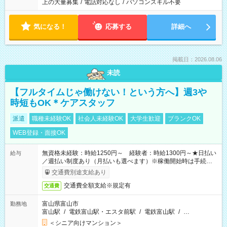
上の大量募集
/
電話対応なし
/
パソコンスキル不要
気になる！
応募する
詳細へ
掲載日：2026.08.06
未読
【フルタイムじゃ働けない！という方へ】週3や
時短もOK＊ケアスタッフ
派遣
職種未経験OK
社会人未経験OK
大学生歓迎
ブランクOK
WEB登録・面接OK
無資格未経験：時給1250円～ 経験者：時給1300円～★日払い
給与
／週払い制度あり（月払いも選べます）※稼働開始時は手続き完
了次第のお支払いとなります。
交通費別途支給あり
交通費全額支給※規定有
交通費
富山県富山市
勤務地
富山駅
/
電鉄富山駅・エスタ前駅
/
電鉄富山駅
/
…
＜シニア向けマンション＞