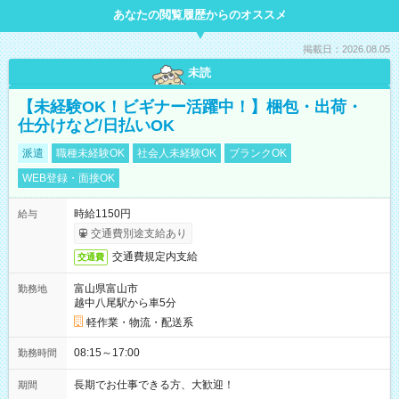
あなたの閲覧履歴からのオススメ
掲載日：2026.08.05
未読
【未経験OK！ビギナー活躍中！】梱包・出荷・
仕分けなど/日払いOK
派遣
職種未経験OK
社会人未経験OK
ブランクOK
WEB登録・面接OK
時給1150円
給与
交通費別途支給あり
交通費規定内支給
交通費
富山県富山市
勤務地
越中八尾駅から車5分
軽作業・物流・配送系
08:15～17:00
勤務時間
長期でお仕事できる方、大歓迎！
期間