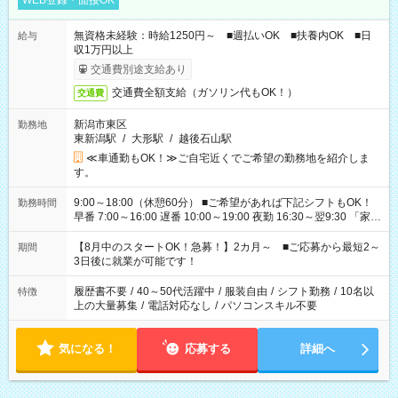
WEB登録・面接OK
無資格未経験：時給1250円～ ■週払いOK ■扶養内OK ■日
給与
収1万円以上
交通費別途支給あり
交通費全額支給（ガソリン代もOK！）
交通費
新潟市東区
勤務地
東新潟駅
/
大形駅
/
越後石山駅
≪車通勤もOK！≫ご自宅近くでご希望の勤務地を紹介しま
す。
9:00～18:00（休憩60分） ■ご希望があれば下記シフトもOK！
勤務時間
早番 7:00～16:00 遅番 10:00～19:00 夜勤 16:30～翌9:30 「家族
と休みを合わせたい」 「余裕を持って夕飯の準備がしたい」
「できれば残業はしたくない」 など、ご希望を教えてください
【8月中のスタートOK！急募！】2カ月～ ■ご応募から最短2～
期間
ね。 ※Wワーク希望の方へ 今ご覧のお仕事で希望する勤務時間
3日後に就業が可能です！
と、もう1つのお仕事の勤務時間。 合計で週40時間を超える場
合は応募できません。
履歴書不要
/
40～50代活躍中
/
服装自由
/
シフト勤務
/
10名以
特徴
上の大量募集
/
電話対応なし
/
パソコンスキル不要
気になる！
応募する
詳細へ