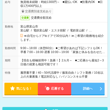
無資格未経験：時給1300円～ ■週払いOK ■扶養内OK ■日
給与
収1万400円以上
交通費別途支給あり
交通費全額支給
交通費
富山県富山市
勤務地
富山駅
/
電鉄富山駅・エスタ前駅
/
電鉄富山駅
/
…
≪自宅からドアtoドアで30分以内！≫ご希望の勤務地を紹介
します。
9:00～18:00（休憩60分） ■ご希望があれば下記シフトもOK！
勤務時間
早番 7:00～16:00 遅番 10:00～19:00 「家族と休みを合わせた
い」 「余裕を持って夕飯の準備がしたい」 「できれば残業はし
たくない」 など、ご希望を教えてくださいね。 ※Wワーク希望
【現在も積極採用中！急募！】2カ月～ ■ご応募から最短2～3
期間
の方へ 今ご覧のお仕事で希望する勤務時間と、もう1つのお仕事
日後の就業も相談可能です！
の勤務時間。 合計で週40時間を超える場合は応募できません。
履歴書不要
/
40～50代活躍中
/
服装自由
/
シフト勤務
/
10名以
特徴
上の大量募集
/
電話対応なし
/
パソコンスキル不要
気になる！
応募する
詳細へ