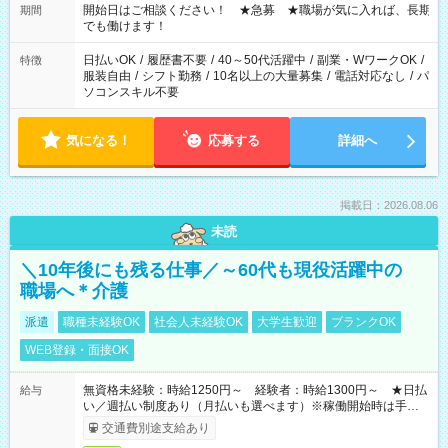
せん ※法令に基づき、週20時間以上勤務は社会保険への加入対
開始日はご相談ください！ ★急募 ★職場が気に入れば、長期
期間
象となります ※労働者派遣法（日雇い派遣の原則禁止）によ
でも働けます！
り、短時間・短期間の就業はご案内が難しい場合があります
日払いOK
/
履歴書不要
/
40～50代活躍中
/
副業・WワークOK
/
特徴
服装自由
/
シフト勤務
/
10名以上の大量募集
/
電話対応なし
/
パ
ソコンスキル不要
気になる！
応募する
詳細へ
掲載日：2026.08.06
未読
＼10年後にも残る仕事／～60代も現役活躍中の
職場へ＊介護
派遣
職種未経験OK
社会人未経験OK
大学生歓迎
ブランクOK
WEB登録・面接OK
無資格未経験：時給1250円～ 経験者：時給1300円～ ★日払
給与
い／週払い制度あり（月払いも選べます）※稼働開始時は手続き
完了次第のお支払いとなります。
交通費別途支給あり