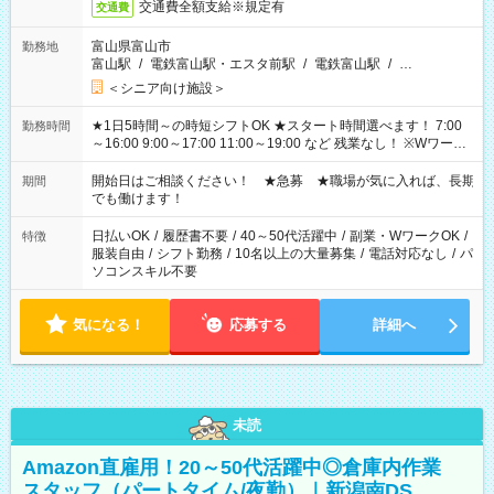
交通費全額支給※規定有
交通費
富山県富山市
勤務地
富山駅
/
電鉄富山駅・エスタ前駅
/
電鉄富山駅
/
…
＜シニア向け施設＞
★1日5時間～の時短シフトOK ★スタート時間選べます！ 7:00
勤務時間
～16:00 9:00～17:00 11:00～19:00 など 残業なし！ ※Wワーク
の場合、他のお仕事と合わせ週40時間超の就業はご案内できま
せん ※法令に基づき、週20時間以上勤務は社会保険への加入対
開始日はご相談ください！ ★急募 ★職場が気に入れば、長期
期間
象となります ※労働者派遣法（日雇い派遣の原則禁止）によ
でも働けます！
り、短時間・短期間の就業はご案内が難しい場合があります
日払いOK
/
履歴書不要
/
40～50代活躍中
/
副業・WワークOK
/
特徴
服装自由
/
シフト勤務
/
10名以上の大量募集
/
電話対応なし
/
パ
ソコンスキル不要
気になる！
応募する
詳細へ
未読
Amazon直雇用！20～50代活躍中◎倉庫内作業
スタッフ（パートタイム/夜勤）｜新潟南DS