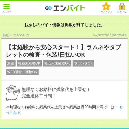
0
メニュー
気になる！
ログイン
お探しのバイト情報は掲載が終了しました。
掲載日 :2026
/
07
/
15
No.SCOTH15205675-T4
【未経験から安心スタート！】ラムネやタブ
レットの検査・包装/日払いOK
派遣
職種未経験OK
社会人未経験OK
ブランクOK
WEB登録・面接OK
無理なくお給料に残業代を上乗せ！
完全週休二日制！
≪無理なくお給料に残業代を上乗せ≫残業は月20時間未満で、ほ
...も
っとみる