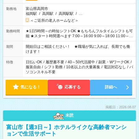
富山県高岡市
勤務地
福岡駅
/
高岡駅
/
高岡駅駅
/
…
＜ご近所の老人ホームなど＞
★1日5時間～の時短シフトOK ★もちろんフルタイムシフトも可
勤務時間
能 ★スタート時間選べます 7:00～16:00 9:00～18:00 11:00～
20:00 など 残業なし！ ※Wワークの場合、他のお仕事と合わせ
週40時間超の就業はご案内できません ※法令に基づき、週20時
開始日はご相談ください！ ★職場が気に入れば、長期でも働
期間
間以上勤務は社会保険への加入対象となります ※労働者派遣法
けます！
（日雇い派遣の原則禁止）により、短時間・短期間の就業はご
案内が難しい場合があります
日払いOK
/
履歴書不要
/
40～50代活躍中
/
副業・WワークOK
/
特徴
服装自由
/
シフト勤務
/
10名以上の大量募集
/
電話対応なし
/
パ
ソコンスキル不要
気になる！
応募する
詳細へ
掲載日：2026.08.07
未読
富山市【週3日～】ホテルライクな高齢者マンシ
ョンで生活サポート