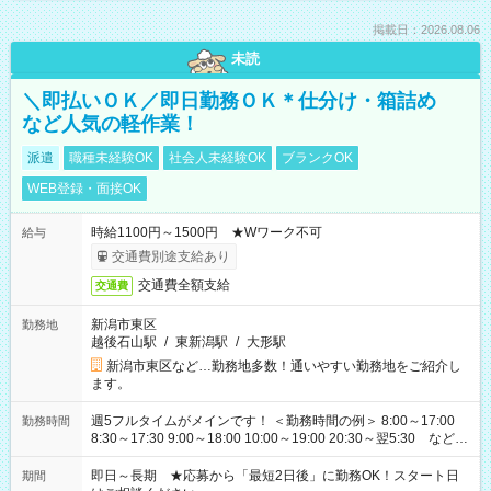
掲載日：2026.08.06
未読
＼即払いＯＫ／即日勤務ＯＫ＊仕分け・箱詰め
など人気の軽作業！
派遣
職種未経験OK
社会人未経験OK
ブランクOK
WEB登録・面接OK
時給1100円～1500円 ★Wワーク不可
給与
交通費別途支給あり
交通費全額支給
交通費
新潟市東区
勤務地
越後石山駅
/
東新潟駅
/
大形駅
新潟市東区など…勤務地多数！通いやすい勤務地をご紹介し
ます。
週5フルタイムがメインです！ ＜勤務時間の例＞ 8:00～17:00
勤務時間
8:30～17:30 9:00～18:00 10:00～19:00 20:30～翌5:30 など ★
その他にも勤務時間多数！ 日勤のみ、残業なし、交替制など
ご希望を教えてください！
即日～長期 ★応募から「最短2日後」に勤務OK！スタート日
期間