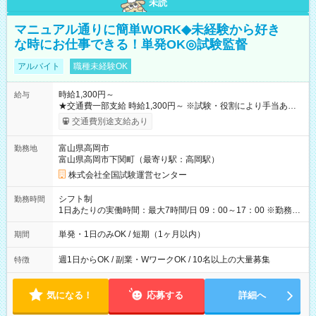
未読
マニュアル通りに簡単WORK◆未経験から好き
な時にお仕事できる！単発OK◎試験監督
アルバイト
職種未経験OK
時給1,300円～
給与
★交通費一部支給 時給1,300円～ ※試験・役割により手当あり
※勤務回数により昇給あり 【即給（前払い）オプションあ
交通費別途支給あり
り！】 希望される場合、勤務から1週間ほどで給与の一部を受け
取れます。 ※手数料418円がかかります。 【過去試験日の収入
富山県高岡市
勤務地
例】 ・河合塾模擬試験 8:30～17:30（休憩1時間） 時給1,300円
富山県高岡市下関町（最寄り駅：高岡駅）
×8時間＝日収10,400円＋交通費 ※当日の役割により時給＋100
円の場合あり ・国家試験 7:00～13:30（休憩なし） 時給1,300
株式会社全国試験運営センター
円（役割手当＋100円）×6時間＝日収8,400円＋交通費 【試用期
間】試用期間なし
シフト制
勤務時間
1日あたりの実働時間：最大7時間/日 09：00～17：00 ※勤務時
間は 試験により異なります。
単発・1日のみOK / 短期（1ヶ月以内）
期間
週1日からOK / 副業・WワークOK / 10名以上の大量募集
特徴
気になる！
応募する
詳細へ