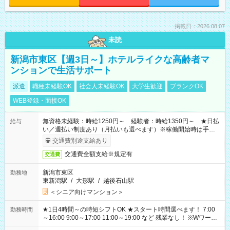
掲載日：2026.08.07
未読
新潟市東区【週3日～】ホテルライクな高齢者マ
ンションで生活サポート
派遣
職種未経験OK
社会人未経験OK
大学生歓迎
ブランクOK
WEB登録・面接OK
無資格未経験：時給1250円～ 経験者：時給1350円～ ★日払
給与
い／週払い制度あり（月払いも選べます）※稼働開始時は手続き
完了次第のお支払いとなります。
交通費別途支給あり
交通費全額支給※規定有
交通費
新潟市東区
勤務地
東新潟駅
/
大形駅
/
越後石山駅
＜シニア向けマンション＞
★1日4時間～の時短シフトOK ★スタート時間選べます！ 7:00
勤務時間
～16:00 9:00～17:00 11:00～19:00 など 残業なし！ ※Wワーク
の場合、他のお仕事と合わせ週40時間超の就業はご案内できま