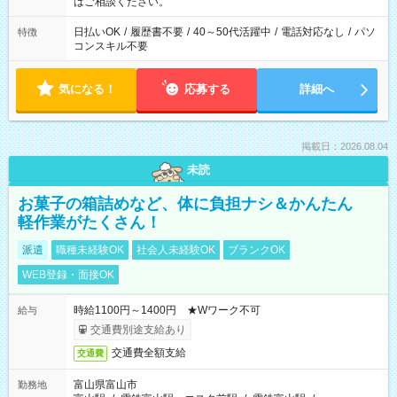
はご相談ください。
日払いOK
/
履歴書不要
/
40～50代活躍中
/
電話対応なし
/
パソ
特徴
コンスキル不要
気になる！
応募する
詳細へ
掲載日：2026.08.04
未読
お菓子の箱詰めなど、体に負担ナシ＆かんたん
軽作業がたくさん！
派遣
職種未経験OK
社会人未経験OK
ブランクOK
WEB登録・面接OK
時給1100円～1400円 ★Wワーク不可
給与
交通費別途支給あり
交通費全額支給
交通費
富山県富山市
勤務地