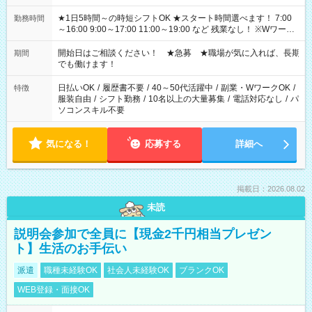
★1日5時間～の時短シフトOK ★スタート時間選べます！ 7:00
勤務時間
～16:00 9:00～17:00 11:00～19:00 など 残業なし！ ※Wワーク
の場合、他のお仕事と合わせ週40時間超の就業はご案内できま
せん ※法令に基づき、週20時間以上勤務は社会保険への加入対
開始日はご相談ください！ ★急募 ★職場が気に入れば、長期
期間
象となります ※労働者派遣法（日雇い派遣の原則禁止）によ
でも働けます！
り、短時間・短期間の就業はご案内が難しい場合があります
日払いOK
/
履歴書不要
/
40～50代活躍中
/
副業・WワークOK
/
特徴
服装自由
/
シフト勤務
/
10名以上の大量募集
/
電話対応なし
/
パ
ソコンスキル不要
気になる！
応募する
詳細へ
掲載日：2026.08.02
未読
説明会参加で全員に【現金2千円相当プレゼン
ト】生活のお手伝い
派遣
職種未経験OK
社会人未経験OK
ブランクOK
WEB登録・面接OK