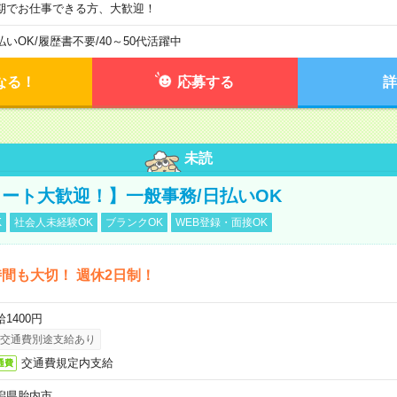
期でお仕事できる方、大歓迎！
払いOK
/
履歴書不要
/
40～50代活躍中
なる！
応募する
詳
未読
ート大歓迎！】一般事務/日払いOK
K
社会人未経験OK
ブランクOK
WEB登録・面接OK
間も大切！ 週休2日制！
1400円
交通費別途支給あり
交通費規定内支給
通費
潟県胎内市