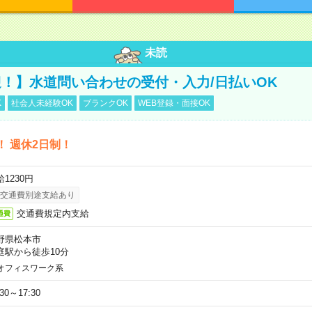
未読
！】水道問い合わせの受付・入力/日払いOK
K
社会人未経験OK
ブランクOK
WEB登録・面接OK
！ 週休2日制！
1230円
交通費別途支給あり
交通費規定内支給
通費
野県松本市
庭駅から徒歩10分
オフィスワーク系
:30～17:30