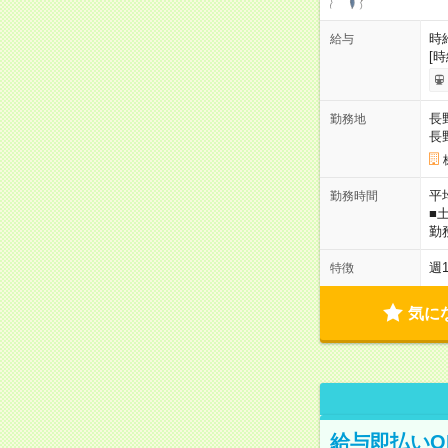
時給
給与
[
長
勤務地
長
平
勤務時間
■
勤
週
特徴
気に
給与即払いO