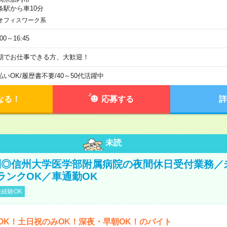
条駅から車10分
オフィスワーク系
:00～16:45
期でお仕事できる方、大歓迎！
払いOK
/
履歴書不要
/
40～50代活躍中
なる！
応募する
詳
未読
制◎信州大学医学部附属病院の夜間休日受付業務／
ランクOK／車通勤OK
経験OK
OK！土日祝のみOK！深夜・早朝OK！のバイト