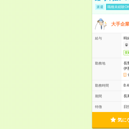
派遣
職種未経験O
大手企
時給
給与
交
長
勤務地
伊
8:
勤務時間
長
期間
日
特徴
気に