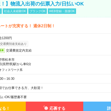
！】物流入出荷の伝票入力/日払いOK
K
社会人未経験OK
ブランクOK
WEB登録・面接OK
ートが充実する！ 週休2日制！
1200円
交通費別途支給あり
交通費規定内支給
通費
野県松本市
田(長野県)駅から車6分
オフィスワーク系
:00～16:30
期でお仕事できる方、大歓迎！
払いOK
/
履歴書不要
なる！
応募する
詳