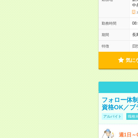
中
08
勤務時間
長
期間
日
特徴
気に
フォロー体
資格OK／ブ
アルバイト
職種未
週1日～