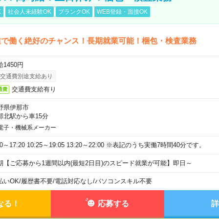
K
社会人未経験OK
ブランクOK
WEB登録・面接OK
業で働く絶好のチャンス！長期就業可能！梱包・検査業務
1450円
交通費別途支給あり
交通費支給有り
通費
野県伊那市
那北駅から車15分
電子・機械系メーカー
40～17:20 10:25～19:05 13:20～22:00 ※表記のうち実働7時間40分です。
期【ご応募から1週間以内(最短2日目)のスピード就業が可能】即日～
払いOK
/
履歴書不要
/
電話対応なし
/
パソコンスキル不要
なる！
応募する
詳