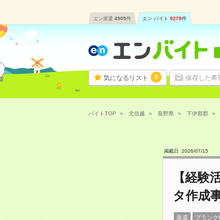
エン派遣
4905
件
エン バイト
9279
件
0
気になるリスト
保存した希
バイトTOP
北信越
長野県
下伊那郡
掲載日 :
2026
/
07
/
15
【経験
タ作成事
派遣
ブランク