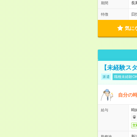
長
期間
日
特徴
気に
【未経験スタ
派遣
職種未経験O
自分の時
時給
給与
交
新
勤務地