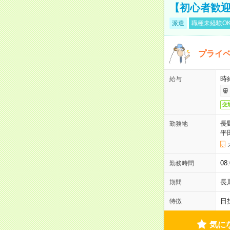
【初心者歓迎
派遣
職種未経験O
プライベ
時給
給与
交
長
勤務地
平
08
勤務時間
長
期間
日
特徴
気に