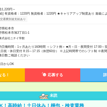
1,220円～
時給] 有資格者：1220円 無資格者：1220円 ★キャリアアップ制度あり 進級に
交通費別途支給あり
野県松本市
野県松本市旭3丁目1-1
株式会社ニチイ学館
均労働時間：1ヶ月あたり160時間 ＜シフト例＞ ■月～日・夜間受付 17:00～翌8
土日祝・休日受付 8:15～17:15（休憩60分） ※上記時間帯でのシフト制 ※
務日数ご相談ください
1日からOK
なる！
応募する
詳
未読
K！高時給！土日休み！梱包・検査業務