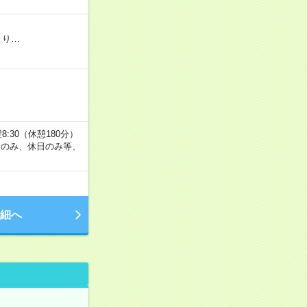
より…
:30（休憩180分）
夜間のみ、休日のみ等、
細へ