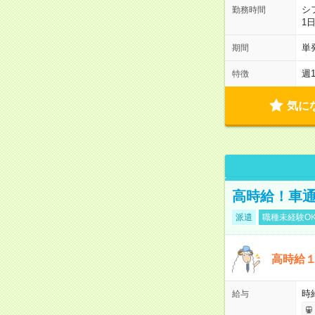
シ
勤務時間
1
単
期間
週
特徴
気に
高時給！車通
派遣
職種未経験O
高時給
時
給与