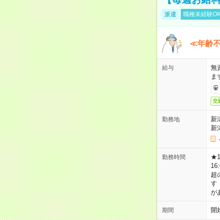
派遣
職種未経験O
≪年齢不
無
給与
ま
交
新
勤務地
新
★
勤務時間
16
超
す
が
開
期間