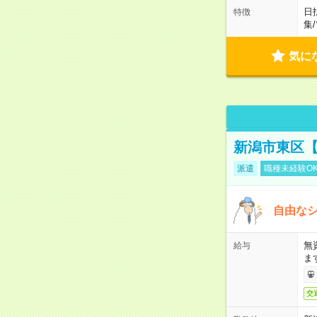
日
特徴
集
/
気に
新潟市東区【
派遣
職種未経験O
自由なシ
無
給与
ま
交