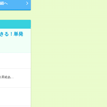
細へ
きる！単発
り昇給あ…