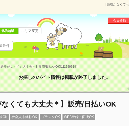
【経験がなくても大
会員登録
エリア変更
北信越版
望条件
経験がなくても大丈夫＊】販売/日払いOK(111689619）
お探しのバイト情報は掲載が終了しました。
N
なくても大丈夫＊】販売/日払いOK
験OK
社会人未経験OK
ブランクOK
WEB登録・面接OK