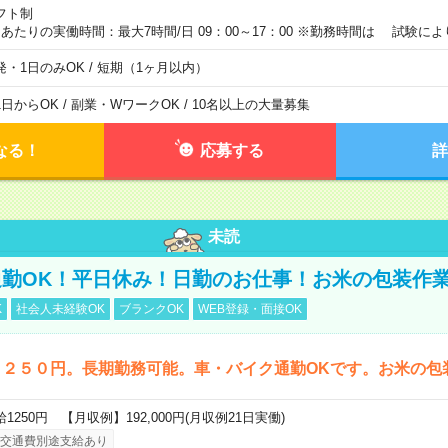
フト制
日あたりの実働時間：最大7時間/日 09：00～17：00 ※勤務時間は 試験に
発・1日のみOK / 短期（1ヶ月以内）
1日からOK / 副業・WワークOK / 10名以上の大量募集
なる！
応募する
詳
未読
勤OK！平日休み！日勤のお仕事！お米の包装作
K
社会人未経験OK
ブランクOK
WEB登録・面接OK
１２５０円。長期勤務可能。車・バイク通勤OKです。お米の包
給1250円 【月収例】192,000円(月収例21日実働)
交通費別途支給あり