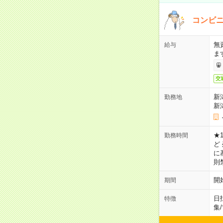
コンビ
無
給与
ま
交
新
勤務地
新
★1
勤務時間
ど
に
則
開
期間
日
特徴
集
/