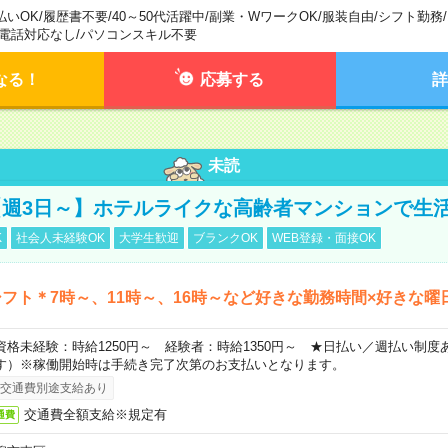
払いOK
/
履歴書不要
/
40～50代活躍中
/
副業・WワークOK
/
服装自由
/
シフト勤務
/
電話対応なし
/
パソコンスキル不要
なる！
応募する
詳
未読
週3日～】ホテルライクな高齢者マンションで生
K
社会人未経験OK
大学生歓迎
ブランクOK
WEB登録・面接OK
フト＊7時～、11時～、16時～など好きな勤務時間×好きな曜
資格未経験：時給1250円～ 経験者：時給1350円～ ★日払い／週払い制
す）※稼働開始時は手続き完了次第のお支払いとなります。
交通費別途支給あり
交通費全額支給※規定有
通費