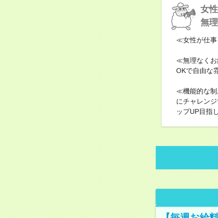
女性
無理
≪女性が仕事
≪無理なくお
OKで自由な
≪機能的な制
にチャレンジ
ップUP目指
【毎週お給