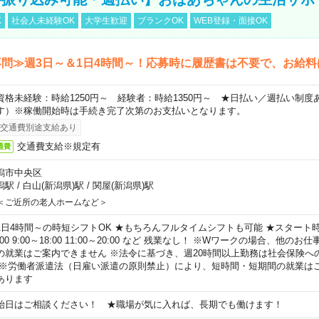
K
社会人未経験OK
大学生歓迎
ブランクOK
WEB登録・面接OK
問≫週3日～＆1日4時間～！応募時に履歴書は不要で、お給料
資格未経験：時給1250円～ 経験者：時給1350円～ ★日払い／週払い制
す）※稼働開始時は手続き完了次第のお支払いとなります。
交通費別途支給あり
交通費支給※規定有
通費
潟市中央区
潟駅
/
白山(新潟県)駅
/
関屋(新潟県)駅
＜ご近所の老人ホームなど＞
1日4時間～の時短シフトOK ★もちろんフルタイムシフトも可能 ★スタート時間
:00 9:00～18:00 11:00～20:00 など 残業なし！ ※Wワークの場合、他の
の就業はご案内できません ※法令に基づき、週20時間以上勤務は社会保険へ
 ※労働者派遣法（日雇い派遣の原則禁止）により、短時間・短期間の就業は
あります
始日はご相談ください！ ★職場が気に入れば、長期でも働けます！