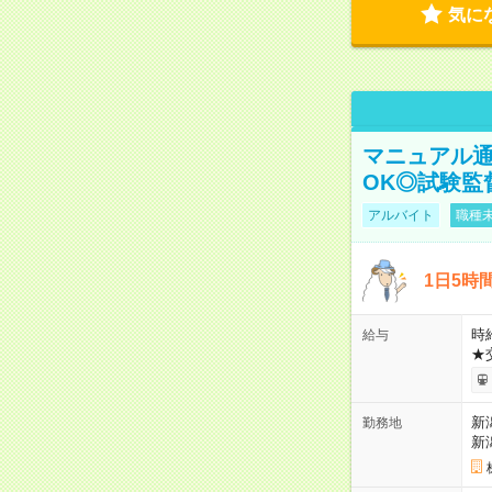
気に
マニュアル通
OK◎試験監
アルバイト
職種未
1日5時
時給
給与
★
新
勤務地
新