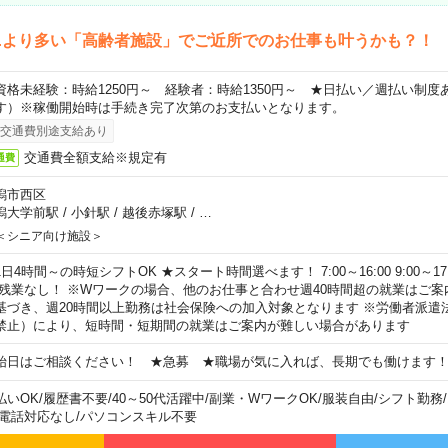
ニより多い「高齢者施設」でご近所でのお仕事も叶うかも？！
資格未経験：時給1250円～ 経験者：時給1350円～ ★日払い／週払い制
す）※稼働開始時は手続き完了次第のお支払いとなります。
交通費別途支給あり
交通費全額支給※規定有
通費
潟市西区
潟大学前駅
/
小針駅
/
越後赤塚駅
/
…
＜シニア向け施設＞
日4時間～の時短シフトOK ★スタート時間選べます！ 7:00～16:00 9:00～17:00 
 残業なし！ ※Wワークの場合、他のお仕事と合わせ週40時間超の就業はご案
基づき、週20時間以上勤務は社会保険への加入対象となります ※労働者派遣
禁止）により、短時間・短期間の就業はご案内が難しい場合があります
始日はご相談ください！ ★急募 ★職場が気に入れば、長期でも働けます
払いOK
/
履歴書不要
/
40～50代活躍中
/
副業・WワークOK
/
服装自由
/
シフト勤務
/
電話対応なし
/
パソコンスキル不要