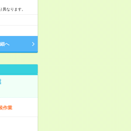
より異なります。
細へ
業
装作業