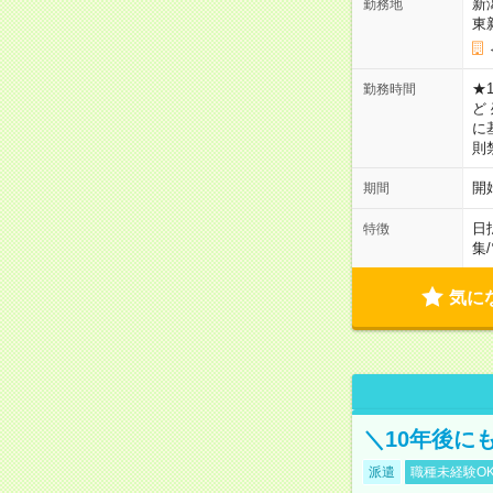
新
勤務地
東
★1
勤務時間
ど
に
則
開
期間
日
特徴
集
/
気に
＼10年後に
派遣
職種未経験O