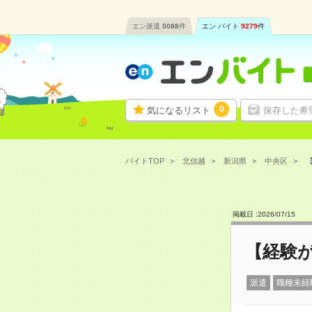
エン派遣
5088
件
エン バイト
9279
件
0
気になるリスト
保存した希
バイトTOP
北信越
新潟県
中央区
【
掲載日 :
2026
/
07
/
15
【経験が
派遣
職種未経