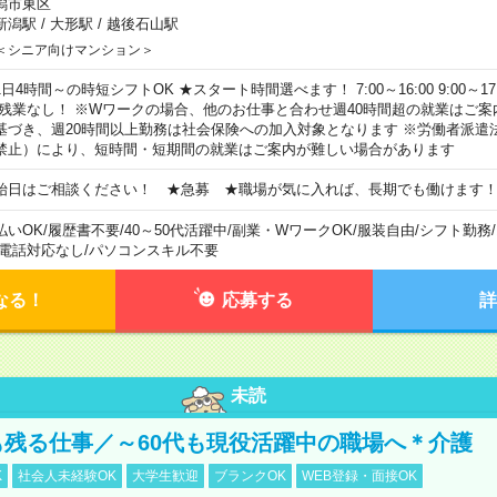
潟市東区
新潟駅
/
大形駅
/
越後石山駅
＜シニア向けマンション＞
日4時間～の時短シフトOK ★スタート時間選べます！ 7:00～16:00 9:00～17:00 
 残業なし！ ※Wワークの場合、他のお仕事と合わせ週40時間超の就業はご案
基づき、週20時間以上勤務は社会保険への加入対象となります ※労働者派遣
禁止）により、短時間・短期間の就業はご案内が難しい場合があります
始日はご相談ください！ ★急募 ★職場が気に入れば、長期でも働けます
払いOK
/
履歴書不要
/
40～50代活躍中
/
副業・WワークOK
/
服装自由
/
シフト勤務
/
電話対応なし
/
パソコンスキル不要
なる！
応募する
詳
未読
も残る仕事／～60代も現役活躍中の職場へ＊介護
K
社会人未経験OK
大学生歓迎
ブランクOK
WEB登録・面接OK