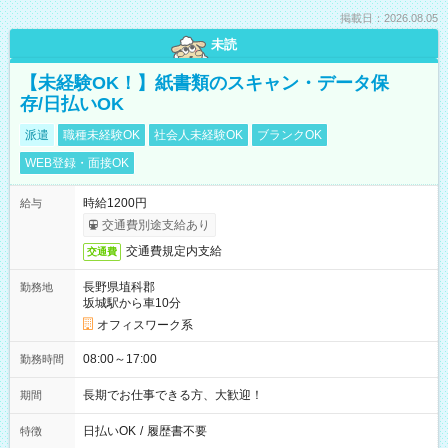
掲載日：2026.08.05
未読
【未経験OK！】紙書類のスキャン・データ保
存/日払いOK
派遣
職種未経験OK
社会人未経験OK
ブランクOK
WEB登録・面接OK
時給1200円
給与
交通費別途支給あり
交通費規定内支給
交通費
長野県埴科郡
勤務地
坂城駅から車10分
オフィスワーク系
08:00～17:00
勤務時間
長期でお仕事できる方、大歓迎！
期間
日払いOK
/
履歴書不要
特徴