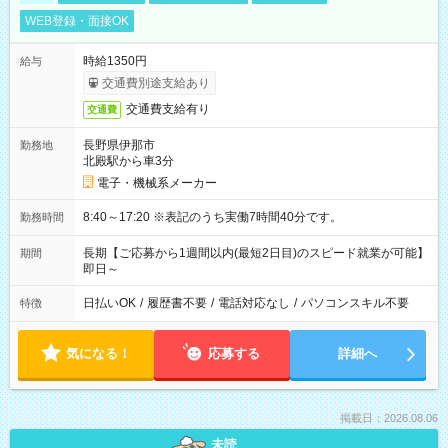
WEB登録・面接OK
時給1350円
給与
交通費別途支給あり
交通費支給有り
交通費
長野県伊那市
勤務地
北殿駅から車3分
電子・機械系メーカー
8:40～17:20 ※表記のうち実働7時間40分です。
勤務時間
長期【ご応募から1週間以内(最短2日目)のスピード就業が可能】
期間
即日～
日払いOK
/
履歴書不要
/
電話対応なし
/
パソコンスキル不要
特徴
気になる！
応募する
詳細へ
掲載日：2026.08.06
未読