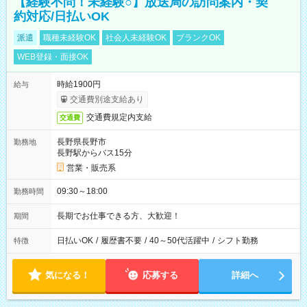
【経験不問！未経験○】放送局の訪問案内・契
約対応/日払いOK
派遣
職種未経験OK
社会人未経験OK
ブランクOK
WEB登録・面接OK
時給1900円
給与
交通費別途支給あり
交通費規定内支給
交通費
長野県長野市
勤務地
長野駅からバス15分
営業・販売系
09:30～18:00
勤務時間
長期でお仕事できる方、大歓迎！
期間
日払いOK
/
履歴書不要
/
40～50代活躍中
/
シフト勤務
特徴
気になる！
応募する
詳細へ