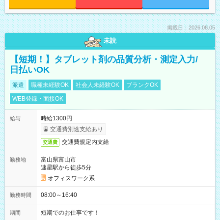
掲載日：2026.08.05
未読
【短期！】タブレット剤の品質分析・測定入力/
日払いOK
派遣
職種未経験OK
社会人未経験OK
ブランクOK
WEB登録・面接OK
時給1300円
給与
交通費別途支給あり
交通費規定内支給
交通費
富山県富山市
勤務地
速星駅から徒歩5分
オフィスワーク系
08:00～16:40
勤務時間
短期でのお仕事です！
期間