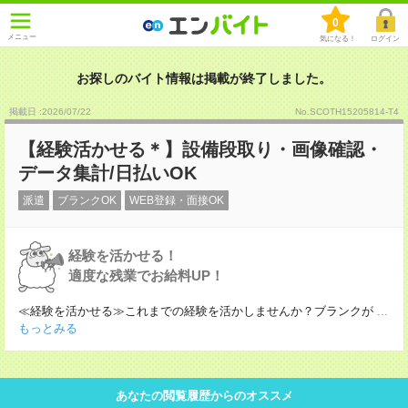
0
メニュー
気になる！
ログイン
お探しのバイト情報は掲載が終了しました。
掲載日 :2026
/
07
/
22
No.SCOTH15205814-T4
【経験活かせる＊】設備段取り・画像確認・
データ集計/日払いOK
派遣
ブランクOK
WEB登録・面接OK
経験を活かせる！
適度な残業でお給料UP！
≪経験を活かせる≫これまでの経験を活かしませんか？ブランクが
...
もっとみる
あなたの閲覧履歴からのオススメ