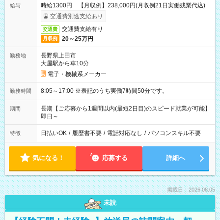
時給1300円 【月収例】238,000円(月収例21日実働残業代込)
給与
交通費別途支給あり
交通費支給有り
交通費
20～25万円
月収例
長野県上田市
勤務地
大屋駅から車10分
電子・機械系メーカー
8:05～17:00 ※表記のうち実働7時間50分です。
勤務時間
長期【ご応募から1週間以内(最短2日目)のスピード就業が可能】
期間
即日～
日払いOK
/
履歴書不要
/
電話対応なし
/
パソコンスキル不要
特徴
気になる！
応募する
詳細へ
掲載日：2026.08.05
未読