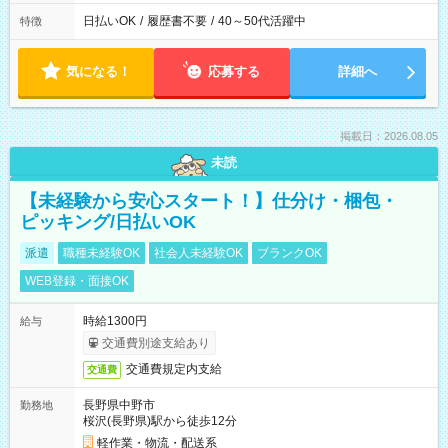
日払いOK
/
履歴書不要
/
40～50代活躍中
特徴
気になる！
応募する
詳細へ
掲載日：2026.08.05
未読
【未経験から安心スタート！】仕分け・梱包・
ピッキング/日払いOK
派遣
職種未経験OK
社会人未経験OK
ブランクOK
WEB登録・面接OK
時給1300円
給与
交通費別途支給あり
交通費規定内支給
交通費
長野県中野市
勤務地
桜沢(長野県)駅から徒歩12分
軽作業・物流・配送系