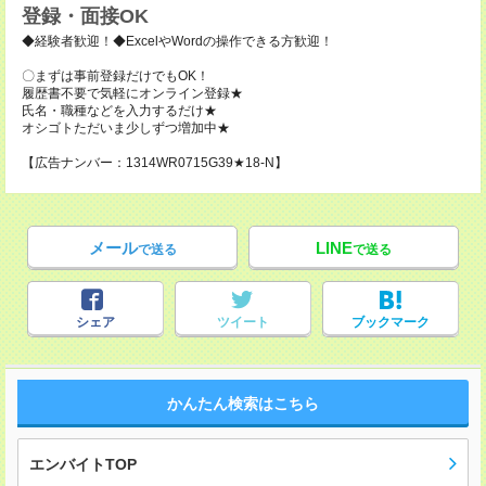
登録・面接OK
◆経験者歓迎！◆ExcelやWordの操作できる方歓迎！
〇まずは事前登録だけでもOK！
履歴書不要で気軽にオンライン登録★
氏名・職種などを入力するだけ★
オシゴトただいま少しずつ増加中★
【広告ナンバー：1314WR0715G39★18-N】
メール
LINE
で送る
で送る
シェア
ツイート
ブックマーク
かんたん検索はこちら
エンバイトTOP