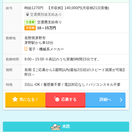
時給1270円 【月収例】140,000円(月収例21日実働)
給与
交通費別途支給あり
交通費支給有り
交通費
10～15万円
月収例
長野県茅野市
勤務地
茅野駅から車10分
電子・機械系メーカー
9:00～15:00 ※表記のうち実働5時間15分です。
勤務時間
長期【ご応募から1週間以内(最短2日目)のスピード就業が可能】
期間
即日～
日払いOK
/
履歴書不要
/
電話対応なし
/
パソコンスキル不要
特徴
気になる！
応募する
詳細へ
未読