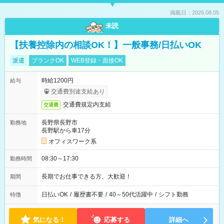
掲載日：2026.08.05
未読
【扶養控除内の相談OK！】一般事務/日払いOK
派遣
ブランクOK
WEB登録・面接OK
時給1200円
給与
交通費別途支給あり
交通費規定内支給
交通費
長野県長野市
勤務地
長野駅から車17分
オフィスワーク系
08:30～17:30
勤務時間
長期でお仕事できる方、大歓迎！
期間
日払いOK
/
履歴書不要
/
40～50代活躍中
/
シフト勤務
特徴
気になる！
応募する
詳細へ