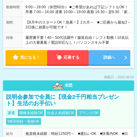
9:00～18:00（休憩60分） ■ご希望があれば下記シフトもOK！
勤務時間
早番 7:00～16:00 遅番 10:00～19:00 夜勤 16:30～翌9:30 「家族
と休みを合わせたい」 「余裕を持って夕飯の準備がしたい」
「できれば残業はしたくない」 など、ご希望を教えてください
【8月中のスタートOK！急募！】2カ月～ ■ご応募から最短2～
期間
ね。 ※Wワーク希望の方へ 今ご覧のお仕事で希望する勤務時間
3日後に就業が可能です！
と、もう1つのお仕事の勤務時間。 合計で週40時間を超える場
合は応募できません。
履歴書不要
/
40～50代活躍中
/
服装自由
/
シフト勤務
/
10名以
特徴
上の大量募集
/
電話対応なし
/
パソコンスキル不要
気になる！
応募する
詳細へ
掲載日：2026.08.02
未読
説明会参加で全員に【現金2千円相当プレゼン
ト】生活のお手伝い
派遣
職種未経験OK
社会人未経験OK
ブランクOK
WEB登録・面接OK
無資格未経験：時給1250円～ ■週払いOK ■扶養内OK ■日
給与