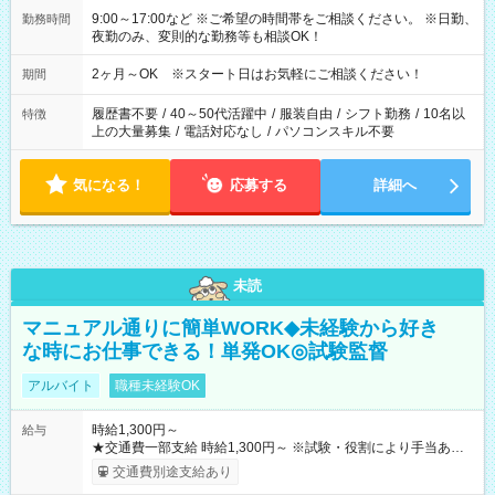
9:00～17:00など ※ご希望の時間帯をご相談ください。 ※日勤、
勤務時間
夜勤のみ、変則的な勤務等も相談OK！
2ヶ月～OK ※スタート日はお気軽にご相談ください！
期間
履歴書不要
/
40～50代活躍中
/
服装自由
/
シフト勤務
/
10名以
特徴
上の大量募集
/
電話対応なし
/
パソコンスキル不要
気になる！
応募する
詳細へ
未読
マニュアル通りに簡単WORK◆未経験から好き
な時にお仕事できる！単発OK◎試験監督
アルバイト
職種未経験OK
時給1,300円～
給与
★交通費一部支給 時給1,300円～ ※試験・役割により手当あり
※勤務回数により昇給あり 【即給（前払い）オプションあ
交通費別途支給あり
り！】 希望される場合、勤務から1週間ほどで給与の一部を受け