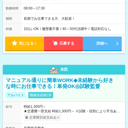
08:00～17:30
勤務時間
長期でお仕事できる方、大歓迎！
期間
日払いOK
/
履歴書不要
/
40～50代活躍中
/
電話対応なし
特徴
気になる！
応募する
詳細へ
未読
マニュアル通りに簡単WORK◆未経験から好き
な時にお仕事できる！単発OK◎試験監督
アルバイト
職種未経験OK
時給1,300円～
給与
★交通費一部支給 時給1,300円～ ※試験・役割により手当あり
※勤務回数により昇給あり 【即給（前払い）オプションあ
交通費別途支給あり
り！】 希望される場合、勤務から1週間ほどで給与の一部を受け
取れます。 ※手数料418円がかかります。 【過去試験日の収入