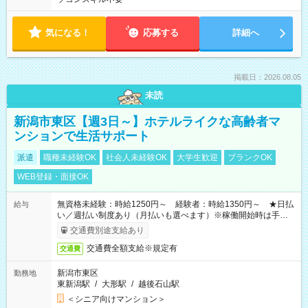
気になる！
応募する
詳細へ
掲載日：2026.08.05
未読
新潟市東区【週3日～】ホテルライクな高齢者マ
ンションで生活サポート
派遣
職種未経験OK
社会人未経験OK
大学生歓迎
ブランクOK
WEB登録・面接OK
無資格未経験：時給1250円～ 経験者：時給1350円～ ★日払
給与
い／週払い制度あり（月払いも選べます）※稼働開始時は手続き
完了次第のお支払いとなります。
交通費別途支給あり
交通費全額支給※規定有
交通費
新潟市東区
勤務地
東新潟駅
/
大形駅
/
越後石山駅
＜シニア向けマンション＞