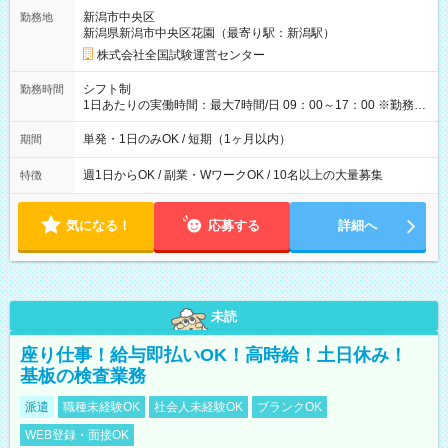
取れます。 ※手数料418円がかかります。 【過去試験日の収入
新潟市中央区
勤務地
例】 ・河合塾模擬試験 8:30～17:30（休憩1時間） 時給1,300円
新潟県新潟市中央区花園（最寄り駅：新潟駅）
×8時間＝日収10,400円＋交通費 ※当日の役割により時給＋100
円の場合あり ・国家試験 7:00～13:30（休憩なし） 時給1,300
株式会社全国試験運営センター
円（役割手当＋100円）×6時間＝日収8,400円＋交通費 【試用期
間】試用期間なし
シフト制
勤務時間
1日あたりの実働時間：最大7時間/日 09：00～17：00 ※勤務時
間は 試験により異なります。
単発・1日のみOK / 短期（1ヶ月以内）
期間
週1日からOK / 副業・WワークOK / 10名以上の大量募集
特徴
気になる！
応募する
詳細へ
未読
座り仕事！給与即払いOK！高時給！土日休み！
基板の検査業務
派遣
職種未経験OK
社会人未経験OK
ブランクOK
WEB登録・面接OK