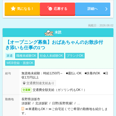
気になる！
応募する
詳細へ
掲載日：2026.08.02
未読
【オープニング募集】おばあちゃんのお散歩付
き添いも仕事の1つ
派遣
職種未経験OK
社会人未経験OK
ブランクOK
WEB登録・面接OK
無資格未経験：時給1250円～ ■週払いOK ■扶養内OK ■日
給与
収1万円以上
交通費別途支給あり
交通費全額支給（ガソリン代もOK！）
交通費
長野県須坂市
勤務地
須坂駅
/
北須坂駅
/
日野(長野県)駅
/
…
≪車通勤もOK！≫ご自宅近くでご希望の勤務地を紹介しま
す。