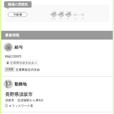
職場の雰囲気
年齢層
20代
30
40
50
60
募集情報
給与
時給1300円
交通費別途支給あり
交通費規定内支給
交通費
勤務地
長野県須坂市
須坂市 北須坂駅から車6分
オフィスワーク系