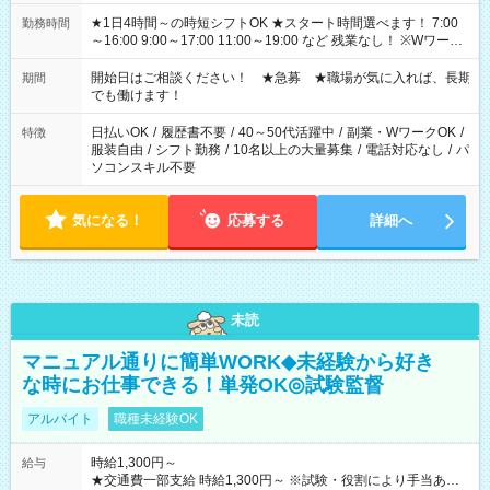
★1日4時間～の時短シフトOK ★スタート時間選べます！ 7:00
勤務時間
～16:00 9:00～17:00 11:00～19:00 など 残業なし！ ※Wワーク
の場合、他のお仕事と合わせ週40時間超の就業はご案内できま
せん ※法令に基づき、週20時間以上勤務は社会保険への加入対
開始日はご相談ください！ ★急募 ★職場が気に入れば、長期
期間
象となります ※労働者派遣法（日雇い派遣の原則禁止）によ
でも働けます！
り、短時間・短期間の就業はご案内が難しい場合があります
日払いOK
/
履歴書不要
/
40～50代活躍中
/
副業・WワークOK
/
特徴
服装自由
/
シフト勤務
/
10名以上の大量募集
/
電話対応なし
/
パ
ソコンスキル不要
気になる！
応募する
詳細へ
未読
マニュアル通りに簡単WORK◆未経験から好き
な時にお仕事できる！単発OK◎試験監督
アルバイト
職種未経験OK
時給1,300円～
給与
★交通費一部支給 時給1,300円～ ※試験・役割により手当あり