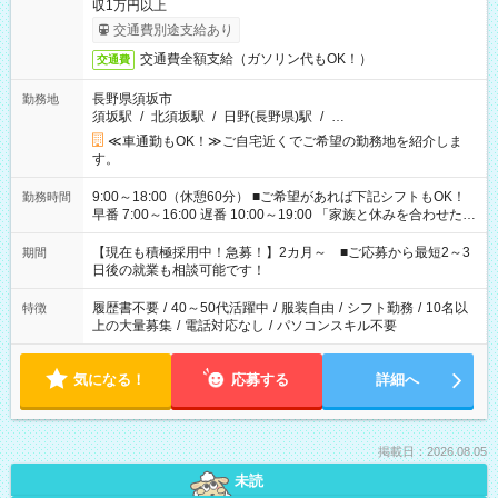
収1万円以上
交通費別途支給あり
交通費全額支給（ガソリン代もOK！）
交通費
長野県須坂市
勤務地
須坂駅
/
北須坂駅
/
日野(長野県)駅
/
…
≪車通勤もOK！≫ご自宅近くでご希望の勤務地を紹介しま
す。
9:00～18:00（休憩60分） ■ご希望があれば下記シフトもOK！
勤務時間
早番 7:00～16:00 遅番 10:00～19:00 「家族と休みを合わせた
い」 「余裕を持って夕飯の準備がしたい」 「できれば残業はし
たくない」 など、ご希望を教えてくださいね。 ※Wワーク希望
【現在も積極採用中！急募！】2カ月～ ■ご応募から最短2～3
期間
の方へ 今ご覧のお仕事で希望する勤務時間と、もう1つのお仕事
日後の就業も相談可能です！
の勤務時間。 合計で週40時間を超える場合は応募できません。
履歴書不要
/
40～50代活躍中
/
服装自由
/
シフト勤務
/
10名以
特徴
上の大量募集
/
電話対応なし
/
パソコンスキル不要
気になる！
応募する
詳細へ
掲載日：2026.08.05
未読