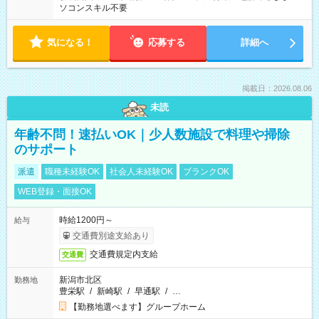
ソコンスキル不要
気になる！
応募する
詳細へ
掲載日：2026.08.06
未読
年齢不問！速払いOK｜少人数施設で料理や掃除
のサポート
派遣
職種未経験OK
社会人未経験OK
ブランクOK
WEB登録・面接OK
時給1200円～
給与
交通費別途支給あり
交通費規定内支給
交通費
新潟市北区
勤務地
豊栄駅
/
新崎駅
/
早通駅
/
…
【勤務地選べます】グループホーム