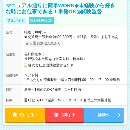
マニュアル通りに簡単WORK◆未経験から好き
な時にお仕事できる！単発OK◎試験監督
アルバイト
職種未経験OK
時給1,300円～
給与
★交通費一部支給 時給1,300円～ ※試験・役割により手当あり
※勤務回数により昇給あり 【即給（前払い）オプションあ
交通費別途支給あり
り！】 希望される場合、勤務から1週間ほどで給与の一部を受け
取れます。 ※手数料418円がかかります。 【過去試験日の収入
長野県松本市
勤務地
例】 ・河合塾模擬試験 8:30～17:30（休憩1時間） 時給1,300円
長野県松本市深志（最寄り駅：松本駅）
×8時間＝日収10,400円＋交通費 ※当日の役割により時給＋100
円の場合あり ・国家試験 7:00～13:30（休憩なし） 時給1,300
株式会社全国試験運営センター
円（役割手当＋100円）×6時間＝日収8,400円＋交通費 【試用期
間】試用期間なし
シフト制
勤務時間
1日あたりの実働時間：最大7時間/日 09：00～17：00 ※勤務時
間は 試験により異なります。
単発・1日のみOK / 短期（1ヶ月以内）
期間
週1日からOK / 副業・WワークOK / 10名以上の大量募集
特徴
気になる！
応募する
詳細へ