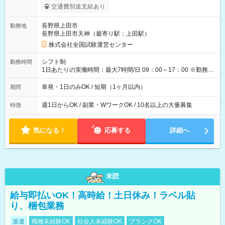
※勤務回数により昇給あり 【即給（前払い）オプションあ
交通費別途支給あり
り！】 希望される場合、勤務から1週間ほどで給与の一部を受け
取れます。 ※手数料418円がかかります。 【過去試験日の収入
長野県上田市
勤務地
例】 ・河合塾模擬試験 8:30～17:30（休憩1時間） 時給1,300円
長野県上田市天神（最寄り駅：上田駅）
×8時間＝日収10,400円＋交通費 ※当日の役割により時給＋100
円の場合あり ・国家試験 7:00～13:30（休憩なし） 時給1,300
株式会社全国試験運営センター
円（役割手当＋100円）×6時間＝日収8,400円＋交通費 【試用期
間】試用期間なし
シフト制
勤務時間
1日あたりの実働時間：最大7時間/日 09：00～17：00 ※勤務時
間は 試験により異なります。
単発・1日のみOK / 短期（1ヶ月以内）
期間
週1日からOK / 副業・WワークOK / 10名以上の大量募集
特徴
気になる！
応募する
詳細へ
未読
給与即払いOK！高時給！土日休み！ラベル貼
り、梱包業務
派遣
職種未経験OK
社会人未経験OK
ブランクOK