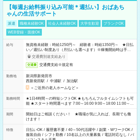
【毎週お給料振り込み可能＊週払い】おばあち
ゃんの生活サポート
派遣
職種未経験OK
社会人未経験OK
大学生歓迎
ブランクOK
WEB登録・面接OK
無資格未経験：時給1250円～ 経験者：時給1350円～ ★日払
給与
い／週払い制度あり（月払いも選べます）※稼働開始時は手続き
完了次第のお支払いとなります。
交通費別途支給あり
交通費支給※規定有
交通費
新潟県新発田市
勤務地
西新発田駅
/
中浦駅
/
加治駅
＜ご近所の老人ホームなど＞
★1日4時間～の時短シフトOK ★もちろんフルタイムシフトも可
勤務時間
能 ★スタート時間選べます 7:00～16:00 9:00～18:00 11:00～
20:00 など 残業なし！ ※Wワークの場合、他のお仕事と合わせ
週40時間超の就業はご案内できません ※法令に基づき、週20時
開始日はご相談ください！ ★職場が気に入れば、長期でも働
期間
間以上勤務は社会保険への加入対象となります ※労働者派遣法
けます！
（日雇い派遣の原則禁止）により、短時間・短期間の就業はご
案内が難しい場合があります
日払いOK
/
履歴書不要
/
40～50代活躍中
/
副業・WワークOK
/
特徴
服装自由
/
シフト勤務
/
10名以上の大量募集
/
電話対応なし
/
パ
ソコンスキル不要