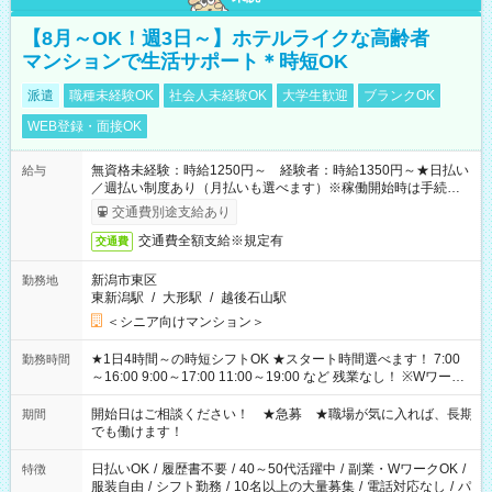
【8月～OK！週3日～】ホテルライクな高齢者
マンションで生活サポート＊時短OK
派遣
職種未経験OK
社会人未経験OK
大学生歓迎
ブランクOK
WEB登録・面接OK
無資格未経験：時給1250円～ 経験者：時給1350円～★日払い
給与
／週払い制度あり（月払いも選べます）※稼働開始時は手続き完
了次第のお支払いとなります。
交通費別途支給あり
交通費全額支給※規定有
交通費
新潟市東区
勤務地
東新潟駅
/
大形駅
/
越後石山駅
＜シニア向けマンション＞
★1日4時間～の時短シフトOK ★スタート時間選べます！ 7:00
勤務時間
～16:00 9:00～17:00 11:00～19:00 など 残業なし！ ※Wワーク
の場合、他のお仕事と合わせ週40時間超の就業はご案内できま
せん ※法令に基づき、週20時間以上勤務は社会保険への加入対
開始日はご相談ください！ ★急募 ★職場が気に入れば、長期
期間
象となります ※労働者派遣法（日雇い派遣の原則禁止）によ
でも働けます！
り、短時間・短期間の就業はご案内が難しい場合があります
日払いOK
/
履歴書不要
/
40～50代活躍中
/
副業・WワークOK
/
特徴
服装自由
/
シフト勤務
/
10名以上の大量募集
/
電話対応なし
/
パ