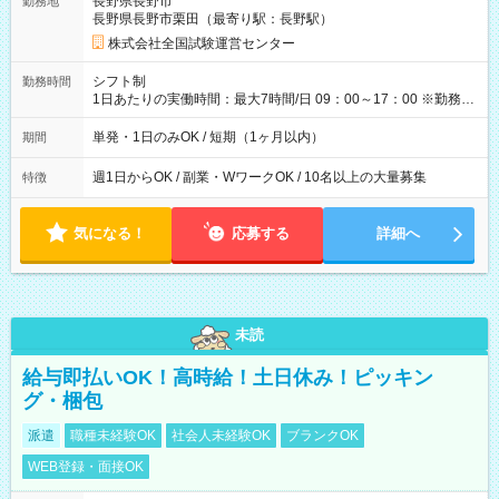
長野県長野市
勤務地
例】 ・河合塾模擬試験 8:30～17:30（休憩1時間） 時給1,300円
長野県長野市栗田（最寄り駅：長野駅）
×8時間＝日収10,400円＋交通費 ※当日の役割により時給＋100
円の場合あり ・国家試験 7:00～13:30（休憩なし） 時給1,300
株式会社全国試験運営センター
円（役割手当＋100円）×6時間＝日収8,400円＋交通費 【試用期
間】試用期間なし
シフト制
勤務時間
1日あたりの実働時間：最大7時間/日 09：00～17：00 ※勤務時
間は 試験により異なります。
単発・1日のみOK / 短期（1ヶ月以内）
期間
週1日からOK / 副業・WワークOK / 10名以上の大量募集
特徴
気になる！
応募する
詳細へ
未読
給与即払いOK！高時給！土日休み！ピッキン
グ・梱包
派遣
職種未経験OK
社会人未経験OK
ブランクOK
WEB登録・面接OK