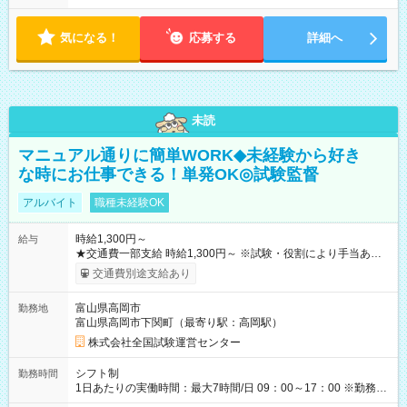
気になる！
応募する
詳細へ
未読
マニュアル通りに簡単WORK◆未経験から好き
な時にお仕事できる！単発OK◎試験監督
アルバイト
職種未経験OK
時給1,300円～
給与
★交通費一部支給 時給1,300円～ ※試験・役割により手当あり
※勤務回数により昇給あり 【即給（前払い）オプションあ
交通費別途支給あり
り！】 希望される場合、勤務から1週間ほどで給与の一部を受け
取れます。 ※手数料418円がかかります。 【過去試験日の収入
富山県高岡市
勤務地
例】 ・河合塾模擬試験 8:30～17:30（休憩1時間） 時給1,300円
富山県高岡市下関町（最寄り駅：高岡駅）
×8時間＝日収10,400円＋交通費 ※当日の役割により時給＋100
円の場合あり ・国家試験 7:00～13:30（休憩なし） 時給1,300
株式会社全国試験運営センター
円（役割手当＋100円）×6時間＝日収8,400円＋交通費 【試用期
間】試用期間なし
シフト制
勤務時間
1日あたりの実働時間：最大7時間/日 09：00～17：00 ※勤務時
間は 試験により異なります。