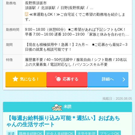
長野県須坂市
勤務地
須坂駅
/
北須坂駅
/
日野(長野県)駅
/
…
≪車通勤もOK！≫ご自宅近くでご希望の勤務地を紹介しま
す。
9:00～18:00（休憩60分） ■ご希望があれば下記シフトもOK！
勤務時間
早番 7:00～16:00 遅番 10:00～19:00 「家族と休みを合わせた
い」 「余裕を持って夕飯の準備がしたい」 「できれば残業はし
たくない」 など、ご希望を教えてくださいね。 ※Wワーク希望
【現在も積極採用中！急募！】2カ月～ ■ご応募から最短2～3
期間
の方へ 今ご覧のお仕事で希望する勤務時間と、もう1つのお仕事
日後の就業も相談可能です！
の勤務時間。 合計で週40時間を超える場合は応募できません。
履歴書不要
/
40～50代活躍中
/
服装自由
/
シフト勤務
/
10名以
特徴
上の大量募集
/
電話対応なし
/
パソコンスキル不要
気になる！
応募する
詳細へ
掲載日：2026.08.05
未読
【毎週お給料振り込み可能＊週払い】おばあち
ゃんの生活サポート
派遣
職種未経験OK
社会人未経験OK
大学生歓迎
ブランクOK