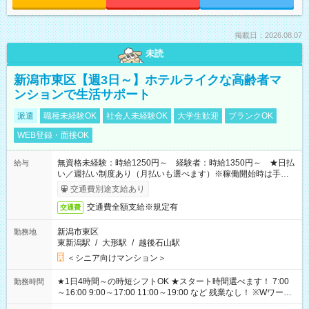
掲載日：2026.08.07
未読
新潟市東区【週3日～】ホテルライクな高齢者マ
ンションで生活サポート
派遣
職種未経験OK
社会人未経験OK
大学生歓迎
ブランクOK
WEB登録・面接OK
無資格未経験：時給1250円～ 経験者：時給1350円～ ★日払
給与
い／週払い制度あり（月払いも選べます）※稼働開始時は手続き
完了次第のお支払いとなります。
交通費別途支給あり
交通費全額支給※規定有
交通費
新潟市東区
勤務地
東新潟駅
/
大形駅
/
越後石山駅
＜シニア向けマンション＞
★1日4時間～の時短シフトOK ★スタート時間選べます！ 7:00
勤務時間
～16:00 9:00～17:00 11:00～19:00 など 残業なし！ ※Wワーク
の場合、他のお仕事と合わせ週40時間超の就業はご案内できま