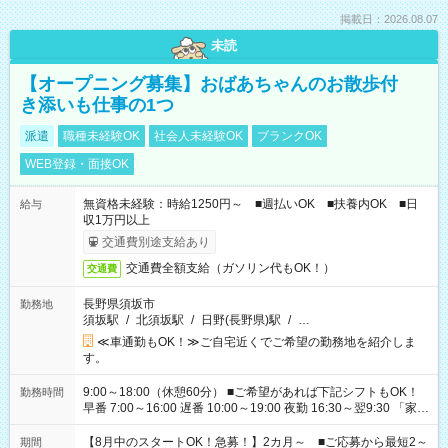
掲載日：2026.08.07
未読
【オープニング募集】おばあちゃんのお散歩付
き添いも仕事の1つ
派遣
職種未経験OK
社会人未経験OK
ブランクOK
WEB登録・面接OK
無資格未経験：時給1250円～ ■週払いOK ■扶養内OK ■日
給与
収1万円以上
交通費別途支給あり
交通費全額支給（ガソリン代もOK！）
交通費
長野県須坂市
勤務地
須坂駅
/
北須坂駅
/
日野(長野県)駅
/
…
≪車通勤もOK！≫ご自宅近くでご希望の勤務地を紹介しま
す。
9:00～18:00（休憩60分） ■ご希望があれば下記シフトもOK！
勤務時間
早番 7:00～16:00 遅番 10:00～19:00 夜勤 16:30～翌9:30 「家族
と休みを合わせたい」 「余裕を持って夕飯の準備がしたい」
「できれば残業はしたくない」 など、ご希望を教えてください
【8月中のスタートOK！急募！】2カ月～ ■ご応募から最短2～
期間