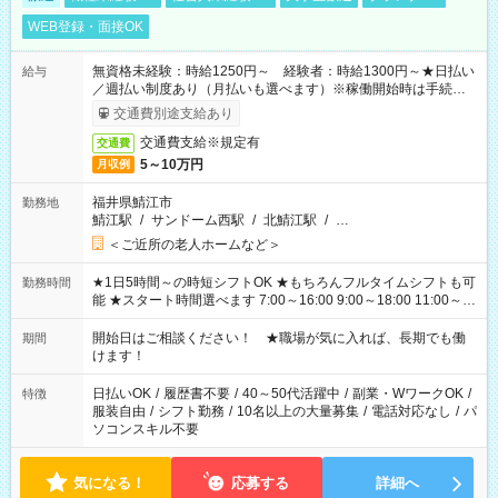
WEB登録・面接OK
無資格未経験：時給1250円～ 経験者：時給1300円～★日払い
給与
／週払い制度あり（月払いも選べます）※稼働開始時は手続き完
了次第のお支払いとなります。
交通費別途支給あり
交通費支給※規定有
交通費
5～10万円
月収例
福井県鯖江市
勤務地
鯖江駅
/
サンドーム西駅
/
北鯖江駅
/
…
＜ご近所の老人ホームなど＞
★1日5時間～の時短シフトOK ★もちろんフルタイムシフトも可
勤務時間
能 ★スタート時間選べます 7:00～16:00 9:00～18:00 11:00～
20:00 など 残業なし！ ※Wワークの場合、他のお仕事と合わせ
週40時間超の就業はご案内できません ※法令に基づき、週20時
開始日はご相談ください！ ★職場が気に入れば、長期でも働
期間
間以上勤務は社会保険への加入対象となります ※労働者派遣法
けます！
（日雇い派遣の原則禁止）により、短時間・短期間の就業はご
案内が難しい場合があります
日払いOK
/
履歴書不要
/
40～50代活躍中
/
副業・WワークOK
/
特徴
服装自由
/
シフト勤務
/
10名以上の大量募集
/
電話対応なし
/
パ
ソコンスキル不要
気になる！
応募する
詳細へ