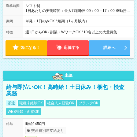
間】試用期間なし
シフト制
勤務時間
1日あたりの実働時間：最大7時間/日 09：00～17：00 ※勤務時
間は 試験により異なります。
単発・1日のみOK / 短期（1ヶ月以内）
期間
週1日からOK / 副業・WワークOK / 10名以上の大量募集
特徴
気になる！
応募する
詳細へ
未読
給与即払いOK！高時給！土日休み！梱包・検査
業務
派遣
職種未経験OK
社会人未経験OK
ブランクOK
WEB登録・面接OK
時給1450円
給与
交通費別途支給あり