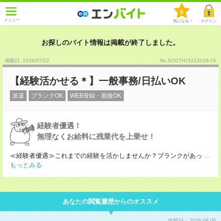
0
メニュー
気になる！
ログイン
お探しのバイト情報は掲載が終了しました。
掲載日 :2026
/
07
/
22
No.SCOTH15212039-T4
【経験活かせる＊】一般事務/日払いOK
派遣
ブランクOK
WEB登録・面接OK
経験者優遇！
無理なくお給料に残業代を上乗せ！
≪経験者優遇≫これまでの経験を活かしませんか？ブランクがあっ
...
もっとみる
あなたの閲覧履歴からのオススメ
掲載日：2026.08.05