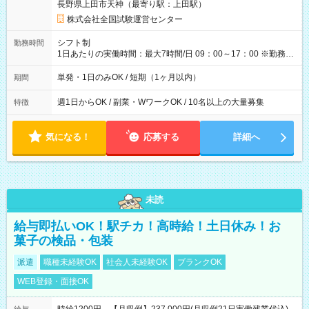
長野県上田市天神（最寄り駅：上田駅）
×8時間＝日収10,400円＋交通費 ※当日の役割により時給＋100
円の場合あり ・国家試験 7:00～13:30（休憩なし） 時給1,300
株式会社全国試験運営センター
円（役割手当＋100円）×6時間＝日収8,400円＋交通費 【試用期
間】試用期間なし
シフト制
勤務時間
1日あたりの実働時間：最大7時間/日 09：00～17：00 ※勤務時
間は 試験により異なります。
単発・1日のみOK / 短期（1ヶ月以内）
期間
週1日からOK / 副業・WワークOK / 10名以上の大量募集
特徴
気になる！
応募する
詳細へ
未読
給与即払いOK！駅チカ！高時給！土日休み！お
菓子の検品・包装
派遣
職種未経験OK
社会人未経験OK
ブランクOK
WEB登録・面接OK