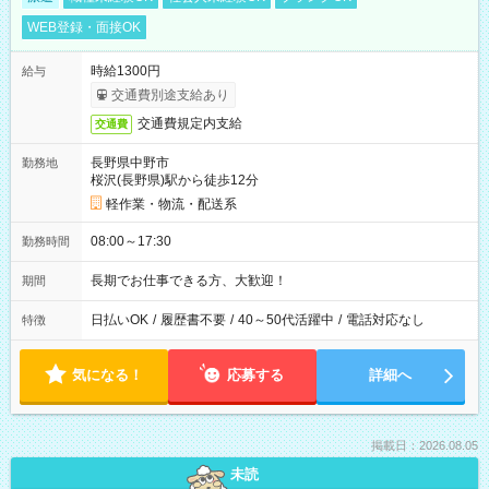
WEB登録・面接OK
時給1300円
給与
交通費別途支給あり
交通費規定内支給
交通費
長野県中野市
勤務地
桜沢(長野県)駅から徒歩12分
軽作業・物流・配送系
08:00～17:30
勤務時間
長期でお仕事できる方、大歓迎！
期間
日払いOK
/
履歴書不要
/
40～50代活躍中
/
電話対応なし
特徴
気になる！
応募する
詳細へ
掲載日：2026.08.05
未読