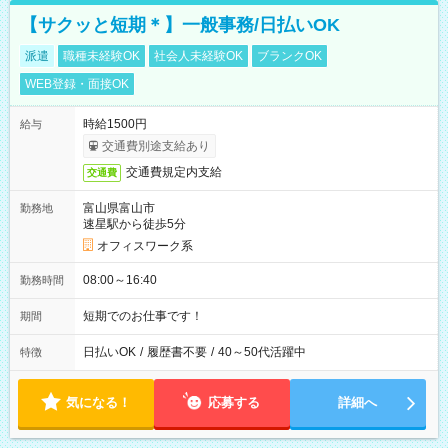
【サクッと短期＊】一般事務/日払いOK
派遣
職種未経験OK
社会人未経験OK
ブランクOK
WEB登録・面接OK
時給1500円
給与
交通費別途支給あり
交通費規定内支給
交通費
富山県富山市
勤務地
速星駅から徒歩5分
オフィスワーク系
08:00～16:40
勤務時間
短期でのお仕事です！
期間
日払いOK
/
履歴書不要
/
40～50代活躍中
特徴
気になる！
応募する
詳細へ