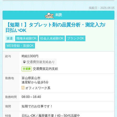
掲載日：2026.08.05
未読
【短期！】タブレット剤の品質分析・測定入力/
日払いOK
派遣
職種未経験OK
社会人未経験OK
ブランクOK
WEB登録・面接OK
時給1300円
給与
交通費別途支給あり
交通費規定内支給
交通費
富山県富山市
勤務地
速星駅から徒歩5分
オフィスワーク系
08:00～16:40
勤務時間
短期でのお仕事です！
期間
日払いOK
/
履歴書不要
/
40～50代活躍中
特徴