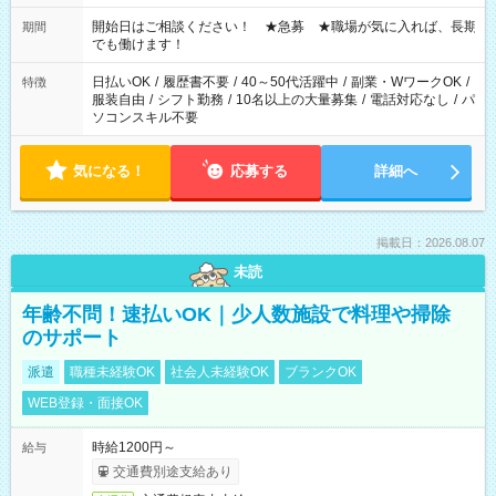
の場合、他のお仕事と合わせ週40時間超の就業はご案内できま
せん ※法令に基づき、週20時間以上勤務は社会保険への加入対
開始日はご相談ください！ ★急募 ★職場が気に入れば、長期
期間
象となります ※労働者派遣法（日雇い派遣の原則禁止）によ
でも働けます！
り、短時間・短期間の就業はご案内が難しい場合があります
日払いOK
/
履歴書不要
/
40～50代活躍中
/
副業・WワークOK
/
特徴
服装自由
/
シフト勤務
/
10名以上の大量募集
/
電話対応なし
/
パ
ソコンスキル不要
気になる！
応募する
詳細へ
掲載日：2026.08.07
未読
年齢不問！速払いOK｜少人数施設で料理や掃除
のサポート
派遣
職種未経験OK
社会人未経験OK
ブランクOK
WEB登録・面接OK
時給1200円～
給与
交通費別途支給あり