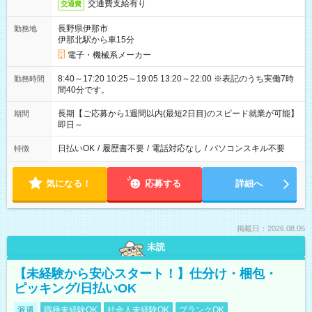
交通費支給有り
交通費
長野県伊那市
勤務地
伊那北駅から車15分
電子・機械系メーカー
8:40～17:20 10:25～19:05 13:20～22:00 ※表記のうち実働7時
勤務時間
間40分です。
長期【ご応募から1週間以内(最短2日目)のスピード就業が可能】
期間
即日～
日払いOK
/
履歴書不要
/
電話対応なし
/
パソコンスキル不要
特徴
気になる！
応募する
詳細へ
掲載日：2026.08.05
未読
【未経験から安心スタート！】仕分け・梱包・
ピッキング/日払いOK
派遣
職種未経験OK
社会人未経験OK
ブランクOK