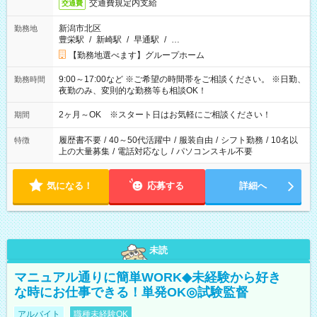
交通費規定内支給
交通費
新潟市北区
勤務地
豊栄駅
/
新崎駅
/
早通駅
/
…
【勤務地選べます】グループホーム
9:00～17:00など ※ご希望の時間帯をご相談ください。 ※日勤、
勤務時間
夜勤のみ、変則的な勤務等も相談OK！
2ヶ月～OK ※スタート日はお気軽にご相談ください！
期間
履歴書不要
/
40～50代活躍中
/
服装自由
/
シフト勤務
/
10名以
特徴
上の大量募集
/
電話対応なし
/
パソコンスキル不要
気になる！
応募する
詳細へ
未読
マニュアル通りに簡単WORK◆未経験から好き
な時にお仕事できる！単発OK◎試験監督
アルバイト
職種未経験OK