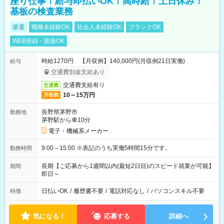
座り仕事！給与即払いOK！高時給！土日休み！
基板の検査業務
派遣
職種未経験OK
社会人未経験OK
ブランクOK
WEB登録・面接OK
時給1270円 【月収例】140,000円(月収例21日実働)
給与
交通費別途支給あり
交通費支給有り
交通費
10～15万円
月収例
長野県茅野市
勤務地
茅野駅から車10分
電子・機械系メーカー
9:00～15:00 ※表記のうち実働5時間15分です。
勤務時間
長期【ご応募から1週間以内(最短2日目)のスピード就業が可能】
期間
即日～
日払いOK
/
履歴書不要
/
電話対応なし
/
パソコンスキル不要
特徴
気になる！
応募する
詳細へ