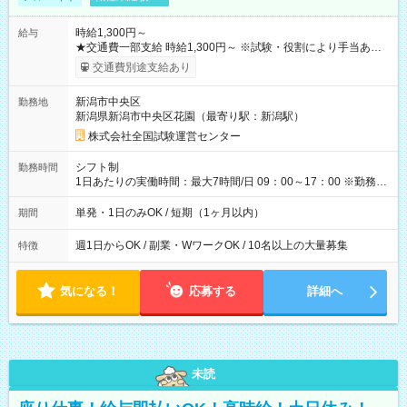
時給1,300円～
給与
★交通費一部支給 時給1,300円～ ※試験・役割により手当あり
※勤務回数により昇給あり 【即給（前払い）オプションあ
交通費別途支給あり
り！】 希望される場合、勤務から1週間ほどで給与の一部を受け
取れます。 ※手数料418円がかかります。 【過去試験日の収入
新潟市中央区
勤務地
例】 ・河合塾模擬試験 8:30～17:30（休憩1時間） 時給1,300円
新潟県新潟市中央区花園（最寄り駅：新潟駅）
×8時間＝日収10,400円＋交通費 ※当日の役割により時給＋100
円の場合あり ・国家試験 7:00～13:30（休憩なし） 時給1,300
株式会社全国試験運営センター
円（役割手当＋100円）×6時間＝日収8,400円＋交通費 【試用期
間】試用期間なし
シフト制
勤務時間
1日あたりの実働時間：最大7時間/日 09：00～17：00 ※勤務時
間は 試験により異なります。
単発・1日のみOK / 短期（1ヶ月以内）
期間
週1日からOK / 副業・WワークOK / 10名以上の大量募集
特徴
気になる！
応募する
詳細へ
未読