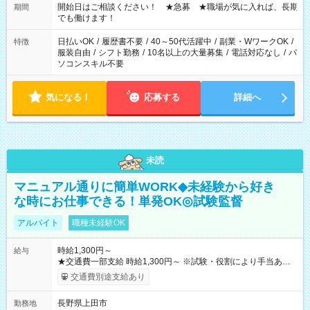
せん ※法令に基づき、週20時間以上勤務は社会保険への加入対
開始日はご相談ください！ ★急募 ★職場が気に入れば、長期
期間
象となります ※労働者派遣法（日雇い派遣の原則禁止）によ
でも働けます！
り、短時間・短期間の就業はご案内が難しい場合があります
日払いOK
/
履歴書不要
/
40～50代活躍中
/
副業・WワークOK
/
特徴
服装自由
/
シフト勤務
/
10名以上の大量募集
/
電話対応なし
/
パ
ソコンスキル不要
気になる！
応募する
詳細へ
未読
マニュアル通りに簡単WORK◆未経験から好き
な時にお仕事できる！単発OK◎試験監督
アルバイト
職種未経験OK
時給1,300円～
給与
★交通費一部支給 時給1,300円～ ※試験・役割により手当あり
※勤務回数により昇給あり 【即給（前払い）オプションあ
交通費別途支給あり
り！】 希望される場合、勤務から1週間ほどで給与の一部を受け
取れます。 ※手数料418円がかかります。 【過去試験日の収入
長野県上田市
勤務地
例】 ・河合塾模擬試験 8:30～17:30（休憩1時間） 時給1,300円