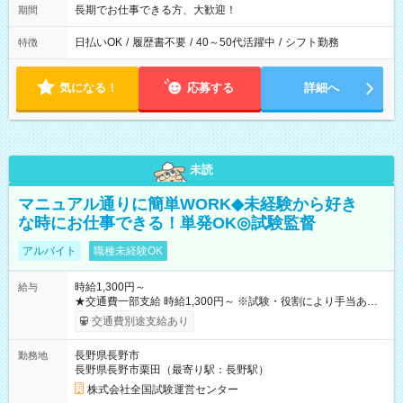
長期でお仕事できる方、大歓迎！
期間
日払いOK
/
履歴書不要
/
40～50代活躍中
/
シフト勤務
特徴
気になる！
応募する
詳細へ
未読
マニュアル通りに簡単WORK◆未経験から好き
な時にお仕事できる！単発OK◎試験監督
アルバイト
職種未経験OK
時給1,300円～
給与
★交通費一部支給 時給1,300円～ ※試験・役割により手当あり
※勤務回数により昇給あり 【即給（前払い）オプションあ
交通費別途支給あり
り！】 希望される場合、勤務から1週間ほどで給与の一部を受け
取れます。 ※手数料418円がかかります。 【過去試験日の収入
長野県長野市
勤務地
例】 ・河合塾模擬試験 8:30～17:30（休憩1時間） 時給1,300円
長野県長野市栗田（最寄り駅：長野駅）
×8時間＝日収10,400円＋交通費 ※当日の役割により時給＋100
円の場合あり ・国家試験 7:00～13:30（休憩なし） 時給1,300
株式会社全国試験運営センター
円（役割手当＋100円）×6時間＝日収8,400円＋交通費 【試用期