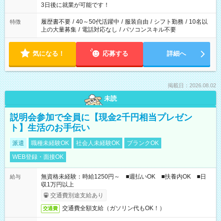
ね。 ※Wワーク希望の方へ 今ご覧のお仕事で希望する勤務時間
3日後に就業が可能です！
と、もう1つのお仕事の勤務時間。 合計で週40時間を超える場
合は応募できません。
履歴書不要
/
40～50代活躍中
/
服装自由
/
シフト勤務
/
10名以
特徴
上の大量募集
/
電話対応なし
/
パソコンスキル不要
気になる！
応募する
詳細へ
掲載日：2026.08.02
未読
説明会参加で全員に【現金2千円相当プレゼン
ト】生活のお手伝い
派遣
職種未経験OK
社会人未経験OK
ブランクOK
WEB登録・面接OK
無資格未経験：時給1250円～ ■週払いOK ■扶養内OK ■日
給与
収1万円以上
交通費別途支給あり
交通費全額支給（ガソリン代もOK！）
交通費