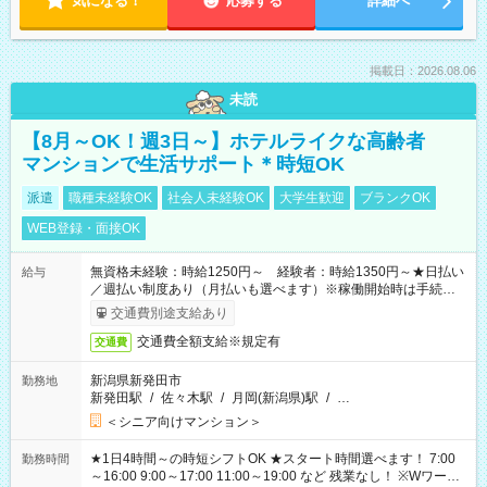
気になる！
応募する
詳細へ
掲載日：2026.08.06
未読
【8月～OK！週3日～】ホテルライクな高齢者
マンションで生活サポート＊時短OK
派遣
職種未経験OK
社会人未経験OK
大学生歓迎
ブランクOK
WEB登録・面接OK
無資格未経験：時給1250円～ 経験者：時給1350円～★日払い
給与
／週払い制度あり（月払いも選べます）※稼働開始時は手続き完
了次第のお支払いとなります。
交通費別途支給あり
交通費全額支給※規定有
交通費
新潟県新発田市
勤務地
新発田駅
/
佐々木駅
/
月岡(新潟県)駅
/
…
＜シニア向けマンション＞
★1日4時間～の時短シフトOK ★スタート時間選べます！ 7:00
勤務時間
～16:00 9:00～17:00 11:00～19:00 など 残業なし！ ※Wワーク