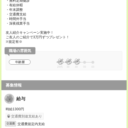
・無料定期健診
・有給休暇
・年末調整
・交通費支給
・時間外手当
・深夜残業手当
友人紹介キャンペーン実施中！
ご友人のご紹介で3万円ずつプレゼント！
※規定有※
職場の雰囲気
年齢層
20代
30
40
50
60
募集情報
給与
時給1300円
交通費別途支給あり
交通費規定内支給
交通費