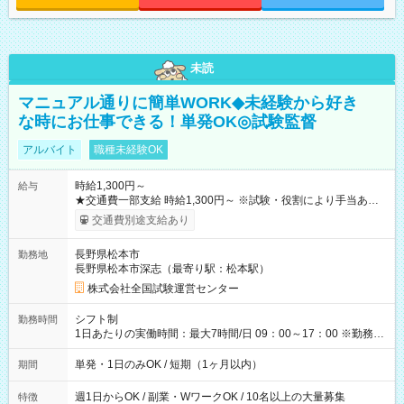
未読
マニュアル通りに簡単WORK◆未経験から好き
な時にお仕事できる！単発OK◎試験監督
アルバイト
職種未経験OK
時給1,300円～
給与
★交通費一部支給 時給1,300円～ ※試験・役割により手当あり
※勤務回数により昇給あり 【即給（前払い）オプションあ
交通費別途支給あり
り！】 希望される場合、勤務から1週間ほどで給与の一部を受け
取れます。 ※手数料418円がかかります。 【過去試験日の収入
長野県松本市
勤務地
例】 ・河合塾模擬試験 8:30～17:30（休憩1時間） 時給1,300円
長野県松本市深志（最寄り駅：松本駅）
×8時間＝日収10,400円＋交通費 ※当日の役割により時給＋100
円の場合あり ・国家試験 7:00～13:30（休憩なし） 時給1,300
株式会社全国試験運営センター
円（役割手当＋100円）×6時間＝日収8,400円＋交通費 【試用期
間】試用期間なし
シフト制
勤務時間
1日あたりの実働時間：最大7時間/日 09：00～17：00 ※勤務時
間は 試験により異なります。
単発・1日のみOK / 短期（1ヶ月以内）
期間
週1日からOK / 副業・WワークOK / 10名以上の大量募集
特徴