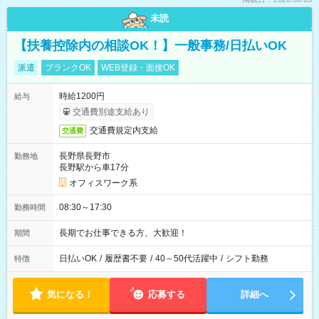
未読
【扶養控除内の相談OK！】一般事務/日払いOK
派遣
ブランクOK
WEB登録・面接OK
時給1200円
給与
交通費別途支給あり
交通費規定内支給
交通費
長野県長野市
勤務地
長野駅から車17分
オフィスワーク系
08:30～17:30
勤務時間
長期でお仕事できる方、大歓迎！
期間
日払いOK
/
履歴書不要
/
40～50代活躍中
/
シフト勤務
特徴
気になる！
応募する
詳細へ