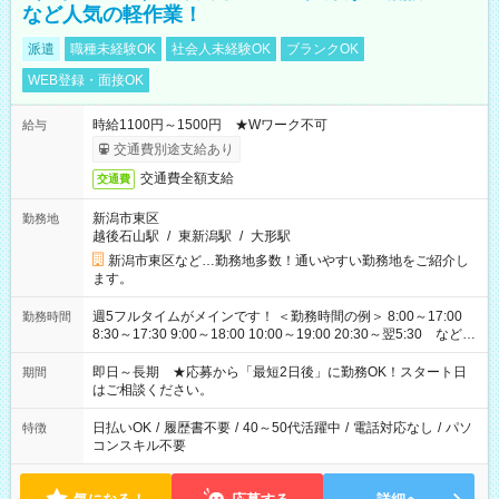
など人気の軽作業！
派遣
職種未経験OK
社会人未経験OK
ブランクOK
WEB登録・面接OK
時給1100円～1500円 ★Wワーク不可
給与
交通費別途支給あり
交通費全額支給
交通費
新潟市東区
勤務地
越後石山駅
/
東新潟駅
/
大形駅
新潟市東区など…勤務地多数！通いやすい勤務地をご紹介し
ます。
週5フルタイムがメインです！ ＜勤務時間の例＞ 8:00～17:00
勤務時間
8:30～17:30 9:00～18:00 10:00～19:00 20:30～翌5:30 など ★
その他にも勤務時間多数！ 日勤のみ、残業なし、交替制など
ご希望を教えてください！
即日～長期 ★応募から「最短2日後」に勤務OK！スタート日
期間
はご相談ください。
日払いOK
/
履歴書不要
/
40～50代活躍中
/
電話対応なし
/
パソ
特徴
コンスキル不要