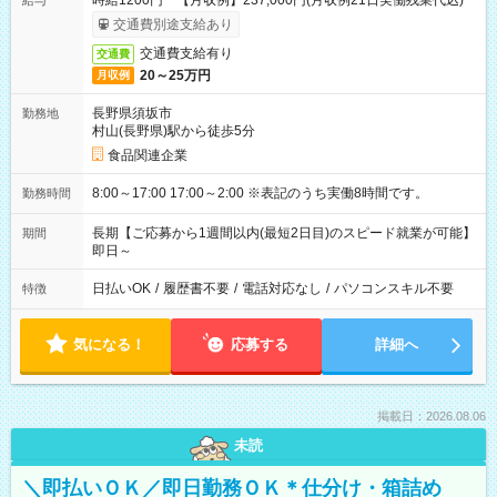
時給1200円 【月収例】237,000円(月収例21日実働残業代込)
給与
交通費別途支給あり
交通費支給有り
交通費
20～25万円
月収例
長野県須坂市
勤務地
村山(長野県)駅から徒歩5分
食品関連企業
8:00～17:00 17:00～2:00 ※表記のうち実働8時間です。
勤務時間
長期【ご応募から1週間以内(最短2日目)のスピード就業が可能】
期間
即日～
日払いOK
/
履歴書不要
/
電話対応なし
/
パソコンスキル不要
特徴
気になる！
応募する
詳細へ
掲載日：2026.08.06
未読
＼即払いＯＫ／即日勤務ＯＫ＊仕分け・箱詰め