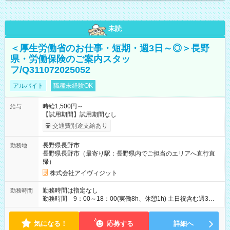
未読
＜厚生労働省のお仕事・短期・週3日～◎＞長野
県・労働保険のご案内スタッ
フ/Q311072025052
アルバイト
職種未経験OK
時給1,500円～
給与
【試用期間】試用期間なし
交通費別途支給あり
長野県長野市
勤務地
長野県長野市（最寄り駅：長野県内でご担当のエリアへ直行直
帰）
株式会社アイヴィジット
勤務時間は指定なし
勤務時間
勤務時間 9：00～18：00(実働8h、休憩1h) 土日祝含む週3日
～OK、シフト制 ※もちろん週5日勤務もOK♪ 勤務期間：2026
年6月12日～7月2日、2026年8月7日～9月9日
気になる！
応募する
詳細へ