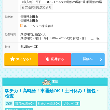
《収入例》 平日 9:00～17:00での勤務の場合 週1回勤務の場合
月収例：10,400円×4回 計41,600円 ※サービスの特性上、お仕
交通費別途支給あり
事が入らないことがあります。 その場合、5000円/日の待機保証
を支給します。 【試用期間】試用期間なし
長野県上田市
勤務地
長野県上田市
ル・アンジェ株式会社
勤務時間は指定なし
勤務時間
勤務時間・曜日：平日8:00～20:00の間 休暇・休日：土日祝日
基本は曜日固定でのお仕事となります。お仕事日にお休み希望
の場合は、前月下旬に会社へお申し出をお願いしております。
週1日からOK
特徴
気になる！
応募する
詳細へ
未読
駅チカ！高時給！車通勤OK！土日休み！梱包・
検査
派遣
職種未経験OK
社会人未経験OK
ブランクOK