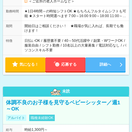
＜ご近所の老人ホームなど＞
★1日4時間～の時短シフトOK ★もちろんフルタイムシフトも可
勤務時間
能 ★スタート時間選べます 7:00～16:00 9:00～18:00 11:00～
20:00 など 残業なし！ ※Wワークの場合、他のお仕事と合わせ
週40時間超の就業はご案内できません ※法令に基づき、週20時
開始日はご相談ください！ ★職場が気に入れば、長期でも働
期間
間以上勤務は社会保険への加入対象となります ※労働者派遣法
けます！
（日雇い派遣の原則禁止）により、短時間・短期間の就業はご
案内が難しい場合があります
日払いOK
/
履歴書不要
/
40～50代活躍中
/
副業・WワークOK
/
特徴
服装自由
/
シフト勤務
/
10名以上の大量募集
/
電話対応なし
/
パ
ソコンスキル不要
気になる！
応募する
詳細へ
未読
体調不良のお子様を見守るベビーシッター／週1
～OK
アルバイト
職種未経験OK
時給1,300円～
給与