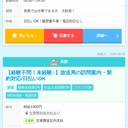
05:00～14:00
勤務時間
長期でお仕事できる方、大歓迎！
期間
日払いOK
/
履歴書不要
/
電話対応なし
特徴
気になる！
応募する
詳細へ
掲載日：2026.08.05
未読
【経験不問！未経験○】放送局の訪問案内・契
約対応/日払いOK
派遣
職種未経験OK
社会人未経験OK
ブランクOK
WEB登録・面接OK
時給1900円
給与
交通費別途支給あり
交通費規定内支給
交通費