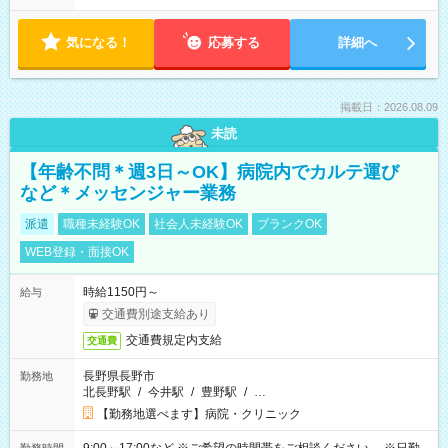
気になる！
応募する
詳細へ
掲載日：2026.08.09
未読
【年齢不問＊週3日～OK】病院内でカルテ運び
など＊メッセンジャー業務
派遣
職種未経験OK
社会人未経験OK
ブランクOK
WEB登録・面接OK
時給1150円～
給与
交通費別途支給あり
交通費規定内支給
交通費
長野県長野市
勤務地
北長野駅
/
今井駅
/
豊野駅
/
…
【勤務地選べます】病院・クリニック