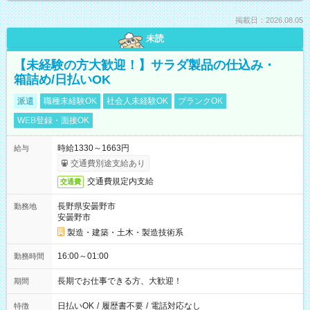
掲載日：2026.08.05
未読
【未経験の方大歓迎！】サラダ製品の仕込み・
箱詰め/日払いOK
派遣
職種未経験OK
社会人未経験OK
ブランクOK
WEB登録・面接OK
時給1330～1663円
給与
交通費別途支給あり
交通費規定内支給
交通費
長野県安曇野市
勤務地
安曇野市
製造・建築・土木・製造技術系
16:00～01:00
勤務時間
長期でお仕事できる方、大歓迎！
期間
日払いOK
/
履歴書不要
/
電話対応なし
特徴