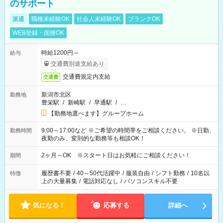
のサポート
派遣
職種未経験OK
社会人未経験OK
ブランクOK
WEB登録・面接OK
時給1200円～
給与
交通費別途支給あり
交通費規定内支給
交通費
新潟市北区
勤務地
豊栄駅
/
新崎駅
/
早通駅
/
…
【勤務地選べます】グループホーム
9:00～17:00など ※ご希望の時間帯をご相談ください。 ※日勤、
勤務時間
夜勤のみ、変則的な勤務等も相談OK！
2ヶ月～OK ※スタート日はお気軽にご相談ください！
期間
履歴書不要
/
40～50代活躍中
/
服装自由
/
シフト勤務
/
10名以
特徴
上の大量募集
/
電話対応なし
/
パソコンスキル不要
気になる！
応募する
詳細へ