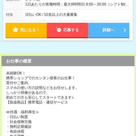
1日あたりの実働時間：最大8時間/日 8:00～20:00（シフト制/実
働8時間） ※週5日勤務（場所次第では週4も有り） ※配達状況
によって時間外での勤務可能性有り ※案件により多少の前後あ
日払いOK / 10名以上の大量募集
特徴
り ※配達が完了次第、帰社OKです
気になる！
応募する
詳細へ
お仕事の概要
未経験OK！
携帯ショップでのカンタン接客のお仕事！
受付やご案内、
スマホの使い方の説明などをお任せします。
しっかり研修があるので、
初めての方も安心してスタートできます○
【取扱商品】携帯電話・通信サービス
≪待遇・福利厚生≫
・日払い制度
・社会保険完備
・無料定期健診
・有給休暇