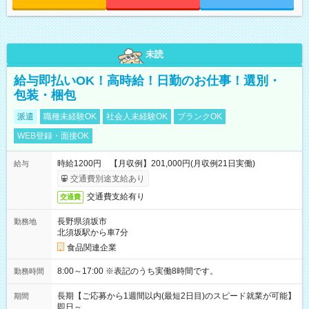
未読
給与即払いOK！高時給！日勤のお仕事！選別・
包装・梱包
派遣
職種未経験OK
社会人未経験OK
ブランクOK
WEB登録・面接OK
時給1200円 【月収例】201,000円(月収例21日実働)
給与
交通費別途支給あり
交通費支給有り
交通費
長野県須坂市
勤務地
北須坂駅から車7分
食品関連企業
8:00～17:00 ※表記のうち実働8時間です。
勤務時間
長期【ご応募から1週間以内(最短2日目)のスピード就業が可能】
期間
即日～