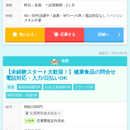
即日～長期 ＊試用期間：2ヶ月
期間
40～50代活躍中
/
副業・WワークOK
/
電話対応なし
/
パソコン
特徴
スキル不要
気になる！
応募する
詳細へ
掲載日：2026.08.05
未読
【未経験スタート大歓迎！】健康食品の問合せ
電話対応・入力/日払いOK
派遣
職種未経験OK
社会人未経験OK
ブランクOK
WEB登録・面接OK
時給1300円
給与
交通費別途支給あり
交通費規定内支給
交通費