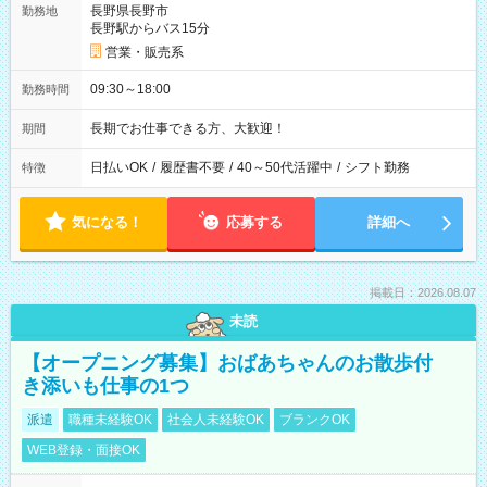
長野県長野市
勤務地
長野駅からバス15分
営業・販売系
09:30～18:00
勤務時間
長期でお仕事できる方、大歓迎！
期間
日払いOK
/
履歴書不要
/
40～50代活躍中
/
シフト勤務
特徴
気になる！
応募する
詳細へ
掲載日：2026.08.07
未読
【オープニング募集】おばあちゃんのお散歩付
き添いも仕事の1つ
派遣
職種未経験OK
社会人未経験OK
ブランクOK
WEB登録・面接OK