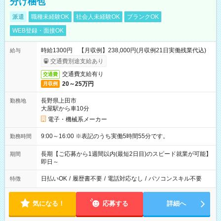
分け梱包
派遣
職種未経験OK
社会人未経験OK
ブランクOK
WEB登録・面接OK
時給1300円 【月収例】238,000円(月収例21日実働残業代込)
給与
交通費別途支給あり
交通費支給有り
交通費
20～25万円
月収例
長野県上田市
勤務地
大屋駅から車10分
電子・機械系メーカー
9:00～16:00 ※表記のうち実働5時間55分です。
勤務時間
長期【ご応募から1週間以内(最短2日目)のスピード就業が可能】
期間
即日～
日払いOK
/
履歴書不要
/
電話対応なし
/
パソコンスキル不要
特徴
気になる！
応募する
詳細へ