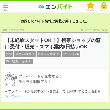
0
メニュー
気になる！
ログイン
お探しのバイト情報は掲載が終了しました。
掲載日 :2026
/
07
/
08
No.SCOTH8177105-T4
【未経験スタートOK！】携帯ショップの窓
口受付・販売・スマホ案内/日払いOK
派遣
職種未経験OK
社会人未経験OK
ブランクOK
WEB登録・面接OK
プライベートが充実する！
ラクラク制服アリ！
≪プライベートが充実する≫場合によってはお願いすることもあり
...
もっとみる