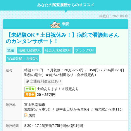
あなたの閲覧履歴からのオススメ
掲載日：2026.08.10
未読
【未経験OK＊土日祝休み！】病院で看護師さん
のカンタンサポート！
派遣
職種未経験OK
社会人未経験OK
ブランクOK
WEB登録・面接OK
時給1350円 ＊月収例：20万9250円（1350円×7.75時間×20日
給与
勤務の場合）★前払い制度あり（会社規定内）
交通費別途支給あり
支給あります！※規定あり
交通費
20～25万円
月収例
富山県南砺市
勤務地
城端駅から車5分
/
越中山田駅から車6分
/
福光駅から車11分
病院
8:30～17:15(実働7.75時間/休憩1時間）
勤務時間