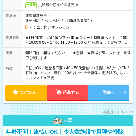
交通費全額支給※規定有
交通費
新潟県新発田市
勤務地
新発田駅
/
佐々木駅
/
月岡(新潟県)駅
/
…
＜シニア向けマンション＞
★1日4時間～の時短シフトOK ★スタート時間選べます！ 7:00
勤務時間
～16:00 9:00～17:00 11:00～19:00 など 残業なし！ ※Wワーク
の場合、他のお仕事と合わせ週40時間超の就業はご案内できま
せん ※法令に基づき、週20時間以上勤務は社会保険への加入対
開始日はご相談ください！ ★急募 ★職場が気に入れば、長期
期間
象となります ※労働者派遣法（日雇い派遣の原則禁止）によ
でも働けます！
り、短時間・短期間の就業はご案内が難しい場合があります
日払いOK
/
履歴書不要
/
40～50代活躍中
/
副業・WワークOK
/
特徴
服装自由
/
シフト勤務
/
10名以上の大量募集
/
電話対応なし
/
パ
ソコンスキル不要
気になる！
応募する
詳細へ
掲載日：2026.08.09
未読
年齢不問！速払いOK｜少人数施設で料理や掃除