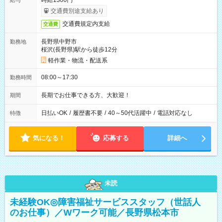
時給1300円
給与
交通費別途支給あり
交通費規定内支給
交通費
長野県中野市
勤務地
桜沢(長野県)駅から徒歩12分
軽作業・物流・配送系
08:00～17:30
勤務時間
長期でお仕事できる方、大歓迎！
期間
日払いOK
/
履歴書不要
/
40～50代活躍中
/
電話対応なし
特徴
気になる！
応募する
詳細へ
未読
未経験OK◎障害福祉サービススタッフ（世話人
のお仕事）／Wワーク可能／長野県松本市