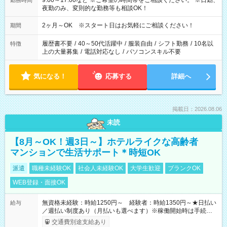
9:00～17:00など ※ご希望の時間帯をご相談ください。 ※日勤、
勤務時間
夜勤のみ、変則的な勤務等も相談OK！
2ヶ月～OK ※スタート日はお気軽にご相談ください！
期間
履歴書不要
/
40～50代活躍中
/
服装自由
/
シフト勤務
/
10名以
特徴
上の大量募集
/
電話対応なし
/
パソコンスキル不要
気になる！
応募する
詳細へ
掲載日：2026.08.06
未読
【8月～OK！週3日～】ホテルライクな高齢者
マンションで生活サポート＊時短OK
派遣
職種未経験OK
社会人未経験OK
大学生歓迎
ブランクOK
WEB登録・面接OK
無資格未経験：時給1250円～ 経験者：時給1350円～★日払い
給与
／週払い制度あり（月払いも選べます）※稼働開始時は手続き完
了次第のお支払いとなります。
交通費別途支給あり