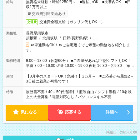
無資格未経験：時給1250円～ ■週払いOK ■扶養内OK ■日
給与
収1万円以上
交通費別途支給あり
交通費全額支給（ガソリン代もOK！）
交通費
長野県須坂市
勤務地
須坂駅
/
北須坂駅
/
日野(長野県)駅
/
…
≪車通勤もOK！≫ご自宅近くでご希望の勤務地を紹介しま
す。
9:00～18:00（休憩60分） ■ご希望があれば下記シフトもOK！
勤務時間
早番 7:00～16:00 遅番 10:00～19:00 夜勤 16:30～翌9:30 「家族
と休みを合わせたい」 「余裕を持って夕飯の準備がしたい」
「できれば残業はしたくない」 など、ご希望を教えてください
【8月中のスタートOK！急募！】2カ月～ ■ご応募から最短2～
期間
ね。 ※Wワーク希望の方へ 今ご覧のお仕事で希望する勤務時間
3日後に就業が可能です！
と、もう1つのお仕事の勤務時間。 合計で週40時間を超える場
合は応募できません。
履歴書不要
/
40～50代活躍中
/
服装自由
/
シフト勤務
/
10名以
特徴
上の大量募集
/
電話対応なし
/
パソコンスキル不要
気になる！
応募する
詳細へ
掲載日：2026.08.08