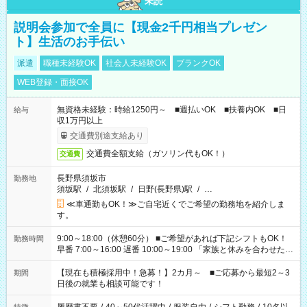
未読
説明会参加で全員に【現金2千円相当プレゼン
ト】生活のお手伝い
派遣
職種未経験OK
社会人未経験OK
ブランクOK
WEB登録・面接OK
無資格未経験：時給1250円～ ■週払いOK ■扶養内OK ■日
給与
収1万円以上
交通費別途支給あり
交通費全額支給（ガソリン代もOK！）
交通費
長野県須坂市
勤務地
須坂駅
/
北須坂駅
/
日野(長野県)駅
/
…
≪車通勤もOK！≫ご自宅近くでご希望の勤務地を紹介しま
す。
9:00～18:00（休憩60分） ■ご希望があれば下記シフトもOK！
勤務時間
早番 7:00～16:00 遅番 10:00～19:00 「家族と休みを合わせた
い」 「余裕を持って夕飯の準備がしたい」 「できれば残業はし
たくない」 など、ご希望を教えてくださいね。 ※Wワーク希望
【現在も積極採用中！急募！】2カ月～ ■ご応募から最短2～3
期間
の方へ 今ご覧のお仕事で希望する勤務時間と、もう1つのお仕事
日後の就業も相談可能です！
の勤務時間。 合計で週40時間を超える場合は応募できません。