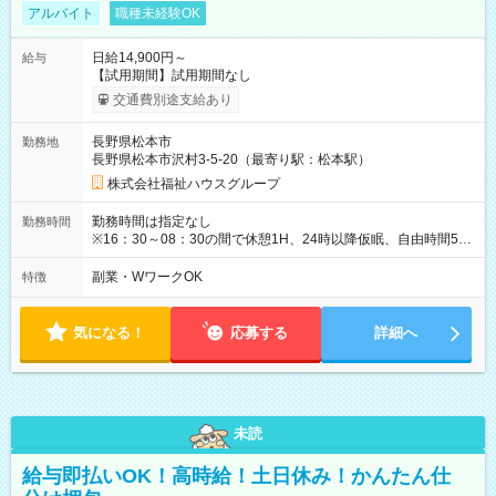
アルバイト
職種未経験OK
日給14,900円～
給与
【試用期間】試用期間なし
交通費別途支給あり
長野県松本市
勤務地
長野県松本市沢村3-5-20（最寄り駅：松本駅）
株式会社福祉ハウスグループ
勤務時間は指定なし
勤務時間
※16：30～08：30の間で休憩1H、24時以降仮眠、自由時間5H
※毎月シフトを組みますので、ご希望をお伝えください。 (週
２，３日から勤務可能です) ※変形労働時間制 週平均実働40時
副業・WワークOK
特徴
間以内
気になる！
応募する
詳細へ
未読
給与即払いOK！高時給！土日休み！かんたん仕