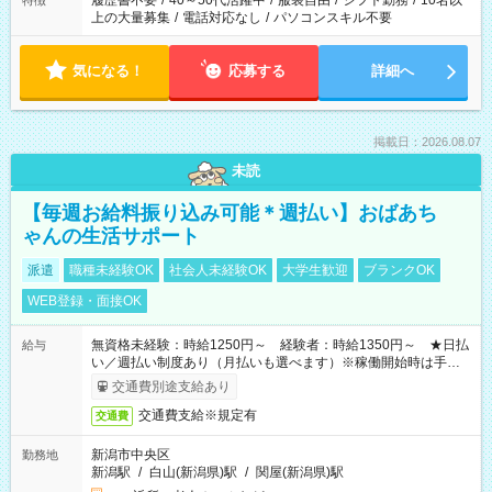
履歴書不要
/
40～50代活躍中
/
服装自由
/
シフト勤務
/
10名以
特徴
上の大量募集
/
電話対応なし
/
パソコンスキル不要
気になる！
応募する
詳細へ
掲載日：2026.08.07
未読
【毎週お給料振り込み可能＊週払い】おばあち
ゃんの生活サポート
派遣
職種未経験OK
社会人未経験OK
大学生歓迎
ブランクOK
WEB登録・面接OK
無資格未経験：時給1250円～ 経験者：時給1350円～ ★日払
給与
い／週払い制度あり（月払いも選べます）※稼働開始時は手続き
完了次第のお支払いとなります。
交通費別途支給あり
交通費支給※規定有
交通費
新潟市中央区
勤務地
新潟駅
/
白山(新潟県)駅
/
関屋(新潟県)駅