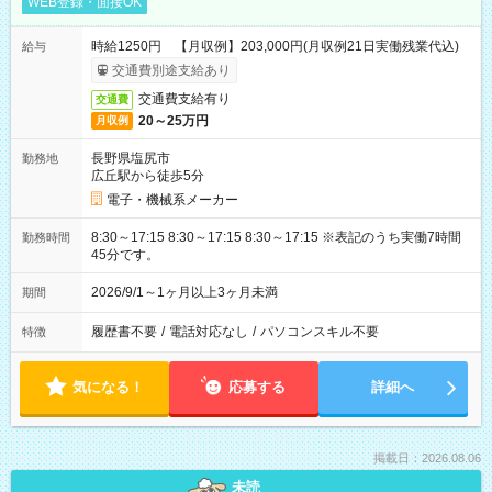
WEB登録・面接OK
時給1250円 【月収例】203,000円(月収例21日実働残業代込)
給与
交通費別途支給あり
交通費支給有り
交通費
20～25万円
月収例
長野県塩尻市
勤務地
広丘駅から徒歩5分
電子・機械系メーカー
8:30～17:15 8:30～17:15 8:30～17:15 ※表記のうち実働7時間
勤務時間
45分です。
2026/9/1～1ヶ月以上3ヶ月未満
期間
履歴書不要
/
電話対応なし
/
パソコンスキル不要
特徴
気になる！
応募する
詳細へ
掲載日：2026.08.06
未読