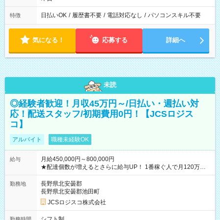
日払いOK
/
履歴書不要
/
電話対応なし
/
パソコンスキル不要
特徴
気になる！
応募する
詳細へ
未読
◎経験者歓迎！月収45万円～/日払い・週払い対
応！配送スタッフ/初期費用0円！【JCSロジス
コ】
アルバイト
職種未経験OK
月給450,000円～800,000円
給与
★配達個数が増えるとさらに給与UP！ 1番稼ぐ人で月120万ほ
ど！ ・主要都市エリア 月収55万円／週5日稼働 月収65万~112
万円／週6日稼働 ・地方郊外エリア 月収40万円／週5日稼働 月
長野県北安曇郡
勤務地
収40万円~50万円／週6日稼働 ＜モデルイメージ＞ ■月収50万
長野県北安曇郡池田町
円 (27歳男性/江東区在住)※元建築関係 1日150個配達×25日勤務
JCSロジスコ株式会社
(日休み) ■月収80万円(43歳男性/墨田区在住)※元営業 1日200個
配達×25日勤務(月休み) 【試用期間】試用期間なし
シフト制
勤務時間