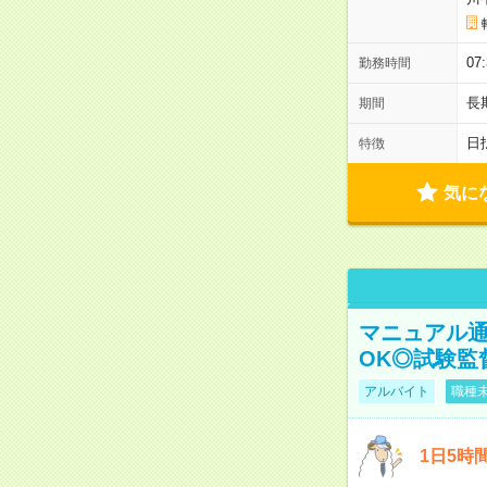
07
勤務時間
長
期間
日
特徴
気に
マニュアル通
OK◎試験監
アルバイト
職種未
1日5時