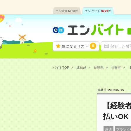
エン派遣
5088
件
エン バイト
9279
件
0
気になるリスト
保存した希
バイトTOP
北信越
長野県
長野市
【
掲載日 :
2026
/
07
/
15
【経験
払いOK
派遣
ブランク