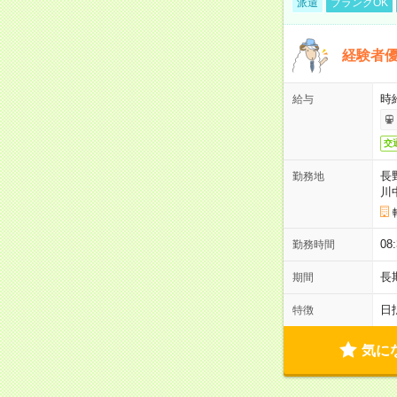
派遣
ブランクOK
経験者優
時給
給与
交
長
勤務地
川
08
勤務時間
長
期間
日
特徴
気に