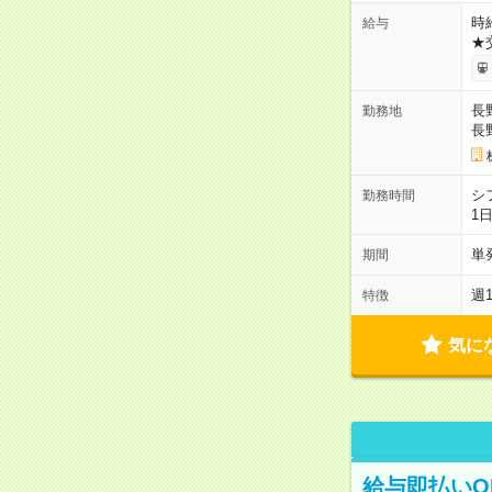
時給
給与
★
長
勤務地
長
シ
勤務時間
1
単
期間
週
特徴
気に
給与即払いO