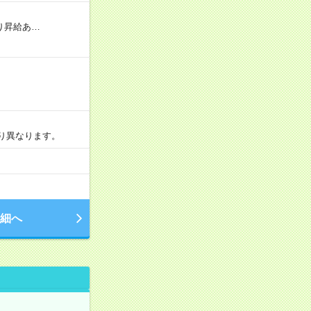
り昇給あ…
より異なります。
細へ