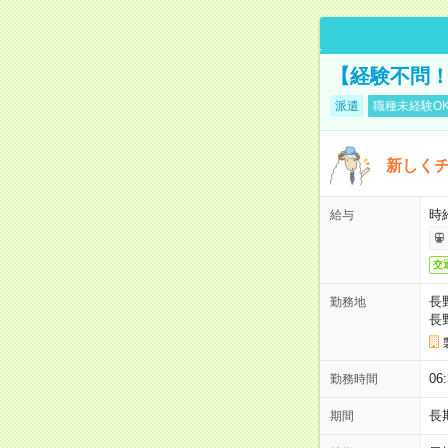
【経験不問！
派遣
職種未経験O
新しくチ
時給
給与
交
長
勤務地
長
06
勤務時間
長
期間