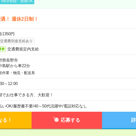
WEB登録・面接OK
遇！ 週休2日制！
1350円
交通費別途支給あり
交通費規定内支給
通費
野県長野市
中島駅から車22分
軽作業・物流・配送系
:30～12:00
期でお仕事できる方、大歓迎！
払いOK
/
履歴書不要
/
40～50代活躍中
/
電話対応なし
なる！
応募する
詳