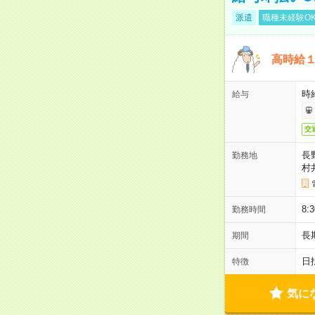
派遣
職種未経験O
高時給
時給
給与
交
長
勤務地
村
8
勤務時間
長
期間
日
特徴
気に