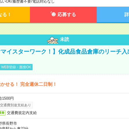
払いOK
/
履歴書不要
/
電話対応なし
なる！
応募する
詳
未読
けマイスターワーク！】化成品食品倉庫のリーチ入
WEB登録・面接OK
かせる！ 完全週休二日制！
1500円
交通費別途支給あり
交通費規定内支給
通費
野県長野市
中島駅から車22分