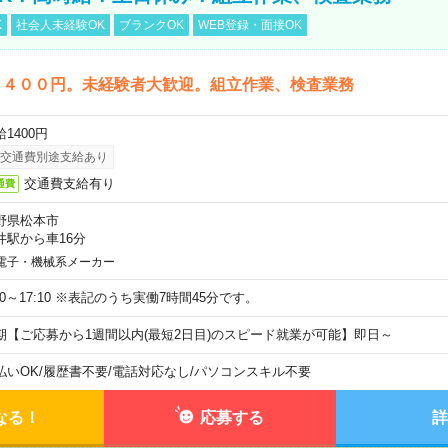
K
社会人未経験OK
ブランクOK
WEB登録・面接OK
１４００円。未経験者大歓迎。組立作業、検査業務
1400円
交通費別途支給あり
交通費支給有り
通費
野県松本市
井駅から車16分
電子・機械系メーカー
:30～17:10 ※表記のうち実働7時間45分です。
期【ご応募から1週間以内(最短2日目)のスピード就業が可能】即日～
払いOK
/
履歴書不要
/
電話対応なし
/
パソコンスキル不要
なる！
応募する
詳