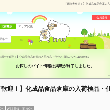
【経験者歓迎！】化成品食品倉庫の入荷検
会員登録
エリア変更
北信越版
望条件
経験者歓迎！】化成品食品倉庫の入荷検品・仕分け/日払いOK(111689452）
お探しのバイト情報は掲載が終了しました。
N
者歓迎！】化成品食品倉庫の入荷検品・仕
OK
WEB登録・面接OK