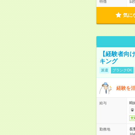
日
特徴
気に
【経験者向
キング
派遣
ブランクOK
経験を活
時給
給与
交
長
勤務地
川