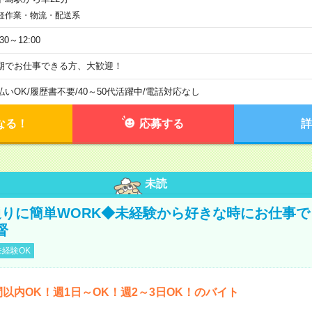
軽作業・物流・配送系
:30～12:00
期でお仕事できる方、大歓迎！
払いOK
/
履歴書不要
/
40～50代活躍中
/
電話対応なし
なる！
応募する
詳
未読
りに簡単WORK◆未経験から好きな時にお仕事で
督
経験OK
間以内OK！週1日～OK！週2～3日OK！のバイト