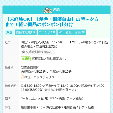
未読
【未経験OK】【髪色・服装自由】13時～夕方
まで！軽い商品のポンポン仕分け
派遣
職種未経験OK
ブランクOK
WEB登録・面接OK
時給1220円／月収例：119,560円＝1,220円×4時間40分×21日勤
給与
務の場合＋交通費別途支給
交通費別途支給あり
実費支給／当社規定あり。
交通費
新潟市西蒲区
勤務地
内野駅から車25分
/
巻駅から車10分
物流・ロジスティクス
(1)13:00-18:00(休憩20分) (2)13:40-18:00(休憩20分) (3)14:00-
勤務時間
18:00(休憩20分) ※好きな時間が選べます
3ヶ月以上／お盆明け8/17～長期（1ヶ月更新）
期間
履歴書不要
/
40～50代活躍中
/
服装自由
/
シフト勤務
特徴