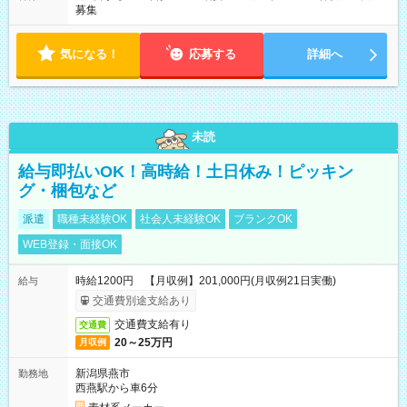
募集
気になる！
応募する
詳細へ
未読
給与即払いOK！高時給！土日休み！ピッキン
グ・梱包など
派遣
職種未経験OK
社会人未経験OK
ブランクOK
WEB登録・面接OK
時給1200円 【月収例】201,000円(月収例21日実働)
給与
交通費別途支給あり
交通費支給有り
交通費
20～25万円
月収例
新潟県燕市
勤務地
西燕駅から車6分