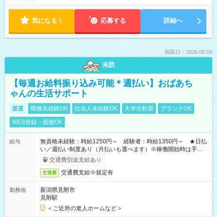
気になる！
応募する
詳細へ
掲載日：2026.08.03
未読
【毎週お給料振り込み可能＊週払い】おばあち
ゃんの生活サポート
派遣
職種未経験OK
社会人未経験OK
大学生歓迎
ブランクOK
WEB登録・面接OK
無資格未経験：時給1250円～ 経験者：時給1350円～ ★日払
給与
い／週払い制度あり（月払いも選べます）※稼働開始時は手続き
完了次第のお支払いとなります。
交通費別途支給あり
交通費支給※規定有
交通費
新潟県見附市
勤務地
見附駅
＜ご近所の老人ホームなど＞