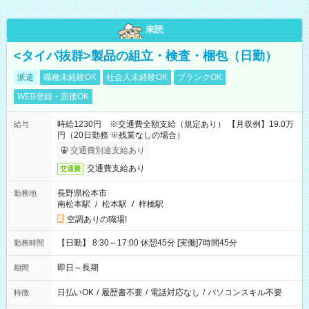
未読
<タイパ抜群>製品の組立・検査・梱包（日勤）
派遣
職種未経験OK
社会人未経験OK
ブランクOK
WEB登録・面接OK
時給1230円 ※交通費全額支給（規定あり） 【月収例】19.0万
給与
円（20日勤務 ※残業なしの場合）
交通費別途支給あり
交通費支給あり
交通費
長野県松本市
勤務地
南松本駅
/
松本駅
/
梓橋駅
空調ありの職場!
【日勤】 8:30～17:00 休憩45分 [実働]7時間45分
勤務時間
即日～長期
期間
日払いOK
/
履歴書不要
/
電話対応なし
/
パソコンスキル不要
特徴