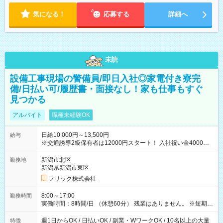
気になる！
応募する
詳細へ
未読
設備工事現場の警備員/即日入社◎家電付き寮完
備/日払い可/履歴書・面接なし！家も仕事もすぐ
見つかる
アルバイト
職種未経験OK
日給10,000円～13,500円
給与
※交通誘導2級保有者は12000円スタート！ 入社祝い金4000円
【試用期間】試用期間なし
新潟市北区
勤務地
新潟県新潟市東区
フリック株式会社
8:00～17:00
勤務時間
実働時間：8時間/日 （休憩60分） 残業はありません。 ※短期の
募集は行っておりません。予めご了承くださいませ。
週1日からOK / 日払いOK / 副業・WワークOK / 10名以上の大量
特徴