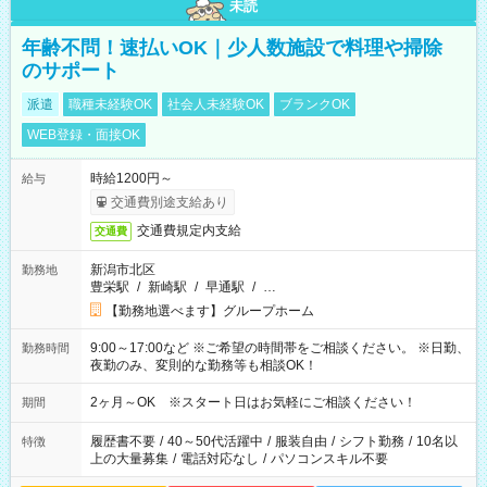
未読
年齢不問！速払いOK｜少人数施設で料理や掃除
のサポート
派遣
職種未経験OK
社会人未経験OK
ブランクOK
WEB登録・面接OK
時給1200円～
給与
交通費別途支給あり
交通費規定内支給
交通費
新潟市北区
勤務地
豊栄駅
/
新崎駅
/
早通駅
/
…
【勤務地選べます】グループホーム
9:00～17:00など ※ご希望の時間帯をご相談ください。 ※日勤、
勤務時間
夜勤のみ、変則的な勤務等も相談OK！
2ヶ月～OK ※スタート日はお気軽にご相談ください！
期間
履歴書不要
/
40～50代活躍中
/
服装自由
/
シフト勤務
/
10名以
特徴
上の大量募集
/
電話対応なし
/
パソコンスキル不要