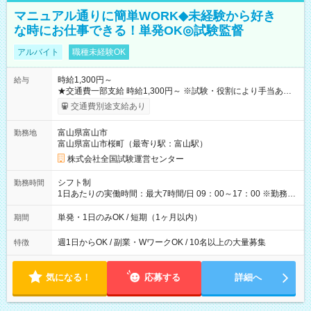
マニュアル通りに簡単WORK◆未経験から好き
な時にお仕事できる！単発OK◎試験監督
アルバイト
職種未経験OK
時給1,300円～
給与
★交通費一部支給 時給1,300円～ ※試験・役割により手当あり
※勤務回数により昇給あり 【即給（前払い）オプションあ
交通費別途支給あり
り！】 希望される場合、勤務から1週間ほどで給与の一部を受け
取れます。 ※手数料418円がかかります。 【過去試験日の収入
富山県富山市
勤務地
例】 ・河合塾模擬試験 8:30～17:30（休憩1時間） 時給1,300円
富山県富山市桜町（最寄り駅：富山駅）
×8時間＝日収10,400円＋交通費 ※当日の役割により時給＋100
円の場合あり ・国家試験 7:00～13:30（休憩なし） 時給1,300
株式会社全国試験運営センター
円（役割手当＋100円）×6時間＝日収8,400円＋交通費 【試用期
間】試用期間なし
シフト制
勤務時間
1日あたりの実働時間：最大7時間/日 09：00～17：00 ※勤務時
間は 試験により異なります。
単発・1日のみOK / 短期（1ヶ月以内）
期間
週1日からOK / 副業・WワークOK / 10名以上の大量募集
特徴
気になる！
応募する
詳細へ