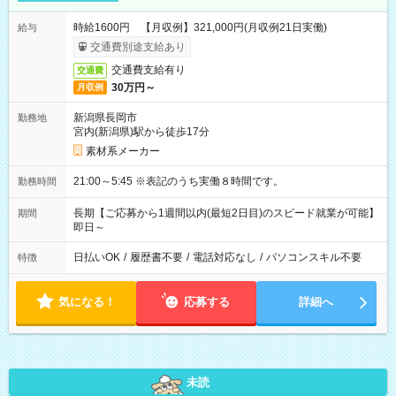
時給1600円 【月収例】321,000円(月収例21日実働)
給与
交通費別途支給あり
交通費支給有り
交通費
30万円～
月収例
新潟県長岡市
勤務地
宮内(新潟県)駅から徒歩17分
素材系メーカー
21:00～5:45 ※表記のうち実働８時間です。
勤務時間
長期【ご応募から1週間以内(最短2日目)のスピード就業が可能】
期間
即日～
日払いOK
/
履歴書不要
/
電話対応なし
/
パソコンスキル不要
特徴
気になる！
応募する
詳細へ
未読