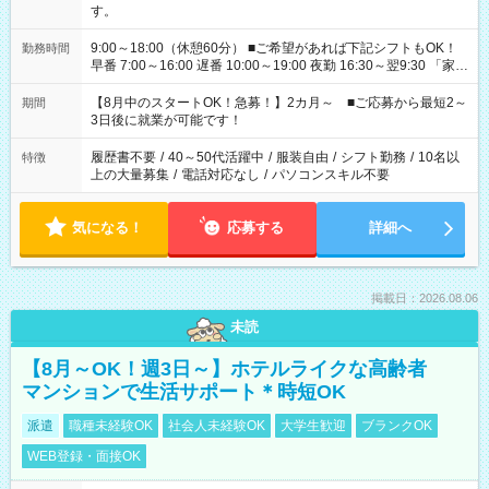
す。
9:00～18:00（休憩60分） ■ご希望があれば下記シフトもOK！
勤務時間
早番 7:00～16:00 遅番 10:00～19:00 夜勤 16:30～翌9:30 「家族
と休みを合わせたい」 「余裕を持って夕飯の準備がしたい」
「できれば残業はしたくない」 など、ご希望を教えてください
【8月中のスタートOK！急募！】2カ月～ ■ご応募から最短2～
期間
ね。 ※Wワーク希望の方へ 今ご覧のお仕事で希望する勤務時間
3日後に就業が可能です！
と、もう1つのお仕事の勤務時間。 合計で週40時間を超える場
合は応募できません。
履歴書不要
/
40～50代活躍中
/
服装自由
/
シフト勤務
/
10名以
特徴
上の大量募集
/
電話対応なし
/
パソコンスキル不要
気になる！
応募する
詳細へ
掲載日：2026.08.06
未読
【8月～OK！週3日～】ホテルライクな高齢者
マンションで生活サポート＊時短OK
派遣
職種未経験OK
社会人未経験OK
大学生歓迎
ブランクOK
WEB登録・面接OK