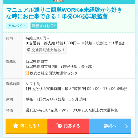
マニュアル通りに簡単WORK◆未経験から好き
な時にお仕事できる！単発OK◎試験監督
アルバイト
職種未経験OK
時給1,300円～
給与
★交通費一部支給 時給1,300円～ ※試験・役割により手当あり
※勤務回数により昇給あり 【即給（前払い）オプションあ
交通費別途支給あり
り！】 希望される場合、勤務から1週間ほどで給与の一部を受け
取れます。 ※手数料418円がかかります。 【過去試験日の収入
新潟県長岡市
勤務地
例】 ・河合塾模擬試験 8:30～17:30（休憩1時間） 時給1,300円
新潟県長岡市城内町（最寄り駅：長岡駅）
×8時間＝日収10,400円＋交通費 ※当日の役割により時給＋100
円の場合あり ・国家試験 7:00～13:30（休憩なし） 時給1,300
株式会社全国試験運営センター
円（役割手当＋100円）×6時間＝日収8,400円＋交通費 【試用期
間】試用期間なし
シフト制
勤務時間
1日あたりの実働時間：最大7時間/日 09：00～17：00 ※勤務時
間は 試験により異なります。
単発・1日のみOK / 短期（1ヶ月以内）
期間
週1日からOK / 副業・WワークOK / 10名以上の大量募集
特徴
気になる！
応募する
詳細へ