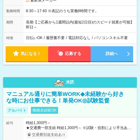
素材系メーカー
8:30～17:40 ※表記のうち実働8時間です。
勤務時間
長期【ご応募から1週間以内(最短2日目)のスピード就業が可能】
期間
即日～
日払いOK
/
履歴書不要
/
電話対応なし
/
パソコンスキル不要
特徴
気になる！
応募する
詳細へ
未読
マニュアル通りに簡単WORK◆未経験から好き
な時にお仕事できる！単発OK◎試験監督
アルバイト
職種未経験OK
時給1,300円～
給与
★交通費一部支給 時給1,300円～ ※試験・役割により手当あり
※勤務回数により昇給あり 【即給（前払い）オプションあ
交通費別途支給あり
り！】 希望される場合、勤務から1週間ほどで給与の一部を受け