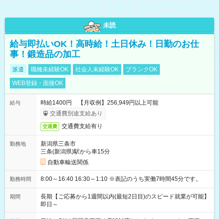
未読
給与即払いOK！高時給！土日休み！日勤のお仕
事！鍛造品の加工
派遣
職種未経験OK
社会人未経験OK
ブランクOK
WEB登録・面接OK
時給1400円 【月収例】256,949円以上可能
給与
交通費別途支給あり
交通費支給有り
交通費
新潟県三条市
勤務地
三条(新潟県)駅から車15分
自動車輸送関係
8:00～16:40 16:30～1:10 ※表記のうち実働7時間45分です。
勤務時間
長期【ご応募から1週間以内(最短2日目)のスピード就業が可能】
期間
即日～