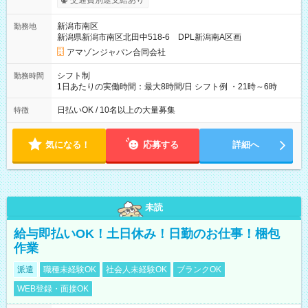
交通費別途支給あり
月25日支払い ※時間外手当、別途支給 ※深夜割増賃金 (22:00～
翌5:00までは時給が25%UPします) ☆給与前払い制度有！
新潟市南区
勤務地
☆Amazon直雇用で安定して働けます！ 【試用期間】試用期間
新潟県新潟市南区北田中518-6 DPL新潟南A区画
あり 試用期間の長さ：1週間 雇用形態、給与は本採用時と同じ
です。
アマゾンジャパン合同会社
シフト制
勤務時間
1日あたりの実働時間：最大8時間/日 シフト例 ・21時～6時
日払いOK / 10名以上の大量募集
特徴
気になる！
応募する
詳細へ
未読
給与即払いOK！土日休み！日勤のお仕事！梱包
作業
派遣
職種未経験OK
社会人未経験OK
ブランクOK
WEB登録・面接OK