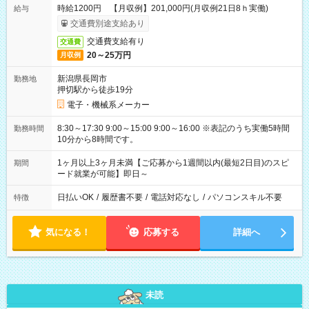
時給1200円 【月収例】201,000円(月収例21日8ｈ実働)
給与
交通費別途支給あり
交通費支給有り
交通費
20～25万円
月収例
新潟県長岡市
勤務地
押切駅から徒歩19分
電子・機械系メーカー
8:30～17:30 9:00～15:00 9:00～16:00 ※表記のうち実働5時間
勤務時間
10分から8時間です。
1ヶ月以上3ヶ月未満【ご応募から1週間以内(最短2日目)のスピ
期間
ード就業が可能】即日～
日払いOK
/
履歴書不要
/
電話対応なし
/
パソコンスキル不要
特徴
気になる！
応募する
詳細へ
未読