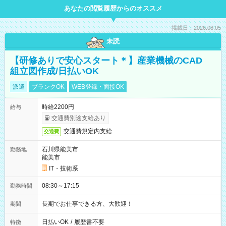
あなたの閲覧履歴からのオススメ
掲載日：2026.08.05
未読
【研修ありで安心スタート＊】産業機械のCAD
組立図作成/日払いOK
派遣
ブランクOK
WEB登録・面接OK
時給2200円
給与
交通費別途支給あり
交通費規定内支給
交通費
石川県能美市
勤務地
能美市
IT・技術系
08:30～17:15
勤務時間
長期でお仕事できる方、大歓迎！
期間
日払いOK
/
履歴書不要
特徴