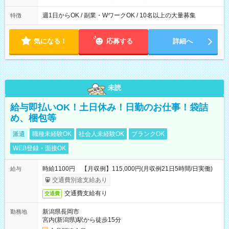
週1日からOK / 副業・WワークOK / 10名以上の大量募集
特徴
気になる！
応募する
詳細へ
未読
給与即払いOK！土日休み！日勤のお仕事！袋詰
め、梱包等
派遣
職種未経験OK
社会人未経験OK
ブランクOK
WEB登録・面接OK
時給1100円 【月収例】115,000円(月収例21日5時間/日実働)
給与
交通費別途支給あり
交通費支給有り
交通費
新潟県長岡市
勤務地
宮内(新潟県)駅から徒歩15分