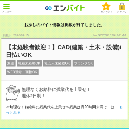
0
メニュー
気になる！
ログイン
お探しのバイト情報は掲載が終了しました。
掲載日 :2026
/
07
/
15
No.SCOTH15204441-T4
【未経験者歓迎！】CAD(建築・土木・設備)/
日払いOK
派遣
職種未経験OK
社会人未経験OK
ブランクOK
WEB登録・面接OK
無理なくお給料に残業代を上乗せ！
週休2日制！
≪無理なくお給料に残業代を上乗せ≫残業は月20時間未満で、ほ
...も
っとみる