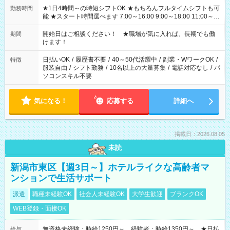
★1日4時間～の時短シフトOK ★もちろんフルタイムシフトも可
勤務時間
能 ★スタート時間選べます 7:00～16:00 9:00～18:00 11:00～
20:00 など 残業なし！ ※Wワークの場合、他のお仕事と合わせ
週40時間超の就業はご案内できません ※法令に基づき、週20時
開始日はご相談ください！ ★職場が気に入れば、長期でも働
期間
間以上勤務は社会保険への加入対象となります ※労働者派遣法
けます！
（日雇い派遣の原則禁止）により、短時間・短期間の就業はご
案内が難しい場合があります
日払いOK
/
履歴書不要
/
40～50代活躍中
/
副業・WワークOK
/
特徴
服装自由
/
シフト勤務
/
10名以上の大量募集
/
電話対応なし
/
パ
ソコンスキル不要
気になる！
応募する
詳細へ
掲載日：2026.08.05
未読
新潟市東区【週3日～】ホテルライクな高齢者マ
ンションで生活サポート
派遣
職種未経験OK
社会人未経験OK
大学生歓迎
ブランクOK
WEB登録・面接OK
無資格未経験：時給1250円～ 経験者：時給1350円～ ★日払
給与