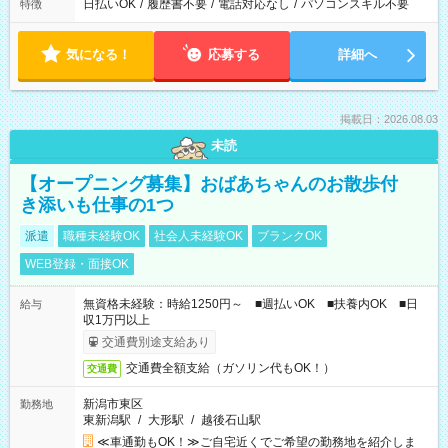
日払いOK
/
履歴書不要
/
電話対応なし
/
パソコンスキル不要
特徴
気になる！
応募する
詳細へ
掲載日：2026.08.03
未読
【オープニング募集】おばあちゃんのお散歩付
き添いも仕事の1つ
派遣
職種未経験OK
社会人未経験OK
ブランクOK
WEB登録・面接OK
無資格未経験：時給1250円～ ■週払いOK ■扶養内OK ■日
給与
収1万円以上
交通費別途支給あり
交通費全額支給（ガソリン代もOK！）
交通費
新潟市東区
勤務地
東新潟駅
/
大形駅
/
越後石山駅
≪車通勤もOK！≫ご自宅近くでご希望の勤務地を紹介しま