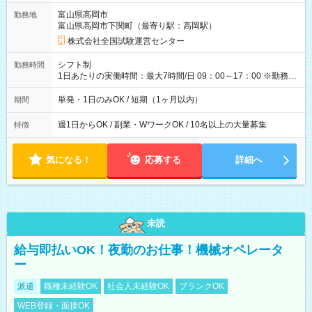
取れます。 ※手数料418円がかかります。 【過去試験日の収入
富山県高岡市
勤務地
例】 ・河合塾模擬試験 8:30～17:30（休憩1時間） 時給1,300円
富山県高岡市下関町（最寄り駅：高岡駅）
×8時間＝日収10,400円＋交通費 ※当日の役割により時給＋100
円の場合あり ・国家試験 7:00～13:30（休憩なし） 時給1,300
株式会社全国試験運営センター
円（役割手当＋100円）×6時間＝日収8,400円＋交通費 【試用期
間】試用期間なし
シフト制
勤務時間
1日あたりの実働時間：最大7時間/日 09：00～17：00 ※勤務時
間は 試験により異なります。
単発・1日のみOK / 短期（1ヶ月以内）
期間
週1日からOK / 副業・WワークOK / 10名以上の大量募集
特徴
気になる！
応募する
詳細へ
未読
給与即払いOK！夜勤のお仕事！機械オペレータ
ー
派遣
職種未経験OK
社会人未経験OK
ブランクOK
WEB登録・面接OK