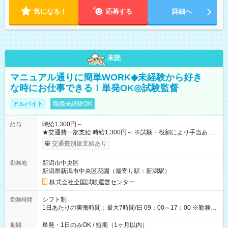
気になる！
応募する
詳細へ
未読
マニュアル通りに簡単WORK◆未経験から好き
な時にお仕事できる！単発OK◎試験監督
アルバイト
職種未経験OK
時給1,300円～
給与
★交通費一部支給 時給1,300円～ ※試験・役割により手当あり
※勤務回数により昇給あり 【即給（前払い）オプションあ
交通費別途支給あり
り！】 希望される場合、勤務から1週間ほどで給与の一部を受け
取れます。 ※手数料418円がかかります。 【過去試験日の収入
新潟市中央区
勤務地
例】 ・河合塾模擬試験 8:30～17:30（休憩1時間） 時給1,300円
新潟県新潟市中央区花園（最寄り駅：新潟駅）
×8時間＝日収10,400円＋交通費 ※当日の役割により時給＋100
円の場合あり ・国家試験 7:00～13:30（休憩なし） 時給1,300
株式会社全国試験運営センター
円（役割手当＋100円）×6時間＝日収8,400円＋交通費 【試用期
間】試用期間なし
シフト制
勤務時間
1日あたりの実働時間：最大7時間/日 09：00～17：00 ※勤務時
間は 試験により異なります。
単発・1日のみOK / 短期（1ヶ月以内）
期間