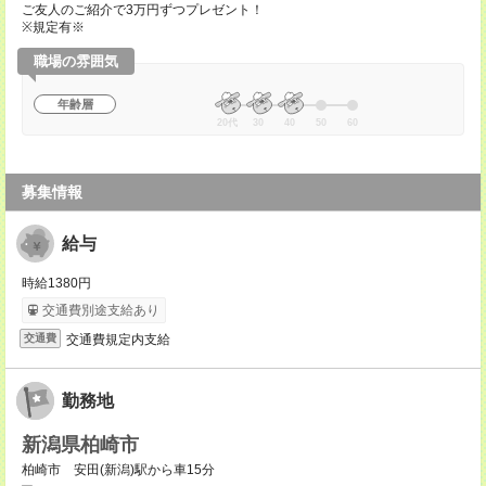
ご友人のご紹介で3万円ずつプレゼント！
※規定有※
職場の雰囲気
年齢層
20代
30
40
50
60
募集情報
給与
時給1380円
交通費別途支給あり
交通費規定内支給
交通費
勤務地
新潟県柏崎市
柏崎市 安田(新潟)駅から車15分