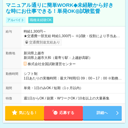
マニュアル通りに簡単WORK◆未経験から好き
な時にお仕事できる！単発OK◎試験監督
アルバイト
職種未経験OK
時給1,300円～
給与
★交通費一部支給 時給1,300円～ ※試験・役割により手当あり
※勤務回数により昇給あり 【即給（前払い）オプションあ
交通費別途支給あり
り！】 希望される場合、勤務から1週間ほどで給与の一部を受け
取れます。 ※手数料418円がかかります。 【過去試験日の収入
新潟県上越市
勤務地
例】 ・河合塾模擬試験 8:30～17:30（休憩1時間） 時給1,300円
新潟県上越市大和（最寄り駅：上越妙高駅）
×8時間＝日収10,400円＋交通費 ※当日の役割により時給＋100
円の場合あり ・国家試験 7:00～13:30（休憩なし） 時給1,300
株式会社全国試験運営センター
円（役割手当＋100円）×6時間＝日収8,400円＋交通費 【試用期
間】試用期間なし
シフト制
勤務時間
1日あたりの実働時間：最大7時間/日 09：00～17：00 ※勤務時
間は 試験により異なります。
単発・1日のみOK / 短期（1ヶ月以内）
期間
週1日からOK / 副業・WワークOK / 10名以上の大量募集
特徴
気になる！
応募する
詳細へ