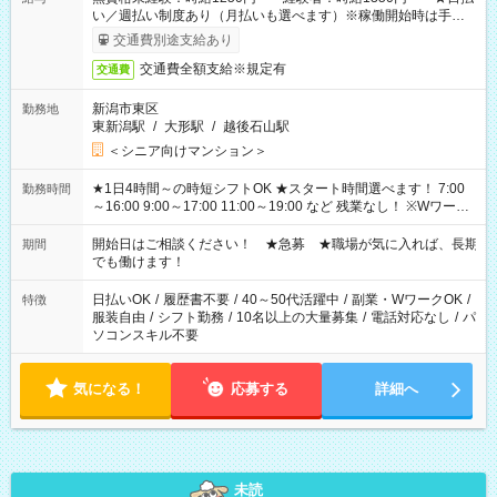
い／週払い制度あり（月払いも選べます）※稼働開始時は手続き
完了次第のお支払いとなります。
交通費別途支給あり
交通費全額支給※規定有
交通費
新潟市東区
勤務地
東新潟駅
/
大形駅
/
越後石山駅
＜シニア向けマンション＞
★1日4時間～の時短シフトOK ★スタート時間選べます！ 7:00
勤務時間
～16:00 9:00～17:00 11:00～19:00 など 残業なし！ ※Wワーク
の場合、他のお仕事と合わせ週40時間超の就業はご案内できま
せん ※法令に基づき、週20時間以上勤務は社会保険への加入対
開始日はご相談ください！ ★急募 ★職場が気に入れば、長期
期間
象となります ※労働者派遣法（日雇い派遣の原則禁止）によ
でも働けます！
り、短時間・短期間の就業はご案内が難しい場合があります
日払いOK
/
履歴書不要
/
40～50代活躍中
/
副業・WワークOK
/
特徴
服装自由
/
シフト勤務
/
10名以上の大量募集
/
電話対応なし
/
パ
ソコンスキル不要
気になる！
応募する
詳細へ
未読