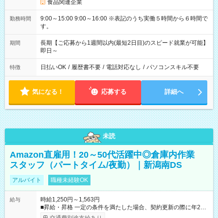
食品関連企業
9:00～15:00 9:00～16:00 ※表記のうち実働５時間から６時間で
勤務時間
す。
長期【ご応募から1週間以内(最短2日目)のスピード就業が可能】
期間
即日～
日払いOK
/
履歴書不要
/
電話対応なし
/
パソコンスキル不要
特徴
気になる！
応募する
詳細へ
未読
Amazon直雇用！20～50代活躍中◎倉庫内作業
スタッフ（パートタイム/夜勤）｜新潟南DS
アルバイト
職種未経験OK
時給1,250円～1,563円
給与
■昇給・昇格 一定の条件を満たした場合、契約更新の際に年2回
まで昇給の機会があります。 ■正社員登用制度あり ※月末締/翌