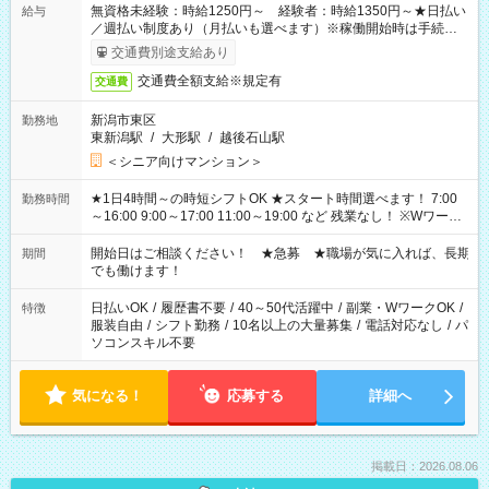
無資格未経験：時給1250円～ 経験者：時給1350円～★日払い
給与
／週払い制度あり（月払いも選べます）※稼働開始時は手続き完
了次第のお支払いとなります。
交通費別途支給あり
交通費全額支給※規定有
交通費
新潟市東区
勤務地
東新潟駅
/
大形駅
/
越後石山駅
＜シニア向けマンション＞
★1日4時間～の時短シフトOK ★スタート時間選べます！ 7:00
勤務時間
～16:00 9:00～17:00 11:00～19:00 など 残業なし！ ※Wワーク
の場合、他のお仕事と合わせ週40時間超の就業はご案内できま
せん ※法令に基づき、週20時間以上勤務は社会保険への加入対
開始日はご相談ください！ ★急募 ★職場が気に入れば、長期
期間
象となります ※労働者派遣法（日雇い派遣の原則禁止）によ
でも働けます！
り、短時間・短期間の就業はご案内が難しい場合があります
日払いOK
/
履歴書不要
/
40～50代活躍中
/
副業・WワークOK
/
特徴
服装自由
/
シフト勤務
/
10名以上の大量募集
/
電話対応なし
/
パ
ソコンスキル不要
気になる！
応募する
詳細へ
掲載日：2026.08.06