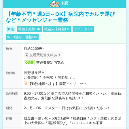
未読
【年齢不問＊週3日～OK】病院内でカルテ運び
など＊メッセンジャー業務
派遣
職種未経験OK
社会人未経験OK
ブランクOK
WEB登録・面接OK
時給1150円～
給与
交通費別途支給あり
交通費規定内支給
交通費
長野県長野市
勤務地
北長野駅
/
今井駅
/
豊野駅
/
…
【勤務地選べます】病院・クリニック
9:00～17:00など ※ご希望の時間帯をご相談ください。 ※日勤、
勤務時間
夜勤のみ、変則的な勤務等も相談OK！
2ヶ月～OK ※スタート日はお気軽にご相談ください！
期間
履歴書不要
/
40～50代活躍中
/
服装自由
/
シフト勤務
/
10名以
特徴
上の大量募集
/
電話対応なし
/
パソコンスキル不要