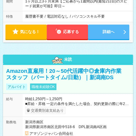
1ヶ月以上3ヶ月未満【ご応募から1週間以内(最短2日目)のスピ
期間
ード就業が可能】即日～
履歴書不要
/
電話対応なし
/
パソコンスキル不要
特徴
気になる！
応募する
詳細へ
未読
Amazon直雇用！20～50代活躍中◎倉庫内作業
スタッフ（パートタイム/日勤）｜新潟南DS
アルバイト
職種未経験OK
時給1,250円～1,250円
給与
■昇給・昇格 一定の条件を満たした場合、契約更新の際に年2回
まで昇給の機会があります。 ■正社員登用制度あり ※月末締/翌
交通費別途支給あり
月25日支払い ※時間外手当、別途支給 ※深夜割増賃金 (22:00～
翌5:00までは時給が25%UPします) ☆給与前払い制度有！
新潟市南区
勤務地
☆Amazon直雇用で安定して働けます！ 【試用期間】試用期間
新潟県新潟市南区北田中518-6 DPL新潟南A区画
あり 試用期間の長さ：1週間 雇用形態、給与は本採用時と同じ
です。
アマゾンジャパン合同会社