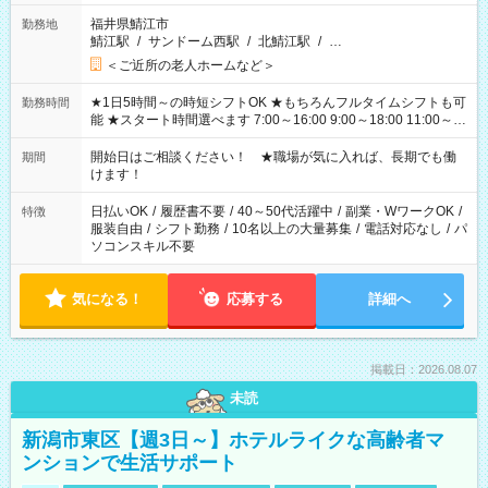
福井県鯖江市
勤務地
鯖江駅
/
サンドーム西駅
/
北鯖江駅
/
…
＜ご近所の老人ホームなど＞
★1日5時間～の時短シフトOK ★もちろんフルタイムシフトも可
勤務時間
能 ★スタート時間選べます 7:00～16:00 9:00～18:00 11:00～
20:00 など 残業なし！ ※Wワークの場合、他のお仕事と合わせ
週40時間超の就業はご案内できません ※法令に基づき、週20時
開始日はご相談ください！ ★職場が気に入れば、長期でも働
期間
間以上勤務は社会保険への加入対象となります ※労働者派遣法
けます！
（日雇い派遣の原則禁止）により、短時間・短期間の就業はご
案内が難しい場合があります
日払いOK
/
履歴書不要
/
40～50代活躍中
/
副業・WワークOK
/
特徴
服装自由
/
シフト勤務
/
10名以上の大量募集
/
電話対応なし
/
パ
ソコンスキル不要
気になる！
応募する
詳細へ
掲載日：2026.08.07
未読
新潟市東区【週3日～】ホテルライクな高齢者マ
ンションで生活サポート