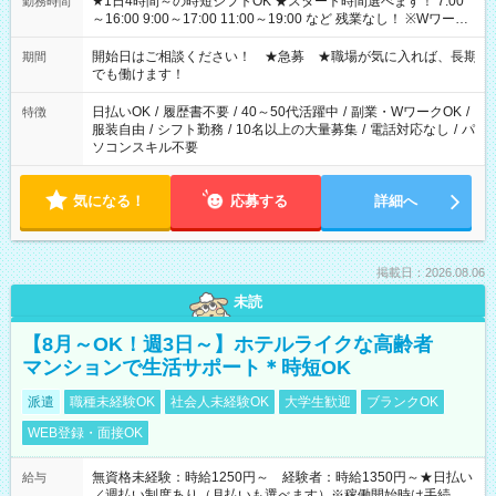
★1日4時間～の時短シフトOK ★スタート時間選べます！ 7:00
勤務時間
～16:00 9:00～17:00 11:00～19:00 など 残業なし！ ※Wワーク
の場合、他のお仕事と合わせ週40時間超の就業はご案内できま
せん ※法令に基づき、週20時間以上勤務は社会保険への加入対
開始日はご相談ください！ ★急募 ★職場が気に入れば、長期
期間
象となります ※労働者派遣法（日雇い派遣の原則禁止）によ
でも働けます！
り、短時間・短期間の就業はご案内が難しい場合があります
日払いOK
/
履歴書不要
/
40～50代活躍中
/
副業・WワークOK
/
特徴
服装自由
/
シフト勤務
/
10名以上の大量募集
/
電話対応なし
/
パ
ソコンスキル不要
気になる！
応募する
詳細へ
掲載日：2026.08.06
未読
【8月～OK！週3日～】ホテルライクな高齢者
マンションで生活サポート＊時短OK
派遣
職種未経験OK
社会人未経験OK
大学生歓迎
ブランクOK
WEB登録・面接OK
無資格未経験：時給1250円～ 経験者：時給1350円～★日払い
給与
／週払い制度あり（月払いも選べます）※稼働開始時は手続き完