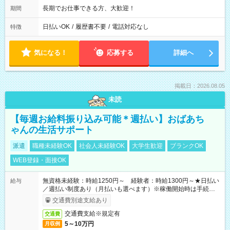
長期でお仕事できる方、大歓迎！
期間
日払いOK
/
履歴書不要
/
電話対応なし
特徴
気になる！
応募する
詳細へ
掲載日：2026.08.05
未読
【毎週お給料振り込み可能＊週払い】おばあち
ゃんの生活サポート
派遣
職種未経験OK
社会人未経験OK
大学生歓迎
ブランクOK
WEB登録・面接OK
無資格未経験：時給1250円～ 経験者：時給1300円～★日払い
給与
／週払い制度あり（月払いも選べます）※稼働開始時は手続き完
了次第のお支払いとなります。
交通費別途支給あり
交通費支給※規定有
交通費
5～10万円
月収例