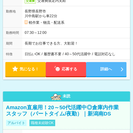
交通費規定内支給
交通費
長野県長野市
勤務地
川中島駅から車22分
軽作業・物流・配送系
07:30～12:00
勤務時間
長期でお仕事できる方、大歓迎！
期間
日払いOK
/
履歴書不要
/
40～50代活躍中
/
電話対応なし
特徴
気になる！
応募する
詳細へ
未読
Amazon直雇用！20～50代活躍中◎倉庫内作業
スタッフ（パートタイム/夜勤）｜新潟南DS
アルバイト
職種未経験OK