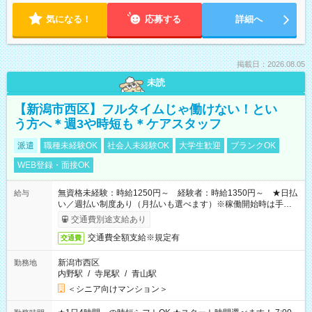
気になる！
応募する
詳細へ
掲載日：2026.08.05
未読
【新潟市西区】フルタイムじゃ働けない！とい
う方へ＊週3や時短も＊ケアスタッフ
派遣
職種未経験OK
社会人未経験OK
大学生歓迎
ブランクOK
WEB登録・面接OK
無資格未経験：時給1250円～ 経験者：時給1350円～ ★日払
給与
い／週払い制度あり（月払いも選べます）※稼働開始時は手続き
完了次第のお支払いとなります。
交通費別途支給あり
交通費全額支給※規定有
交通費
新潟市西区
勤務地
内野駅
/
寺尾駅
/
青山駅
＜シニア向けマンション＞