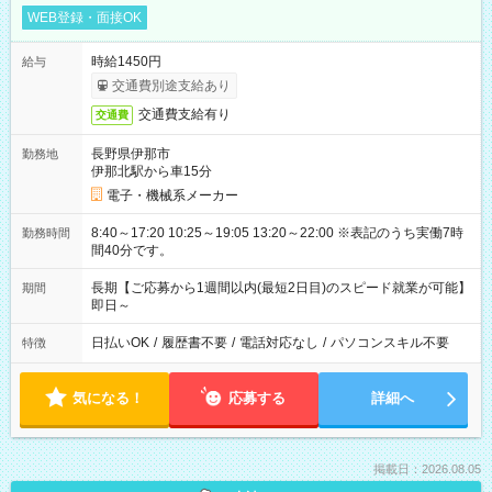
WEB登録・面接OK
時給1450円
給与
交通費別途支給あり
交通費支給有り
交通費
長野県伊那市
勤務地
伊那北駅から車15分
電子・機械系メーカー
8:40～17:20 10:25～19:05 13:20～22:00 ※表記のうち実働7時
勤務時間
間40分です。
長期【ご応募から1週間以内(最短2日目)のスピード就業が可能】
期間
即日～
日払いOK
/
履歴書不要
/
電話対応なし
/
パソコンスキル不要
特徴
気になる！
応募する
詳細へ
掲載日：2026.08.05