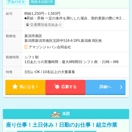
アルバイト
職種未経験OK
時給1,250円～1,563円
給与
■昇給・昇格 一定の条件を満たした場合、契約更新の際に年2回
まで昇給の機会があります。 ■正社員登用制度あり ※月末締/翌
交通費別途支給あり
月25日支払い ※時間外手当、別途支給 ※深夜割増賃金 (22:00～
翌5:00までは時給が25%UPします) ☆給与前払い制度有！
新潟市南区
勤務地
☆Amazon直雇用で安定して働けます！ 【試用期間】試用期間
新潟県新潟市南区北田中518-6 DPL新潟南 B区画
あり 試用期間の長さ：1週間 雇用形態、給与は本採用時と同じ
です。
アマゾンジャパン合同会社
シフト制
勤務時間
1日あたりの実働時間：最大8時間/日 シフト例 ・21時～6時
日払いOK / 10名以上の大量募集
特徴
気になる！
応募する
詳細へ
未読
座り仕事！土日休み！日勤のお仕事！組立作業