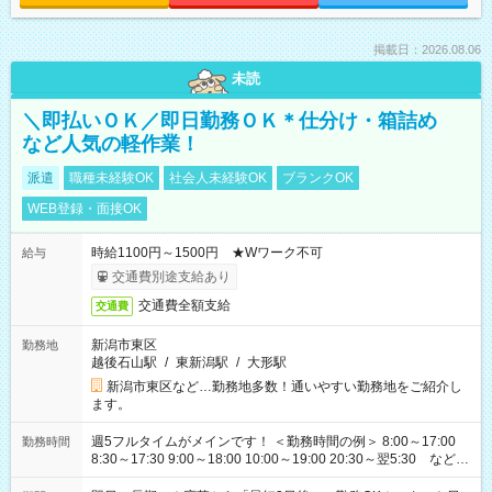
掲載日：2026.08.06
未読
＼即払いＯＫ／即日勤務ＯＫ＊仕分け・箱詰め
など人気の軽作業！
派遣
職種未経験OK
社会人未経験OK
ブランクOK
WEB登録・面接OK
時給1100円～1500円 ★Wワーク不可
給与
交通費別途支給あり
交通費全額支給
交通費
新潟市東区
勤務地
越後石山駅
/
東新潟駅
/
大形駅
新潟市東区など…勤務地多数！通いやすい勤務地をご紹介し
ます。
週5フルタイムがメインです！ ＜勤務時間の例＞ 8:00～17:00
勤務時間
8:30～17:30 9:00～18:00 10:00～19:00 20:30～翌5:30 など ★
その他にも勤務時間多数！ 日勤のみ、残業なし、交替制など