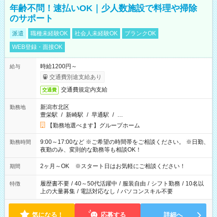
年齢不問！速払いOK｜少人数施設で料理や掃除
のサポート
派遣
職種未経験OK
社会人未経験OK
ブランクOK
WEB登録・面接OK
時給1200円～
給与
交通費別途支給あり
交通費規定内支給
交通費
新潟市北区
勤務地
豊栄駅
/
新崎駅
/
早通駅
/
…
【勤務地選べます】グループホーム
9:00～17:00など ※ご希望の時間帯をご相談ください。 ※日勤、
勤務時間
夜勤のみ、変則的な勤務等も相談OK！
2ヶ月～OK ※スタート日はお気軽にご相談ください！
期間
履歴書不要
/
40～50代活躍中
/
服装自由
/
シフト勤務
/
10名以
特徴
上の大量募集
/
電話対応なし
/
パソコンスキル不要
気になる！
応募する
詳細へ