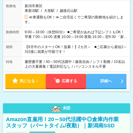
新潟市東区
勤務地
東新潟駅
/
大形駅
/
越後石山駅
≪車通勤もOK！≫ご自宅近くでご希望の勤務地を紹介しま
す。
9:00～18:00（休憩60分） ■ご希望があれば下記シフトもOK！
勤務時間
早番 7:00～16:00 遅番 10:00～19:00 夜勤 16:30～翌9:30 「家族
と休みを合わせたい」 「余裕を持って夕飯の準備がしたい」
「できれば残業はしたくない」 など、ご希望を教えてください
【8月中のスタートOK！急募！】2カ月～ ■ご応募から最短2～
期間
ね。 ※Wワーク希望の方へ 今ご覧のお仕事で希望する勤務時間
3日後に就業が可能です！
と、もう1つのお仕事の勤務時間。 合計で週40時間を超える場
合は応募できません。
履歴書不要
/
40～50代活躍中
/
服装自由
/
シフト勤務
/
10名以
特徴
上の大量募集
/
電話対応なし
/
パソコンスキル不要
気になる！
応募する
詳細へ
未読
Amazon直雇用！20～50代活躍中◎倉庫内作業
スタッフ（パートタイム/夜勤）｜新潟南SSD