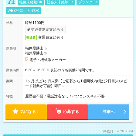
派遣
職種未経験OK
社会人未経験OK
ブランクOK
WEB登録・面接OK
時給1100円
給与
交通費別途支給あり
交通費支給有り
交通費
福井県勝山市
勤務地
福井県勝山市
電子・機械系メーカー
8:30～16:30 ※表記のうち実働7時間です。
勤務時間
1ヶ月以上3ヶ月未満【ご応募から1週間以内(最短2日目)のスピ
期間
ード就業が可能】即日～
履歴書不要
/
電話対応なし
/
パソコンスキル不要
特徴
気になる！
応募する
詳細へ
掲載日：2026.08.04