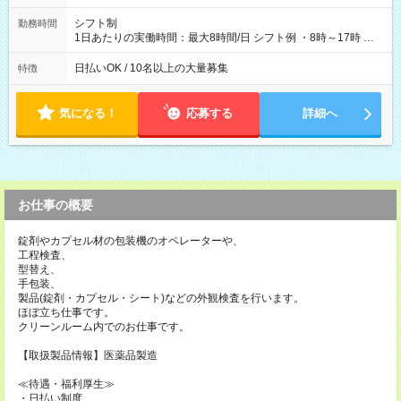
シフト制
勤務時間
1日あたりの実働時間：最大8時間/日 シフト例 ・8時～17時 ・
12時～21時
日払いOK / 10名以上の大量募集
特徴
気になる！
応募する
詳細へ
お仕事の概要
錠剤やカプセル材の包装機のオペレーターや、
工程検査、
型替え、
手包装、
製品(錠剤・カプセル・シート)などの外観検査を行います。
ほぼ立ち仕事です。
クリーンルーム内でのお仕事です。
【取扱製品情報】医薬品製造
≪待遇・福利厚生≫
・日払い制度