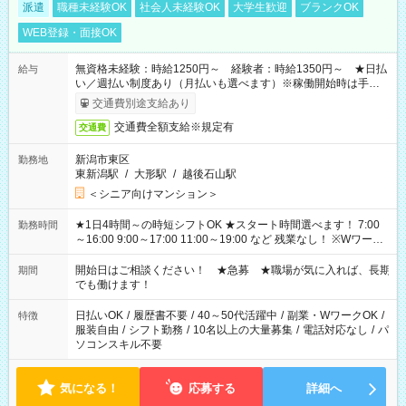
派遣
職種未経験OK
社会人未経験OK
大学生歓迎
ブランクOK
WEB登録・面接OK
無資格未経験：時給1250円～ 経験者：時給1350円～ ★日払
給与
い／週払い制度あり（月払いも選べます）※稼働開始時は手続き
完了次第のお支払いとなります。
交通費別途支給あり
交通費全額支給※規定有
交通費
新潟市東区
勤務地
東新潟駅
/
大形駅
/
越後石山駅
＜シニア向けマンション＞
★1日4時間～の時短シフトOK ★スタート時間選べます！ 7:00
勤務時間
～16:00 9:00～17:00 11:00～19:00 など 残業なし！ ※Wワーク
の場合、他のお仕事と合わせ週40時間超の就業はご案内できま
せん ※法令に基づき、週20時間以上勤務は社会保険への加入対
開始日はご相談ください！ ★急募 ★職場が気に入れば、長期
期間
象となります ※労働者派遣法（日雇い派遣の原則禁止）によ
でも働けます！
り、短時間・短期間の就業はご案内が難しい場合があります
日払いOK
/
履歴書不要
/
40～50代活躍中
/
副業・WワークOK
/
特徴
服装自由
/
シフト勤務
/
10名以上の大量募集
/
電話対応なし
/
パ
ソコンスキル不要
気になる！
応募する
詳細へ