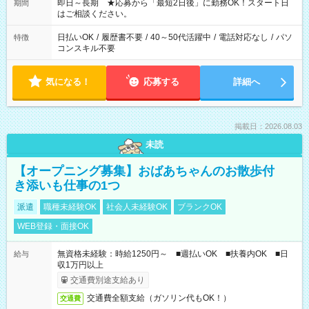
ご希望を教えてください！
即日～長期 ★応募から「最短2日後」に勤務OK！スタート日
期間
はご相談ください。
日払いOK
/
履歴書不要
/
40～50代活躍中
/
電話対応なし
/
パソ
特徴
コンスキル不要
気になる！
応募する
詳細へ
掲載日：2026.08.03
未読
【オープニング募集】おばあちゃんのお散歩付
き添いも仕事の1つ
派遣
職種未経験OK
社会人未経験OK
ブランクOK
WEB登録・面接OK
無資格未経験：時給1250円～ ■週払いOK ■扶養内OK ■日
給与
収1万円以上
交通費別途支給あり
交通費全額支給（ガソリン代もOK！）
交通費