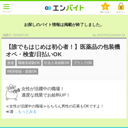
0
メニュー
気になる！
ログイン
お探しのバイト情報は掲載が終了しました。
掲載日 :2026
/
07
/
22
No.SCOTH15164432-T4
【誰でもはじめは初心者！】医薬品の包装機
オペ・検査/日払いOK
派遣
職種未経験OK
社会人未経験OK
ブランクOK
WEB登録・面接OK
女性が活躍中の職場！
適度な残業でお給料UP！
≪女性が活躍中の職場≫もちろん男性の応募もOKですよ！
≪適
...もっとみる