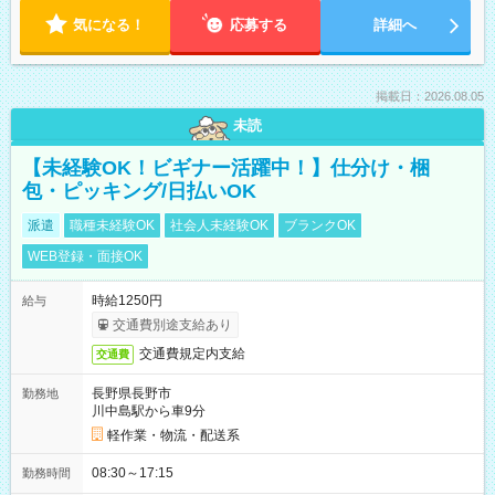
気になる！
応募する
詳細へ
掲載日：2026.08.05
未読
【未経験OK！ビギナー活躍中！】仕分け・梱
包・ピッキング/日払いOK
派遣
職種未経験OK
社会人未経験OK
ブランクOK
WEB登録・面接OK
時給1250円
給与
交通費別途支給あり
交通費規定内支給
交通費
長野県長野市
勤務地
川中島駅から車9分
軽作業・物流・配送系
08:30～17:15
勤務時間