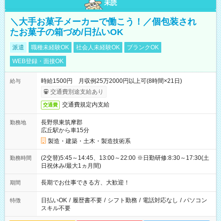
未読
＼大手お菓子メーカーで働こう！／個包装され
たお菓子の箱づめ/日払いOK
派遣
職種未経験OK
社会人未経験OK
ブランクOK
WEB登録・面接OK
時給1500円 月収例25万2000円以上可(8時間×21日)
給与
交通費別途支給あり
交通費規定内支給
交通費
長野県東筑摩郡
勤務地
広丘駅から車15分
製造・建築・土木・製造技術系
(2交替)5:45～14:45、13:00～22:00 ※日勤研修:8:30～17:30(土
勤務時間
日祝休み/最大1ヵ月間)
長期でお仕事できる方、大歓迎！
期間
日払いOK
/
履歴書不要
/
シフト勤務
/
電話対応なし
/
パソコン
特徴
スキル不要