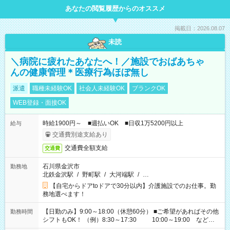
あなたの閲覧履歴からのオススメ
掲載日：2026.08.07
未読
＼病院に疲れたあなたへ！／施設でおばあちゃ
んの健康管理＊医療行為ほぼ無し
派遣
職種未経験OK
社会人未経験OK
ブランクOK
WEB登録・面接OK
時給1900円～ ■週払いOK ■日収1万5200円以上
給与
交通費別途支給あり
交通費全額支給
交通費
石川県金沢市
勤務地
北鉄金沢駅
/
野町駅
/
大河端駅
/
…
【自宅からドアtoドアで30分以内】介護施設でのお仕事。勤
務地選べます！
【日勤のみ】9:00～18:00（休憩60分） ■ご希望があればその他
勤務時間
シフトもOK！ （例）8:30～17:30 10:00～19:00 など
「家族とお休みを合わせたい」 「できれば残業はしたくない」