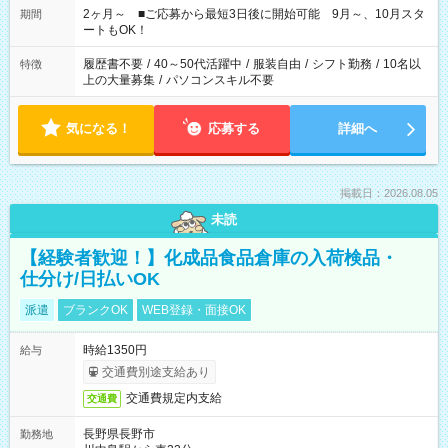
など、あなたのご希望に沿ったお仕事をご紹介します！ ※Wワ
2ヶ月～ ■ご応募から最短3日後に開始可能 9月～、10月スタ
期間
ーク希望の方へ 今ご覧のお仕事で希望する勤務時間と、もう1つ
ートもOK！
のお仕事の勤務時間。 合計で週40時間を超える場合は応募でき
ません
履歴書不要
/
40～50代活躍中
/
服装自由
/
シフト勤務
/
10名以
特徴
上の大量募集
/
パソコンスキル不要
気になる！
応募する
詳細へ
掲載日：2026.08.05
未読
【経験者歓迎！】化成品食品倉庫の入荷検品・
仕分け/日払いOK
派遣
ブランクOK
WEB登録・面接OK
時給1350円
給与
交通費別途支給あり
交通費規定内支給
交通費
長野県長野市
勤務地