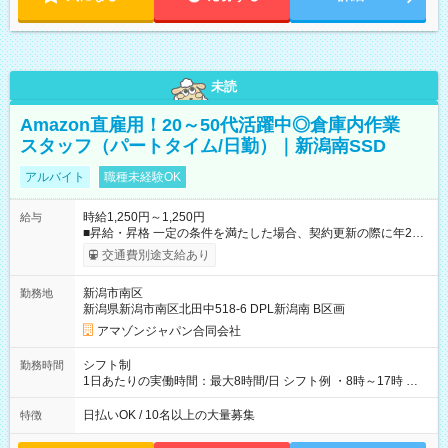
未読
Amazon直雇用！20～50代活躍中◎倉庫内作業
スタッフ（パートタイム/日勤）｜新潟南SSD
アルバイト
職種未経験OK
時給1,250円～1,250円
給与
■昇給・昇格 一定の条件を満たした場合、契約更新の際に年2回
まで昇給の機会があります。 ■正社員登用制度あり ※月末締/翌
交通費別途支給あり
月25日支払い ※時間外手当、別途支給 ※深夜割増賃金 (22:00～
翌5:00までは時給が25%UPします) ☆給与前払い制度有！
新潟市南区
勤務地
☆Amazon直雇用で安定して働けます！ 【試用期間】試用期間
新潟県新潟市南区北田中518-6 DPL新潟南 B区画
あり 試用期間の長さ：1週間 雇用形態、給与は本採用時と同じ
です。
アマゾンジャパン合同会社
シフト制
勤務時間
1日あたりの実働時間：最大8時間/日 シフト例 ・8時～17時 ・
12時～21時
日払いOK / 10名以上の大量募集
特徴