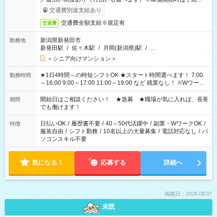
了次第のお支払いとなります。
交通費別途支給あり
交通費全額支給※規定有
交通費
新潟県新発田市
勤務地
新発田駅
/
佐々木駅
/
月岡(新潟県)駅
/
…
＜シニア向けマンション＞
★1日4時間～の時短シフトOK ★スタート時間選べます！ 7:00
勤務時間
～16:00 9:00～17:00 11:00～19:00 など 残業なし！ ※Wワーク
の場合、他のお仕事と合わせ週40時間超の就業はご案内できま
せん ※法令に基づき、週20時間以上勤務は社会保険への加入対
開始日はご相談ください！ ★急募 ★職場が気に入れば、長期
期間
象となります ※労働者派遣法（日雇い派遣の原則禁止）によ
でも働けます！
り、短時間・短期間の就業はご案内が難しい場合があります
日払いOK
/
履歴書不要
/
40～50代活躍中
/
副業・WワークOK
/
特徴
服装自由
/
シフト勤務
/
10名以上の大量募集
/
電話対応なし
/
パ
ソコンスキル不要
気になる！
応募する
詳細へ
掲載日：2026.08.07
未読