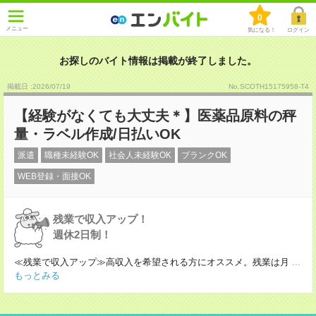
0
メニュー
気になる！
ログイン
お探しのバイト情報は掲載が終了しました。
掲載日 :2026
/
07
/
19
No.SCOTH15175958-T4
【経験がなくても大丈夫＊】医薬品原料の秤
量・ラベル作成/日払いOK
派遣
職種未経験OK
社会人未経験OK
ブランクOK
WEB登録・面接OK
残業で収入アップ！
週休2日制！
≪残業で収入アップ≫高収入を希望される方にオススメ。残業は月
...
もっとみる