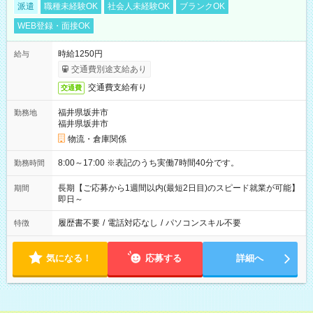
派遣
職種未経験OK
社会人未経験OK
ブランクOK
WEB登録・面接OK
時給1250円
給与
交通費別途支給あり
交通費支給有り
交通費
福井県坂井市
勤務地
福井県坂井市
物流・倉庫関係
8:00～17:00 ※表記のうち実働7時間40分です。
勤務時間
長期【ご応募から1週間以内(最短2日目)のスピード就業が可能】
期間
即日～
履歴書不要
/
電話対応なし
/
パソコンスキル不要
特徴
気になる！
応募する
詳細へ