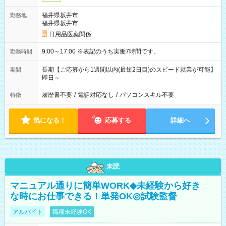
福井県坂井市
勤務地
福井県坂井市
日用品医薬関係
9:00～17:00 ※表記のうち実働7時間です。
勤務時間
長期【ご応募から1週間以内(最短2日目)のスピード就業が可能】
期間
即日～
履歴書不要
/
電話対応なし
/
パソコンスキル不要
特徴
気になる！
応募する
詳細へ
未読
マニュアル通りに簡単WORK◆未経験から好き
な時にお仕事できる！単発OK◎試験監督
アルバイト
職種未経験OK