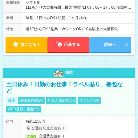
間】試用期間なし
シフト制
勤務時間
1日あたりの実働時間：最大7時間/日 09：00～17：00 ※勤務時
間は 試験により異なります。
単発・1日のみOK / 短期（1ヶ月以内）
期間
週1日からOK / 副業・WワークOK / 10名以上の大量募集
特徴
気になる！
応募する
詳細へ
未読
土日休み！日勤のお仕事！ラベル貼り、梱包な
ど
派遣
職種未経験OK
社会人未経験OK
ブランクOK
WEB登録・面接OK
時給1250円
給与
交通費別途支給あり
交通費支給有り
交通費