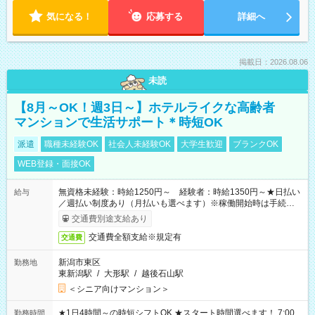
気になる！
応募する
詳細へ
掲載日：2026.08.06
未読
【8月～OK！週3日～】ホテルライクな高齢者
マンションで生活サポート＊時短OK
派遣
職種未経験OK
社会人未経験OK
大学生歓迎
ブランクOK
WEB登録・面接OK
無資格未経験：時給1250円～ 経験者：時給1350円～★日払い
給与
／週払い制度あり（月払いも選べます）※稼働開始時は手続き完
了次第のお支払いとなります。
交通費別途支給あり
交通費全額支給※規定有
交通費
新潟市東区
勤務地
東新潟駅
/
大形駅
/
越後石山駅
＜シニア向けマンション＞
★1日4時間～の時短シフトOK ★スタート時間選べます！ 7:00
勤務時間