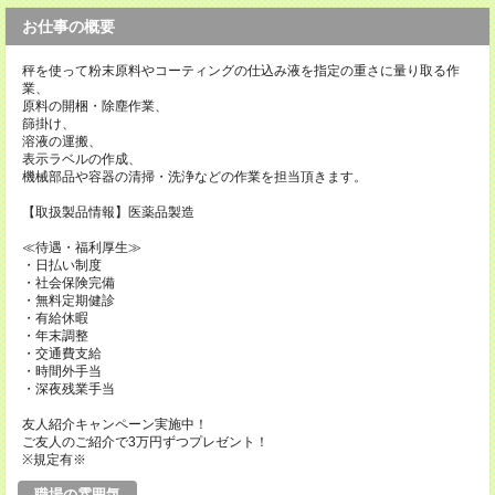
お仕事の概要
秤を使って粉末原料やコーティングの仕込み液を指定の重さに量り取る作
業、
原料の開梱・除塵作業、
篩掛け、
溶液の運搬、
表示ラベルの作成、
機械部品や容器の清掃・洗浄などの作業を担当頂きます。
【取扱製品情報】医薬品製造
≪待遇・福利厚生≫
・日払い制度
・社会保険完備
・無料定期健診
・有給休暇
・年末調整
・交通費支給
・時間外手当
・深夜残業手当
友人紹介キャンペーン実施中！
ご友人のご紹介で3万円ずつプレゼント！
※規定有※
職場の雰囲気