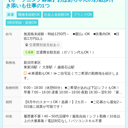
き添いも仕事の1つ
派遣
職種未経験OK
社会人未経験OK
ブランクOK
WEB登録・面接OK
無資格未経験：時給1250円～ ■週払いOK ■扶養内OK ■日
給与
収1万円以上
交通費別途支給あり
交通費全額支給（ガソリン代もOK！）
交通費
新潟市東区
勤務地
東新潟駅
/
大形駅
/
越後石山駅
≪車通勤もOK！≫ご自宅近くでご希望の勤務地を紹介しま
す。
9:00～18:00（休憩60分） ■ご希望があれば下記シフトもOK！
勤務時間
早番 7:00～16:00 遅番 10:00～19:00 夜勤 16:30～翌9:30 「家族
と休みを合わせたい」 「余裕を持って夕飯の準備がしたい」
「できれば残業はしたくない」 など、ご希望を教えてください
【8月中のスタートOK！急募！】2カ月～ ■ご応募から最短2～
期間
ね。 ※Wワーク希望の方へ 今ご覧のお仕事で希望する勤務時間
3日後に就業が可能です！
と、もう1つのお仕事の勤務時間。 合計で週40時間を超える場
合は応募できません。
履歴書不要
/
40～50代活躍中
/
服装自由
/
シフト勤務
/
10名以
特徴
上の大量募集
/
電話対応なし
/
パソコンスキル不要