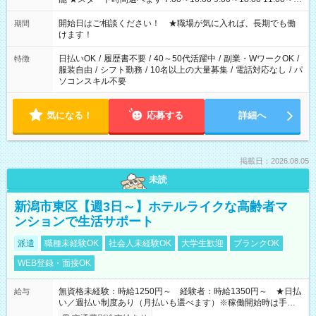
20:00 など 残業なし！ ※Wワークの場合、他のお仕事と合わせ
週40時間超の就業はご案内できません ※法令に基づき、週20時
開始日はご相談ください！ ★職場が気に入れば、長期でも働
期間
間以上勤務は社会保険への加入対象となります ※労働者派遣法
けます！
（日雇い派遣の原則禁止）により、短時間・短期間の就業はご
案内が難しい場合があります
日払いOK
/
履歴書不要
/
40～50代活躍中
/
副業・WワークOK
/
特徴
服装自由
/
シフト勤務
/
10名以上の大量募集
/
電話対応なし
/
パ
ソコンスキル不要
気になる！
応募する
詳細へ
掲載日：2026.08.05
未読
新潟市東区【週3日～】ホテルライクな高齢者マ
ンションで生活サポート
派遣
職種未経験OK
社会人未経験OK
大学生歓迎
ブランクOK
WEB登録・面接OK
無資格未経験：時給1250円～ 経験者：時給1350円～ ★日払
給与
い／週払い制度あり（月払いも選べます）※稼働開始時は手続き
完了次第のお支払いとなります。