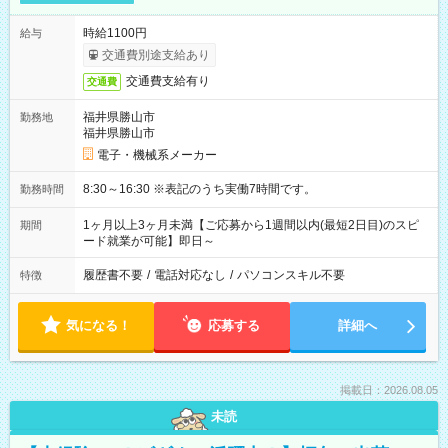
時給1100円
給与
交通費別途支給あり
交通費支給有り
交通費
福井県勝山市
勤務地
福井県勝山市
電子・機械系メーカー
8:30～16:30 ※表記のうち実働7時間です。
勤務時間
1ヶ月以上3ヶ月未満【ご応募から1週間以内(最短2日目)のスピ
期間
ード就業が可能】即日～
履歴書不要
/
電話対応なし
/
パソコンスキル不要
特徴
気になる！
応募する
詳細へ
掲載日：2026.08.05
未読