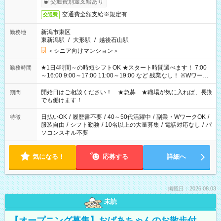
交通費別途支給あり
交通費全額支給※規定有
交通費
新潟市東区
勤務地
東新潟駅
/
大形駅
/
越後石山駅
＜シニア向けマンション＞
★1日4時間～の時短シフトOK ★スタート時間選べます！ 7:00
勤務時間
～16:00 9:00～17:00 11:00～19:00 など 残業なし！ ※Wワーク
の場合、他のお仕事と合わせ週40時間超の就業はご案内できま
せん ※法令に基づき、週20時間以上勤務は社会保険への加入対
開始日はご相談ください！ ★急募 ★職場が気に入れば、長期
期間
象となります ※労働者派遣法（日雇い派遣の原則禁止）によ
でも働けます！
り、短時間・短期間の就業はご案内が難しい場合があります
日払いOK
/
履歴書不要
/
40～50代活躍中
/
副業・WワークOK
/
特徴
服装自由
/
シフト勤務
/
10名以上の大量募集
/
電話対応なし
/
パ
ソコンスキル不要
気になる！
応募する
詳細へ
掲載日：2026.08.03
未読
【オープニング募集】おばあちゃんのお散歩付