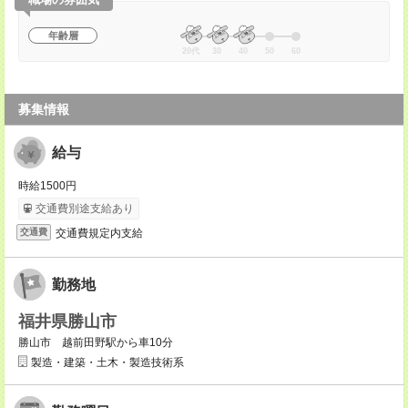
年齢層
20代
30
40
50
60
募集情報
給与
時給1500円
交通費別途支給あり
交通費規定内支給
交通費
勤務地
福井県勝山市
勝山市 越前田野駅から車10分
製造・建築・土木・製造技術系