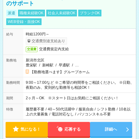
のサポート
派遣
職種未経験OK
社会人未経験OK
ブランクOK
WEB登録・面接OK
時給1200円～
給与
交通費別途支給あり
交通費規定内支給
交通費
新潟市北区
勤務地
豊栄駅
/
新崎駅
/
早通駅
/
…
【勤務地選べます】グループホーム
9:00～17:00など ※ご希望の時間帯をご相談ください。 ※日勤、
勤務時間
夜勤のみ、変則的な勤務等も相談OK！
2ヶ月～OK ※スタート日はお気軽にご相談ください！
期間
履歴書不要
/
40～50代活躍中
/
服装自由
/
シフト勤務
/
10名以
特徴
上の大量募集
/
電話対応なし
/
パソコンスキル不要
気になる！
応募する
詳細へ