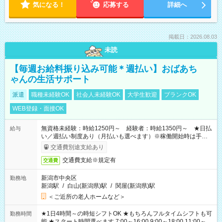
気になる！
応募する
詳細へ
掲載日：2026.08.03
未読
【毎週お給料振り込み可能＊週払い】おばあち
ゃんの生活サポート
派遣
職種未経験OK
社会人未経験OK
大学生歓迎
ブランクOK
WEB登録・面接OK
無資格未経験：時給1250円～ 経験者：時給1350円～ ★日払
給与
い／週払い制度あり（月払いも選べます）※稼働開始時は手続き
完了次第のお支払いとなります。
交通費別途支給あり
交通費支給※規定有
交通費
新潟市中央区
勤務地
新潟駅
/
白山(新潟県)駅
/
関屋(新潟県)駅
＜ご近所の老人ホームなど＞
★1日4時間～の時短シフトOK ★もちろんフルタイムシフトも可
勤務時間
能 ★スタート時間選べます 7:00～16:00 9:00～18:00 11:00～