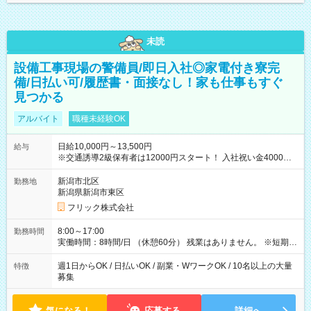
未読
設備工事現場の警備員/即日入社◎家電付き寮完
備/日払い可/履歴書・面接なし！家も仕事もすぐ
見つかる
アルバイト
職種未経験OK
日給10,000円～13,500円
給与
※交通誘導2級保有者は12000円スタート！ 入社祝い金4000円
【試用期間】試用期間なし
新潟市北区
勤務地
新潟県新潟市東区
フリック株式会社
8:00～17:00
勤務時間
実働時間：8時間/日 （休憩60分） 残業はありません。 ※短期の
募集は行っておりません。予めご了承くださいませ。
週1日からOK / 日払いOK / 副業・WワークOK / 10名以上の大量
特徴
募集
気になる！
応募する
詳細へ