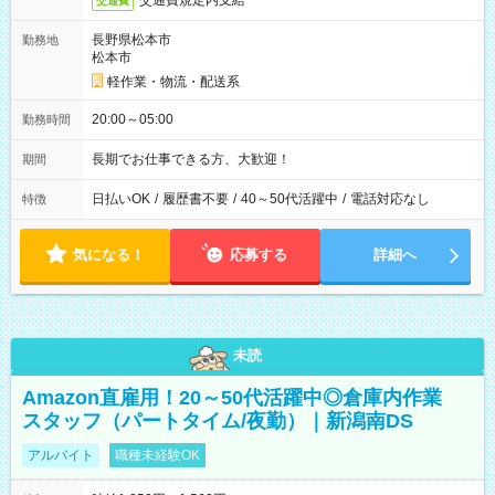
交通費規定内支給
交通費
長野県松本市
勤務地
松本市
軽作業・物流・配送系
20:00～05:00
勤務時間
長期でお仕事できる方、大歓迎！
期間
日払いOK
/
履歴書不要
/
40～50代活躍中
/
電話対応なし
特徴
気になる！
応募する
詳細へ
未読
Amazon直雇用！20～50代活躍中◎倉庫内作業
スタッフ（パートタイム/夜勤）｜新潟南DS
アルバイト
職種未経験OK