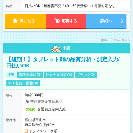
日払いOK
/
履歴書不要
/
40～50代活躍中
/
電話対応なし
特徴
気になる！
応募する
詳細へ
掲載日：2026.08.05
未読
【短期！】タブレット剤の品質分析・測定入力/
日払いOK
派遣
職種未経験OK
社会人未経験OK
ブランクOK
WEB登録・面接OK
時給1300円
給与
交通費別途支給あり
交通費規定内支給
交通費
富山県富山市
勤務地
速星駅から徒歩5分
オフィスワーク系