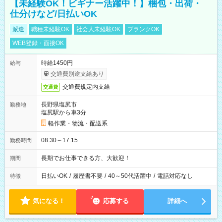
【未経験OK！ビギナー活躍中！】梱包・出荷・
仕分けなど/日払いOK
派遣
職種未経験OK
社会人未経験OK
ブランクOK
WEB登録・面接OK
時給1450円
給与
交通費別途支給あり
交通費規定内支給
交通費
長野県塩尻市
勤務地
塩尻駅から車3分
軽作業・物流・配送系
08:30～17:15
勤務時間
長期でお仕事できる方、大歓迎！
期間
日払いOK
/
履歴書不要
/
40～50代活躍中
/
電話対応なし
特徴
気になる！
応募する
詳細へ