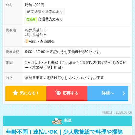
時給1200円
給与
交通費別途支給あり
交通費支給有り
交通費
福井県越前市
勤務地
福井県越前市
物流・倉庫関係
9:00～17:00 ※表記のうち実働6時間50分です。
勤務時間
1ヶ月以上3ヶ月未満【ご応募から1週間以内(最短2日目)のスピ
期間
ード就業が可能】即日～
履歴書不要
/
電話対応なし
/
パソコンスキル不要
特徴
気になる！
応募する
詳細へ
掲載日：2026.08.06
未読
年齢不問！速払いOK｜少人数施設で料理や掃除