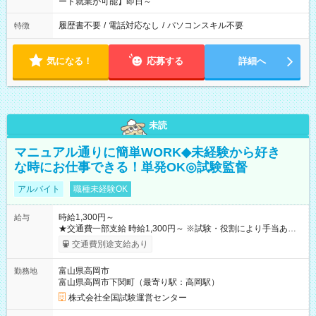
ード就業が可能】即日～
履歴書不要
/
電話対応なし
/
パソコンスキル不要
特徴
気になる！
応募する
詳細へ
未読
マニュアル通りに簡単WORK◆未経験から好き
な時にお仕事できる！単発OK◎試験監督
アルバイト
職種未経験OK
時給1,300円～
給与
★交通費一部支給 時給1,300円～ ※試験・役割により手当あり
※勤務回数により昇給あり 【即給（前払い）オプションあ
交通費別途支給あり
り！】 希望される場合、勤務から1週間ほどで給与の一部を受け
取れます。 ※手数料418円がかかります。 【過去試験日の収入
富山県高岡市
勤務地
例】 ・河合塾模擬試験 8:30～17:30（休憩1時間） 時給1,300円
富山県高岡市下関町（最寄り駅：高岡駅）
×8時間＝日収10,400円＋交通費 ※当日の役割により時給＋100
円の場合あり ・国家試験 7:00～13:30（休憩なし） 時給1,300
株式会社全国試験運営センター
円（役割手当＋100円）×6時間＝日収8,400円＋交通費 【試用期