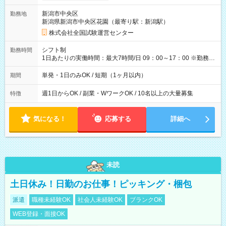
取れます。 ※手数料418円がかかります。 【過去試験日の収入
新潟市中央区
勤務地
例】 ・河合塾模擬試験 8:30～17:30（休憩1時間） 時給1,300円
新潟県新潟市中央区花園（最寄り駅：新潟駅）
×8時間＝日収10,400円＋交通費 ※当日の役割により時給＋100
円の場合あり ・国家試験 7:00～13:30（休憩なし） 時給1,300
株式会社全国試験運営センター
円（役割手当＋100円）×6時間＝日収8,400円＋交通費 【試用期
間】試用期間なし
シフト制
勤務時間
1日あたりの実働時間：最大7時間/日 09：00～17：00 ※勤務時
間は 試験により異なります。
単発・1日のみOK / 短期（1ヶ月以内）
期間
週1日からOK / 副業・WワークOK / 10名以上の大量募集
特徴
気になる！
応募する
詳細へ
未読
土日休み！日勤のお仕事！ピッキング・梱包
派遣
職種未経験OK
社会人未経験OK
ブランクOK
WEB登録・面接OK