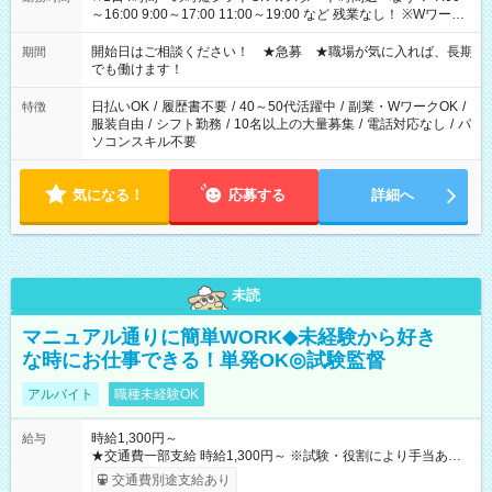
～16:00 9:00～17:00 11:00～19:00 など 残業なし！ ※Wワーク
の場合、他のお仕事と合わせ週40時間超の就業はご案内できま
せん ※法令に基づき、週20時間以上勤務は社会保険への加入対
開始日はご相談ください！ ★急募 ★職場が気に入れば、長期
期間
象となります ※労働者派遣法（日雇い派遣の原則禁止）によ
でも働けます！
り、短時間・短期間の就業はご案内が難しい場合があります
日払いOK
/
履歴書不要
/
40～50代活躍中
/
副業・WワークOK
/
特徴
服装自由
/
シフト勤務
/
10名以上の大量募集
/
電話対応なし
/
パ
ソコンスキル不要
気になる！
応募する
詳細へ
未読
マニュアル通りに簡単WORK◆未経験から好き
な時にお仕事できる！単発OK◎試験監督
アルバイト
職種未経験OK
時給1,300円～
給与
★交通費一部支給 時給1,300円～ ※試験・役割により手当あり
※勤務回数により昇給あり 【即給（前払い）オプションあ
交通費別途支給あり
り！】 希望される場合、勤務から1週間ほどで給与の一部を受け