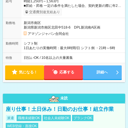
時給1,250円～1,563円
給与
■昇給・昇格 一定の条件を満たした場合、契約更新の際に年2回
まで昇給の機会があります。 ■正社員登用制度あり ※月末締/翌
交通費別途支給あり
月25日支払い ※時間外手当、別途支給 ※深夜割増賃金 (22:00～
翌5:00までは時給が25%UPします) ☆給与前払い制度有！
新潟市南区
勤務地
☆Amazon直雇用で安定して働けます！ 【試用期間】試用期間
新潟県新潟市南区北田中518-6 DPL新潟南A区画
あり 試用期間の長さ：1週間 雇用形態、給与は本採用時と同じ
です。
アマゾンジャパン合同会社
シフト制
勤務時間
1日あたりの実働時間：最大8時間/日 シフト例 ・21時～6時
日払いOK / 10名以上の大量募集
特徴
気になる！
応募する
詳細へ
未読
座り仕事！土日休み！日勤のお仕事！組立作業
派遣
職種未経験OK
社会人未経験OK
ブランクOK
WEB登録・面接OK