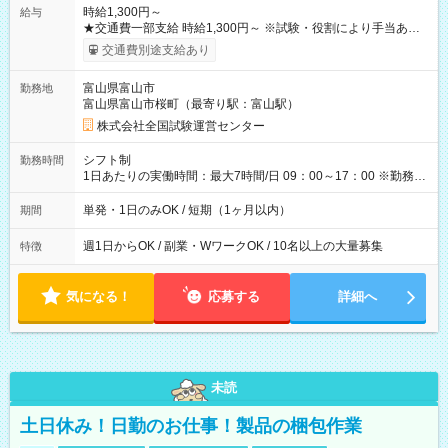
時給1,300円～
給与
★交通費一部支給 時給1,300円～ ※試験・役割により手当あり
※勤務回数により昇給あり 【即給（前払い）オプションあ
交通費別途支給あり
り！】 希望される場合、勤務から1週間ほどで給与の一部を受け
取れます。 ※手数料418円がかかります。 【過去試験日の収入
富山県富山市
勤務地
例】 ・河合塾模擬試験 8:30～17:30（休憩1時間） 時給1,300円
富山県富山市桜町（最寄り駅：富山駅）
×8時間＝日収10,400円＋交通費 ※当日の役割により時給＋100
円の場合あり ・国家試験 7:00～13:30（休憩なし） 時給1,300
株式会社全国試験運営センター
円（役割手当＋100円）×6時間＝日収8,400円＋交通費 【試用期
間】試用期間なし
シフト制
勤務時間
1日あたりの実働時間：最大7時間/日 09：00～17：00 ※勤務時
間は 試験により異なります。
単発・1日のみOK / 短期（1ヶ月以内）
期間
週1日からOK / 副業・WワークOK / 10名以上の大量募集
特徴
気になる！
応募する
詳細へ
未読
土日休み！日勤のお仕事！製品の梱包作業