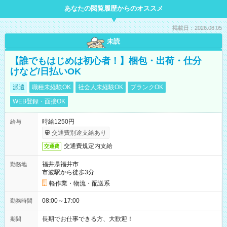
あなたの閲覧履歴からのオススメ
掲載日：2026.08.05
未読
【誰でもはじめは初心者！】梱包・出荷・仕分
けなど/日払いOK
派遣
職種未経験OK
社会人未経験OK
ブランクOK
WEB登録・面接OK
時給1250円
給与
交通費別途支給あり
交通費規定内支給
交通費
福井県福井市
勤務地
市波駅から徒歩3分
軽作業・物流・配送系
08:00～17:00
勤務時間
長期でお仕事できる方、大歓迎！
期間