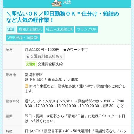
未読
＼即払いＯＫ／即日勤務ＯＫ＊仕分け・箱詰め
など人気の軽作業！
派遣
職種未経験OK
社会人未経験OK
ブランクOK
WEB登録・面接OK
時給1100円～1500円 ★Wワーク不可
給与
交通費別途支給あり
交通費全額支給
交通費
新潟市東区
勤務地
越後石山駅
/
東新潟駅
/
大形駅
新潟市東区など…勤務地多数！通いやすい勤務地をご紹介し
ます。
週5フルタイムがメインです！ ＜勤務時間の例＞ 8:00～17:00
勤務時間
8:30～17:30 9:00～18:00 10:00～19:00 20:30～翌5:30 など ★
その他にも勤務時間多数！ 日勤のみ、残業なし、交替制など
ご希望を教えてください！
即日～長期 ★応募から「最短2日後」に勤務OK！スタート日
期間
はご相談ください。
日払いOK
/
履歴書不要
/
40～50代活躍中
/
電話対応なし
/
パソ
特徴