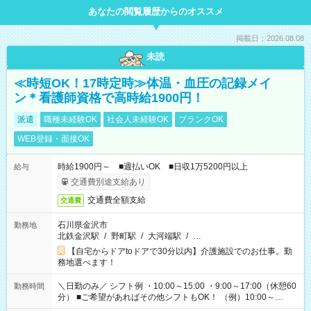
あなたの閲覧履歴からのオススメ
掲載日：2026.08.08
未読
≪時短OK！17時定時≫体温・血圧の記録メイ
ン＊看護師資格で高時給1900円！
派遣
職種未経験OK
社会人未経験OK
ブランクOK
WEB登録・面接OK
時給1900円～ ■週払いOK ■日収1万5200円以上
給与
交通費別途支給あり
交通費全額支給
交通費
石川県金沢市
勤務地
北鉄金沢駅
/
野町駅
/
大河端駅
/
…
【自宅からドアtoドアで30分以内】介護施設でのお仕事。勤
務地選べます！
＼日勤のみ／ シフト例 ・10:00～15:00 ・9:00～17:00（休憩60
勤務時間
分） ■ご希望があればその他シフトもOK！ （例）10:00～
19:00 など 「家族とお休みを合わせたい」 「できれば残業は