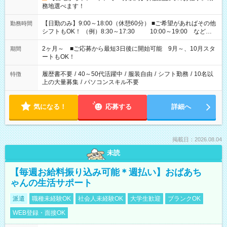
務地選べます！
【日勤のみ】9:00～18:00（休憩60分） ■ご希望があればその他
勤務時間
シフトもOK！ （例）8:30～17:30 10:00～19:00 など
「家族とお休みを合わせたい」 「できれば残業はしたくない」
など、あなたのご希望に沿ったお仕事をご紹介します！ ※Wワ
2ヶ月～ ■ご応募から最短3日後に開始可能 9月～、10月スタ
期間
ーク希望の方へ 今ご覧のお仕事で希望する勤務時間と、もう1つ
ートもOK！
のお仕事の勤務時間。 合計で週40時間を超える場合は応募でき
ません
履歴書不要
/
40～50代活躍中
/
服装自由
/
シフト勤務
/
10名以
特徴
上の大量募集
/
パソコンスキル不要
気になる！
応募する
詳細へ
掲載日：2026.08.04
未読
【毎週お給料振り込み可能＊週払い】おばあち
ゃんの生活サポート
派遣
職種未経験OK
社会人未経験OK
大学生歓迎
ブランクOK
WEB登録・面接OK