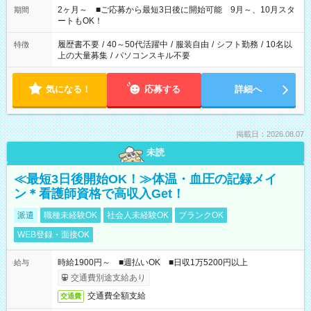
したくない」 など、あなたのご希望に沿ったお仕事をご紹介し
2ヶ月～ ■ご応募から最短3日後に開始可能 9月～、10月スタ
期間
ます！ ※Wワーク希望の方へ 今ご覧のお仕事で希望する勤務時
ートもOK！
間と、もう1つのお仕事の勤務時間。 合計で週40時間を超える
場合は応募できません
履歴書不要
/
40～50代活躍中
/
服装自由
/
シフト勤務
/
10名以
特徴
上の大量募集
/
パソコンスキル不要
気になる！
応募する
詳細へ
掲載日：2026.08.07
未読
≪最短3日後開始OK！≫体温・血圧の記録メイ
ン＊看護師資格で高収入Get！
派遣
職種未経験OK
社会人未経験OK
ブランクOK
WEB登録・面接OK
時給1900円～ ■週払いOK ■日収1万5200円以上
給与
交通費別途支給あり
交通費全額支給
交通費