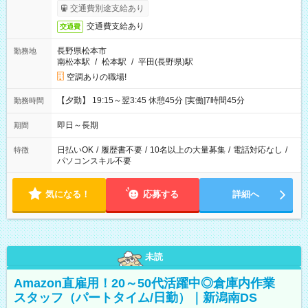
1230円・深夜時給1538円となります。
交通費別途支給あり
交通費支給あり
交通費
長野県松本市
勤務地
南松本駅
/
松本駅
/
平田(長野県)駅
空調ありの職場!
【夕勤】 19:15～翌3:45 休憩45分 [実働]7時間45分
勤務時間
即日～長期
期間
日払いOK
/
履歴書不要
/
10名以上の大量募集
/
電話対応なし
/
特徴
パソコンスキル不要
気になる！
応募する
詳細へ
未読
Amazon直雇用！20～50代活躍中◎倉庫内作業
スタッフ（パートタイム/日勤）｜新潟南DS