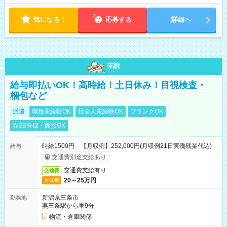
気になる！
応募する
詳細へ
未読
給与即払いOK！高時給！土日休み！目視検査・
梱包など
派遣
職種未経験OK
社会人未経験OK
ブランクOK
WEB登録・面接OK
時給1500円 【月収例】252,000円(月収例21日実働残業代込)
給与
交通費別途支給あり
交通費支給有り
交通費
20～25万円
月収例
新潟県三条市
勤務地
燕三条駅から車9分
物流・倉庫関係