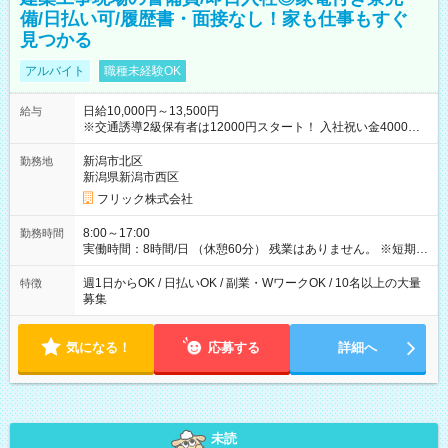
備/日払い可/履歴書・面接なし！家も仕事もすぐ
見つかる
アルバイト
職種未経験OK
日給10,000円～13,500円
給与
※交通誘導2級保有者は12000円スタート！ 入社祝い金4000円
【試用期間】試用期間なし
新潟市北区
勤務地
新潟県新潟市西区
フリック株式会社
8:00～17:00
勤務時間
実働時間：8時間/日 （休憩60分） 残業はありません。 ※短期の
募集は行っておりません。予めご了承くださいませ。
週1日からOK / 日払いOK / 副業・WワークOK / 10名以上の大量
特徴
募集
気になる！
応募する
詳細へ
未読