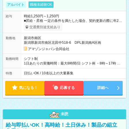
アルバイト
職種未経験OK
時給1,250円～1,250円
給与
■昇給・昇格 一定の条件を満たした場合、契約更新の際に年2回
まで昇給の機会があります。 ■正社員登用制度あり ※月末締/翌
交通費別途支給あり
月25日支払い ※時間外手当、別途支給 ※深夜割増賃金 (22:00～
翌5:00までは時給が25%UPします) ☆給与前払い制度有！
新潟市南区
勤務地
☆Amazon直雇用で安定して働けます！ 【試用期間】試用期間
新潟県新潟市南区北田中518-6 DPL新潟南A区画
あり 試用期間の長さ：1週間 雇用形態、給与は本採用時と同じ
です。
アマゾンジャパン合同会社
シフト制
勤務時間
1日あたりの実働時間：最大8時間/日 シフト例 ・8時～17時 ・
12時～21時
日払いOK / 10名以上の大量募集
特徴
気になる！
応募する
詳細へ
未読
給与即払いOK！高時給！土日休み！製品の組立