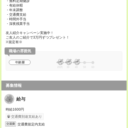
・無料定期健診
・有給休暇
・年末調整
・交通費支給
・時間外手当
・深夜残業手当
友人紹介キャンペーン実施中！
ご友人のご紹介で3万円ずつプレゼント！
※規定有※
職場の雰囲気
年齢層
20代
30
40
50
60
募集情報
給与
時給1600円
交通費別途支給あり
交通費規定内支給
交通費