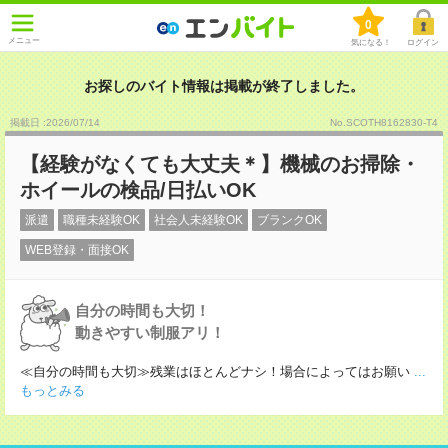
0
メニュー
気になる！
ログイン
お探しのバイト情報は掲載が終了しました。
掲載日 :2026
/
07
/
14
No.SCOTH8162830-T4
【経験がなくても大丈夫＊】機械のお掃除・
ホイールの検品/日払いOK
派遣
職種未経験OK
社会人未経験OK
ブランクOK
WEB登録・面接OK
自分の時間も大切！
動きやすい制服アリ！
≪自分の時間も大切≫残業はほとんどナシ！場合によってはお願い
...
もっとみる