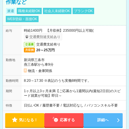
作業など
派遣
職種未経験OK
社会人未経験OK
ブランクOK
WEB登録・面接OK
時給1400円 【月収例】235000円以上可能(
給与
交通費別途支給あり
交通費支給有り
交通費
20～25万円
月収例
新潟県三条市
勤務地
燕三条駅から車9分
物流・倉庫関係
8:20～17:30 ※表記のうち実働8時間です。
勤務時間
1ヶ月以上3ヶ月未満【ご応募から1週間以内(最短2日目)のスピ
期間
ード就業が可能】即日～
日払いOK
/
履歴書不要
/
電話対応なし
/
パソコンスキル不要
特徴
気になる！
応募する
詳細へ