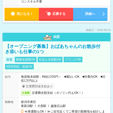
コンスキル不要
気になる！
応募する
詳細へ
掲載日：2026.08.03
未読
【オープニング募集】おばあちゃんのお散歩付
き添いも仕事の1つ
派遣
職種未経験OK
社会人未経験OK
ブランクOK
WEB登録・面接OK
無資格未経験：時給1250円～ ■週払いOK ■扶養内OK ■日
給与
収1万円以上
交通費別途支給あり
交通費全額支給（ガソリン代もOK！）
交通費
新潟市東区
勤務地
東新潟駅
/
大形駅
/
越後石山駅
≪車通勤もOK！≫ご自宅近くでご希望の勤務地を紹介しま