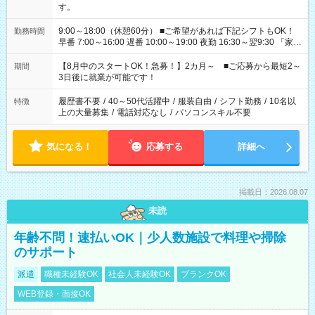
す。
9:00～18:00（休憩60分） ■ご希望があれば下記シフトもOK！
勤務時間
早番 7:00～16:00 遅番 10:00～19:00 夜勤 16:30～翌9:30 「家族
と休みを合わせたい」 「余裕を持って夕飯の準備がしたい」
「できれば残業はしたくない」 など、ご希望を教えてください
【8月中のスタートOK！急募！】2カ月～ ■ご応募から最短2～
期間
ね。 ※Wワーク希望の方へ 今ご覧のお仕事で希望する勤務時間
3日後に就業が可能です！
と、もう1つのお仕事の勤務時間。 合計で週40時間を超える場
合は応募できません。
履歴書不要
/
40～50代活躍中
/
服装自由
/
シフト勤務
/
10名以
特徴
上の大量募集
/
電話対応なし
/
パソコンスキル不要
気になる！
応募する
詳細へ
掲載日：2026.08.07
未読
年齢不問！速払いOK｜少人数施設で料理や掃除
のサポート
派遣
職種未経験OK
社会人未経験OK
ブランクOK
WEB登録・面接OK