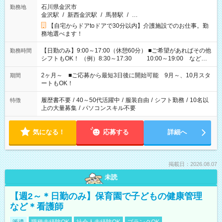
石川県金沢市
勤務地
金沢駅
/
新西金沢駅
/
馬替駅
/
…
【自宅からドアtoドアで30分以内】介護施設でのお仕事。勤
務地選べます！
【日勤のみ】9:00～17:00（休憩60分） ■ご希望があればその他
勤務時間
シフトもOK！ （例）8:30～17:30 10:00～19:00 など
「家族とお休みを合わせたい」 「できれば残業はしたくない」
など、あなたのご希望に沿ったお仕事をご紹介します！ ※Wワ
2ヶ月～ ■ご応募から最短3日後に開始可能 9月～、10月スタ
期間
ーク希望の方へ 今ご覧のお仕事で希望する勤務時間と、もう1つ
ートもOK！
のお仕事の勤務時間。 合計で週40時間を超える場合は応募でき
ません
履歴書不要
/
40～50代活躍中
/
服装自由
/
シフト勤務
/
10名以
特徴
上の大量募集
/
パソコンスキル不要
気になる！
応募する
詳細へ
掲載日：2026.08.07
未読
【週2～＊日勤のみ】保育園で子どもの健康管理
など＊看護師