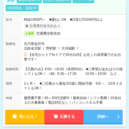
派遣
職種未経験OK
社会人未経験OK
ブランクOK
WEB登録・面接OK
時給1900円～ ■週払いOK ■日収1万5200円以上
給与
交通費別途支給あり
交通費全額支給
交通費
石川県金沢市
勤務地
北鉄金沢駅
/
野町駅
/
大河端駅
/
…
【自宅からドアtoドアで30分以内】お近くの保育園でのお仕
事です！
【日勤のみ】9:00～18:00（休憩60分） ■ご希望があればその他
勤務時間
シフトもOK！ （例）8:30～17:30 10:00～19:00 など
「家族とお休みを合わせたい」 「余裕を持って夕飯の準備がし
たい」 「できれば残業はしたくない」 など、ご希望があれば教
2ヶ月～ ■ご応募から最短3日後に開始可能 9月～、10月スタ
期間
えてくださいね。 ※Wワーク希望の方へ 今ご覧のお仕事で希望
ートもOK！
する勤務時間と、もう1つのお仕事の勤務時間。 合計で週40時
間を超える場合は応募できません
履歴書不要
/
40～50代活躍中
/
服装自由
/
シフト勤務
/
10名以
特徴
上の大量募集
/
電話対応なし
/
パソコンスキル不要
気になる！
応募する
詳細へ