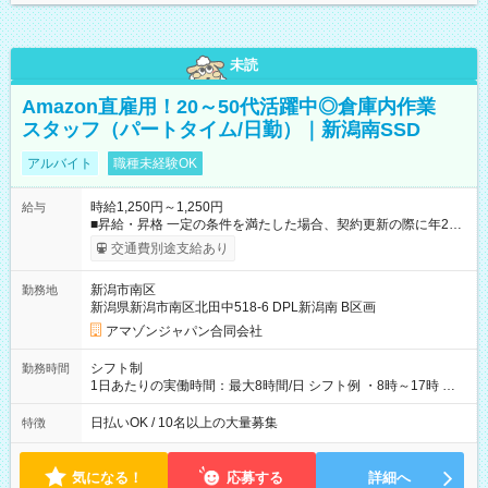
未読
Amazon直雇用！20～50代活躍中◎倉庫内作業
スタッフ（パートタイム/日勤）｜新潟南SSD
アルバイト
職種未経験OK
時給1,250円～1,250円
給与
■昇給・昇格 一定の条件を満たした場合、契約更新の際に年2回
まで昇給の機会があります。 ■正社員登用制度あり ※月末締/翌
交通費別途支給あり
月25日支払い ※時間外手当、別途支給 ※深夜割増賃金 (22:00～
翌5:00までは時給が25%UPします) ☆給与前払い制度有！
新潟市南区
勤務地
☆Amazon直雇用で安定して働けます！ 【試用期間】試用期間
新潟県新潟市南区北田中518-6 DPL新潟南 B区画
あり 試用期間の長さ：1週間 雇用形態、給与は本採用時と同じ
です。
アマゾンジャパン合同会社
シフト制
勤務時間
1日あたりの実働時間：最大8時間/日 シフト例 ・8時～17時 ・
12時～21時
日払いOK / 10名以上の大量募集
特徴
気になる！
応募する
詳細へ