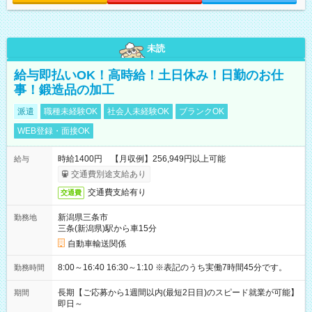
未読
給与即払いOK！高時給！土日休み！日勤のお仕
事！鍛造品の加工
派遣
職種未経験OK
社会人未経験OK
ブランクOK
WEB登録・面接OK
時給1400円 【月収例】256,949円以上可能
給与
交通費別途支給あり
交通費支給有り
交通費
新潟県三条市
勤務地
三条(新潟県)駅から車15分
自動車輸送関係
8:00～16:40 16:30～1:10 ※表記のうち実働7時間45分です。
勤務時間
長期【ご応募から1週間以内(最短2日目)のスピード就業が可能】
期間
即日～