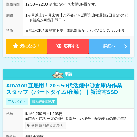
12:50～22:00 ※表記のうち実働8時間です。
勤務時間
1ヶ月以上3ヶ月未満【ご応募から1週間以内(最短2日目)のスピ
期間
ード就業が可能】即日～
日払いOK
/
履歴書不要
/
電話対応なし
/
パソコンスキル不要
特徴
気になる！
応募する
詳細へ
未読
Amazon直雇用！20～50代活躍中◎倉庫内作業
スタッフ（パートタイム/夜勤）｜新潟南SSD
アルバイト
職種未経験OK
時給1,250円～1,563円
給与
■昇給・昇格 一定の条件を満たした場合、契約更新の際に年2回
まで昇給の機会があります。 ■正社員登用制度あり ※月末締/翌
交通費別途支給あり
月25日支払い ※時間外手当、別途支給 ※深夜割増賃金 (22:00～
翌5:00までは時給が25%UPします) ☆給与前払い制度有！