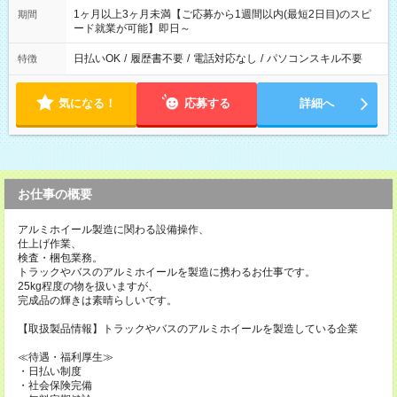
1ヶ月以上3ヶ月未満【ご応募から1週間以内(最短2日目)のスピ
期間
ード就業が可能】即日～
日払いOK
/
履歴書不要
/
電話対応なし
/
パソコンスキル不要
特徴
気になる！
応募する
詳細へ
お仕事の概要
アルミホイール製造に関わる設備操作、
仕上げ作業、
検査・梱包業務。
トラックやバスのアルミホイールを製造に携わるお仕事です。
25kg程度の物を扱いますが、
完成品の輝きは素晴らしいです。
【取扱製品情報】トラックやバスのアルミホイールを製造している企業
≪待遇・福利厚生≫
・日払い制度
・社会保険完備