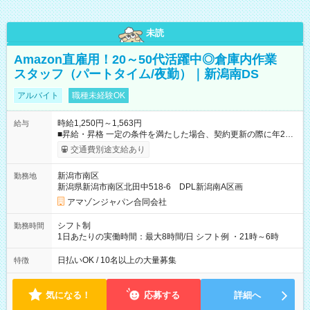
未読
Amazon直雇用！20～50代活躍中◎倉庫内作業
スタッフ（パートタイム/夜勤）｜新潟南DS
アルバイト
職種未経験OK
時給1,250円～1,563円
給与
■昇給・昇格 一定の条件を満たした場合、契約更新の際に年2回
まで昇給の機会があります。 ■正社員登用制度あり ※月末締/翌
交通費別途支給あり
月25日支払い ※時間外手当、別途支給 ※深夜割増賃金 (22:00～
翌5:00までは時給が25%UPします) ☆給与前払い制度有！
新潟市南区
勤務地
☆Amazon直雇用で安定して働けます！ 【試用期間】試用期間
新潟県新潟市南区北田中518-6 DPL新潟南A区画
あり 試用期間の長さ：1週間 雇用形態、給与は本採用時と同じ
です。
アマゾンジャパン合同会社
シフト制
勤務時間
1日あたりの実働時間：最大8時間/日 シフト例 ・21時～6時
日払いOK / 10名以上の大量募集
特徴
気になる！
応募する
詳細へ