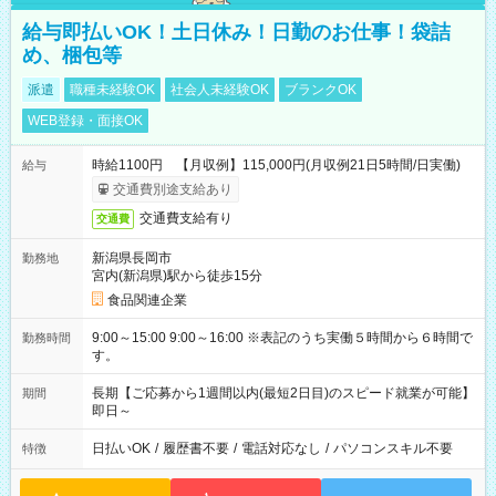
給与即払いOK！土日休み！日勤のお仕事！袋詰
め、梱包等
派遣
職種未経験OK
社会人未経験OK
ブランクOK
WEB登録・面接OK
時給1100円 【月収例】115,000円(月収例21日5時間/日実働)
給与
交通費別途支給あり
交通費支給有り
交通費
新潟県長岡市
勤務地
宮内(新潟県)駅から徒歩15分
食品関連企業
9:00～15:00 9:00～16:00 ※表記のうち実働５時間から６時間で
勤務時間
す。
長期【ご応募から1週間以内(最短2日目)のスピード就業が可能】
期間
即日～
日払いOK
/
履歴書不要
/
電話対応なし
/
パソコンスキル不要
特徴