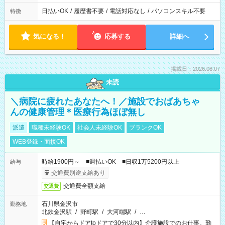
日払いOK
/
履歴書不要
/
電話対応なし
/
パソコンスキル不要
特徴
気になる！
応募する
詳細へ
掲載日：2026.08.07
未読
＼病院に疲れたあなたへ！／施設でおばあちゃ
んの健康管理＊医療行為ほぼ無し
派遣
職種未経験OK
社会人未経験OK
ブランクOK
WEB登録・面接OK
時給1900円～ ■週払いOK ■日収1万5200円以上
給与
交通費別途支給あり
交通費全額支給
交通費
石川県金沢市
勤務地
北鉄金沢駅
/
野町駅
/
大河端駅
/
…
【自宅からドアtoドアで30分以内】介護施設でのお仕事。勤