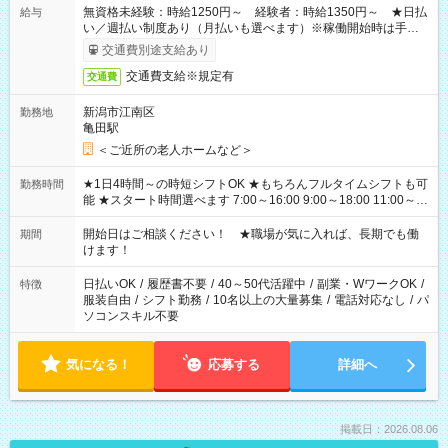
無資格未経験：時給1250円～ 経験者：時給1350円～ ★日払
給与
い／週払い制度あり（月払いも選べます）※稼働開始時は手続き
完了次第のお支払いとなります。
交通費別途支給あり
交通費支給※規定有
交通費
新潟市江南区
勤務地
亀田駅
＜ご近所の老人ホームなど＞
★1日4時間～の時短シフトOK ★もちろんフルタイムシフトも可
勤務時間
能 ★スタート時間選べます 7:00～16:00 9:00～18:00 11:00～
20:00 など 残業なし！ ※Wワークの場合、他のお仕事と合わせ
週40時間超の就業はご案内できません ※法令に基づき、週20時
開始日はご相談ください！ ★職場が気に入れば、長期でも働
期間
間以上勤務は社会保険への加入対象となります ※労働者派遣法
けます！
（日雇い派遣の原則禁止）により、短時間・短期間の就業はご
案内が難しい場合があります
日払いOK
/
履歴書不要
/
40～50代活躍中
/
副業・WワークOK
/
特徴
服装自由
/
シフト勤務
/
10名以上の大量募集
/
電話対応なし
/
パ
ソコンスキル不要
気になる！
応募する
詳細へ
掲載日：2026.08.06