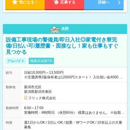
気になる！
応募する
詳細へ
未読
設備工事現場の警備員/即日入社◎家電付き寮完
備/日払い可/履歴書・面接なし！家も仕事もすぐ
見つかる
アルバイト
職種未経験OK
日給10,000円～13,500円
給与
※交通誘導2級保有者は12000円スタート！ 入社祝い金4000円
【試用期間】試用期間なし
新潟市北区
勤務地
新潟県新潟市東区
フリック株式会社
8:00～17:00
勤務時間
実働時間：8時間/日 （休憩60分） 残業はありません。 ※短期の
募集は行っておりません。予めご了承くださいませ。
週1日からOK / 日払いOK / 副業・WワークOK / 10名以上の大量
特徴
募集