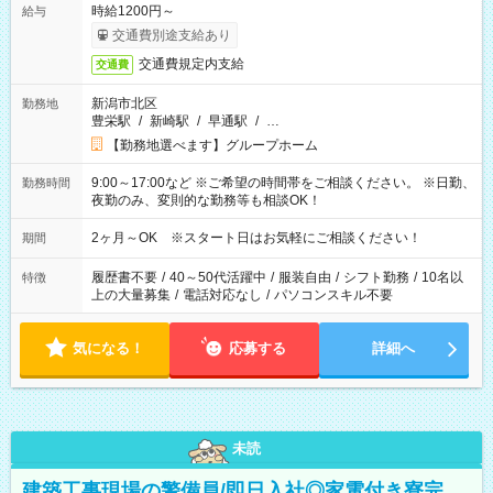
時給1200円～
給与
交通費別途支給あり
交通費規定内支給
交通費
新潟市北区
勤務地
豊栄駅
/
新崎駅
/
早通駅
/
…
【勤務地選べます】グループホーム
9:00～17:00など ※ご希望の時間帯をご相談ください。 ※日勤、
勤務時間
夜勤のみ、変則的な勤務等も相談OK！
2ヶ月～OK ※スタート日はお気軽にご相談ください！
期間
履歴書不要
/
40～50代活躍中
/
服装自由
/
シフト勤務
/
10名以
特徴
上の大量募集
/
電話対応なし
/
パソコンスキル不要
気になる！
応募する
詳細へ
未読
建築工事現場の警備員/即日入社◎家電付き寮完