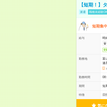
【短期！】タ
派遣
職種未経験O
短期集中
時給
給与
交
富
勤務地
速
08
勤務時間
短
期間
日
特徴
気に