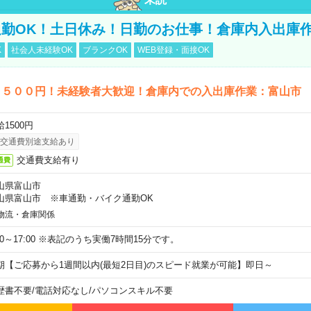
勤OK！土日休み！日勤のお仕事！倉庫内入出庫
K
社会人未経験OK
ブランクOK
WEB登録・面接OK
１５００円！未経験者大歓迎！倉庫内での入出庫作業：富山市
1500円
交通費別途支給あり
交通費支給有り
通費
山県富山市
山県富山市 ※車通勤・バイク通勤OK
物流・倉庫関係
:30～17:00 ※表記のうち実働7時間15分です。
期【ご応募から1週間以内(最短2日目)のスピード就業が可能】即日～
歴書不要
/
電話対応なし
/
パソコンスキル不要