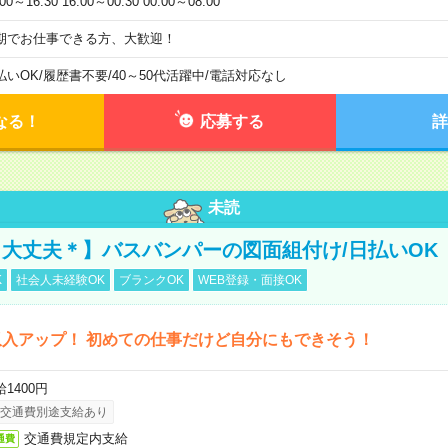
:00～16:30 16:00～00:30 00:00～08:00
期でお仕事できる方、大歓迎！
払いOK
/
履歴書不要
/
40～50代活躍中
/
電話対応なし
なる！
応募する
詳
未読
大丈夫＊】バスバンパーの図面組付け/日払いOK
K
社会人未経験OK
ブランクOK
WEB登録・面接OK
入アップ！ 初めての仕事だけど自分にもできそう！
1400円
交通費別途支給あり
交通費規定内支給
通費