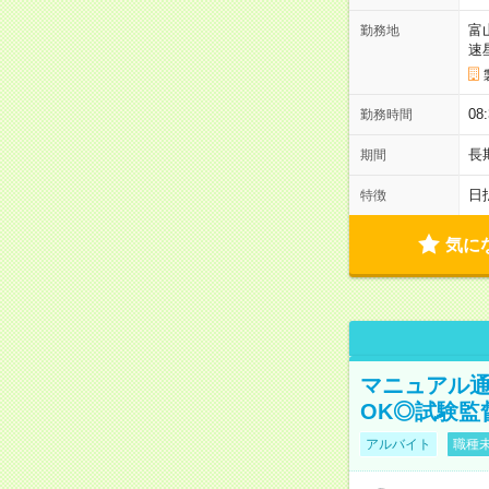
富
勤務地
速
08
勤務時間
長
期間
日
特徴
気に
マニュアル通
OK◎試験監
アルバイト
職種未