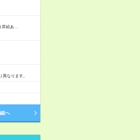
り昇給あ…
より異なります。
細へ