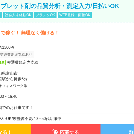
ブレット剤の品質分析・測定入力/日払いOK
K
社会人未経験OK
ブランクOK
WEB登録・面接OK
で稼ぐ！ 無理なく働ける！
1300円
交通費別途支給あり
交通費規定内支給
通費
山県富山市
星駅から徒歩5分
オフィスワーク系
:00～16:40
期でのお仕事です！
払いOK
/
履歴書不要
/
40～50代活躍中
なる！
応募する
詳