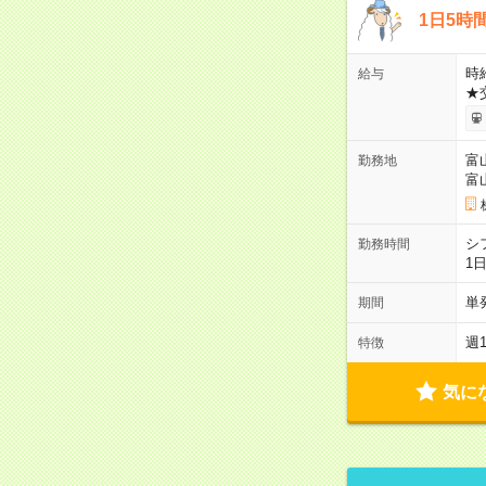
1日5時
時給
給与
★
富
勤務地
富
シ
勤務時間
1
単
期間
週
特徴
気に