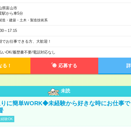
山県富山市
星駅から車5分
製造・建築・土木・製造技術系
:30～17:15
期でお仕事できる方、大歓迎！
払いOK
/
履歴書不要
/
電話対応なし
なる！
応募する
詳
未読
りに簡単WORK◆未経験から好きな時にお仕事で
督
経験OK