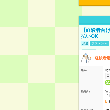
【経験者向け
払いOK
派遣
ブランクOK
経験者活
時給
給与
交
富
勤務地
千