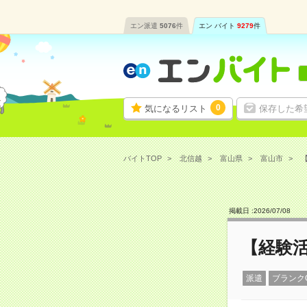
エン派遣
5076
件
エン バイト
9279
件
0
気になるリスト
保存した希
バイトTOP
北信越
富山県
富山市
【
掲載日 :
2026
/
07
/
08
【経験
派遣
ブランク