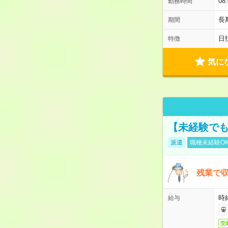
08
勤務時間
長
期間
日
特徴
気に
【未経験でも
派遣
職種未経験O
残業で収
時給
給与
交