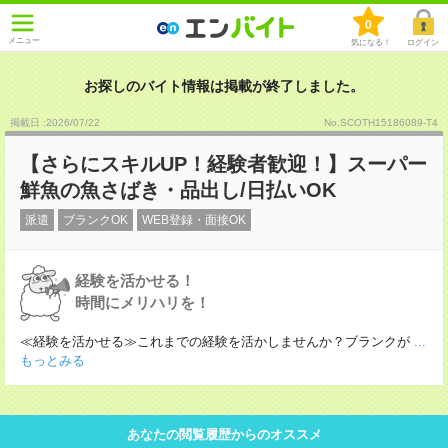
0
メニュー
気になる！
ログイン
お探しのバイト情報は掲載が終了しました。
掲載日 :2026
/
07
/
22
No.SCOTH15186089-T4
【さらにスキルUP！経験者歓迎！】スーパー
鮮魚の魚さばき・品出し/日払いOK
派遣
ブランクOK
WEB登録・面接OK
経験を活かせる！
時間にメリハリを！
≪経験を活かせる≫これまでの経験を活かしませんか？ブランクが
...
もっとみる
あなたの閲覧履歴からのオススメ