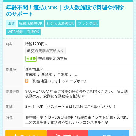
年齢不問！速払いOK｜少人数施設で料理や掃除
のサポート
派遣
職種未経験OK
社会人未経験OK
ブランクOK
WEB登録・面接OK
時給1200円～
給与
交通費別途支給あり
交通費規定内支給
交通費
新潟市北区
勤務地
豊栄駅
/
新崎駅
/
早通駅
/
…
【勤務地選べます】グループホーム
9:00～17:00など ※ご希望の時間帯をご相談ください。 ※日勤、
勤務時間
夜勤のみ、変則的な勤務等も相談OK！
2ヶ月～OK ※スタート日はお気軽にご相談ください！
期間
履歴書不要
/
40～50代活躍中
/
服装自由
/
シフト勤務
/
10名以
特徴
上の大量募集
/
電話対応なし
/
パソコンスキル不要