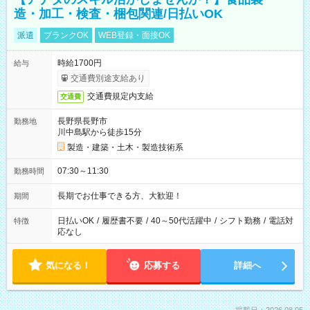
造・加工・検査・梱包関連/日払いOK
派遣
ブランクOK
WEB登録・面接OK
時給1700円
給与
交通費別途支給あり
交通費規定内支給
交通費
長野県長野市
勤務地
川中島駅から徒歩15分
製造・建築・土木・製造技術系
07:30～11:30
勤務時間
長期でお仕事できる方、大歓迎！
期間
日払いOK
/
履歴書不要
/
40～50代活躍中
/
シフト勤務
/
電話対
特徴
応なし
気になる！
応募する
詳細へ