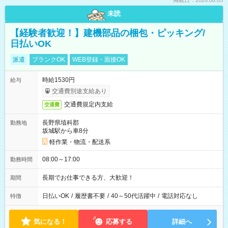
掲載日：2026.08.05
未読
【経験者歓迎！】建機部品の梱包・ピッキング/
日払いOK
派遣
ブランクOK
WEB登録・面接OK
時給1530円
給与
交通費別途支給あり
交通費規定内支給
交通費
長野県埴科郡
勤務地
坂城駅から車8分
軽作業・物流・配送系
08:00～17:00
勤務時間
長期でお仕事できる方、大歓迎！
期間
日払いOK
/
履歴書不要
/
40～50代活躍中
/
電話対応なし
特徴
気になる！
応募する
詳細へ