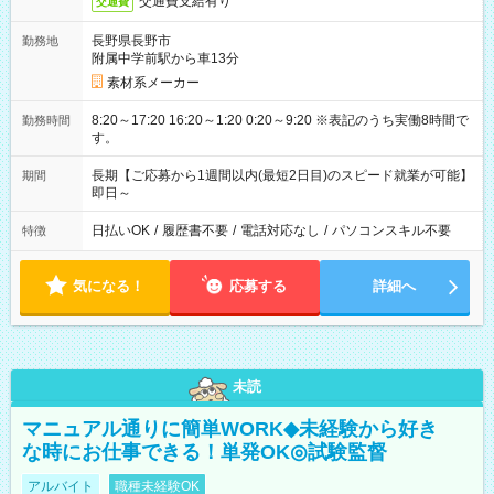
交通費支給有り
交通費
長野県長野市
勤務地
附属中学前駅から車13分
素材系メーカー
8:20～17:20 16:20～1:20 0:20～9:20 ※表記のうち実働8時間で
勤務時間
す。
長期【ご応募から1週間以内(最短2日目)のスピード就業が可能】
期間
即日～
日払いOK
/
履歴書不要
/
電話対応なし
/
パソコンスキル不要
特徴
気になる！
応募する
詳細へ
未読
マニュアル通りに簡単WORK◆未経験から好き
な時にお仕事できる！単発OK◎試験監督
アルバイト
職種未経験OK