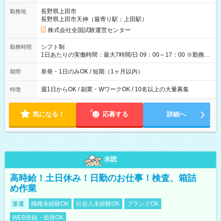
取れます。 ※手数料418円がかかります。 【過去試験日の収入
長野県上田市
勤務地
例】 ・河合塾模擬試験 8:30～17:30（休憩1時間） 時給1,300円
長野県上田市天神（最寄り駅：上田駅）
×8時間＝日収10,400円＋交通費 ※当日の役割により時給＋100
円の場合あり ・国家試験 7:00～13:30（休憩なし） 時給1,300
株式会社全国試験運営センター
円（役割手当＋100円）×6時間＝日収8,400円＋交通費 【試用期
間】試用期間なし
シフト制
勤務時間
1日あたりの実働時間：最大7時間/日 09：00～17：00 ※勤務時
間は 試験により異なります。
単発・1日のみOK / 短期（1ヶ月以内）
期間
週1日からOK / 副業・WワークOK / 10名以上の大量募集
特徴
気になる！
応募する
詳細へ
未読
高時給！土日休み！日勤のお仕事！検査、箱詰
め作業
派遣
職種未経験OK
社会人未経験OK
ブランクOK
WEB登録・面接OK