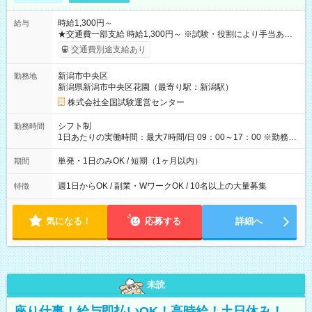
時給1,300円～
給与
★交通費一部支給 時給1,300円～ ※試験・役割により手当あり
※勤務回数により昇給あり 【即給（前払い）オプションあ
交通費別途支給あり
り！】 希望される場合、勤務から1週間ほどで給与の一部を受け
取れます。 ※手数料418円がかかります。 【過去試験日の収入
新潟市中央区
勤務地
例】 ・河合塾模擬試験 8:30～17:30（休憩1時間） 時給1,300円
新潟県新潟市中央区花園（最寄り駅：新潟駅）
×8時間＝日収10,400円＋交通費 ※当日の役割により時給＋100
円の場合あり ・国家試験 7:00～13:30（休憩なし） 時給1,300
株式会社全国試験運営センター
円（役割手当＋100円）×6時間＝日収8,400円＋交通費 【試用期
間】試用期間なし
シフト制
勤務時間
1日あたりの実働時間：最大7時間/日 09：00～17：00 ※勤務時
間は 試験により異なります。
単発・1日のみOK / 短期（1ヶ月以内）
期間
週1日からOK / 副業・WワークOK / 10名以上の大量募集
特徴
気になる！
応募する
詳細へ
未読
座り仕事！給与即払いOK！高時給！土日休み！