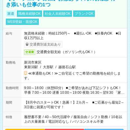
き添いも仕事の1つ
派遣
職種未経験OK
社会人未経験OK
ブランクOK
WEB登録・面接OK
無資格未経験：時給1250円～ ■週払いOK ■扶養内OK ■日
給与
収1万円以上
交通費別途支給あり
交通費全額支給（ガソリン代もOK！）
交通費
新潟市東区
勤務地
東新潟駅
/
大形駅
/
越後石山駅
≪車通勤もOK！≫ご自宅近くでご希望の勤務地を紹介しま
す。
9:00～18:00（休憩60分） ■ご希望があれば下記シフトもOK！
勤務時間
早番 7:00～16:00 遅番 10:00～19:00 夜勤 16:30～翌9:30 「家族
と休みを合わせたい」 「余裕を持って夕飯の準備がしたい」
「できれば残業はしたくない」 など、ご希望を教えてください
【8月中のスタートOK！急募！】2カ月～ ■ご応募から最短2～
期間
ね。 ※Wワーク希望の方へ 今ご覧のお仕事で希望する勤務時間
3日後に就業が可能です！
と、もう1つのお仕事の勤務時間。 合計で週40時間を超える場
合は応募できません。
履歴書不要
/
40～50代活躍中
/
服装自由
/
シフト勤務
/
10名以
特徴
上の大量募集
/
電話対応なし
/
パソコンスキル不要