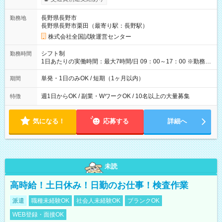
り！】 希望される場合、勤務から1週間ほどで給与の一部を受け
取れます。 ※手数料418円がかかります。 【過去試験日の収入
長野県長野市
勤務地
例】 ・河合塾模擬試験 8:30～17:30（休憩1時間） 時給1,300円
長野県長野市栗田（最寄り駅：長野駅）
×8時間＝日収10,400円＋交通費 ※当日の役割により時給＋100
円の場合あり ・国家試験 7:00～13:30（休憩なし） 時給1,300
株式会社全国試験運営センター
円（役割手当＋100円）×6時間＝日収8,400円＋交通費 【試用期
間】試用期間なし
シフト制
勤務時間
1日あたりの実働時間：最大7時間/日 09：00～17：00 ※勤務時
間は 試験により異なります。
単発・1日のみOK / 短期（1ヶ月以内）
期間
週1日からOK / 副業・WワークOK / 10名以上の大量募集
特徴
気になる！
応募する
詳細へ
未読
高時給！土日休み！日勤のお仕事！検査作業
派遣
職種未経験OK
社会人未経験OK
ブランクOK
WEB登録・面接OK