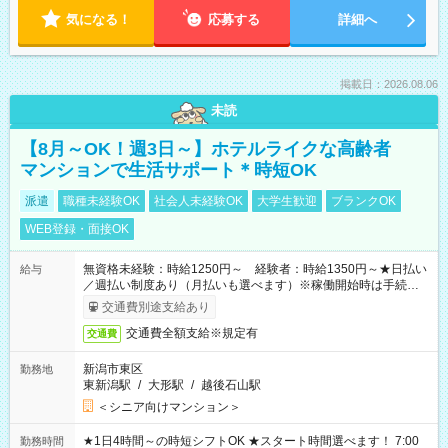
気になる！
応募する
詳細へ
掲載日：2026.08.06
未読
【8月～OK！週3日～】ホテルライクな高齢者
マンションで生活サポート＊時短OK
派遣
職種未経験OK
社会人未経験OK
大学生歓迎
ブランクOK
WEB登録・面接OK
無資格未経験：時給1250円～ 経験者：時給1350円～★日払い
給与
／週払い制度あり（月払いも選べます）※稼働開始時は手続き完
了次第のお支払いとなります。
交通費別途支給あり
交通費全額支給※規定有
交通費
新潟市東区
勤務地
東新潟駅
/
大形駅
/
越後石山駅
＜シニア向けマンション＞
★1日4時間～の時短シフトOK ★スタート時間選べます！ 7:00
勤務時間