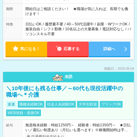
20:00 など 残業なし！ ※Wワークの場合、他のお仕事と合わせ
週40時間超の就業はご案内できません ※法令に基づき、週20時
開始日はご相談ください！ ★職場が気に入れば、長期でも働
期間
間以上勤務は社会保険への加入対象となります ※労働者派遣法
けます！
（日雇い派遣の原則禁止）により、短時間・短期間の就業はご
案内が難しい場合があります
日払いOK
/
履歴書不要
/
40～50代活躍中
/
副業・WワークOK
/
特徴
服装自由
/
シフト勤務
/
10名以上の大量募集
/
電話対応なし
/
パ
ソコンスキル不要
気になる！
応募する
詳細へ
掲載日：2026.08.04
未読
＼10年後にも残る仕事／～60代も現役活躍中の
職場へ＊介護
派遣
職種未経験OK
社会人未経験OK
大学生歓迎
ブランクOK
WEB登録・面接OK
無資格未経験：時給1250円～ 経験者：時給1350円～ ★日払
給与
い／週払い制度あり（月払いも選べます）※稼働開始時は手続き
完了次第のお支払いとなります。
交通費別途支給あり