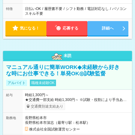
日払いOK
/
履歴書不要
/
シフト勤務
/
電話対応なし
/
パソコン
特徴
スキル不要
気になる！
応募する
詳細へ
未読
マニュアル通りに簡単WORK◆未経験から好き
な時にお仕事できる！単発OK◎試験監督
アルバイト
職種未経験OK
時給1,300円～
給与
★交通費一部支給 時給1,300円～ ※試験・役割により手当あり
※勤務回数により昇給あり 【即給（前払い）オプションあ
交通費別途支給あり
り！】 希望される場合、勤務から1週間ほどで給与の一部を受け
取れます。 ※手数料418円がかかります。 【過去試験日の収入
長野県松本市
勤務地
例】 ・河合塾模擬試験 8:30～17:30（休憩1時間） 時給1,300円
長野県松本市深志（最寄り駅：松本駅）
×8時間＝日収10,400円＋交通費 ※当日の役割により時給＋100
円の場合あり ・国家試験 7:00～13:30（休憩なし） 時給1,300
株式会社全国試験運営センター
円（役割手当＋100円）×6時間＝日収8,400円＋交通費 【試用期