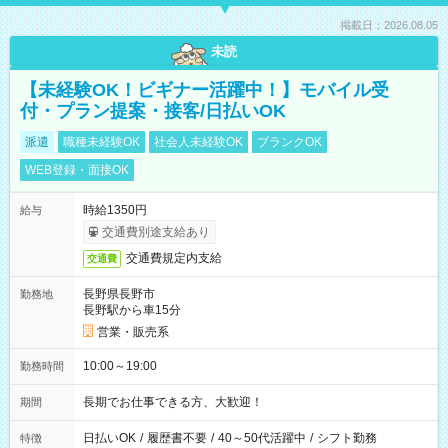
掲載日：2026.08.05
未読
【未経験OK！ビギナー活躍中！】モバイル受
付・プラン提案・接客/日払いOK
派遣
職種未経験OK
社会人未経験OK
ブランクOK
WEB登録・面接OK
時給1350円
給与
交通費別途支給あり
交通費規定内支給
交通費
長野県長野市
勤務地
長野駅から車15分
営業・販売系
10:00～19:00
勤務時間
長期でお仕事できる方、大歓迎！
期間
日払いOK
/
履歴書不要
/
40～50代活躍中
/
シフト勤務
特徴