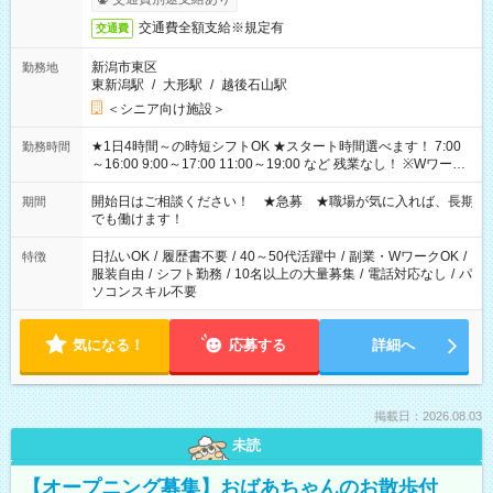
交通費全額支給※規定有
交通費
新潟市東区
勤務地
東新潟駅
/
大形駅
/
越後石山駅
＜シニア向け施設＞
★1日4時間～の時短シフトOK ★スタート時間選べます！ 7:00
勤務時間
～16:00 9:00～17:00 11:00～19:00 など 残業なし！ ※Wワーク
の場合、他のお仕事と合わせ週40時間超の就業はご案内できま
せん ※法令に基づき、週20時間以上勤務は社会保険への加入対
開始日はご相談ください！ ★急募 ★職場が気に入れば、長期
期間
象となります ※労働者派遣法（日雇い派遣の原則禁止）によ
でも働けます！
り、短時間・短期間の就業はご案内が難しい場合があります
日払いOK
/
履歴書不要
/
40～50代活躍中
/
副業・WワークOK
/
特徴
服装自由
/
シフト勤務
/
10名以上の大量募集
/
電話対応なし
/
パ
ソコンスキル不要
気になる！
応募する
詳細へ
掲載日：2026.08.03
未読
【オープニング募集】おばあちゃんのお散歩付