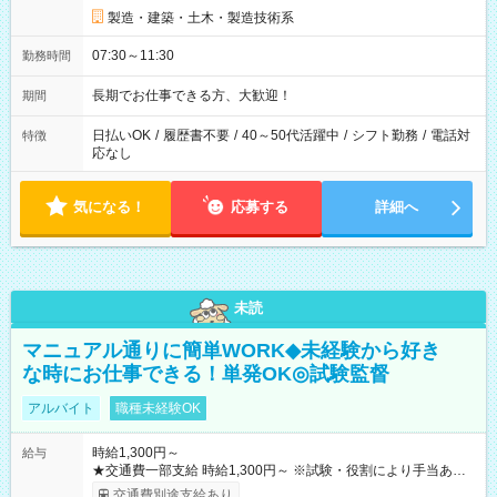
製造・建築・土木・製造技術系
07:30～11:30
勤務時間
長期でお仕事できる方、大歓迎！
期間
日払いOK
/
履歴書不要
/
40～50代活躍中
/
シフト勤務
/
電話対
特徴
応なし
気になる！
応募する
詳細へ
未読
マニュアル通りに簡単WORK◆未経験から好き
な時にお仕事できる！単発OK◎試験監督
アルバイト
職種未経験OK
時給1,300円～
給与
★交通費一部支給 時給1,300円～ ※試験・役割により手当あり
※勤務回数により昇給あり 【即給（前払い）オプションあ
交通費別途支給あり