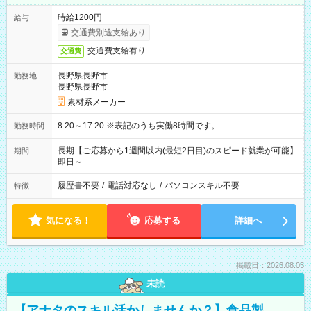
時給1200円
給与
交通費別途支給あり
交通費支給有り
交通費
長野県長野市
勤務地
長野県長野市
素材系メーカー
8:20～17:20 ※表記のうち実働8時間です。
勤務時間
長期【ご応募から1週間以内(最短2日目)のスピード就業が可能】
期間
即日～
履歴書不要
/
電話対応なし
/
パソコンスキル不要
特徴
気になる！
応募する
詳細へ
掲載日：2026.08.05
未読
【アナタのスキル活かしませんか？】食品製