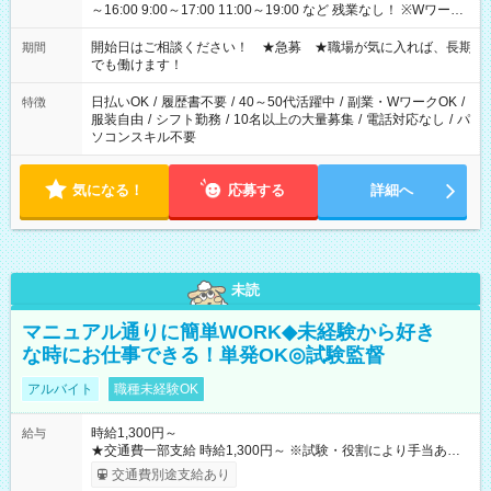
～16:00 9:00～17:00 11:00～19:00 など 残業なし！ ※Wワーク
の場合、他のお仕事と合わせ週40時間超の就業はご案内できま
せん ※法令に基づき、週20時間以上勤務は社会保険への加入対
開始日はご相談ください！ ★急募 ★職場が気に入れば、長期
期間
象となります ※労働者派遣法（日雇い派遣の原則禁止）によ
でも働けます！
り、短時間・短期間の就業はご案内が難しい場合があります
日払いOK
/
履歴書不要
/
40～50代活躍中
/
副業・WワークOK
/
特徴
服装自由
/
シフト勤務
/
10名以上の大量募集
/
電話対応なし
/
パ
ソコンスキル不要
気になる！
応募する
詳細へ
未読
マニュアル通りに簡単WORK◆未経験から好き
な時にお仕事できる！単発OK◎試験監督
アルバイト
職種未経験OK
時給1,300円～
給与
★交通費一部支給 時給1,300円～ ※試験・役割により手当あり
※勤務回数により昇給あり 【即給（前払い）オプションあ
交通費別途支給あり
り！】 希望される場合、勤務から1週間ほどで給与の一部を受け