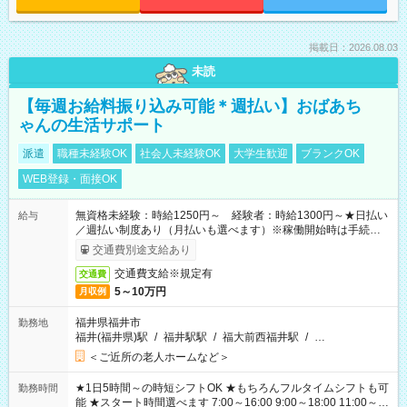
掲載日：2026.08.03
未読
【毎週お給料振り込み可能＊週払い】おばあち
ゃんの生活サポート
派遣
職種未経験OK
社会人未経験OK
大学生歓迎
ブランクOK
WEB登録・面接OK
無資格未経験：時給1250円～ 経験者：時給1300円～★日払い
給与
／週払い制度あり（月払いも選べます）※稼働開始時は手続き完
了次第のお支払いとなります。
交通費別途支給あり
交通費支給※規定有
交通費
5～10万円
月収例
福井県福井市
勤務地
福井(福井県)駅
/
福井駅駅
/
福大前西福井駅
/
…
＜ご近所の老人ホームなど＞
★1日5時間～の時短シフトOK ★もちろんフルタイムシフトも可
勤務時間
能 ★スタート時間選べます 7:00～16:00 9:00～18:00 11:00～