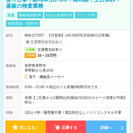
基板の検査業務
派遣
職種未経験OK
社会人未経験OK
ブランクOK
WEB登録・面接OK
時給1270円 【月収例】140,000円(月収例21日実働)
給与
交通費別途支給あり
交通費支給有り
交通費
10～15万円
月収例
長野県茅野市
勤務地
茅野駅から車10分
電子・機械系メーカー
9:00～15:00 ※表記のうち実働5時間15分です。
勤務時間
長期【ご応募から1週間以内(最短2日目)のスピード就業が可能】
期間
即日～
日払いOK
/
履歴書不要
/
電話対応なし
/
パソコンスキル不要
特徴
気になる！
応募する
詳細へ