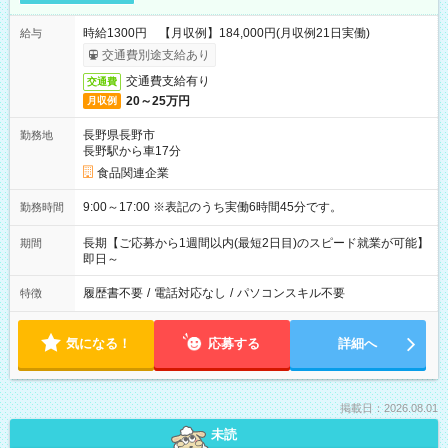
時給1300円 【月収例】184,000円(月収例21日実働)
給与
交通費別途支給あり
交通費支給有り
交通費
20～25万円
月収例
長野県長野市
勤務地
長野駅から車17分
食品関連企業
9:00～17:00 ※表記のうち実働6時間45分です。
勤務時間
長期【ご応募から1週間以内(最短2日目)のスピード就業が可能】
期間
即日～
履歴書不要
/
電話対応なし
/
パソコンスキル不要
特徴
気になる！
応募する
詳細へ
掲載日：2026.08.01
未読