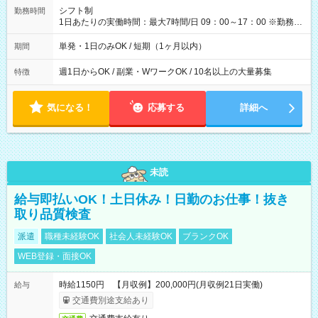
間】試用期間なし
シフト制
勤務時間
1日あたりの実働時間：最大7時間/日 09：00～17：00 ※勤務時
間は 試験により異なります。
単発・1日のみOK / 短期（1ヶ月以内）
期間
週1日からOK / 副業・WワークOK / 10名以上の大量募集
特徴
気になる！
応募する
詳細へ
未読
給与即払いOK！土日休み！日勤のお仕事！抜き
取り品質検査
派遣
職種未経験OK
社会人未経験OK
ブランクOK
WEB登録・面接OK
時給1150円 【月収例】200,000円(月収例21日実働)
給与
交通費別途支給あり