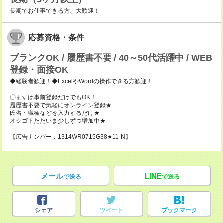
長期でお仕事できる方、大歓迎！
応募資格・条件
ブランクOK / 履歴書不要 / 40～50代活躍中 / WEB
登録・面接OK
◆経験者歓迎！◆ExcelやWordの操作できる方歓迎！
〇まずは事前登録だけでもOK！
履歴書不要で気軽にオンライン登録★
氏名・職種などを入力するだけ★
オシゴトただいま少しずつ増加中★
【広告ナンバー：1314WR0715G38★11-N】
メール
LINE
で送る
で送る
シェア
ツイート
ブックマーク