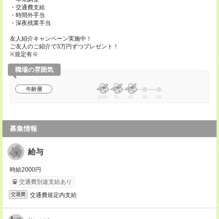
・交通費支給
・時間外手当
・深夜残業手当
友人紹介キャンペーン実施中！
ご友人のご紹介で3万円ずつプレゼント！
※規定有※
職場の雰囲気
年齢層
20代
30
40
50
60
募集情報
給与
時給2000円
交通費別途支給あり
交通費規定内支給
交通費