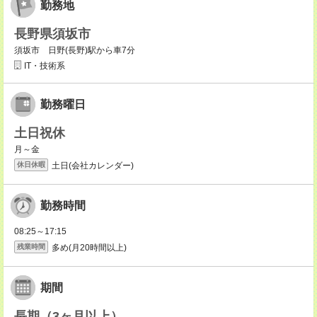
勤務地
長野県須坂市
須坂市 日野(長野)駅から車7分
IT・技術系
勤務曜日
土日祝休
月～金
土日(会社カレンダー)
休日休暇
勤務時間
08:25～17:15
多め(月20時間以上)
残業時間
期間
長期（3ヶ月以上）