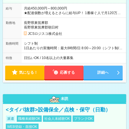
月給450,000円～800,000円
給与
★配達個数が増えるとさらに給与UP！ 1番稼ぐ人で月120万ほ
ど！ ・主要都市エリア 月収55万円／週5日稼働 月収65万~112
万円／週6日稼働 ・地方郊外エリア 月収40万円／週5日稼働 月
長野県東筑摩郡
勤務地
収40万円~50万円／週6日稼働 ＜モデルイメージ＞ ■月収50万
長野県東筑摩郡朝日村
円 (27歳男性/江東区在住)※元建築関係 1日150個配達×25日勤務
JCSロジスコ株式会社
(日休み) ■月収80万円(43歳男性/墨田区在住)※元営業 1日200個
配達×25日勤務(月休み) 【試用期間】試用期間なし
シフト制
勤務時間
1日あたりの実働時間：最大8時間/日 8:00～20:00（シフト制/実
働8時間） ※週5日勤務（場所次第では週4も有り） ※配達状況
によって時間外での勤務可能性有り ※案件により多少の前後あ
日払いOK / 10名以上の大量募集
特徴
り ※配達が完了次第、帰社OKです
気になる！
応募する
詳細へ
未読
<タイパ抜群>設備保全／点検・保守（日勤）
派遣
職種未経験OK
社会人未経験OK
ブランクOK
WEB登録・面接OK