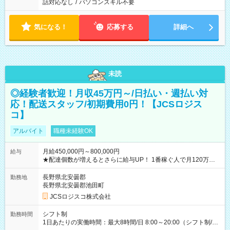
話対応なし
/
パソコンスキル不要
気になる！
応募する
詳細へ
未読
◎経験者歓迎！月収45万円～/日払い・週払い対
応！配送スタッフ/初期費用0円！【JCSロジス
コ】
アルバイト
職種未経験OK
月給450,000円～800,000円
給与
★配達個数が増えるとさらに給与UP！ 1番稼ぐ人で月120万ほ
ど！ ・主要都市エリア 月収55万円／週5日稼働 月収65万~112
万円／週6日稼働 ・地方郊外エリア 月収40万円／週5日稼働 月
長野県北安曇郡
勤務地
収40万円~50万円／週6日稼働 ＜モデルイメージ＞ ■月収50万
長野県北安曇郡池田町
円 (27歳男性/江東区在住)※元建築関係 1日150個配達×25日勤務
JCSロジスコ株式会社
(日休み) ■月収80万円(43歳男性/墨田区在住)※元営業 1日200個
配達×25日勤務(月休み) 【試用期間】試用期間なし
シフト制
勤務時間
1日あたりの実働時間：最大8時間/日 8:00～20:00（シフト制/実