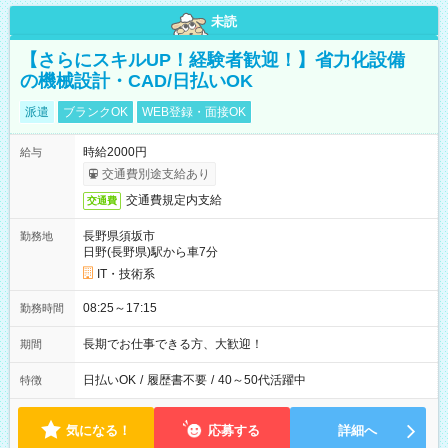
未読
【さらにスキルUP！経験者歓迎！】省力化設備
の機械設計・CAD/日払いOK
派遣
ブランクOK
WEB登録・面接OK
時給2000円
給与
交通費別途支給あり
交通費規定内支給
交通費
長野県須坂市
勤務地
日野(長野県)駅から車7分
IT・技術系
08:25～17:15
勤務時間
長期でお仕事できる方、大歓迎！
期間
日払いOK
/
履歴書不要
/
40～50代活躍中
特徴
気になる！
応募する
詳細へ