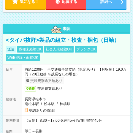
気になる！
応募する
詳細へ
未読
<タイパ抜群>製品の組立・検査・梱包（日勤）
派遣
職種未経験OK
社会人未経験OK
ブランクOK
WEB登録・面接OK
時給1230円 ※交通費全額支給（規定あり） 【月収例】19.0万
給与
円（20日勤務 ※残業なしの場合）
交通費別途支給あり
交通費支給あり
交通費
長野県松本市
勤務地
南松本駅
/
松本駅
/
梓橋駅
空調ありの職場!
【日勤】 8:30～17:00 休憩45分 [実働]7時間45分
勤務時間
即日～長期
期間