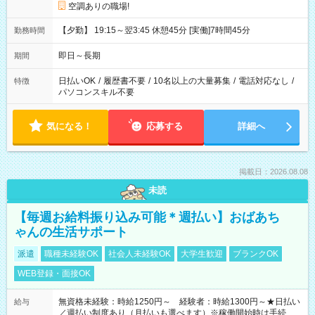
空調ありの職場!
【夕勤】 19:15～翌3:45 休憩45分 [実働]7時間45分
勤務時間
即日～長期
期間
日払いOK
/
履歴書不要
/
10名以上の大量募集
/
電話対応なし
/
特徴
パソコンスキル不要
気になる！
応募する
詳細へ
掲載日：2026.08.08
未読
【毎週お給料振り込み可能＊週払い】おばあち
ゃんの生活サポート
派遣
職種未経験OK
社会人未経験OK
大学生歓迎
ブランクOK
WEB登録・面接OK
無資格未経験：時給1250円～ 経験者：時給1300円～★日払い
給与
／週払い制度あり（月払いも選べます）※稼働開始時は手続き完