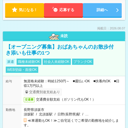
気になる！
応募する
詳細へ
掲載日：2026.08.07
未読
【オープニング募集】おばあちゃんのお散歩付
き添いも仕事の1つ
派遣
職種未経験OK
社会人未経験OK
ブランクOK
WEB登録・面接OK
無資格未経験：時給1250円～ ■週払いOK ■扶養内OK ■日
給与
収1万円以上
交通費別途支給あり
交通費全額支給（ガソリン代もOK！）
交通費
長野県須坂市
勤務地
須坂駅
/
北須坂駅
/
日野(長野県)駅
/
…
≪車通勤もOK！≫ご自宅近くでご希望の勤務地を紹介しま
す。