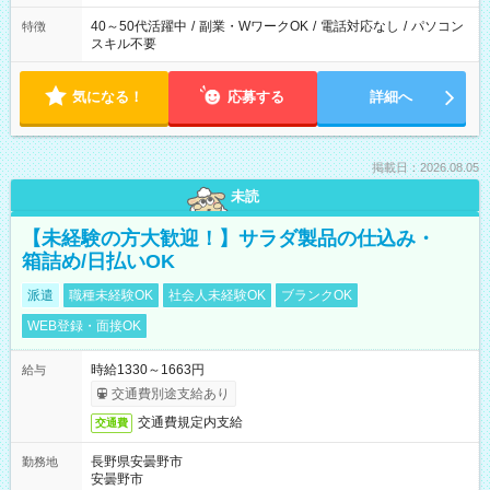
40～50代活躍中
/
副業・WワークOK
/
電話対応なし
/
パソコン
特徴
スキル不要
気になる！
応募する
詳細へ
掲載日：2026.08.05
未読
【未経験の方大歓迎！】サラダ製品の仕込み・
箱詰め/日払いOK
派遣
職種未経験OK
社会人未経験OK
ブランクOK
WEB登録・面接OK
時給1330～1663円
給与
交通費別途支給あり
交通費規定内支給
交通費
長野県安曇野市
勤務地
安曇野市