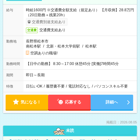
時給1600円 ※交通費全額支給（規定あり） 【月収例】28.8万円
給与
（20日勤務＋残業20h）
交通費別途支給あり
交通費支給あり
交通費
長野県松本市
勤務地
南松本駅
/
北新・松本大学前駅
/
松本駅
空調ありの職場!
【日中の勤務】 8:30～17:00 休憩45分 [実働]7時間45分
勤務時間
即日～長期
期間
日払いOK
/
履歴書不要
/
電話対応なし
/
パソコンスキル不要
特徴
気になる！
応募する
詳細へ
掲載日：2026.08.05
未読