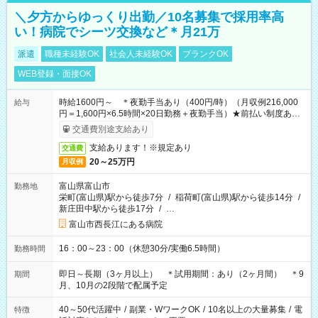
＼夕方からゆっくり出勤／10名募集で採用率高
い！病院でシーツ交換など＊月21万
派遣
職種未経験OK
社会人未経験OK
ブランクOK
WEB登録・面接OK
時給1600円～ ＊夜勤手当あり（400円/時）（月収例216,000
給与
円＝1,600円×6.5時間×20日勤務＋夜勤手当）★前払い制度あり
（会社規定内）
交通費別途支給あり
支給あります！※規定あり
交通費
20～25万円
月収例
富山県富山市
勤務地
栄町(富山県)駅から徒歩7分
/
稲荷町(富山県)駅から徒歩14分
/
新庄田中駅から徒歩17分
/
…
富山市西長江にある病院
16：00～23：00（休憩30分/実働6.5時間）
勤務時間
即日～長期（3ヶ月以上） ＊試用期間：あり（2ヶ月間） ＊9
期間
月、10月の2段階で配属予定
40～50代活躍中
/
副業・WワークOK
/
10名以上の大量募集
/
電
特徴