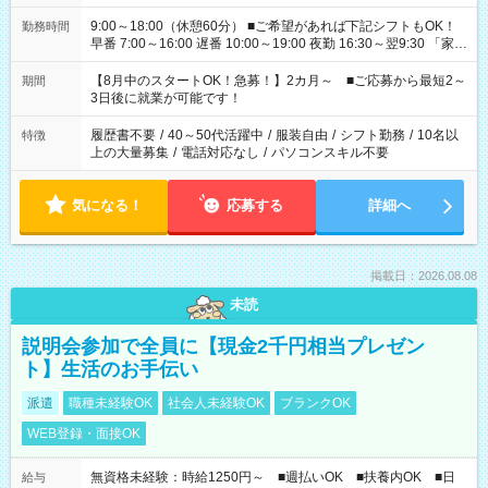
9:00～18:00（休憩60分） ■ご希望があれば下記シフトもOK！
勤務時間
早番 7:00～16:00 遅番 10:00～19:00 夜勤 16:30～翌9:30 「家族
と休みを合わせたい」 「余裕を持って夕飯の準備がしたい」
「できれば残業はしたくない」 など、ご希望を教えてください
【8月中のスタートOK！急募！】2カ月～ ■ご応募から最短2～
期間
ね。 ※Wワーク希望の方へ 今ご覧のお仕事で希望する勤務時間
3日後に就業が可能です！
と、もう1つのお仕事の勤務時間。 合計で週40時間を超える場
合は応募できません。
履歴書不要
/
40～50代活躍中
/
服装自由
/
シフト勤務
/
10名以
特徴
上の大量募集
/
電話対応なし
/
パソコンスキル不要
気になる！
応募する
詳細へ
掲載日：2026.08.08
未読
説明会参加で全員に【現金2千円相当プレゼン
ト】生活のお手伝い
派遣
職種未経験OK
社会人未経験OK
ブランクOK
WEB登録・面接OK
無資格未経験：時給1250円～ ■週払いOK ■扶養内OK ■日
給与