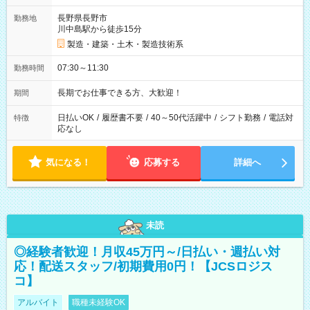
長野県長野市
勤務地
川中島駅から徒歩15分
製造・建築・土木・製造技術系
07:30～11:30
勤務時間
長期でお仕事できる方、大歓迎！
期間
日払いOK
/
履歴書不要
/
40～50代活躍中
/
シフト勤務
/
電話対
特徴
応なし
気になる！
応募する
詳細へ
未読
◎経験者歓迎！月収45万円～/日払い・週払い対
応！配送スタッフ/初期費用0円！【JCSロジス
コ】
アルバイト
職種未経験OK