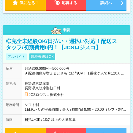
気になる！
応募する
詳細へ
未読
◎完全未経験OK/日払い・週払い対応！配送ス
タッフ/初期費用0円！【JCSロジスコ】
アルバイト
職種未経験OK
月給300,000円～500,000円
給与
★配達個数が増えるとさらに給与UP！ 1番稼ぐ人で月120万ほ
ど！ ・主要都市エリア 月収55万円／週5日稼働 月収65万~112
万円／週6日稼働 ・地方郊外エリア 月収40万円／週5日稼働 月
長野県東筑摩郡
勤務地
収40万円~50万円／週6日稼働 ＜モデルイメージ＞ ■月収50万
長野県東筑摩郡朝日村
円 (27歳男性/江東区在住)※元建築関係 1日150個配達×25日勤務
JCSロジスコ株式会社
(日休み) ■月収80万円(43歳男性/墨田区在住)※元営業 1日200個
配達×25日勤務(月休み) 【試用期間】試用期間なし
シフト制
勤務時間
1日あたりの実働時間：最大8時間/日 8:00～20:00（シフト制/実
働8時間） ※週5日勤務（場所次第では週4も有り） ※配達状況
によって時間外での勤務可能性有り ※案件により多少の前後あ
日払いOK / 10名以上の大量募集
特徴
り ※配達が完了次第、帰社OKです