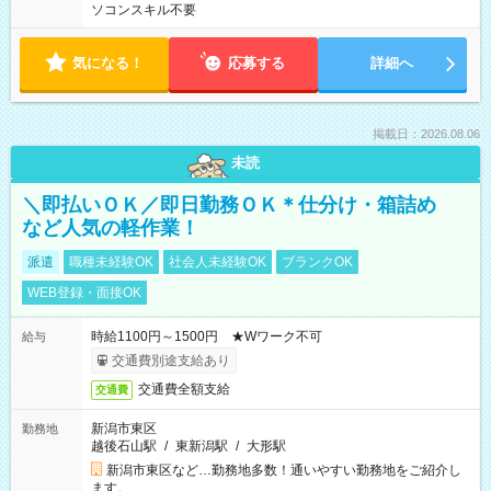
ソコンスキル不要
気になる！
応募する
詳細へ
掲載日：2026.08.06
未読
＼即払いＯＫ／即日勤務ＯＫ＊仕分け・箱詰め
など人気の軽作業！
派遣
職種未経験OK
社会人未経験OK
ブランクOK
WEB登録・面接OK
時給1100円～1500円 ★Wワーク不可
給与
交通費別途支給あり
交通費全額支給
交通費
新潟市東区
勤務地
越後石山駅
/
東新潟駅
/
大形駅
新潟市東区など…勤務地多数！通いやすい勤務地をご紹介し
ます。