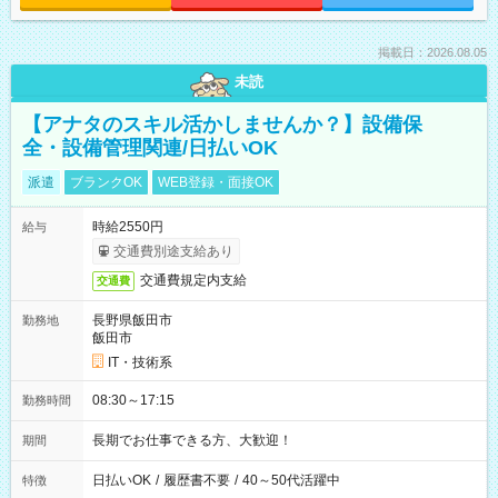
掲載日：2026.08.05
未読
【アナタのスキル活かしませんか？】設備保
全・設備管理関連/日払いOK
派遣
ブランクOK
WEB登録・面接OK
時給2550円
給与
交通費別途支給あり
交通費規定内支給
交通費
長野県飯田市
勤務地
飯田市
IT・技術系
08:30～17:15
勤務時間
長期でお仕事できる方、大歓迎！
期間
日払いOK
/
履歴書不要
/
40～50代活躍中
特徴