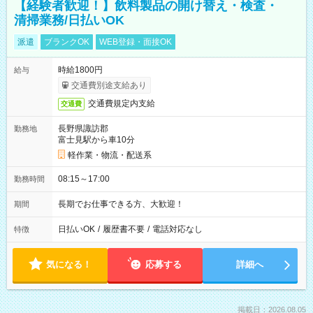
【経験者歓迎！】飲料製品の開け替え・検査・
清掃業務/日払いOK
派遣
ブランクOK
WEB登録・面接OK
時給1800円
給与
交通費別途支給あり
交通費規定内支給
交通費
長野県諏訪郡
勤務地
富士見駅から車10分
軽作業・物流・配送系
08:15～17:00
勤務時間
長期でお仕事できる方、大歓迎！
期間
日払いOK
/
履歴書不要
/
電話対応なし
特徴
気になる！
応募する
詳細へ
掲載日：2026.08.05