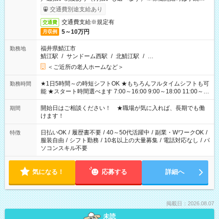
了次第のお支払いとなります。
交通費別途支給あり
交通費支給※規定有
交通費
5～10万円
月収例
福井県鯖江市
勤務地
鯖江駅
/
サンドーム西駅
/
北鯖江駅
/
…
＜ご近所の老人ホームなど＞
★1日5時間～の時短シフトOK ★もちろんフルタイムシフトも可
勤務時間
能 ★スタート時間選べます 7:00～16:00 9:00～18:00 11:00～
20:00 など 残業なし！ ※Wワークの場合、他のお仕事と合わせ
週40時間超の就業はご案内できません ※法令に基づき、週20時
開始日はご相談ください！ ★職場が気に入れば、長期でも働
期間
間以上勤務は社会保険への加入対象となります ※労働者派遣法
けます！
（日雇い派遣の原則禁止）により、短時間・短期間の就業はご
案内が難しい場合があります
日払いOK
/
履歴書不要
/
40～50代活躍中
/
副業・WワークOK
/
特徴
服装自由
/
シフト勤務
/
10名以上の大量募集
/
電話対応なし
/
パ
ソコンスキル不要
気になる！
応募する
詳細へ
掲載日：2026.08.07
未読