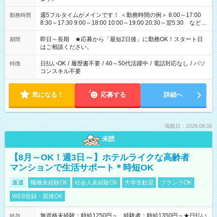
週5フルタイムがメインです！ ＜勤務時間の例＞ 8:00～17:00
勤務時間
8:30～17:30 9:00～18:00 10:00～19:00 20:30～翌5:30 など ★
その他にも勤務時間多数！ 日勤のみ、残業なし、交替制など
ご希望を教えてください！
即日～長期 ★応募から「最短2日後」に勤務OK！スタート日
期間
はご相談ください。
日払いOK
/
履歴書不要
/
40～50代活躍中
/
電話対応なし
/
パソ
特徴
コンスキル不要
気になる！
応募する
詳細へ
掲載日：2026.08.06
未読
【8月～OK！週3日～】ホテルライクな高齢者
マンションで生活サポート＊時短OK
派遣
職種未経験OK
社会人未経験OK
大学生歓迎
ブランクOK
WEB登録・面接OK
無資格未経験：時給1250円～ 経験者：時給1350円～★日払い
給与