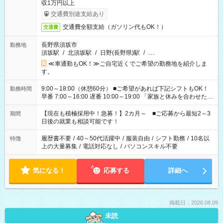
収1万円以上
交通費別途支給あり
交通費全額支給（ガソリン代もOK！）
交通費
長野県須坂市
勤務地
須坂駅
/
北須坂駅
/
日野(長野県)駅
/
…
≪車通勤もOK！≫ご自宅近くでご希望の勤務地を紹介しま
す。
9:00～18:00（休憩60分） ■ご希望があれば下記シフトもOK！
勤務時間
早番 7:00～16:00 遅番 10:00～19:00 「家族と休みを合わせた
い」 「余裕を持って夕飯の準備がしたい」 「できれば残業はし
たくない」 など、ご希望を教えてくださいね。 ※Wワーク希望
【現在も積極採用中！急募！】2カ月～ ■ご応募から最短2～3
期間
の方へ 今ご覧のお仕事で希望する勤務時間と、もう1つのお仕事
日後の就業も相談可能です！
の勤務時間。 合計で週40時間を超える場合は応募できません。
履歴書不要
/
40～50代活躍中
/
服装自由
/
シフト勤務
/
10名以
特徴
上の大量募集
/
電話対応なし
/
パソコンスキル不要
気になる！
応募する
詳細へ
掲載日：2026.08.09
未読