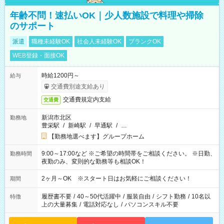
年齢不問！速払いOK｜少人数施設で料理や掃除
のサポート
派遣
職種未経験OK
社会人未経験OK
ブランクOK
WEB登録・面接OK
時給1200円～
給与
交通費別途支給あり
交通費規定内支給
交通費
新潟市北区
勤務地
豊栄駅
/
新崎駅
/
早通駅
/
…
【勤務地選べます】グループホーム
9:00～17:00など ※ご希望の時間帯をご相談ください。 ※日勤、
勤務時間
夜勤のみ、変則的な勤務等も相談OK！
2ヶ月～OK ※スタート日はお気軽にご相談ください！
期間
履歴書不要
/
40～50代活躍中
/
服装自由
/
シフト勤務
/
10名以
特徴
上の大量募集
/
電話対応なし
/
パソコンスキル不要