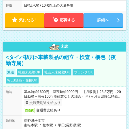
働8時間） ※週5日勤務（場所次第では週4も有り） ※配達状況
によって時間外での勤務可能性有り ※案件により多少の前後あ
日払いOK / 10名以上の大量募集
特徴
り ※配達が完了次第、帰社OKです
気になる！
応募する
詳細へ
未読
<タイパ抜群>車載製品の組立・検査・梱包（夜
勤専属）
派遣
職種未経験OK
社会人未経験OK
ブランクOK
WEB登録・面接OK
基本時給1600円・深夜時給2000円 【月収例】28.8万円（20
給与
日勤務＋深夜100h ※残業なしの場合） ※7ヶ月目以降は時給
1230円・深夜時給1538円となります。
交通費別途支給あり
交通費支給あり
交通費
長野県松本市
勤務地
南松本駅
/
松本駅
/
平田(長野県)駅