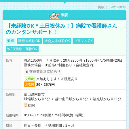
掲載日：2026.08.10
未読
【未経験OK＊土日祝休み！】病院で看護師さん
のカンタンサポート！
派遣
職種未経験OK
社会人未経験OK
ブランクOK
WEB登録・面接OK
時給1350円 ＊月収例：20万9250円（1350円×7.75時間×20日
給与
勤務の場合）★前払い制度あり（会社規定内）
交通費別途支給あり
支給あります！※規定あり
交通費
20～25万円
月収例
富山県南砺市
勤務地
城端駅から車5分
/
越中山田駅から車6分
/
福光駅から車11分
病院
8:30～17:15(実働7.75時間/休憩1時間）
勤務時間
即日～長期 ＊試用期間：2ヶ月
期間