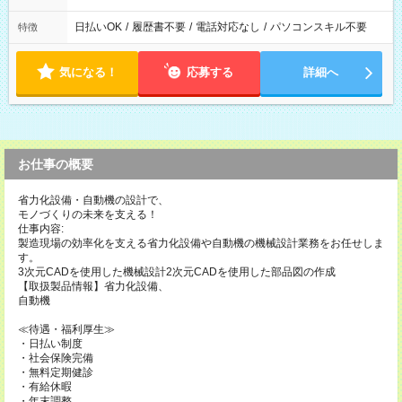
日払いOK
/
履歴書不要
/
電話対応なし
/
パソコンスキル不要
特徴
気になる！
応募する
詳細へ
お仕事の概要
省力化設備・自動機の設計で、
モノづくりの未来を支える！
仕事内容:
製造現場の効率化を支える省力化設備や自動機の機械設計業務をお任せしま
す。
3次元CADを使用した機械設計2次元CADを使用した部品図の作成
【取扱製品情報】省力化設備、
自動機
≪待遇・福利厚生≫
・日払い制度
・社会保険完備
・無料定期健診
・有給休暇
・年末調整