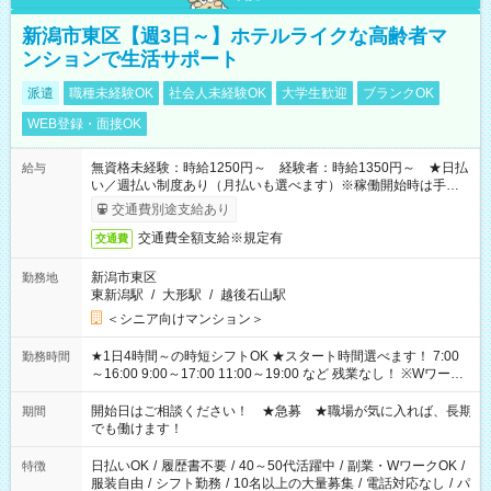
新潟市東区【週3日～】ホテルライクな高齢者マ
ンションで生活サポート
派遣
職種未経験OK
社会人未経験OK
大学生歓迎
ブランクOK
WEB登録・面接OK
無資格未経験：時給1250円～ 経験者：時給1350円～ ★日払
給与
い／週払い制度あり（月払いも選べます）※稼働開始時は手続き
完了次第のお支払いとなります。
交通費別途支給あり
交通費全額支給※規定有
交通費
新潟市東区
勤務地
東新潟駅
/
大形駅
/
越後石山駅
＜シニア向けマンション＞
★1日4時間～の時短シフトOK ★スタート時間選べます！ 7:00
勤務時間
～16:00 9:00～17:00 11:00～19:00 など 残業なし！ ※Wワーク
の場合、他のお仕事と合わせ週40時間超の就業はご案内できま
せん ※法令に基づき、週20時間以上勤務は社会保険への加入対
開始日はご相談ください！ ★急募 ★職場が気に入れば、長期
期間
象となります ※労働者派遣法（日雇い派遣の原則禁止）によ
でも働けます！
り、短時間・短期間の就業はご案内が難しい場合があります
日払いOK
/
履歴書不要
/
40～50代活躍中
/
副業・WワークOK
/
特徴
服装自由
/
シフト勤務
/
10名以上の大量募集
/
電話対応なし
/
パ