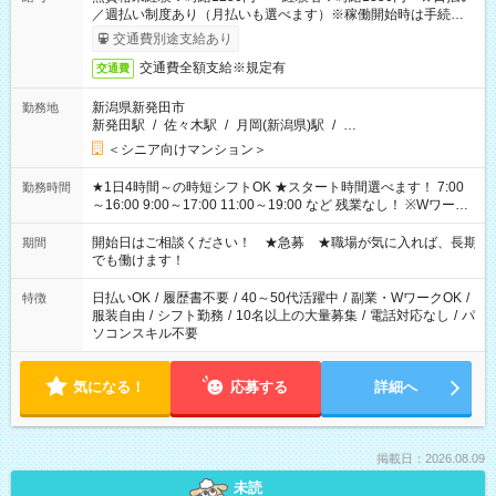
／週払い制度あり（月払いも選べます）※稼働開始時は手続き完
了次第のお支払いとなります。
交通費別途支給あり
交通費全額支給※規定有
交通費
新潟県新発田市
勤務地
新発田駅
/
佐々木駅
/
月岡(新潟県)駅
/
…
＜シニア向けマンション＞
★1日4時間～の時短シフトOK ★スタート時間選べます！ 7:00
勤務時間
～16:00 9:00～17:00 11:00～19:00 など 残業なし！ ※Wワーク
の場合、他のお仕事と合わせ週40時間超の就業はご案内できま
せん ※法令に基づき、週20時間以上勤務は社会保険への加入対
開始日はご相談ください！ ★急募 ★職場が気に入れば、長期
期間
象となります ※労働者派遣法（日雇い派遣の原則禁止）によ
でも働けます！
り、短時間・短期間の就業はご案内が難しい場合があります
日払いOK
/
履歴書不要
/
40～50代活躍中
/
副業・WワークOK
/
特徴
服装自由
/
シフト勤務
/
10名以上の大量募集
/
電話対応なし
/
パ
ソコンスキル不要
気になる！
応募する
詳細へ
掲載日：2026.08.09
未読