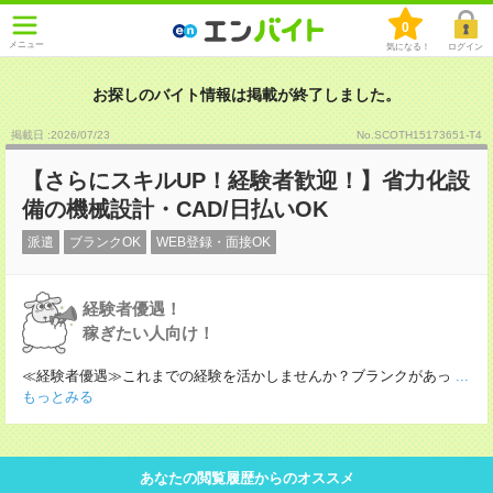
0
メニュー
気になる！
ログイン
お探しのバイト情報は掲載が終了しました。
掲載日 :2026
/
07
/
23
No.SCOTH15173651-T4
【さらにスキルUP！経験者歓迎！】省力化設
備の機械設計・CAD/日払いOK
派遣
ブランクOK
WEB登録・面接OK
経験者優遇！
稼ぎたい人向け！
≪経験者優遇≫これまでの経験を活かしませんか？ブランクがあっ
...
もっとみる
あなたの閲覧履歴からのオススメ