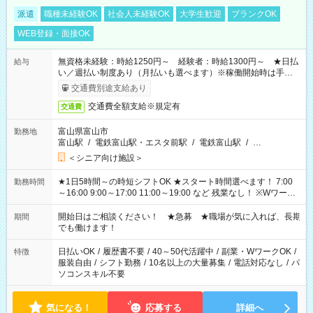
派遣
職種未経験OK
社会人未経験OK
大学生歓迎
ブランクOK
WEB登録・面接OK
無資格未経験：時給1250円～ 経験者：時給1300円～ ★日払
給与
い／週払い制度あり（月払いも選べます）※稼働開始時は手続き
完了次第のお支払いとなります。
交通費別途支給あり
交通費全額支給※規定有
交通費
富山県富山市
勤務地
富山駅
/
電鉄富山駅・エスタ前駅
/
電鉄富山駅
/
…
＜シニア向け施設＞
★1日5時間～の時短シフトOK ★スタート時間選べます！ 7:00
勤務時間
～16:00 9:00～17:00 11:00～19:00 など 残業なし！ ※Wワーク
の場合、他のお仕事と合わせ週40時間超の就業はご案内できま
せん ※法令に基づき、週20時間以上勤務は社会保険への加入対
開始日はご相談ください！ ★急募 ★職場が気に入れば、長期
期間
象となります ※労働者派遣法（日雇い派遣の原則禁止）によ
でも働けます！
り、短時間・短期間の就業はご案内が難しい場合があります
日払いOK
/
履歴書不要
/
40～50代活躍中
/
副業・WワークOK
/
特徴
服装自由
/
シフト勤務
/
10名以上の大量募集
/
電話対応なし
/
パ
ソコンスキル不要
気になる！
応募する
詳細へ