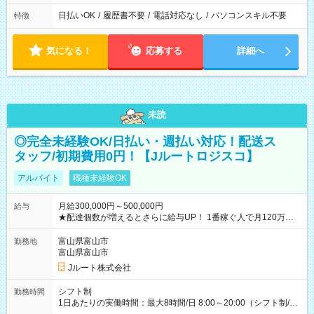
日払いOK
/
履歴書不要
/
電話対応なし
/
パソコンスキル不要
特徴
気になる！
応募する
詳細へ
未読
◎完全未経験OK/日払い・週払い対応！配送ス
タッフ/初期費用0円！【Jルートロジスコ】
アルバイト
職種未経験OK
月給300,000円～500,000円
給与
★配達個数が増えるとさらに給与UP！ 1番稼ぐ人で月120万ほ
ど！ ・主要都市エリア 月収55万円／週5日稼働 月収65万~112
万円／週6日稼働 ・地方郊外エリア 月収40万円／週5日稼働 月
富山県富山市
勤務地
収40万円~50万円／週6日稼働 ＜モデルイメージ＞ ■月収50万
富山県富山市
円 (27歳男性/江東区在住)※元建築関係 1日150個配達×25日勤務
Jルート株式会社
(日休み) ■月収80万円(43歳男性/墨田区在住)※元営業 1日200個
配達×25日勤務(月休み) 【試用期間】試用期間なし
シフト制
勤務時間
1日あたりの実働時間：最大8時間/日 8:00～20:00（シフト制/実