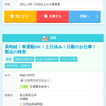
働8時間） ※週5日勤務（場所次第では週4も有り） ※配達状況
によって時間外での勤務可能性有り ※案件により多少の前後あ
日払いOK / 10名以上の大量募集
特徴
り ※配達が完了次第、帰社OKです
気になる！
応募する
詳細へ
未読
高時給！車通勤OK！土日休み！日勤のお仕事！
製品の検査
派遣
職種未経験OK
社会人未経験OK
ブランクOK
WEB登録・面接OK
時給1350円
給与
交通費別途支給あり
交通費支給有り
交通費
富山県富山市
勤務地
水橋駅
日用品医薬関係