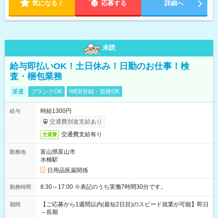
気になる！
応募する
詳細へ
未読
給与即払いOK！土日休み！日勤のお仕事！検
査・梱包業務
派遣
ブランクOK
WEB登録・面接OK
時給1300円
給与
交通費別途支給あり
交通費支給有り
交通費
富山県富山市
勤務地
水橋駅
日用品医薬関係
8:30～17:00 ※表記のうち実働7時間30分です。
勤務時間
【ご応募から1週間以内(最短2日目)のスピード就業が可能】即日
期間
～長期