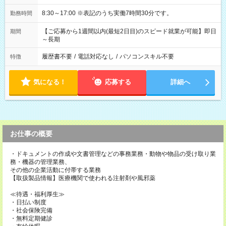
8:30～17:00 ※表記のうち実働7時間30分です。
勤務時間
【ご応募から1週間以内(最短2日目)のスピード就業が可能】即日
期間
～長期
履歴書不要
/
電話対応なし
/
パソコンスキル不要
特徴
気になる！
応募する
詳細へ
お仕事の概要
・ドキュメントの作成や文書管理などの事務業務・動物や物品の受け取り業
務・機器の管理業務、
その他の企業活動に付帯する業務
【取扱製品情報】医療機関で使われる注射剤や風邪薬
≪待遇・福利厚生≫
・日払い制度
・社会保険完備
・無料定期健診