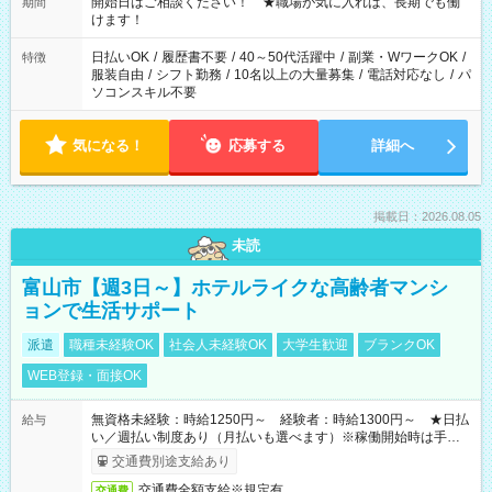
週40時間超の就業はご案内できません ※法令に基づき、週20時
開始日はご相談ください！ ★職場が気に入れば、長期でも働
期間
間以上勤務は社会保険への加入対象となります ※労働者派遣法
けます！
（日雇い派遣の原則禁止）により、短時間・短期間の就業はご
案内が難しい場合があります
日払いOK
/
履歴書不要
/
40～50代活躍中
/
副業・WワークOK
/
特徴
服装自由
/
シフト勤務
/
10名以上の大量募集
/
電話対応なし
/
パ
ソコンスキル不要
気になる！
応募する
詳細へ
掲載日：2026.08.05
未読
富山市【週3日～】ホテルライクな高齢者マンシ
ョンで生活サポート
派遣
職種未経験OK
社会人未経験OK
大学生歓迎
ブランクOK
WEB登録・面接OK
無資格未経験：時給1250円～ 経験者：時給1300円～ ★日払
給与
い／週払い制度あり（月払いも選べます）※稼働開始時は手続き
完了次第のお支払いとなります。
交通費別途支給あり
交通費全額支給※規定有
交通費