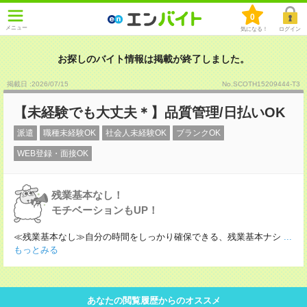
0
メニュー
気になる！
ログイン
お探しのバイト情報は掲載が終了しました。
掲載日 :2026
/
07
/
15
No.SCOTH15209444-T3
【未経験でも大丈夫＊】品質管理/日払いOK
派遣
職種未経験OK
社会人未経験OK
ブランクOK
WEB登録・面接OK
残業基本なし！
モチベーションもUP！
≪残業基本なし≫自分の時間をしっかり確保できる、残業基本ナシ
...
もっとみる
あなたの閲覧履歴からのオススメ