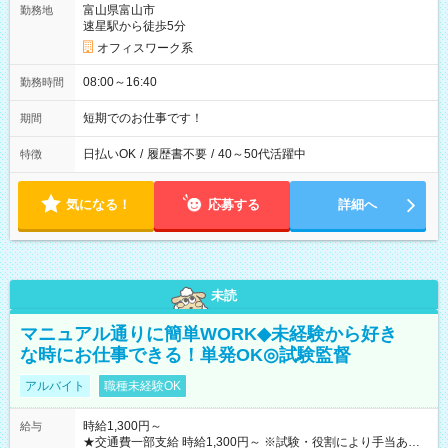
富山県富山市
勤務地
速星駅から徒歩5分
オフィスワーク系
08:00～16:40
勤務時間
短期でのお仕事です！
期間
日払いOK
/
履歴書不要
/
40～50代活躍中
特徴
気になる！
応募する
詳細へ
未読
マニュアル通りに簡単WORK◆未経験から好き
な時にお仕事できる！単発OK◎試験監督
アルバイト
職種未経験OK
時給1,300円～
給与
★交通費一部支給 時給1,300円～ ※試験・役割により手当あり