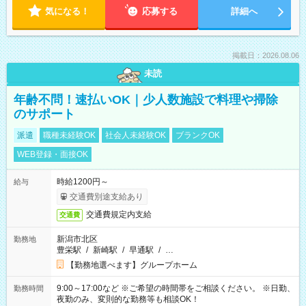
気になる！
応募する
詳細へ
掲載日：2026.08.06
未読
年齢不問！速払いOK｜少人数施設で料理や掃除
のサポート
派遣
職種未経験OK
社会人未経験OK
ブランクOK
WEB登録・面接OK
時給1200円～
給与
交通費別途支給あり
交通費規定内支給
交通費
新潟市北区
勤務地
豊栄駅
/
新崎駅
/
早通駅
/
…
【勤務地選べます】グループホーム
9:00～17:00など ※ご希望の時間帯をご相談ください。 ※日勤、
勤務時間
夜勤のみ、変則的な勤務等も相談OK！