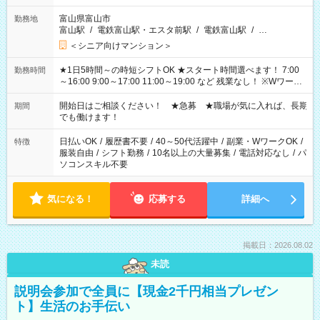
富山県富山市
勤務地
富山駅
/
電鉄富山駅・エスタ前駅
/
電鉄富山駅
/
…
＜シニア向けマンション＞
★1日5時間～の時短シフトOK ★スタート時間選べます！ 7:00
勤務時間
～16:00 9:00～17:00 11:00～19:00 など 残業なし！ ※Wワーク
の場合、他のお仕事と合わせ週40時間超の就業はご案内できま
せん ※法令に基づき、週20時間以上勤務は社会保険への加入対
開始日はご相談ください！ ★急募 ★職場が気に入れば、長期
期間
象となります ※労働者派遣法（日雇い派遣の原則禁止）によ
でも働けます！
り、短時間・短期間の就業はご案内が難しい場合があります
日払いOK
/
履歴書不要
/
40～50代活躍中
/
副業・WワークOK
/
特徴
服装自由
/
シフト勤務
/
10名以上の大量募集
/
電話対応なし
/
パ
ソコンスキル不要
気になる！
応募する
詳細へ
掲載日：2026.08.02
未読
説明会参加で全員に【現金2千円相当プレゼン
ト】生活のお手伝い