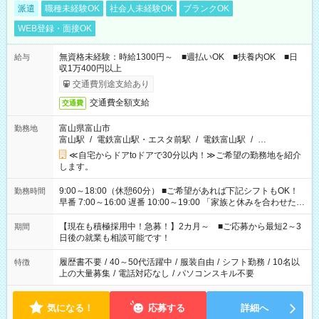
派遣
職種未経験OK
社会人未経験OK
ブランクOK
WEB登録・面接OK
無資格未経験：時給1300円～ ■週払いOK ■扶養内OK ■日
給与
収1万400円以上
交通費別途支給あり
交通費全額支給
交通費
富山県富山市
勤務地
富山駅
/
電鉄富山駅・エスタ前駅
/
電鉄富山駅
/
…
≪自宅からドアtoドアで30分以内！≫ご希望の勤務地を紹介
します。
9:00～18:00（休憩60分） ■ご希望があれば下記シフトもOK！
勤務時間
早番 7:00～16:00 遅番 10:00～19:00 「家族と休みを合わせた
い」 「余裕を持って夕飯の準備がしたい」 「できれば残業はし
たくない」 など、ご希望を教えてくださいね。 ※Wワーク希望
【現在も積極採用中！急募！】2カ月～ ■ご応募から最短2～3
期間
の方へ 今ご覧のお仕事で希望する勤務時間と、もう1つのお仕事
日後の就業も相談可能です！
の勤務時間。 合計で週40時間を超える場合は応募できません。
履歴書不要
/
40～50代活躍中
/
服装自由
/
シフト勤務
/
10名以
特徴
上の大量募集
/
電話対応なし
/
パソコンスキル不要
気になる！
応募する
詳細へ