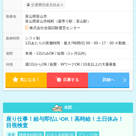
※勤務回数により昇給あり 【即給（前払い）オプションあ
交通費別途支給あり
り！】 希望される場合、勤務から1週間ほどで給与の一部を受け
取れます。 ※手数料418円がかかります。 【過去試験日の収入
富山県富山市
勤務地
例】 ・河合塾模擬試験 8:30～17:30（休憩1時間） 時給1,300円
富山県富山市桜町（最寄り駅：富山駅）
×8時間＝日収10,400円＋交通費 ※当日の役割により時給＋100
円の場合あり ・国家試験 7:00～13:30（休憩なし） 時給1,300
株式会社全国試験運営センター
円（役割手当＋100円）×6時間＝日収8,400円＋交通費 【試用期
間】試用期間なし
シフト制
勤務時間
1日あたりの実働時間：最大7時間/日 09：00～17：00 ※勤務時
間は 試験により異なります。
単発・1日のみOK / 短期（1ヶ月以内）
期間
週1日からOK / 副業・WワークOK / 10名以上の大量募集
特徴
気になる！
応募する
詳細へ
未読
座り仕事！給与即払いOK！高時給！土日休み！
目視検査
派遣
職種未経験OK
社会人未経験OK
ブランクOK