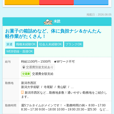
掲載日：2026.08.05
未読
お菓子の箱詰めなど、体に負担ナシ＆かんたん
軽作業がたくさん！
派遣
職種未経験OK
社会人未経験OK
ブランクOK
WEB登録・面接OK
時給1100円～1500円 ★Wワーク不可
給与
交通費別途支給あり
交通費全額支給
交通費
新潟市西区
勤務地
新潟大学前駅
/
寺尾駅
/
青山駅
/
…
新潟市西区など…勤務地多数！通いやすい勤務地をご紹介し
ます。
週5フルタイムがメインです！ ＜勤務時間の例＞ 8:00～17:00
勤務時間
8:30～17:30 9:00～18:00 10:00～19:00 20:30～翌5:30 など ★
その他にも勤務時間多数！ 日勤のみ、残業なし、交替制など