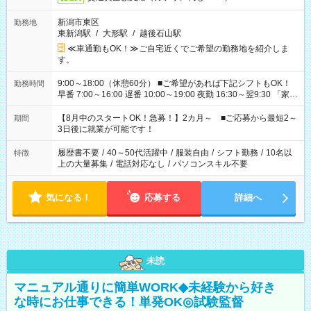
新潟市東区
勤務地
東新潟駅
/
大形駅
/
越後石山駅
≪車通勤もOK！≫ご自宅近くでご希望の勤務地を紹介しま
す。
9:00～18:00（休憩60分） ■ご希望があれば下記シフトもOK！
勤務時間
早番 7:00～16:00 遅番 10:00～19:00 夜勤 16:30～翌9:30 「家族
と休みを合わせたい」 「余裕を持って夕飯の準備がしたい」
「できれば残業はしたくない」 など、ご希望を教えてください
【8月中のスタートOK！急募！】2カ月～ ■ご応募から最短2～
期間
ね。 ※Wワーク希望の方へ 今ご覧のお仕事で希望する勤務時間
3日後に就業が可能です！
と、もう1つのお仕事の勤務時間。 合計で週40時間を超える場
合は応募できません。
履歴書不要
/
40～50代活躍中
/
服装自由
/
シフト勤務
/
10名以
特徴
上の大量募集
/
電話対応なし
/
パソコンスキル不要
気になる！
応募する
詳細へ
未読
マニュアル通りに簡単WORK◆未経験から好き
な時にお仕事できる！単発OK◎試験監督