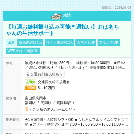
掲載日：2026.08.04
未読
【毎週お給料振り込み可能＊週払い】おばあち
ゃんの生活サポート
派遣
職種未経験OK
社会人未経験OK
大学生歓迎
ブランクOK
WEB登録・面接OK
無資格未経験：時給1250円～ 経験者：時給1300円～★日払い
給与
／週払い制度あり（月払いも選べます）※稼働開始時は手続き完
了次第のお支払いとなります。
交通費別途支給あり
交通費支給※規定有
交通費
5～10万円
月収例
富山県高岡市
勤務地
福岡駅
/
高岡駅
/
高岡駅駅
/
…
＜ご近所の老人ホームなど＞
★1日5時間～の時短シフトOK ★もちろんフルタイムシフトも可
勤務時間
能 ★スタート時間選べます 7:00～16:00 9:00～18:00 11:00～
20:00 など 残業なし！ ※Wワークの場合、他のお仕事と合わせ