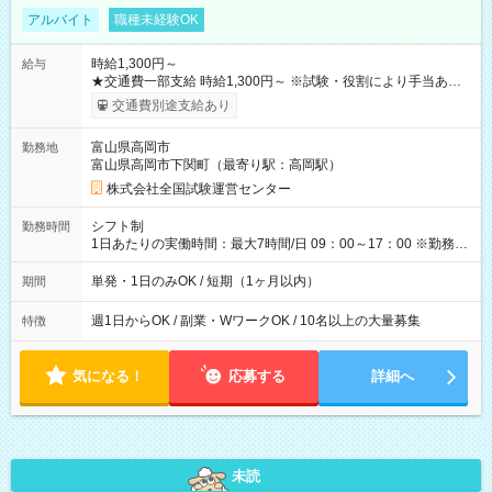
アルバイト
職種未経験OK
時給1,300円～
給与
★交通費一部支給 時給1,300円～ ※試験・役割により手当あり
※勤務回数により昇給あり 【即給（前払い）オプションあ
交通費別途支給あり
り！】 希望される場合、勤務から1週間ほどで給与の一部を受け
取れます。 ※手数料418円がかかります。 【過去試験日の収入
富山県高岡市
勤務地
例】 ・河合塾模擬試験 8:30～17:30（休憩1時間） 時給1,300円
富山県高岡市下関町（最寄り駅：高岡駅）
×8時間＝日収10,400円＋交通費 ※当日の役割により時給＋100
円の場合あり ・国家試験 7:00～13:30（休憩なし） 時給1,300
株式会社全国試験運営センター
円（役割手当＋100円）×6時間＝日収8,400円＋交通費 【試用期
間】試用期間なし
シフト制
勤務時間
1日あたりの実働時間：最大7時間/日 09：00～17：00 ※勤務時
間は 試験により異なります。
単発・1日のみOK / 短期（1ヶ月以内）
期間
週1日からOK / 副業・WワークOK / 10名以上の大量募集
特徴
気になる！
応募する
詳細へ
未読