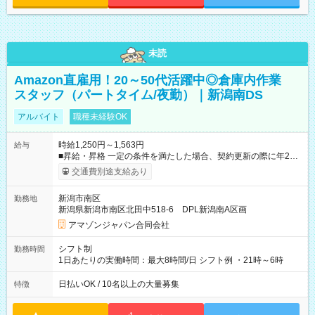
未読
Amazon直雇用！20～50代活躍中◎倉庫内作業
スタッフ（パートタイム/夜勤）｜新潟南DS
アルバイト
職種未経験OK
時給1,250円～1,563円
給与
■昇給・昇格 一定の条件を満たした場合、契約更新の際に年2回
まで昇給の機会があります。 ■正社員登用制度あり ※月末締/翌
交通費別途支給あり
月25日支払い ※時間外手当、別途支給 ※深夜割増賃金 (22:00～
翌5:00までは時給が25%UPします) ☆給与前払い制度有！
新潟市南区
勤務地
☆Amazon直雇用で安定して働けます！ 【試用期間】試用期間
新潟県新潟市南区北田中518-6 DPL新潟南A区画
あり 試用期間の長さ：1週間 雇用形態、給与は本採用時と同じ
です。
アマゾンジャパン合同会社
シフト制
勤務時間
1日あたりの実働時間：最大8時間/日 シフト例 ・21時～6時
日払いOK / 10名以上の大量募集
特徴