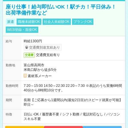
座り仕事！給与即払いOK！駅チカ！平日休み！
出荷準備作業など
派遣
職種未経験OK
社会人未経験OK
ブランクOK
WEB登録・面接OK
時給1300円
給与
交通費別途支給あり
交通費支給有り
交通費
富山県高岡市
勤務地
米島口駅から徒歩5分
素材系メーカー
7:20～15:00 14:50～22:30 22:20～7:30 ※表記のうち実働6時間
勤務時間
40分から8時間10分です。
長期【ご応募から1週間以内(最短2日目)のスピード就業が可能】
期間
即日～
日払いOK
/
履歴書不要
/
シフト勤務
/
電話対応なし
/
パソコン
特徴
スキル不要