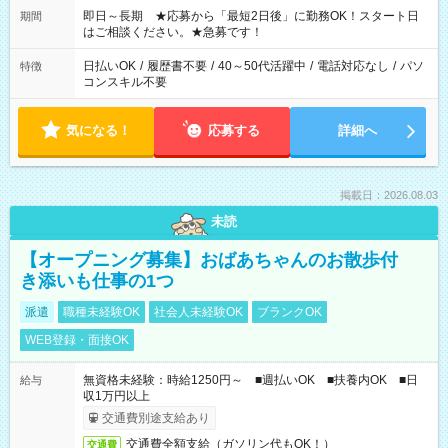
ご希望を教えてください！
即日～長期 ★応募から「最短2日後」に勤務OK！スタート日
期間
はご相談ください。★急募です！
日払いOK
/
履歴書不要
/
40～50代活躍中
/
電話対応なし
/
パソ
特徴
コンスキル不要
気になる！
応募する
詳細へ
掲載日：2026.08.03
未読
【オープニング募集】おばあちゃんのお散歩付
き添いも仕事の1つ
派遣
職種未経験OK
社会人未経験OK
ブランクOK
WEB登録・面接OK
無資格未経験：時給1250円～ ■週払いOK ■扶養内OK ■日
給与
収1万円以上
交通費別途支給あり
交通費全額支給（ガソリン代もOK！）
交通費