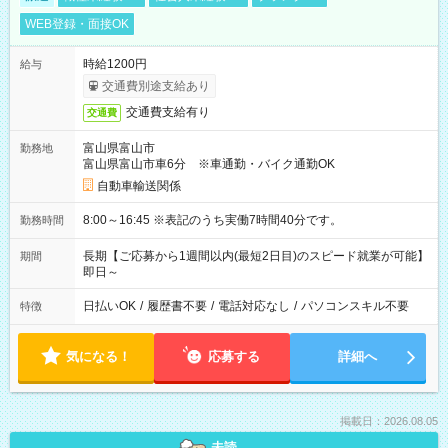
WEB登録・面接OK
時給1200円
給与
交通費別途支給あり
交通費支給有り
交通費
富山県富山市
勤務地
富山県富山市車6分 ※車通勤・バイク通勤OK
自動車輸送関係
8:00～16:45 ※表記のうち実働7時間40分です。
勤務時間
長期【ご応募から1週間以内(最短2日目)のスピード就業が可能】
期間
即日～
日払いOK
/
履歴書不要
/
電話対応なし
/
パソコンスキル不要
特徴
気になる！
応募する
詳細へ
掲載日：2026.08.05
未読