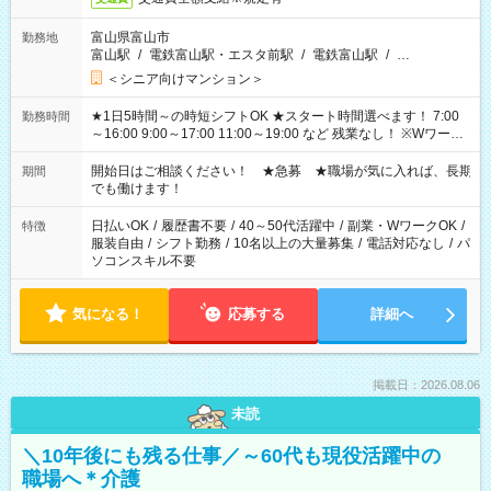
富山県富山市
勤務地
富山駅
/
電鉄富山駅・エスタ前駅
/
電鉄富山駅
/
…
＜シニア向けマンション＞
★1日5時間～の時短シフトOK ★スタート時間選べます！ 7:00
勤務時間
～16:00 9:00～17:00 11:00～19:00 など 残業なし！ ※Wワーク
の場合、他のお仕事と合わせ週40時間超の就業はご案内できま
せん ※法令に基づき、週20時間以上勤務は社会保険への加入対
開始日はご相談ください！ ★急募 ★職場が気に入れば、長期
期間
象となります ※労働者派遣法（日雇い派遣の原則禁止）によ
でも働けます！
り、短時間・短期間の就業はご案内が難しい場合があります
日払いOK
/
履歴書不要
/
40～50代活躍中
/
副業・WワークOK
/
特徴
服装自由
/
シフト勤務
/
10名以上の大量募集
/
電話対応なし
/
パ
ソコンスキル不要
気になる！
応募する
詳細へ
掲載日：2026.08.06
未読
＼10年後にも残る仕事／～60代も現役活躍中の
職場へ＊介護