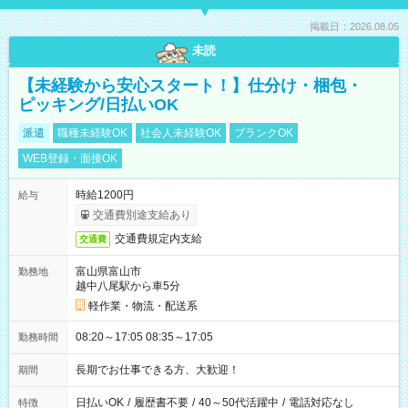
掲載日：2026.08.05
未読
【未経験から安心スタート！】仕分け・梱包・
ピッキング/日払いOK
派遣
職種未経験OK
社会人未経験OK
ブランクOK
WEB登録・面接OK
時給1200円
給与
交通費別途支給あり
交通費規定内支給
交通費
富山県富山市
勤務地
越中八尾駅から車5分
軽作業・物流・配送系
08:20～17:05 08:35～17:05
勤務時間
長期でお仕事できる方、大歓迎！
期間
日払いOK
/
履歴書不要
/
40～50代活躍中
/
電話対応なし
特徴