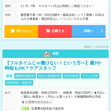
2ヶ月～OK ※スタート日はお気軽にご相談ください！
期間
履歴書不要
/
40～50代活躍中
/
服装自由
/
シフト勤務
/
10名以
特徴
上の大量募集
/
電話対応なし
/
パソコンスキル不要
気になる！
応募する
詳細へ
掲載日：2026.08.06
未読
【フルタイムじゃ働けない！という方へ】週3や
時短もOK＊ケアスタッフ
派遣
職種未経験OK
社会人未経験OK
大学生歓迎
ブランクOK
WEB登録・面接OK
無資格未経験：時給1250円～ 経験者：時給1300円～★日払い
給与
／週払い制度あり（月払いも選べます）※稼働開始時は手続き完
了次第のお支払いとなります。
交通費別途支給あり
交通費全額支給※規定有
交通費