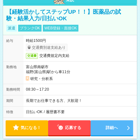
【経験活かしてステップUP！！】医薬品の試
験・結果入力/日払いOK
派遣
ブランクOK
WEB登録・面接OK
時給1500円
給与
交通費別途支給あり
交通費規定内支給
交通費
富山県南砺市
勤務地
福野(富山県)駅から車11分
研究・分析系
08:30～17:20
勤務時間
長期でお仕事できる方、大歓迎！
期間
日払いOK
/
履歴書不要
特徴
気になる！
応募する
詳細へ