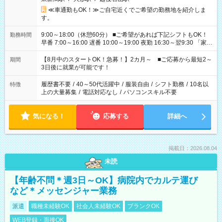
≪車通勤もOK！≫ご自宅近くでご希望の勤務地を紹介しま
す。
9:00～18:00（休憩60分） ■ご希望があれば下記シフトもOK！
勤務時間
早番 7:00～16:00 遅番 10:00～19:00 夜勤 16:30～翌9:30 「家族
と休みを合わせたい」 「余裕を持って夕飯の準備がしたい」
「できれば残業はしたくない」 など、ご希望を教えてください
【8月中のスタートOK！急募！】2カ月～ ■ご応募から最短2～
期間
ね。 ※Wワーク希望の方へ 今ご覧のお仕事で希望する勤務時間
3日後に就業が可能です！
と、もう1つのお仕事の勤務時間。 合計で週40時間を超える場
合は応募できません。
履歴書不要
/
40～50代活躍中
/
服装自由
/
シフト勤務
/
10名以
特徴
上の大量募集
/
電話対応なし
/
パソコンスキル不要
気になる！
応募する
詳細へ
掲載日：2026.08.04
未読
【年齢不問＊週3日～OK】病院内でカルテ運び
など＊メッセンジャー業務
派遣
職種未経験OK
社会人未経験OK
ブランクOK
WEB登録・面接OK