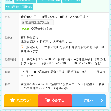
派遣
職種未経験OK
社会人未経験OK
ブランクOK
WEB登録・面接OK
時給1900円～ ■週払いOK ■日収1万5200円以上
給与
交通費別途支給あり
交通費全額支給
交通費
石川県金沢市
勤務地
北鉄金沢駅
/
野町駅
/
大河端駅
/
…
【自宅からドアtoドアで30分以内】介護施設でのお仕事。勤
務地選べます！
【日勤のみ】9:00～18:00（休憩60分） ■ご希望があればその他
勤務時間
シフトもOK！ （例）8:30～17:30 10:00～19:00 など
「家族とお休みを合わせたい」 「できれば残業はしたくない」
など、あなたのご希望に沿ったお仕事をご紹介します！ ※Wワ
2ヶ月～ ■ご応募から最短3日後に開始可能 9月～、10月スタ
期間
ーク希望の方へ 今ご覧のお仕事で希望する勤務時間と、もう1つ
ートもOK！
のお仕事の勤務時間。 合計で週40時間を超える場合は応募でき
ません
履歴書不要
/
40～50代活躍中
/
服装自由
/
シフト勤務
/
10名以
特徴
上の大量募集
/
パソコンスキル不要
気になる！
応募する
詳細へ