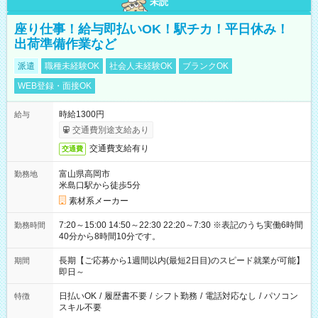
未読
座り仕事！給与即払いOK！駅チカ！平日休み！
出荷準備作業など
派遣
職種未経験OK
社会人未経験OK
ブランクOK
WEB登録・面接OK
時給1300円
給与
交通費別途支給あり
交通費支給有り
交通費
富山県高岡市
勤務地
米島口駅から徒歩5分
素材系メーカー
7:20～15:00 14:50～22:30 22:20～7:30 ※表記のうち実働6時間
勤務時間
40分から8時間10分です。
長期【ご応募から1週間以内(最短2日目)のスピード就業が可能】
期間
即日～
日払いOK
/
履歴書不要
/
シフト勤務
/
電話対応なし
/
パソコン
特徴
スキル不要