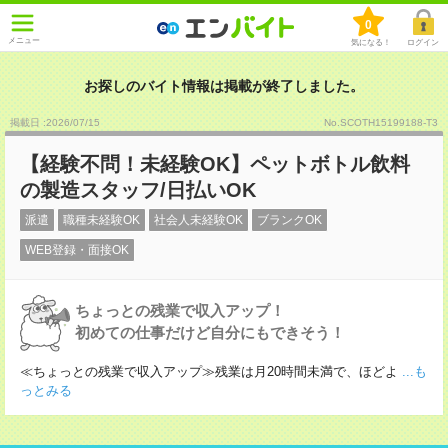
0
メニュー
気になる！
ログイン
お探しのバイト情報は掲載が終了しました。
掲載日 :2026
/
07
/
15
No.SCOTH15199188-T3
【経験不問！未経験OK】ペットボトル飲料
の製造スタッフ/日払いOK
派遣
職種未経験OK
社会人未経験OK
ブランクOK
WEB登録・面接OK
ちょっとの残業で収入アップ！
初めての仕事だけど自分にもできそう！
≪ちょっとの残業で収入アップ≫残業は月20時間未満で、ほどよ
...も
っとみる