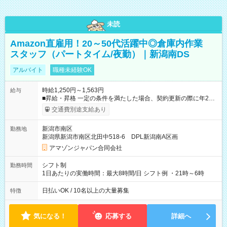
未読
Amazon直雇用！20～50代活躍中◎倉庫内作業
スタッフ（パートタイム/夜勤）｜新潟南DS
アルバイト
職種未経験OK
時給1,250円～1,563円
給与
■昇給・昇格 一定の条件を満たした場合、契約更新の際に年2回
まで昇給の機会があります。 ■正社員登用制度あり ※月末締/翌
交通費別途支給あり
月25日支払い ※時間外手当、別途支給 ※深夜割増賃金 (22:00～
翌5:00までは時給が25%UPします) ☆給与前払い制度有！
新潟市南区
勤務地
☆Amazon直雇用で安定して働けます！ 【試用期間】試用期間
新潟県新潟市南区北田中518-6 DPL新潟南A区画
あり 試用期間の長さ：1週間 雇用形態、給与は本採用時と同じ
です。
アマゾンジャパン合同会社
シフト制
勤務時間
1日あたりの実働時間：最大8時間/日 シフト例 ・21時～6時
日払いOK / 10名以上の大量募集
特徴
気になる！
応募する
詳細へ