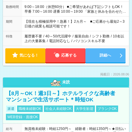
9:00～18:00（休憩60分） ■ご希望があれば下記シフトもOK！
勤務時間
早番 7:00～16:00 遅番 10:00～19:00 「家族と休みを合わせた
い」 「余裕を持って夕飯の準備がしたい」 「できれば残業はし
たくない」 など、ご希望を教えてくださいね。 ※Wワーク希望
【現在も積極採用中！急募！】2カ月～ ■ご応募から最短2～3
期間
の方へ 今ご覧のお仕事で希望する勤務時間と、もう1つのお仕事
日後の就業も相談可能です！
の勤務時間。 合計で週40時間を超える場合は応募できません。
履歴書不要
/
40～50代活躍中
/
服装自由
/
シフト勤務
/
10名以
特徴
上の大量募集
/
電話対応なし
/
パソコンスキル不要
気になる！
応募する
詳細へ
掲載日：2026.08.06
未読
【8月～OK！週3日～】ホテルライクな高齢者
マンションで生活サポート＊時短OK
派遣
職種未経験OK
社会人未経験OK
大学生歓迎
ブランクOK
WEB登録・面接OK
無資格未経験：時給1250円～ 経験者：時給1350円～★日払い
給与