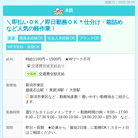
掲載日：2026.08.06
未読
＼即払いＯＫ／即日勤務ＯＫ＊仕分け・箱詰め
など人気の軽作業！
派遣
職種未経験OK
社会人未経験OK
ブランクOK
WEB登録・面接OK
時給1100円～1500円 ★Wワーク不可
給与
交通費別途支給あり
交通費全額支給
交通費
新潟市東区
勤務地
越後石山駅
/
東新潟駅
/
大形駅
新潟市東区など…勤務地多数！通いやすい勤務地をご紹介し
ます。
週5フルタイムがメインです！ ＜勤務時間の例＞ 8:00～17:00
勤務時間
8:30～17:30 9:00～18:00 10:00～19:00 20:30～翌5:30 など ★
その他にも勤務時間多数！ 日勤のみ、残業なし、交替制など
ご希望を教えてください！
即日～長期 ★応募から「最短2日後」に勤務OK！スタート日
期間
はご相談ください。