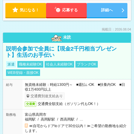
気になる！
応募する
詳細へ
掲載日：2026.08.04
未読
説明会参加で全員に【現金2千円相当プレゼン
ト】生活のお手伝い
派遣
職種未経験OK
社会人未経験OK
ブランクOK
WEB登録・面接OK
無資格未経験：時給1300円～ ■週払いOK ■扶養内OK ■日
給与
収1万400円以上
交通費別途支給あり
交通費全額支給（ガソリン代もOK！）
交通費
富山県高岡市
勤務地
福岡駅
/
高岡駅駅
/
西高岡駅
/
…
≪自宅からドアtoドアで30分以内！≫ご希望の勤務地を紹介
します。