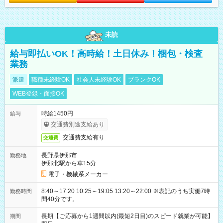
未読
給与即払いOK！高時給！土日休み！梱包・検査
業務
派遣
職種未経験OK
社会人未経験OK
ブランクOK
WEB登録・面接OK
時給1450円
給与
交通費別途支給あり
交通費支給有り
交通費
長野県伊那市
勤務地
伊那北駅から車15分
電子・機械系メーカー
8:40～17:20 10:25～19:05 13:20～22:00 ※表記のうち実働7時
勤務時間
間40分です。
長期【ご応募から1週間以内(最短2日目)のスピード就業が可能】
期間