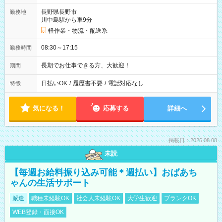
長野県長野市
勤務地
川中島駅から車9分
軽作業・物流・配送系
08:30～17:15
勤務時間
長期でお仕事できる方、大歓迎！
期間
日払いOK
/
履歴書不要
/
電話対応なし
特徴
気になる！
応募する
詳細へ
掲載日：2026.08.08
未読
【毎週お給料振り込み可能＊週払い】おばあち
ゃんの生活サポート
派遣
職種未経験OK
社会人未経験OK
大学生歓迎
ブランクOK
WEB登録・面接OK