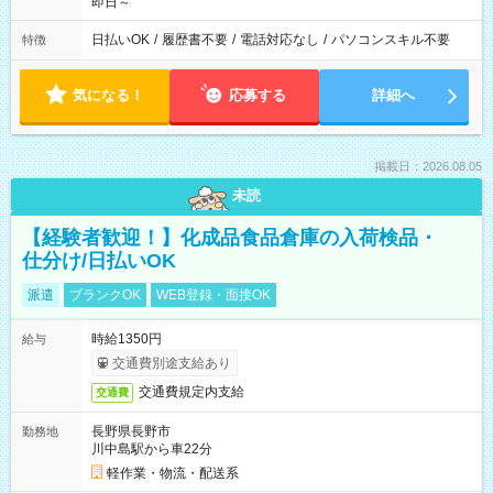
即日～
日払いOK
/
履歴書不要
/
電話対応なし
/
パソコンスキル不要
特徴
気になる！
応募する
詳細へ
掲載日：2026.08.05
未読
【経験者歓迎！】化成品食品倉庫の入荷検品・
仕分け/日払いOK
派遣
ブランクOK
WEB登録・面接OK
時給1350円
給与
交通費別途支給あり
交通費規定内支給
交通費
長野県長野市
勤務地
川中島駅から車22分
軽作業・物流・配送系