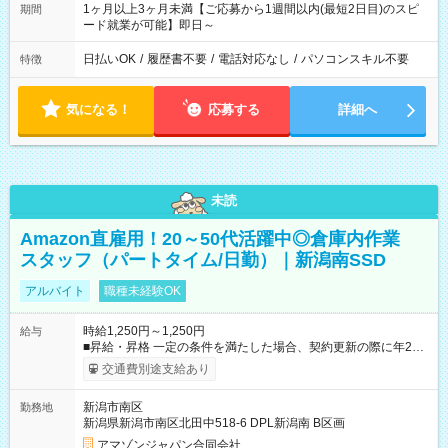
1ヶ月以上3ヶ月未満【ご応募から1週間以内(最短2日目)のスピ
期間
ード就業が可能】即日～
日払いOK
/
履歴書不要
/
電話対応なし
/
パソコンスキル不要
特徴
気になる！
応募する
詳細へ
未読
Amazon直雇用！20～50代活躍中◎倉庫内作業
スタッフ（パートタイム/日勤）｜新潟南SSD
アルバイト
職種未経験OK
時給1,250円～1,250円
給与
■昇給・昇格 一定の条件を満たした場合、契約更新の際に年2回
まで昇給の機会があります。 ■正社員登用制度あり ※月末締/翌
交通費別途支給あり
月25日支払い ※時間外手当、別途支給 ※深夜割増賃金 (22:00～
翌5:00までは時給が25%UPします) ☆給与前払い制度有！
新潟市南区
勤務地
☆Amazon直雇用で安定して働けます！ 【試用期間】試用期間
新潟県新潟市南区北田中518-6 DPL新潟南 B区画
あり 試用期間の長さ：1週間 雇用形態、給与は本採用時と同じ
です。
アマゾンジャパン合同会社