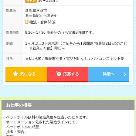
20～25万円
月収例
新潟県三条市
勤務地
燕三条駅から車9分
物流・倉庫関係
8:20～17:30 ※表記のうち実働8時間です。
勤務時間
1ヶ月以上3ヶ月未満【ご応募から1週間以内(最短2日目)のスピ
期間
ード就業が可能】即日～
日払いOK
/
履歴書不要
/
電話対応なし
/
パソコンスキル不要
特徴
気になる！
応募する
詳細へ
お仕事の概要
ペットボトル飲料の製造業務を担当いただきます。
オートメーション化された製造ラインにて、
ペットボトルの成型、
抽出・調合、