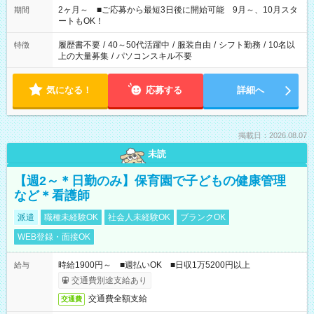
など、あなたのご希望に沿ったお仕事をご紹介します！ ※Wワ
2ヶ月～ ■ご応募から最短3日後に開始可能 9月～、10月スタ
期間
ーク希望の方へ 今ご覧のお仕事で希望する勤務時間と、もう1つ
ートもOK！
のお仕事の勤務時間。 合計で週40時間を超える場合は応募でき
ません
履歴書不要
/
40～50代活躍中
/
服装自由
/
シフト勤務
/
10名以
特徴
上の大量募集
/
パソコンスキル不要
気になる！
応募する
詳細へ
掲載日：2026.08.07
未読
【週2～＊日勤のみ】保育園で子どもの健康管理
など＊看護師
派遣
職種未経験OK
社会人未経験OK
ブランクOK
WEB登録・面接OK
時給1900円～ ■週払いOK ■日収1万5200円以上
給与
交通費別途支給あり
交通費全額支給
交通費