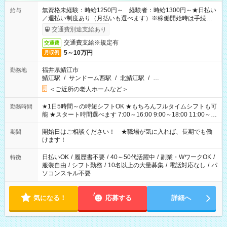
無資格未経験：時給1250円～ 経験者：時給1300円～★日払い
給与
／週払い制度あり（月払いも選べます）※稼働開始時は手続き完
了次第のお支払いとなります。
交通費別途支給あり
交通費支給※規定有
交通費
5～10万円
月収例
福井県鯖江市
勤務地
鯖江駅
/
サンドーム西駅
/
北鯖江駅
/
…
＜ご近所の老人ホームなど＞
★1日5時間～の時短シフトOK ★もちろんフルタイムシフトも可
勤務時間
能 ★スタート時間選べます 7:00～16:00 9:00～18:00 11:00～
20:00 など 残業なし！ ※Wワークの場合、他のお仕事と合わせ
週40時間超の就業はご案内できません ※法令に基づき、週20時
開始日はご相談ください！ ★職場が気に入れば、長期でも働
期間
間以上勤務は社会保険への加入対象となります ※労働者派遣法
けます！
（日雇い派遣の原則禁止）により、短時間・短期間の就業はご
案内が難しい場合があります
日払いOK
/
履歴書不要
/
40～50代活躍中
/
副業・WワークOK
/
特徴
服装自由
/
シフト勤務
/
10名以上の大量募集
/
電話対応なし
/
パ
ソコンスキル不要
気になる！
応募する
詳細へ