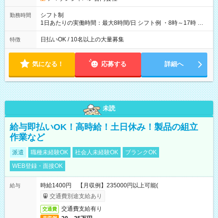
シフト制
勤務時間
1日あたりの実働時間：最大8時間/日 シフト例 ・8時～17時 ・
12時～21時
日払いOK / 10名以上の大量募集
特徴
気になる！
応募する
詳細へ
未読
給与即払いOK！高時給！土日休み！製品の組立
作業など
派遣
職種未経験OK
社会人未経験OK
ブランクOK
WEB登録・面接OK
時給1400円 【月収例】235000円以上可能(
給与
交通費別途支給あり
交通費支給有り
交通費