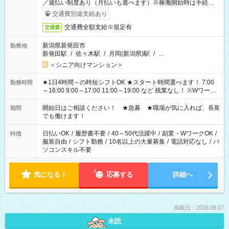
／週払い制度あり（月払いも選べます）※稼働開始時は手続き完
了次第のお支払いとなります。
交通費別途支給あり
交通費全額支給※規定有
交通費
新潟県新発田市
勤務地
新発田駅
/
佐々木駅
/
月岡(新潟県)駅
/
…
＜シニア向けマンション＞
★1日4時間～の時短シフトOK ★スタート時間選べます！ 7:00
勤務時間
～16:00 9:00～17:00 11:00～19:00 など 残業なし！ ※Wワーク
の場合、他のお仕事と合わせ週40時間超の就業はご案内できま
せん ※法令に基づき、週20時間以上勤務は社会保険への加入対
開始日はご相談ください！ ★急募 ★職場が気に入れば、長期
期間
象となります ※労働者派遣法（日雇い派遣の原則禁止）によ
でも働けます！
り、短時間・短期間の就業はご案内が難しい場合があります
日払いOK
/
履歴書不要
/
40～50代活躍中
/
副業・WワークOK
/
特徴
服装自由
/
シフト勤務
/
10名以上の大量募集
/
電話対応なし
/
パ
ソコンスキル不要
気になる！
応募する
詳細へ
掲載日：2026.08.07
未読