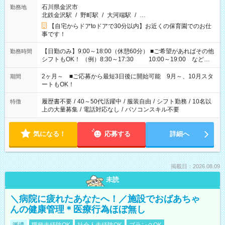
石川県金沢市
勤務地
北鉄金沢駅
/
野町駅
/
大河端駅
/
…
【自宅からドアtoドアで30分以内】お近くの保育園でのお仕
事です！
【日勤のみ】9:00～18:00（休憩60分） ■ご希望があればその他
勤務時間
シフトもOK！ （例）8:30～17:30 10:00～19:00 など
「家族とお休みを合わせたい」 「余裕を持って夕飯の準備がし
たい」 「できれば残業はしたくない」 など、ご希望があれば教
2ヶ月～ ■ご応募から最短3日後に開始可能 9月～、10月スタ
期間
えてくださいね。 ※Wワーク希望の方へ 今ご覧のお仕事で希望
ートもOK！
する勤務時間と、もう1つのお仕事の勤務時間。 合計で週40時
間を超える場合は応募できません
履歴書不要
/
40～50代活躍中
/
服装自由
/
シフト勤務
/
10名以
特徴
上の大量募集
/
電話対応なし
/
パソコンスキル不要
気になる！
応募する
詳細へ
掲載日：2026.08.09
未読
＼病院に疲れたあなたへ！／施設でおばあちゃ
んの健康管理＊医療行為ほぼ無し