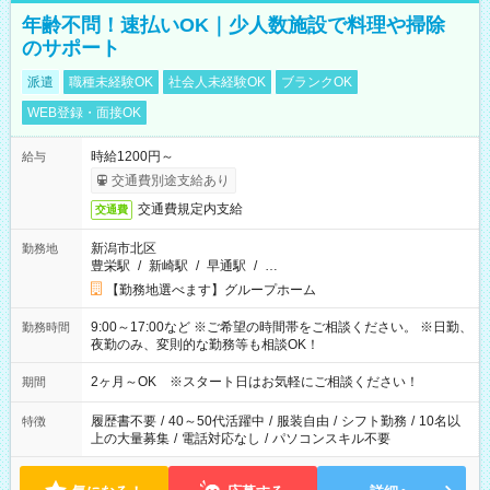
年齢不問！速払いOK｜少人数施設で料理や掃除
のサポート
派遣
職種未経験OK
社会人未経験OK
ブランクOK
WEB登録・面接OK
時給1200円～
給与
交通費別途支給あり
交通費規定内支給
交通費
新潟市北区
勤務地
豊栄駅
/
新崎駅
/
早通駅
/
…
【勤務地選べます】グループホーム
9:00～17:00など ※ご希望の時間帯をご相談ください。 ※日勤、
勤務時間
夜勤のみ、変則的な勤務等も相談OK！
2ヶ月～OK ※スタート日はお気軽にご相談ください！
期間
履歴書不要
/
40～50代活躍中
/
服装自由
/
シフト勤務
/
10名以
特徴
上の大量募集
/
電話対応なし
/
パソコンスキル不要