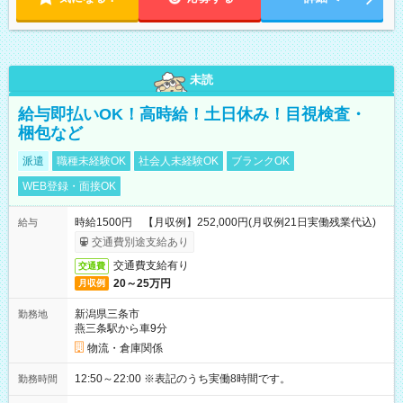
未読
給与即払いOK！高時給！土日休み！目視検査・
梱包など
派遣
職種未経験OK
社会人未経験OK
ブランクOK
WEB登録・面接OK
時給1500円 【月収例】252,000円(月収例21日実働残業代込)
給与
交通費別途支給あり
交通費支給有り
交通費
20～25万円
月収例
新潟県三条市
勤務地
燕三条駅から車9分
物流・倉庫関係
12:50～22:00 ※表記のうち実働8時間です。
勤務時間