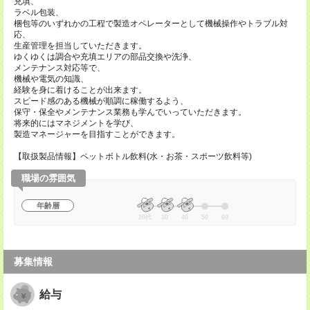
充填、
ラベル包装、
梱包等のいずれかの工程で製造オペレーターとして機械操作やトラブル対
応、
生産管理を担当していただきます。
ゆくゆくは調合や充填エリアの部品交換や洗浄、
メンテナンス対応等で、
機械や電気の知識、
経験を身に着けることが出来ます。
スピード感のある機械が順調に稼働するよう、
保守・保全やメンテナンス業務も学んでいっていただきます。
将来的にはマネジメントを学び、
製造マネージャーを目指すことができます。
【取扱製品情報】ペットボトル飲料(水・お茶・スポーツ飲料等)
職場の雰囲気
年齢層
20代
30
40
50
60
募集情報
給与