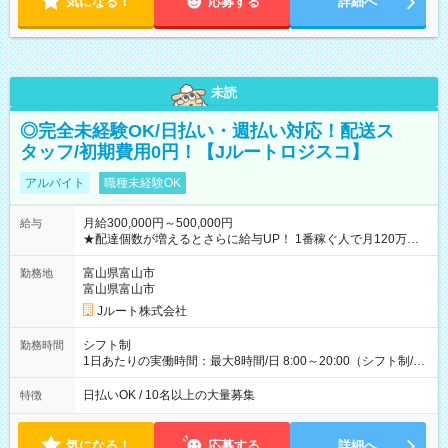
気になる！
応募する
詳細へ
未読
◎完全未経験OK/日払い・週払い対応！配送ス
タッフ/初期費用0円！【Jルートロジスコ】
アルバイト
職種未経験OK
月給300,000円～500,000円
給与
★配達個数が増えるとさらに給与UP！ 1番稼ぐ人で月120万ほ
ど！ ・主要都市エリア 月収55万円／週5日稼働 月収65万~112
万円／週6日稼働 ・地方郊外エリア 月収40万円／週5日稼働 月
富山県富山市
勤務地
収40万円~50万円／週6日稼働 ＜モデルイメージ＞ ■月収50万
富山県富山市
円 (27歳男性/江東区在住)※元建築関係 1日150個配達×25日勤務
Jルート株式会社
(日休み) ■月収80万円(43歳男性/墨田区在住)※元営業 1日200個
配達×25日勤務(月休み) 【試用期間】試用期間なし
シフト制
勤務時間
1日あたりの実働時間：最大8時間/日 8:00～20:00（シフト制/実
働8時間） ※週5日勤務（場所次第では週4も有り） ※配達状況
によって時間外での勤務可能性有り ※案件により多少の前後あ
日払いOK / 10名以上の大量募集
特徴
り ※配達が完了次第、帰社OKです
気になる！
応募する
詳細へ