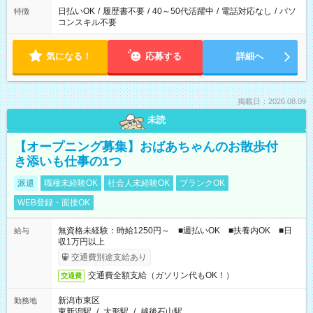
日払いOK
/
履歴書不要
/
40～50代活躍中
/
電話対応なし
/
パソ
特徴
コンスキル不要
気になる！
応募する
詳細へ
掲載日：2026.08.09
未読
【オープニング募集】おばあちゃんのお散歩付
き添いも仕事の1つ
派遣
職種未経験OK
社会人未経験OK
ブランクOK
WEB登録・面接OK
無資格未経験：時給1250円～ ■週払いOK ■扶養内OK ■日
給与
収1万円以上
交通費別途支給あり
交通費全額支給（ガソリン代もOK！）
交通費
新潟市東区
勤務地
東新潟駅
/
大形駅
/
越後石山駅