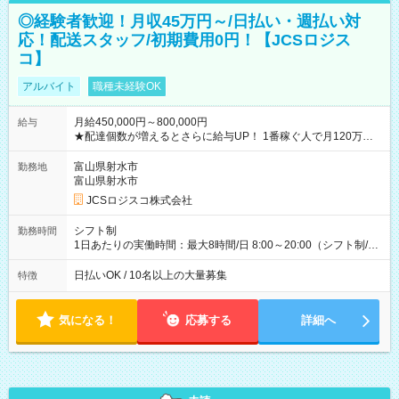
◎経験者歓迎！月収45万円～/日払い・週払い対
応！配送スタッフ/初期費用0円！【JCSロジス
コ】
アルバイト
職種未経験OK
月給450,000円～800,000円
給与
★配達個数が増えるとさらに給与UP！ 1番稼ぐ人で月120万ほ
ど！ ・主要都市エリア 月収55万円／週5日稼働 月収65万~112
万円／週6日稼働 ・地方郊外エリア 月収40万円／週5日稼働 月
富山県射水市
勤務地
収40万円~50万円／週6日稼働 ＜モデルイメージ＞ ■月収50万
富山県射水市
円 (27歳男性/江東区在住)※元建築関係 1日150個配達×25日勤務
JCSロジスコ株式会社
(日休み) ■月収80万円(43歳男性/墨田区在住)※元営業 1日200個
配達×25日勤務(月休み) 【試用期間】試用期間なし
シフト制
勤務時間
1日あたりの実働時間：最大8時間/日 8:00～20:00（シフト制/実
働8時間） ※週5日勤務（場所次第では週4も有り） ※配達状況
によって時間外での勤務可能性有り ※案件により多少の前後あ
日払いOK / 10名以上の大量募集
特徴
り ※配達が完了次第、帰社OKです
気になる！
応募する
詳細へ