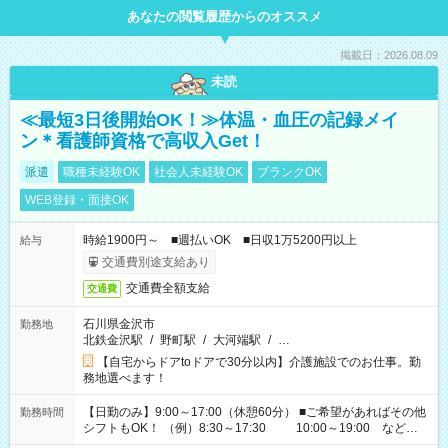
あなたの閲覧履歴からのオススメ
掲載日：2026.08.09
未読
≪最短3日後開始OK！≫体温・血圧の記録メイ
ン＊看護師資格で高収入Get！
派遣
職種未経験OK
社会人未経験OK
ブランクOK
WEB登録・面接OK
時給1900円～ ■週払いOK ■日収1万5200円以上
給与
交通費別途支給あり
交通費全額支給
交通費
石川県金沢市
勤務地
北鉄金沢駅
/
野町駅
/
大河端駅
/
…
【自宅からドアtoドアで30分以内】介護施設でのお仕事。勤
務地選べます！
【日勤のみ】9:00～17:00（休憩60分） ■ご希望があればその他
勤務時間
シフトもOK！ （例）8:30～17:30 10:00～19:00 など
「家族とお休みを合わせたい」 「できれば残業はしたくない」