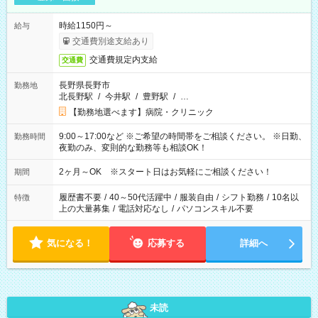
時給1150円～
給与
交通費別途支給あり
交通費規定内支給
交通費
長野県長野市
勤務地
北長野駅
/
今井駅
/
豊野駅
/
…
【勤務地選べます】病院・クリニック
9:00～17:00など ※ご希望の時間帯をご相談ください。 ※日勤、
勤務時間
夜勤のみ、変則的な勤務等も相談OK！
2ヶ月～OK ※スタート日はお気軽にご相談ください！
期間
履歴書不要
/
40～50代活躍中
/
服装自由
/
シフト勤務
/
10名以
特徴
上の大量募集
/
電話対応なし
/
パソコンスキル不要
気になる！
応募する
詳細へ
未読