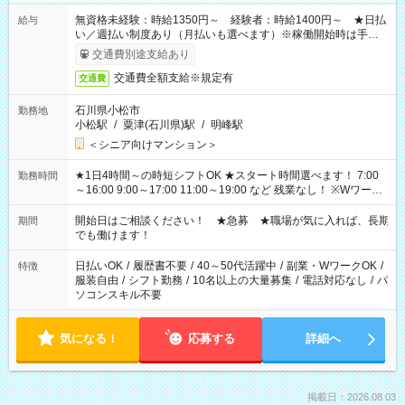
無資格未経験：時給1350円～ 経験者：時給1400円～ ★日払
給与
い／週払い制度あり（月払いも選べます）※稼働開始時は手続き
完了次第のお支払いとなります。
交通費別途支給あり
交通費全額支給※規定有
交通費
石川県小松市
勤務地
小松駅
/
粟津(石川県)駅
/
明峰駅
＜シニア向けマンション＞
★1日4時間～の時短シフトOK ★スタート時間選べます！ 7:00
勤務時間
～16:00 9:00～17:00 11:00～19:00 など 残業なし！ ※Wワーク
の場合、他のお仕事と合わせ週40時間超の就業はご案内できま
せん ※法令に基づき、週20時間以上勤務は社会保険への加入対
開始日はご相談ください！ ★急募 ★職場が気に入れば、長期
期間
象となります ※労働者派遣法（日雇い派遣の原則禁止）によ
でも働けます！
り、短時間・短期間の就業はご案内が難しい場合があります
日払いOK
/
履歴書不要
/
40～50代活躍中
/
副業・WワークOK
/
特徴
服装自由
/
シフト勤務
/
10名以上の大量募集
/
電話対応なし
/
パ
ソコンスキル不要
気になる！
応募する
詳細へ
掲載日：2026.08.03