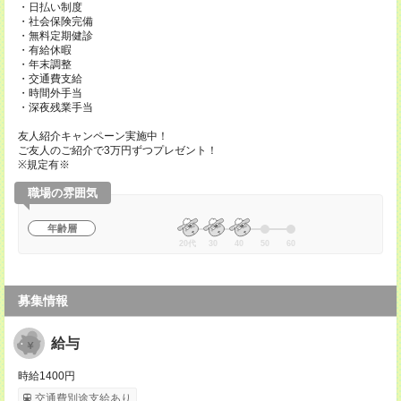
・日払い制度
・社会保険完備
・無料定期健診
・有給休暇
・年末調整
・交通費支給
・時間外手当
・深夜残業手当
友人紹介キャンペーン実施中！
ご友人のご紹介で3万円ずつプレゼント！
※規定有※
職場の雰囲気
年齢層
20代
30
40
50
60
募集情報
給与
時給1400円
交通費別途支給あり