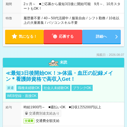
したくない」 など、あなたのご希望に沿ったお仕事をご紹介し
2ヶ月～ ■ご応募から最短3日後に開始可能 9月～、10月スタ
期間
ます！ ※Wワーク希望の方へ 今ご覧のお仕事で希望する勤務時
ートもOK！
間と、もう1つのお仕事の勤務時間。 合計で週40時間を超える
場合は応募できません
履歴書不要
/
40～50代活躍中
/
服装自由
/
シフト勤務
/
10名以
特徴
上の大量募集
/
パソコンスキル不要
気になる！
応募する
詳細へ
掲載日：2026.08.07
未読
≪最短3日後開始OK！≫体温・血圧の記録メイ
ン＊看護師資格で高収入Get！
派遣
職種未経験OK
社会人未経験OK
ブランクOK
WEB登録・面接OK
時給1900円～ ■週払いOK ■日収1万5200円以上
給与
交通費別途支給あり
交通費全額支給
交通費