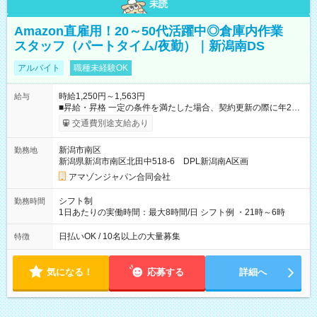
未読
Amazon直雇用！20～50代活躍中◎倉庫内作業
スタッフ（パートタイム/夜勤）｜新潟南DS
アルバイト
職種未経験OK
時給1,250円～1,563円
給与
■昇給・昇格 一定の条件を満たした場合、契約更新の際に年2回
まで昇給の機会があります。 ■正社員登用制度あり ※月末締/翌
交通費別途支給あり
月25日支払い ※時間外手当、別途支給 ※深夜割増賃金 (22:00～
翌5:00までは時給が25%UPします) ☆給与前払い制度有！
新潟市南区
勤務地
☆Amazon直雇用で安定して働けます！ 【試用期間】試用期間
新潟県新潟市南区北田中518-6 DPL新潟南A区画
あり 試用期間の長さ：1週間 雇用形態、給与は本採用時と同じ
です。
アマゾンジャパン合同会社
シフト制
勤務時間
1日あたりの実働時間：最大8時間/日 シフト例 ・21時～6時
日払いOK / 10名以上の大量募集
特徴
気になる！
応募する
詳細へ