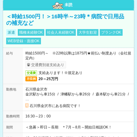
未読
＜時給1500円！＞16時半～23時＊病院で日用品
の補充など
派遣
職種未経験OK
社会人未経験OK
大学生歓迎
ブランクOK
WEB登録・面接OK
時給1500円～ ※22時以降は1875円★前払い制度あり（会社規
給与
定内）
交通費別途支給あり
支給あります！※規定あり
交通費
20～25万円
月収例
石川県金沢市
勤務地
金沢駅から車15分
/
津幡駅から車26分
/
森本駅から車21分
/
…
石川県金沢市にある病院です！
16:30～23：00
勤務時間
＜急募＞即日～長期 ＊7月～8月～開始日相談OK！
期間