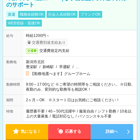
のサポート
派遣
職種未経験OK
社会人未経験OK
ブランクOK
WEB登録・面接OK
時給1200円～
給与
交通費別途支給あり
交通費規定内支給
交通費
新潟市北区
勤務地
豊栄駅
/
新崎駅
/
早通駅
/
…
【勤務地選べます】グループホーム
9:00～17:00など ※ご希望の時間帯をご相談ください。 ※日勤、
勤務時間
夜勤のみ、変則的な勤務等も相談OK！
2ヶ月～OK ※スタート日はお気軽にご相談ください！
期間
履歴書不要
/
40～50代活躍中
/
服装自由
/
シフト勤務
/
10名以
特徴
上の大量募集
/
電話対応なし
/
パソコンスキル不要
気になる！
応募する
詳細へ