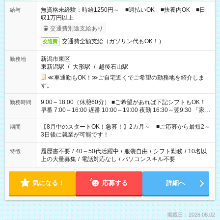
無資格未経験：時給1250円～ ■週払いOK ■扶養内OK ■日
給与
収1万円以上
交通費別途支給あり
交通費全額支給（ガソリン代もOK！）
交通費
新潟市東区
勤務地
東新潟駅
/
大形駅
/
越後石山駅
≪車通勤もOK！≫ご自宅近くでご希望の勤務地を紹介しま
す。
9:00～18:00（休憩60分） ■ご希望があれば下記シフトもOK！
勤務時間
早番 7:00～16:00 遅番 10:00～19:00 夜勤 16:30～翌9:30 「家族
と休みを合わせたい」 「余裕を持って夕飯の準備がしたい」
「できれば残業はしたくない」 など、ご希望を教えてください
【8月中のスタートOK！急募！】2カ月～ ■ご応募から最短2～
期間
ね。 ※Wワーク希望の方へ 今ご覧のお仕事で希望する勤務時間
3日後に就業が可能です！
と、もう1つのお仕事の勤務時間。 合計で週40時間を超える場
合は応募できません。
履歴書不要
/
40～50代活躍中
/
服装自由
/
シフト勤務
/
10名以
特徴
上の大量募集
/
電話対応なし
/
パソコンスキル不要
気になる！
応募する
詳細へ
掲載日：2026.08.02