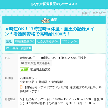
あなたの閲覧履歴からのオススメ
掲載日：2026.08.07
未読
≪時短OK！17時定時≫体温・血圧の記録メイ
ン＊看護師資格で高時給1900円！
派遣
職種未経験OK
社会人未経験OK
ブランクOK
WEB登録・面接OK
時給1900円～ ■週払いOK ■日収1万5200円以上
給与
交通費別途支給あり
交通費全額支給
交通費
石川県金沢市
勤務地
北鉄金沢駅
/
野町駅
/
大河端駅
/
…
【自宅からドアtoドアで30分以内】介護施設でのお仕事。勤
務地選べます！
＼日勤のみ／ シフト例 ・10:00～15:00 ・9:00～17:00（休憩60
勤務時間
分） ■ご希望があればその他シフトもOK！ （例）10:00～
19:00 など 「家族とお休みを合わせたい」 「できれば残業は