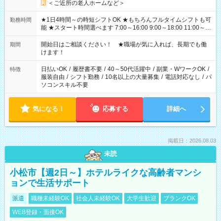
＜ご近所の老人ホームなど＞
★1日4時間～の時短シフトOK ★もちろんフルタイムシフトも可
勤務時間
能 ★スタート時間選べます 7:00～16:00 9:00～18:00 11:00～
20:00 など 残業なし！ ※Wワークの場合、他のお仕事と合わせ
週40時間超の就業はご案内できません ※法令に基づき、週20時
開始日はご相談ください！ ★職場が気に入れば、長期でも働
期間
間以上勤務は社会保険への加入対象となります ※労働者派遣法
けます！
（日雇い派遣の原則禁止）により、短時間・短期間の就業はご
案内が難しい場合があります
日払いOK
/
履歴書不要
/
40～50代活躍中
/
副業・WワークOK
/
特徴
服装自由
/
シフト勤務
/
10名以上の大量募集
/
電話対応なし
/
パ
ソコンスキル不要
気になる！
応募する
詳細へ
掲載日：2026.08.03
未読
小松市【週2日～】ホテルライクな高齢者マンシ
ョンで生活サポート
派遣
職種未経験OK
社会人未経験OK
大学生歓迎
ブランクOK
WEB登録・面接OK