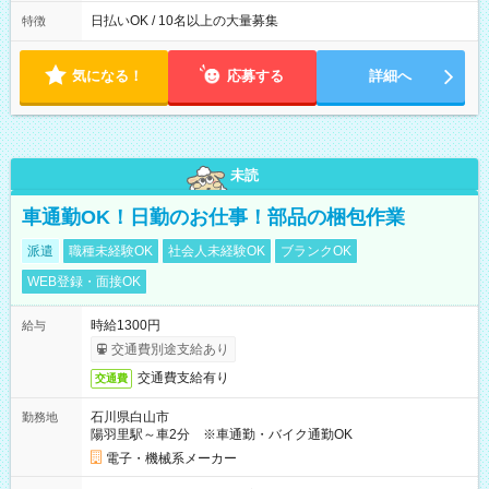
働8時間） ※週5日勤務（場所次第では週4も有り） ※配達状況
によって時間外での勤務可能性有り ※案件により多少の前後あ
日払いOK / 10名以上の大量募集
特徴
り ※配達が完了次第、帰社OKです
気になる！
応募する
詳細へ
未読
車通勤OK！日勤のお仕事！部品の梱包作業
派遣
職種未経験OK
社会人未経験OK
ブランクOK
WEB登録・面接OK
時給1300円
給与
交通費別途支給あり
交通費支給有り
交通費
石川県白山市
勤務地
陽羽里駅～車2分 ※車通勤・バイク通勤OK
電子・機械系メーカー