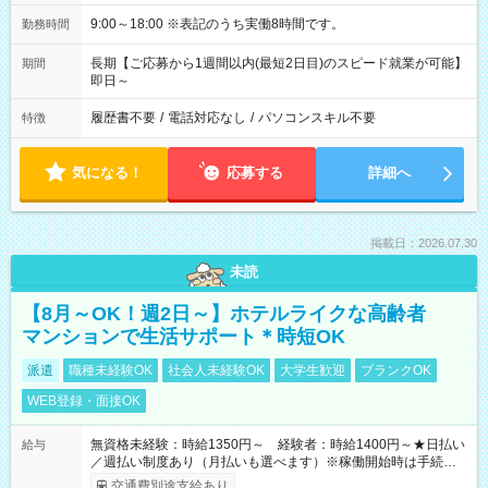
9:00～18:00 ※表記のうち実働8時間です。
勤務時間
長期【ご応募から1週間以内(最短2日目)のスピード就業が可能】
期間
即日～
履歴書不要
/
電話対応なし
/
パソコンスキル不要
特徴
気になる！
応募する
詳細へ
掲載日：2026.07.30
未読
【8月～OK！週2日～】ホテルライクな高齢者
マンションで生活サポート＊時短OK
派遣
職種未経験OK
社会人未経験OK
大学生歓迎
ブランクOK
WEB登録・面接OK
無資格未経験：時給1350円～ 経験者：時給1400円～★日払い
給与
／週払い制度あり（月払いも選べます）※稼働開始時は手続き完
了次第のお支払いとなります。
交通費別途支給あり