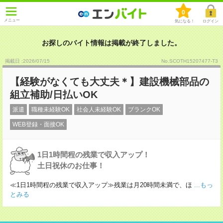
0
メニュー
気になる！
ログイン
お探しのバイト情報は掲載が終了しました。
掲載日 :2026
/
07
/
15
No.SCOTH15207477-T3
【経験がなくても大丈夫＊】建設機械部品の
組立補助/日払いOK
派遣
職種未経験OK
社会人未経験OK
ブランクOK
WEB登録・面接OK
1日1時間程の残業で収入アップ！
土日祝休のお仕事！
≪1日1時間程の残業で収入アップ≫残業は月20時間未満で、ほ
...もっ
とみる