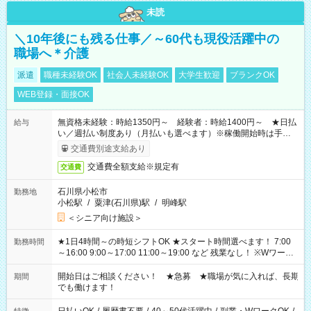
未読
＼10年後にも残る仕事／～60代も現役活躍中の
職場へ＊介護
派遣
職種未経験OK
社会人未経験OK
大学生歓迎
ブランクOK
WEB登録・面接OK
無資格未経験：時給1350円～ 経験者：時給1400円～ ★日払
給与
い／週払い制度あり（月払いも選べます）※稼働開始時は手続き
完了次第のお支払いとなります。
交通費別途支給あり
交通費全額支給※規定有
交通費
石川県小松市
勤務地
小松駅
/
粟津(石川県)駅
/
明峰駅
＜シニア向け施設＞
★1日4時間～の時短シフトOK ★スタート時間選べます！ 7:00
勤務時間
～16:00 9:00～17:00 11:00～19:00 など 残業なし！ ※Wワーク
の場合、他のお仕事と合わせ週40時間超の就業はご案内できま
せん ※法令に基づき、週20時間以上勤務は社会保険への加入対
開始日はご相談ください！ ★急募 ★職場が気に入れば、長期
期間
象となります ※労働者派遣法（日雇い派遣の原則禁止）によ
でも働けます！
り、短時間・短期間の就業はご案内が難しい場合があります