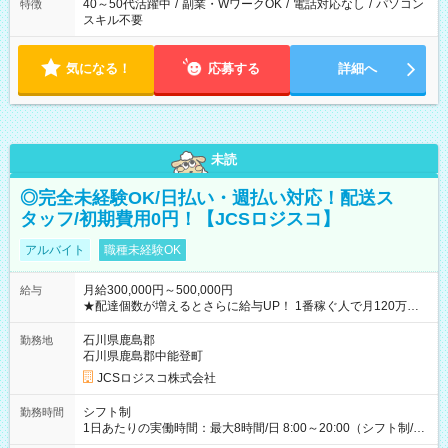
40～50代活躍中
/
副業・WワークOK
/
電話対応なし
/
パソコン
特徴
スキル不要
気になる！
応募する
詳細へ
未読
◎完全未経験OK/日払い・週払い対応！配送ス
タッフ/初期費用0円！【JCSロジスコ】
アルバイト
職種未経験OK
月給300,000円～500,000円
給与
★配達個数が増えるとさらに給与UP！ 1番稼ぐ人で月120万ほ
ど！ ・主要都市エリア 月収55万円／週5日稼働 月収65万~112
万円／週6日稼働 ・地方郊外エリア 月収40万円／週5日稼働 月
石川県鹿島郡
勤務地
収40万円~50万円／週6日稼働 ＜モデルイメージ＞ ■月収50万
石川県鹿島郡中能登町
円 (27歳男性/江東区在住)※元建築関係 1日150個配達×25日勤務
JCSロジスコ株式会社
(日休み) ■月収80万円(43歳男性/墨田区在住)※元営業 1日200個
配達×25日勤務(月休み) 【試用期間】試用期間なし
シフト制
勤務時間
1日あたりの実働時間：最大8時間/日 8:00～20:00（シフト制/実
働8時間） ※週5日勤務（場所次第では週4も有り） ※配達状況