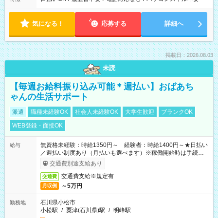
気になる！
応募する
詳細へ
掲載日：2026.08.03
未読
【毎週お給料振り込み可能＊週払い】おばあち
ゃんの生活サポート
派遣
職種未経験OK
社会人未経験OK
大学生歓迎
ブランクOK
WEB登録・面接OK
無資格未経験：時給1350円～ 経験者：時給1400円～★日払い
給与
／週払い制度あり（月払いも選べます）※稼働開始時は手続き完
了次第のお支払いとなります。
交通費別途支給あり
交通費支給※規定有
交通費
～5万円
月収例
石川県小松市
勤務地
小松駅
/
粟津(石川県)駅
/
明峰駅