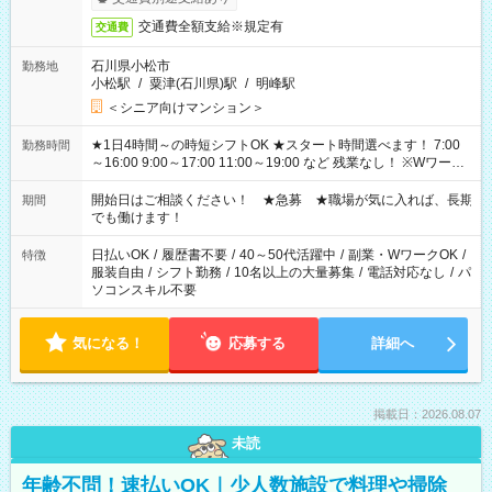
交通費全額支給※規定有
交通費
石川県小松市
勤務地
小松駅
/
粟津(石川県)駅
/
明峰駅
＜シニア向けマンション＞
★1日4時間～の時短シフトOK ★スタート時間選べます！ 7:00
勤務時間
～16:00 9:00～17:00 11:00～19:00 など 残業なし！ ※Wワーク
の場合、他のお仕事と合わせ週40時間超の就業はご案内できま
せん ※法令に基づき、週20時間以上勤務は社会保険への加入対
開始日はご相談ください！ ★急募 ★職場が気に入れば、長期
期間
象となります ※労働者派遣法（日雇い派遣の原則禁止）によ
でも働けます！
り、短時間・短期間の就業はご案内が難しい場合があります
日払いOK
/
履歴書不要
/
40～50代活躍中
/
副業・WワークOK
/
特徴
服装自由
/
シフト勤務
/
10名以上の大量募集
/
電話対応なし
/
パ
ソコンスキル不要
気になる！
応募する
詳細へ
掲載日：2026.08.07
未読
年齢不問！速払いOK｜少人数施設で料理や掃除