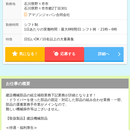
翌5:00までは時給が25%UPします) ☆給与前払い制度有！
石川県野々市市
勤務地
☆Amazon直雇用で安定して働けます！ 【試用期間】試用期間
石川県野々市市郷2丁目301
あり 試用期間の長さ：1週間 雇用形態、給与は本採用時と同じ
です。
アマゾンジャパン合同会社
シフト制
勤務時間
1日あたりの実働時間：最大8時間/日 シフト例 ・21時～6時
日払いOK / 10名以上の大量募集
特徴
気になる！
応募する
詳細へ
お仕事の概要
建設機械部品の組立補助業務下記業務が詳細となります！
・ドライバーを使った部品の固定・対応した部品の組み合わせ業務・一部、
部品の運搬業務手作業がメインなので、
難しい機械操作等はございません。
【取扱製品】建設機械部品
≪待遇・福利厚生≫