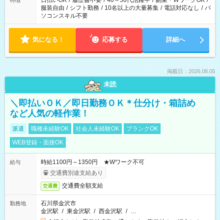
日払いOK
/
履歴書不要
/
40～50代活躍中
/
副業・WワークOK
/
特徴
服装自由
/
シフト勤務
/
10名以上の大量募集
/
電話対応なし
/
パ
ソコンスキル不要
気になる！
応募する
詳細へ
掲載日：2026.08.05
未読
＼即払いＯＫ／即日勤務ＯＫ＊仕分け・箱詰め
など人気の軽作業！
派遣
職種未経験OK
社会人未経験OK
ブランクOK
WEB登録・面接OK
時給1100円～1350円 ★Wワーク不可
給与
交通費別途支給あり
交通費全額支給
交通費
石川県金沢市
勤務地
金沢駅
/
東金沢駅
/
西金沢駅
/
…