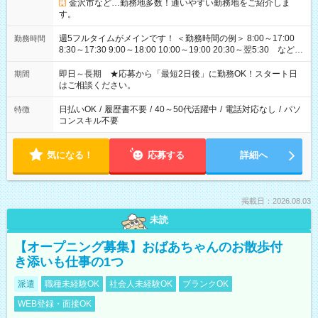
金沢市など…勤務地多数！通いやすい勤務地をご紹介しま
す。
週5フルタイムがメインです！ ＜勤務時間の例＞ 8:00～17:00
勤務時間
8:30～17:30 9:00～18:00 10:00～19:00 20:30～翌5:30 など ★
その他にも勤務時間多数！ 日勤のみ、残業なし、交替制など
ご希望を教えてください！
即日～長期 ★応募から「最短2日後」に勤務OK！スタート日
期間
はご相談ください。
日払いOK
/
履歴書不要
/
40～50代活躍中
/
電話対応なし
/
パソ
特徴
コンスキル不要
気になる！
応募する
詳細へ
掲載日：2026.08.03
未読
【オープニング募集】おばあちゃんのお散歩付
き添いも仕事の1つ
派遣
職種未経験OK
社会人未経験OK
ブランクOK
WEB登録・面接OK