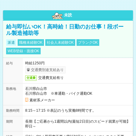
未読
給与即払いOK！高時給！日勤のお仕事！段ボー
ル製造補助等
派遣
職種未経験OK
社会人未経験OK
ブランクOK
WEB登録・面接OK
時給1250円
給与
交通費別途支給あり
交通費支給有り
交通費
石川県白山市
勤務地
石川県白山市 ※車通勤・バイク通勤OK
素材系メーカー
8:15～17:15 ※表記のうち実働8時間です。
勤務時間
長期【ご応募から1週間以内(最短2日目)のスピード就業が可能】
期間
即日～