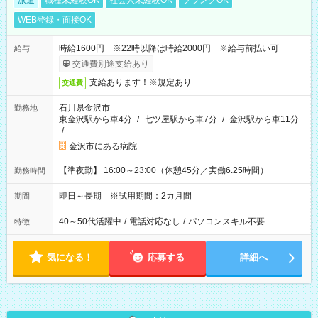
派遣
職種未経験OK
社会人未経験OK
ブランクOK
WEB登録・面接OK
時給1600円 ※22時以降は時給2000円 ※給与前払い可
給与
交通費別途支給あり
支給あります！※規定あり
交通費
石川県金沢市
勤務地
東金沢駅から車4分
/
七ツ屋駅から車7分
/
金沢駅から車11分
/
…
金沢市にある病院
【準夜勤】 16:00～23:00（休憩45分／実働6.25時間）
勤務時間
即日～長期 ※試用期間：2カ月間
期間
40～50代活躍中
/
電話対応なし
/
パソコンスキル不要
特徴
気になる！
応募する
詳細へ