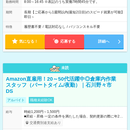
8:00～16:45 ※表記のうち実働7時間45分です。
勤務時間
長期【ご応募から1週間以内(最短2日目)のスピード就業が可能】
期間
即日～
履歴書不要
/
電話対応なし
/
パソコンスキル不要
特徴
気になる！
応募する
詳細へ
未読
Amazon直雇用！20～50代活躍中◎倉庫内作業
スタッフ（パートタイム/夜勤）｜石川野々市
DS
アルバイト
職種未経験OK
時給1,200円～1,500円
給与
■昇給・昇格 一定の条件を満たした場合、契約更新の際に年2回
まで昇給の機会があります。 ■正社員登用制度あり ※月末締/翌
交通費別途支給あり
月25日支払い ※時間外手当、別途支給 ※深夜割増賃金 (22:00～