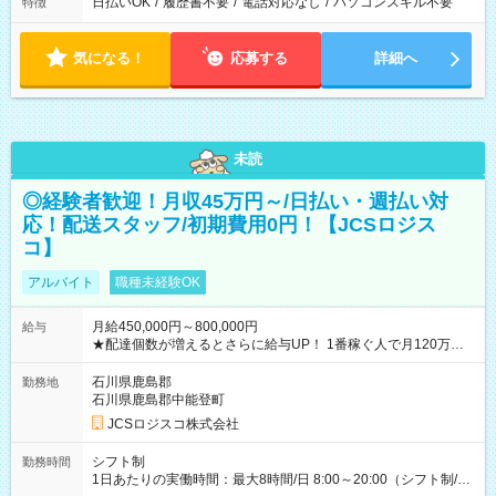
日払いOK
/
履歴書不要
/
電話対応なし
/
パソコンスキル不要
特徴
気になる！
応募する
詳細へ
未読
◎経験者歓迎！月収45万円～/日払い・週払い対
応！配送スタッフ/初期費用0円！【JCSロジス
コ】
アルバイト
職種未経験OK
月給450,000円～800,000円
給与
★配達個数が増えるとさらに給与UP！ 1番稼ぐ人で月120万ほ
ど！ ・主要都市エリア 月収55万円／週5日稼働 月収65万~112
万円／週6日稼働 ・地方郊外エリア 月収40万円／週5日稼働 月
石川県鹿島郡
勤務地
収40万円~50万円／週6日稼働 ＜モデルイメージ＞ ■月収50万
石川県鹿島郡中能登町
円 (27歳男性/江東区在住)※元建築関係 1日150個配達×25日勤務
JCSロジスコ株式会社
(日休み) ■月収80万円(43歳男性/墨田区在住)※元営業 1日200個
配達×25日勤務(月休み) 【試用期間】試用期間なし
シフト制
勤務時間
1日あたりの実働時間：最大8時間/日 8:00～20:00（シフト制/実