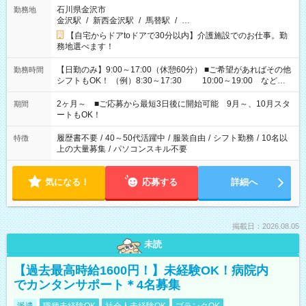
石川県金沢市
勤務地
金沢駅
/
新西金沢駅
/
馬替駅
/
…
【自宅からドアtoドアで30分以内】介護施設でのお仕事。勤
務地選べます！
【日勤のみ】9:00～17:00（休憩60分） ■ご希望があればその他
勤務時間
シフトもOK！ （例）8:30～17:30 10:00～19:00 など
「家族とお休みを合わせたい」 「できれば残業はしたくない」
など、あなたのご希望に沿ったお仕事をご紹介します！ ※Wワ
2ヶ月～ ■ご応募から最短3日後に開始可能 9月～、10月スタ
期間
ーク希望の方へ 今ご覧のお仕事で希望する勤務時間と、もう1つ
ートもOK！
のお仕事の勤務時間。 合計で週40時間を超える場合は応募でき
ません
履歴書不要
/
40～50代活躍中
/
服装自由
/
シフト勤務
/
10名以
特徴
上の大量募集
/
パソコンスキル不要
気になる！
応募する
詳細へ
掲載日：2026.08.05
未読
【過去最高時給1600円！】未経験OK！病院内
でカンタンサポート＊4名募集