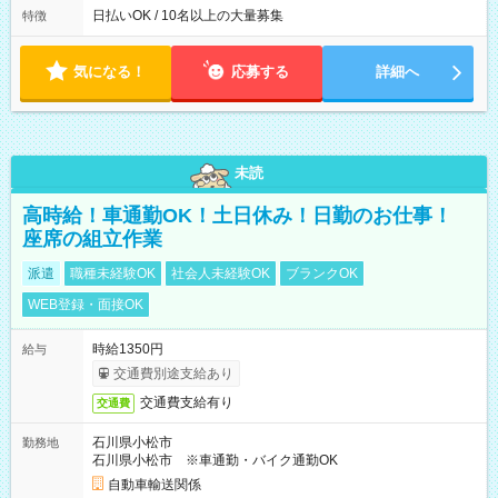
によって時間外での勤務可能性有り ※案件により多少の前後あ
日払いOK / 10名以上の大量募集
特徴
り ※配達が完了次第、帰社OKです
気になる！
応募する
詳細へ
未読
高時給！車通勤OK！土日休み！日勤のお仕事！
座席の組立作業
派遣
職種未経験OK
社会人未経験OK
ブランクOK
WEB登録・面接OK
時給1350円
給与
交通費別途支給あり
交通費支給有り
交通費
石川県小松市
勤務地
石川県小松市 ※車通勤・バイク通勤OK
自動車輸送関係