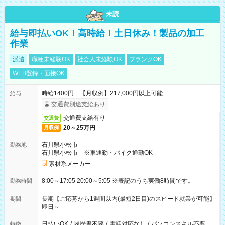
未読
給与即払いOK！高時給！土日休み！製品の加工
作業
派遣
職種未経験OK
社会人未経験OK
ブランクOK
WEB登録・面接OK
時給1400円 【月収例】217,000円以上可能
給与
交通費別途支給あり
交通費支給有り
交通費
20～25万円
月収例
石川県小松市
勤務地
石川県小松市 ※車通勤・バイク通勤OK
素材系メーカー
8:00～17:05 20:00～5:05 ※表記のうち実働8時間です。
勤務時間
長期【ご応募から1週間以内(最短2日目)のスピード就業が可能】
期間
即日～
日払いOK
/
履歴書不要
/
電話対応なし
/
パソコンスキル不要
特徴