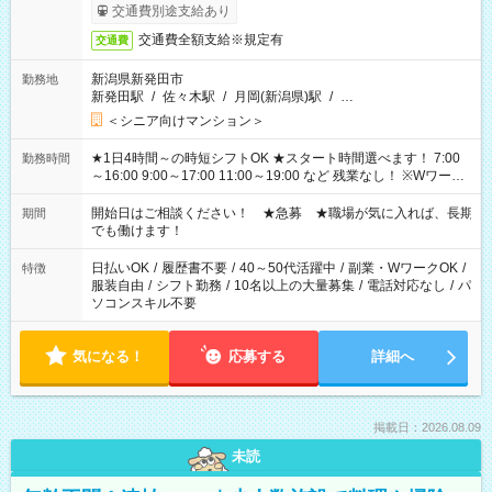
了次第のお支払いとなります。
交通費別途支給あり
交通費全額支給※規定有
交通費
新潟県新発田市
勤務地
新発田駅
/
佐々木駅
/
月岡(新潟県)駅
/
…
＜シニア向けマンション＞
★1日4時間～の時短シフトOK ★スタート時間選べます！ 7:00
勤務時間
～16:00 9:00～17:00 11:00～19:00 など 残業なし！ ※Wワーク
の場合、他のお仕事と合わせ週40時間超の就業はご案内できま
せん ※法令に基づき、週20時間以上勤務は社会保険への加入対
開始日はご相談ください！ ★急募 ★職場が気に入れば、長期
期間
象となります ※労働者派遣法（日雇い派遣の原則禁止）によ
でも働けます！
り、短時間・短期間の就業はご案内が難しい場合があります
日払いOK
/
履歴書不要
/
40～50代活躍中
/
副業・WワークOK
/
特徴
服装自由
/
シフト勤務
/
10名以上の大量募集
/
電話対応なし
/
パ
ソコンスキル不要
気になる！
応募する
詳細へ
掲載日：2026.08.09
未読