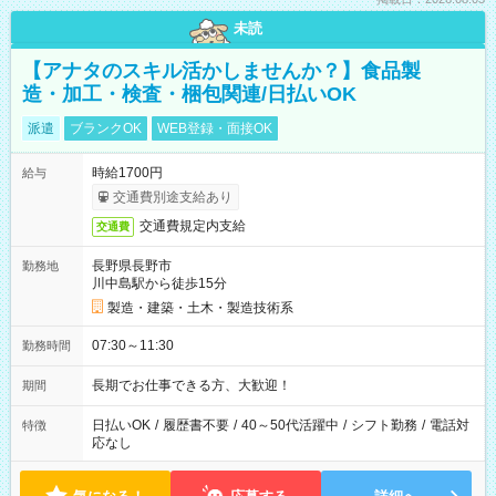
未読
【アナタのスキル活かしませんか？】食品製
造・加工・検査・梱包関連/日払いOK
派遣
ブランクOK
WEB登録・面接OK
時給1700円
給与
交通費別途支給あり
交通費規定内支給
交通費
長野県長野市
勤務地
川中島駅から徒歩15分
製造・建築・土木・製造技術系
07:30～11:30
勤務時間
長期でお仕事できる方、大歓迎！
期間
日払いOK
/
履歴書不要
/
40～50代活躍中
/
シフト勤務
/
電話対
特徴
応なし