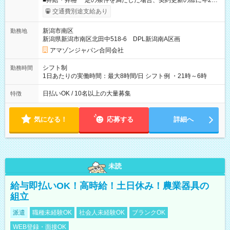
■昇給・昇格 一定の条件を満たした場合、契約更新の際に年2回
まで昇給の機会があります。 ■正社員登用制度あり ※月末締/翌
交通費別途支給あり
月25日支払い ※時間外手当、別途支給 ※深夜割増賃金 (22:00～
翌5:00までは時給が25%UPします) ☆給与前払い制度有！
新潟市南区
勤務地
☆Amazon直雇用で安定して働けます！ 【試用期間】試用期間
新潟県新潟市南区北田中518-6 DPL新潟南A区画
あり 試用期間の長さ：1週間 雇用形態、給与は本採用時と同じ
です。
アマゾンジャパン合同会社
シフト制
勤務時間
1日あたりの実働時間：最大8時間/日 シフト例 ・21時～6時
日払いOK / 10名以上の大量募集
特徴
気になる！
応募する
詳細へ
未読
給与即払いOK！高時給！土日休み！農業器具の
組立
派遣
職種未経験OK
社会人未経験OK
ブランクOK
WEB登録・面接OK