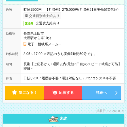
時給1500円 【月収例】275,000円(月収例21日実働残業代込)
給与
交通費別途支給あり
交通費支給有り
交通費
長野県上田市
勤務地
大屋駅から車10分
電子・機械系メーカー
8:05～17:00 ※表記のうち実働7時間50分です。
勤務時間
長期【ご応募から1週間以内(最短2日目)のスピード就業が可能】
期間
即日～
日払いOK
/
履歴書不要
/
電話対応なし
/
パソコンスキル不要
特徴
気になる！
応募する
詳細へ
掲載日：2026.08.06
未読