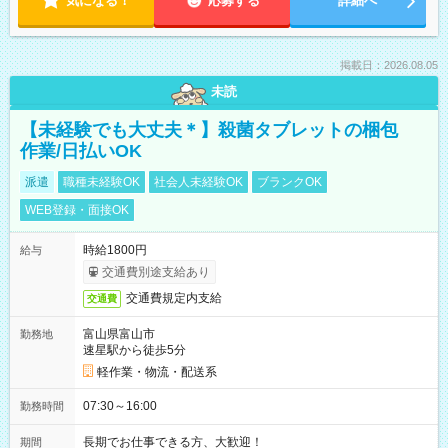
気になる！
応募する
詳細へ
掲載日：2026.08.05
未読
【未経験でも大丈夫＊】殺菌タブレットの梱包
作業/日払いOK
派遣
職種未経験OK
社会人未経験OK
ブランクOK
WEB登録・面接OK
時給1800円
給与
交通費別途支給あり
交通費規定内支給
交通費
富山県富山市
勤務地
速星駅から徒歩5分
軽作業・物流・配送系
07:30～16:00
勤務時間
長期でお仕事できる方、大歓迎！
期間