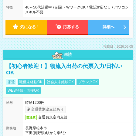
40～50代活躍中
/
副業・WワークOK
/
電話対応なし
/
パソコン
特徴
スキル不要
気になる！
応募する
詳細へ
掲載日：2026.08.05
未読
【初心者歓迎！】物流入出荷の伝票入力/日払い
OK
派遣
職種未経験OK
社会人未経験OK
ブランクOK
WEB登録・面接OK
時給1200円
給与
交通費別途支給あり
交通費規定内支給
交通費
長野県松本市
勤務地
平田(長野県)駅から車6分