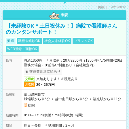
掲載日：2026.08.10
未読
【未経験OK＊土日祝休み！】病院で看護師さん
のカンタンサポート！
派遣
職種未経験OK
社会人未経験OK
ブランクOK
WEB登録・面接OK
時給1350円 ＊月収例：20万9250円（1350円×7.75時間×20日
給与
勤務の場合）★前払い制度あり（会社規定内）
交通費別途支給あり
支給あります！※規定あり
交通費
20～25万円
月収例
富山県南砺市
勤務地
城端駅から車5分
/
越中山田駅から車6分
/
福光駅から車11分
病院
8:30～17:15(実働7.75時間/休憩1時間）
勤務時間
即日～長期 ＊試用期間：2ヶ月
期間