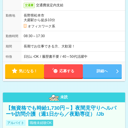
交通費規定内支給
交通費
長野県松本市
勤務地
大庭駅から徒歩10分
オフィスワーク系
08:30～17:30
勤務時間
長期でお仕事できる方、大歓迎！
期間
日払いOK
/
履歴書不要
/
40～50代活躍中
特徴
気になる！
応募する
詳細へ
未読
【無資格でも時給1,730円～】夜間見守りヘルパ
ー✨訪問介護（週1日から／夜勤専従） /Jb
アルバイト
職種未経験OK