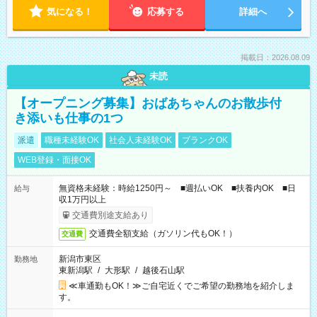
気になる！
応募する
詳細へ
掲載日：2026.08.09
未読
【オープニング募集】おばあちゃんのお散歩付
き添いも仕事の1つ
派遣
職種未経験OK
社会人未経験OK
ブランクOK
WEB登録・面接OK
無資格未経験：時給1250円～ ■週払いOK ■扶養内OK ■日
給与
収1万円以上
交通費別途支給あり
交通費全額支給（ガソリン代もOK！）
交通費
新潟市東区
勤務地
東新潟駅
/
大形駅
/
越後石山駅
≪車通勤もOK！≫ご自宅近くでご希望の勤務地を紹介しま
す。