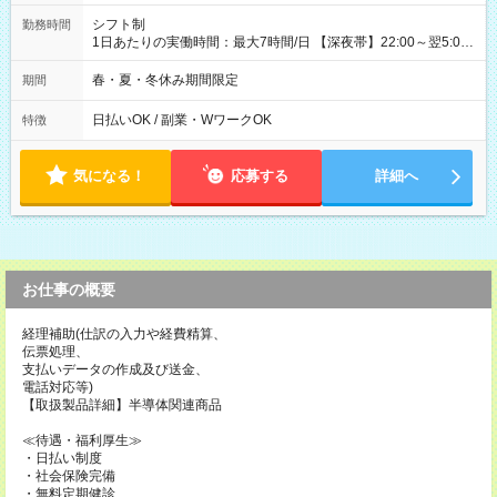
シフト制
勤務時間
1日あたりの実働時間：最大7時間/日 【深夜帯】22:00～翌5:00
週2日～・1日2h～OK◎ ※22:00から翌5:00までは18歳以上の方
のみ勤務可能です（18歳未満の深夜業務禁止のため） ★深夜で
春・夏・冬休み期間限定
期間
も安心して働けます★ すき家では、ワンオペを禁止していま
す。 必ず、2名以上での勤務を行いますので、安心して働けま
日払いOK / 副業・WワークOK
特徴
す。
気になる！
応募する
詳細へ
お仕事の概要
経理補助(仕訳の入力や経費精算、
伝票処理、
支払いデータの作成及び送金、
電話対応等)
【取扱製品詳細】半導体関連商品
≪待遇・福利厚生≫
・日払い制度
・社会保険完備
・無料定期健診