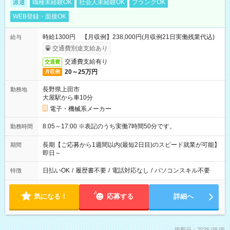
派遣
職種未経験OK
社会人未経験OK
ブランクOK
WEB登録・面接OK
時給1300円 【月収例】238,000円(月収例21日実働残業代込)
給与
交通費別途支給あり
交通費支給有り
交通費
20～25万円
月収例
長野県上田市
勤務地
大屋駅から車10分
電子・機械系メーカー
8:05～17:00 ※表記のうち実働7時間50分です。
勤務時間
長期【ご応募から1週間以内(最短2日目)のスピード就業が可能】
期間
即日～
日払いOK
/
履歴書不要
/
電話対応なし
/
パソコンスキル不要
特徴
気になる！
応募する
詳細へ
掲載日：2026.08.05