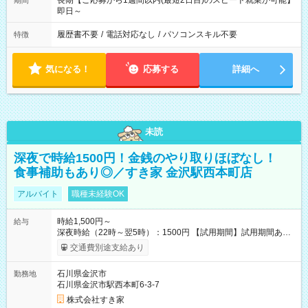
長期【ご応募から1週間以内(最短2日目)のスピード就業が可能】
期間
即日～
履歴書不要
/
電話対応なし
/
パソコンスキル不要
特徴
気になる！
応募する
詳細へ
未読
深夜で時給1500円！金銭のやり取りほぼなし！
食事補助もあり◎／すき家 金沢駅西本町店
アルバイト
職種未経験OK
時給1,500円～
給与
深夜時給（22時～翌5時）：1500円 【試用期間】試用期間あり
試用期間の長さ：1ヶ月 雇用形態、給与は本採用時と同じです。
交通費別途支給あり
試用期間の実態は30日（※条件変更なし）ですが、切り上げで
一ヶ月とさせていただきます。 研修制度あり：15時間(研修中も
石川県金沢市
勤務地
同時給）
石川県金沢市駅西本町6-3-7
株式会社すき家