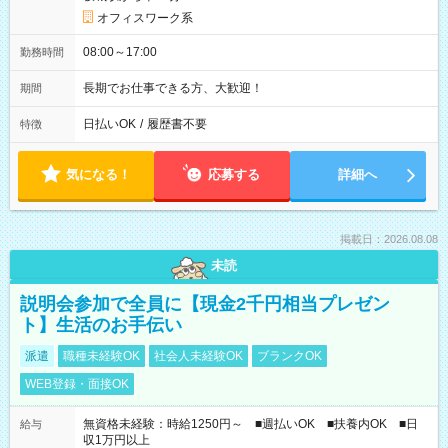
オフィスワーク系
08:00～17:00
勤務時間
長期でお仕事できる方、大歓迎！
期間
日払いOK
/
履歴書不要
特徴
気になる！
応募する
詳細へ
掲載日：2026.08.08
未読
説明会参加で全員に【現金2千円相当プレゼン
ト】生活のお手伝い
派遣
職種未経験OK
社会人未経験OK
ブランクOK
WEB登録・面接OK
無資格未経験：時給1250円～ ■週払いOK ■扶養内OK ■日
給与
収1万円以上