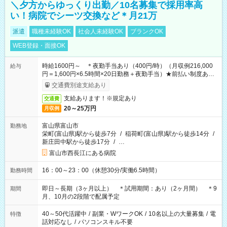
＼夕方からゆっくり出勤／10名募集で採用率高
い！病院でシーツ交換など＊月21万
派遣
職種未経験OK
社会人未経験OK
ブランクOK
WEB登録・面接OK
時給1600円～ ＊夜勤手当あり（400円/時）（月収例216,000
給与
円＝1,600円×6.5時間×20日勤務＋夜勤手当）★前払い制度あり
（会社規定内）
交通費別途支給あり
支給あります！※規定あり
交通費
20～25万円
月収例
富山県富山市
勤務地
栄町(富山県)駅から徒歩7分
/
稲荷町(富山県)駅から徒歩14分
/
新庄田中駅から徒歩17分
/
…
富山市西長江にある病院
16：00～23：00（休憩30分/実働6.5時間）
勤務時間
即日～長期（3ヶ月以上） ＊試用期間：あり（2ヶ月間） ＊9
期間
月、10月の2段階で配属予定
40～50代活躍中
/
副業・WワークOK
/
10名以上の大量募集
/
電
特徴
話対応なし
/
パソコンスキル不要