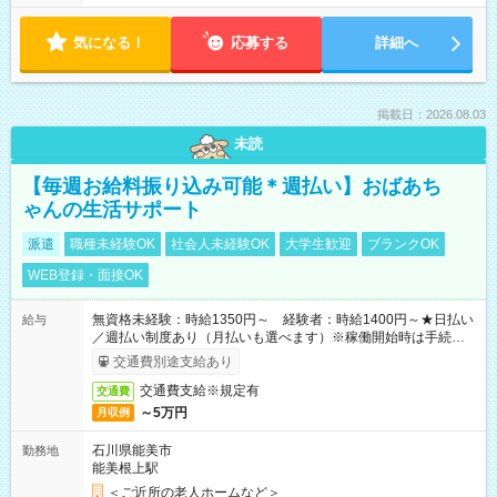
気になる！
応募する
詳細へ
掲載日：2026.08.03
未読
【毎週お給料振り込み可能＊週払い】おばあち
ゃんの生活サポート
派遣
職種未経験OK
社会人未経験OK
大学生歓迎
ブランクOK
WEB登録・面接OK
無資格未経験：時給1350円～ 経験者：時給1400円～★日払い
給与
／週払い制度あり（月払いも選べます）※稼働開始時は手続き完
了次第のお支払いとなります。
交通費別途支給あり
交通費支給※規定有
交通費
～5万円
月収例
石川県能美市
勤務地
能美根上駅
＜ご近所の老人ホームなど＞