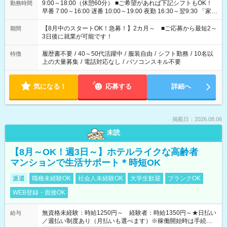
9:00～18:00（休憩60分） ■ご希望があれば下記シフトもOK！
勤務時間
早番 7:00～16:00 遅番 10:00～19:00 夜勤 16:30～翌9:30 「家族
と休みを合わせたい」 「余裕を持って夕飯の準備がしたい」
「できれば残業はしたくない」 など、ご希望を教えてください
【8月中のスタートOK！急募！】2カ月～ ■ご応募から最短2～
期間
ね。 ※Wワーク希望の方へ 今ご覧のお仕事で希望する勤務時間
3日後に就業が可能です！
と、もう1つのお仕事の勤務時間。 合計で週40時間を超える場
合は応募できません。
履歴書不要
/
40～50代活躍中
/
服装自由
/
シフト勤務
/
10名以
特徴
上の大量募集
/
電話対応なし
/
パソコンスキル不要
気になる！
応募する
詳細へ
掲載日：2026.08.06
未読
【8月～OK！週3日～】ホテルライクな高齢者
マンションで生活サポート＊時短OK
派遣
職種未経験OK
社会人未経験OK
大学生歓迎
ブランクOK
WEB登録・面接OK
無資格未経験：時給1250円～ 経験者：時給1350円～★日払い
給与
／週払い制度あり（月払いも選べます）※稼働開始時は手続き完