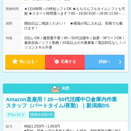
★1日4時間～の時短シフトOK ★もちろんフルタイムシフトも可
勤務時間
能 ★スタート時間選べます 7:00～16:00 9:00～18:00 11:00～
20:00 など 残業なし！ ※Wワークの場合、他のお仕事と合わせ
週40時間超の就業はご案内できません ※法令に基づき、週20時
開始日はご相談ください！ ★職場が気に入れば、長期でも働
期間
間以上勤務は社会保険への加入対象となります ※労働者派遣法
けます！
（日雇い派遣の原則禁止）により、短時間・短期間の就業はご
案内が難しい場合があります
日払いOK
/
履歴書不要
/
40～50代活躍中
/
副業・WワークOK
/
特徴
服装自由
/
シフト勤務
/
10名以上の大量募集
/
電話対応なし
/
パ
ソコンスキル不要
気になる！
応募する
詳細へ
未読
Amazon直雇用！20～50代活躍中◎倉庫内作業
スタッフ（パートタイム/夜勤）｜新潟南DS
アルバイト
職種未経験OK
時給1,250円～1,563円
給与