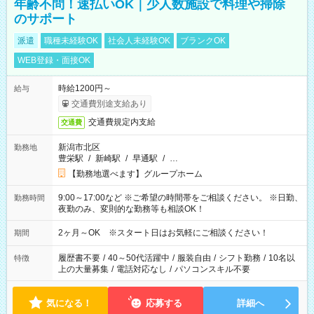
年齢不問！速払いOK｜少人数施設で料理や掃除
のサポート
派遣
職種未経験OK
社会人未経験OK
ブランクOK
WEB登録・面接OK
時給1200円～
給与
交通費別途支給あり
交通費規定内支給
交通費
新潟市北区
勤務地
豊栄駅
/
新崎駅
/
早通駅
/
…
【勤務地選べます】グループホーム
9:00～17:00など ※ご希望の時間帯をご相談ください。 ※日勤、
勤務時間
夜勤のみ、変則的な勤務等も相談OK！
2ヶ月～OK ※スタート日はお気軽にご相談ください！
期間
履歴書不要
/
40～50代活躍中
/
服装自由
/
シフト勤務
/
10名以
特徴
上の大量募集
/
電話対応なし
/
パソコンスキル不要
気になる！
応募する
詳細へ