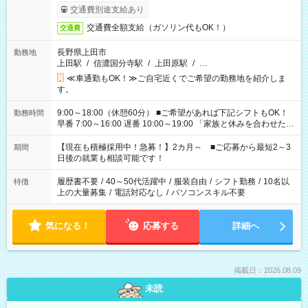
交通費別途支給あり
交通費全額支給（ガソリン代もOK！）
交通費
長野県上田市
勤務地
上田駅
/
信濃国分寺駅
/
上田原駅
/
…
≪車通勤もOK！≫ご自宅近くでご希望の勤務地を紹介しま
す。
9:00～18:00（休憩60分） ■ご希望があれば下記シフトもOK！
勤務時間
早番 7:00～16:00 遅番 10:00～19:00 「家族と休みを合わせた
い」 「余裕を持って夕飯の準備がしたい」 「できれば残業はし
たくない」 など、ご希望を教えてくださいね。 ※Wワーク希望
【現在も積極採用中！急募！】2カ月～ ■ご応募から最短2～3
期間
の方へ 今ご覧のお仕事で希望する勤務時間と、もう1つのお仕事
日後の就業も相談可能です！
の勤務時間。 合計で週40時間を超える場合は応募できません。
履歴書不要
/
40～50代活躍中
/
服装自由
/
シフト勤務
/
10名以
特徴
上の大量募集
/
電話対応なし
/
パソコンスキル不要
気になる！
応募する
詳細へ
掲載日：2026.08.09
未読