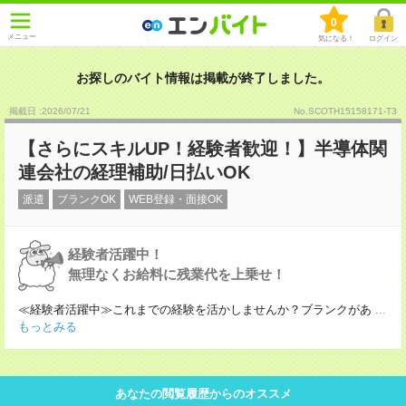
0
メニュー
気になる！
ログイン
お探しのバイト情報は掲載が終了しました。
掲載日 :2026
/
07
/
21
No.SCOTH15158171-T3
【さらにスキルUP！経験者歓迎！】半導体関
連会社の経理補助/日払いOK
派遣
ブランクOK
WEB登録・面接OK
経験者活躍中！
無理なくお給料に残業代を上乗せ！
≪経験者活躍中≫これまでの経験を活かしませんか？ブランクがあ
...
もっとみる
あなたの閲覧履歴からのオススメ