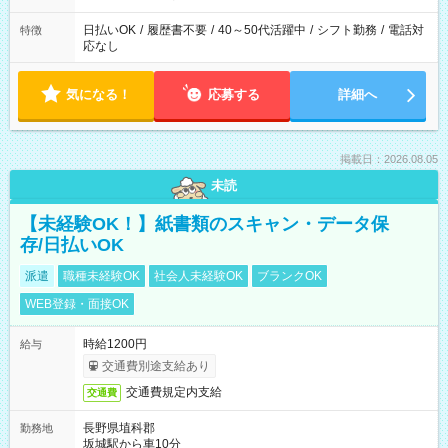
日払いOK
/
履歴書不要
/
40～50代活躍中
/
シフト勤務
/
電話対
特徴
応なし
気になる！
応募する
詳細へ
掲載日：2026.08.05
未読
【未経験OK！】紙書類のスキャン・データ保
存/日払いOK
派遣
職種未経験OK
社会人未経験OK
ブランクOK
WEB登録・面接OK
時給1200円
給与
交通費別途支給あり
交通費規定内支給
交通費
長野県埴科郡
勤務地
坂城駅から車10分