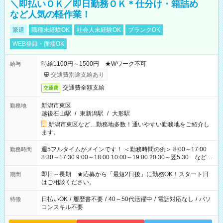
＼即払いＯＫ／即日勤務ＯＫ＊仕分け・箱詰め
など人気の軽作業！
派遣
職種未経験OK
社会人未経験OK
ブランクOK
WEB登録・面接OK
時給1100円～1500円 ★Wワーク不可
給与
交通費別途支給あり
交通費全額支給
交通費
新潟市東区
勤務地
越後石山駅
/
東新潟駅
/
大形駅
新潟市東区など…勤務地多数！通いやすい勤務地をご紹介し
ます。
週5フルタイムがメインです！ ＜勤務時間の例＞ 8:00～17:00
勤務時間
8:30～17:30 9:00～18:00 10:00～19:00 20:30～翌5:30 など ★
その他にも勤務時間多数！ 日勤のみ、残業なし、交替制など
ご希望を教えてください！
即日～長期 ★応募から「最短2日後」に勤務OK！スタート日
期間
はご相談ください。
日払いOK
/
履歴書不要
/
40～50代活躍中
/
電話対応なし
/
パソ
特徴
コンスキル不要