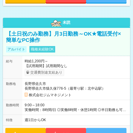
未読
【土日祝のみ勤務】月3日勤務～OK★電話受付×
簡単なPC操作
アルバイト
職種未経験OK
時給1,200円～
給与
【試用期間】試用期間なし
交通費別途支給あり
長野県佐久市
勤務地
長野県佐久市猿久保776-5（最寄り駅：北中込駅）
株式会社ジムマネジメント
9:00～18:00
勤務時間
実働時間：8時間/日 ◎実働8時間・休憩1時間 ◎半日勤務も可能
です。 (1)9：00～13：00 (2)13：00～18：00 各休憩30分 ◎
勤務日は土曜日・日曜日・祝日のみです。（月3日～応相談）
週1日からOK
特徴