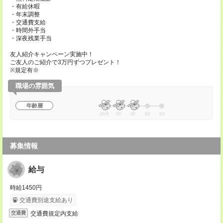
・有給休暇
・年末調整
・交通費支給
・時間外手当
・深夜残業手当
友人紹介キャンペーン実施中！
ご友人のご紹介で3万円ずつプレゼント！
※規定有※
職場の雰囲気
年齢層
20代
30
40
50
60
募集情報
給与
時給1450円
交通費別途支給あり
交通費規定内支給
交通費