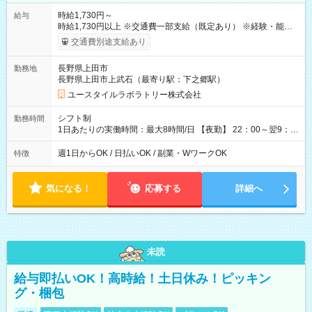
時給1,730円～
給与
時給1,730円以上 ※交通費一部支給（既定あり） ※経験・能力を
考慮して決定します 【収入例】 週1回勤務の場合：1,730円×8時
交通費別途支給あり
間×4回=5万5,360円 週3回勤務の場合：1,730円×8時間×12回
=16万6,080円 【試用期間】試用期間あり 試用期間の長さ：2ヶ
長野県上田市
勤務地
月 ※ 雇用形態と給与に、本採用時と異なる部分があります。 雇
長野県上田市上武石（最寄り駅：下之郷駅）
用形態：本採用時と同じです。 給与：時給 1,500円以上
ユースタイルラボラトリー株式会社
シフト制
勤務時間
1日あたりの実働時間：最大8時間/日 【夜勤】 22：00～翌9：
00 ※週1日～OK ／ 夜勤専従 ＊＊ 勤務時間例 ＊＊ ■22時か
ら翌7時 ■23時から翌8時 ■24時から翌9時 など ※上記の時間
週1日からOK / 日払いOK / 副業・WワークOK
特徴
内で8時間勤務（休憩1時間）ご利用者様により、時間は異なり
ます。 ※曜日固定（毎週同じ曜日での勤務となります）
気になる！
応募する
詳細へ
未読
給与即払いOK！高時給！土日休み！ピッキン
グ・梱包