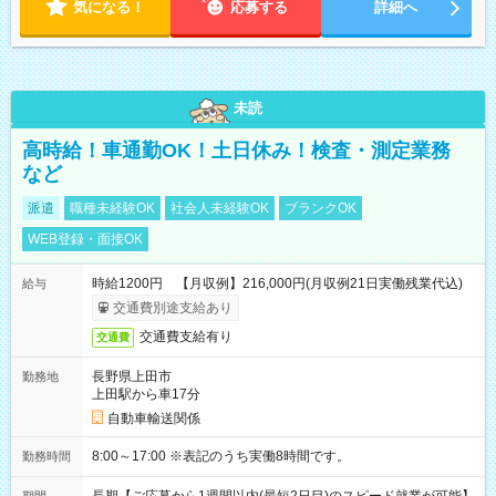
気になる！
応募する
詳細へ
未読
高時給！車通勤OK！土日休み！検査・測定業務
など
派遣
職種未経験OK
社会人未経験OK
ブランクOK
WEB登録・面接OK
時給1200円 【月収例】216,000円(月収例21日実働残業代込)
給与
交通費別途支給あり
交通費支給有り
交通費
長野県上田市
勤務地
上田駅から車17分
自動車輸送関係
8:00～17:00 ※表記のうち実働8時間です。
勤務時間