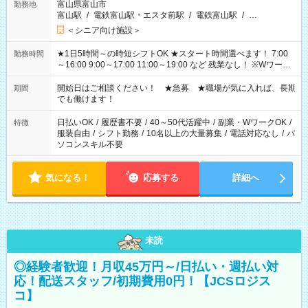
富山県富山市
勤務地
富山駅
/
電鉄富山駅・エスタ前駅
/
電鉄富山駅
/
…
＜シニア向け施設＞
★1日5時間～の時短シフトOK ★スタート時間選べます！ 7:00
勤務時間
～16:00 9:00～17:00 11:00～19:00 など 残業なし！ ※Wワーク
の場合、他のお仕事と合わせ週40時間超の就業はご案内できま
せん ※法令に基づき、週20時間以上勤務は社会保険への加入対
開始日はご相談ください！ ★急募 ★職場が気に入れば、長期
期間
象となります ※労働者派遣法（日雇い派遣の原則禁止）によ
でも働けます！
り、短時間・短期間の就業はご案内が難しい場合があります
日払いOK
/
履歴書不要
/
40～50代活躍中
/
副業・WワークOK
/
特徴
服装自由
/
シフト勤務
/
10名以上の大量募集
/
電話対応なし
/
パ
ソコンスキル不要
気になる！
応募する
詳細へ
未読
◎経験者歓迎！月収45万円～/日払い・週払い対
応！配送スタッフ/初期費用0円！【JCSロジス
コ】