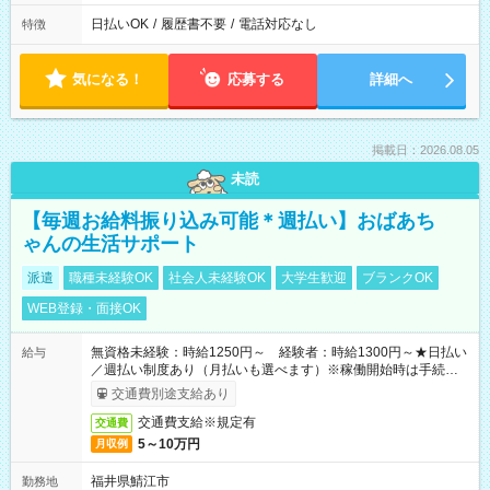
日払いOK
/
履歴書不要
/
電話対応なし
特徴
気になる！
応募する
詳細へ
掲載日：2026.08.05
未読
【毎週お給料振り込み可能＊週払い】おばあち
ゃんの生活サポート
派遣
職種未経験OK
社会人未経験OK
大学生歓迎
ブランクOK
WEB登録・面接OK
無資格未経験：時給1250円～ 経験者：時給1300円～★日払い
給与
／週払い制度あり（月払いも選べます）※稼働開始時は手続き完
了次第のお支払いとなります。
交通費別途支給あり
交通費支給※規定有
交通費
5～10万円
月収例
福井県鯖江市
勤務地