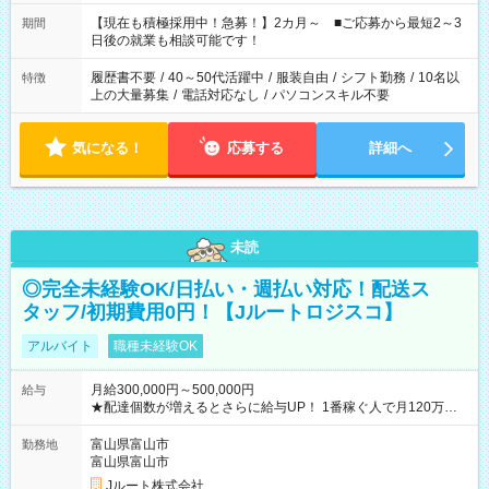
い」 「余裕を持って夕飯の準備がしたい」 「できれば残業はし
たくない」 など、ご希望を教えてくださいね。 ※Wワーク希望
【現在も積極採用中！急募！】2カ月～ ■ご応募から最短2～3
期間
の方へ 今ご覧のお仕事で希望する勤務時間と、もう1つのお仕事
日後の就業も相談可能です！
の勤務時間。 合計で週40時間を超える場合は応募できません。
履歴書不要
/
40～50代活躍中
/
服装自由
/
シフト勤務
/
10名以
特徴
上の大量募集
/
電話対応なし
/
パソコンスキル不要
気になる！
応募する
詳細へ
未読
◎完全未経験OK/日払い・週払い対応！配送ス
タッフ/初期費用0円！【Jルートロジスコ】
アルバイト
職種未経験OK
月給300,000円～500,000円
給与
★配達個数が増えるとさらに給与UP！ 1番稼ぐ人で月120万ほ
ど！ ・主要都市エリア 月収55万円／週5日稼働 月収65万~112
万円／週6日稼働 ・地方郊外エリア 月収40万円／週5日稼働 月
富山県富山市
勤務地
収40万円~50万円／週6日稼働 ＜モデルイメージ＞ ■月収50万
富山県富山市
円 (27歳男性/江東区在住)※元建築関係 1日150個配達×25日勤務
Jルート株式会社