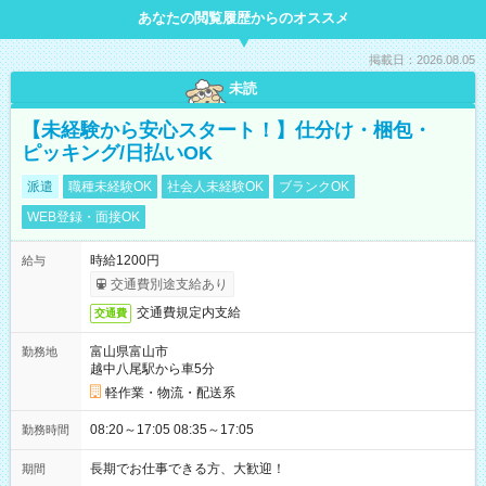
あなたの閲覧履歴からのオススメ
掲載日：2026.08.05
未読
【未経験から安心スタート！】仕分け・梱包・
ピッキング/日払いOK
派遣
職種未経験OK
社会人未経験OK
ブランクOK
WEB登録・面接OK
時給1200円
給与
交通費別途支給あり
交通費規定内支給
交通費
富山県富山市
勤務地
越中八尾駅から車5分
軽作業・物流・配送系
08:20～17:05 08:35～17:05
勤務時間
長期でお仕事できる方、大歓迎！
期間