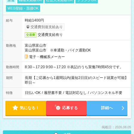
派遣
職種未経験OK
社会人未経験OK
ブランクOK
WEB登録・面接OK
時給1400円
給与
交通費別途支給あり
交通費支給有り
交通費
富山県富山市
勤務地
富山県富山市 ※車通勤・バイク通勤OK
電子・機械系メーカー
8:30～17:20 9:00～17:20 ※表記のうち実働7時間45分です。
勤務時間
長期【ご応募から1週間以内(最短2日目)のスピード就業が可能】
期間
即日～
日払いOK
/
履歴書不要
/
電話対応なし
/
パソコンスキル不要
特徴
気になる！
応募する
詳細へ
掲載日：2026.08.05