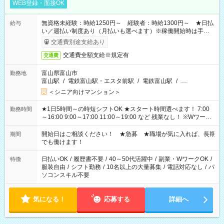
WEB登録・面接OK
無資格未経験：時給1250円～ 経験者：時給1300円～ ★日払
給与
い／週払い制度あり（月払いも選べます）※稼働開始時は手続き
完了次第のお支払いとなります。
交通費別途支給あり
交通費全額支給※規定有
交通費
富山県富山市
勤務地
富山駅
/
電鉄富山駅・エスタ前駅
/
電鉄富山駅
/
…
＜シニア向けマンション＞
★1日5時間～の時短シフトOK ★スタート時間選べます！ 7:00
勤務時間
～16:00 9:00～17:00 11:00～19:00 など 残業なし！ ※Wワーク
の場合、他のお仕事と合わせ週40時間超の就業はご案内できま
せん ※法令に基づき、週20時間以上勤務は社会保険への加入対
開始日はご相談ください！ ★急募 ★職場が気に入れば、長期
期間
象となります ※労働者派遣法（日雇い派遣の原則禁止）によ
でも働けます！
り、短時間・短期間の就業はご案内が難しい場合があります
日払いOK
/
履歴書不要
/
40～50代活躍中
/
副業・WワークOK
/
特徴
服装自由
/
シフト勤務
/
10名以上の大量募集
/
電話対応なし
/
パ
ソコンスキル不要
気になる！
応募する
詳細へ