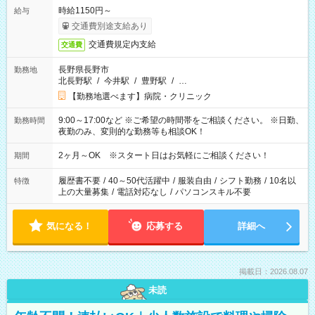
時給1150円～
給与
交通費別途支給あり
交通費規定内支給
交通費
長野県長野市
勤務地
北長野駅
/
今井駅
/
豊野駅
/
…
【勤務地選べます】病院・クリニック
9:00～17:00など ※ご希望の時間帯をご相談ください。 ※日勤、
勤務時間
夜勤のみ、変則的な勤務等も相談OK！
2ヶ月～OK ※スタート日はお気軽にご相談ください！
期間
履歴書不要
/
40～50代活躍中
/
服装自由
/
シフト勤務
/
10名以
特徴
上の大量募集
/
電話対応なし
/
パソコンスキル不要
気になる！
応募する
詳細へ
掲載日：2026.08.07
未読