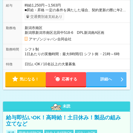
時給1,250円～1,563円
給与
■昇給・昇格 一定の条件を満たした場合、契約更新の際に年2回
まで昇給の機会があります。 ■正社員登用制度あり ※月末締/翌
交通費別途支給あり
月25日支払い ※時間外手当、別途支給 ※深夜割増賃金 (22:00～
翌5:00までは時給が25%UPします) ☆給与前払い制度有！
新潟市南区
勤務地
☆Amazon直雇用で安定して働けます！ 【試用期間】試用期間
新潟県新潟市南区北田中518-6 DPL新潟南A区画
あり 試用期間の長さ：1週間 雇用形態、給与は本採用時と同じ
です。
アマゾンジャパン合同会社
シフト制
勤務時間
1日あたりの実働時間：最大8時間/日 シフト例 ・21時～6時
日払いOK / 10名以上の大量募集
特徴
気になる！
応募する
詳細へ
未読
給与即払いOK！高時給！土日休み！製品の組み
立てなど