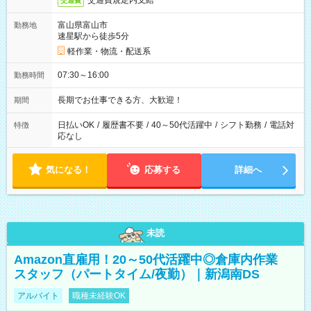
交通費規定内支給
交通費
富山県富山市
勤務地
速星駅から徒歩5分
軽作業・物流・配送系
07:30～16:00
勤務時間
長期でお仕事できる方、大歓迎！
期間
日払いOK
/
履歴書不要
/
40～50代活躍中
/
シフト勤務
/
電話対
特徴
応なし
気になる！
応募する
詳細へ
未読
Amazon直雇用！20～50代活躍中◎倉庫内作業
スタッフ（パートタイム/夜勤）｜新潟南DS
アルバイト
職種未経験OK