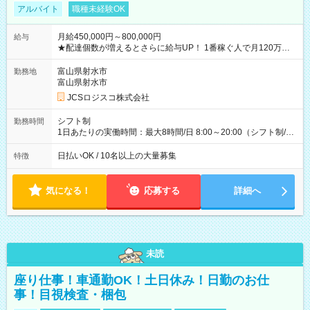
アルバイト
職種未経験OK
月給450,000円～800,000円
給与
★配達個数が増えるとさらに給与UP！ 1番稼ぐ人で月120万ほ
ど！ ・主要都市エリア 月収55万円／週5日稼働 月収65万~112
万円／週6日稼働 ・地方郊外エリア 月収40万円／週5日稼働 月
富山県射水市
勤務地
収40万円~50万円／週6日稼働 ＜モデルイメージ＞ ■月収50万
富山県射水市
円 (27歳男性/江東区在住)※元建築関係 1日150個配達×25日勤務
JCSロジスコ株式会社
(日休み) ■月収80万円(43歳男性/墨田区在住)※元営業 1日200個
配達×25日勤務(月休み) 【試用期間】試用期間なし
シフト制
勤務時間
1日あたりの実働時間：最大8時間/日 8:00～20:00（シフト制/実
働8時間） ※週5日勤務（場所次第では週4も有り） ※配達状況
によって時間外での勤務可能性有り ※案件により多少の前後あ
日払いOK / 10名以上の大量募集
特徴
り ※配達が完了次第、帰社OKです
気になる！
応募する
詳細へ
未読
座り仕事！車通勤OK！土日休み！日勤のお仕
事！目視検査・梱包