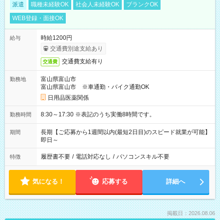
派遣
職種未経験OK
社会人未経験OK
ブランクOK
WEB登録・面接OK
時給1200円
給与
交通費別途支給あり
交通費支給有り
交通費
富山県富山市
勤務地
富山県富山市 ※車通勤・バイク通勤OK
日用品医薬関係
8:30～17:30 ※表記のうち実働8時間です。
勤務時間
長期【ご応募から1週間以内(最短2日目)のスピード就業が可能】
期間
即日～
履歴書不要
/
電話対応なし
/
パソコンスキル不要
特徴
気になる！
応募する
詳細へ
掲載日：2026.08.06