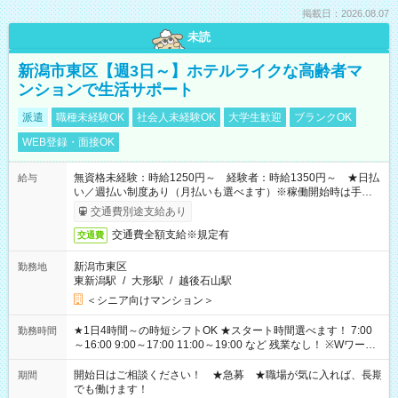
掲載日：2026.08.07
未読
新潟市東区【週3日～】ホテルライクな高齢者マ
ンションで生活サポート
派遣
職種未経験OK
社会人未経験OK
大学生歓迎
ブランクOK
WEB登録・面接OK
無資格未経験：時給1250円～ 経験者：時給1350円～ ★日払
給与
い／週払い制度あり（月払いも選べます）※稼働開始時は手続き
完了次第のお支払いとなります。
交通費別途支給あり
交通費全額支給※規定有
交通費
新潟市東区
勤務地
東新潟駅
/
大形駅
/
越後石山駅
＜シニア向けマンション＞
★1日4時間～の時短シフトOK ★スタート時間選べます！ 7:00
勤務時間
～16:00 9:00～17:00 11:00～19:00 など 残業なし！ ※Wワーク
の場合、他のお仕事と合わせ週40時間超の就業はご案内できま
せん ※法令に基づき、週20時間以上勤務は社会保険への加入対
開始日はご相談ください！ ★急募 ★職場が気に入れば、長期
期間
象となります ※労働者派遣法（日雇い派遣の原則禁止）によ
でも働けます！