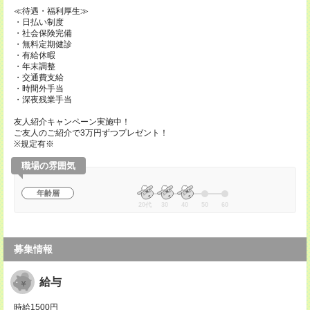
≪待遇・福利厚生≫
・日払い制度
・社会保険完備
・無料定期健診
・有給休暇
・年末調整
・交通費支給
・時間外手当
・深夜残業手当
友人紹介キャンペーン実施中！
ご友人のご紹介で3万円ずつプレゼント！
※規定有※
職場の雰囲気
年齢層
20代
30
40
50
60
募集情報
給与
時給1500円