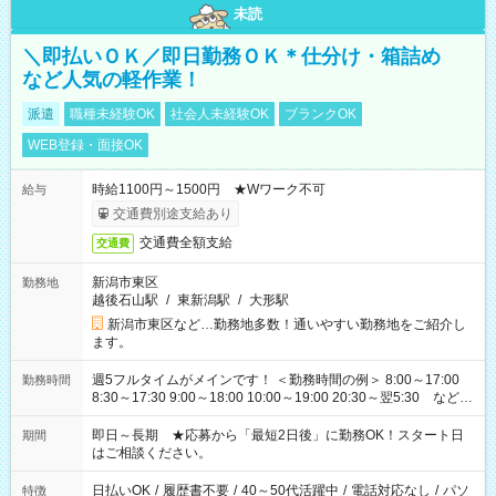
未読
＼即払いＯＫ／即日勤務ＯＫ＊仕分け・箱詰め
など人気の軽作業！
派遣
職種未経験OK
社会人未経験OK
ブランクOK
WEB登録・面接OK
時給1100円～1500円 ★Wワーク不可
給与
交通費別途支給あり
交通費全額支給
交通費
新潟市東区
勤務地
越後石山駅
/
東新潟駅
/
大形駅
新潟市東区など…勤務地多数！通いやすい勤務地をご紹介し
ます。
週5フルタイムがメインです！ ＜勤務時間の例＞ 8:00～17:00
勤務時間
8:30～17:30 9:00～18:00 10:00～19:00 20:30～翌5:30 など ★
その他にも勤務時間多数！ 日勤のみ、残業なし、交替制など
ご希望を教えてください！
即日～長期 ★応募から「最短2日後」に勤務OK！スタート日
期間
はご相談ください。
日払いOK
/
履歴書不要
/
40～50代活躍中
/
電話対応なし
/
パソ
特徴