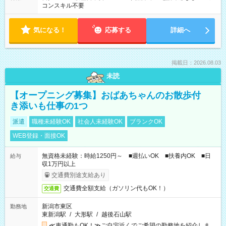
コンスキル不要
気になる！
応募する
詳細へ
掲載日：2026.08.03
未読
【オープニング募集】おばあちゃんのお散歩付
き添いも仕事の1つ
派遣
職種未経験OK
社会人未経験OK
ブランクOK
WEB登録・面接OK
無資格未経験：時給1250円～ ■週払いOK ■扶養内OK ■日
給与
収1万円以上
交通費別途支給あり
交通費全額支給（ガソリン代もOK！）
交通費
新潟市東区
勤務地
東新潟駅
/
大形駅
/
越後石山駅
≪車通勤もOK！≫ご自宅近くでご希望の勤務地を紹介しま