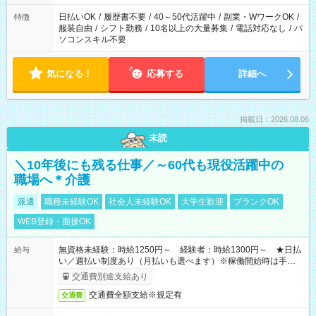
り、短時間・短期間の就業はご案内が難しい場合があります
日払いOK
/
履歴書不要
/
40～50代活躍中
/
副業・WワークOK
/
特徴
服装自由
/
シフト勤務
/
10名以上の大量募集
/
電話対応なし
/
パ
ソコンスキル不要
気になる！
応募する
詳細へ
掲載日：2026.08.06
未読
＼10年後にも残る仕事／～60代も現役活躍中の
職場へ＊介護
派遣
職種未経験OK
社会人未経験OK
大学生歓迎
ブランクOK
WEB登録・面接OK
無資格未経験：時給1250円～ 経験者：時給1300円～ ★日払
給与
い／週払い制度あり（月払いも選べます）※稼働開始時は手続き
完了次第のお支払いとなります。
交通費別途支給あり
交通費全額支給※規定有
交通費