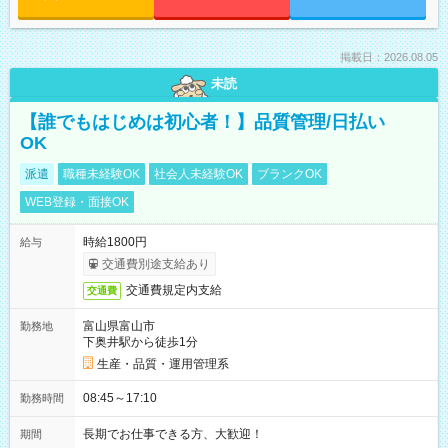
掲載日：2026.08.05
未読
【誰でもはじめは初心者！】品質管理/日払い
OK
派遣
職種未経験OK
社会人未経験OK
ブランクOK
WEB登録・面接OK
時給1800円
給与
交通費別途支給あり
交通費規定内支給
交通費
富山県富山市
勤務地
下奥井駅から徒歩1分
生産・品質・運用管理系
08:45～17:10
勤務時間
長期でお仕事できる方、大歓迎！
期間