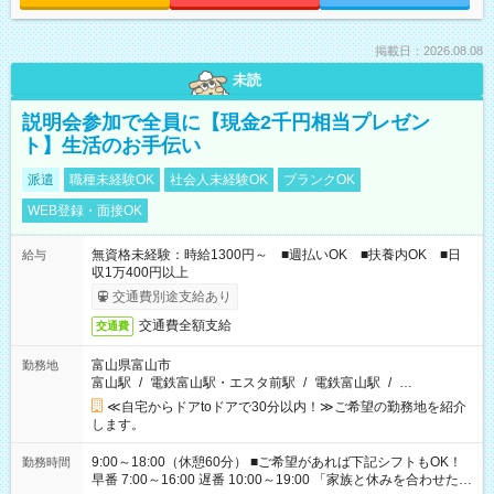
掲載日：2026.08.08
未読
説明会参加で全員に【現金2千円相当プレゼン
ト】生活のお手伝い
派遣
職種未経験OK
社会人未経験OK
ブランクOK
WEB登録・面接OK
無資格未経験：時給1300円～ ■週払いOK ■扶養内OK ■日
給与
収1万400円以上
交通費別途支給あり
交通費全額支給
交通費
富山県富山市
勤務地
富山駅
/
電鉄富山駅・エスタ前駅
/
電鉄富山駅
/
…
≪自宅からドアtoドアで30分以内！≫ご希望の勤務地を紹介
します。
9:00～18:00（休憩60分） ■ご希望があれば下記シフトもOK！
勤務時間
早番 7:00～16:00 遅番 10:00～19:00 「家族と休みを合わせた