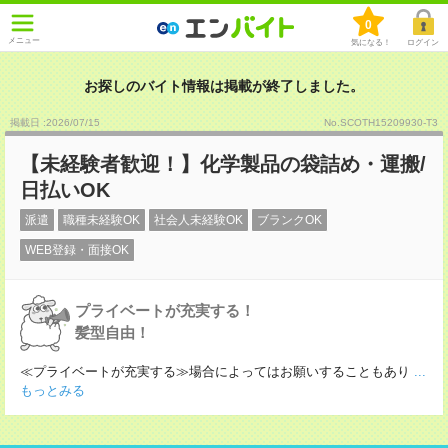
0
メニュー
気になる！
ログイン
お探しのバイト情報は掲載が終了しました。
掲載日 :2026
/
07
/
15
No.SCOTH15209930-T3
【未経験者歓迎！】化学製品の袋詰め・運搬/
日払いOK
派遣
職種未経験OK
社会人未経験OK
ブランクOK
WEB登録・面接OK
プライベートが充実する！
髪型自由！
≪プライベートが充実する≫場合によってはお願いすることもあり
...
もっとみる