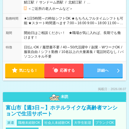
鯖江駅
/
サンドーム西駅
/
北鯖江駅
/
…
＜ご近所の老人ホームなど＞
★1日5時間～の時短シフトOK ★もちろんフルタイムシフトも可
勤務時間
能 ★スタート時間選べます 7:00～16:00 9:00～18:00 11:00～
20:00 など 残業なし！ ※Wワークの場合、他のお仕事と合わせ
週40時間超の就業はご案内できません ※法令に基づき、週20時
開始日はご相談ください！ ★職場が気に入れば、長期でも働
期間
間以上勤務は社会保険への加入対象となります ※労働者派遣法
けます！
（日雇い派遣の原則禁止）により、短時間・短期間の就業はご
案内が難しい場合があります
日払いOK
/
履歴書不要
/
40～50代活躍中
/
副業・WワークOK
/
特徴
服装自由
/
シフト勤務
/
10名以上の大量募集
/
電話対応なし
/
パ
ソコンスキル不要
気になる！
応募する
詳細へ
掲載日：2026.08.07
未読
富山市【週3日～】ホテルライクな高齢者マンシ
ョンで生活サポート
派遣
職種未経験OK
社会人未経験OK
大学生歓迎
ブランクOK