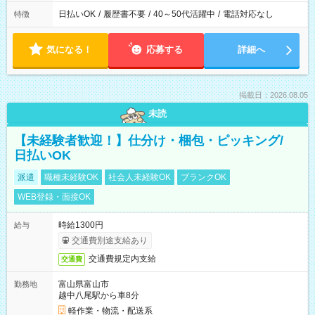
日払いOK
/
履歴書不要
/
40～50代活躍中
/
電話対応なし
特徴
気になる！
応募する
詳細へ
掲載日：2026.08.05
未読
【未経験者歓迎！】仕分け・梱包・ピッキング/
日払いOK
派遣
職種未経験OK
社会人未経験OK
ブランクOK
WEB登録・面接OK
時給1300円
給与
交通費別途支給あり
交通費規定内支給
交通費
富山県富山市
勤務地
越中八尾駅から車8分
軽作業・物流・配送系