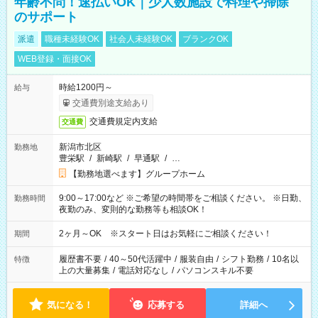
年齢不問！速払いOK｜少人数施設で料理や掃除
のサポート
派遣
職種未経験OK
社会人未経験OK
ブランクOK
WEB登録・面接OK
時給1200円～
給与
交通費別途支給あり
交通費規定内支給
交通費
新潟市北区
勤務地
豊栄駅
/
新崎駅
/
早通駅
/
…
【勤務地選べます】グループホーム
9:00～17:00など ※ご希望の時間帯をご相談ください。 ※日勤、
勤務時間
夜勤のみ、変則的な勤務等も相談OK！
2ヶ月～OK ※スタート日はお気軽にご相談ください！
期間
履歴書不要
/
40～50代活躍中
/
服装自由
/
シフト勤務
/
10名以
特徴
上の大量募集
/
電話対応なし
/
パソコンスキル不要
気になる！
応募する
詳細へ