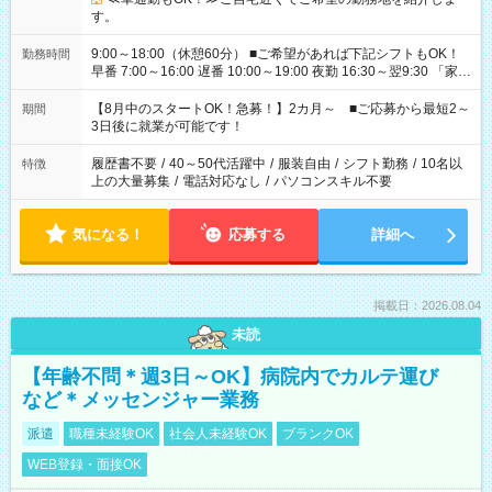
す。
9:00～18:00（休憩60分） ■ご希望があれば下記シフトもOK！
勤務時間
早番 7:00～16:00 遅番 10:00～19:00 夜勤 16:30～翌9:30 「家族
と休みを合わせたい」 「余裕を持って夕飯の準備がしたい」
「できれば残業はしたくない」 など、ご希望を教えてください
【8月中のスタートOK！急募！】2カ月～ ■ご応募から最短2～
期間
ね。 ※Wワーク希望の方へ 今ご覧のお仕事で希望する勤務時間
3日後に就業が可能です！
と、もう1つのお仕事の勤務時間。 合計で週40時間を超える場
合は応募できません。
履歴書不要
/
40～50代活躍中
/
服装自由
/
シフト勤務
/
10名以
特徴
上の大量募集
/
電話対応なし
/
パソコンスキル不要
気になる！
応募する
詳細へ
掲載日：2026.08.04
未読
【年齢不問＊週3日～OK】病院内でカルテ運び
など＊メッセンジャー業務
派遣
職種未経験OK
社会人未経験OK
ブランクOK
WEB登録・面接OK