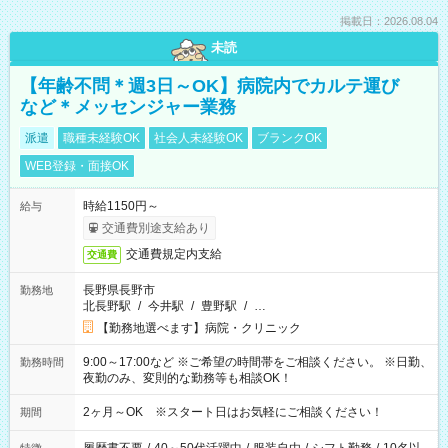
掲載日：2026.08.04
未読
【年齢不問＊週3日～OK】病院内でカルテ運び
など＊メッセンジャー業務
派遣
職種未経験OK
社会人未経験OK
ブランクOK
WEB登録・面接OK
時給1150円～
給与
交通費別途支給あり
交通費規定内支給
交通費
長野県長野市
勤務地
北長野駅
/
今井駅
/
豊野駅
/
…
【勤務地選べます】病院・クリニック
9:00～17:00など ※ご希望の時間帯をご相談ください。 ※日勤、
勤務時間
夜勤のみ、変則的な勤務等も相談OK！
2ヶ月～OK ※スタート日はお気軽にご相談ください！
期間