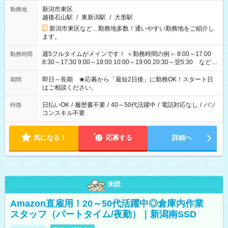
新潟市東区
勤務地
越後石山駅
/
東新潟駅
/
大形駅
新潟市東区など…勤務地多数！通いやすい勤務地をご紹介し
ます。
週5フルタイムがメインです！ ＜勤務時間の例＞ 8:00～17:00
勤務時間
8:30～17:30 9:00～18:00 10:00～19:00 20:30～翌5:30 など ★
その他にも勤務時間多数！ 日勤のみ、残業なし、交替制など
ご希望を教えてください！
即日～長期 ★応募から「最短2日後」に勤務OK！スタート日
期間
はご相談ください。
日払いOK
/
履歴書不要
/
40～50代活躍中
/
電話対応なし
/
パソ
特徴
コンスキル不要
気になる！
応募する
詳細へ
未読
Amazon直雇用！20～50代活躍中◎倉庫内作業
スタッフ（パートタイム/夜勤）｜新潟南SSD