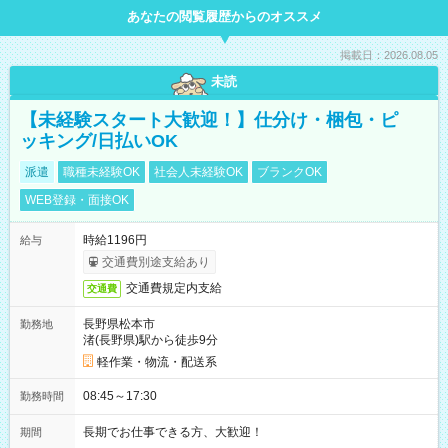
あなたの閲覧履歴からのオススメ
掲載日：2026.08.05
未読
【未経験スタート大歓迎！】仕分け・梱包・ピ
ッキング/日払いOK
派遣
職種未経験OK
社会人未経験OK
ブランクOK
WEB登録・面接OK
時給1196円
給与
交通費別途支給あり
交通費規定内支給
交通費
長野県松本市
勤務地
渚(長野県)駅から徒歩9分
軽作業・物流・配送系
08:45～17:30
勤務時間
長期でお仕事できる方、大歓迎！
期間