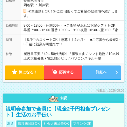
長野県岡谷市
勤務地
岡谷駅
/
川岸駅
≪車通勤もOK！≫ご自宅近くでご希望の勤務地を紹介しま
す。
9:00～18:00（休憩60分） ■ご希望があれば下記シフトもOK！
勤務時間
早番 7:00～16:00 遅番 10:00～19:00 夜勤 16:30～翌9:30 「家族
と休みを合わせたい」 「余裕を持って夕飯の準備がしたい」
「できれば残業はしたくない」 など、ご希望を教えてください
【8月中のスタートOK！急募！】2カ月～ ■ご応募から最短2～
期間
ね。 ※Wワーク希望の方へ 今ご覧のお仕事で希望する勤務時間
3日後に就業が可能です！
と、もう1つのお仕事の勤務時間。 合計で週40時間を超える場
合は応募できません。
履歴書不要
/
40～50代活躍中
/
服装自由
/
シフト勤務
/
10名以
特徴
上の大量募集
/
電話対応なし
/
パソコンスキル不要
気になる！
応募する
詳細へ
掲載日：2026.08.08
未読
説明会参加で全員に【現金2千円相当プレゼン
ト】生活のお手伝い
派遣
職種未経験OK
社会人未経験OK
ブランクOK