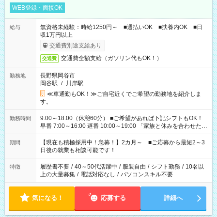
WEB登録・面接OK
無資格未経験：時給1250円～ ■週払いOK ■扶養内OK ■日
給与
収1万円以上
交通費別途支給あり
交通費全額支給（ガソリン代もOK！）
交通費
長野県岡谷市
勤務地
岡谷駅
/
川岸駅
≪車通勤もOK！≫ご自宅近くでご希望の勤務地を紹介しま
す。
9:00～18:00（休憩60分） ■ご希望があれば下記シフトもOK！
勤務時間
早番 7:00～16:00 遅番 10:00～19:00 「家族と休みを合わせた
い」 「余裕を持って夕飯の準備がしたい」 「できれば残業はし
たくない」 など、ご希望を教えてくださいね。 ※Wワーク希望
【現在も積極採用中！急募！】2カ月～ ■ご応募から最短2～3
期間
の方へ 今ご覧のお仕事で希望する勤務時間と、もう1つのお仕事
日後の就業も相談可能です！
の勤務時間。 合計で週40時間を超える場合は応募できません。
履歴書不要
/
40～50代活躍中
/
服装自由
/
シフト勤務
/
10名以
特徴
上の大量募集
/
電話対応なし
/
パソコンスキル不要
気になる！
応募する
詳細へ