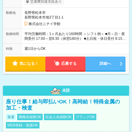
交通費別途支給あり
あり 試用期間の長さ：3ヶ月 雇用形態、給与は本採用時と同じ
です。
長野県松本市
勤務地
長野県松本市旭3丁目1-1
株式会社ニチイ学館
平均労働時間：1ヶ月あたり160時間 ＜シフト例＞ ■月～日・夜
勤務時間
間受付 17:00～翌8:30（休憩180分） ■土日祝・休日受付 8:15～
17:15（休憩60分） ※上記時間帯でのシフト制 ※夜間のみ、休
日のみ等、勤務日数ご相談ください 平均労働時間：1ヶ月あたり
週1日からOK
特徴
160時間 ＜シフト例＞ ■月～日・夜間受付 17:00～翌8:30（休憩
180分） ■土日祝・休日受付 8:15～17:15（休憩60分） ※上記時
間帯でのシフト制 ※夜間のみ、休日のみ等、勤務日数ご相談く
気になる！
応募する
詳細へ
ださい
未読
座り仕事！給与即払いOK！高時給！特殊金属の
加工・検査
派遣
職種未経験OK
社会人未経験OK
ブランクOK
WEB登録・面接OK