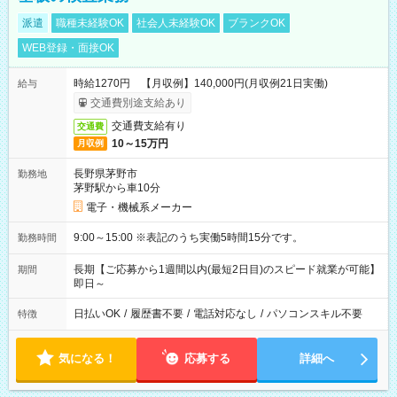
派遣
職種未経験OK
社会人未経験OK
ブランクOK
WEB登録・面接OK
時給1270円 【月収例】140,000円(月収例21日実働)
給与
交通費別途支給あり
交通費支給有り
交通費
10～15万円
月収例
長野県茅野市
勤務地
茅野駅から車10分
電子・機械系メーカー
9:00～15:00 ※表記のうち実働5時間15分です。
勤務時間
長期【ご応募から1週間以内(最短2日目)のスピード就業が可能】
期間
即日～
日払いOK
/
履歴書不要
/
電話対応なし
/
パソコンスキル不要
特徴
気になる！
応募する
詳細へ