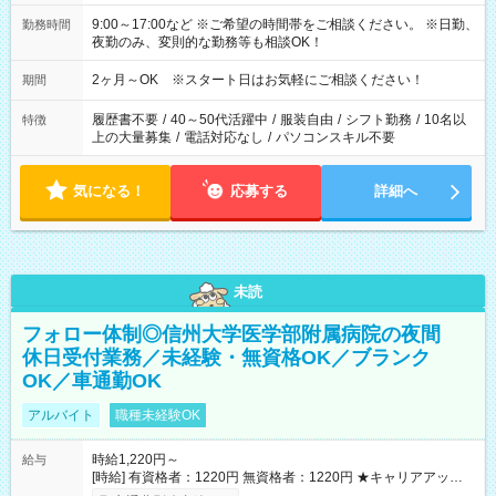
9:00～17:00など ※ご希望の時間帯をご相談ください。 ※日勤、
勤務時間
夜勤のみ、変則的な勤務等も相談OK！
2ヶ月～OK ※スタート日はお気軽にご相談ください！
期間
履歴書不要
/
40～50代活躍中
/
服装自由
/
シフト勤務
/
10名以
特徴
上の大量募集
/
電話対応なし
/
パソコンスキル不要
気になる！
応募する
詳細へ
未読
フォロー体制◎信州大学医学部附属病院の夜間
休日受付業務／未経験・無資格OK／ブランク
OK／車通勤OK
アルバイト
職種未経験OK
時給1,220円～
給与
[時給] 有資格者：1220円 無資格者：1220円 ★キャリアアップ制
度あり 進級により給与がアップします！ 【試用期間】試用期間