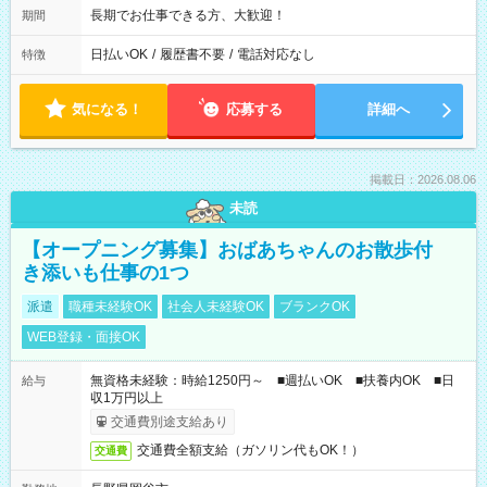
長期でお仕事できる方、大歓迎！
期間
日払いOK
/
履歴書不要
/
電話対応なし
特徴
気になる！
応募する
詳細へ
掲載日：2026.08.06
未読
【オープニング募集】おばあちゃんのお散歩付
き添いも仕事の1つ
派遣
職種未経験OK
社会人未経験OK
ブランクOK
WEB登録・面接OK
無資格未経験：時給1250円～ ■週払いOK ■扶養内OK ■日
給与
収1万円以上
交通費別途支給あり
交通費全額支給（ガソリン代もOK！）
交通費