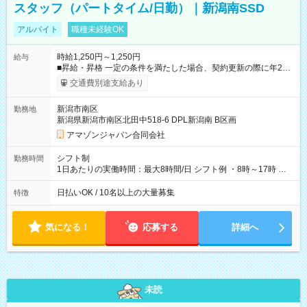
スタッフ（パートタイム/日勤）｜新潟南SSD
アルバイト
職種未経験OK
時給1,250円～1,250円
給与
■昇給・昇格 一定の条件を満たした場合、契約更新の際に年2回
まで昇給の機会があります。 ■正社員登用制度あり ※月末締/翌
交通費別途支給あり
月25日支払い ※時間外手当、別途支給 ※深夜割増賃金 (22:00～
翌5:00までは時給が25%UPします) ☆給与前払い制度有！
新潟市南区
勤務地
☆Amazon直雇用で安定して働けます！ 【試用期間】試用期間
新潟県新潟市南区北田中518-6 DPL新潟南 B区画
あり 試用期間の長さ：1週間 雇用形態、給与は本採用時と同じ
です。
アマゾンジャパン合同会社
シフト制
勤務時間
1日あたりの実働時間：最大8時間/日 シフト例 ・8時～17時 ・
12時～21時
日払いOK / 10名以上の大量募集
特徴
気になる！
応募する
詳細へ
未読