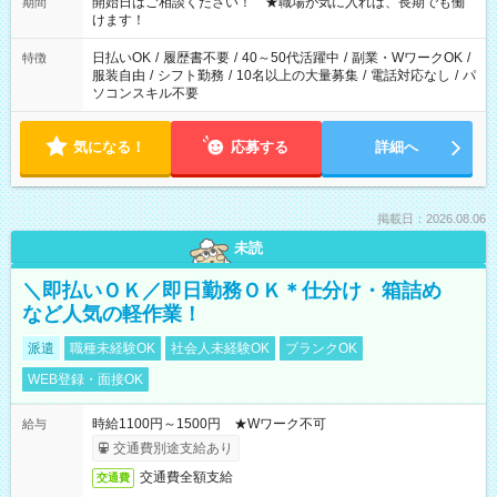
週40時間超の就業はご案内できません ※法令に基づき、週20時
開始日はご相談ください！ ★職場が気に入れば、長期でも働
期間
間以上勤務は社会保険への加入対象となります ※労働者派遣法
けます！
（日雇い派遣の原則禁止）により、短時間・短期間の就業はご
案内が難しい場合があります
日払いOK
/
履歴書不要
/
40～50代活躍中
/
副業・WワークOK
/
特徴
服装自由
/
シフト勤務
/
10名以上の大量募集
/
電話対応なし
/
パ
ソコンスキル不要
気になる！
応募する
詳細へ
掲載日：2026.08.06
未読
＼即払いＯＫ／即日勤務ＯＫ＊仕分け・箱詰め
など人気の軽作業！
派遣
職種未経験OK
社会人未経験OK
ブランクOK
WEB登録・面接OK
時給1100円～1500円 ★Wワーク不可
給与
交通費別途支給あり
交通費全額支給
交通費