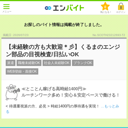
0
メニュー
気になる！
ログイン
お探しのバイト情報は掲載が終了しました。
掲載日 :2026
/
07
/
23
No.SCOTH23212693-T2
【未経験の方も大歓迎＊彡】くるまのエンジ
ン部品の目視検査/日払いOK
派遣
職種未経験OK
社会人未経験OK
ブランクOK
WEB登録・面接OK
≪とことん稼げる高時給1400円≫
ルーチンワーク多め！安心＆安定ペースで働ける！
< 待遇重視派の方、必見 > 時給1400円の厚待遇を実現！
...もっとみ
る