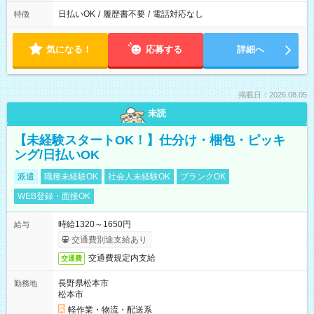
日払いOK
/
履歴書不要
/
電話対応なし
特徴
気になる！
応募する
詳細へ
掲載日：2026.08.05
未読
【未経験スタートOK！】仕分け・梱包・ピッキ
ング/日払いOK
派遣
職種未経験OK
社会人未経験OK
ブランクOK
WEB登録・面接OK
時給1320～1650円
給与
交通費別途支給あり
交通費規定内支給
交通費
長野県松本市
勤務地
松本市
軽作業・物流・配送系