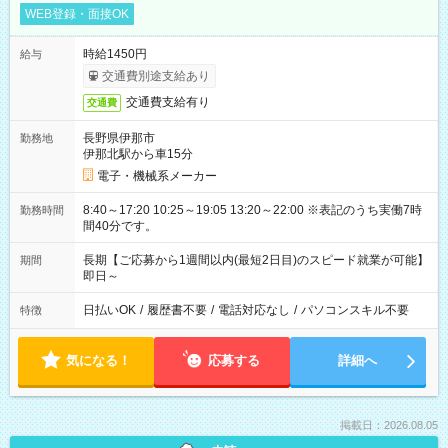
WEB登録・面接OK
時給1450円
給与
交通費別途支給あり
交通費支給有り
交通費
長野県伊那市
勤務地
伊那北駅から車15分
電子・機械系メーカー
8:40～17:20 10:25～19:05 13:20～22:00 ※表記のうち実働7時
勤務時間
間40分です。
長期【ご応募から1週間以内(最短2日目)のスピード就業が可能】
期間
即日～
日払いOK
/
履歴書不要
/
電話対応なし
/
パソコンスキル不要
特徴
気になる！
応募する
詳細へ
掲載日：2026.08.05