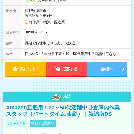
交通費規定内支給
交通費
長野県塩尻市
勤務地
塩尻駅から車3分
軽作業・物流・配送系
08:30～17:15
勤務時間
長期でお仕事できる方、大歓迎！
期間
日払いOK
/
履歴書不要
/
40～50代活躍中
/
電話対応なし
特徴
気になる！
応募する
詳細へ
未読
Amazon直雇用！20～50代活躍中◎倉庫内作業
スタッフ（パートタイム/夜勤）｜新潟南DS
アルバイト
職種未経験OK