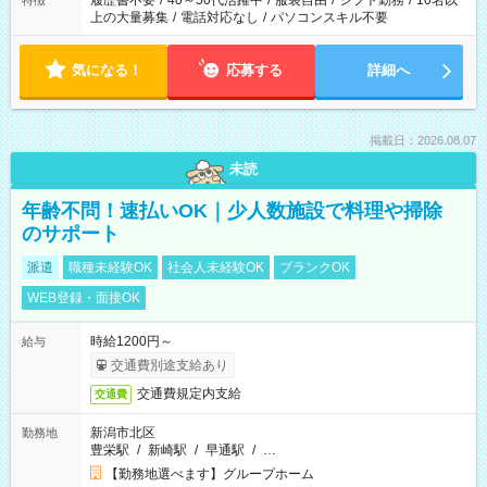
履歴書不要
/
40～50代活躍中
/
服装自由
/
シフト勤務
/
10名以
特徴
上の大量募集
/
電話対応なし
/
パソコンスキル不要
気になる！
応募する
詳細へ
掲載日：2026.08.07
未読
年齢不問！速払いOK｜少人数施設で料理や掃除
のサポート
派遣
職種未経験OK
社会人未経験OK
ブランクOK
WEB登録・面接OK
時給1200円～
給与
交通費別途支給あり
交通費規定内支給
交通費
新潟市北区
勤務地
豊栄駅
/
新崎駅
/
早通駅
/
…
【勤務地選べます】グループホーム