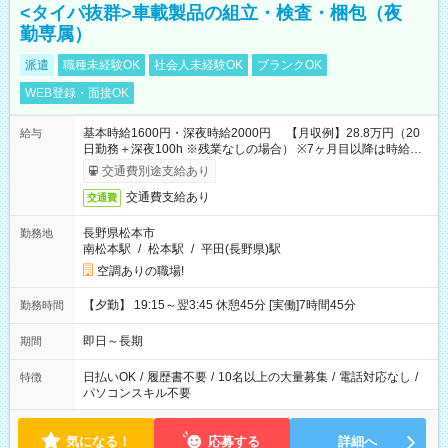
<タイパ抜群>車載製品の組立・検査・梱包（夜
勤専属）
派遣
職種未経験OK
社会人未経験OK
ブランクOK
WEB登録・面接OK
基本時給1600円・深夜時給2000円 【月収例】28.8万円（20
給与
日勤務＋深夜100h ※残業なしの場合） ※7ヶ月目以降は時給
1230円・深夜時給1538円となります。
交通費別途支給あり
交通費支給あり
交通費
長野県松本市
勤務地
南松本駅
/
松本駅
/
平田(長野県)駅
空調ありの職場!
【夕勤】 19:15～翌3:45 休憩45分 [実働]7時間45分
勤務時間
即日～長期
期間
日払いOK
/
履歴書不要
/
10名以上の大量募集
/
電話対応なし
/
特徴
パソコンスキル不要
気になる！
応募する
詳細へ