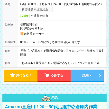
時給1400円 【月収例】249,000円(月収例21日実働残業代込)
給与
交通費別途支給あり
交通費支給有り
交通費
長野県岡谷市
勤務地
岡谷駅から車11分
素材系メーカー
8:00～16:45 ※表記のうち実働7時間40分です。
勤務時間
長期【ご応募から1週間以内(最短2日目)のスピード就業が可能】
期間
即日～
日払いOK
/
履歴書不要
/
電話対応なし
/
パソコンスキル不要
特徴
気になる！
応募する
詳細へ
未読
Amazon直雇用！20～50代活躍中◎倉庫内作業