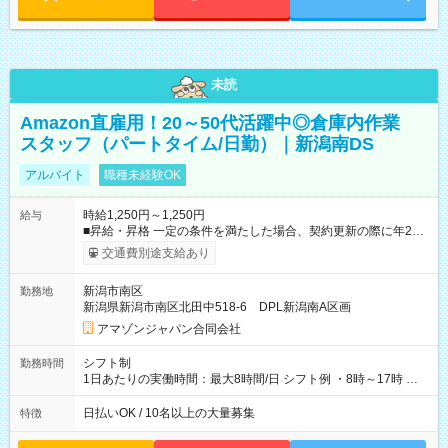
未読
Amazon直雇用！20～50代活躍中◎倉庫内作業
スタッフ（パートタイム/日勤）｜新潟南DS
アルバイト
職種未経験OK
時給1,250円～1,250円
給与
■昇給・昇格 一定の条件を満たした場合、契約更新の際に年2回
まで昇給の機会があります。 ■正社員登用制度あり ※月末締/翌
交通費別途支給あり
月25日支払い ※時間外手当、別途支給 ※深夜割増賃金 (22:00～
翌5:00までは時給が25%UPします) ☆給与前払い制度有！
新潟市南区
勤務地
☆Amazon直雇用で安定して働けます！ 【試用期間】試用期間
新潟県新潟市南区北田中518-6 DPL新潟南A区画
あり 試用期間の長さ：1週間 雇用形態、給与は本採用時と同じ
です。
アマゾンジャパン合同会社
シフト制
勤務時間
1日あたりの実働時間：最大8時間/日 シフト例 ・8時～17時 ・
12時～21時
日払いOK / 10名以上の大量募集
特徴