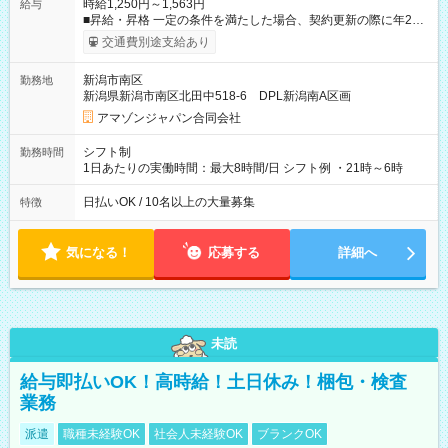
時給1,250円～1,563円
給与
■昇給・昇格 一定の条件を満たした場合、契約更新の際に年2回
まで昇給の機会があります。 ■正社員登用制度あり ※月末締/翌
交通費別途支給あり
月25日支払い ※時間外手当、別途支給 ※深夜割増賃金 (22:00～
翌5:00までは時給が25%UPします) ☆給与前払い制度有！
新潟市南区
勤務地
☆Amazon直雇用で安定して働けます！ 【試用期間】試用期間
新潟県新潟市南区北田中518-6 DPL新潟南A区画
あり 試用期間の長さ：1週間 雇用形態、給与は本採用時と同じ
です。
アマゾンジャパン合同会社
シフト制
勤務時間
1日あたりの実働時間：最大8時間/日 シフト例 ・21時～6時
日払いOK / 10名以上の大量募集
特徴
気になる！
応募する
詳細へ
未読
給与即払いOK！高時給！土日休み！梱包・検査
業務
派遣
職種未経験OK
社会人未経験OK
ブランクOK