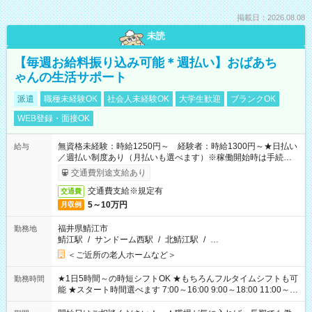
掲載日：2026.08.08
未読
【毎週お給料振り込み可能＊週払い】おばあち
ゃんの生活サポート
派遣
職種未経験OK
社会人未経験OK
大学生歓迎
ブランクOK
WEB登録・面接OK
無資格未経験：時給1250円～ 経験者：時給1300円～★日払い
給与
／週払い制度あり（月払いも選べます）※稼働開始時は手続き完
了次第のお支払いとなります。
交通費別途支給あり
交通費支給※規定有
交通費
5～10万円
月収例
福井県鯖江市
勤務地
鯖江駅
/
サンドーム西駅
/
北鯖江駅
/
…
＜ご近所の老人ホームなど＞
★1日5時間～の時短シフトOK ★もちろんフルタイムシフトも可
勤務時間
能 ★スタート時間選べます 7:00～16:00 9:00～18:00 11:00～
20:00 など 残業なし！ ※Wワークの場合、他のお仕事と合わせ