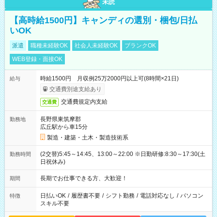
未読
【高時給1500円】キャンディの選別・梱包/日払
いOK
派遣
職種未経験OK
社会人未経験OK
ブランクOK
WEB登録・面接OK
時給1500円 月収例25万2000円以上可(8時間×21日)
給与
交通費別途支給あり
交通費規定内支給
交通費
長野県東筑摩郡
勤務地
広丘駅から車15分
製造・建築・土木・製造技術系
(2交替)5:45～14:45、13:00～22:00 ※日勤研修:8:30～17:30(土
勤務時間
日祝休み)
長期でお仕事できる方、大歓迎！
期間
日払いOK
/
履歴書不要
/
シフト勤務
/
電話対応なし
/
パソコン
特徴
スキル不要