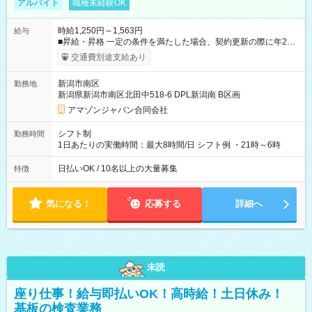
アルバイト
職種未経験OK
時給1,250円～1,563円
給与
■昇給・昇格 一定の条件を満たした場合、契約更新の際に年2回
まで昇給の機会があります。 ■正社員登用制度あり ※月末締/翌
交通費別途支給あり
月25日支払い ※時間外手当、別途支給 ※深夜割増賃金 (22:00～
翌5:00までは時給が25%UPします) ☆給与前払い制度有！
新潟市南区
勤務地
☆Amazon直雇用で安定して働けます！ 【試用期間】試用期間
新潟県新潟市南区北田中518-6 DPL新潟南 B区画
あり 試用期間の長さ：1週間 雇用形態、給与は本採用時と同じ
です。
アマゾンジャパン合同会社
シフト制
勤務時間
1日あたりの実働時間：最大8時間/日 シフト例 ・21時～6時
日払いOK / 10名以上の大量募集
特徴
気になる！
応募する
詳細へ
未読
座り仕事！給与即払いOK！高時給！土日休み！
基板の検査業務