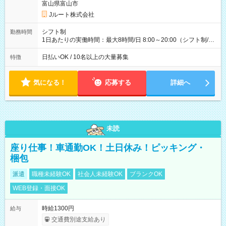
収40万円~50万円／週6日稼働 ＜モデルイメージ＞ ■月収50万
富山県富山市
円 (27歳男性/江東区在住)※元建築関係 1日150個配達×25日勤務
Jルート株式会社
(日休み) ■月収80万円(43歳男性/墨田区在住)※元営業 1日200個
配達×25日勤務(月休み) 【試用期間】試用期間なし
シフト制
勤務時間
1日あたりの実働時間：最大8時間/日 8:00～20:00（シフト制/実
働8時間） ※週5日勤務（場所次第では週4も有り） ※配達状況
によって時間外での勤務可能性有り ※案件により多少の前後あ
日払いOK / 10名以上の大量募集
特徴
り ※配達が完了次第、帰社OKです
気になる！
応募する
詳細へ
未読
座り仕事！車通勤OK！土日休み！ピッキング・
梱包
派遣
職種未経験OK
社会人未経験OK
ブランクOK
WEB登録・面接OK
時給1300円
給与
交通費別途支給あり