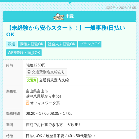
掲載日：2026.08.05
未読
【未経験から安心スタート！】一般事務/日払い
OK
派遣
職種未経験OK
社会人未経験OK
ブランクOK
WEB登録・面接OK
時給1250円
給与
交通費別途支給あり
交通費規定内支給
交通費
富山県富山市
勤務地
越中八尾駅から車5分
オフィスワーク系
08:20～17:05 08:35～17:05
勤務時間
長期でお仕事できる方、大歓迎！
期間
日払いOK
/
履歴書不要
/
40～50代活躍中
特徴