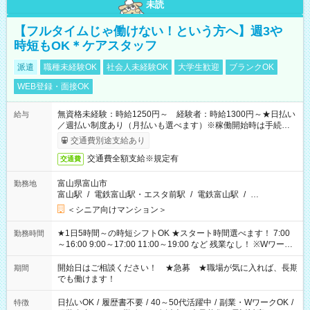
未読
【フルタイムじゃ働けない！という方へ】週3や
時短もOK＊ケアスタッフ
派遣
職種未経験OK
社会人未経験OK
大学生歓迎
ブランクOK
WEB登録・面接OK
無資格未経験：時給1250円～ 経験者：時給1300円～★日払い
給与
／週払い制度あり（月払いも選べます）※稼働開始時は手続き完
了次第のお支払いとなります。
交通費別途支給あり
交通費全額支給※規定有
交通費
富山県富山市
勤務地
富山駅
/
電鉄富山駅・エスタ前駅
/
電鉄富山駅
/
…
＜シニア向けマンション＞
★1日5時間～の時短シフトOK ★スタート時間選べます！ 7:00
勤務時間
～16:00 9:00～17:00 11:00～19:00 など 残業なし！ ※Wワーク
の場合、他のお仕事と合わせ週40時間超の就業はご案内できま
せん ※法令に基づき、週20時間以上勤務は社会保険への加入対
開始日はご相談ください！ ★急募 ★職場が気に入れば、長期
期間
象となります ※労働者派遣法（日雇い派遣の原則禁止）によ
でも働けます！
り、短時間・短期間の就業はご案内が難しい場合があります
日払いOK
/
履歴書不要
/
40～50代活躍中
/
副業・WワークOK
/
特徴