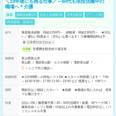
＼10年後にも残る仕事／～60代も現役活躍中の
職場へ＊介護
派遣
職種未経験OK
社会人未経験OK
大学生歓迎
ブランクOK
WEB登録・面接OK
無資格未経験：時給1250円～ 経験者：時給1300円～ ★日払
給与
い／週払い制度あり（月払いも選べます）※稼働開始時は手続き
完了次第のお支払いとなります。
交通費別途支給あり
交通費全額支給※規定有
交通費
富山県富山市
勤務地
富山駅
/
電鉄富山駅・エスタ前駅
/
電鉄富山駅
/
…
＜シニア向け施設＞
★1日5時間～の時短シフトOK ★スタート時間選べます！ 7:00
勤務時間
～16:00 9:00～17:00 11:00～19:00 など 残業なし！ ※Wワーク
の場合、他のお仕事と合わせ週40時間超の就業はご案内できま
せん ※法令に基づき、週20時間以上勤務は社会保険への加入対
開始日はご相談ください！ ★急募 ★職場が気に入れば、長期
期間
象となります ※労働者派遣法（日雇い派遣の原則禁止）によ
でも働けます！
り、短時間・短期間の就業はご案内が難しい場合があります
日払いOK
/
履歴書不要
/
40～50代活躍中
/
副業・WワークOK
/
特徴
服装自由
/
シフト勤務
/
10名以上の大量募集
/
電話対応なし
/
パ
ソコンスキル不要