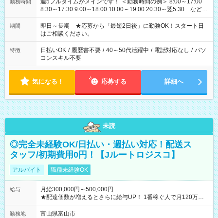
週5フルタイムがメインです！ ＜勤務時間の例＞ 8:00～17:00
勤務時間
8:30～17:30 9:00～18:00 10:00～19:00 20:30～翌5:30 など ★
その他にも勤務時間多数！ 日勤のみ、残業なし、交替制など
ご希望を教えてください！
即日～長期 ★応募から「最短2日後」に勤務OK！スタート日
期間
はご相談ください。
日払いOK
/
履歴書不要
/
40～50代活躍中
/
電話対応なし
/
パソ
特徴
コンスキル不要
気になる！
応募する
詳細へ
未読
◎完全未経験OK/日払い・週払い対応！配送ス
タッフ/初期費用0円！【Jルートロジスコ】
アルバイト
職種未経験OK
月給300,000円～500,000円
給与
★配達個数が増えるとさらに給与UP！ 1番稼ぐ人で月120万ほ
ど！ ・主要都市エリア 月収55万円／週5日稼働 月収65万~112
万円／週6日稼働 ・地方郊外エリア 月収40万円／週5日稼働 月
富山県富山市
勤務地