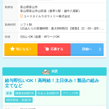
間×4回=5万5,360円 週3回勤務の場合：1,730円×8時間×12回
=16万6,080円 【試用期間】試用期間あり 試用期間の長さ：2ヶ
富山県富山市
勤務地
月 ※ 雇用形態と給与に、本採用時と異なる部分があります。 雇
富山県富山市山田湯（最寄り駅：越中八尾駅）
用形態：本採用時と同じです。 給与：時給 1,500円以上
ユースタイルラボラトリー株式会社
シフト制
勤務時間
1日あたりの実働時間：最大8時間/日 【夜勤】 22：00～翌9：
00 ※週3日～OK ／ 夜勤専従 ＊＊ 勤務時間例 ＊＊ ■22時か
ら翌7時 ■23時から翌8時 ■24時から翌9時 など ※上記の時間
日払いOK / 副業・WワークOK
特徴
内で8時間勤務（休憩1時間）ご利用者様により、時間は異なり
ます。 ※曜日固定（毎週同じ曜日での勤務となります）
気になる！
応募する
詳細へ
未読
給与即払いOK！高時給！土日休み！製品の組み
立てなど
派遣
職種未経験OK
社会人未経験OK
ブランクOK
WEB登録・面接OK