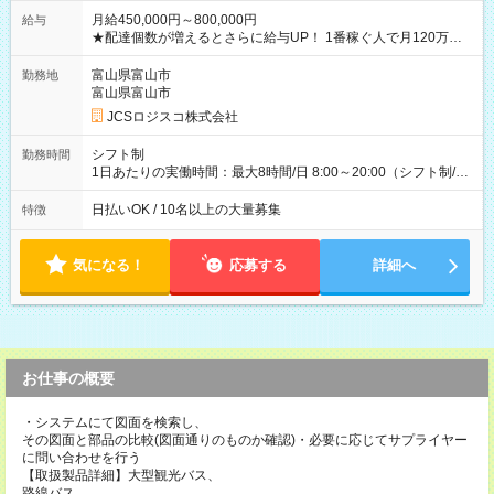
月給450,000円～800,000円
給与
★配達個数が増えるとさらに給与UP！ 1番稼ぐ人で月120万ほ
ど！ ・主要都市エリア 月収55万円／週5日稼働 月収65万~112
万円／週6日稼働 ・地方郊外エリア 月収40万円／週5日稼働 月
富山県富山市
勤務地
収40万円~50万円／週6日稼働 ＜モデルイメージ＞ ■月収50万
富山県富山市
円 (27歳男性/江東区在住)※元建築関係 1日150個配達×25日勤務
JCSロジスコ株式会社
(日休み) ■月収80万円(43歳男性/墨田区在住)※元営業 1日200個
配達×25日勤務(月休み) 【試用期間】試用期間なし
シフト制
勤務時間
1日あたりの実働時間：最大8時間/日 8:00～20:00（シフト制/実
働8時間） ※週5日勤務（場所次第では週4も有り） ※配達状況
によって時間外での勤務可能性有り ※案件により多少の前後あ
日払いOK / 10名以上の大量募集
特徴
り ※配達が完了次第、帰社OKです
気になる！
応募する
詳細へ
お仕事の概要
・システムにて図面を検索し、
その図面と部品の比較(図面通りのものか確認)・必要に応じてサプライヤー
に問い合わせを行う
【取扱製品詳細】大型観光バス、
路線バス