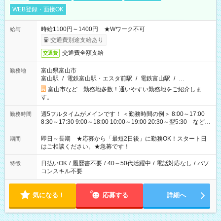
WEB登録・面接OK
時給1100円～1400円 ★Wワーク不可
給与
交通費別途支給あり
交通費全額支給
交通費
富山県富山市
勤務地
富山駅
/
電鉄富山駅・エスタ前駅
/
電鉄富山駅
/
…
富山市など…勤務地多数！通いやすい勤務地をご紹介しま
す。
週5フルタイムがメインです！ ＜勤務時間の例＞ 8:00～17:00
勤務時間
8:30～17:30 9:00～18:00 10:00～19:00 20:30～翌5:30 など ★
その他にも勤務時間多数！ 日勤のみ、残業なし、交替制など
ご希望を教えてください！
即日～長期 ★応募から「最短2日後」に勤務OK！スタート日
期間
はご相談ください。★急募です！
日払いOK
/
履歴書不要
/
40～50代活躍中
/
電話対応なし
/
パソ
特徴
コンスキル不要
気になる！
応募する
詳細へ