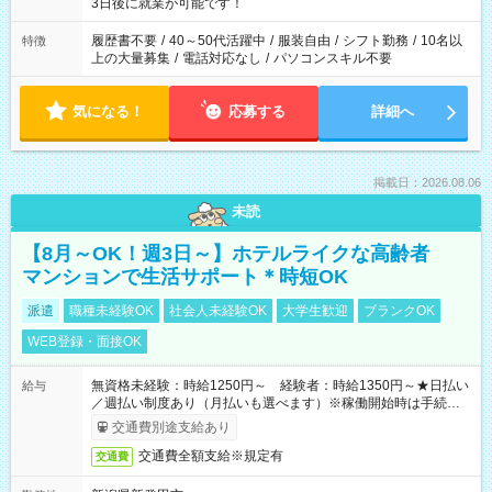
ね。 ※Wワーク希望の方へ 今ご覧のお仕事で希望する勤務時間
3日後に就業が可能です！
と、もう1つのお仕事の勤務時間。 合計で週40時間を超える場
合は応募できません。
履歴書不要
/
40～50代活躍中
/
服装自由
/
シフト勤務
/
10名以
特徴
上の大量募集
/
電話対応なし
/
パソコンスキル不要
気になる！
応募する
詳細へ
掲載日：2026.08.06
未読
【8月～OK！週3日～】ホテルライクな高齢者
マンションで生活サポート＊時短OK
派遣
職種未経験OK
社会人未経験OK
大学生歓迎
ブランクOK
WEB登録・面接OK
無資格未経験：時給1250円～ 経験者：時給1350円～★日払い
給与
／週払い制度あり（月払いも選べます）※稼働開始時は手続き完
了次第のお支払いとなります。
交通費別途支給あり
交通費全額支給※規定有
交通費