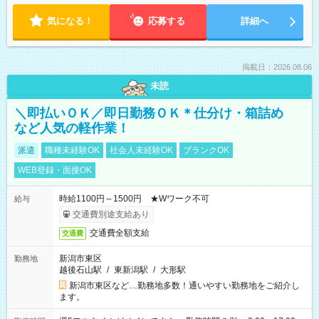
気になる！
応募する
詳細へ
掲載日：2026.08.06
未読
＼即払いＯＫ／即日勤務ＯＫ＊仕分け・箱詰め
など人気の軽作業！
派遣
職種未経験OK
社会人未経験OK
ブランクOK
WEB登録・面接OK
時給1100円～1500円 ★Wワーク不可
給与
交通費別途支給あり
交通費全額支給
交通費
新潟市東区
勤務地
越後石山駅
/
東新潟駅
/
大形駅
新潟市東区など…勤務地多数！通いやすい勤務地をご紹介し
ます。