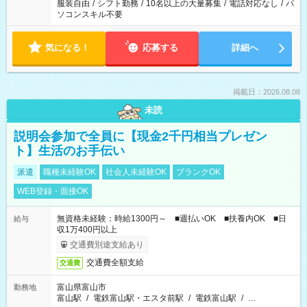
服装自由
/
シフト勤務
/
10名以上の大量募集
/
電話対応なし
/
パ
ソコンスキル不要
気になる！
応募する
詳細へ
掲載日：2026.08.08
未読
説明会参加で全員に【現金2千円相当プレゼン
ト】生活のお手伝い
派遣
職種未経験OK
社会人未経験OK
ブランクOK
WEB登録・面接OK
無資格未経験：時給1300円～ ■週払いOK ■扶養内OK ■日
給与
収1万400円以上
交通費別途支給あり
交通費全額支給
交通費
富山県富山市
勤務地
富山駅
/
電鉄富山駅・エスタ前駅
/
電鉄富山駅
/
…