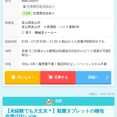
時給1400円
給与
交通費別途支給あり
交通費支給有り
交通費
富山県富山市
勤務地
富山県富山市 ※車通勤・バイク通勤OK
電子・機械系メーカー
8:30～17:20 9:00～17:20 ※表記のうち実働7時間45分です。
勤務時間
長期【ご応募から1週間以内(最短2日目)のスピード就業が可能】
期間
即日～
日払いOK
/
履歴書不要
/
電話対応なし
/
パソコンスキル不要
特徴
気になる！
応募する
詳細へ
掲載日：2026.08.05
未読
【未経験でも大丈夫＊】殺菌タブレットの梱包
作業/日払いOK