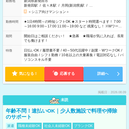
新潟県新発田市
勤務地
新発田駅
/
佐々木駅
/
月岡(新潟県)駅
/
…
＜シニア向けマンション＞
★1日4時間～の時短シフトOK ★スタート時間選べます！ 7:00
勤務時間
～16:00 9:00～17:00 11:00～19:00 など 残業なし！ ※Wワーク
の場合、他のお仕事と合わせ週40時間超の就業はご案内できま
せん ※法令に基づき、週20時間以上勤務は社会保険への加入対
開始日はご相談ください！ ★急募 ★職場が気に入れば、長期
期間
象となります ※労働者派遣法（日雇い派遣の原則禁止）によ
でも働けます！
り、短時間・短期間の就業はご案内が難しい場合があります
日払いOK
/
履歴書不要
/
40～50代活躍中
/
副業・WワークOK
/
特徴
服装自由
/
シフト勤務
/
10名以上の大量募集
/
電話対応なし
/
パ
ソコンスキル不要
気になる！
応募する
詳細へ
掲載日：2026.08.09
未読
年齢不問！速払いOK｜少人数施設で料理や掃除
のサポート
派遣
職種未経験OK
社会人未経験OK
ブランクOK