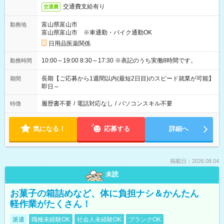
交通費支給有り
交通費
富山県富山市
勤務地
富山県富山市 ※車通勤・バイク通勤OK
日用品医薬関係
10:00～19:00 8:30～17:30 ※表記のうち実働8時間です。
勤務時間
長期【ご応募から1週間以内(最短2日目)のスピード就業が可能】
期間
即日～
履歴書不要
/
電話対応なし
/
パソコンスキル不要
特徴
気になる！
応募する
詳細へ
掲載日：2026.08.04
未読
お菓子の箱詰めなど、体に負担ナシ＆かんたん
軽作業がたくさん！
派遣
職種未経験OK
社会人未経験OK
ブランクOK