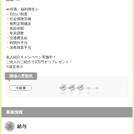
≪待遇・福利厚生≫
・日払い制度
・社会保険完備
・無料定期健診
・有給休暇
・年末調整
・交通費支給
・時間外手当
・深夜残業手当
友人紹介キャンペーン実施中！
ご友人のご紹介で3万円ずつプレゼント！
※規定有※
職場の雰囲気
年齢層
20代
30
40
50
60
募集情報
給与