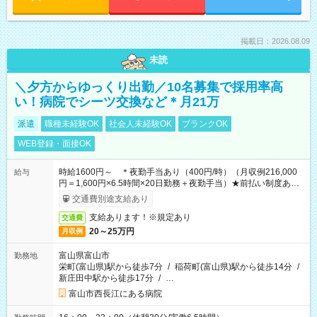
掲載日：2026.08.09
未読
＼夕方からゆっくり出勤／10名募集で採用率高
い！病院でシーツ交換など＊月21万
派遣
職種未経験OK
社会人未経験OK
ブランクOK
WEB登録・面接OK
時給1600円～ ＊夜勤手当あり（400円/時）（月収例216,000
給与
円＝1,600円×6.5時間×20日勤務＋夜勤手当）★前払い制度あり
（会社規定内）
交通費別途支給あり
支給あります！※規定あり
交通費
20～25万円
月収例
富山県富山市
勤務地
栄町(富山県)駅から徒歩7分
/
稲荷町(富山県)駅から徒歩14分
/
新庄田中駅から徒歩17分
/
…
富山市西長江にある病院