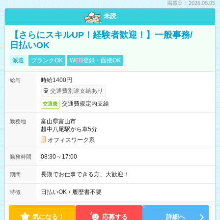
掲載日：2026.08.05
未読
【さらにスキルUP！経験者歓迎！】一般事務/
日払いOK
派遣
ブランクOK
WEB登録・面接OK
時給1400円
給与
交通費別途支給あり
交通費規定内支給
交通費
富山県富山市
勤務地
越中八尾駅から車5分
オフィスワーク系
08:30～17:00
勤務時間
長期でお仕事できる方、大歓迎！
期間
日払いOK
/
履歴書不要
特徴
気になる！
応募する
詳細へ