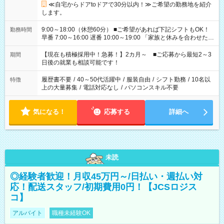
≪自宅からドアtoドアで30分以内！≫ご希望の勤務地を紹介
します。
9:00～18:00（休憩60分） ■ご希望があれば下記シフトもOK！
勤務時間
早番 7:00～16:00 遅番 10:00～19:00 「家族と休みを合わせた
い」 「余裕を持って夕飯の準備がしたい」 「できれば残業はし
たくない」 など、ご希望を教えてくださいね。 ※Wワーク希望
【現在も積極採用中！急募！】2カ月～ ■ご応募から最短2～3
期間
の方へ 今ご覧のお仕事で希望する勤務時間と、もう1つのお仕事
日後の就業も相談可能です！
の勤務時間。 合計で週40時間を超える場合は応募できません。
履歴書不要
/
40～50代活躍中
/
服装自由
/
シフト勤務
/
10名以
特徴
上の大量募集
/
電話対応なし
/
パソコンスキル不要
気になる！
応募する
詳細へ
未読
◎経験者歓迎！月収45万円～/日払い・週払い対
応！配送スタッフ/初期費用0円！【JCSロジス
コ】
アルバイト
職種未経験OK