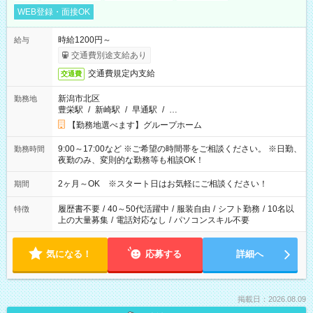
WEB登録・面接OK
時給1200円～
給与
交通費別途支給あり
交通費規定内支給
交通費
新潟市北区
勤務地
豊栄駅
/
新崎駅
/
早通駅
/
…
【勤務地選べます】グループホーム
9:00～17:00など ※ご希望の時間帯をご相談ください。 ※日勤、
勤務時間
夜勤のみ、変則的な勤務等も相談OK！
2ヶ月～OK ※スタート日はお気軽にご相談ください！
期間
履歴書不要
/
40～50代活躍中
/
服装自由
/
シフト勤務
/
10名以
特徴
上の大量募集
/
電話対応なし
/
パソコンスキル不要
気になる！
応募する
詳細へ
掲載日：2026.08.09