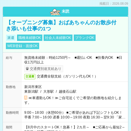
掲載日：2026.08.09
未読
【オープニング募集】おばあちゃんのお散歩付
き添いも仕事の1つ
派遣
職種未経験OK
社会人未経験OK
ブランクOK
WEB登録・面接OK
無資格未経験：時給1250円～ ■週払いOK ■扶養内OK ■日
給与
収1万円以上
交通費別途支給あり
交通費全額支給（ガソリン代もOK！）
交通費
新潟市東区
勤務地
東新潟駅
/
大形駅
/
越後石山駅
≪車通勤もOK！≫ご自宅近くでご希望の勤務地を紹介しま
す。
9:00～18:00（休憩60分） ■ご希望があれば下記シフトもOK！
勤務時間
早番 7:00～16:00 遅番 10:00～19:00 夜勤 16:30～翌9:30 「家族
と休みを合わせたい」 「余裕を持って夕飯の準備がしたい」
「できれば残業はしたくない」 など、ご希望を教えてください
【8月中のスタートOK！急募！】2カ月～ ■ご応募から最短2～
期間