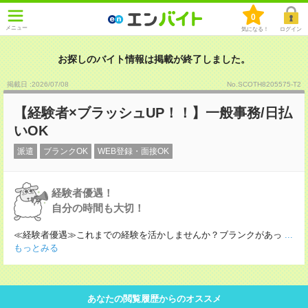
0
メニュー
気になる！
ログイン
お探しのバイト情報は掲載が終了しました。
掲載日 :2026
/
07
/
08
No.SCOTH8205575-T2
【経験者×ブラッシュUP！！】一般事務/日払
いOK
派遣
ブランクOK
WEB登録・面接OK
経験者優遇！
自分の時間も大切！
≪経験者優遇≫これまでの経験を活かしませんか？ブランクがあっ
...
もっとみる
あなたの閲覧履歴からのオススメ