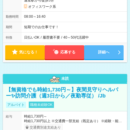
速星駅から徒歩5分
オフィスワーク系
08:00～16:40
勤務時間
短期でのお仕事です！
期間
日払いOK
/
履歴書不要
/
40～50代活躍中
特徴
気になる！
応募する
詳細へ
未読
【無資格でも時給1,730円～】夜間見守りヘルパ
ー✨訪問介護（週3日から／夜勤専従） /Jb
アルバイト
職種未経験OK
時給1,730円～
給与
時給1,730円以上 ※交通費一部支給（既定あり） ※経験・能力を
考慮して決定します 【収入例】 週1回勤務の場合：1,730円×8時
交通費別途支給あり