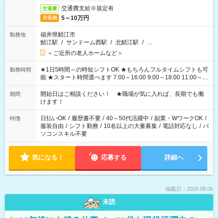
交通費支給※規定有
交通費
5～10万円
月収例
福井県鯖江市
勤務地
鯖江駅
/
サンドーム西駅
/
北鯖江駅
/
…
＜ご近所の老人ホームなど＞
★1日5時間～の時短シフトOK ★もちろんフルタイムシフトも可
勤務時間
能 ★スタート時間選べます 7:00～16:00 9:00～18:00 11:00～
20:00 など 残業なし！ ※Wワークの場合、他のお仕事と合わせ
週40時間超の就業はご案内できません ※法令に基づき、週20時
開始日はご相談ください！ ★職場が気に入れば、長期でも働
期間
間以上勤務は社会保険への加入対象となります ※労働者派遣法
けます！
（日雇い派遣の原則禁止）により、短時間・短期間の就業はご
案内が難しい場合があります
日払いOK
/
履歴書不要
/
40～50代活躍中
/
副業・WワークOK
/
特徴
服装自由
/
シフト勤務
/
10名以上の大量募集
/
電話対応なし
/
パ
ソコンスキル不要
気になる！
応募する
詳細へ
掲載日：2026.08.06
未読