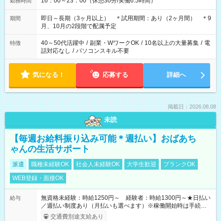
16：00～23：00（休憩30分/実働6.5時間）
勤務時間
即日～長期（3ヶ月以上） ＊試用期間：あり（2ヶ月間） ＊9
期間
月、10月の2段階で配属予定
40～50代活躍中
/
副業・WワークOK
/
10名以上の大量募集
/
電
特徴
話対応なし
/
パソコンスキル不要
気になる！
応募する
詳細へ
掲載日：2026.08.08
未読
【毎週お給料振り込み可能＊週払い】おばあち
ゃんの生活サポート
派遣
職種未経験OK
社会人未経験OK
大学生歓迎
ブランクOK
WEB登録・面接OK
無資格未経験：時給1250円～ 経験者：時給1300円～★日払い
給与
／週払い制度あり（月払いも選べます）※稼働開始時は手続き完
了次第のお支払いとなります。
交通費別途支給あり