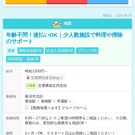
掲載日：2026.08.07
未読
年齢不問！速払いOK｜少人数施設で料理や掃除
のサポート
派遣
職種未経験OK
社会人未経験OK
ブランクOK
WEB登録・面接OK
時給1200円～
給与
交通費別途支給あり
交通費規定内支給
交通費
新潟市北区
勤務地
豊栄駅
/
新崎駅
/
早通駅
/
…
【勤務地選べます】グループホーム
9:00～17:00など ※ご希望の時間帯をご相談ください。 ※日勤、
勤務時間
夜勤のみ、変則的な勤務等も相談OK！
2ヶ月～OK ※スタート日はお気軽にご相談ください！
期間