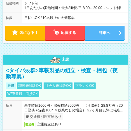
配達×25日勤務(月休み) 【試用期間】試用期間なし
シフト制
勤務時間
1日あたりの実働時間：最大8時間/日 8:00～20:00（シフト制/実
働8時間） ※週5日勤務（場所次第では週4も有り） ※配達状況
によって時間外での勤務可能性有り ※案件により多少の前後あ
日払いOK / 10名以上の大量募集
特徴
り ※配達が完了次第、帰社OKです
気になる！
応募する
詳細へ
未読
<タイパ抜群>車載製品の組立・検査・梱包（夜
勤専属）
派遣
職種未経験OK
社会人未経験OK
ブランクOK
WEB登録・面接OK
基本時給1600円・深夜時給2000円 【月収例】28.8万円（20
給与
日勤務＋深夜100h ※残業なしの場合） ※7ヶ月目以降は時給
1230円・深夜時給1538円となります。
交通費別途支給あり
交通費支給あり
交通費