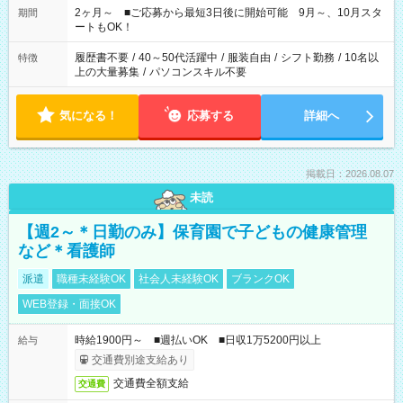
たい」 「できれば残業はしたくない」 など、ご希望があれば教
2ヶ月～ ■ご応募から最短3日後に開始可能 9月～、10月スタ
期間
えてくださいね。 ※Wワーク希望の方へ 今ご覧のお仕事で希望
ートもOK！
する勤務時間と、もう1つのお仕事の勤務時間。 合計で週40時
間を超える場合は応募できません
履歴書不要
/
40～50代活躍中
/
服装自由
/
シフト勤務
/
10名以
特徴
上の大量募集
/
パソコンスキル不要
気になる！
応募する
詳細へ
掲載日：2026.08.07
未読
【週2～＊日勤のみ】保育園で子どもの健康管理
など＊看護師
派遣
職種未経験OK
社会人未経験OK
ブランクOK
WEB登録・面接OK
時給1900円～ ■週払いOK ■日収1万5200円以上
給与
交通費別途支給あり
交通費全額支給
交通費