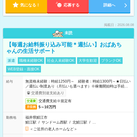
気になる！
応募する
詳細へ
掲載日：2026.08.08
未読
【毎週お給料振り込み可能＊週払い】おばあち
ゃんの生活サポート
派遣
職種未経験OK
社会人未経験OK
大学生歓迎
ブランクOK
WEB登録・面接OK
無資格未経験：時給1250円～ 経験者：時給1300円～★日払い
給与
／週払い制度あり（月払いも選べます）※稼働開始時は手続き完
了次第のお支払いとなります。
交通費別途支給あり
交通費支給※規定有
交通費
5～10万円
月収例
福井県鯖江市
勤務地
鯖江駅
/
サンドーム西駅
/
北鯖江駅
/
…
＜ご近所の老人ホームなど＞