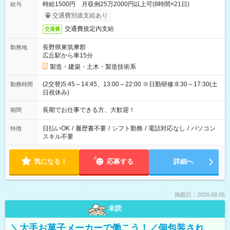
時給1500円 月収例25万2000円以上可(8時間×21日)
給与
交通費別途支給あり
交通費規定内支給
交通費
長野県東筑摩郡
勤務地
広丘駅から車15分
製造・建築・土木・製造技術系
(2交替)5:45～14:45、13:00～22:00 ※日勤研修:8:30～17:30(土
勤務時間
日祝休み)
長期でお仕事できる方、大歓迎！
期間
日払いOK
/
履歴書不要
/
シフト勤務
/
電話対応なし
/
パソコン
特徴
スキル不要
気になる！
応募する
詳細へ
掲載日：2026.08.05
未読
＼大手お菓子メーカーで働こう！／個包装され