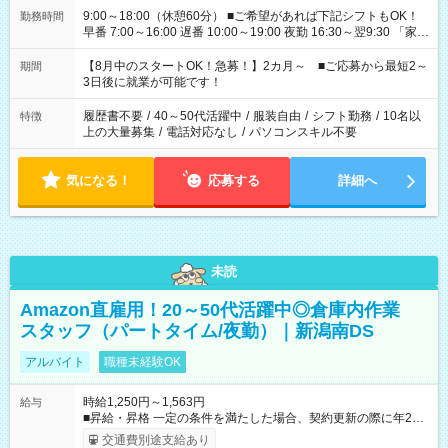
9:00～18:00（休憩60分） ■ご希望があれば下記シフトもOK！
勤務時間
早番 7:00～16:00 遅番 10:00～19:00 夜勤 16:30～翌9:30 「家族
と休みを合わせたい」 「余裕を持って夕飯の準備がしたい」
「できれば残業はしたくない」 など、ご希望を教えてください
【8月中のスタートOK！急募！】2カ月～ ■ご応募から最短2～
期間
ね。 ※Wワーク希望の方へ 今ご覧のお仕事で希望する勤務時間
3日後に就業が可能です！
と、もう1つのお仕事の勤務時間。 合計で週40時間を超える場
合は応募できません。
履歴書不要
/
40～50代活躍中
/
服装自由
/
シフト勤務
/
10名以
特徴
上の大量募集
/
電話対応なし
/
パソコンスキル不要
気になる！
応募する
詳細へ
未読
Amazon直雇用！20～50代活躍中◎倉庫内作業
スタッフ（パートタイム/夜勤）｜新潟南DS
アルバイト
職種未経験OK
時給1,250円～1,563円
給与
■昇給・昇格 一定の条件を満たした場合、契約更新の際に年2回
まで昇給の機会があります。 ■正社員登用制度あり ※月末締/翌
交通費別途支給あり