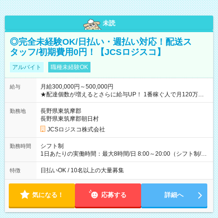
未読
◎完全未経験OK/日払い・週払い対応！配送ス
タッフ/初期費用0円！【JCSロジスコ】
アルバイト
職種未経験OK
月給300,000円～500,000円
給与
★配達個数が増えるとさらに給与UP！ 1番稼ぐ人で月120万ほ
ど！ ・主要都市エリア 月収55万円／週5日稼働 月収65万~112
万円／週6日稼働 ・地方郊外エリア 月収40万円／週5日稼働 月
長野県東筑摩郡
勤務地
収40万円~50万円／週6日稼働 ＜モデルイメージ＞ ■月収50万
長野県東筑摩郡朝日村
円 (27歳男性/江東区在住)※元建築関係 1日150個配達×25日勤務
JCSロジスコ株式会社
(日休み) ■月収80万円(43歳男性/墨田区在住)※元営業 1日200個
配達×25日勤務(月休み) 【試用期間】試用期間なし
シフト制
勤務時間
1日あたりの実働時間：最大8時間/日 8:00～20:00（シフト制/実
働8時間） ※週5日勤務（場所次第では週4も有り） ※配達状況
によって時間外での勤務可能性有り ※案件により多少の前後あ
日払いOK / 10名以上の大量募集
特徴
り ※配達が完了次第、帰社OKです
気になる！
応募する
詳細へ