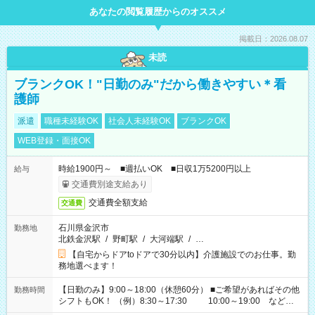
あなたの閲覧履歴からのオススメ
掲載日：2026.08.07
未読
ブランクOK！"日勤のみ"だから働きやすい＊看
護師
派遣
職種未経験OK
社会人未経験OK
ブランクOK
WEB登録・面接OK
時給1900円～ ■週払いOK ■日収1万5200円以上
給与
交通費別途支給あり
交通費全額支給
交通費
石川県金沢市
勤務地
北鉄金沢駅
/
野町駅
/
大河端駅
/
…
【自宅からドアtoドアで30分以内】介護施設でのお仕事。勤
務地選べます！
【日勤のみ】9:00～18:00（休憩60分） ■ご希望があればその他
勤務時間
シフトもOK！ （例）8:30～17:30 10:00～19:00 など
「家族とお休みを合わせたい」 「余裕を持って夕飯の準備がし