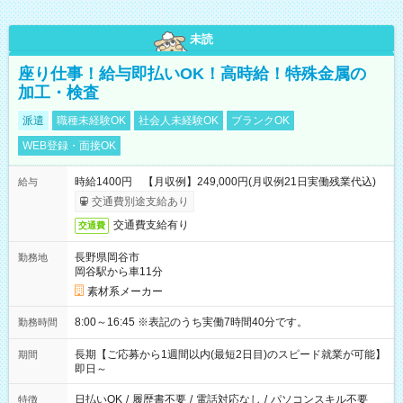
未読
座り仕事！給与即払いOK！高時給！特殊金属の
加工・検査
派遣
職種未経験OK
社会人未経験OK
ブランクOK
WEB登録・面接OK
時給1400円 【月収例】249,000円(月収例21日実働残業代込)
給与
交通費別途支給あり
交通費支給有り
交通費
長野県岡谷市
勤務地
岡谷駅から車11分
素材系メーカー
8:00～16:45 ※表記のうち実働7時間40分です。
勤務時間
長期【ご応募から1週間以内(最短2日目)のスピード就業が可能】
期間
即日～
日払いOK
/
履歴書不要
/
電話対応なし
/
パソコンスキル不要
特徴