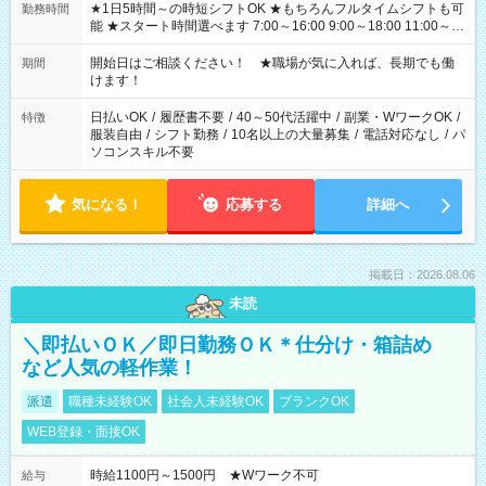
★1日5時間～の時短シフトOK ★もちろんフルタイムシフトも可
勤務時間
能 ★スタート時間選べます 7:00～16:00 9:00～18:00 11:00～
20:00 など 残業なし！ ※Wワークの場合、他のお仕事と合わせ
週40時間超の就業はご案内できません ※法令に基づき、週20時
開始日はご相談ください！ ★職場が気に入れば、長期でも働
期間
間以上勤務は社会保険への加入対象となります ※労働者派遣法
けます！
（日雇い派遣の原則禁止）により、短時間・短期間の就業はご
案内が難しい場合があります
日払いOK
/
履歴書不要
/
40～50代活躍中
/
副業・WワークOK
/
特徴
服装自由
/
シフト勤務
/
10名以上の大量募集
/
電話対応なし
/
パ
ソコンスキル不要
気になる！
応募する
詳細へ
掲載日：2026.08.06
未読
＼即払いＯＫ／即日勤務ＯＫ＊仕分け・箱詰め
など人気の軽作業！
派遣
職種未経験OK
社会人未経験OK
ブランクOK
WEB登録・面接OK
時給1100円～1500円 ★Wワーク不可
給与