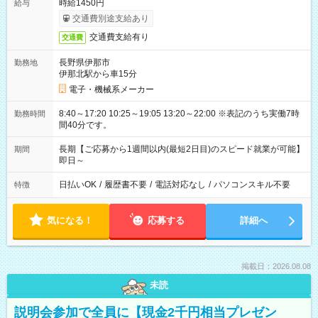
時給1450円
給与
交通費別途支給あり
交通費支給有り
交通費
長野県伊那市
勤務地
伊那北駅から車15分
電子・機械系メーカー
8:40～17:20 10:25～19:05 13:20～22:00 ※表記のうち実働7時
勤務時間
間40分です。
長期【ご応募から1週間以内(最短2日目)のスピード就業が可能】
期間
即日～
日払いOK
/
履歴書不要
/
電話対応なし
/
パソコンスキル不要
特徴
気になる！
応募する
詳細へ
掲載日：2026.08.08
未読
説明会参加で全員に【現金2千円相当プレゼン