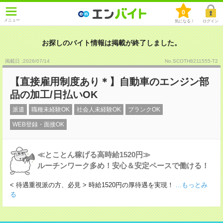
0
メニュー
気になる！
ログイン
お探しのバイト情報は掲載が終了しました。
掲載日 :2026
/
07
/
14
No.SCOTH8211555-T2
【直接雇用制度あり＊】自動車のエンジン部
品の加工/日払いOK
派遣
職種未経験OK
社会人未経験OK
ブランクOK
WEB登録・面接OK
≪とことん稼げる高時給1520円≫
ルーチンワーク多め！安心＆安定ペースで働ける！
< 待遇重視派の方、必見 > 時給1520円の厚待遇を実現！
...もっとみ
る