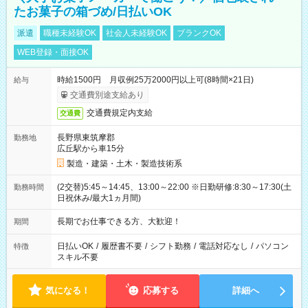
たお菓子の箱づめ/日払いOK
派遣
職種未経験OK
社会人未経験OK
ブランクOK
WEB登録・面接OK
時給1500円 月収例25万2000円以上可(8時間×21日)
給与
交通費別途支給あり
交通費規定内支給
交通費
長野県東筑摩郡
勤務地
広丘駅から車15分
製造・建築・土木・製造技術系
(2交替)5:45～14:45、13:00～22:00 ※日勤研修:8:30～17:30(土
勤務時間
日祝休み/最大1ヵ月間)
長期でお仕事できる方、大歓迎！
期間
日払いOK
/
履歴書不要
/
シフト勤務
/
電話対応なし
/
パソコン
特徴
スキル不要
気になる！
応募する
詳細へ