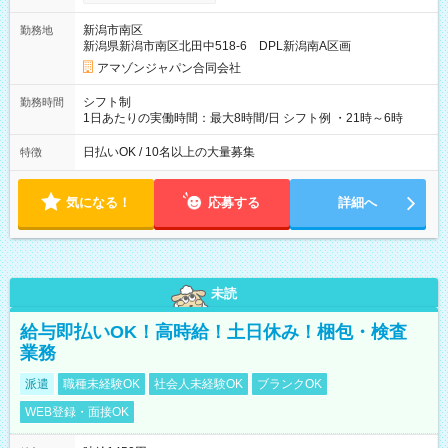
月25日支払い ※時間外手当、別途支給 ※深夜割増賃金 (22:00～
翌5:00までは時給が25%UPします) ☆給与前払い制度有！
新潟市南区
勤務地
☆Amazon直雇用で安定して働けます！ 【試用期間】試用期間
新潟県新潟市南区北田中518-6 DPL新潟南A区画
あり 試用期間の長さ：1週間 雇用形態、給与は本採用時と同じ
です。
アマゾンジャパン合同会社
シフト制
勤務時間
1日あたりの実働時間：最大8時間/日 シフト例 ・21時～6時
日払いOK / 10名以上の大量募集
特徴
気になる！
応募する
詳細へ
未読
給与即払いOK！高時給！土日休み！梱包・検査
業務
派遣
職種未経験OK
社会人未経験OK
ブランクOK
WEB登録・面接OK