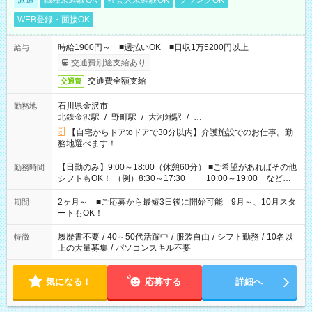
派遣
職種未経験OK
社会人未経験OK
ブランクOK
WEB登録・面接OK
時給1900円～ ■週払いOK ■日収1万5200円以上
給与
交通費別途支給あり
交通費全額支給
交通費
石川県金沢市
勤務地
北鉄金沢駅
/
野町駅
/
大河端駅
/
…
【自宅からドアtoドアで30分以内】介護施設でのお仕事。勤
務地選べます！
【日勤のみ】9:00～18:00（休憩60分） ■ご希望があればその他
勤務時間
シフトもOK！ （例）8:30～17:30 10:00～19:00 など
「家族とお休みを合わせたい」 「できれば残業はしたくない」
など、あなたのご希望に沿ったお仕事をご紹介します！ ※Wワ
2ヶ月～ ■ご応募から最短3日後に開始可能 9月～、10月スタ
期間
ーク希望の方へ 今ご覧のお仕事で希望する勤務時間と、もう1つ
ートもOK！
のお仕事の勤務時間。 合計で週40時間を超える場合は応募でき
ません
履歴書不要
/
40～50代活躍中
/
服装自由
/
シフト勤務
/
10名以
特徴
上の大量募集
/
パソコンスキル不要
気になる！
応募する
詳細へ