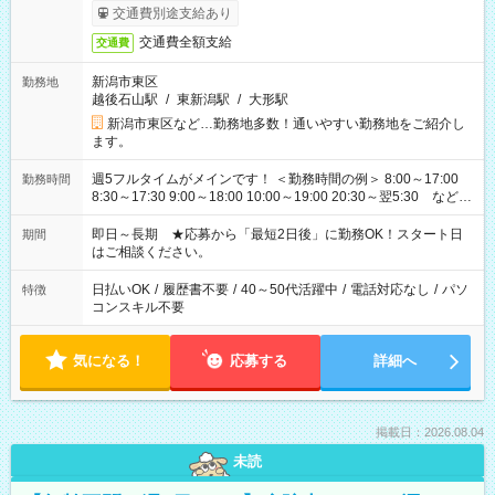
交通費別途支給あり
交通費全額支給
交通費
新潟市東区
勤務地
越後石山駅
/
東新潟駅
/
大形駅
新潟市東区など…勤務地多数！通いやすい勤務地をご紹介し
ます。
週5フルタイムがメインです！ ＜勤務時間の例＞ 8:00～17:00
勤務時間
8:30～17:30 9:00～18:00 10:00～19:00 20:30～翌5:30 など ★
その他にも勤務時間多数！ 日勤のみ、残業なし、交替制など
ご希望を教えてください！
即日～長期 ★応募から「最短2日後」に勤務OK！スタート日
期間
はご相談ください。
日払いOK
/
履歴書不要
/
40～50代活躍中
/
電話対応なし
/
パソ
特徴
コンスキル不要
気になる！
応募する
詳細へ
掲載日：2026.08.04
未読