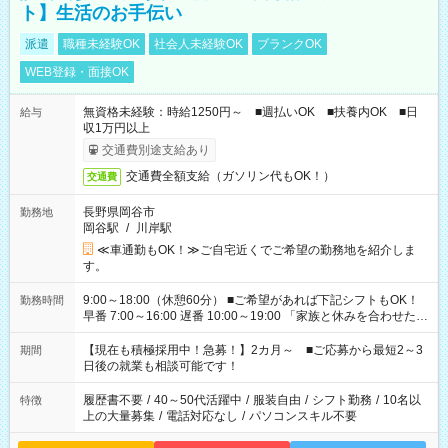
ト】生活のお手伝い
派遣
職種未経験OK
社会人未経験OK
ブランクOK
WEB登録・面接OK
無資格未経験：時給1250円～ ■週払いOK ■扶養内OK ■日
給与
収1万円以上
交通費別途支給あり
交通費全額支給（ガソリン代もOK！）
交通費
長野県岡谷市
勤務地
岡谷駅
/
川岸駅
≪車通勤もOK！≫ご自宅近くでご希望の勤務地を紹介しま
す。
9:00～18:00（休憩60分） ■ご希望があれば下記シフトもOK！
勤務時間
早番 7:00～16:00 遅番 10:00～19:00 「家族と休みを合わせた
い」 「余裕を持って夕飯の準備がしたい」 「できれば残業はし
たくない」 など、ご希望を教えてくださいね。 ※Wワーク希望
【現在も積極採用中！急募！】2カ月～ ■ご応募から最短2～3
期間
の方へ 今ご覧のお仕事で希望する勤務時間と、もう1つのお仕事
日後の就業も相談可能です！
の勤務時間。 合計で週40時間を超える場合は応募できません。
履歴書不要
/
40～50代活躍中
/
服装自由
/
シフト勤務
/
10名以
特徴
上の大量募集
/
電話対応なし
/
パソコンスキル不要