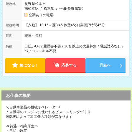
長野県松本市
勤務地
南松本駅
/
松本駅
/
平田(長野県)駅
空調ありの職場!
【夕勤】 19:15～翌3:45 休憩45分 [実働]7時間45分
勤務時間
即日～長期
期間
日払いOK
/
履歴書不要
/
10名以上の大量募集
/
電話対応なし
/
特徴
パソコンスキル不要
気になる！
応募する
詳細へ
お仕事の概要
＼自動車製品の機械オペレーター/
＊自動車のエンジンに使われるピストンリングづくり
※部署によって加工機の種類が異なります
≪待遇・福利厚生≫
・日払い制度