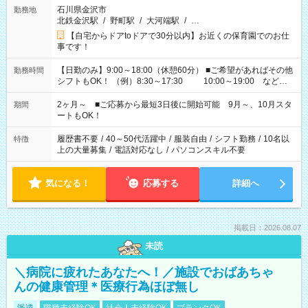
石川県金沢市
勤務地
北鉄金沢駅
/
野町駅
/
大河端駅
/
…
【自宅からドアtoドアで30分以内】お近くの保育園でのお仕
事です！
【日勤のみ】9:00～18:00（休憩60分） ■ご希望があればその他
勤務時間
シフトもOK！ （例）8:30～17:30 10:00～19:00 など
「家族とお休みを合わせたい」 「余裕を持って夕飯の準備がし
たい」 「できれば残業はしたくない」 など、ご希望があれば教
2ヶ月～ ■ご応募から最短3日後に開始可能 9月～、10月スタ
期間
えてくださいね。 ※Wワーク希望の方へ 今ご覧のお仕事で希望
ートもOK！
する勤務時間と、もう1つのお仕事の勤務時間。 合計で週40時
間を超える場合は応募できません
履歴書不要
/
40～50代活躍中
/
服装自由
/
シフト勤務
/
10名以
特徴
上の大量募集
/
電話対応なし
/
パソコンスキル不要
気になる！
応募する
詳細へ
掲載日：2026.08.07
未読
＼病院に疲れたあなたへ！／施設でおばあちゃ
んの健康管理＊医療行為ほぼ無し