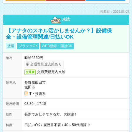
掲載日：2026.08.05
未読
【アナタのスキル活かしませんか？】設備保
全・設備管理関連/日払いOK
派遣
ブランクOK
WEB登録・面接OK
時給2550円
給与
交通費別途支給あり
交通費規定内支給
交通費
長野県飯田市
勤務地
飯田市
IT・技術系
08:30～17:15
勤務時間
長期でお仕事できる方、大歓迎！
期間
日払いOK
/
履歴書不要
/
40～50代活躍中
特徴