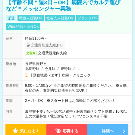
【年齢不問＊週3日～OK】病院内でカルテ運び
など＊メッセンジャー業務
派遣
職種未経験OK
社会人未経験OK
ブランクOK
WEB登録・面接OK
時給1150円～
給与
交通費別途支給あり
交通費規定内支給
交通費
長野県長野市
勤務地
北長野駅
/
今井駅
/
豊野駅
/
…
【勤務地選べます】病院・クリニック
9:00～17:00など ※ご希望の時間帯をご相談ください。 ※日勤、
勤務時間
夜勤のみ、変則的な勤務等も相談OK！
2ヶ月～OK ※スタート日はお気軽にご相談ください！
期間
履歴書不要
/
40～50代活躍中
/
服装自由
/
シフト勤務
/
10名以
特徴
上の大量募集
/
電話対応なし
/
パソコンスキル不要
気になる！
応募する
詳細へ