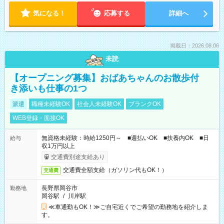
気になる！
応募する
詳細へ
掲載日：2026.08.06
未読
【オープニング募集】おばあちゃんのお散歩付
き添いも仕事の1つ
派遣
職種未経験OK
社会人未経験OK
ブランクOK
WEB登録・面接OK
無資格未経験：時給1250円～ ■週払いOK ■扶養内OK ■日
給与
収1万円以上
交通費別途支給あり
交通費全額支給（ガソリン代もOK！）
交通費
長野県岡谷市
勤務地
岡谷駅
/
川岸駅
≪車通勤もOK！≫ご自宅近くでご希望の勤務地を紹介しま
す。