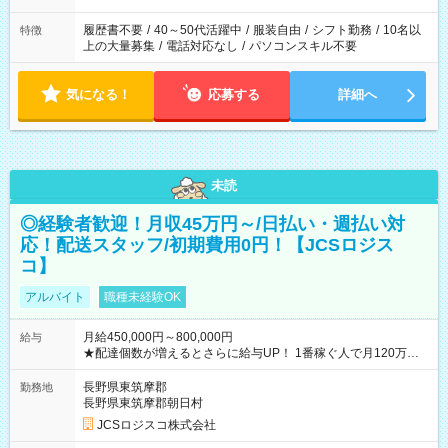
履歴書不要
/
40～50代活躍中
/
服装自由
/
シフト勤務
/
10名以
特徴
上の大量募集
/
電話対応なし
/
パソコンスキル不要
気になる！
応募する
詳細へ
未読
◎経験者歓迎！月収45万円～/日払い・週払い対
応！配送スタッフ/初期費用0円！【JCSロジス
コ】
アルバイト
職種未経験OK
月給450,000円～800,000円
給与
★配達個数が増えるとさらに給与UP！ 1番稼ぐ人で月120万ほ
ど！ ・主要都市エリア 月収55万円／週5日稼働 月収65万~112
万円／週6日稼働 ・地方郊外エリア 月収40万円／週5日稼働 月
長野県東筑摩郡
勤務地
収40万円~50万円／週6日稼働 ＜モデルイメージ＞ ■月収50万
長野県東筑摩郡朝日村
円 (27歳男性/江東区在住)※元建築関係 1日150個配達×25日勤務
JCSロジスコ株式会社
(日休み) ■月収80万円(43歳男性/墨田区在住)※元営業 1日200個