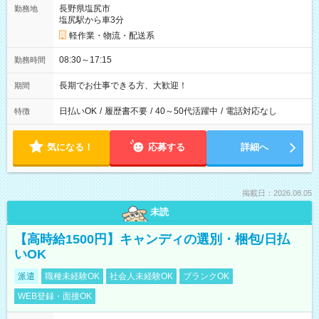
長野県塩尻市
勤務地
塩尻駅から車3分
軽作業・物流・配送系
08:30～17:15
勤務時間
長期でお仕事できる方、大歓迎！
期間
日払いOK
/
履歴書不要
/
40～50代活躍中
/
電話対応なし
特徴
気になる！
応募する
詳細へ
掲載日：2026.08.05
未読
【高時給1500円】キャンディの選別・梱包/日払
いOK
派遣
職種未経験OK
社会人未経験OK
ブランクOK
WEB登録・面接OK