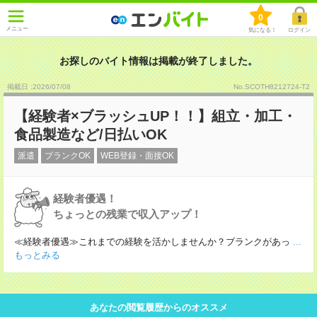
0
メニュー
気になる！
ログイン
お探しのバイト情報は掲載が終了しました。
掲載日 :2026
/
07
/
08
No.SCOTH8212724-T2
【経験者×ブラッシュUP！！】組立・加工・
食品製造など/日払いOK
派遣
ブランクOK
WEB登録・面接OK
経験者優遇！
ちょっとの残業で収入アップ！
≪経験者優遇≫これまでの経験を活かしませんか？ブランクがあっ
...
もっとみる
あなたの閲覧履歴からのオススメ