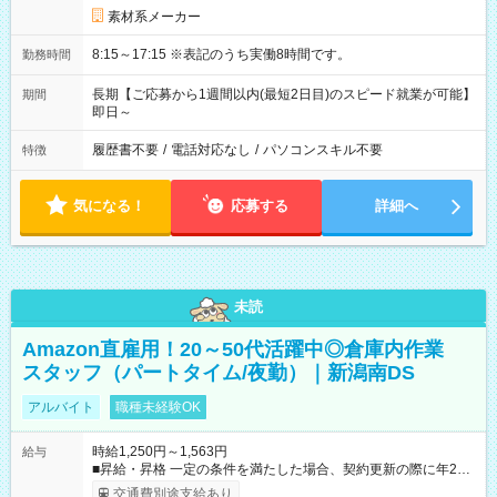
素材系メーカー
8:15～17:15 ※表記のうち実働8時間です。
勤務時間
長期【ご応募から1週間以内(最短2日目)のスピード就業が可能】
期間
即日～
履歴書不要
/
電話対応なし
/
パソコンスキル不要
特徴
気になる！
応募する
詳細へ
未読
Amazon直雇用！20～50代活躍中◎倉庫内作業
スタッフ（パートタイム/夜勤）｜新潟南DS
アルバイト
職種未経験OK
時給1,250円～1,563円
給与
■昇給・昇格 一定の条件を満たした場合、契約更新の際に年2回
まで昇給の機会があります。 ■正社員登用制度あり ※月末締/翌
交通費別途支給あり