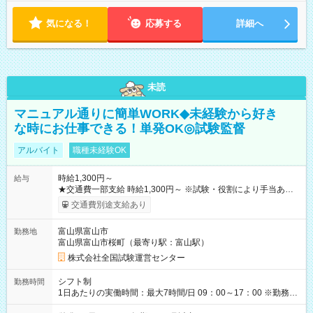
気になる！
応募する
詳細へ
未読
マニュアル通りに簡単WORK◆未経験から好き
な時にお仕事できる！単発OK◎試験監督
アルバイト
職種未経験OK
時給1,300円～
給与
★交通費一部支給 時給1,300円～ ※試験・役割により手当あり
※勤務回数により昇給あり 【即給（前払い）オプションあ
交通費別途支給あり
り！】 希望される場合、勤務から1週間ほどで給与の一部を受け
取れます。 ※手数料418円がかかります。 【過去試験日の収入
富山県富山市
勤務地
例】 ・河合塾模擬試験 8:30～17:30（休憩1時間） 時給1,300円
富山県富山市桜町（最寄り駅：富山駅）
×8時間＝日収10,400円＋交通費 ※当日の役割により時給＋100
円の場合あり ・国家試験 7:00～13:30（休憩なし） 時給1,300
株式会社全国試験運営センター
円（役割手当＋100円）×6時間＝日収8,400円＋交通費 【試用期
間】試用期間なし
シフト制
勤務時間
1日あたりの実働時間：最大7時間/日 09：00～17：00 ※勤務時
間は 試験により異なります。