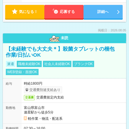
気になる！
応募する
詳細へ
掲載日：2026.08.05
未読
【未経験でも大丈夫＊】殺菌タブレットの梱包
作業/日払いOK
派遣
職種未経験OK
社会人未経験OK
ブランクOK
WEB登録・面接OK
時給1800円
給与
交通費別途支給あり
交通費規定内支給
交通費
富山県富山市
勤務地
速星駅から徒歩5分
軽作業・物流・配送系
07:30～16:00
勤務時間