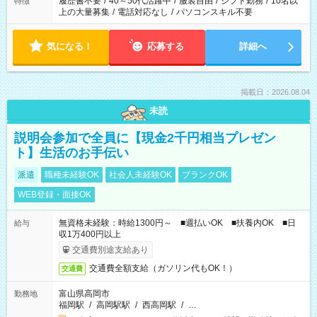
履歴書不要
/
40～50代活躍中
/
服装自由
/
シフト勤務
/
10名以
特徴
上の大量募集
/
電話対応なし
/
パソコンスキル不要
気になる！
応募する
詳細へ
掲載日：2026.08.04
未読
説明会参加で全員に【現金2千円相当プレゼン
ト】生活のお手伝い
派遣
職種未経験OK
社会人未経験OK
ブランクOK
WEB登録・面接OK
無資格未経験：時給1300円～ ■週払いOK ■扶養内OK ■日
給与
収1万400円以上
交通費別途支給あり
交通費全額支給（ガソリン代もOK！）
交通費
富山県高岡市
勤務地
福岡駅
/
高岡駅駅
/
西高岡駅
/
…