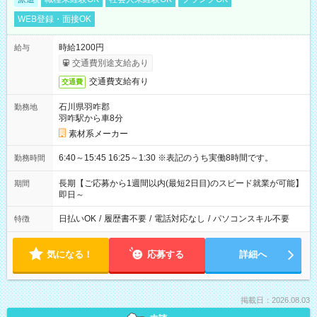
WEB登録・面接OK
時給1200円
給与
交通費別途支給あり
交通費支給有り
交通費
石川県羽咋郡
勤務地
羽咋駅から車8分
素材系メーカー
6:40～15:45 16:25～1:30 ※表記のうち実働8時間です。
勤務時間
長期【ご応募から1週間以内(最短2日目)のスピード就業が可能】
期間
即日～
日払いOK
/
履歴書不要
/
電話対応なし
/
パソコンスキル不要
特徴
気になる！
応募する
詳細へ
掲載日：2026.08.03