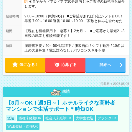
≪自宅からドアtoドアで30分以内！≫ご希望の勤務地を紹介
します。
9:00～18:00（休憩60分） ■ご希望があれば下記シフトもOK！
勤務時間
早番 7:00～16:00 遅番 10:00～19:00 「家族と休みを合わせた
い」 「余裕を持って夕飯の準備がしたい」 「できれば残業はし
たくない」 など、ご希望を教えてくださいね。 ※Wワーク希望
【現在も積極採用中！急募！】2カ月～ ■ご応募から最短2～3
期間
の方へ 今ご覧のお仕事で希望する勤務時間と、もう1つのお仕事
日後の就業も相談可能です！
の勤務時間。 合計で週40時間を超える場合は応募できません。
履歴書不要
/
40～50代活躍中
/
服装自由
/
シフト勤務
/
10名以
特徴
上の大量募集
/
電話対応なし
/
パソコンスキル不要
気になる！
応募する
詳細へ
掲載日：2026.08.06
未読
【8月～OK！週3日～】ホテルライクな高齢者
マンションで生活サポート＊時短OK
派遣
職種未経験OK
社会人未経験OK
大学生歓迎
ブランクOK
WEB登録・面接OK