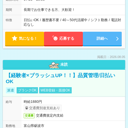
長期でお仕事できる方、大歓迎！
期間
日払いOK
/
履歴書不要
/
40～50代活躍中
/
シフト勤務
/
電話対
特徴
応なし
気になる！
応募する
詳細へ
掲載日：2026.08.05
未読
【経験者×ブラッシュUP！！】品質管理/日払い
OK
派遣
ブランクOK
WEB登録・面接OK
時給1880円
給与
交通費別途支給あり
交通費規定内支給
交通費
富山県砺波市
勤務地