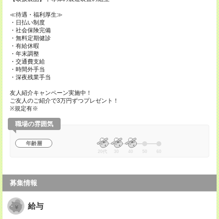
≪待遇・福利厚生≫
・日払い制度
・社会保険完備
・無料定期健診
・有給休暇
・年末調整
・交通費支給
・時間外手当
・深夜残業手当
友人紹介キャンペーン実施中！
ご友人のご紹介で3万円ずつプレゼント！
※規定有※
職場の雰囲気
年齢層
20代
30
40
50
60
募集情報
給与