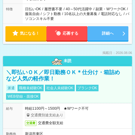
り、短時間・短期間の就業はご案内が難しい場合があります
日払いOK
/
履歴書不要
/
40～50代活躍中
/
副業・WワークOK
/
特徴
服装自由
/
シフト勤務
/
10名以上の大量募集
/
電話対応なし
/
パ
ソコンスキル不要
気になる！
応募する
詳細へ
掲載日：2026.08.06
未読
＼即払いＯＫ／即日勤務ＯＫ＊仕分け・箱詰め
など人気の軽作業！
派遣
職種未経験OK
社会人未経験OK
ブランクOK
WEB登録・面接OK
時給1100円～1500円 ★Wワーク不可
給与
交通費別途支給あり
交通費全額支給
交通費
新潟市東区
勤務地