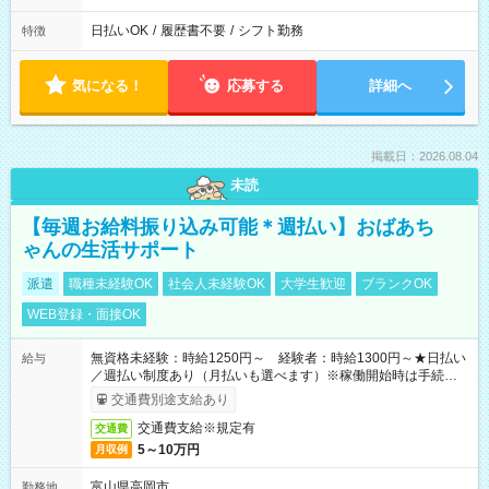
日払いOK
/
履歴書不要
/
シフト勤務
特徴
気になる！
応募する
詳細へ
掲載日：2026.08.04
未読
【毎週お給料振り込み可能＊週払い】おばあち
ゃんの生活サポート
派遣
職種未経験OK
社会人未経験OK
大学生歓迎
ブランクOK
WEB登録・面接OK
無資格未経験：時給1250円～ 経験者：時給1300円～★日払い
給与
／週払い制度あり（月払いも選べます）※稼働開始時は手続き完
了次第のお支払いとなります。
交通費別途支給あり
交通費支給※規定有
交通費
5～10万円
月収例
富山県高岡市
勤務地