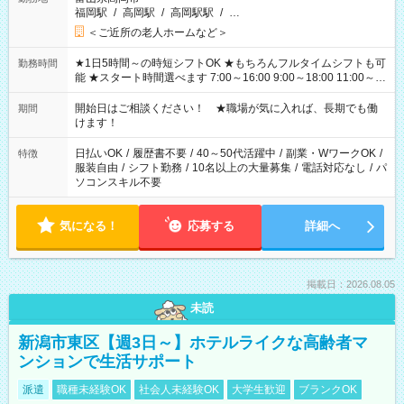
福岡駅
/
高岡駅
/
高岡駅駅
/
…
＜ご近所の老人ホームなど＞
★1日5時間～の時短シフトOK ★もちろんフルタイムシフトも可
勤務時間
能 ★スタート時間選べます 7:00～16:00 9:00～18:00 11:00～
20:00 など 残業なし！ ※Wワークの場合、他のお仕事と合わせ
週40時間超の就業はご案内できません ※法令に基づき、週20時
開始日はご相談ください！ ★職場が気に入れば、長期でも働
期間
間以上勤務は社会保険への加入対象となります ※労働者派遣法
けます！
（日雇い派遣の原則禁止）により、短時間・短期間の就業はご
案内が難しい場合があります
日払いOK
/
履歴書不要
/
40～50代活躍中
/
副業・WワークOK
/
特徴
服装自由
/
シフト勤務
/
10名以上の大量募集
/
電話対応なし
/
パ
ソコンスキル不要
気になる！
応募する
詳細へ
掲載日：2026.08.05
未読
新潟市東区【週3日～】ホテルライクな高齢者マ
ンションで生活サポート
派遣
職種未経験OK
社会人未経験OK
大学生歓迎
ブランクOK