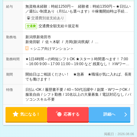
無資格未経験：時給1250円～ 経験者：時給1350円～★日払い
給与
／週払い制度あり（月払いも選べます）※稼働開始時は手続き完
了次第のお支払いとなります。
交通費別途支給あり
交通費全額支給※規定有
交通費
新潟県新発田市
勤務地
新発田駅
/
佐々木駅
/
月岡(新潟県)駅
/
…
＜シニア向けマンション＞
★1日4時間～の時短シフトOK ★スタート時間選べます！ 7:00
勤務時間
～16:00 9:00～17:00 11:00～19:00 など 残業なし！ ※Wワーク
の場合、他のお仕事と合わせ週40時間超の就業はご案内できま
せん ※法令に基づき、週20時間以上勤務は社会保険への加入対
開始日はご相談ください！ ★急募 ★職場が気に入れば、長期
期間
象となります ※労働者派遣法（日雇い派遣の原則禁止）によ
でも働けます！
り、短時間・短期間の就業はご案内が難しい場合があります
日払いOK
/
履歴書不要
/
40～50代活躍中
/
副業・WワークOK
/
特徴
服装自由
/
シフト勤務
/
10名以上の大量募集
/
電話対応なし
/
パ
ソコンスキル不要
気になる！
応募する
詳細へ
掲載日：2026.08.06