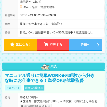
油田駅から車7分
生産・品質・運用管理系
08:30～21:00 20:30～09:00
勤務時間
長期でお仕事できる方、大歓迎！
期間
日払いOK
/
履歴書不要
/
40～50代活躍中
/
電話対応なし
特徴
気になる！
応募する
詳細へ
未読
マニュアル通りに簡単WORK◆未経験から好き
な時にお仕事できる！単発OK◎試験監督
アルバイト
職種未経験OK
時給1,300円～
給与
★交通費一部支給 時給1,300円～ ※試験・役割により手当あり
※勤務回数により昇給あり 【即給（前払い）オプションあ
交通費別途支給あり