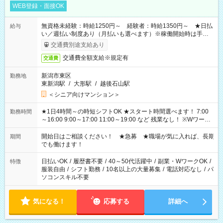
WEB登録・面接OK
無資格未経験：時給1250円～ 経験者：時給1350円～ ★日払
給与
い／週払い制度あり（月払いも選べます）※稼働開始時は手続き
完了次第のお支払いとなります。
交通費別途支給あり
交通費全額支給※規定有
交通費
新潟市東区
勤務地
東新潟駅
/
大形駅
/
越後石山駅
＜シニア向けマンション＞
★1日4時間～の時短シフトOK ★スタート時間選べます！ 7:00
勤務時間
～16:00 9:00～17:00 11:00～19:00 など 残業なし！ ※Wワーク
の場合、他のお仕事と合わせ週40時間超の就業はご案内できま
せん ※法令に基づき、週20時間以上勤務は社会保険への加入対
開始日はご相談ください！ ★急募 ★職場が気に入れば、長期
期間
象となります ※労働者派遣法（日雇い派遣の原則禁止）によ
でも働けます！
り、短時間・短期間の就業はご案内が難しい場合があります
日払いOK
/
履歴書不要
/
40～50代活躍中
/
副業・WワークOK
/
特徴
服装自由
/
シフト勤務
/
10名以上の大量募集
/
電話対応なし
/
パ
ソコンスキル不要
気になる！
応募する
詳細へ