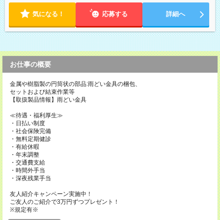
気になる！
応募する
詳細へ
お仕事の概要
金属や樹脂製の円筒状の部品:雨どい金具の梱包、
セットおよび結束作業等
【取扱製品情報】雨どい金具
≪待遇・福利厚生≫
・日払い制度
・社会保険完備
・無料定期健診
・有給休暇
・年末調整
・交通費支給
・時間外手当
・深夜残業手当
友人紹介キャンペーン実施中！
ご友人のご紹介で3万円ずつプレゼント！
※規定有※