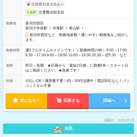
交通費別途支給あり
交通費全額支給
交通費
新潟市西区
勤務地
新潟大学前駅
/
寺尾駅
/
青山駅
/
…
新潟市西区など…勤務地多数！通いやすい勤務地をご紹介し
ます。
週5フルタイムがメインです！ ＜勤務時間の例＞ 8:00～17:00
勤務時間
8:30～17:30 9:00～18:00 10:00～19:00 20:30～翌5:30 など ★
その他にも勤務時間多数！ 日勤のみ、残業なし、交替制など
ご希望を教えてください！
即日～長期 ★応募から「最短2日後」に勤務OK！スタート日
期間
はご相談ください。★急募です！
日払いOK
/
履歴書不要
/
40～50代活躍中
/
電話対応なし
/
パソ
特徴
コンスキル不要
気になる！
応募する
詳細へ
掲載日：2026.08.03
未読