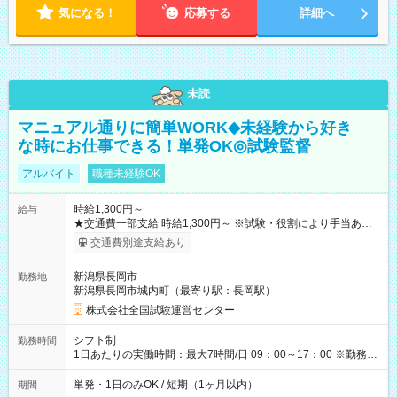
気になる！
応募する
詳細へ
未読
マニュアル通りに簡単WORK◆未経験から好き
な時にお仕事できる！単発OK◎試験監督
アルバイト
職種未経験OK
時給1,300円～
給与
★交通費一部支給 時給1,300円～ ※試験・役割により手当あり
※勤務回数により昇給あり 【即給（前払い）オプションあ
交通費別途支給あり
り！】 希望される場合、勤務から1週間ほどで給与の一部を受け
取れます。 ※手数料418円がかかります。 【過去試験日の収入
新潟県長岡市
勤務地
例】 ・河合塾模擬試験 8:30～17:30（休憩1時間） 時給1,300円
新潟県長岡市城内町（最寄り駅：長岡駅）
×8時間＝日収10,400円＋交通費 ※当日の役割により時給＋100
円の場合あり ・国家試験 7:00～13:30（休憩なし） 時給1,300
株式会社全国試験運営センター
円（役割手当＋100円）×6時間＝日収8,400円＋交通費 【試用期
間】試用期間なし
シフト制
勤務時間
1日あたりの実働時間：最大7時間/日 09：00～17：00 ※勤務時
間は 試験により異なります。
単発・1日のみOK / 短期（1ヶ月以内）
期間