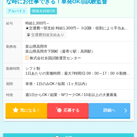
な時にお仕事できる！単発OK◎試験監督
アルバイト
職種未経験OK
時給1,300円～
給与
★交通費一部支給 時給1,300円～ ※試験・役割により手当あり
※勤務回数により昇給あり 【即給（前払い）オプションあ
交通費別途支給あり
り！】 希望される場合、勤務から1週間ほどで給与の一部を受け
取れます。 ※手数料418円がかかります。 【過去試験日の収入
富山県高岡市
勤務地
例】 ・河合塾模擬試験 8:30～17:30（休憩1時間） 時給1,300円
富山県高岡市下関町（最寄り駅：高岡駅）
×8時間＝日収10,400円＋交通費 ※当日の役割により時給＋100
円の場合あり ・国家試験 7:00～13:30（休憩なし） 時給1,300
株式会社全国試験運営センター
円（役割手当＋100円）×6時間＝日収8,400円＋交通費 【試用期
間】試用期間なし
シフト制
勤務時間
1日あたりの実働時間：最大7時間/日 09：00～17：00 ※勤務時
間は 試験により異なります。
単発・1日のみOK / 短期（1ヶ月以内）
期間
週1日からOK / 副業・WワークOK / 10名以上の大量募集
特徴
気になる！
応募する
詳細へ