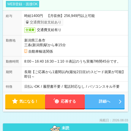
WEB登録・面接OK
時給1400円 【月収例】256,949円以上可能
給与
交通費別途支給あり
交通費支給有り
交通費
新潟県三条市
勤務地
三条(新潟県)駅から車15分
自動車輸送関係
8:00～16:40 16:30～1:10 ※表記のうち実働7時間45分です。
勤務時間
長期【ご応募から1週間以内(最短2日目)のスピード就業が可能】
期間
即日～
日払いOK
/
履歴書不要
/
電話対応なし
/
パソコンスキル不要
特徴
気になる！
応募する
詳細へ
掲載日：2026.08.03
未読