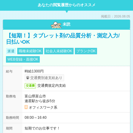
あなたの閲覧履歴からのオススメ
掲載日：2026.08.05
未読
【短期！】タブレット剤の品質分析・測定入力/
日払いOK
派遣
職種未経験OK
社会人未経験OK
ブランクOK
WEB登録・面接OK
時給1300円
給与
交通費別途支給あり
交通費規定内支給
交通費
富山県富山市
勤務地
速星駅から徒歩5分
オフィスワーク系
08:00～16:40
勤務時間
短期でのお仕事です！
期間