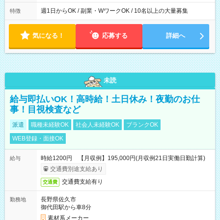
週1日からOK / 副業・WワークOK / 10名以上の大量募集
特徴
気になる！
応募する
詳細へ
未読
給与即払いOK！高時給！土日休み！夜勤のお仕
事！目視検査など
派遣
職種未経験OK
社会人未経験OK
ブランクOK
WEB登録・面接OK
時給1200円 【月収例】195,000円(月収例21日実働日勤計算)
給与
交通費別途支給あり
交通費支給有り
交通費
長野県佐久市
勤務地
御代田駅から車8分
素材系メーカー