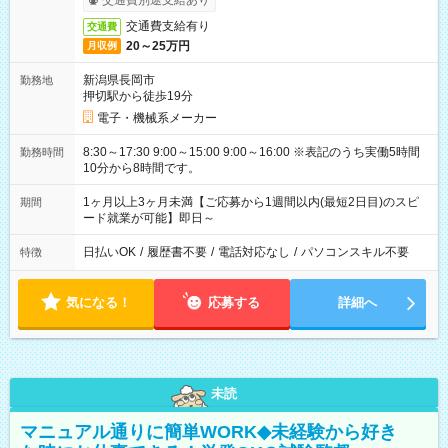
交通費別途支給あり
交通費支給有り
交通費
20～25万円
月収例
新潟県長岡市
勤務地
押切駅から徒歩19分
電子・機械系メーカー
8:30～17:30 9:00～15:00 9:00～16:00 ※表記のうち実働5時間
勤務時間
10分から8時間です。
1ヶ月以上3ヶ月未満【ご応募から1週間以内(最短2日目)のスピ
期間
ード就業が可能】即日～
日払いOK
/
履歴書不要
/
電話対応なし
/
パソコンスキル不要
特徴
気になる！
応募する
詳細へ
未読
マニュアル通りに簡単WORK◆未経験から好き