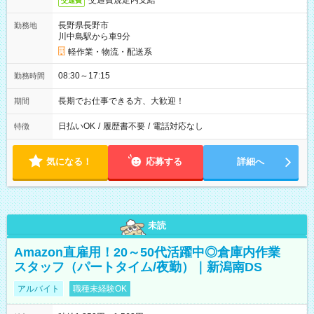
交通費規定内支給
交通費
長野県長野市
勤務地
川中島駅から車9分
軽作業・物流・配送系
08:30～17:15
勤務時間
長期でお仕事できる方、大歓迎！
期間
日払いOK
/
履歴書不要
/
電話対応なし
特徴
気になる！
応募する
詳細へ
未読
Amazon直雇用！20～50代活躍中◎倉庫内作業
スタッフ（パートタイム/夜勤）｜新潟南DS
アルバイト
職種未経験OK