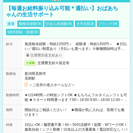
【毎週お給料振り込み可能＊週払い】おばあち
ゃんの生活サポート
派遣
職種未経験OK
社会人未経験OK
大学生歓迎
ブランクOK
WEB登録・面接OK
無資格未経験：時給1250円～ 経験者：時給1350円～ ★日払
給与
い／週払い制度あり（月払いも選べます）※稼働開始時は手続き
完了次第のお支払いとなります。
交通費別途支給あり
交通費支給※規定有
交通費
新潟県見附市
勤務地
見附駅
＜ご近所の老人ホームなど＞
★1日4時間～の時短シフトOK ★もちろんフルタイムシフトも可
勤務時間
能 ★スタート時間選べます 7:00～16:00 9:00～18:00 11:00～
20:00 など 残業なし！ ※Wワークの場合、他のお仕事と合わせ
週40時間超の就業はご案内できません ※法令に基づき、週20時
開始日はご相談ください！ ★職場が気に入れば、長期でも働
期間
間以上勤務は社会保険への加入対象となります ※労働者派遣法
けます！
（日雇い派遣の原則禁止）により、短時間・短期間の就業はご
案内が難しい場合があります
日払いOK
/
履歴書不要
/
40～50代活躍中
/
副業・WワークOK
/
特徴
服装自由
/
シフト勤務
/
10名以上の大量募集
/
電話対応なし
/
パ