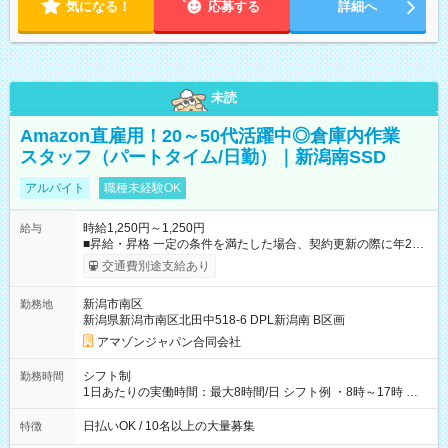
気になる！
応募する
詳細へ
未読
Amazon直雇用！20～50代活躍中◎倉庫内作業
スタッフ（パートタイム/日勤）｜新潟南SSD
アルバイト
職種未経験OK
時給1,250円～1,250円
給与
■昇給・昇格 一定の条件を満たした場合、契約更新の際に年2回
まで昇給の機会があります。 ■正社員登用制度あり ※月末締/翌
交通費別途支給あり
月25日支払い ※時間外手当、別途支給 ※深夜割増賃金 (22:00～
翌5:00までは時給が25%UPします) ☆給与前払い制度有！
新潟市南区
勤務地
☆Amazon直雇用で安定して働けます！ 【試用期間】試用期間
新潟県新潟市南区北田中518-6 DPL新潟南 B区画
あり 試用期間の長さ：1週間 雇用形態、給与は本採用時と同じ
です。
アマゾンジャパン合同会社
シフト制
勤務時間
1日あたりの実働時間：最大8時間/日 シフト例 ・8時～17時 ・
12時～21時
日払いOK / 10名以上の大量募集
特徴