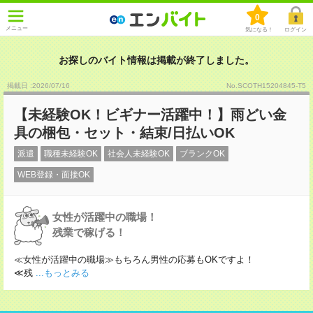
0
メニュー
気になる！
ログイン
お探しのバイト情報は掲載が終了しました。
掲載日 :2026
/
07
/
16
No.SCOTH15204845-T5
【未経験OK！ビギナー活躍中！】雨どい金
具の梱包・セット・結束/日払いOK
派遣
職種未経験OK
社会人未経験OK
ブランクOK
WEB登録・面接OK
女性が活躍中の職場！
残業で稼げる！
≪女性が活躍中の職場≫もちろん男性の応募もOKですよ！
≪残
...もっとみる