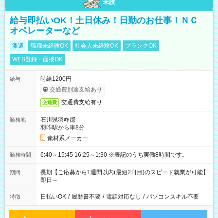
未読
給与即払いOK！土日休み！日勤のお仕事！ＮＣ
オペレーターなど
派遣
職種未経験OK
社会人未経験OK
ブランクOK
WEB登録・面接OK
時給1200円
給与
交通費別途支給あり
交通費支給有り
交通費
石川県羽咋郡
勤務地
羽咋駅から車8分
素材系メーカー
6:40～15:45 16:25～1:30 ※表記のうち実働8時間です。
勤務時間
長期【ご応募から1週間以内(最短2日目)のスピード就業が可能】
期間
即日～
日払いOK
/
履歴書不要
/
電話対応なし
/
パソコンスキル不要
特徴