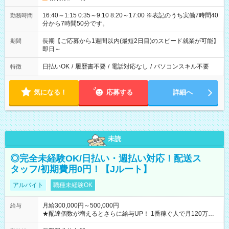
16:40～1:15 0:35～9:10 8:20～17:00 ※表記のうち実働7時間40
勤務時間
分から7時間50分です。
長期【ご応募から1週間以内(最短2日目)のスピード就業が可能】
期間
即日～
日払いOK
/
履歴書不要
/
電話対応なし
/
パソコンスキル不要
特徴
気になる！
応募する
詳細へ
未読
◎完全未経験OK/日払い・週払い対応！配送ス
タッフ/初期費用0円！【Jルート】
アルバイト
職種未経験OK
月給300,000円～500,000円
給与
★配達個数が増えるとさらに給与UP！ 1番稼ぐ人で月120万ほ
ど！ ・主要都市エリア 月収55万円／週5日稼働 月収65万~112