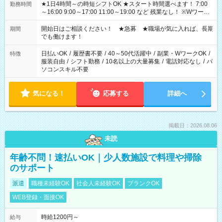
★1日4時間～の時短シフトOK ★スタート時間選べます！ 7:00
勤務時間
～16:00 9:00～17:00 11:00～19:00 など 残業なし！ ※Wワーク
の場合、他のお仕事と合わせ週40時間超の就業はご案内できま
せん ※法令に基づき、週20時間以上勤務は社会保険への加入対
開始日はご相談ください！ ★急募 ★職場が気に入れば、長期
期間
象となります ※労働者派遣法（日雇い派遣の原則禁止）によ
でも働けます！
り、短時間・短期間の就業はご案内が難しい場合があります
日払いOK
/
履歴書不要
/
40～50代活躍中
/
副業・WワークOK
/
特徴
服装自由
/
シフト勤務
/
10名以上の大量募集
/
電話対応なし
/
パ
ソコンスキル不要
気になる！
応募する
詳細へ
掲載日：2026.08.06
未読
年齢不問！速払いOK｜少人数施設で料理や掃除
のサポート
派遣
職種未経験OK
社会人未経験OK
ブランクOK
WEB登録・面接OK
時給1200円～
給与