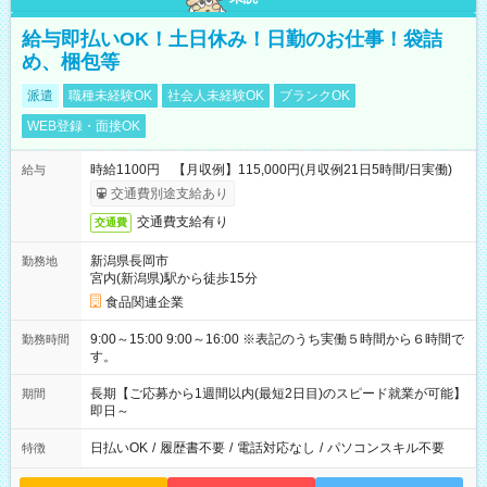
給与即払いOK！土日休み！日勤のお仕事！袋詰
め、梱包等
派遣
職種未経験OK
社会人未経験OK
ブランクOK
WEB登録・面接OK
時給1100円 【月収例】115,000円(月収例21日5時間/日実働)
給与
交通費別途支給あり
交通費支給有り
交通費
新潟県長岡市
勤務地
宮内(新潟県)駅から徒歩15分
食品関連企業
9:00～15:00 9:00～16:00 ※表記のうち実働５時間から６時間で
勤務時間
す。
長期【ご応募から1週間以内(最短2日目)のスピード就業が可能】
期間
即日～
日払いOK
/
履歴書不要
/
電話対応なし
/
パソコンスキル不要
特徴