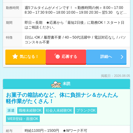
週5フルタイムがメインです！ ＜勤務時間の例＞ 8:00～17:00
勤務時間
8:30～17:30 9:00～18:00 10:00～19:00 20:30～翌5:30 など ★
その他にも勤務時間多数！ 日勤のみ、残業なし、交替制など
ご希望を教えてください！
即日～長期 ★応募から「最短2日後」に勤務OK！スタート日
期間
はご相談ください。
日払いOK
/
履歴書不要
/
40～50代活躍中
/
電話対応なし
/
パソ
特徴
コンスキル不要
気になる！
応募する
詳細へ
掲載日：2026.08.05
未読
お菓子の箱詰めなど、体に負担ナシ＆かんたん
軽作業がたくさん！
派遣
職種未経験OK
社会人未経験OK
ブランクOK
WEB登録・面接OK
時給1100円～1500円 ★Wワーク不可
給与