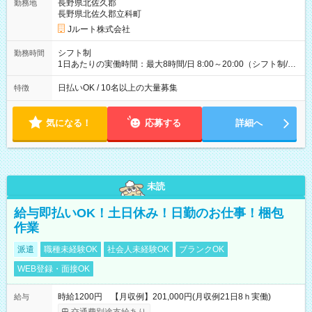
万円／週6日稼働 ・地方郊外エリア 月収40万円／週5日稼働 月
長野県北佐久郡
勤務地
収40万円~50万円／週6日稼働 ＜モデルイメージ＞ ■月収50万
長野県北佐久郡立科町
円 (27歳男性/江東区在住)※元建築関係 1日150個配達×25日勤務
Jルート株式会社
(日休み) ■月収80万円(43歳男性/墨田区在住)※元営業 1日200個
配達×25日勤務(月休み) 【試用期間】試用期間なし
シフト制
勤務時間
1日あたりの実働時間：最大8時間/日 8:00～20:00（シフト制/実
働8時間） ※週5日勤務（場所次第では週4も有り） ※配達状況
によって時間外での勤務可能性有り ※案件により多少の前後あ
日払いOK / 10名以上の大量募集
特徴
り ※配達が完了次第、帰社OKです
気になる！
応募する
詳細へ
未読
給与即払いOK！土日休み！日勤のお仕事！梱包
作業
派遣
職種未経験OK
社会人未経験OK
ブランクOK
WEB登録・面接OK
時給1200円 【月収例】201,000円(月収例21日8ｈ実働)
給与