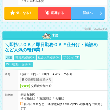
ソコンスキル不要
気になる！
応募する
詳細へ
掲載日：2026.08.06
未読
＼即払いＯＫ／即日勤務ＯＫ＊仕分け・箱詰め
など人気の軽作業！
派遣
職種未経験OK
社会人未経験OK
ブランクOK
WEB登録・面接OK
時給1100円～1500円 ★Wワーク不可
給与
交通費別途支給あり
交通費全額支給
交通費
新潟市東区
勤務地
越後石山駅
/
東新潟駅
/
大形駅
新潟市東区など…勤務地多数！通いやすい勤務地をご紹介し
ます。