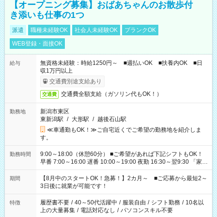
【オープニング募集】おばあちゃんのお散歩付
き添いも仕事の1つ
派遣
職種未経験OK
社会人未経験OK
ブランクOK
WEB登録・面接OK
無資格未経験：時給1250円～ ■週払いOK ■扶養内OK ■日
給与
収1万円以上
交通費別途支給あり
交通費全額支給（ガソリン代もOK！）
交通費
新潟市東区
勤務地
東新潟駅
/
大形駅
/
越後石山駅
≪車通勤もOK！≫ご自宅近くでご希望の勤務地を紹介しま
す。
9:00～18:00（休憩60分） ■ご希望があれば下記シフトもOK！
勤務時間
早番 7:00～16:00 遅番 10:00～19:00 夜勤 16:30～翌9:30 「家族
と休みを合わせたい」 「余裕を持って夕飯の準備がしたい」
「できれば残業はしたくない」 など、ご希望を教えてください
【8月中のスタートOK！急募！】2カ月～ ■ご応募から最短2～
期間
ね。 ※Wワーク希望の方へ 今ご覧のお仕事で希望する勤務時間
3日後に就業が可能です！
と、もう1つのお仕事の勤務時間。 合計で週40時間を超える場
合は応募できません。
履歴書不要
/
40～50代活躍中
/
服装自由
/
シフト勤務
/
10名以
特徴
上の大量募集
/
電話対応なし
/
パソコンスキル不要