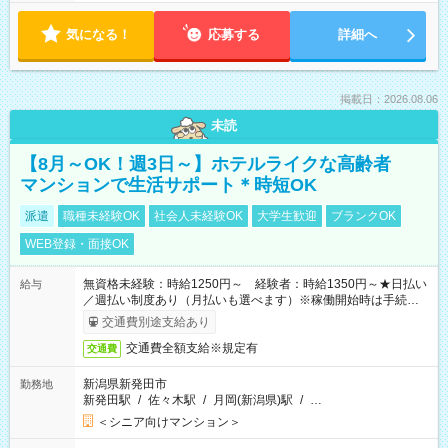
気になる！
応募する
詳細へ
掲載日：2026.08.06
未読
【8月～OK！週3日～】ホテルライクな高齢者
マンションで生活サポート＊時短OK
派遣
職種未経験OK
社会人未経験OK
大学生歓迎
ブランクOK
WEB登録・面接OK
無資格未経験：時給1250円～ 経験者：時給1350円～★日払い
給与
／週払い制度あり（月払いも選べます）※稼働開始時は手続き完
了次第のお支払いとなります。
交通費別途支給あり
交通費全額支給※規定有
交通費
新潟県新発田市
勤務地
新発田駅
/
佐々木駅
/
月岡(新潟県)駅
/
…
＜シニア向けマンション＞