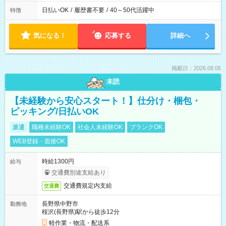
日払いOK
/
履歴書不要
/
40～50代活躍中
特徴
気になる！
応募する
詳細へ
掲載日：2026.08.05
未読
【未経験から安心スタート！】仕分け・梱包・
ピッキング/日払いOK
派遣
職種未経験OK
社会人未経験OK
ブランクOK
WEB登録・面接OK
時給1300円
給与
交通費別途支給あり
交通費規定内支給
交通費
長野県中野市
勤務地
桜沢(長野県)駅から徒歩12分
軽作業・物流・配送系