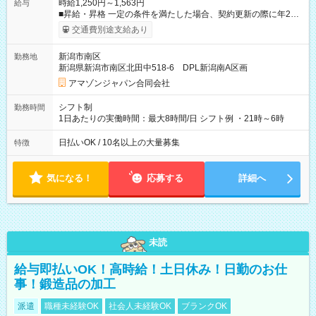
時給1,250円～1,563円
給与
■昇給・昇格 一定の条件を満たした場合、契約更新の際に年2回
まで昇給の機会があります。 ■正社員登用制度あり ※月末締/翌
交通費別途支給あり
月25日支払い ※時間外手当、別途支給 ※深夜割増賃金 (22:00～
翌5:00までは時給が25%UPします) ☆給与前払い制度有！
新潟市南区
勤務地
☆Amazon直雇用で安定して働けます！ 【試用期間】試用期間
新潟県新潟市南区北田中518-6 DPL新潟南A区画
あり 試用期間の長さ：1週間 雇用形態、給与は本採用時と同じ
です。
アマゾンジャパン合同会社
シフト制
勤務時間
1日あたりの実働時間：最大8時間/日 シフト例 ・21時～6時
日払いOK / 10名以上の大量募集
特徴
気になる！
応募する
詳細へ
未読
給与即払いOK！高時給！土日休み！日勤のお仕
事！鍛造品の加工
派遣
職種未経験OK
社会人未経験OK
ブランクOK