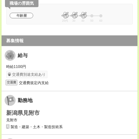
職場の雰囲気
年齢層
20代
30
40
50
60
募集情報
給与
時給1100円
交通費別途支給あり
交通費規定内支給
交通費
勤務地
新潟県見附市
見附市
製造・建築・土木・製造技術系