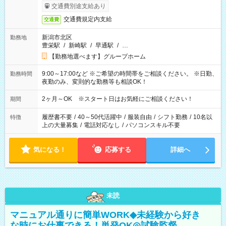
交通費別途支給あり
交通費規定内支給
交通費
新潟市北区
勤務地
豊栄駅
/
新崎駅
/
早通駅
/
…
【勤務地選べます】グループホーム
9:00～17:00など ※ご希望の時間帯をご相談ください。 ※日勤、
勤務時間
夜勤のみ、変則的な勤務等も相談OK！
2ヶ月～OK ※スタート日はお気軽にご相談ください！
期間
履歴書不要
/
40～50代活躍中
/
服装自由
/
シフト勤務
/
10名以
特徴
上の大量募集
/
電話対応なし
/
パソコンスキル不要
気になる！
応募する
詳細へ
未読
マニュアル通りに簡単WORK◆未経験から好き
な時にお仕事できる！単発OK◎試験監督