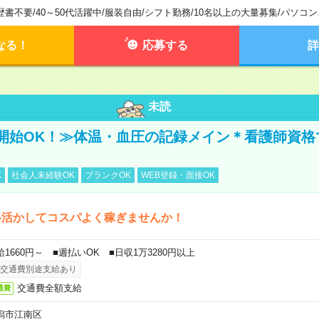
歴書不要
/
40～50代活躍中
/
服装自由
/
シフト勤務
/
10名以上の大量募集
/
パソコン
なる！
応募する
詳
未読
開始OK！≫体温・血圧の記録メイン＊看護師資格
K
社会人未経験OK
ブランクOK
WEB登録・面接OK
格活かしてコスパよく稼ぎませんか！
給1660円～ ■週払いOK ■日収1万3280円以上
交通費別途支給あり
交通費全額支給
通費
潟市江南区