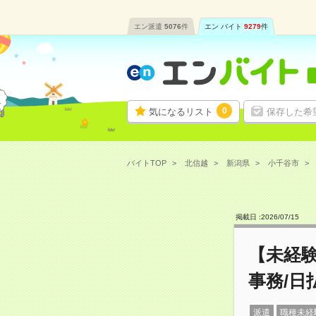
エン派遣
5076
件
エン バイト
9279
件
0
気になるリスト
保存した希
バイトTOP
北信越
新潟県
小千谷市
掲載日 :
2026
/
07
/
15
【未経
事務/日
派遣
職種未経