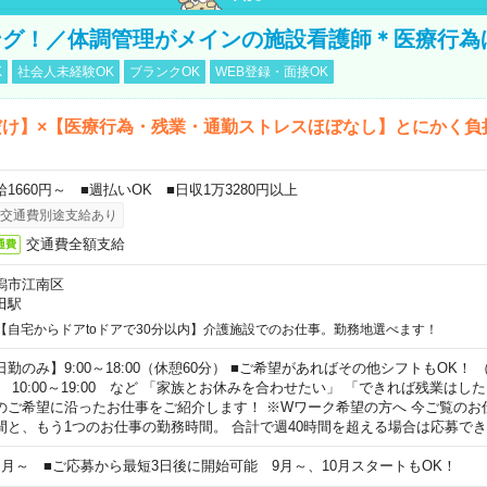
ング！／体調管理がメインの施設看護師＊医療行為
K
社会人未経験OK
ブランクOK
WEB登録・面接OK
だけ】×【医療行為・残業・通勤ストレスほぼなし】とにかく負
給1660円～ ■週払いOK ■日収1万3280円以上
交通費別途支給あり
交通費全額支給
通費
潟市江南区
田駅
【自宅からドアtoドアで30分以内】介護施設でのお仕事。勤務地選べます！
日勤のみ】9:00～18:00（休憩60分） ■ご希望があればその他シフトもOK！ （例）
0:00～19:00 など 「家族とお休みを合わせたい」 「できれば残業はし
のご希望に沿ったお仕事をご紹介します！ ※Wワーク希望の方へ 今ご覧のお
間と、もう1つのお仕事の勤務時間。 合計で週40時間を超える場合は応募で
ヶ月～ ■ご応募から最短3日後に開始可能 9月～、10月スタートもOK！