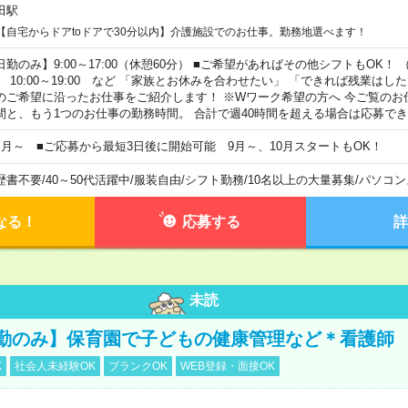
田駅
【自宅からドアtoドアで30分以内】介護施設でのお仕事。勤務地選べます！
日勤のみ】9:00～17:00（休憩60分） ■ご希望があればその他シフトもOK！ （例）
0:00～19:00 など 「家族とお休みを合わせたい」 「できれば残業はし
のご希望に沿ったお仕事をご紹介します！ ※Wワーク希望の方へ 今ご覧のお
間と、もう1つのお仕事の勤務時間。 合計で週40時間を超える場合は応募で
ヶ月～ ■ご応募から最短3日後に開始可能 9月～、10月スタートもOK！
歴書不要
/
40～50代活躍中
/
服装自由
/
シフト勤務
/
10名以上の大量募集
/
パソコン
なる！
応募する
詳
未読
勤のみ】保育園で子どもの健康管理など＊看護師
K
社会人未経験OK
ブランクOK
WEB登録・面接OK