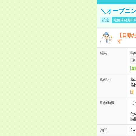
＼オープニ
派遣
職種未経験O
【日勤
す
時
給与
交
新
勤務地
亀
【
勤務時間
1
た
時
2
期間