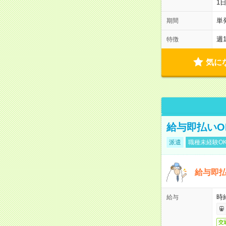
1
単
期間
週
特徴
気に
給与即払いO
派遣
職種未経験O
給与即払
時
給与
交