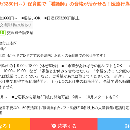
万3280円～》保育園で「看護師」の資格が活かせる！医療行
給1660円～ ■週払いOK ■日収1万3280円以上
交通費別途支給あり
交通費全額支給
通費
潟市江南区
田駅
【自宅からドアtoドアで30分以内】お近くの保育園でのお仕事です！
日勤のみ】9:00～18:00（休憩60分） ■ご希望があればその他シフトもOK！ （例）
0:00～19:00 など 「家族とお休みを合わせたい」 「余裕を持って夕飯
れば残業はしたくない」 など、ご希望があれば教えてくださいね。 ※Wワー
お仕事で希望する勤務時間と、もう1つのお仕事の勤務時間。 合計で週40時
きません
ヶ月～ ■ご応募から最短3日後に開始可能 9月～、10月スタートもOK！
歴書不要
/
40～50代活躍中
/
服装自由
/
シフト勤務
/
10名以上の大量募集
/
電話対応
要
なる！
応募する
詳