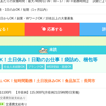
日あたりの実働時間：最大7時間/日 09：00～17：00 ※勤務時間は 試験に
発・1日のみOK / 短期（1ヶ月以内）
1日からOK / 副業・WワークOK / 10名以上の大量募集
なる！
応募する
詳
未読
K！土日休み！日勤のお仕事！袋詰め、梱包等
K
社会人未経験OK
ブランクOK
WEB登録・面接OK
いOK！短時間勤務！土日祝休みOK！食品加工：長岡市
給1100円 【月収例】115,000円(月収例21日5時間/日実働)
交通費別途支給あり
交通費支給有り
通費