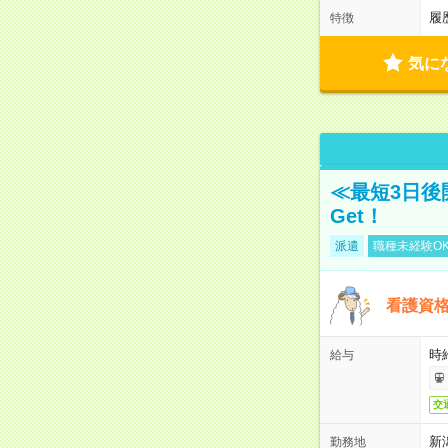
履
特徴
気に
≪最短3日後
Get！
派遣
職種未経験O
看護資
時
給与
交
新
勤務地