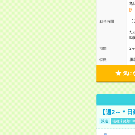
亀
【
勤務時間
1
た
時
2
期間
履
特徴
気に
【週2～＊日
派遣
職種未経験O