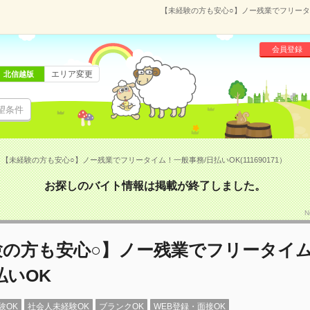
【未経験の方も安心○】ノー残業でフリータイム
会員登録
エリア変更
北信越版
望条件
【未経験の方も安心○】ノー残業でフリータイム！一般事務/日払いOK(111690171）
お探しのバイト情報は掲載が終了しました。
N
験の方も安心○】ノー残業でフリータイ
払いOK
験OK
社会人未経験OK
ブランクOK
WEB登録・面接OK