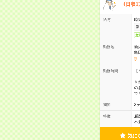
《日収1
時
給与
交
新
勤務地
亀
【
勤務時間
1
き
の
で
2
期間
履
特徴
不
気に