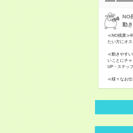
NO
動き
≪NO残業≫
たい方にオス
≪動きやすい
いことにチャ
UP・ステッ
≪様々なお仕