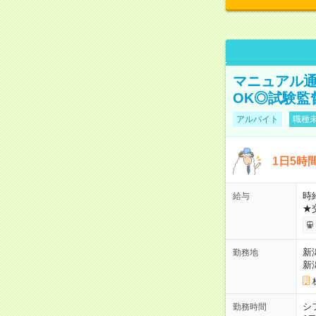
マニュアル通
OK◎試験監
アルバイト
職種未
1日5時
時給
給与
★
新
勤務地
新
シ
勤務時間