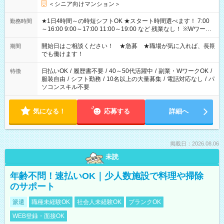
＜シニア向けマンション＞
★1日4時間～の時短シフトOK ★スタート時間選べます！ 7:00
勤務時間
～16:00 9:00～17:00 11:00～19:00 など 残業なし！ ※Wワーク
の場合、他のお仕事と合わせ週40時間超の就業はご案内できま
せん ※法令に基づき、週20時間以上勤務は社会保険への加入対
開始日はご相談ください！ ★急募 ★職場が気に入れば、長期
期間
象となります ※労働者派遣法（日雇い派遣の原則禁止）によ
でも働けます！
り、短時間・短期間の就業はご案内が難しい場合があります
日払いOK
/
履歴書不要
/
40～50代活躍中
/
副業・WワークOK
/
特徴
服装自由
/
シフト勤務
/
10名以上の大量募集
/
電話対応なし
/
パ
ソコンスキル不要
気になる！
応募する
詳細へ
掲載日：2026.08.06
未読
年齢不問！速払いOK｜少人数施設で料理や掃除
のサポート
派遣
職種未経験OK
社会人未経験OK
ブランクOK
WEB登録・面接OK