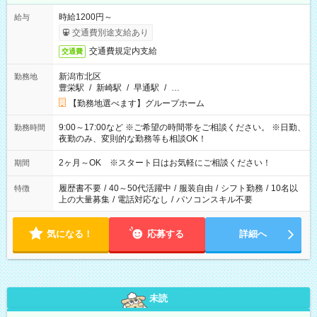
時給1200円～
給与
交通費別途支給あり
交通費規定内支給
交通費
新潟市北区
勤務地
豊栄駅
/
新崎駅
/
早通駅
/
…
【勤務地選べます】グループホーム
9:00～17:00など ※ご希望の時間帯をご相談ください。 ※日勤、
勤務時間
夜勤のみ、変則的な勤務等も相談OK！
2ヶ月～OK ※スタート日はお気軽にご相談ください！
期間
履歴書不要
/
40～50代活躍中
/
服装自由
/
シフト勤務
/
10名以
特徴
上の大量募集
/
電話対応なし
/
パソコンスキル不要
気になる！
応募する
詳細へ
未読