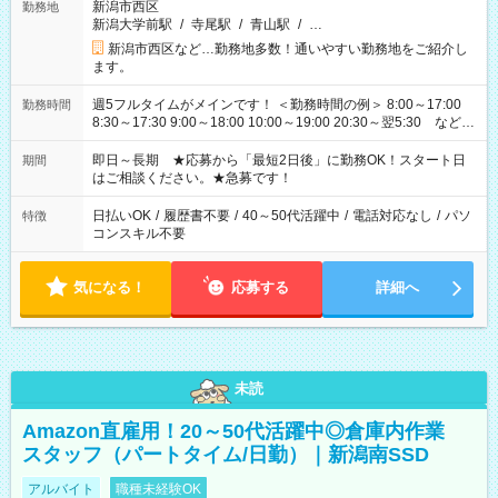
新潟市西区
勤務地
新潟大学前駅
/
寺尾駅
/
青山駅
/
…
新潟市西区など…勤務地多数！通いやすい勤務地をご紹介し
ます。
週5フルタイムがメインです！ ＜勤務時間の例＞ 8:00～17:00
勤務時間
8:30～17:30 9:00～18:00 10:00～19:00 20:30～翌5:30 など ★
その他にも勤務時間多数！ 日勤のみ、残業なし、交替制など
ご希望を教えてください！
即日～長期 ★応募から「最短2日後」に勤務OK！スタート日
期間
はご相談ください。★急募です！
日払いOK
/
履歴書不要
/
40～50代活躍中
/
電話対応なし
/
パソ
特徴
コンスキル不要
気になる！
応募する
詳細へ
未読
Amazon直雇用！20～50代活躍中◎倉庫内作業
スタッフ（パートタイム/日勤）｜新潟南SSD
アルバイト
職種未経験OK