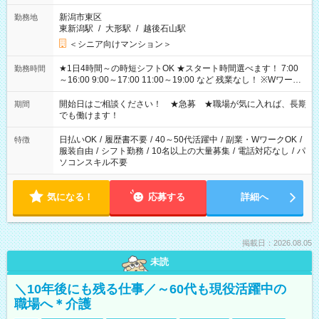
新潟市東区
勤務地
東新潟駅
/
大形駅
/
越後石山駅
＜シニア向けマンション＞
★1日4時間～の時短シフトOK ★スタート時間選べます！ 7:00
勤務時間
～16:00 9:00～17:00 11:00～19:00 など 残業なし！ ※Wワーク
の場合、他のお仕事と合わせ週40時間超の就業はご案内できま
せん ※法令に基づき、週20時間以上勤務は社会保険への加入対
開始日はご相談ください！ ★急募 ★職場が気に入れば、長期
期間
象となります ※労働者派遣法（日雇い派遣の原則禁止）によ
でも働けます！
り、短時間・短期間の就業はご案内が難しい場合があります
日払いOK
/
履歴書不要
/
40～50代活躍中
/
副業・WワークOK
/
特徴
服装自由
/
シフト勤務
/
10名以上の大量募集
/
電話対応なし
/
パ
ソコンスキル不要
気になる！
応募する
詳細へ
掲載日：2026.08.05
未読
＼10年後にも残る仕事／～60代も現役活躍中の
職場へ＊介護