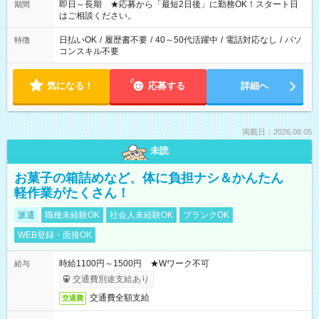
ご希望を教えてください！
即日～長期 ★応募から「最短2日後」に勤務OK！スタート日
期間
はご相談ください。
日払いOK
/
履歴書不要
/
40～50代活躍中
/
電話対応なし
/
パソ
特徴
コンスキル不要
気になる！
応募する
詳細へ
掲載日：2026.08.05
未読
お菓子の箱詰めなど、体に負担ナシ＆かんたん
軽作業がたくさん！
派遣
職種未経験OK
社会人未経験OK
ブランクOK
WEB登録・面接OK
時給1100円～1500円 ★Wワーク不可
給与
交通費別途支給あり
交通費全額支給
交通費