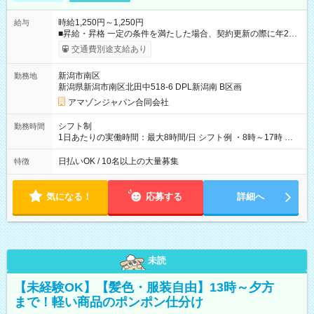
時給1,250円～1,250円
給与
■昇給・昇格 一定の条件を満たした場合、契約更新の際に年2回
まで昇給の機会があります。 ■正社員登用制度あり ※月末締/翌
交通費別途支給あり
月25日支払い ※時間外手当、別途支給 ※深夜割増賃金 (22:00～
翌5:00までは時給が25%UPします) ☆給与前払い制度有！
新潟市南区
勤務地
☆Amazon直雇用で安定して働けます！ 【試用期間】試用期間
新潟県新潟市南区北田中518-6 DPL新潟南 B区画
あり 試用期間の長さ：1週間 雇用形態、給与は本採用時と同じ
です。
アマゾンジャパン合同会社
シフト制
勤務時間
1日あたりの実働時間：最大8時間/日 シフト例 ・8時～17時 ・
12時～21時
日払いOK / 10名以上の大量募集
特徴
気になる！
応募する
詳細へ
未読
【未経験OK】【髪色・服装自由】13時～夕方
まで！軽い商品のポンポン仕分け