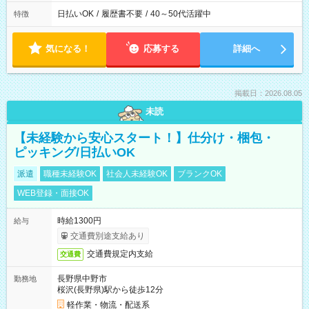
日払いOK
/
履歴書不要
/
40～50代活躍中
特徴
気になる！
応募する
詳細へ
掲載日：2026.08.05
未読
【未経験から安心スタート！】仕分け・梱包・
ピッキング/日払いOK
派遣
職種未経験OK
社会人未経験OK
ブランクOK
WEB登録・面接OK
時給1300円
給与
交通費別途支給あり
交通費規定内支給
交通費
長野県中野市
勤務地
桜沢(長野県)駅から徒歩12分
軽作業・物流・配送系