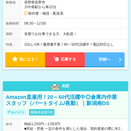
長野県長野市
勤務地
川中島駅から車22分
軽作業・物流・配送系
08:30～12:00
勤務時間
長期でお仕事できる方、大歓迎！
期間
日払いOK
/
履歴書不要
/
40～50代活躍中
/
電話対応なし
特徴
気になる！
応募する
詳細へ
未読
Amazon直雇用！20～50代活躍中◎倉庫内作業
スタッフ（パートタイム/夜勤）｜新潟南DS
アルバイト
職種未経験OK
時給1,250円～1,563円
給与
■昇給・昇格 一定の条件を満たした場合、契約更新の際に年2回