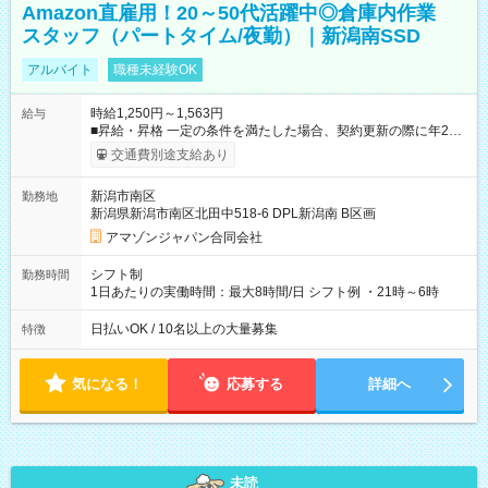
Amazon直雇用！20～50代活躍中◎倉庫内作業
スタッフ（パートタイム/夜勤）｜新潟南SSD
アルバイト
職種未経験OK
時給1,250円～1,563円
給与
■昇給・昇格 一定の条件を満たした場合、契約更新の際に年2回
まで昇給の機会があります。 ■正社員登用制度あり ※月末締/翌
交通費別途支給あり
月25日支払い ※時間外手当、別途支給 ※深夜割増賃金 (22:00～
翌5:00までは時給が25%UPします) ☆給与前払い制度有！
新潟市南区
勤務地
☆Amazon直雇用で安定して働けます！ 【試用期間】試用期間
新潟県新潟市南区北田中518-6 DPL新潟南 B区画
あり 試用期間の長さ：1週間 雇用形態、給与は本採用時と同じ
です。
アマゾンジャパン合同会社
シフト制
勤務時間
1日あたりの実働時間：最大8時間/日 シフト例 ・21時～6時
日払いOK / 10名以上の大量募集
特徴
気になる！
応募する
詳細へ
未読