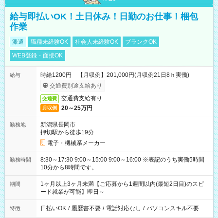
給与即払いOK！土日休み！日勤のお仕事！梱包
作業
派遣
職種未経験OK
社会人未経験OK
ブランクOK
WEB登録・面接OK
時給1200円 【月収例】201,000円(月収例21日8ｈ実働)
給与
交通費別途支給あり
交通費支給有り
交通費
20～25万円
月収例
新潟県長岡市
勤務地
押切駅から徒歩19分
電子・機械系メーカー
8:30～17:30 9:00～15:00 9:00～16:00 ※表記のうち実働5時間
勤務時間
10分から8時間です。
1ヶ月以上3ヶ月未満【ご応募から1週間以内(最短2日目)のスピ
期間
ード就業が可能】即日～
日払いOK
/
履歴書不要
/
電話対応なし
/
パソコンスキル不要
特徴