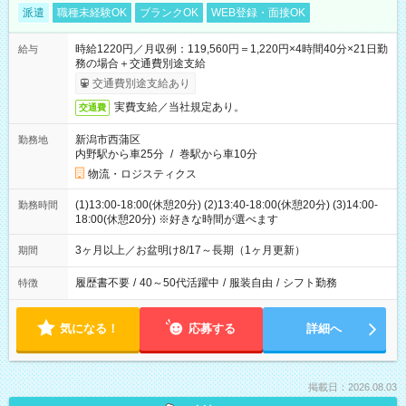
派遣
職種未経験OK
ブランクOK
WEB登録・面接OK
時給1220円／月収例：119,560円＝1,220円×4時間40分×21日勤
給与
務の場合＋交通費別途支給
交通費別途支給あり
実費支給／当社規定あり。
交通費
新潟市西蒲区
勤務地
内野駅から車25分
/
巻駅から車10分
物流・ロジスティクス
(1)13:00-18:00(休憩20分) (2)13:40-18:00(休憩20分) (3)14:00-
勤務時間
18:00(休憩20分) ※好きな時間が選べます
3ヶ月以上／お盆明け8/17～長期（1ヶ月更新）
期間
履歴書不要
/
40～50代活躍中
/
服装自由
/
シフト勤務
特徴
気になる！
応募する
詳細へ
掲載日：2026.08.03