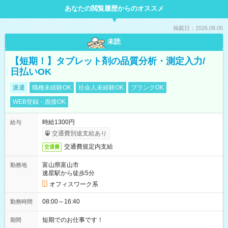
あなたの閲覧履歴からのオススメ
掲載日：2026.08.05
未読
【短期！】タブレット剤の品質分析・測定入力/
日払いOK
派遣
職種未経験OK
社会人未経験OK
ブランクOK
WEB登録・面接OK
時給1300円
給与
交通費別途支給あり
交通費規定内支給
交通費
富山県富山市
勤務地
速星駅から徒歩5分
オフィスワーク系
08:00～16:40
勤務時間
短期でのお仕事です！
期間