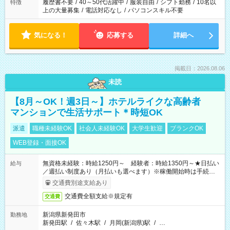
合は応募できません。
履歴書不要
/
40～50代活躍中
/
服装自由
/
シフト勤務
/
10名以
特徴
上の大量募集
/
電話対応なし
/
パソコンスキル不要
気になる！
応募する
詳細へ
掲載日：2026.08.06
未読
【8月～OK！週3日～】ホテルライクな高齢者
マンションで生活サポート＊時短OK
派遣
職種未経験OK
社会人未経験OK
大学生歓迎
ブランクOK
WEB登録・面接OK
無資格未経験：時給1250円～ 経験者：時給1350円～★日払い
給与
／週払い制度あり（月払いも選べます）※稼働開始時は手続き完
了次第のお支払いとなります。
交通費別途支給あり
交通費全額支給※規定有
交通費
新潟県新発田市
勤務地
新発田駅
/
佐々木駅
/
月岡(新潟県)駅
/
…