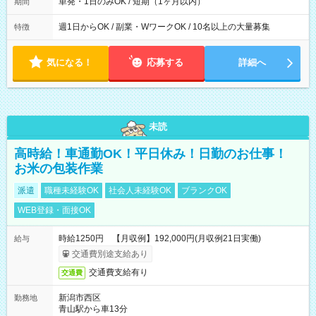
単発・1日のみOK / 短期（1ヶ月以内）
期間
週1日からOK / 副業・WワークOK / 10名以上の大量募集
特徴
気になる！
応募する
詳細へ
未読
高時給！車通勤OK！平日休み！日勤のお仕事！
お米の包装作業
派遣
職種未経験OK
社会人未経験OK
ブランクOK
WEB登録・面接OK
時給1250円 【月収例】192,000円(月収例21日実働)
給与
交通費別途支給あり
交通費支給有り
交通費
新潟市西区
勤務地
青山駅から車13分