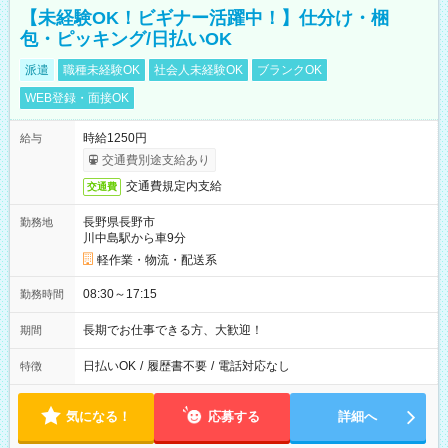
【未経験OK！ビギナー活躍中！】仕分け・梱
包・ピッキング/日払いOK
派遣
職種未経験OK
社会人未経験OK
ブランクOK
WEB登録・面接OK
時給1250円
給与
交通費別途支給あり
交通費規定内支給
交通費
長野県長野市
勤務地
川中島駅から車9分
軽作業・物流・配送系
08:30～17:15
勤務時間
長期でお仕事できる方、大歓迎！
期間
日払いOK
/
履歴書不要
/
電話対応なし
特徴
気になる！
応募する
詳細へ