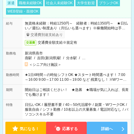
派遣
職種未経験OK
社会人未経験OK
大学生歓迎
ブランクOK
WEB登録・面接OK
無資格未経験：時給1250円～ 経験者：時給1350円～ ★日払
給与
い／週払い制度あり（月払いも選べます）※稼働開始時は手続き
完了次第のお支払いとなります。
交通費別途支給あり
交通費全額支給※規定有
交通費
新潟県燕市
勤務地
燕駅
/
吉田(新潟県)駅
/
分水駅
/
…
＜シニア向け施設＞
★1日4時間～の時短シフトOK ★スタート時間選べます！ 7:00
勤務時間
～16:00 9:00～17:00 11:00～19:00 など 残業なし！ ※Wワーク
の場合、他のお仕事と合わせ週40時間超の就業はご案内できま
せん ※法令に基づき、週20時間以上勤務は社会保険への加入対
開始日はご相談ください！ ★急募 ★職場が気に入れば、長期
期間
象となります ※労働者派遣法（日雇い派遣の原則禁止）によ
でも働けます！
り、短時間・短期間の就業はご案内が難しい場合があります
日払いOK
/
履歴書不要
/
40～50代活躍中
/
副業・WワークOK
/
特徴
服装自由
/
シフト勤務
/
10名以上の大量募集
/
電話対応なし
/
パ
ソコンスキル不要
気になる！
応募する
詳細へ