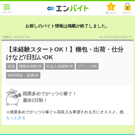
0
メニュー
気になる！
ログイン
お探しのバイト情報は掲載が終了しました。
掲載日 :2026
/
07
/
08
No.SCOTH8213452-T5
【未経験スタートOK！】梱包・出荷・仕分
けなど/日払いOK
派遣
職種未経験OK
社会人未経験OK
ブランクOK
WEB登録・面接OK
残業多めでがっつり稼ぐ！
週休2日制！
≪残業多めでがっつり稼ぐ≫高収入を希望される方にオススメ。残
...
もっとみる