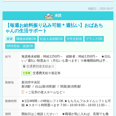
掲載日：2026.08.07
未読
【毎週お給料振り込み可能＊週払い】おばあち
ゃんの生活サポート
派遣
職種未経験OK
社会人未経験OK
大学生歓迎
ブランクOK
WEB登録・面接OK
無資格未経験：時給1250円～ 経験者：時給1350円～ ★日払
給与
い／週払い制度あり（月払いも選べます）※稼働開始時は手続き
完了次第のお支払いとなります。
交通費別途支給あり
交通費支給※規定有
交通費
新潟市中央区
勤務地
新潟駅
/
白山(新潟県)駅
/
関屋(新潟県)駅
＜ご近所の老人ホームなど＞
★1日4時間～の時短シフトOK ★もちろんフルタイムシフトも可
勤務時間
能 ★スタート時間選べます 7:00～16:00 9:00～18:00 11:00～
20:00 など 残業なし！ ※Wワークの場合、他のお仕事と合わせ
週40時間超の就業はご案内できません ※法令に基づき、週20時
開始日はご相談ください！ ★職場が気に入れば、長期でも働
期間