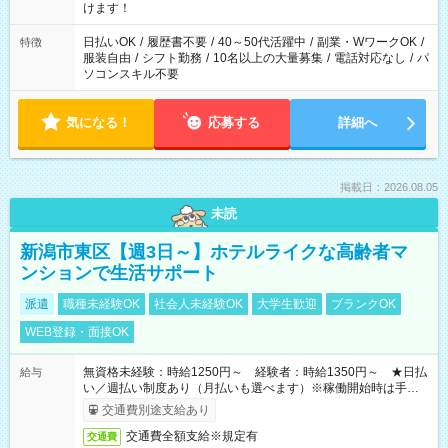
間以上勤務は社会保険への加入対象となります ※労働者派遣法
けます！
（日雇い派遣の原則禁止）により、短時間・短期間の就業はご
案内が難しい場合があります
日払いOK
/
履歴書不要
/
40～50代活躍中
/
副業・WワークOK
/
特徴
服装自由
/
シフト勤務
/
10名以上の大量募集
/
電話対応なし
/
パ
ソコンスキル不要
気になる！
応募する
詳細へ
掲載日：2026.08.05
未読
新潟市東区【週3日～】ホテルライクな高齢者マ
ンションで生活サポート
派遣
職種未経験OK
社会人未経験OK
大学生歓迎
ブランクOK
WEB登録・面接OK
無資格未経験：時給1250円～ 経験者：時給1350円～ ★日払
給与
い／週払い制度あり（月払いも選べます）※稼働開始時は手続き
完了次第のお支払いとなります。
交通費別途支給あり
交通費全額支給※規定有
交通費