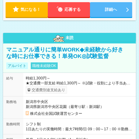
気になる！
応募する
詳細へ
未読
マニュアル通りに簡単WORK◆未経験から好き
な時にお仕事できる！単発OK◎試験監督
アルバイト
職種未経験OK
時給1,300円～
給与
★交通費一部支給 時給1,300円～ ※試験・役割により手当あり
※勤務回数により昇給あり 【即給（前払い）オプションあ
交通費別途支給あり
り！】 希望される場合、勤務から1週間ほどで給与の一部を受け
取れます。 ※手数料418円がかかります。 【過去試験日の収入
新潟市中央区
勤務地
例】 ・河合塾模擬試験 8:30～17:30（休憩1時間） 時給1,300円
新潟県新潟市中央区花園（最寄り駅：新潟駅）
×8時間＝日収10,400円＋交通費 ※当日の役割により時給＋100
円の場合あり ・国家試験 7:00～13:30（休憩なし） 時給1,300
株式会社全国試験運営センター
円（役割手当＋100円）×6時間＝日収8,400円＋交通費 【試用期
間】試用期間なし
シフト制
勤務時間
1日あたりの実働時間：最大7時間/日 09：00～17：00 ※勤務時
間は 試験により異なります。