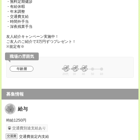
・無料定期健診
・有給休暇
・年末調整
・交通費支給
・時間外手当
・深夜残業手当
友人紹介キャンペーン実施中！
ご友人のご紹介で3万円ずつプレゼント！
※規定有※
職場の雰囲気
年齢層
20代
30
40
50
60
募集情報
給与
時給1250円
交通費別途支給あり
交通費規定内支給
交通費