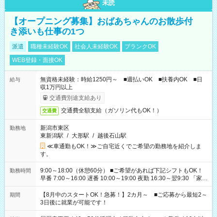
未読
【オープニング募集】おばあちゃんのお散歩付
き添いも仕事の1つ
派遣
職種未経験OK
社会人未経験OK
ブランクOK
WEB登録・面接OK
無資格未経験：時給1250円～ ■週払いOK ■扶養内OK ■日
給与
収1万円以上
交通費別途支給あり
交通費全額支給（ガソリン代もOK！）
交通費
新潟市東区
勤務地
東新潟駅
/
大形駅
/
越後石山駅
≪車通勤もOK！≫ご自宅近くでご希望の勤務地を紹介しま
す。
9:00～18:00（休憩60分） ■ご希望があれば下記シフトもOK！
勤務時間
早番 7:00～16:00 遅番 10:00～19:00 夜勤 16:30～翌9:30 「家族
と休みを合わせたい」 「余裕を持って夕飯の準備がしたい」
「できれば残業はしたくない」 など、ご希望を教えてください
【8月中のスタートOK！急募！】2カ月～ ■ご応募から最短2～
期間
ね。 ※Wワーク希望の方へ 今ご覧のお仕事で希望する勤務時間
3日後に就業が可能です！
と、もう1つのお仕事の勤務時間。 合計で週40時間を超える場