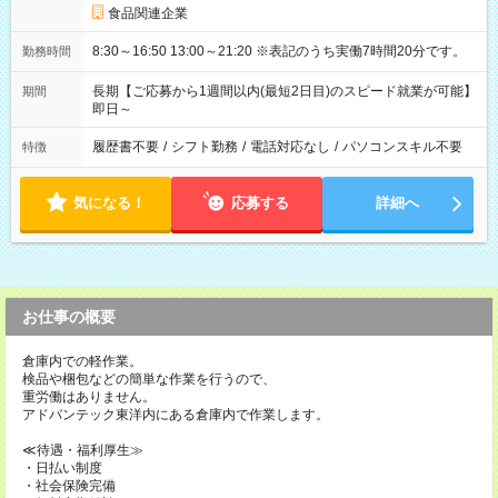
食品関連企業
8:30～16:50 13:00～21:20 ※表記のうち実働7時間20分です。
勤務時間
長期【ご応募から1週間以内(最短2日目)のスピード就業が可能】
期間
即日～
履歴書不要
/
シフト勤務
/
電話対応なし
/
パソコンスキル不要
特徴
気になる！
応募する
詳細へ
お仕事の概要
倉庫内での軽作業。
検品や梱包などの簡単な作業を行うので、
重労働はありません。
アドバンテック東洋内にある倉庫内で作業します。
≪待遇・福利厚生≫
・日払い制度
・社会保険完備