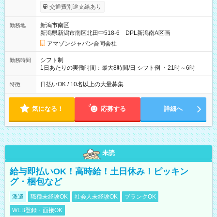
まで昇給の機会があります。 ■正社員登用制度あり ※月末締/翌
交通費別途支給あり
月25日支払い ※時間外手当、別途支給 ※深夜割増賃金 (22:00～
翌5:00までは時給が25%UPします) ☆給与前払い制度有！
新潟市南区
勤務地
☆Amazon直雇用で安定して働けます！ 【試用期間】試用期間
新潟県新潟市南区北田中518-6 DPL新潟南A区画
あり 試用期間の長さ：1週間 雇用形態、給与は本採用時と同じ
です。
アマゾンジャパン合同会社
シフト制
勤務時間
1日あたりの実働時間：最大8時間/日 シフト例 ・21時～6時
日払いOK / 10名以上の大量募集
特徴
気になる！
応募する
詳細へ
未読
給与即払いOK！高時給！土日休み！ピッキン
グ・梱包など
派遣
職種未経験OK
社会人未経験OK
ブランクOK
WEB登録・面接OK