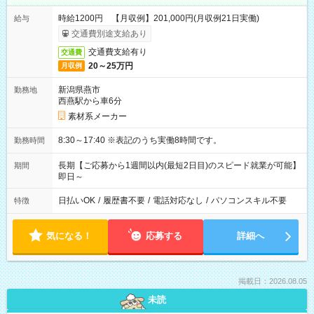
時給1200円 【月収例】201,000円(月収例21日実働)
給与
交通費別途支給あり
交通費支給有り
交通費
20～25万円
月収例
新潟県燕市
勤務地
西燕駅から車6分
素材系メーカー
8:30～17:40 ※表記のうち実働8時間です。
勤務時間
長期【ご応募から1週間以内(最短2日目)のスピード就業が可能】
期間
即日～
日払いOK
/
履歴書不要
/
電話対応なし
/
パソコンスキル不要
特徴
気になる！
応募する
詳細へ
掲載日：2026.08.05
未読