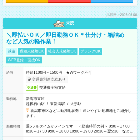
掲載日：2026.08.06
未読
＼即払いＯＫ／即日勤務ＯＫ＊仕分け・箱詰め
など人気の軽作業！
派遣
職種未経験OK
社会人未経験OK
ブランクOK
WEB登録・面接OK
時給1100円～1500円 ★Wワーク不可
給与
交通費別途支給あり
交通費全額支給
交通費
新潟市東区
勤務地
越後石山駅
/
東新潟駅
/
大形駅
新潟市東区など…勤務地多数！通いやすい勤務地をご紹介し
ます。
週5フルタイムがメインです！ ＜勤務時間の例＞ 8:00～17:00
勤務時間
8:30～17:30 9:00～18:00 10:00～19:00 20:30～翌5:30 など ★
その他にも勤務時間多数！ 日勤のみ、残業なし、交替制など